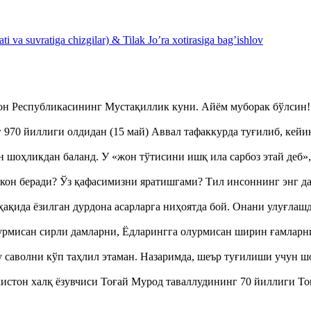
 va suvratiga chizgilar) & Tilak Jo’ra xotirasiga bag’ishlov
тон Республикасининг Мустақиллик куни. Айём муборак бўлси
970 йиллиги олдидан (15 май) Аввал тафаккурда туғилиб, кейи
оҳликдан баланд. У «жон тўтисини ишқ ила сарбоз этай деб
кон беради? Ўз қафасимизни яратишгами? Тил инсоннинг энг д
ақида ёзилган дурдона асарларга ниҳоятда бой. Онани улуғла
урмисан сирли дамларни, Ёдларингга олурмисан ширин ғамларн
аволни кўп таҳлил этаман. Назаримда, шеър туғилиши учун 
истон халқ ёзувчиси Тоғай Мурод таваллудининг 70 йиллиги 