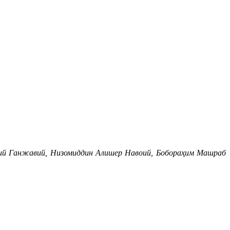
мий Ганжавий, Низомиддин Алишер Навоий, Бобораҳим Машраб