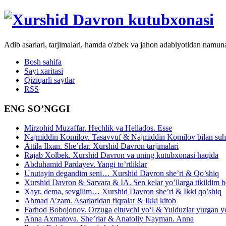
Adib asarlari, tarjimalari, hamda o'zbek va jahon adabiyotidan namun
Bosh sahifa
Sayt xaritasi
Qiziqarli saytlar
RSS
ENG SO’NGGI
Mirzohid Muzaffar. Hechlik va Hellados. Esse
Najmiddin Komilov. Tasavvuf & Najmiddin Komilov bilan suhb
Attila Ilxan. She’rlar. Xurshid Davron tarjimalari
Rajab Xolbek. Xurshid Davron va uning kutubxonasi haqida
Abduhamid Pardayev. Yangi to’rtliklar
Unutayin degandim seni… Xurshid Davron she’ri & Qo’shiq
Xurshid Davron & Sarvara & IA. Sen kelar yo’llarga tikildim
Xayr, dema, sevgilim… Xurshid Davron she’ri & Ikki qo’shiq
Ahmad A’zam. Asarlaridan fiqralar & Ikki kitob
Farhod Bobojonov. Orzuga eltuvchi yo‘l & Yulduzlar yurgan y
Anna Axmatova. She’rlar & Anatoliy Nayman. Anna