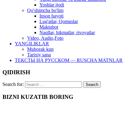
Yoshlar ijodi
Qo'shimcha bo'lim
Inson hayoti
Lug'atlar, Qomuslar
Maktubot
Naqllar, hikmatlar, rivoyatlar
Video, Audio,Foto
YANGILIKLAR
Muborak kun
Tarixiy sana
ТЕКСТЫ НА РУССКОМ — RUSCHA MATNLAR
QIDIRISH
Search for:
BIZNI KUZATIB BORING