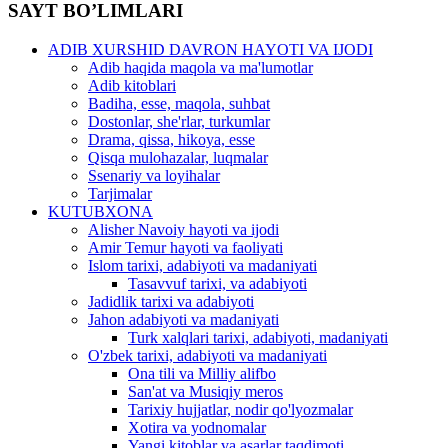
SAYT BO’LIMLARI
ADIB XURSHID DAVRON HAYOTI VA IJODI
Adib haqida maqola va ma'lumotlar
Adib kitoblari
Badiha, esse, maqola, suhbat
Dostonlar, she'rlar, turkumlar
Drama, qissa, hikoya, esse
Qisqa mulohazalar, luqmalar
Ssenariy va loyihalar
Tarjimalar
KUTUBXONA
Alisher Navoiy hayoti va ijodi
Amir Temur hayoti va faoliyati
Islom tarixi, adabiyoti va madaniyati
Tasavvuf tarixi, va adabiyoti
Jadidlik tarixi va adabiyoti
Jahon adabiyoti va madaniyati
Turk xalqlari tarixi, adabiyoti, madaniyati
O'zbek tarixi, adabiyoti va madaniyati
Ona tili va Milliy alifbo
San'at va Musiqiy meros
Tarixiy hujjatlar, nodir qo'lyozmalar
Xotira va yodnomalar
Yangi kitoblar va asarlar taqdimoti