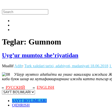
Teglar: Gumnom
Uyg’ur mumtoz she’riyatidan
Muallif
Adib
:
Turk xalqlari tarixi, adabiyoti, madaniyati
18.06.2018
1
Уйғур мумтоз адабиёти ва унинг вакиллари ижодига 
каби буюк шоир ва мутафаккирларнинг ижоди катта таъсир 
РУССКИЙ
ENGLISH
SAYT BO'LIMLARI
QIDIRISH