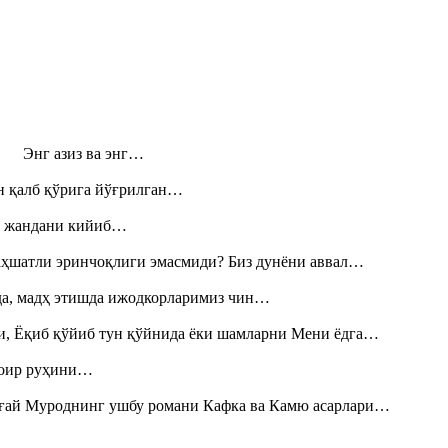
н! Энг азиз ва энг…
н қалб қўрига йўғрилган…
», жандани кийиб…
аҳшатли эринчоқлиги эмасмиди? Биз дунёни аввал…
шда, мадҳ этишда ижодкорларимиз чин…
и, Ёқиб қўйиб тун қўйнида ёки шамларни Мени ёдга…
шоир руҳини…
Тоғай Муроднинг ушбу романи Кафка ва Камю асарлари…