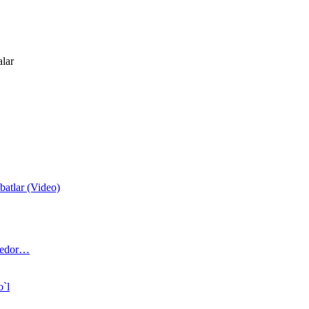
alar
atlar (Video)
 bedor…
o`l