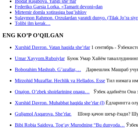
Ibodat Rajabova. Yangi she’rlar
Federiko Garsia Lorka. «Tamarit devoni»dan
Mirtemir domla xotirasiga bag’ishlov
Sulaymon Rahmon. Orzulardan yaratdi dunyo. (Tilak Jo’ra siyrati
Tolibi ilm kerak…
ENG KO’P O’QILGAN
Xurshid Davron. Vatan haqida she’rlar
1 сентябрь - Ўзбекис
Umar Xayyom.Ruboiylar
Буюк Умар Хайём таваллудининг 
Boborahim Mashrab. G’azallar,…
Дарвешлик Машраб учун ш
Mirzohid Muzaffar. Hechlik va Hellados. Esse
Тил нимага им
Onajon. O’zbek shoirlarining onaga…
Ўзбек адабиёти Она ҳ
Xurshid Davron. Muhabbat haqida she’rlar (I)
Ёдларингга ол
Guljamol Asqarova. She’rlar.
Шоир қачон шеър ёзади? Шу с
Bibi Robia Saidova. Tog‘ay Murodning “Bu dunyoda…
Ўзбек