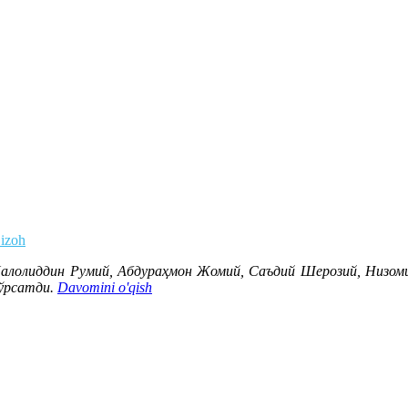
 izoh
Жалолиддин Румий, Абдураҳмон Жомий, Саъдий Шерозий, Низо
кўрсатди.
Davomini o'qish