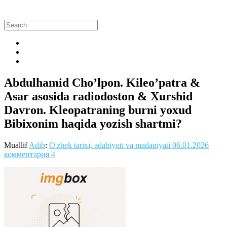
Abdulhamid Cho’lpon. Kileo’patra &
Asar asosida radiodoston & Xurshid
Davron. Kleopatraning burni yoxud
Bibixonim haqida yozish shartmi?
Muallif
Adib
:
O'zbek tarixi, adabiyoti va madaniyati
06.01.2026
комментария 4