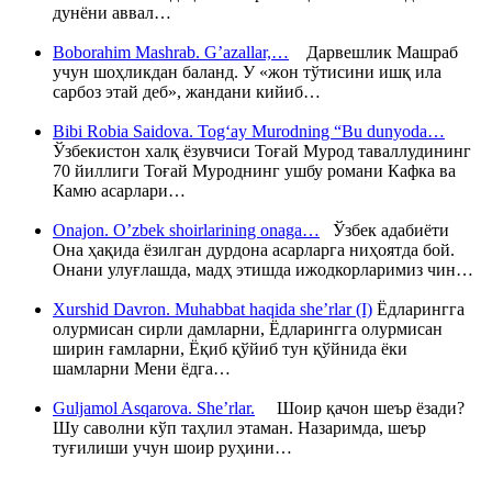
дунёни аввал…
Boborahim Mashrab. G’azallar,…
Дарвешлик Машраб
учун шоҳликдан баланд. У «жон тўтисини ишқ ила
сарбоз этай деб», жандани кийиб…
Bibi Robia Saidova. Tog‘ay Murodning “Bu dunyoda…
Ўзбекистон халқ ёзувчиси Тоғай Мурод таваллудининг
70 йиллиги Тоғай Муроднинг ушбу романи Кафка ва
Камю асарлари…
Onajon. O’zbek shoirlarining onaga…
Ўзбек адабиёти
Она ҳақида ёзилган дурдона асарларга ниҳоятда бой.
Онани улуғлашда, мадҳ этишда ижодкорларимиз чин…
Xurshid Davron. Muhabbat haqida she’rlar (I)
Ёдларингга
олурмисан сирли дамларни, Ёдларингга олурмисан
ширин ғамларни, Ёқиб қўйиб тун қўйнида ёки
шамларни Мени ёдга…
Guljamol Asqarova. She’rlar.
Шоир қачон шеър ёзади?
Шу саволни кўп таҳлил этаман. Назаримда, шеър
туғилиши учун шоир руҳини…