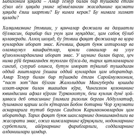
Бибихоним ҳақида – Амир Темур билан бир тўшакда ётган
гўзал аёл ҳақида унинг мўмиёланган жасадининг қисмати
ҳақида ёзиш шартми? Бу кимга керак? Бу нимага хизмат
қилади?
Халқимизнинг ўтмиши, у қанчалар фожиали ва даҳшатли
бўлмасин, барибир биз учун ҳам муқаддас, ҳам сабоқ бўлиб
қолаверади. Аллоҳ шоҳид, бу ўтмиш фақат фожиалар ва қора
кунлардан иборат эмас. Кечмиш, фақат буюк ихтиролар ва
оламшумул кашфиётлар, қонли савашлар ва улуғ
қўзғолонлардангина иборат эмас. У шунинг билан бирга, ҳеч
нима рўй бермагандек туюлган бўлса-да, тарих қатламларига
сингиб, суғуриб олинса, бутун иморат тўкилиб тушадиган
оддий ғиштларга ўхшаш оддий кунлардан ҳам иборатдир.
Амир Темур билан бир тўшакда ётган Сароймулкхоним,
“паст зот”дан бўлган Жалолиддин Мангуберди қошида
иззат-икром билан яшашдан кўра, Чингизхон қозонининг
ювиндисини афзал кўрган Турконхотун, беш кунлик дунё ҳой-
ҳаваси деб отасининг ўлимига ризолик берган Абдуллатиф,
душманга қарши исён кўтарган Бобон ботирни Чор ҳукумати
аскарларига тутиб берган Саидхон Каримхоновлардан ҳам
иборатдир. Тарих фақат буюк шахсларнинг донишмандлиги ва
жасорати эмас, ожиз кимсаларнинг қўрқоқлиги, нодонларнинг
сурбетлиги, айёрларнинг фирибгарлиги, соддаларнинг
алданишлари ҳамдир.