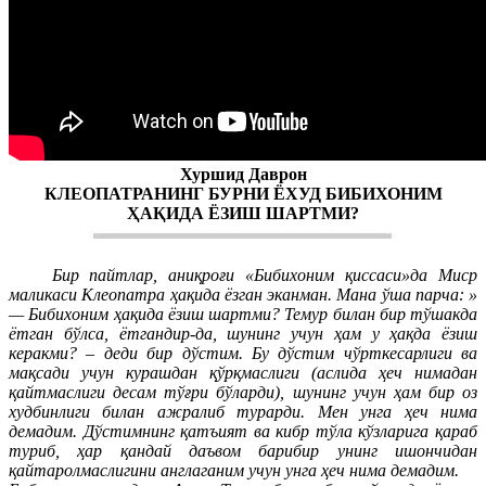
Хуршид Даврон
КЛЕОПАТРАНИНГ БУРНИ ЁХУД БИБИХОНИМ
ҲАҚИДА ЁЗИШ ШАРТМИ?
Бир пайтлар, аниқроғи «Бибихоним қиссаси»да Миср
маликаси Клеопатра ҳақида ёзган эканман. Мана ўша парча: »
— Бибихоним ҳақида ёзиш шартми? Темур билан бир тўшакда
ётган бўлса, ётгандир-да, шунинг учун ҳам у ҳақда ёзиш
керакми? – деди бир дўстим. Бу дўстим чўрткесарлиги ва
мақсади учун курашдан қўрқмаслиги (аслида ҳеч нимадан
қайтмаслиги десам тўғри бўларди), шунинг учун ҳам бир оз
худбинлиги билан ажралиб турарди. Мен унга ҳеч нима
демадим. Дўстимнинг қатъият ва кибр тўла кўзларига қараб
туриб, ҳар қандай даъвом барибир унинг ишончидан
қайтаролмаслигини англаганим учун унга ҳеч нима демадим.