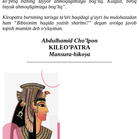
ko‘proq bizning tayyor ahmoqligimizga bog‘liq. Kulguli, biroq
buyuk ahmoqligimizga bog‘liq”.
Kleopatra burnining tarixga ta’siri haqidagi g‘ayri bu mulohazadan
ham “Bibixonim haqida yozish shartmi?” degan avolga javob
topish mumkin deb o‘ylayman.
Abdulhamid Cho’lpon
KILEO’PATRA
Mansura-hikoya