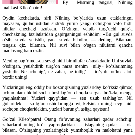
Ey Misrning tangrisi, Nilning
malikasi Kileo’patra!
Oydin kechalarda, sirli Nilning bo’ylarida uzun etaklaringni
maysalar, gullar ustidan sudrab yurub yangi ochilg’on vafo hidli
nilufar chechagi uzubsan. O’zingni yelpib turg’uchi qulg’a
chechakning fazilatlaridan gapirganingni eshitdim: «Bu gul suvda
o’sib, suvda yetishib, yana suvda bitadir», — deding. Bilaman,
tengsiz qiz, bilaman. Nil suvi bilan o’sgan nilufarni qancha
maqtasang ham ozdir.
Mening bag’rimda-da sevgi hidli bir nilufar o’smakdadir. Uni suvlab
o’sdirgan, yetishdirib turg’on narsa menim «niliy» ko’zlarimning
yoshidir. Ne achchig’, ne zahar, ne totlig’ — to’yub bo’lmas toti
bordir uning!
Yuzlaringni eng oddiy bir bozor qizining yuzlariday ko’rksiz qilmoq
uchun alam hidini socha boshlag’on choqda sergak bo’l-da, menga
yaqinlashma! Yuzlari qayg’idan — sen uzub tashlag’on Nil
gullaridek — so’lg’on oshiqlaringga ayt, kelsinlar uning sevgi hidi
sochqon choqlaridakim, yuzlari burung’i asliga qaytsun!
Go’zal Kileo’patra! Otang fir’avnning zaharlari qadar achchig’
zaharlarni uning ko’k yaproqlaridan — istaganing qadar — ola
bilasan. O’zingning yuzlaringdek yumshoqlik va malohatni yana