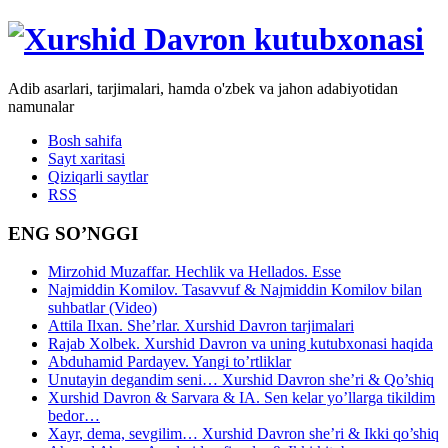
Adib asarlari, tarjimalari, hamda o'zbek va jahon adabiyotidan
namunalar
Bosh sahifa
Sayt xaritasi
Qiziqarli saytlar
RSS
ENG SO’NGGI
Mirzohid Muzaffar. Hechlik va Hellados. Esse
Najmiddin Komilov. Tasavvuf & Najmiddin Komilov bilan
suhbatlar (Video)
Attila Ilxan. She’rlar. Xurshid Davron tarjimalari
Rajab Xolbek. Xurshid Davron va uning kutubxonasi haqida
Abduhamid Pardayev. Yangi to’rtliklar
Unutayin degandim seni… Xurshid Davron she’ri & Qo’shiq
Xurshid Davron & Sarvara & IA. Sen kelar yo’llarga tikildim
bedor…
Xayr, dema, sevgilim… Xurshid Davron she’ri & Ikki qo’shiq