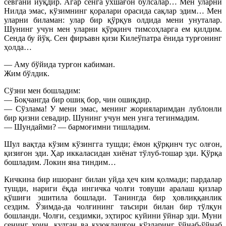
севгани йўқдир. Агар сенга ўхшағон бўлсалар… Мен уларни
Нилда эмас, кўзимнинг қоралари орасида сақлар эдим… Мен
уларни биламан: улар бир қўрқув олдида мени унуталар.
Шунинг учун мен уларни қўрқинч тимсоҳларга ем қилдим.
Сенда бу йўқ. Сен фиръавн қизи Килеўпатра ёнида турғонинг
ҳолда…
— Аму бўйида турғон кабиман.
Жим бўлдик.
Сўзни мен бошладим:
— Боқчангда бир ошиқ бор, чин ошиқдир.
— Сўзлама! У мени эмас, менинг жорияларимдан лублонли
бир қизни севадир. Шунинг учун мен унга тегинмадим.
— Шундайми? — бармоғимни тишладим.
Шул вақтда кўзим кўзингга тушди; ёмон қўрқинч тус олғон,
қизиғон эди. Ҳар иккаласидан хиёнат тўлуб-тошар эди. Қўрқа
бошладим. Локин яна тиндим…
Кичкина бир ишоранг билан уйда ҳеч ким қолмади; пардалар
тушди, нариги ёқда ингичка чолғи товуши аралаш қизлар
қўшиғи эшитила бошлади. Танингда бир ҳовлиққанлик
сездим. Ўзимда-да чолғининг таъсири билан бир тўлқун
бошланди. Чолғи, сездимки, эҳтирос куйини ўйнар эди. Муни
сенинг хоин, кулган ва қуюқлашғон кўзларинг ўйнаб-ўйнаб