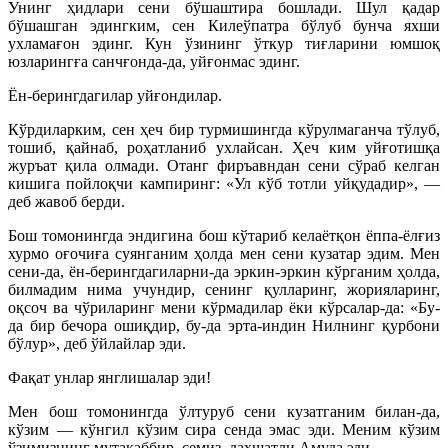
Унинг ҳидлари сени бўшаштира бошлади. Шул қадар
бўшашган эдингким, сен Килеўпатра бўлуб бунча яхши
ухламағон эдинг. Кун ўзининг ўткур тиғларини юмшоқ
юзларингға санчғонда-да, уйғонмас эдинг.
Ён-берингдагилар уйғондилар.
Кўрдиларким, сен ҳеч бир турмишингда кўрулмаганча тўлуб,
тошиб, қайнаб, роҳатланиб ухлайсан. Ҳеч ким уйғотишқа
журъат қила олмади. Отанг фиръавндан сени сўраб келган
кишига пойлоқчи кампиринг: «Ул кўб тотли уйқудадир», —
деб жавоб берди.
Бош томонингда эндигина бош кўтариб келаётқон ёппа-ёлғиз
хурмо оғочиға суянганим ҳолда мен сени кузатар эдим. Мен
сени-да, ён-берингдагиларни-да эркин-эркин кўрганим ҳолда,
билмадим нима учундир, сенинг қулларинг, жорияларинг,
оқсоч ва чўриларинг мени кўрмадилар ёки кўрсалар-да: «Бу-
да бир бечора ошиқдир, бу-да эрта-индин Нилнинг қурбони
бўлур», деб ўйлайлар эди.
Фақат унлар янглишалар эди!
Мен бош томонингда ўлтуруб сени кузатганим билан-да,
кўзим — кўнгил кўзим сира сенда эмас эди. Меним кўзим
ўзимизнинг мутакаббир, семиз, даҳшатли Амуда эди…