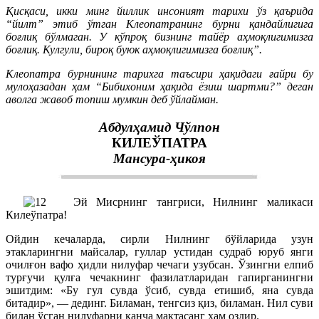
Қисқаси, икки минг йиллик инсоният тарихи ўз қаърида
“йилт” этиб ўтган Клеопатранинг бурни қандайлигига
боғлиқ бўлмаган. У кўпроқ бизнинг тайёр аҳмоқлигимизга
боғлиқ. Кулгули, бироқ буюк аҳмоқлигимизга боғлиқ”.
Клеопатра бурнининг тарихга таъсири ҳақидаги ғайри бу
мулоҳазадан ҳам “Бибихоним ҳақида ёзиш шартми?” деган
аволга жавоб топиш мумкин деб ўйлайман.
Абдулҳамид Чўлпон
КИЛЕЎПАТРА
Мансура-ҳикоя
Эй Мисрнинг тангриси, Нилнинг маликаси
Килеўпатра!
Ойдин кечаларда, сирли Нилнинг бўйларида узун
этакларингни майсалар, гуллар устидан судраб юруб янги
очилғон вафо ҳидли нилуфар чечаги узубсан. Ўзингни елпиб
турғучи қулға чечакнинг фазилатларидан гапирганингни
эшитдим: «Бу гул сувда ўсиб, сувда етишиб, яна сувда
битадир», — дединг. Биламан, тенгсиз қиз, биламан. Нил суви
билан ўсган нилуфарни қанча мақтасанг ҳам оздир.