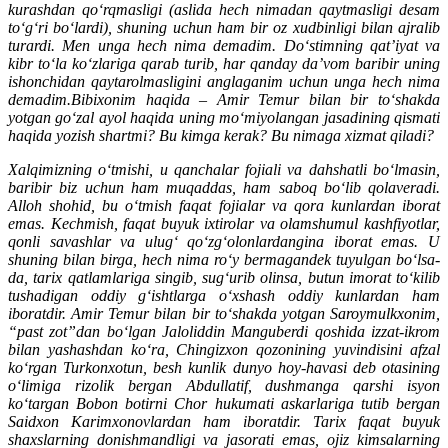
kurashdan qo‘rqmasligi (aslida hech nimadan qaytmasligi desam
to‘g‘ri bo‘lardi), shuning uchun ham bir oz xudbinligi bilan ajralib
turardi. Men unga hech nima demadim. Do‘stimning qat’iyat va
kibr to‘la ko‘zlariga qarab turib, har qanday da’vom baribir uning
ishonchidan qaytarolmasligini anglaganim uchun unga hech nima
demadim.Bibixonim haqida – Amir Temur bilan bir to‘shakda
yotgan go‘zal ayol haqida uning mo‘miyolangan jasadining qismati
haqida yozish shartmi? Bu kimga kerak? Bu nimaga xizmat qiladi?
Xalqimizning o‘tmishi, u qanchalar fojiali va dahshatli bo‘lmasin,
baribir biz uchun ham muqaddas, ham saboq bo‘lib qolaveradi.
Alloh shohid, bu o‘tmish faqat fojialar va qora kunlardan iborat
emas. Kechmish, faqat buyuk ixtirolar va olamshumul kashfiyotlar,
qonli savashlar va ulug‘ qo‘zg‘olonlardangina iborat emas. U
shuning bilan birga, hech nima ro‘y bermagandek tuyulgan bo‘lsa-
da, tarix qatlamlariga singib, sug‘urib olinsa, butun imorat to‘kilib
tushadigan oddiy g‘ishtlarga o‘xshash oddiy kunlardan ham
iboratdir. Amir Temur bilan bir to‘shakda yotgan Saroymulkxonim,
“past zot”dan bo‘lgan Jaloliddin Manguberdi qoshida izzat-ikrom
bilan yashashdan ko‘ra, Chingizxon qozonining yuvindisini afzal
ko‘rgan Turkonxotun, besh kunlik dunyo hoy-havasi deb otasining
o‘limiga rizolik bergan Abdullatif, dushmanga qarshi isyon
ko‘targan Bobon botirni Chor hukumati askarlariga tutib bergan
Saidxon Karimxonovlardan ham iboratdir. Tarix faqat buyuk
shaxslarning donishmandligi va jasorati emas, ojiz kimsalarning