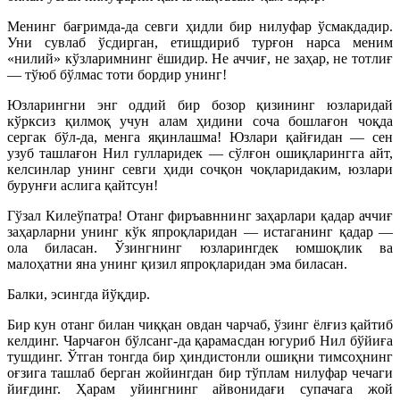
Менинг бағримда-да севги ҳидли бир нилуфар ўсмакдадир.
Уни сувлаб ўсдирган, етишдириб турғон нарса меним
«нилий» кўзларимнинг ёшидир. Не аччиғ, не заҳар, не тотлиғ
— тўюб бўлмас тоти бордир унинг!
Юзларингни энг оддий бир бозор қизининг юзларидай
кўрксиз қилмоқ учун алам ҳидини соча бошлағон чоқда
сергак бўл-да, менга яқинлашма! Юзлари қайғидан — сен
узуб ташлағон Нил гулларидек — сўлғон ошиқларингга айт,
келсинлар унинг севги ҳиди сочқон чоқларидаким, юзлари
бурунғи аслига қайтсун!
Гўзал Килеўпатра! Отанг фиръавннинг заҳарлари қадар аччиғ
заҳарларни унинг кўк япроқларидан — истаганинг қадар —
ола биласан. Ўзингнинг юзларингдек юмшоқлик ва
малоҳатни яна унинг қизил япроқларидан эма биласан.
Балки, эсингда йўқдир.
Бир кун отанг билан чиққан овдан чарчаб, ўзинг ёлғиз қайтиб
келдинг. Чарчағон бўлсанг-да қарамасдан югуриб Нил бўйиға
тушдинг. Ўтган тонгда бир ҳиндистонли ошиқни тимсоҳнинг
оғзига ташлаб берган жойингдан бир тўплам нилуфар чечаги
йиғдинг. Ҳарам уйингнинг айвонидағи супачага жой