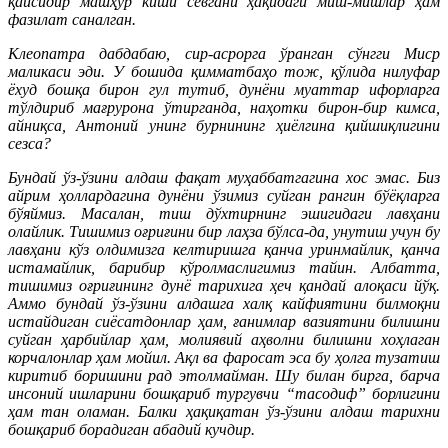
қайсидир машҳур киши севгани ҳақидаги миш-мишлар ҳам
фазилат саналган.
Клеопатра дабдабаю, сир-асрорга ўранган сўнгги Миср
маликаси эди. У бошида қимматбаҳо тож, қўлида нилуфар
ёхуд бошқа бирон гул тутиб, дунёни муаттар ифорларга
тўлдириб мағрурона ўтирганда, наҳотки бирон-бир кимса,
айниқса, Антоний унинг бурнининг ҳиёлгина қийшиқлигини
сезса?
Бундай ўз-ўзини алдаш фақат муҳаббатгагина хос эмас. Биз
айрим ҳоллардагина дунёни ўзимиз суйган рангин бўёқларга
бўяймиз. Масалан, тиш дўхтирнинг эшигидаги лавҳани
олайлик. Тишимиз оғриғини бир лаҳза бўлса-да, унутиш учун бу
лавҳани кўз олдимизга келтиришга қанча уринмайлик, қанча
истамайлик, барибир кўролмаслигимиз тайин. Албатта,
тишимиз оғриғининг дунё тарихига ҳеч қандай алоқаси йўқ.
Аммо бундай ўз-ўзини алдашга халқ кайфиятини билмоқни
истайдиган сиёсатдонлар ҳам, ғанимлар вазиятини билишни
суйган ҳарбийлар ҳам, молиявий аҳволни билишни хоҳлаган
корчалонлар ҳам мойил. Ақл ва фаросат эса бу ҳолга тузатиш
киритиб боришини рад этолмайман. Шу билан бирга, барча
инсоний ишларини бошқариб тургувчи “тасодиф” борлигини
ҳам тан оламан. Балки ҳақиқатан ўз-ўзини алдаш тарихни
бошқариб борадиган абадий кучдир.