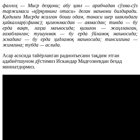
фаллоҳ — Миср деҳқони; абу ҳавл — арабчадан сўзма-сўз
таржимаси «қўрқувнинг отаси» деган маънони билдиради.
Қадимги Мисрда ясалган боши одам, танаси шер шаклидаги
ҳайкаллар(сфинкс); қизғонмасдан — аямасдан; тинда — бу
ерда вақт, лаҳза маъносида; қизиғон — жаҳлланган,
ғазабланган; тушунмак — бу ерда ўйламоқ маъносида;
эснадинг — бу ерда ҳидламоқ маъносида; тинсизгина —
жимгина; тубда — аслида.
Асар асосида тайёрланган радиопъесани тақдим этган
адабиётшуном дўстимиз Искандар Мадғозиевдан беҳад
миннатдормиз.