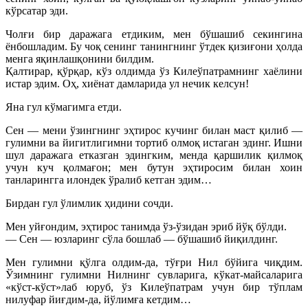
кўрсатар эди.
Чолғи бир даражага етдиким, мен бўшашиб секингина
ёнбошладим. Бу чоқ сенинг танингнинг ўтдек қизиғони ҳолда
менга яқинлашқонини билдим.
Қалтирар, қўрқар, кўз олдимда ўз Килеўпатрамнинг хаёлини
истар эдим. Оҳ, хиёнат дамларида ул нечик келсун!
Яна гул кўмагимга етди.
Сен — мени ўзингнинг эҳтирос кучинг билан маст қилиб —
гулимни ва йигитлигимни тортиб олмоқ истаган эдинг. Ишни
шул даражага етказган эдингким, менда қаршилик қилмоқ
учун куч қолмағон; мен бутун эҳтиросим билан хоин
танларингга илондек ўралиб кетган эдим…
Бирдан гул ўлимлик ҳидини сочди.
Мен уйғондим, эҳтирос танимда ўз-ўзидан эриб йўқ бўлди.
— Сен — юзларинг сўла бошлаб — бўшашиб йиқилдинг.
Мен гулимни қўлга олдим-да, тўғри Нил бўйига чиқдим.
Ўзимнинг гулимни Нилнинг сувларига, кўкат-майсаларига
«кўст-кўст»лаб юруб, ўз Килеўпатрам учун бир тўплам
нилуфар йиғдим-да, йўлимға кетдим…