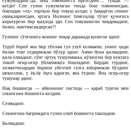
ғужумладинг-да, бош томонингга ирғитдинг… тушди —
кетди! Сен гулни ғужумлаган тинда бош томонингдан,
боқчадан «оҳ» тортқон бир товуш келди; у бақирғон сенинг
ошиқларингдан, эртага Нилнинг тимсоҳлар тўлуғ қучоғига
киратурғон бир шаҳзода эди. Сен товушингни чиқармадинг,
балки, эшитмагандирсан?!
Гулнинг сўлғониға жонинг чиқар даражада қизиғон эдинг.
Туруб бориб яна бир тўплам гул узуб келмакчи, унинг ҳиди
билан тонг отдирмоқчи бўлур эдинг. Аммо буни қилмадинг,
қила олмадинг, сўнг ортуқ тушунмакка, кўзингни бир нуқтаға
тикиб оғир-оғир ўйланмоқға бошладинг. Бирдан турдинг,
хизматчилардан бирини уйғотиб гулга юбормоқчи бўлдинг
шекиллик, у ёқ-бу ёқға қарагач, яна ётдинг. Яна оғир-оғир
тушунар эдинг.
Нақ бошингда — айвоннинг пастида — қараб турғон мен
секингина бошингға келдим.
Сезмадинг.
Секингина бағримдаги гулни олиб бошингға ташладим.
Билмадинг.