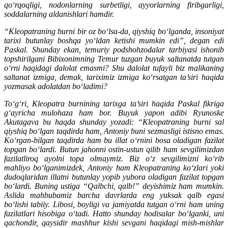
qo‘rqoqligi, nodonlarning surbetligi, ayyorlarning firibgarligi,
soddalarning aldanishlari hamdir.
“Kleopatraning burni bir oz bo‘lsa-da, qiyshiq bo‘lganda, insoniyat
tarixi butunlay boshqa yo‘ldan ketishi mumkin edi”, degan edi
Paskal. Shunday ekan, temuriy podshohzodalar tarbiyasi ishonib
topshirilgani Bibixonimning Temur tuzgan buyuk saltanatda tutgan
o‘rni haqidagi dalolat emasmi? Shu dalolat tufayli biz malikaning
saltanat izmiga, demak, tariximiz izmiga ko‘rsatgan ta’siri haqida
yozmasak adolatdan bo‘ladimi?
To‘g‘ri, Kleopatra burnining tarixga ta’siri haqida Paskal fikriga
g‘ayricha mulohaza ham bor. Buyuk yapon adibi Ryunoske
Akutagava bu haqda shunday yozadi: “Kleopatraning burni sal
qiyshiq bo‘lgan taqdirda ham, Antoniy buni sezmasligi istisno emas.
Ko‘rgan-bilgan taqdirda ham bu illat o‘rnini bosa oladigan fazilat
topgan bo‘lardi. Butun jahonni ostin-ustun qilib ham sevgilimizdan
fazilatliroq ayolni topa olmaymiz. Biz o‘z sevgilimizni ko‘rib
mahliyo bo‘lganimizdek, Antoniy ham Kleopatraning ko‘zlari yoki
dudoqlaridan illatni butunlay yopib yubora oladigan fazilat topgan
bo‘lardi. Buning ustiga “Qalbchi, qalb!” deyishimiz ham mumkin.
Aslida mahbubamiz barcha davrlarda eng yuksak qalb egasi
bo‘lishi tabiiy. Libosi, boyligi va jamiyatda tutgan o‘rni ham uning
fazilatlari hisobiga o‘tadi. Hatto shunday hodisalar bo‘lganki, uni
qachondir, qaysidir mashhur kishi sevgani haqidagi mish-mishlar