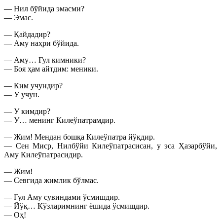
— Нил бўйида эмасми?
— Эмас.
— Қайдадир?
— Аму наҳри бўйида.
— Аму… Гул кимники?
— Боя ҳам айтдим: меники.
— Ким учундир?
— У учун.
— У кимдир?
— У… менинг Килеўпатрамдир.
— Жим! Мендан бошқа Килеўпатра йўқдир.
— Сен Миср, Нилбўйи Килеўпатрасисан, у эса Ҳазарбўйи,
Аму Килеўпатрасидир.
— Жим!
— Севгида жимлик бўлмас.
— Гул Аму сувиндами ўсмишдир.
— Йўқ… Кўзларимнинг ёшида ўсмишдир.
— Оҳ!