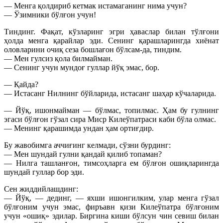
— Менга қолдириб кетмак истамаганинг нима учун?
— Ўзимники бўлғон учун!
Тиндинг. Фақат, кўзларинг эгри ҳаваслар билан тўлғони
ҳолда менга қарайлар эди. Сенинг қарашларингда хиёнат
оловларини очиқ сеза бошлағон бўлсам-да, тиндим.
— Мен гулсиз қола билмайман.
— Сенинг учун мундоғ гуллар йўқ эмас, бор.
— Қайда?
— Истасанг Нилнинг бўйларида, истасанг шаҳар кўчаларида.
— Йўқ, ишонмайман — бўлмас, топилмас. Ҳам бу гулнинг
эгаси бўлғон гўзал сира Миср Килеўпатраси каби бўла олмас.
— Менинг қарашимда ундан ҳам ортиғдир.
Бу жавобимга аччиғинг келмади, сўзни бурдинг:
— Мен шундай гулни қандай қилиб топаман?
— Нилга ташланғон, тимсоҳларга ем бўлғон ошиқларингда
шундай гуллар бор эди.
Сен жиддийлашдинг:
— Йўқ, — дединг, — яхши ишонгилким, улар менга гўзал
бўлғоним учун эмас, фиръавн қизи Килеўпатра бўлғоним
учун «ошиқ» эдилар. Биргина киши бўлсун чин севиш билан