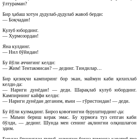
ўлтураман?
Бир ҳабаш хотун дудулаб-дудулаб жавоб берди:
— Боқчадан!
Кулуб юбординг.
— Хурмозордан!
Яна кулдинг.
— Нил бўйидан!
Бу йўли аччиғинг келди:
— Жим! Тентакмисан? — дединг. Тиндилар…
Бир қизиқчи кампиринг бор экан, маймун каби қихихлаб
келди-да:
— Нариги дунёдан! — деди. Шарақлаб кулуб юбординг.
Кампирнинг кайфи келди:
— Нариги дунёдан деганим, яъни — гўристондан! — деди.
Бу йўли кулмадинг. Бироз қовоғингни буруштирдинг-да:
— Маъни бериш керак эмас. Бу хурмоға туз сепган каби
бўлди, — дединг. Шунда мен сенинг ақлингни олқишлағон
эдим.
Бирдан ўрнингдан туруб, юзингни боқча томонга қаратиб тиз