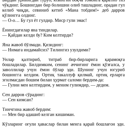
чўкдинг. Бошингдан бир болишни олиб ташладинг, орадан гул
келиб чиқди, севиниб кетиб «Мана тобдим!» деб дарров
қўлингға олдинг.
— О-о… Бу гул ёт гулдир. Миср гули эмас!
Ёнингдағилар яна тиндилар.
— Қайдан келди бу? Ким келтирди?
Яна жавоб бўлмади. Қизидинг:
— Нимага индамайсиз? Тилингиз узулдими?
Унлар қалтириб, титраб бир-бирларига қарамоқға
бошладилар. Билдимким, сенинг аччиғинг ёмон қўзғалса, у
заволлилар учун ёмон бўлар эди. Шунинг учун югуриб
бошингга келдим. Ортиқ такаллуф қилмай, ортиқ ерларга
эгилмасдан бошим билан ҳурмат саломи бердим-да:
— Гулни мен келтирдим, у меним гулимдир, — дедим.
Сен дарров сўрадинг:
— Сен кимсан?
Тинчгина жавоб бердим:
— Мен бир адашиб келган кишиман.
Кўзларинг оғули ҳаваслар билан менга қарай бошлағон эди.