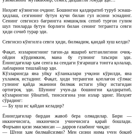
Ниҳоят кўзингни очдинг. Бошингни қалдиратиб туруб эснаш-
ҳидлаш, сезгининг бутун кучи билан гул исини эснадинг.
Сенинг севгисиз бағрингға юмшоқлик сепиб турғон гулим
шул тинларда бутун борлиғи билан сенинг тегрангга севги
ҳиди сочиб турар эди.
Севгисиз кўнгилга севги ҳиди, билмадим, қандай хуш келди?
Фақат, юзларингнинг тағин-да яшариб кетганлигини очиқ-
ойдин кўрдимким, мана бу гулнинг таъсири эди.
Ёнингдағилар ҳам сенга ва сендаги ўзгаришга тонгға қолалар,
лабларини тишлайлар эди.
Кўзларингда яна уйқу кўланкалари учқони кўрилди, яна
ухламоқ истадинг. Фақат, ҳиди тегрангни қоплағон сўлмас
гулнинг қайда эканини билмак истаги уйқу истагидан
ортиғроқ эди. Шунинг учун-да бошингни қалдиратиб,
кўзларингни ўйнатиб, тинсизгина уни излар эдинг. Ниҳоят
сўрадинг:
— Бу хуш ис қайдан келадир?
Ёнингдағилар бирдан жавоб бера олмадилар. Бири —
иккинчисига, иккинчиси учинчисига қарай бошлади.
Фиръавн қизи эмасмисан — дарров ғазабинг чиқди:
— Шуни ҳам билмайсизми? Мен сизни нима учун боқиб