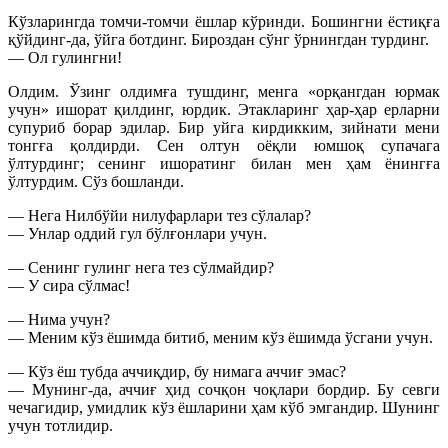
Кўзларингда томчи-томчи ёшлар кўринди. Бошингни ёстиқға
қўйдинг-да, ўйга ботдинг. Бироздан сўнг ўрнингдан турдинг.
— Ол гулингни!
Олдим. Ўзинг олдимға тушдинг, менга «орқангдан юрмак
учун» ишорат қилдинг, юрдик. Этакларинг ҳар-ҳар ерларни
супуриб борар эдилар. Бир уйга кирдикким, зийнати мени
тонгға қолдирди. Сен олтун оёқли юмшоқ супачага
ўлтурдинг; сенинг ишоратинг билан мен ҳам ёнингға
ўлтурдим. Сўз бошланди.
— Нега Нилбўйи нилуфарлари тез сўлалар?
— Унлар оддий гул бўлғонлари учун.
— Сенинг гулинг нега тез сўлмайдир?
— У сира сўлмас!
— Нима учун?
— Меним кўз ёшимда битиб, меним кўз ёшимда ўсгани учун.
— Кўз ёш тубда аччиқдир, бу нимага аччиғ эмас?
— Мунинг-да, аччиғ ҳид сочқон чоқлари бордир. Бу севги
чечагидир, умидлик кўз ёшларини ҳам кўб эмгандир. Шунинг
учун тотлидир.