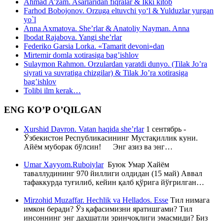
Ahmad A’zam. Asarlaridan fiqralar & Ikki kitob
Farhod Bobojonov. Orzuga eltuvchi yo‘l & Yulduzlar yurgan
yo`l
Anna Axmatova. She’rlar & Anatoliy Nayman. Anna
Ibodat Rajabova. Yangi she’rlar
Federiko Garsia Lorka. «Tamarit devoni»dan
Mirtemir domla xotirasiga bag’ishlov
Sulaymon Rahmon. Orzulardan yaratdi dunyo. (Tilak Jo’ra
siyrati va suvratiga chizgilar) & Tilak Jo’ra xotirasiga
bag’ishlov
Tolibi ilm kerak…
ENG KO’P O’QILGAN
Xurshid Davron. Vatan haqida she’rlar
1 сентябрь -
Ўзбекистон Республикасининг Мустақиллик куни.
Айём муборак бўлсин! Энг азиз ва энг…
Umar Xayyom.Ruboiylar
Буюк Умар Хайём
таваллудининг 970 йиллиги олдидан (15 май) Аввал
тафаккурда туғилиб, кейин қалб қўрига йўғрилган…
Mirzohid Muzaffar. Hechlik va Hellados. Esse
Тил нимага
имкон беради? Ўз қафасимизни яратишгами? Тил
инсоннинг энг даҳшатли эринчоқлиги эмасмиди? Биз