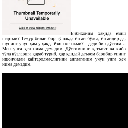
Бибихоним ҳақида ёзиш
шартми? Темур билан бир тўшакда ётган бўлса, ётгандир-да,
шунинг учун ҳам у ҳақда ёзиш керакми? – деди бир дўстим…
Мен унга ҳеч нима демадим. Дўстимнинг қатъият ва кибр
тўла кўзларига қараб туриб, ҳар қандай даъвом барибир унинг
ишончидан қайтаролмаслигини англаганим учун унга ҳеч
нима демадим.