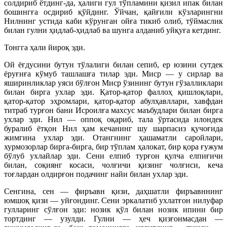
солдириб ётдинг-да, ҳалиги гул тўпламини қизил ипак билан
бошингға осдириб қўйдинг. Ўйчан, қайғили кўзларингни
Нилнинг устида каби кўрунган ойға тикиб олиб, тўймаслик
билан гулни ҳидлаб-ҳидлаб ва шунга алданиб уйқуға кетдинг.
Тонгга ҳали йироқ эди.
Ой ёғдусини бутун тўлалиги билан сепиб, ер юзини сутдек
ёруғиға кўмуб ташлашға тилар эди. Миср — у сирлар ва
яширинликлар уяси бўлғон Миср ўзининг бутун гўзалликлари
билан бирга ухлар эди. Қатор-қатор фаллоҳ қишлоқлари,
қатор-қатор эҳромлари, қатор-қатор абулҳавллари, хавфдан
титраб турғон бани Исроилға махсус маъбудлари билан бирга
ухлар эди. Нил — оппоқ оқариб, тала ўртасида илондек
буралиб ётқон Нил ҳам кечанинг шу шарпасиз қучоғида
жимгина ухлар эди. Отангнинг ҳашаматли саройлари,
хурмозорлар бирга-бирга, бир тўплам ҳалокат, бир қора ғужум
бўлуб ухлайлар эди. Сени елпиб турғон қулча елпиғичи
билан, соқиянг косаси, чолғичи қизинг чолғиси, кеча
тоғлардан олдирғон подачинг найи билан ухлар эди.
Сенгина, сен — фиръавн қизи, даҳшатли фиръавннинг
юмшоқ қизи — уйғондинг. Сени эркалатиб ухлатғон нилуфар
гулларинг сўлғон эди: нозик қўл билан нозик ипини бир
тортдинг — узулди. Гулни — ҳеч қизғонмасдан —