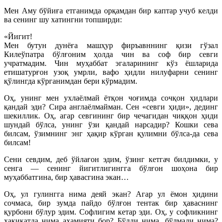
Мен Аму бўйиға етганимда орқамдан бир каптар учуб келди
ва сенинг шу хатингни топширди:
«Йигит!
Мен бутун дунёға машҳур фиръавннинг қизи гўзал
Килеўпатра бўлғоним ҳолда чин ва соф бир севги
учратмадим. Чин муҳаббат эгаларининг кўз ёшларида
етишатурғон узоқ умрли, вафо ҳидли нилуфарни сенинг
қўлингда кўрганимдан бери кўрмадим.
Оҳ, унинг мен ухлаёлмай ётқон чоғимда сочқон ҳидлари
қандай эди? Сира англаёлмайман. Сен «севги ҳиди», дединг
шекиллик. Оҳ, агар севгининг бир чечагидан чиққон ҳиди
шундай бўлса, унинг ўзи қандай нарсадир? Кошки сева
билсам, ўзимнинг энг ҳақир кўрган қулимни бўлса-да сева
билсам!
Сени севдим, деб ўйлағон эдим, ўзинг кетгач билдимки, у
сенга — сенинг йигитлигингга бўлғон шоҳона бир
муҳаббатгина, бир ҳавасгина экан…
Оҳ, ул гулингга нима деяй экан? Агар ул ёмон ҳидини
сочмаса, бир зумда пайдо бўлғон тентак бир ҳаваснинг
қурбони бўлур эдим. Софлигим кетар эди. Оҳ, у софликнинг
ҳақиқатда нима аҳамияти бор? Бўлди нима, бўлмади нима?