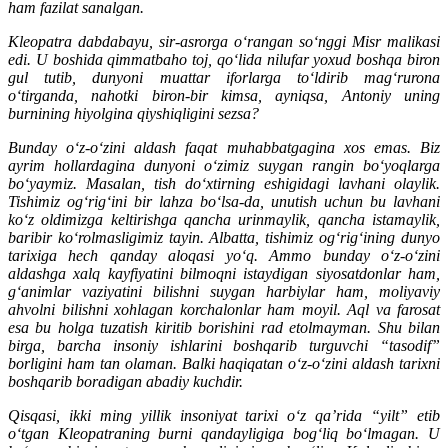
ham fazilat sanalgan.
Kleopatra dabdabayu, sir-asrorga o‘rangan so‘nggi Misr malikasi
edi. U boshida qimmatbaho toj, qo‘lida nilufar yoxud boshqa biron
gul tutib, dunyoni muattar iforlarga to‘ldirib mag‘rurona
o‘tirganda, nahotki biron-bir kimsa, ayniqsa, Antoniy uning
burnining hiyolgina qiyshiqligini sezsa?
Bunday o‘z-o‘zini aldash faqat muhabbatgagina xos emas. Biz
ayrim hollardagina dunyoni o‘zimiz suygan rangin bo‘yoqlarga
bo‘yaymiz. Masalan, tish do‘xtirning eshigidagi lavhani olaylik.
Tishimiz og‘rig‘ini bir lahza bo‘lsa-da, unutish uchun bu lavhani
ko‘z oldimizga keltirishga qancha urinmaylik, qancha istamaylik,
baribir ko‘rolmasligimiz tayin. Albatta, tishimiz og‘rig‘ining dunyo
tarixiga hech qanday aloqasi yo‘q. Ammo bunday o‘z-o‘zini
aldashga xalq kayfiyatini bilmoqni istaydigan siyosatdonlar ham,
g‘animlar vaziyatini bilishni suygan harbiylar ham, moliyaviy
ahvolni bilishni xohlagan korchalonlar ham moyil. Aql va farosat
esa bu holga tuzatish kiritib borishini rad etolmayman. Shu bilan
birga, barcha insoniy ishlarini boshqarib turguvchi “tasodif”
borligini ham tan olaman. Balki haqiqatan o‘z-o‘zini aldash tarixni
boshqarib boradigan abadiy kuchdir.
Qisqasi, ikki ming yillik insoniyat tarixi o‘z qa’rida “yilt” etib
o‘tgan Kleopatraning burni qandayligiga bog‘liq bo‘lmagan. U