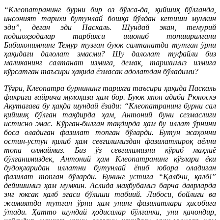
“Клеопатранинг бурни бир оз бўлса-да, қийшиқ бўлганда,
инсоният тарихи бутунлай бошқа йўлдан кетиши мумкин
эди”, деган эди Паскаль. Шундай экан, темурий
подшоҳзодалар тарбияси ишониб топширилгани
Бибихонимнинг Темур тузган буюк салтанатда тутган ўрни
ҳақидаги далолат эмасми? Шу далолат туфайли биз
маликанинг салтанат измига, демак, тарихимиз измига
кўрсатган таъсири ҳақида ёзмасак адолатдан бўладими?
Тўғри, Клеопатра бурнининг тарихга таъсири ҳақида Паскаль
фикрига ғайрича мулоҳаза ҳам бор. Буюк япон адиби Рюноскэ
Акутагава бу ҳақда шундай ёзади: “Клеопатранинг бурни сал
қийшиқ бўлган тақдирда ҳам, Антоний буни сезмаслиги
истисно эмас. Кўрган-билган тақдирда ҳам бу иллат ўрнини
боса оладиган фазилат топган бўларди. Бутун жаҳонни
остин-устун қилиб ҳам севгилимиздан фазилатлироқ аёлни
топа олмаймиз. Биз ўз севгилимизни кўриб маҳлиё
бўлганимиздек, Антоний ҳам Клеопатранинг кўзлари ёки
дудоқларидан иллатни бутунлай ёпиб юбора оладиган
фазилат топган бўларди. Бунинг устига “Қалбчи, қалб!”
дейишимиз ҳам мумкин. Аслида маҳбубамиз барча даврларда
энг юксак қалб эгаси бўлиши табиий. Либоси, бойлиги ва
жамиятда тутган ўрни ҳам унинг фазилатлари ҳисобига
ўтади. Ҳатто шундай ҳодисалар бўлганки, уни қачондир,