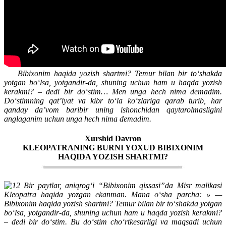
Bibixonim haqida yozish shartmi? Temur bilan bir to‘shakda
yotgan bo‘lsa, yotgandir-da, shuning uchun ham u haqda yozish
kerakmi? – dedi bir do‘stim… Men unga hech nima demadim.
Do‘stimning qat’iyat va kibr to‘la ko‘zlariga qarab turib, har
qanday da’vom baribir uning ishonchidan qaytarolmasligini
anglaganim uchun unga hech nima demadim.
Xurshid Davron
KLЕOPATRANING BURNI YOXUD BIBIXONIM
HAQIDA YOZISH SHARTMI?
Bir paytlar, aniqrog‘i “Bibixonim qissasi”da Misr malikasi
Kleopatra haqida yozgan ekanman. Mana o‘sha parcha: » —
Bibixonim haqida yozish shartmi? Temur bilan bir to‘shakda yotgan
bo‘lsa, yotgandir-da, shuning uchun ham u haqda yozish kerakmi?
– dedi bir do‘stim. Bu do‘stim cho‘rtkesarligi va maqsadi uchun