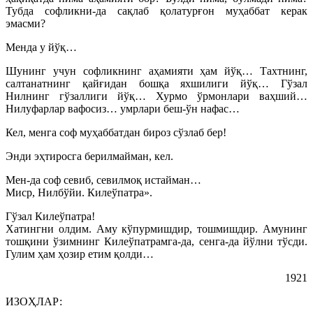
Тубда софликни-да сақлаб қолатурғон муҳаббат керак
эмасми?
Менда у йўқ…
Шунинг учун софликнинг аҳамияти ҳам йўқ… Тахтнинг,
салтанатнинг қайғидан бошқа яхшилиги йўқ… Гўзал
Нилнинг гўзаллиги йўқ… Хурмо ўрмонлари ваҳший…
Нилуфарлар вафосиз… умрлари беш-ўн нафас…
Кел, менга соф муҳаббатдан бироз сўзлаб бер!
Энди эҳтиросга берилмайман, кел.
Мен-да соф севиб, севилмоқ истайман…
Миср, Нилбўйи. Килеўпатра».
Гўзал Килеўпатра!
Хатингни олдим. Аму кўпурмишдир, тошмишдир. Амунинг
тошқини ўзимнинг Килеўпатрамга-да, сенга-да йўлни тўсди.
Гулим ҳам ҳозир етим қолди…
1921
ИЗОҲЛАР: