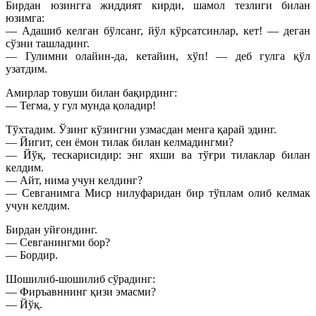
Бирдан юзингға жиддият кирди, шамол тезлиги билан
юзимга:
— Адашиб келган бўлсанг, йўл кўрсатсинлар, кет! — деган
сўзни ташладинг.
— Гулимни олайин-да, кетайин, хўп! — деб гулга қўл
узатдим.
Амирлар товуши билан бақирдинг:
— Тегма, у гул мунда қоладир!
Тўхтадим. Ўзинг кўзингни узмасдан менга қарай эдинг.
— Йигит, сен ёмон тилак билан келмадингми?
— Йўқ, тескарисидир: энг яхши ва тўғри тилаклар билан
келдим.
— Айт, нима учун келдинг?
— Севганимга Миср нилуфаридан бир тўплам олиб келмак
учун келдим.
Бирдан уйғондинг.
— Севганингми бор?
— Бордир.
Шошилиб-шошилиб сўрадинг:
— Фиръавннинг қизи эмасми?
— Йўқ.