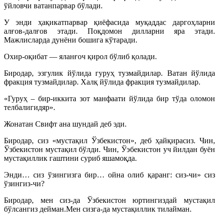
ўйловчи ватанпарвар бўлади.
У энди ҳақикатпарвар қиёфасида муқаддас даргоҳларни
алғов-далғов этади. Поқдомон дилларни яра этади.
Мажлисларда дунёни бошига кўтаради.
Охир-оқибат — яланғоч қирол бўлиб қолади.
Биродар, эзгулик йўлида гуруҳ тузмайдилар. Ватан йўлида
фрак­ция тузмайдилар. Халқ йўлида фракция тузмайдилар.
«Гуруҳ – бир-иккита зот манфаати йўлида бир тўда оломон
телбалигидяр».
Жонатан Свифт ана шундай деб эди.
Биродар, сиз «мустақил Ўзбекистон», деб ҳайқирасиз. Чин,
Ўзбекистон мустақил бўлди. Чин, Ўэбекистон уч йилдан буён
мустақиллик гаштини суриб яшамоқда.
Энди… сиз ўзингизга бир… ойна олиб қаранг: сиз-чи» сиз
ўзингиз-чи?
Биродар, мен сиз-да Ўзбекистон юртингиздай мустақил
бўлсангиз дейман.Мен сизга-да мустақиллик тилайман.