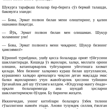
Шукурга тарафкаш болалар бир-бирига сўз бермай талашди,
баковулга эланди:
— Бова, Эрмат полвон билан мени олиштиринг, у қалин
ошнамни йиқитди.
— Йўқ, Эрмат полвон билан мен олишаман. Шукур
холамнинг ули!
— Бова, Эрмат полвонга мени чиқаринг, Шукур бизнинг
ҳамсоямиз!»
Кўриниб турибдики, ушбу қисса болаларда орият тўйғусини
шакллантиради. Кишида ўз яқинлари, халқи, миллати орини
олишни, ватанпарварлик туйғуларини уйғотишга хизмат
қилади. Мен бизнинг халқимиз кураш билан шуғуллансин,
курашимиз халқаро ареналарга чиқсин деган мақсадда эмас
балки яқинларимиз учун жавобгарлик ҳиссини туйишни
ўрганайлик деб шу тўхтамга келдим. «Юлдузлар мангу ёнади»
орқали болаларимизда ана шундай ҳисларни
шакллантирмоқчи бўлдим. Бу биринчи жиҳати.
Иккинчидан, унинг китоблари болаларга ўзбек тилини
гўзаллигини намоён этади. Анови тухумдек силлиқ ёзилган