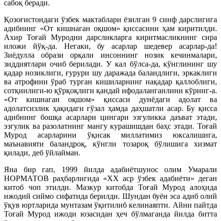
сабоқ беради.
Қозоғистондаги ўзбек мактаблари ёзилган 9 синф дарслигига
адибнинг «От кишнаган оқшом» қиссасини ҳам киритилди.
Ахир Тоғай Муродни дарсликларга киритмасликнинг сира
иложи йўқ-да. Негаки, бу асарлар шедевер асарлар-да!
Зиёдулла образи орқали инсоннинг нозик кечинмалари,
зиддиятлари очиб берилади. У кал бўлса-да, кўнглининг шу
қадар нозиклиги, ғурури шу даражада баландлиги, эркаклиги
ва атрофини ўраб турган кишиларнинг нақадар қаллоблиги,
сотқинлиги-ю қўрқоқлиги қандай ифодаланганлини кўринг-а.
«От кишнаган оқшом» қиссаси дунёдаги адолат ва
адолатсизлик ҳақидаги гўзал ҳамда даҳшатли асар. Бу қисса
адибнинг бошқа асарлари цингари эзгуликка даъват этади,
эзгулик ва разолатнинг мангу курашишдан баҳс этади. Тоғай
Мурод асарларини ўқисак миллатимиз юксалишига,
маънавияти баландроқ, кўнгли тозароқ бўлишига хизмат
қилади, деб ўйлайман.
Яна бир гап, 1999 йилда адабиётшунос олим Умарали
НОРМАТОВ раҳбарлигида «ХХ аср ўзбек адабиёти» деган
китоб чоп этилди. Мазкур китобда Тоғай Мурод алоҳида
ижодий сиймо сифатида берилди. Шундан буён эса адиб олий
ўқув юртларида мунтазам ўқитилиб келинаяпти. Айни пайтда
Тоғай Мурод ижоди юзасидан ҳеч бўлмаганда йилда битта