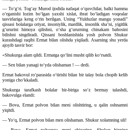
— To‘g‘ri. Tog‘ay Murod ijodida nafaqat o‘quvchilar, balki hamma
o‘rganishi lozim bo‘lgan yaxshi xislat, ibrat bo‘ladigan voqealar
tasvirlariga keng o‘rin berilgan. Uning “Yulduzlar mangu yonadi”
qissasi bolalarga oriyat, insoniylik, mardlik, insonlik sha’ni, yigitlik
g‘ururini himoya qilishni, o‘sha g‘ururning chinakam bahosini
bilishni singdiradi. Qissani boshlanishida yosh polvon Shukur
kurashdagi raqibi Ermat bilan olishda yiqiladi. Asarning shu yerda
ajoyib tasvir bor:
«Shukurga alam qildi. Ermatga qo‘lini musht qilib ko‘rsatdi.
— Sen bilan yanagi to‘yda olishaman ! — dedi.
Ermat bakovul ro‘parasida o‘tirishi bilan bir talay bola chopib kelib
yoniga cho‘kkaladi.
Shukurga tarafkash bolalar bir-biriga so‘z bermay talashdi,
bakovulga elandi:
— Bova, Ermat polvon bilan meni olishtiring, u qalin oshnamni
yiqitdi.
— Yo‘q, Ermat polvon bilan men olishaman. Shukur xolamning uli!
— Bova, Ermat polvonga meni chiqaring, Shukur bizning