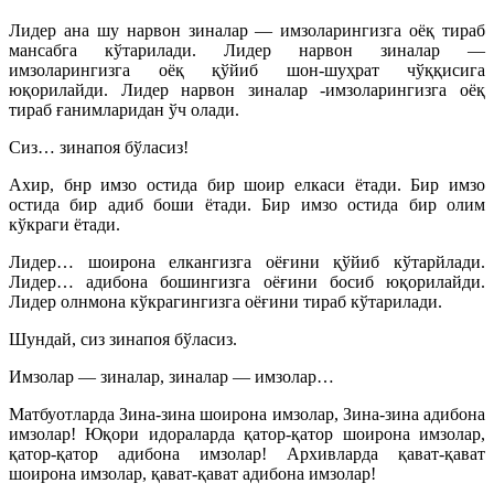
Лидер ана шу нарвон зиналар — имзоларингизга оёқ тираб
мансабга кўтарилади. Лидер нарвон зиналар —
имзоларингизга оёқ қўйиб шон-шуҳрат чўққисига
юқорилайди. Лидер нарвон зиналар -имзоларингизга оёқ
тираб ғанимларидан ўч олади.
Сиз… зинапоя бўласиз!
Ахир, бнр имзо остида бир шоир елкаси ётади. Бир имзо
остида бир адиб боши ётади. Бир имзо остида бир олим
кўкраги ётади.
Лидер… шоирона елкангизга оёғини қўйиб кўтарйлади.
Лидер… адибона бошингизга оёғини босиб юқорилайди.
Лидер олнмона кўкрагингизга оёғини тираб кўтарилади.
Шундай, сиз зинапоя бўласиз.
Имзолар — зиналар, зиналар — имзолар…
Матбуотларда Зина-зина шоирона имзолар, Зина-зина адибона
имзолар! Юқори идораларда қатор-қатор шоирона имзолар,
қатор-қатор адибона имзолар! Архивларда қават-қават
шоирона имзолар, қават-қават адибона имзолар!