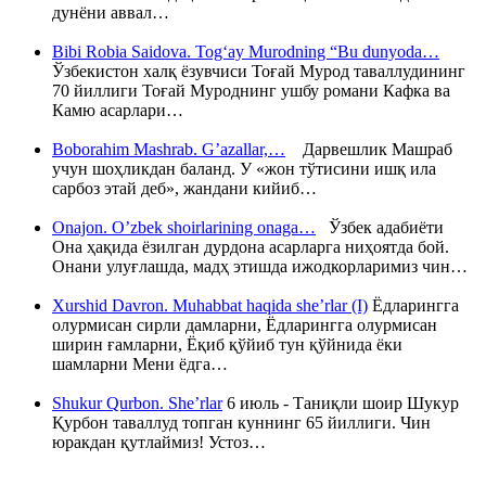
дунёни аввал…
Bibi Robia Saidova. Tog‘ay Murodning “Bu dunyoda…
Ўзбекистон халқ ёзувчиси Тоғай Мурод таваллудининг
70 йиллиги Тоғай Муроднинг ушбу романи Кафка ва
Камю асарлари…
Boborahim Mashrab. G’azallar,…
Дарвешлик Машраб
учун шоҳликдан баланд. У «жон тўтисини ишқ ила
сарбоз этай деб», жандани кийиб…
Onajon. O’zbek shoirlarining onaga…
Ўзбек адабиёти
Она ҳақида ёзилган дурдона асарларга ниҳоятда бой.
Онани улуғлашда, мадҳ этишда ижодкорларимиз чин…
Xurshid Davron. Muhabbat haqida she’rlar (I)
Ёдларингга
олурмисан сирли дамларни, Ёдларингга олурмисан
ширин ғамларни, Ёқиб қўйиб тун қўйнида ёки
шамларни Мени ёдга…
Shukur Qurbon. She’rlar
6 июль - Таниқли шоир Шукур
Қурбон таваллуд топган куннинг 65 йиллиги. Чин
юракдан қутлаймиз! Устоз…