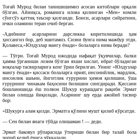
Тоғай Мурод билан танишишимиз асосан китоблари орқали
бўлган. Айниқса, романига илова қилинган «Мен» номли
сўнгсўз қаттиқ таъсир қилганди. Боиси, асарлари сийратини,
ички оламини теран очиб берган.
-Адибнинг асарларини дарсликка киритилишида ҳам
ҳиссангиз бор, деб эшитамиз. Сизни бунга нима мажбур этди.
Қолавеса,»Юлдузлар мангу ёнади» болаларга нима беради?
— Тўғри. Тоғай Мурод ижодида нафақат ўқувчилар, балки
ҳамма ўрганиши лозим бўлган яхши хислат, ибрат бўладиган
воқеалар тасвирларига кенг ўрин берилган. Унинг «Юлдузлар
мангу ёнади» қиссаси болаларга орият, инсонийлик, мардлик,
инсонлик шаъни, йигитлик ғурурини ҳимоя қилишни, ўша
ғурурнинг чинакам баҳосини билишни сингдиради. Қиссани
бошланишида ёш полвон Шукур курашдаги рақиби Эрмат
билан олишда йиқилади. Асарнинг шу ерда ажойиб тасвир
бор:
«Шукурга алам қилди. Эрматга қўлини мушт қилиб кўрсатди.
— Сен билан янаги тўйда олишаман ! — деди.
Эрмат баковул рўпарасида ўтириши билан бир талай бола
чопиб келиб ёнига чўккалади.