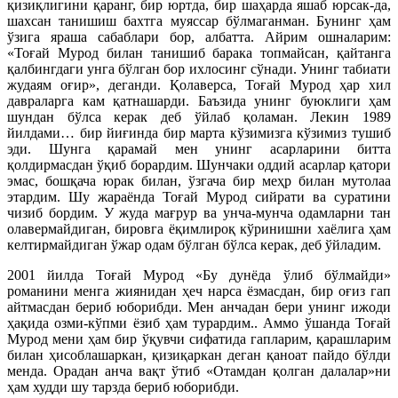
қизиқлигини қаранг, бир юртда, бир шаҳарда яшаб юрсак-да,
шахсан танишиш бахтга муяссар бўлмаганман. Бунинг ҳам
ўзига яраша сабаблари бор, албатта. Айрим ошналарим:
«Тоғай Мурод билан танишиб барака топмайсан, қайтанга
қалбингдаги унга бўлган бор ихлосинг сўнади. Унинг табиати
жудаям оғир», деганди. Қолаверса, Тоғай Мурод ҳар хил
давраларга кам қатнашарди. Баъзида унинг буюклиги ҳам
шундан бўлса керак деб ўйлаб қоламан. Лекин 1989
йилдами… бир йиғинда бир марта кўзимизга кўзимиз тушиб
эди. Шунга қарамай мен унинг асарларини битта
қолдирмасдан ўқиб борардим. Шунчаки оддий асарлар қатори
эмас, бошқача юрак билан, ўзгача бир меҳр билан мутолаа
этардим. Шу жараёнда Тоғай Мурод сийрати ва суратини
чизиб бордим. У жуда мағрур ва унча-мунча одамларни тан
олавермайдиган, бировга ёқимлироқ кўринишни хаёлига ҳам
келтирмайдиган ўжар одам бўлган бўлса керак, деб ўйладим.
2001 йилда Тоғай Мурод «Бу дунёда ўлиб бўлмайди»
романини менга жиянидан ҳеч нарса ёзмасдан, бир оғиз гап
айтмасдан бериб юборибди. Мен анчадан бери унинг ижоди
ҳақида озми-кўпми ёзиб ҳам турардим.. Аммо ўшанда Тоғай
Мурод мени ҳам бир ўқувчи сифатида гапларим, қарашларим
билан ҳисоблашаркан, қизиқаркан деган қаноат пайдо бўлди
менда. Орадан анча вақт ўтиб «Отамдан қолган далалар»ни
ҳам худди шу тарзда бериб юборибди.