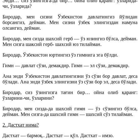
Энди… сиз ўзингизга-да бир… ойна олиб қаранг: ўзларида-
чи, ўзларида?
Биродар, мен сизни Ўзбекистон давлатингиз йўлидан
борсангиз, дейман. Мен сизни ўзбек элингиздан намуна
олсангиз, дейман.
Биродар, мен сизда шахсий герб — ўз юзингиз бўлса, дейман.
Мен сизга шаксий герб- шахсий юз тилайман.
Биродар, Ўзбекистон юртингиз ўз гимнига эга бўлди.
Гимн — давлат сўзи, демакдир. Гимн — эл сўзи, демакдир.
Ана энди Ўзбекистон давлатингизни ўз сўзи бор давлат, деса
бўлади. Ана энди ўзбек элингизни ўз сўзи бор эл, деса бўлади.
Биродар, сиз ўзингизга тағин бир… ойна олиб қаранг:
ўзларини-чи, ўзларини?
Биродар, мен сизда-да шахсий гимн — ўз сўзингиз бўлса,
дейман. Мен сизга-да шахсий гимн — шахсий сўз тилайман.
2. Дастхат нима?
Дастхат — бармоқ.. Дастхат — қўл. Дастхат – имзо.