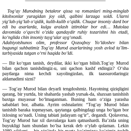
Tog‘ay Murodning betakror qissa va romanlari ming-minglab
kitobxonlar yuragidan joy oldi, qalbini larzaga soldi. Ularni
yig‘lab-yig‘lab o‘qidik, kulib-kulib o‘qidik. Chuqur insoniy dard bor
edi bu asarlarda, kulgu aralash iztiroblar bor edi… Mutolaa
davomida o‘quvchi o‘zida qandaydir ruhiy tozarishni his etadi,
ko‘nglida chin insoniy tuyg‘ular uyg‘onadi.
Adabiyotshunos olim, professor Qozoqboy Yo‘ldoshev bilan
bugungi suhbatimiz Tog‘ay Murod asarlarining yosh avlod ta’lim-
tarbiyasida tutgan o‘rni haqida bo‘ldi.
— Bir ko‘rgan tanish, deydilar, ikki ko‘rgan bilish.Tog‘ay Murod
bilan qachon tanishdingiz-u, uni qachon kashf etdingiz? O‘sha
paytlarga nima kechdi xayolingizdan, ilk taassurotlaringiz
aldamadimi sizni?
— Tog‘ay Murod bilan deyarli tengdoshmiz. Hayotning qiziqligini
qarang, bir yurtda, bir shaharda yashab yursak-da, shaxsan tanishish
baxtga muyassar bo‘lmaganman. Buning ham o‘ziga yarasha
sabablari bor, albatta. Ayrim oshnalarim: “Tog‘ay Murod bilan
tanishib baraka topmaysan, qaytanga qalbingdagi unga bo‘lgan bor
ixlosing so‘nadi. Uning tabiati judayam og‘ir”, degandi. Qolaversa,
Tog‘ay Murod har xil davralarga kam qatnashardi. Ba’zida uning
buyukligi ham shundan bo‘lsa kerak deb o‘ylab qolaman. Lekin
1989 yildami… bir yig‘inda bir marta ko‘zimizga ko‘zimiz tushib