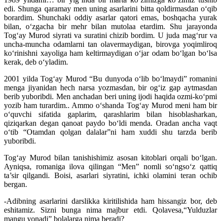
edi. Shunga qaramay men uning asarlarini bitta qoldirmasdan o‘qib
borardim. Shunchaki oddiy asarlar qatori emas, boshqacha yurak
bilan, o‘zgacha bir mehr bilan mutolaa etardim. Shu jarayonda
Tog‘ay Murod siyrati va suratini chizib bordim. U juda mag‘rur va
uncha-muncha odamlarni tan olavermaydigan, birovga yoqimliroq
ko‘rinishni xayoliga ham keltirmaydigan o‘jar odam bo‘lgan bo‘lsa
kerak, deb o‘yladim.
2001 yilda Tog‘ay Murod “Bu dunyoda o‘lib bo‘lmaydi” romanini
menga jiyanidan hech narsa yozmasdan, bir og‘iz gap aytmasdan
berib yuboribdi. Men anchadan beri uning ijodi haqida ozmi-ko‘pmi
yozib ham turardim.. Ammo o‘shanda Tog‘ay Murod meni ham bir
o‘quvchi sifatida gaplarim, qarashlarim bilan hisoblasharkan,
qiziqarkan degan qanoat paydo bo‘ldi menda. Oradan ancha vaqt
o‘tib “Otamdan qolgan dalalar”ni ham xuddi shu tarzda berib
yuboribdi.
Tog‘ay Murod bilan tanishishimiz asosan kitoblari orqali bo‘lgan.
Ayniqsa, romaniga ilova qilingan “Men” nomli so‘ngso‘z qattiq
ta’sir qilgandi. Boisi, asarlari siyratini, ichki olamini teran ochib
bergan.
-Adibning asarlarini darslikka kiritilishida ham hissangiz bor, deb
eshitamiz. Sizni bunga nima majbur etdi. Qolavesa,“Yulduzlar
mangu yonadi” bolalarga nima beradi?