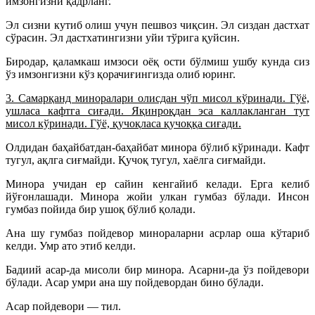
имзонгизни қадрланг.
Эл сизни кутиб олиш учун пешвоз чиқсин. Эл сиздан дастхат
сўрасин. Эл дастхатингизни уйи тўрига қуйсин.
Биродар, қаламкаш имзоси оёқ ости бўлмиш ушбу кунда сиз
ўз имзонгизни кўз қорачиғингизда олиб юринг.
3. Самарқанд миноралари олисдан чўп мисол кўринади. Гўё,
ушласа кафтга сиғади. Яқинроқдан эса каллакланган тут
мисол кўринади. Гўё, қучоқласа қучоққа сиғади.
Олдидан баҳайбатдан-баҳайбат минора бўлиб кўринади. Кафт
тугул, ақлга сиғмайди. Қучоқ тугул, хаёлга сиғмайди.
Минора учидан ер сайин кенгайиб келади. Ерга келиб
йўғонлашади. Минора жойи улкан гумбаз бўлади. Инсон
гумбаз пойида бир ушоқ бўлиб қолади.
Ана шу гумбаз пойдевор минораларни асрлар оша кўтариб
келди. Умр ато этиб келди.
Бадиий асар-да мисоли бир минора. Асарни-да ўз пойдевори
бўлади. Асар умри ана шу пойдевордан бино бўлади.
Асар пойдевори — тил.