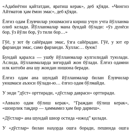
«Адабиётни қайтатдан, яратиш керак», деб қўяди. «Чингиз
Айт­матов ҳам ёмон эмас», деб қўяди.
Ёлғиз одам Ёзувчилар уюшмасига кириш учун учта йўлланма
олиб келади. Йўлланмалар мана бундай бўлади: «ўз дунёси
бор, ўз йўли бор, ўз тили бор…»
Гўё, у зот бу сайёрадан эмас, ўзга сайёрадан. Гўё, у зот ер
фарзанди эмас, само фарзанди. Хуллас… буюк!
Бундай қаралса — ушбу йўлланмалар кулгилидай туюлади.
Аслида, йўлланмаларда зиғирдай жон бўлади. Ёлғиз одамни
илк китоби ана шу жондан нишона беради.
Ёлғиз одам ана шундай йўлланмалар билан Ёзувчилар
уюшмаси аъзоси бўлади-ю… ёлғиз одам бўлмайди.
У энди ”дўст» орттиради, «дўстлар давраси» орттиради.
«Аввало одам бўлиш керак», “Граждан бўлиш керак»,
«шоирлик тақдир — ҳаммамиз ҳам бир дарвеш».
«Дўстлар» ана шундай шиор остида «ижод” қилади.
У «дўстлар» билан наҳорда ошга боради, пешинда ошга