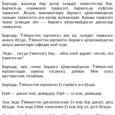
Биродар, жаҳонда бир қатор халқаро ташкилотлар бор.
Барчаси-да оламжаҳон ташкилот, барчаси-да нуфузли
ташкилот. Жаҳон мамлакатлари бировга қўшилмайдиган
халқаро ташкилоти ана шулар жумласидан. Қанақа ташкилот
экани нсмидан аён — бировга қўшилмайдиган давлатлар
ташкилоти.
Биродар, Ўзбекистон юртингиз ана шу халқаро ташкилот
аъзоси бўлди, Ўзбекистон юртингиз бировга қўшилмайдиган
жаҳсн давлатлари сафидан жой олди.
Энди… сиз-да ўзингизга бир… ойна олиб қаранг: сиз-чи, сиз
ўзингиз-чи?
Биродар, мен сизни бировга қўшилмайдиган Ўзбекистон
юртингиздан намуна олсангиз, дейман. Мен сизга
мустақиллик тилайман.
Биродар, Ўзбекистон юртингиз ўз гербига эга бўлди.
Герб — давлат юзи, демақдир. Герб — эл юзи, демакдир.
Ана энди Ўзбекистон давлатингизни ўз юзи бор давлат, деса
бўлади. Ана энди ўзбек элингизни ўз юзи бор эл, деса бўлади.