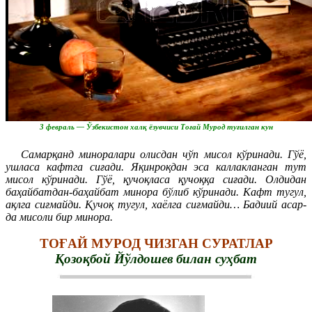
3 февраль — Ўзбекистон халқ ёзувчиси Тоғай Мурод туғилган кун
Самарқанд миноралари олисдан чўп мисол кўринади. Гўё,
ушласа кафтга сиғади. Яқинроқдан эса каллакланган тут
мисол кўринади. Гўё, қучоқласа қучоққа сиғади.
Олдидан
баҳайбатдан-баҳайбат минора бўлиб кўринади. Кафт тугул,
ақлга сиғмайди. Қучоқ тугул, хаёлга сиғмайди… Бадиий асар-
да мисоли бир минора.
ТОҒАЙ МУРОД ЧИЗГАН СУРАТЛАР
Қозоқбой Йўлдошев билан суҳбат