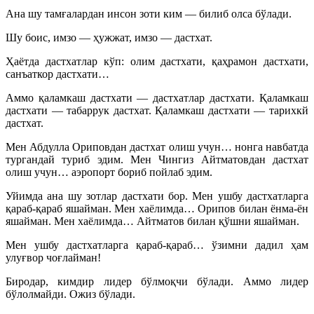
Ана шу тамғалардан инсон зоти ким — билиб олса бўлади.
Шу боис, имзо — ҳужжат, имзо — дастхат.
Ҳаётда дастхатлар кўп: олим дастхати, қаҳрамон дастхати,
санъаткор дастхати…
Аммо қаламкаш дастхати — дастхатлар дастхати. Қаламкаш
дастхати — табаррук дастхат. Қаламкаш дастхати — тарихкй
дастхат.
Мен Абдулла Ориповдан дастхат олиш учун… нонга навбатда
тургандай туриб эдим. Мен Чингиз Айтматовдан дастхат
олиш учун… аэропорт бориб пойлаб эдим.
Уйимда ана шу зотлар дастхати бор. Мен ушбу дастхатларга
қараб-қараб яшайман. Мен хаёлимда… Орипов билан ёнма-ён
яшайман. Мен хаёлимда… Айтматов билан қўшни яшайман.
Мен ушбу дастхатларга қараб-қараб… ўзимни дадил ҳам
улуғвор чоғлайман!
Биродар, кимдир лидер бўлмоқчи бўлади. Аммо лидер
бўлолмайди. Ожиз бўлади.