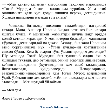
— «Мен қайтиб келаман» китобининг тақдимот маросимида
«Тоғай Муродга бизнинг олдимизда турибди. Унга етиб
олишимизга ҳали кўп қовун пишиғи керак», дегандингиз.
Ўшанда нималарни назарда тутгангиз?
— Чинакам битиклар инсоният таққиётидан илгарилаб
кетади. Мана, Алишер Навоий биздан олти юз йил илгари
яшаган бўлса, у мантиқан жамиятдан шунча вақт орқада
қолиб кетиши керак эди. У компютерни билмайди, машинани
кўрмаган, деганларидай ва ҳаказо. Аслида, биз ҳали Навоийга
етиб борганимизча йўқ. «Ўтган кунлар»ни яратилганига
саксон бўлди. Ким бу асарни тўла ўзлаштиролдим дея олади?
Шу маънода Тоғай Муродни биз тушиниб олдик ёки у
яшашдан тўхтади, деб бўлмайди. Унинг асарлари яшайверади,
кейинги авлоднинг ўқувчиларини ҳам жалб қилаверади,
йиғлатаверади, куйдираверади. Невараларимиз,
эвараларимиз,чевараларимиз ҳам Тоғай Мурод асарларини
ўқиб, ўзбеклигини ҳис қилиб, кейинги авлодларга ҳам тавсия
этаверади… Мен шундай ўйлайман.
— Мен ҳам.
Азим Рўзиев суҳбатлашди
Тоғай Мурод