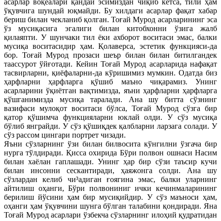
асарлар воқеалари қандай эсимиздан чиқиб кетса, тили ҳам
ўқувчига шундай юқмайди. Бу хилдаги асарлар фақат хабар
бериш билан чекланиб қолган. Тоғай Мурод асарларининг эса
ўз мусиқасига эгалиги билан китобхонни ўзига жалб
қилаяпти. У шунчаки тил ёки ахборот воситаси эмас, балки
мусиқа воситасидир ҳам. Қолаверса, эстетик функцияси-да
бор. Тоғай Мурод прозаси шеър билан билан битилгандек
таассурот ўйғотади. Кейин Тоғай Мурод асарларида нафақат
тасвирларни, қиёфаларни-да кўришимиз мумкин. Одатда биз
ҳарфларни ҳарфларга қўшиб маъно чиқарамиз. Унинг
асарларини ўқиётган вақтимизда, яъни ҳарфларни ҳарфларга
қўшганимизда мусиқа таралади. Ана шу битта сўзнинг
вазифаси мулоқот воситаси бўлса, Тоғай Мурод сўзга бир
қатор қўшимча функцияларни юклай олди. У сўз мусиқа
бўлиб янграйди. У сўз қўшиқдек қалбларни ларзага солади. У
сўз рассом цингари портрет чизади.
Яъни сўзларнинг ўзи билан билвосита кўнгилни ўзгача бир
нурга тўлдиради. Қисса охирида Бўри полвон ошнаси Насим
билан хаёлан гаплашади. Унинг ҳар бир сўзи таъсир кучи
билан инсонни сескантиради, ҳаяжонга солди. Ана шу
сўзлардан келиб чи³адиган ғоягина эмас, балки уларнинг
айтилиш оҳанги, Бўри полвониниг ички кечинмаларининг
берилиш йўсини ҳам бир мусиқийдир. У сўз маъноси ҳам,
оҳанги ҳам ўқувчини шунга бўлган талабини қондиради. Яна
Тоғай Мурод асарлари ўзбекча сўзларнинг илоҳий қудратидан