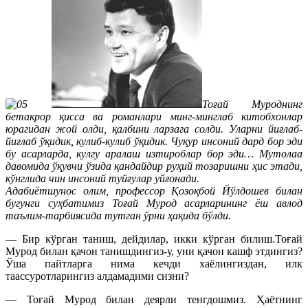
Тоғай Муроднинг
бетакрор қисса ва романлари минг-минглаб китобхонлар
юрагидан жой олди, қалбини ларзага солди. Уларни йиғлаб-
йиғлаб ўқидик, кулиб-кулиб ўқидик. Чуқур инсоний дард бор эди
бу асарларда, кулгу аралаш изтироблар бор эди… Мутолаа
давомида ўқувчи ўзида қандайдир руҳий тозаришни ҳис этади,
кўнглида чин инсоний туйғулар уйғонади.
Адабиётшунос олим, профессор Қозоқбой Йўлдошев билан
бугунги суҳбатимиз Тоғай Мурод асарларининг ёш авлод
таълим-тарбиясида тутган ўрни ҳақида бўлди.
— Бир кўрган таниш, дейдилар, икки кўрган билиш.Тоғай
Мурод билан қачон танишдингиз-у, уни қачон кашф этдингиз?
Ўша пайтларга нима кечди хаёлингиздан, илк
таассуротларингиз алдамадими сизни?
— Тоғай Мурод билан деярли тенгдошмиз. Ҳаётнинг