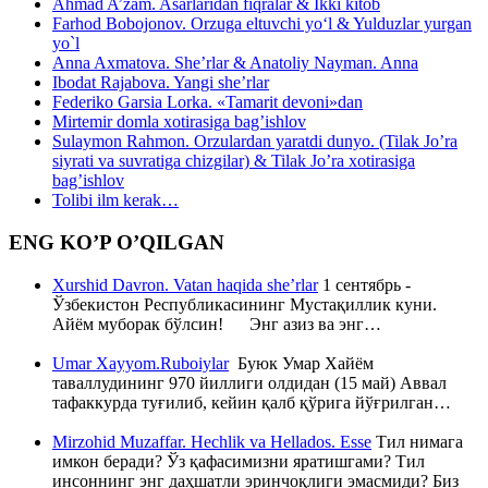
Ahmad A’zam. Asarlaridan fiqralar & Ikki kitob
Farhod Bobojonov. Orzuga eltuvchi yo‘l & Yulduzlar yurgan
yo`l
Anna Axmatova. She’rlar & Anatoliy Nayman. Anna
Ibodat Rajabova. Yangi she’rlar
Federiko Garsia Lorka. «Tamarit devoni»dan
Mirtemir domla xotirasiga bag’ishlov
Sulaymon Rahmon. Orzulardan yaratdi dunyo. (Tilak Jo’ra
siyrati va suvratiga chizgilar) & Tilak Jo’ra xotirasiga
bag’ishlov
Tolibi ilm kerak…
ENG KO’P O’QILGAN
Xurshid Davron. Vatan haqida she’rlar
1 сентябрь -
Ўзбекистон Республикасининг Мустақиллик куни.
Айём муборак бўлсин! Энг азиз ва энг…
Umar Xayyom.Ruboiylar
Буюк Умар Хайём
таваллудининг 970 йиллиги олдидан (15 май) Аввал
тафаккурда туғилиб, кейин қалб қўрига йўғрилган…
Mirzohid Muzaffar. Hechlik va Hellados. Esse
Тил нимага
имкон беради? Ўз қафасимизни яратишгами? Тил
инсоннинг энг даҳшатли эринчоқлиги эмасмиди? Биз