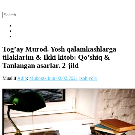
Tog’ay Murod. Yosh qalamkashlarga
tilaklarim & Ikki kitob: Qo’shiq &
Tanlangan asarlar. 2-jild
Muallif
Adib
:
Muborak kun
02.02.2021
izoh yo'q