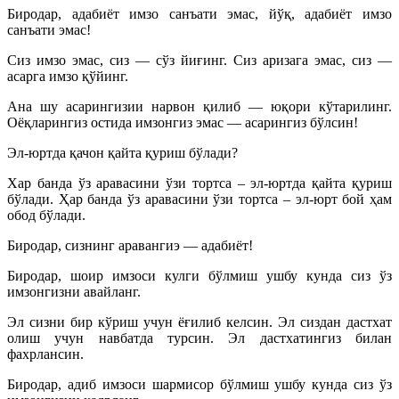
Биродар, адабиёт имзо санъати эмас, йўқ, адабиёт имзо
санъати эмас!
Сиз имзо эмас, сиз — сўз йиғинг. Сиз аризага эмас, сиз —
асарга имзо қўйинг.
Ана шу асарингизии нарвон қилиб — юқори кўтарилинг.
Оёқларингиз остида имзонгиз эмас — асарингиз бўлсин!
Эл-юртда қачон қайта қуриш бўлади?
Хар банда ўз аравасини ўзи тортса – эл-юртда қайта қуриш
бўлади. Ҳар банда ўз аравасини ўзи тортса – эл-юрт бой ҳам
обод бўлади.
Биродар, сизнинг аравангиэ — адабиёт!
Биродар, шоир имзоси кулги бўлмиш ушбу кунда сиз ўз
имзонгизни авайланг.
Эл сизни бир кўриш учун ёғилиб келсин. Эл сиздан дастхат
олиш учун навбатда турсин. Эл дастхатингиз билан
фахрлансин.
Биродар, адиб имзоси шармисор бўлмиш ушбу кунда сиз ўз