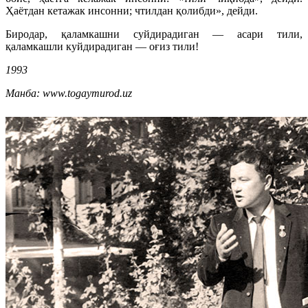
Ҳаётдан кетажак инсонни; чтилдан қолибди», дейди.
Биродар, қаламкашни суйдирадиган — асари тили,
қаламкашли куйдирадиган — оғиз тили!
1993
Манба: www.togaymurod.uz