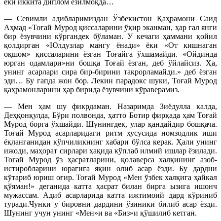
ёки иккита диплом ёзилмоқда…
— Севимли адибларимиздан Ўзбекистон Қаҳрамони Саид
Аҳмад «Тоғай Мурод қиссаларини ўқир эканман, ҳар гал янги
бир ёзувчини кўргандек бўламан. У кечаги ҳаммани қойил
қолдирган «Юлдузлар мангу ёнади» ёки «От кишнаган
оқшом» қиссаларини ёзган Тоғайга ўхшамайди. «Ойдинда
юрган одамлари»ни бошқа Тоғай ёзган, деб ўйлайсиз. Ҳа,
унинг асарлари сира бир-бирини такрорламайди.» деб ёзган
эди… Бу гапда жон бор. Лекин парадокс шуки, Тоғай Мурод
қаҳрамонларини ҳар бирида ёзувчини кўраверамиз.
— Мен ҳам шу фикрдаман. Назаримда Зиёдулла калда,
Деҳқонқулда, Бўри полвонда, ҳатто Ботир фирқада ҳам Тоғай
Мурод борга ўхшайди. Шунингдек, улар қандайдир бошқача.
Тоғай Мурод асарларидаги ритм хусусида номзодлик иши
ёқланганидан кўпчиликнинг хабари бўлса керак. Ҳали унинг
ижоди, маҳорат сирлари ҳақида кўплаб илмий ишлар ёзилади.
Тоғай Мурод ўз ҳасратларини, қолаверса халқининг азоб-
истиробларини юрагига яқин олиб асар ёзди. Бу дардни
кўтариб юриш оғир. Тоғай Мурод «Мен ўзбек халқига ҳайкал
қўяман!» деганида катта ҳасрат билан бирга ызига ишонч
мужассам. Адиб асарларида катта ижтимоий дард кўриниб
туради.Чунки у бировни дардини ўзиники билиб асар ёзди.
Шунинг учун унинг «Мен»и ва «Биз»и қўшилиб кетган.