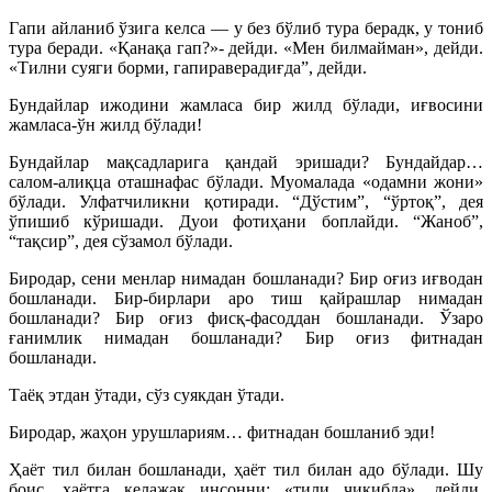
Гапи айланиб ўзига келса — у без бўлиб тура берадк, у тониб
тура беради. «Қанақа гап?»- дейди. «Мен билмайман», дейди.
«Тилни суяги борми, гапираверадиғда”, дейди.
Бундайлар ижодини жамласа бир жилд бўлади, иғвосини
жамласа-ўн жилд бўлади!
Бундайлар мақсадларига қандай эришади? Бундайдар…
салом-алиқца оташнафас бўлади. Муомалада «одамни жони»
бўлади. Улфатчиликни қотиради. “Дўстим”, “ўртоқ”, дея
ўпишиб кўришади. Дуои фотиҳани боплайди. “Жаноб”,
“тақсир”, дея сўзамол бўлади.
Биродар, сени менлар нимадан бошланади? Бир оғиз иғводан
бошланади. Бир-бирлари аро тиш қайрашлар нимадан
бошланади? Бир оғиз фисқ-фасоддан бошланади. Ўзаро
ғанимлик нимадан бошланади? Бир оғиз фитнадан
бошланади.
Таёқ этдан ўтади, сўз суякдан ўтади.
Биродар, жаҳон урушлариям… фитнадан бошланиб эди!
Ҳаёт тил билан бошланади, ҳаёт тил билан адо бўлади. Шу
боис, ҳаётга келажак инсонни: «тили чиқибда», дейди.