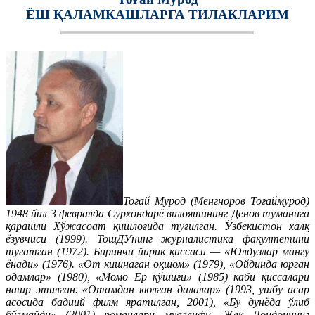
ЁШ ҚАЛАМКАШЛАРГА ТИЛАКЛАРИМ
Тоғай Мурод (Менгноров Тоғаймурод)
1948 йил 3 февралда Сурхондарё вилоятининг Денов туманига
қарашли Хўжасоат қишлоғида туғилган. Ўзбекистон халқ
ёзувчиси (1999). ТошДУнинг журналистика факултетини
тугатган (1972). Биринчи йирик қиссаси — «Юлдузлар мангу
ёнади» (1976). «От кишнаган оқшом» (1979), «Ойдинда юрган
одамлар» (1980), «Момо Ер қўшиғи» (1985) каби қиссалари
нашр этилган. «Отамдан кюлган далалар» (1993, ушбу асар
асосида бадиий филм яратилган, 2001), «Бу дунёда ўлиб
бўлмайди» (2001) романлари муаллифи. Жек Лондоннинг