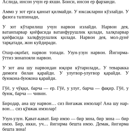
Аслида, инсон учун ер яхши. Боиси, инсон ер фарзанди.
Аммо у зот ерга қаноат қилмайди. У юксакларни кўзлайди. У
фазога талпинади,
У зот кўтарилиш учун нарвон излайди. Нарвон дея,
ватанпарвар қиёфасида ватанфурушлик қилади, халқпарвар
қиёфасида халқфурушлик қилади. Нарвон дея, мол-дунё
тарқатади, жон куйдиради.
Охир-оқибат, нарвон топади. Узун-узун нарвон. Йигирма-
ўттиз зинапояли нарвон.
У зот ана шу нарвондан юқори кўтарилади,. У теваракка
димоғи билан қарайди. У улуғвор-улуғвор қарайди. У
буюкона-буюкона қарайди.
Гўё, у чўққи, барча — ер. Гўё, у улуғ, барча — фақир. Гўё, у
буюк, барча — чивин.
Биродар, ана шу нарвон… сиз йиғажак имзолар! Ана шу нар­
вон… сиз қўяжак имзолар!
Узун-узун. Қават-кават. Бир имзо — бир зина, бир зина — бир
имзо. Бир, икки, уч… йигирма бешта имзо. Демак, йигирма
бешта зина!