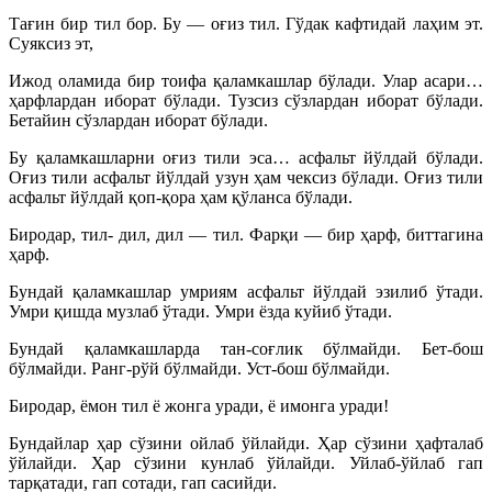
Тағин бир тил бор. Бу — оғиз тил. Гўдак кафтидай лаҳим эт.
Суяксиз эт,
Ижод оламида бир тоифа қаламкашлар бўлади. Улар асари…
ҳарфлардан иборат бўлади. Тузсиз сўзлардан иборат бўлади.
Бетайин сўзлардан иборат бўлади.
Бу қаламкашларни оғиз тили эса… асфальт йўлдай бўлади.
Оғиз тили асфальт йўлдай узун ҳам чексиз бўлади. Оғиз тили
асфальт йўлдай қоп-қора ҳам қўланса бўлади.
Биродар, тил- дил, дил — тил. Фарқи — бир ҳарф, биттагина
ҳарф.
Бундай қаламкашлар умриям асфальт йўлдай эзилиб ўтади.
Умри қишда музлаб ўтади. Умри ёзда куйиб ўтади.
Бундай қаламкашларда тан-соғлик бўлмайди. Бет-бош
бўлмайди. Ранг-рўй бўлмайди. Уст-бош бўлмайди.
Биродар, ёмон тил ё жонга уради, ё имонга уради!
Бундайлар ҳар сўзини ойлаб ўйлайди. Ҳар сўзини ҳафталаб
ўйлайди. Ҳар сўзини кунлаб ўйлайди. Уйлаб-ўйлаб гап
тарқатади, гап сотади, гап сасийди.