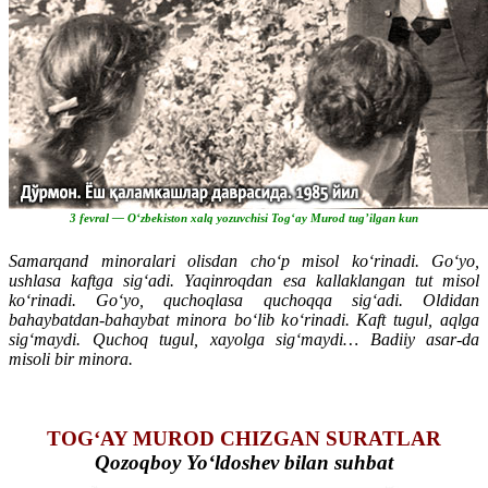
3 fevral — O‘zbekiston xalq yozuvchisi Tog‘ay Murod tug’ilgan kun
Samarqand minoralari olisdan cho‘p misol ko‘rinadi. Go‘yo,
ushlasa kaftga sig‘adi. Yaqinroqdan esa kallaklangan tut misol
ko‘rinadi. Go‘yo, quchoqlasa quchoqqa sig‘adi. Oldidan
bahaybatdan-bahaybat minora bo‘lib ko‘rinadi. Kaft tugul, aqlga
sig‘maydi. Quchoq tugul, xayolga sig‘maydi… Badiiy asar-da
misoli bir minora.
TOG‘AY MUROD CHIZGAN SURATLAR
Qozoqboy Yo‘ldoshev bilan suhbat