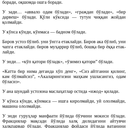
боради, оқшомда ошга боради.
У эади… «аввало одам бўлади», «граждан бўлади», «бир
дарвеш» бўлади. Қўли кўксида — тутун чиққан жойдан
қолмайди.
У кўнса кўнди, кўнмаса — бадном бўлади.
Биров устоз бўлиб. уни ўнгга етаклайди. Биров ака бўлиб, уни
чапга етаклайди. биров муҳаррир бўлиб, бошқа бир ёққа етак­
лайди.
У энди… «кўп қатори бўладк», «ўзимиз қатори” бўлади.
«Катта бир нима деганда хўп денг», «Сиз айтганни қилинг,
кам бўлмайсиз”, «Акаларингизни маҳкам ушласангиз, одам
бўласиз».
У ана шундай устозона маслаҳатлар остида «ижод» қилади.
У кўнса кўнди, кўнмаса — ишга киролмайди, уй ололмайди,
машина ололмайди.
У энди гуруҳлар манфаати йўлида бўзчини мокиси бўлади.
Фракциялар мақсади йўлида халқ дилидагини айтувчи
халқпарвар бўлади. Фракциялар фойдаси йўлида ватанини