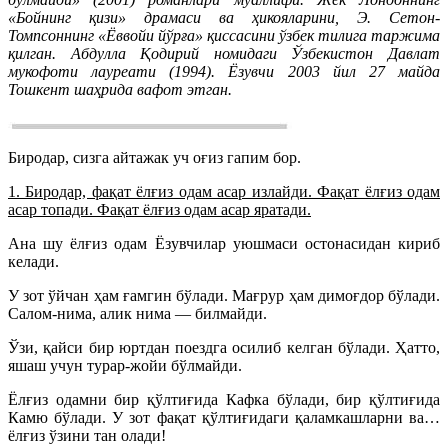
«Бойнинг қизи» драмаси ва ҳикояларини, Э. Сетон-
Томпсоннинг «Ёввойи йўрға» қиссасини ўзбек тилига таржима
қилган. Абдулла Қодирий номидаги Ўзбекистон Давлат
мукофоти лауреати (1994).
Ёзувчи 2003 йил 27 майда
Тошкент шаҳрида вафот этган.
Биродар, сизга айтажак уч оғиз гапим бор.
1. Биродар, фақат ёлғиз одам асар излайди. Фақат ёлғиз одам
асар топади. Фақат ёлғиз одам асар яратади.
Ана шу ёлғиз одам Ёзувчилар уюшмаси остонасидан кириб
келади.
У зот ўйчан ҳам ғамгин бўлади. Мағрур ҳам димоғдор бўлади.
Салом-нима, алик нима — билмайди.
Ўзи, қайси бир юртдан поездга осилиб келган бўлади. Ҳатто,
яшаш учун турар-жойи бўлмайди.
Ёлғиз одамни бир қўлтиғида Кафка бўлади, бир қўлтиғида
Камю бўлади. У зот фақат қўлтиғидаги қаламкашларни ва…
ёлғиз ўзини тан олади!