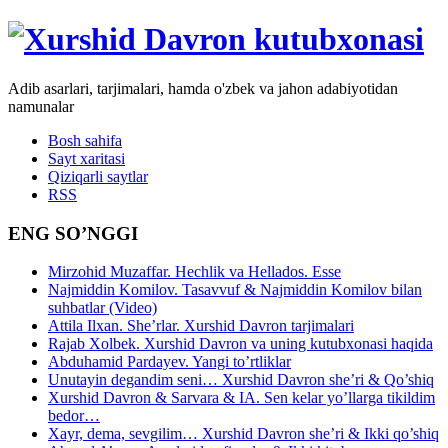
Adib asarlari, tarjimalari, hamda o'zbek va jahon adabiyotidan
namunalar
Bosh sahifa
Sayt xaritasi
Qiziqarli saytlar
RSS
ENG SO’NGGI
Mirzohid Muzaffar. Hechlik va Hellados. Esse
Najmiddin Komilov. Tasavvuf & Najmiddin Komilov bilan
suhbatlar (Video)
Attila Ilxan. She’rlar. Xurshid Davron tarjimalari
Rajab Xolbek. Xurshid Davron va uning kutubxonasi haqida
Abduhamid Pardayev. Yangi to’rtliklar
Unutayin degandim seni… Xurshid Davron she’ri & Qo’shiq
Xurshid Davron & Sarvara & IA. Sen kelar yo’llarga tikildim
bedor…
Xayr, dema, sevgilim… Xurshid Davron she’ri & Ikki qo’shiq