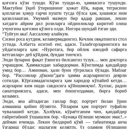
қоғозга кўзи тушди. Кўзи тушди-ю, ҳаммасига тушунди.
Мактубни ўқиб ўтиришнинг ҳожат йўқ, варақ теграсини
қоплаган ҳовур гарчи пушти тусда бўлса ҳам, ҳошияси ним
қизиллашган. Умумий мазмун бир қадар равшан, лекин
хатдаги айрим дил розиларга ойдинликлар киритиб олиш
учунгина қоғозни қўлига олди. Нигора шундай ёзган эди.
“Туйғун ака! Аассалому алайкум.
Сизни роса кутдим, келавермадингиз. Кечлик овқатингиз стол
устида. Албатта иситиб енг, адаси. Талабгорларингизга ва
уйдагиларга ҳам: «Нуротага, бир ойлик ижодий сафарга
кетганлар» деб қўйдим, бундан тинчсиз.
Энди буларни фақат ўзингиз билсангиз тузук… мен докторга
учрашдим. Ҳаммасидан хабардорман. Кўнглимда қандайдир
умид бор… Аминман, ҳали буни тўғриласа бўлади. Маблағ
бор. “Рассомлар дўкони”даги ҳамма асарларингиз деярли
сотилди. Кўргазмадагиларига ҳам харидор кўпайиб кетди…
асарларни ким ошди савдосига қўйишмоқчи!. Хуллас, радон
санаториясига, адаси, мен ёнингиздаман, бирга бориб
келамиз.
Энди, яна айтадиган гаплар бор; портрет билан ўрин
алмашиш қийин бўляпти. Ўйларим ҳам портрет туфайли
чувалашиб кетди. Ҳолбуки, кўраётганим чин, қандайдир
ғайритабиий ўхшашлик бор. «Бунақа бўлиши мумкин эмас!..»
дейман ичимда. Лекин билдириб қўяй — табиатимда анча
ўзгариш бўлди: ишлагим келяпти, ўз оламим бўлишини