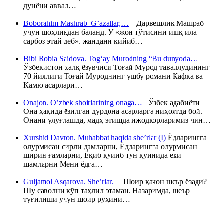
дунёни аввал…
Boborahim Mashrab. G’azallar,…
Дарвешлик Машраб
учун шоҳликдан баланд. У «жон тўтисини ишқ ила
сарбоз этай деб», жандани кийиб…
Bibi Robia Saidova. Tog‘ay Murodning “Bu dunyoda…
Ўзбекистон халқ ёзувчиси Тоғай Мурод таваллудининг
70 йиллиги Тоғай Муроднинг ушбу романи Кафка ва
Камю асарлари…
Onajon. O’zbek shoirlarining onaga…
Ўзбек адабиёти
Она ҳақида ёзилган дурдона асарларга ниҳоятда бой.
Онани улуғлашда, мадҳ этишда ижодкорларимиз чин…
Xurshid Davron. Muhabbat haqida she’rlar (I)
Ёдларингга
олурмисан сирли дамларни, Ёдларингга олурмисан
ширин ғамларни, Ёқиб қўйиб тун қўйнида ёки
шамларни Мени ёдга…
Guljamol Asqarova. She’rlar.
Шоир қачон шеър ёзади?
Шу саволни кўп таҳлил этаман. Назаримда, шеър
туғилиши учун шоир руҳини…