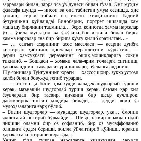
зарралари билан, зарра эса ўз дунёси билан гўзал! Энг муҳим
фалсафа шунда — инсон ва она табиатни умум сезишда, ҳис
қилиш, сирли табиат ва инсон хилқатининг бадиий
бутунликни куйлашда! Бинобарин, портрет ишлашда ҳам
мана шу бирликни таъминла… Зеро, коинотда ҳамма нарсалар
ўз – ўзича мустақил ва ўз-ўзича боғликлиги билан бирга
ҳамма нарсалар яна бир-бирига кўзгу қилиб яратилган…»
— … санъат асарининг асос масаласи — асарни дунёга
келтирган ҳаётнинг қанчалар теранлигини кўрсатиш, —
дерди ҳамсуҳбати деразанинг ошиқ-мошиқларига сокин
тикилиб. – Бошқаси – хомаки чала-ярим ғояларга сиғиниш,
ҳавасманднинг самарасиз уринишлари, рўёларга алданиш.
Шу сониялар Туйғуннинг юраги — хассос шоир, зукко устози
қалби билан бовужуд тепиб турарди.
— … инсон қалбини ҳам худди даладек шудгорлаб туриши
керак, маънавий шудгорлаб туриш керак, баъзан ҳар хил
ёзувлардан бир тасвир, кичкина бир шеър кучлироқ,
давомлироқ таъсир қолдира билади, — дерди шоир ўз
мулоҳазаларига ғарқ бўлиб.
– Бизни шудгорлар — муқаддас шудгорлар, ука… ёмонни
яхшига айлантириб бўлмайди… Шеър, тасвир юракдан оқиб
чиқиши одамни бир оз софланиб, бир оз мусаффоланиб
олишига ёрдам бериши, жилла ўйлантириб қўйиши, юракни
ҳаракатга келтириши керак-да…
Унинг кўзи тушган нарсаларга қизиқувчан, меҳрли