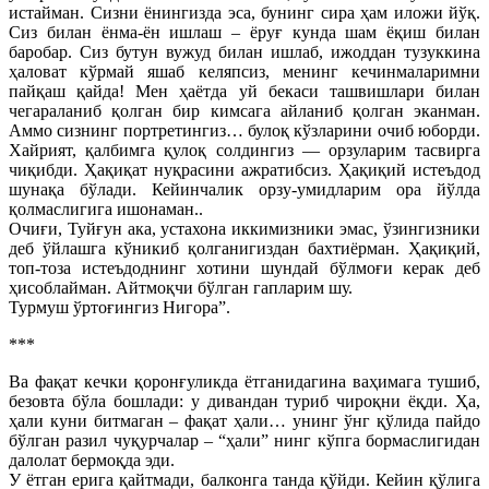
истайман. Сизни ёнингизда эса, бунинг сира ҳам иложи йўқ.
Сиз билан ёнма-ён ишлаш – ёруғ кунда шам ёқиш билан
баробар. Сиз бутун вужуд билан ишлаб, ижоддан тузуккина
ҳаловат кўрмай яшаб келяпсиз, менинг кечинмаларимни
пайқаш қайда! Мен ҳаётда уй бекаси ташвишлари билан
чегараланиб қолган бир кимсага айланиб қолган эканман.
Аммо сизнинг портретингиз… булоқ кўзларини очиб юборди.
Хайрият, қалбимга қулоқ солдингиз — орзуларим тасвирга
чиқибди. Ҳақиқат нуқрасини ажратибсиз. Ҳақиқий истеъдод
шунақа бўлади. Кейинчалик орзу-умидларим ора йўлда
қолмаслигига ишонаман..
Очиғи, Туйғун ака, устахона иккимизники эмас, ўзингизники
деб ўйлашга кўникиб қолганигиздан бахтиёрман. Ҳақиқий,
топ-тоза истеъдоднинг хотини шундай бўлмоғи керак деб
ҳисоблайман. Айтмоқчи бўлган гапларим шу.
Турмуш ўртоғингиз Нигора”.
***
Ва фақат кечки қоронғуликда ётганидагина ваҳимага тушиб,
безовта бўла бошлади: у дивандан туриб чироқни ёқди. Ҳа,
ҳали куни битмаган – фақат ҳали… унинг ўнг қўлида пайдо
бўлган разил чуқурчалар – “ҳали” нинг кўпга бормаслигидан
далолат бермоқда эди.
У ётган ерига қайтмади, балконга танда қўйди. Кейин қўлига