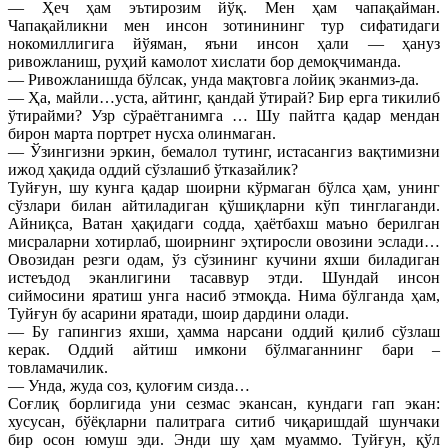
— Ҳеч ҳам эътирозим йўқ. Мен ҳам чапақайман.
Чапақайликни мен инсон зотинининг тур сифатидаги
нокомиллигига йўяман, яъни инсон ҳали — ҳануз
ривожланиш, руҳий камолот хислати бор демоқчиманда.
— Ривожланишда бўлсак, унда мақтовга лойиқ эканмиз-да.
— Ҳа, майли…уста, айтинг, қандай ўтирай? Бир ерга тикилиб
ўтирайми? Узр сўраётганимга … Шу пайтга қадар мендан
бирон марта портрет нусха олинмаган.
— Ўзингизни эркин, бемалол тутинг, истасангиз вақтимизни
ижод ҳақида оддий сўзлашиб ўтказайлик?
Туйғун, шу кунга қадар шоирни кўрмаган бўлса ҳам, унинг
сўзлари билан айтиладиган қўшиқларни кўп тинглаганди.
Айниқса, Ватан ҳақидаги содда, ҳаётбахш маъно берилган
мисраларни хотирлаб, шоирнинг эҳтиросли овозини эслади…
Овозидан резги одам, ўз сўзининг кучини яхши биладиган
истеъдод эканлигини тасаввур этди. Шундай инсон
сиймосини яратиш унга насиб этмоқда. Нима бўлганда ҳам,
Туйғун бу асарини яратади, шоир дардини олади.
— Бу гапингиз яхши, ҳамма нарсани оддий қилиб сўзлаш
керак. Оддий айтиш имкони бўлмаганнинг бари –
товламачилик.
— Унда, жуда соз, қулоғим сизда…
Соғлиқ борлигида уни сезмас экансан, кундаги гап экан:
хусусан, бўёқларни палитрага ситиб чиқаришдай шунчаки
бир осон юмуш эди. Энди шу ҳам муаммо. Туйғун, қўл