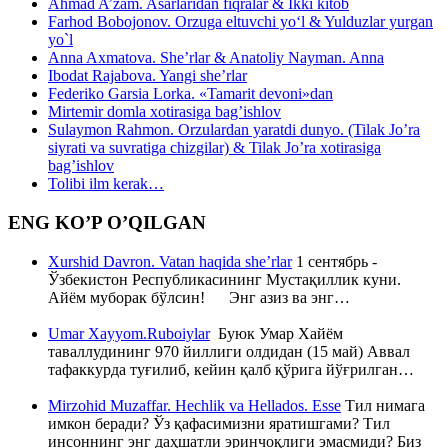
Ahmad A’zam. Asarlaridan fiqralar & Ikki kitob
Farhod Bobojonov. Orzuga eltuvchi yo‘l & Yulduzlar yurgan
yo`l
Anna Axmatova. She’rlar & Anatoliy Nayman. Anna
Ibodat Rajabova. Yangi she’rlar
Federiko Garsia Lorka. «Tamarit devoni»dan
Mirtemir domla xotirasiga bag’ishlov
Sulaymon Rahmon. Orzulardan yaratdi dunyo. (Tilak Jo’ra
siyrati va suvratiga chizgilar) & Tilak Jo’ra xotirasiga
bag’ishlov
Tolibi ilm kerak…
ENG KO’P O’QILGAN
Xurshid Davron. Vatan haqida she’rlar
1 сентябрь -
Ўзбекистон Республикасининг Мустақиллик куни.
Айём муборак бўлсин! Энг азиз ва энг…
Umar Xayyom.Ruboiylar
Буюк Умар Хайём
таваллудининг 970 йиллиги олдидан (15 май) Аввал
тафаккурда туғилиб, кейин қалб қўрига йўғрилган…
Mirzohid Muzaffar. Hechlik va Hellados. Esse
Тил нимага
имкон беради? Ўз қафасимизни яратишгами? Тил
инсоннинг энг даҳшатли эринчоқлиги эмасмиди? Биз