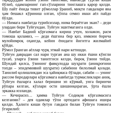
бўлиб, одамларнинг гап-сўзларини тинглашга қарор қилди.
Шу пайт ёнида тивит рўмоллар ўраниб, миқти гавдалари яна
ҳам бешакл кўриниш олган, хўппа семиз икки аёл пайдо
бўлди.
— Нимага навбатда турибсизлар, нима бераётган экан? – деди
улардан бири Туйғундан. Туйғун эшитмаганга олди.
— Навбат Бадиий кўргазмага кириш учун, холажон, расм
томоша қиламиз, — деди ёшгина бир қиз, имкони борича
мулойимроқ оҳангда, кейин ёнидаги йигитга жилмайиб
қўйди.
Рўмол ўранган аёллар чурқ этмай нари кетишди.
Туйғун даврадан сал нари турган ана шу икки ёшни кўнгли
тусаб, уларга ўзини танитгиси келди, бироқ ўзини тийди.
Шундай қилса, ўзининг фавқулодда шуҳрати (аниқроғини
топди – эпидемиявий шуҳрати) сабабини билолмай қолади.
Танилиб қолишликдан эса ҳайиқмаса бўлади, сабаби — унинг
рассом биродарлари кўргазмага навбатда турмасликлари аниқ.
Туйғун ёшларга халал беришни эп кўрмай, унга биринчи
рўпара келган, кўзлари ости шишинқираган, ўрта ёшли
эркакка юзланди.
— Кечирасиз… ҳамма Туйғун Содиқов кўргазмасига
келганми? – дея одамлар тўпи ортидаги афишага ишора
қилди. Ҳалиги киши бутун гавдаси билан Туйғун томонга
ўгирилиб: