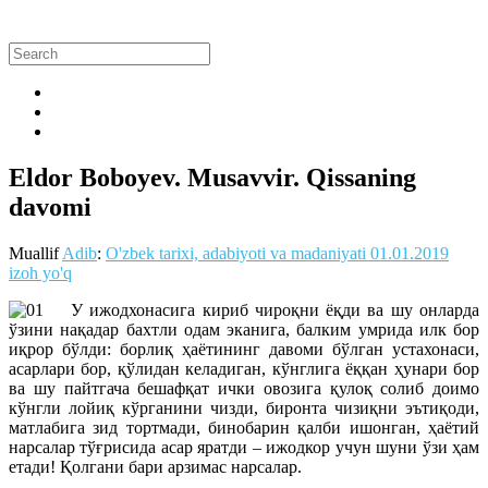
Eldor Boboyev. Musavvir. Qissaning
davomi
Muallif
Adib
:
O'zbek tarixi, adabiyoti va madaniyati
01.01.2019
izoh yo'q
У ижодхонасига кириб чироқни ёқди ва шу онларда
ўзини нақадар бахтли одам эканига, балким умрида илк бор
иқрор бўлди: борлиқ ҳаётининг давоми бўлган устахонаси,
асарлари бор, қўлидан келадиган, кўнглига ёққан ҳунари бор
ва шу пайтгача бешафқат ички овозига қулоқ солиб доимо
кўнгли лойиқ кўрганини чизди, биронта чизиқни эътиқоди,
матлабига зид тортмади, бинобарин қалби ишонган, ҳаётий
нарсалар тўғрисида асар яратди – ижодкор учун шуни ўзи ҳам
етади! Қолгани бари арзимас нарсалар.