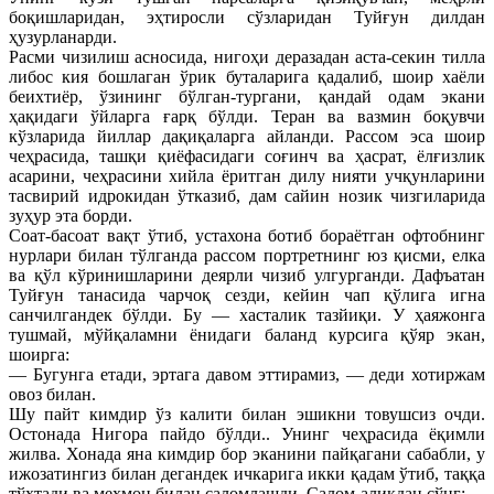
боқишларидан, эҳтиросли сўзларидан Туйғун дилдан
ҳузурланарди.
Расми чизилиш асносида, нигоҳи деразадан аста-секин тилла
либос кия бошлаган ўрик буталарига қадалиб, шоир хаёли
беихтиёр, ўзининг бўлган-тургани, қандай одам экани
ҳақидаги ўйларга ғарқ бўлди. Теран ва вазмин боқувчи
кўзларида йиллар дақиқаларга айланди. Рассом эса шоир
чеҳрасида, ташқи қиёфасидаги соғинч ва ҳасрат, ёлғизлик
асарини, чеҳрасини хийла ёритган дилу нияти учқунларини
тасвирий идрокидан ўтказиб, дам сайин нозик чизгиларида
зуҳур эта борди.
Соат-басоат вақт ўтиб, устахона ботиб бораётган офтобнинг
нурлари билан тўлганда рассом портретнинг юз қисми, елка
ва қўл кўринишларини деярли чизиб улгурганди. Дафъатан
Туйғун танасида чарчоқ сезди, кейин чап қўлига игна
санчилгандек бўлди. Бу — хасталик тазйиқи. У ҳаяжонга
тушмай, мўйқаламни ёнидаги баланд курсига қўяр экан,
шоирга:
— Бугунга етади, эртага давом эттирамиз, — деди хотиржам
овоз билан.
Шу пайт кимдир ўз калити билан эшикни товушсиз очди.
Остонада Нигора пайдо бўлди.. Унинг чеҳрасида ёқимли
жилва. Хонада яна кимдир бор эканини пайқагани сабабли, у
ижозатингиз билан дегандек ичкарига икки қадам ўтиб, таққа
тўхтади ва меҳмон билан саломлашди. Салом-аликдан сўнг: