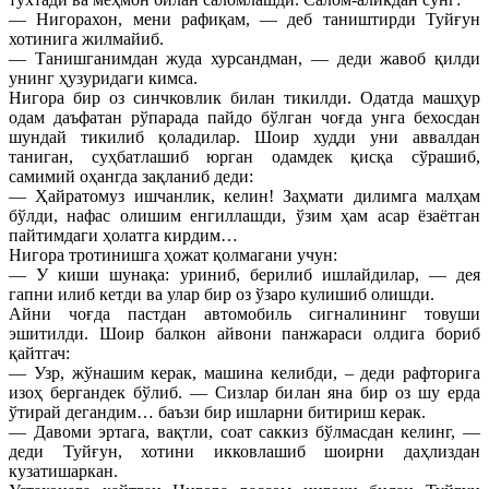
— Нигорахон, мени рафиқам, — деб таништирди Туйғун
хотинига жилмайиб.
— Танишганимдан жуда хурсандман, — деди жавоб қилди
унинг ҳузуридаги кимса.
Нигора бир оз синчковлик билан тикилди. Одатда машҳур
одам даъфатан рўпарада пайдо бўлган чоғда унга бехосдан
шундай тикилиб қоладилар. Шоир худди уни аввалдан
таниган, суҳбатлашиб юрган одамдек қисқа сўрашиб,
самимий оҳангда зақланиб деди:
— Ҳайратомуз ишчанлик, келин! Заҳмати дилимга малҳам
бўлди, нафас олишим енгиллашди, ўзим ҳам асар ёзаётган
пайтимдаги ҳолатга кирдим…
Нигора тротинишга ҳожат қолмагани учун:
— У киши шунақа: уриниб, берилиб ишлайдилар, — дея
гапни илиб кетди ва улар бир оз ўзаро кулишиб олишди.
Айни чоғда пастдан автомобиль сигналининг товуши
эшитилди. Шоир балкон айвони панжараси олдига бориб
қайтгач:
— Узр, жўнашим керак, машина келибди, – деди рафторига
изоҳ бергандек бўлиб. — Сизлар билан яна бир оз шу ерда
ўтирай дегандим… баъзи бир ишларни битириш керак.
— Давоми эртага, вақтли, соат саккиз бўлмасдан келинг, —
деди Туйғун, хотини икковлашиб шоирни даҳлиздан
кузатишаркан.