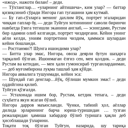
«ижод», нажоти билан! – деди.
— Тўхтанглар… «уларнинг айтишича», ким улар? — баттар
қизиқсиниб сўради Нигора гап тугашини ҳам кутмай.
— Бу гап-сўзларга менинг дахлим йўқ, портрет эгаларидан
чиққан гаплар бу, — деди Туйғун хотинининг саволи биринчи
навбатда ўзига тегишли эканини англаб, — эсингдами, Рустам
бир одамни олиб келганди, портрет чиздиргани. Кейин унинг
аёли келди, униям портретини чиздим, ҳаммаси шулардан
кейин бошланди.
— Росттанми?! Шунга ишондими улар?
— Битта улар эмас, Нигора, овоза деярли бутун шаҳарга
тарқалиб бўлган. Ишонмаган ёлғиз сен, мен қолдик. – деди
Рустам ва кетидан, — мен ҳали гумонсираб турганларданман,
— деб муғомбирона луқма ташлаб ҳам қўйди.
Нигора аввалига тушунмади, кейин эса:
— Шундай гап денглар…йўқ, бўлиши мумкин эмас! – деди
оддийгина қилиб.
Туйғун қўзғалди.
— Устахонада ишим бор, Рустам, кетдик тепага, – деди
суҳбатга якун ясаган бўлиб.
Нигора дарров маъюсланди. Чунки, табиий ҳол, аёллар
дилида эрларининг барча юриш-туришидан … тузган
режаларидан ҳамиша хабардор бўлиб туришга ҳақли деб
ҳисоблашади ўзларини.
Тоқати тоқ бўлган Туйғун, назарида, шу тариқа