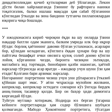
диққатвозликдан қочиб қутиларман деб ўйлаганди. Лекин
дўсти билан хайрлашганда ўзининг бу рафторига наинки
тоқатсизлик, балки ишлаш мақсади ҳам сабаб бўлганини
кўнглидан ўтказди ва зина бандини тутганча пиллапоялардан
юқорига чиқа бошлади.
***
У ижодхонасига кириб чироқни ёқди ва шу онларда ўзини
нақадар бахтли одам эканига, балким умрида илк бор иқрор
бўлди: борлиқ ҳаётининг давоми бўлган устахонаси, асарлари
бор, қўлидан келадиган, кўнглига ёққан ҳунари бор ва шу
пайтгача бешафқат ички овозига қулоқ солиб доимо кўнгли
лойиқ кўрганини чизди, биронта чизиқни эътиқоди,
матлабига зид тортмади, бинобарин қалби ишонган, ҳаётий
нарсалар тўғрисида асар яратди – ижодкор учун шуни ўзи ҳам
етади! Қолгани бари арзимас нарсалар.
Нигоранинг портретини чизиш учун уни рўпарасига ўтказиб
қўйиши шарт эмас. У аёли чеҳрасида мулойим жилвани,
киприклар, киприклар остидаги сояларни кўз ўнгида бирдек
аниқ-тиниқ тасаввур қилди. Бир он баҳор ҳиди димоғига
киргандай бўлди.
Туйғун мутлақо хотиржам, Нодирда юз берган ўзгариш
кейинги портретларида ҳам содир бўлишига шубҳаси
қолмаганди. Мабодо Ҳикоятнинг портретига, тўсатдан