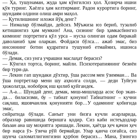
— Ҳа, тушунаман, жуда ҳам кўнгилсиз ҳол. Ҳозирча ишни
қўя туринг. Хаёлга ҳам келтирманг. Радон курортига боринг,
шундаям олдини олиш амри маҳол.
— Қутилишнинг иложи йўқ денг?
— Нималар бўлмайди, дейсиз. Мўъжиза юз бериб, тузалиб
кетишингиз ҳам мумкин! Ана, сизнинг бир ҳамкасбингиз
кимнинг портретига қўл урса – нусха олинган одам биракай
даволаниб ҳам оларкан. Фойдаси бўлса… ажаб эмас, биз
инсоннинг ботин қудратига тушуниб етмаймиз, ишонса
бўлади.
— Демак, сиз унга учрашни маслаҳат берасиз?
— Кўнгил тортса, боринг, майли. Психотерапиянинг безиён
бир тури-да.
— Лекин гап шундаки дўхтир, ўша рассом мен ўзимман… Ва
ўша портретлар мени шу аҳволга солди, — деди Туйғун
ҳижолатда, нобоброқ иш қилиб қуйгандек.
— А-а… Шундай денг, демак, миш-мишларда асос бор экан-
да… биласизми, бу – табиат қонуни! Табиатнинг – кучни
сақлаш, яшовчанлик қонунияти бор…У одамнинг қобиғида
эмас,
сийратида бўлади. Санъат уни бизга кучли асарларида,
образлар равишида беришга қодир. Сиз каби истеъдодлар
баъзан ана шу моҳиятга эришади. Лекин, ҳаётда ҳеч қачон ҳеч
бир нарса ўз- ўзича рўй бермайди. Улар қанча соғайса, сиз
шунча саломатлигингизни қурбон берасиз… Мана, ўзингиз