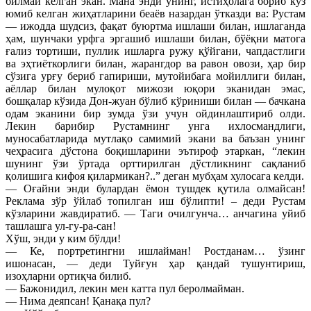
билмай келган экан. Мана энди унинг, истиҳолага бориб кўз
юмиб келган жиҳатларини беаёв назардан ўтказди ва: Рустам
— ижодда шудсиз, фақат буюртма ишлаши билан, ишлаганда
ҳам, шунчаки урфга эргашиб ишлаши билан, бўёқни матога
ғализ тортиши, пуллик ишларга ружу қўйгани, чапдастлиги
ва эҳтиёткорлиги билан, жарангдор ва равон овози, ҳар бир
сўзига урғу бериб гапириши, мутойибага мойиллиги билан,
аёллар билан мулоқот мижози юқори эканидан эмас,
бошқалар кўзида Дон-жуан бўлиб кўриниши билан — бачкана
одам эканини бир зумда ўзи учун ойдинлаштириб олди.
Лекин барибир Рустамнинг унга ихлосмандлиги,
муносабатларида мутлақо самимий экани ва баъзан унинг
чеҳрасига дўстона боқишларини эътироф этаркан, “лекин
шунинг ўзи ўртада орттирилган дўстликнинг сақланиб
қолишига кифоя қилармикан?..” деган мубҳам хулосага келди.
— Оғайни энди булардан ёмон тушдек қутила олмайсан!
Реклама зўр ўйлаб топилган иш бўлипти! – деди Рустам
кўзларини жавдиратиб. — Таги очилгунча… анчагина уйиб
ташлашга ул-гу-ра-сан!
Хўш, энди у ким бўлди!
— Ке, портретингни ишлайман! Ростданам… ўзинг
ишонасан, — деди Туйғун ҳар қандай тушунтириш,
изоҳларни ортиқча билиб.
— Бажонидил, лекин мен катта пул беролмайман.
— Нима деяпсан! Қанақа пул?