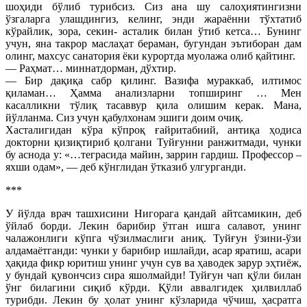
шоҳиди бўлиб турибсиз. Сиз ана шу салоҳиятингизни
ўзгаларга улашдингиз, келинг, энди жараённи тўхтатиб
кўрайлик, зора, секин- асталик билан ўтиб кетса… Бунинг
учун, яна такрор маслаҳат бераман, бугундан эътиборан дам
олинг, махсус санатория ёки курортда муолажа олиб қайтинг.
— Раҳмат… миннатдорман, дўхтир.
— Бир дақиқа сабр қилинг. Вазифа мураккаб, илтимос
қиламан… Ҳамма анализларни топширинг … Мен
касалликни тўлиқ тасаввур қила олишим керак. Мана,
йўлланма. Сиз учун қабулхонам эшиги доим очиқ.
Хасталигидан кўра кўпроқ ғайритабиий, антиқа ҳодиса
докторни қизиқтириб қолгани Туйғунни ранжитмади, чунки
бу аснода у: «…теграсида майин, заррин гардиш. Профессор –
яхши одам», — деб кўнглидан ўтказиб улгурганди.
***
У йўлда врач ташхисини Нигорага қандай айтсамикин, деб
ўйлаб борди. Лекин барибир ўтган ишга салавот, унинг
чалажонлиги кўпга чўзилмаслиги аниқ. Туйғун ўзини-ўзи
алдамаётганди: чунки у барибир ишлайди, асар яратиш, асари
ҳақида фикр юритиш унинг учун сув ва ҳаводек зарур эҳтиёж,
у бундай қувончсиз сира яшолмайди! Туйғун чап қўли билан
ўнг билагини сиқиб кўрди. Қўли аввалгидек ҳилвиллаб
турибди. Лекин бу ҳолат унинг кўзларида чўчиш, ҳасратга