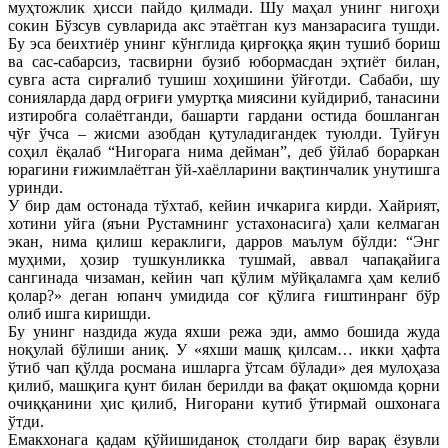
муҳтожлик ҳисси пайдо қилмади. Шу маҳал унинг нигоҳи
сокин Бўзсув сувларида акс этаётган куз манзарасига тушди.
Бу эса беихтиёр унинг кўнглида қирғоққа яқин тушиб бориш
ва сас-сабарсиз, тасвирни бузиб юбормасдан эҳтиёт билан,
сувга аста сирғалиб тушиш хоҳишини ўйғотди. Сабаби, шу
сонияларда дард оғриғи умуртқа миясини куйдириб, танасини
изтиробга солаётганди, башарти гардани остида бошланган
чўғ ўчса – жисми азобдан қутуладигандек туюлди. Туйғун
соҳил ёқалаб “Нигорага нима дейман”, деб ўйлаб бораркан
юрагини ғижимлаётган ўй-хаёлларини вақтинчалик унутишга
уринди.
У бир дам остонада тўхтаб, кейин ичкарига кирди. Хайрият,
хотини уйга (яъни Рустамнинг устахонасига) ҳали келмаган
экан, нима қилиш кераклиги, дарров маълум бўлди: “Энг
муҳими, ҳозир тушкунликка тушмай, аввал чапақайига
сангинада чизаман, кейин чап қўлим мўйқаламга ҳам келиб
қолар?» деган юпанч умидида соғ қўлига ғиштинранг бўр
олиб ишга киришди.
Бу унинг наздида жуда яхши режа эди, аммо бошида жуда
ноқулай бўлиши аниқ. У «яхши машқ қилсам… икки ҳафта
ўтиб чап қўлда росмана ишларга ўтсам бўлади» дея мулоҳаза
қилиб, машқига қунт билан берилди ва фақат оқшомда қорни
очиққанини ҳис қилиб, Нигорани кутиб ўтирмай ошхонага
ўтди.
Емакхонага қадам қўйишиданоқ столдаги бир варақ ёзувли