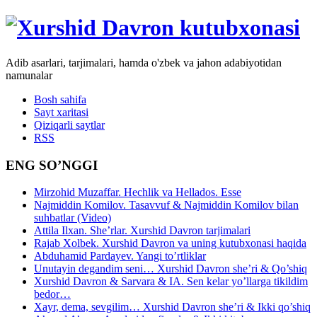
Adib asarlari, tarjimalari, hamda o'zbek va jahon adabiyotidan
namunalar
Bosh sahifa
Sayt xaritasi
Qiziqarli saytlar
RSS
ENG SO’NGGI
Mirzohid Muzaffar. Hechlik va Hellados. Esse
Najmiddin Komilov. Tasavvuf & Najmiddin Komilov bilan
suhbatlar (Video)
Attila Ilxan. She’rlar. Xurshid Davron tarjimalari
Rajab Xolbek. Xurshid Davron va uning kutubxonasi haqida
Abduhamid Pardayev. Yangi to’rtliklar
Unutayin degandim seni… Xurshid Davron she’ri & Qo’shiq
Xurshid Davron & Sarvara & IA. Sen kelar yo’llarga tikildim
bedor…
Xayr, dema, sevgilim… Xurshid Davron she’ri & Ikki qo’shiq