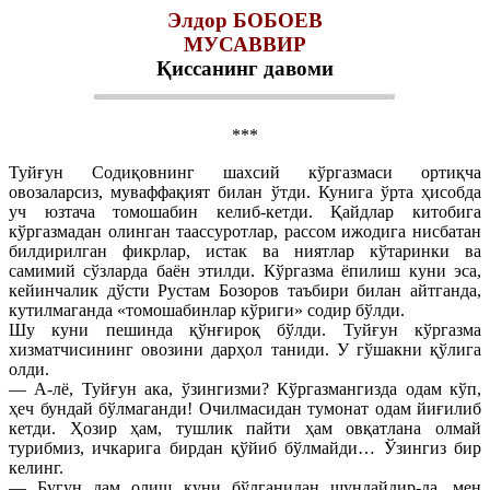
Элдор БОБОЕВ
МУСАВВИР
Қиссанинг давоми
***
Туйғун Содиқовнинг шахсий кўргазмаси ортиқча
овозаларсиз, муваффақият билан ўтди. Кунига ўрта ҳисобда
уч юзтача томошабин келиб-кетди. Қайдлар китобига
кўргазмадан олинган таассуротлар, рассом ижодига нисбатан
билдирилган фикрлар, истак ва ниятлар кўтаринки ва
самимий сўзларда баён этилди. Кўргазма ёпилиш куни эса,
кейинчалик дўсти Рустам Бозоров таъбири билан айтганда,
кутилмаганда «томошабинлар кўриги» содир бўлди.
Шу куни пешинда қўнғироқ бўлди. Туйғун кўргазма
хизматчисининг овозини дарҳол таниди. У гўшакни қўлига
олди.
— А-лё, Туйғун ака, ўзингизми? Кўргазмангизда одам кўп,
ҳеч бундай бўлмаганди! Очилмасидан тумонат одам йиғилиб
кетди. Ҳозир ҳам, тушлик пайти ҳам овқатлана олмай
турибмиз, ичкарига бирдан қўйиб бўлмайди… Ўзингиз бир
келинг.
— Бугун дам олиш куни бўлганидан шундайдир-да, мен