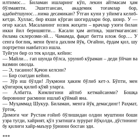
илтимос… Биламан ишларинг кўп, лекин айтмасам ҳам
бўлмаяпти. Эшитгансан, академик тоғамлар бор,
адабиётшунос…нима десамикан? Ўтган куни у уйимга келиб-
кетди. Хуллас, бир яхши кўрган шогирдлари бор, шоир. У —
оғир касал. Масаланинг нозик жиҳати – врачлар узоғи билан
икки йил беришяпти… Касали ҳам антиқа, эшитмагансан:
ёнлама склерозми-эй… Чамамда, фақат битта илож бор…. У
сенга боғлиқ, мени бунга дахлим йўқ. Оғайни, ёрдам қил, шу
портретни навбатсиз ишла.
Туйғун бир оз тек қолди, кейин:
— Майли… гап шунда бўлса, уруниб кўраман – деди ўйчан ва
вазмин овозда.
— Э, тасанно! Қачон келсин?
— Бир соатдан кейин.
— Зўр иш бўлди! Луқмони ҳаким бўлиб кет-э. Бўпти, мен
қўнғироқ қилиб қўяй уларга.
— Албатта. Кимлигини айтиб кетмайсанми? Бошқа
бировнинг расмини ишлаб қўймай яна.
— Муҳаммад Шукур. Биламан, менга йўқ демасдинг! Раҳмат,
ўртоқ.
Димоғи чоғ Рустам ғойиб бўлишидан олдин муштини боши
узра тугди, хайрият, қўл узатишга зурурат йўқолди, дўстининг
бу қилиғи хайр-маъзур ўрнини босган эди.
***