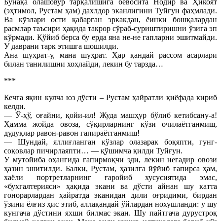
Бунақа олашовур тарқалишига бевосита Нодир ва Ҳикоят
(эҳтимол, Рустам ҳам) дахлдор эканлигини Туйғун фаҳмлади.
Ва кўзлари ости қабарган эркакдан, ёинки бошқалардан
расмлар таъсири ҳақида такрор сўраб-суриштиришни ўзига эп
кўрмади. Қўйиб берса бу ерда яна не-не гапларни эшитмайди.
У даврани тарк этишга шошилди.
Ана шуҳрат-у, мана шуҳрат. Ҳар қандай рассом асарлари
билан танилишни хоҳлайди, лекин бу тарзда…
***
Кечга яқин кулча юз дўсти – Рустам ҳайратли қиёфада кириб
келди.
— Ў-ҳў, оғайни, қойи-ил! Жуда машҳур бўлиб кетибсану-а!
Ҳамма жойда овоза, сўқирларнинг кўзи очилаётганмиш,
дудуқлар равон-равон гапираётганмиш!
— Шундай, яллиғланган кўзлар олазарак боқяпти, гунг-
соқовлар пичирлаяпти… — қўшимча қилди Туйғун.
У мутойиба оҳангида гапирмоқчи эди, лекин негадир овози
ҳазин эшитилди. Балки, Рустам, ҳазилга йўйиб гапирса ҳам,
хаёли портретларнинг ғаройиб хусусиятида эмас,
«бухгалтерияси» ҳақида экани ва дўсти айнан шу катта
гонорарлардан ҳайратда эканидан дили оғридими, бирдан
ўзини ёлғиз ҳис этиб, аллақандай ўйлардан нохушланди: у шу
кунгача дўстини яхши билмас экан. Шу пайтгача дурустроқ