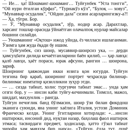
— Ие… ҳа! Шошманг-шошманг… Туйғунбек “Уста тонгги”,
“Ой нури ёғилган кўрфаз”, “Турнакўз кўл”, “Булоқ — ховуз”,
“Мунаввар осудалик”, “Ойдин дала” сизни асарларингизку-а?!
— Ҳа, тўғри. Бор.
— Ў, “Мунаввар осудалик”, зўр, нодир асар. Дарахтлар,
харсанг тошлар орасида ўйнаётган олачалпоқ нурлар майсалар
бошини силайди.
— Уюшманинг «Оқтош» ижод уйида, ёз чилласи ишлаганман.
Ўзимга ҳам жуда ёқади бу ишим.
— Туйғунбек, сиз шоир, мусаввир-шоирсиз ука, — дерди
ҳамсуҳбати дилида кечаётганларини баён қилиб, — ҳар лавҳа:
қалб лавҳи, ҳаёт пораси, юрак афсуни, рангин … шоирона,
зариф.
Шоирнинг ҳаяжондан икки юзига қон югурди. Туйғун
тезгина бир қараб, шоирнинг портрет чеҳрасида билинар-
билинмас нимтатир қизилликни зуҳур этди.
— … сизда табиат, холис тургувчи табиат эмас… унда ҳам
сезги бор, у — инсон каби туйғу-кечинмали. Тимсол, мажоз,
шиддат, маҳзунлик – рангда.
Туйғун нечоғлик банд бўлмасин, шоир ўзи билан фикрдош
эканига суюнди, яна унинг хаёлига Италия, устози Доминик
Франческо келди. Унинг ўгитларини хотирлади: «…инсон
иштироки, инсоний дид, нуқтаи назар, баҳолаш фаол иштирок
этмаса; тасвирдаги предмет, ҳодисалар, ҳатто гўзал табиат
чиройи ҳам мавҳум бир нарса», «Туйғун, ёдда тут, дунё