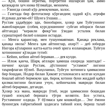
— Қўй, бошни оғритма, портретни ишларсан ҳам, аммо
қизиқарли ҳеч нима бўлмайди, менимча.
— Ўзингда синаб кўр демоқчиман, холос.
— Газетада бир фототасвир кўргандим; оддий қўл, атрофи
ёғдуваш доғми-ей? Шунга ўхшаш…
Рустам уддабурро эди, бинобарин, ҳозир ҳам Туйғуннинг
жавобларидан (собиқ курсдошининг суйган ибораси билан
айтганда) “керакли фикр”ни ўзидан усталик билан
суриштириб билиб олишни истарди.
— Менга қаранглар, мен тушунмаяпман. Қанақа реклама,
қанақа овоза? Менга ҳам айтинглар, ахир?! – деб юборди
Нигора кўзларини катта-катта очиб эрига юзланаркан. Туйғун
хотинининг қўлидан тутиб:
— Кейин, кейин айтиб бераман…- дея кулди.
— Илож қанча, Шарқ аёллари ҳамиша охирида эшитади! –
пичинг қилди Рустам, дўстининг “устамон” лигини
таърифлаган бўлиб. Ваҳоланки, Туйғун хотинига ҳаммасини
бир бошдан, Нодир билан Ҳикоят устахонасига келган кундан
бошлаб айтиб бермоқчи эди, бироқ хотини буни жиддий қабул
қилмаслигини билгани учун, кейинчалик мавриди билан
айтиб берарман, деганди.
Ҳозир эса мана, мавриди ўтиб, энди ҳаммасини бошидан
тушиб изоҳлаб беришга тўғри келяпти. Боз устига,
Рустамнинг олдида. У бўлмаса ҳам кошкийди… Энг ёмони
бунингдек ғайритабиий ҳодисага табиий изоҳ бериш талаб