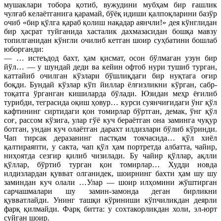
мушаклари тобора қотиб, вужудини мубҳам бир ғашлик
чулғаб келаётганига қарамай, бўёқ идиши қалпоқларини базўр
очиб «бир қўлга қараб қолиш нақадар аянчли!» дея кўнглидан
бир ҳасрат туйганида хасталик дахмазасидан бошқа мавзу
топилганидан кўнгли очилиб кетган шоир суҳбатини бошлаб
юборганди:
— … истеъдод бахт, ҳам қисмат, осон бўлмаган узун бир
йўл… — у шундай деди ва кейин офтоб нури тушиб турган,
каттайиб очилган кўзлари бўшлиқдаги бир нуқтага оғир
боқди. Бундай кўзлар кўп йиллар ёлғизликни кўрган, сабр-
тоқатга ўрганган кишиларда бўлади. Юзидан меҳр ёғилиб
турибди, теграсида оқиш ҳовур… курси суянчиғидаги ўнг қўл
кафтининг сиртидаги қон томирлар бўртган, демак, ўнг қўл
соғ, рассом кўзига, улар гўё куч бераётган она заминга чуқур
ботган, ундан куч олаётган дарахт илдизлари бўлиб кўринди.
Чап тирсак деразанинг пастқам токчасида… қўл хиёл
қалтираяпти, у сакта, чап қўл ҳам портретда албатта, чайир,
ниҳоятда сезгир қилиб чизилади. Бу чайир қўллар, ақлли
қўллар, бўртиб турган қон томирлар… Худди новда
илдизлардан қувват олганидек, шоирнинг бахти ҳам шу шу
заминдан куч олали …Улар — шоир илҳомини жўштирган
сарчашмалари шу замин-замонда деган бирликни
қувватлайди. Унинг ташқи кўриниши кўпчиликдан деярли
фарқ қилмайди. Фарқ битта: у сохтакорликдан холи, эл-юрт
суйган шоир.