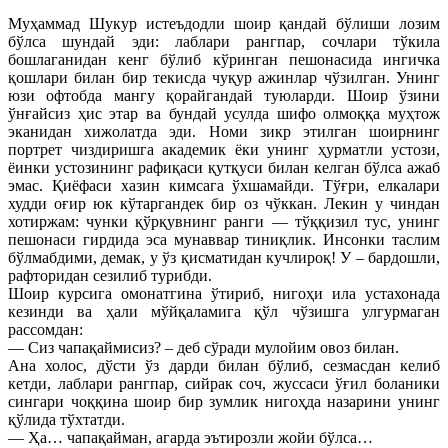
Муҳаммад Шукур истеъдодли шоир қандай бўлиши лозим
бўлса шундай эди: лаблари рангпар, сочлари тўкила
бошлаганидан кенг бўлиб кўринган пешонасида ингичка
қошлари билан бир текисда чуқур ажинлар чўзилган. Унинг
юзи офтобда мангу қорайгандай туюларди. Шоир ўзини
ўнғайсиз ҳис этар ва бундай усулда шифо олмоққа муҳтож
эканидан хижолатда эди. Номи зикр этилган шоирнинг
портрет чиздиришга академик ёки унинг ҳурматли устози,
ёинки устозининг рафиқаси қутқуси билан келган бўлса ажаб
эмас. Қиёфаси хазин кимсага ўхшамайди. Тўғри, елкалари
худди оғир юк кўтаргандек бир оз чўккан. Лекин у чиндан
хотиржам: чунки қўрқувнинг ранги — тўққизил тус, унинг
пешонаси гирдида эса мунаввар тиниқлик. Инсонки таслим
бўлмабдими, демак, у ўз қисматидан кучлироқ! У – бардошли,
рафторидан сезилиб турибди.
Шоир курсига омонатгина ўтириб, нигоҳи ила устахонада
кезинди ва ҳали мўйқаламига қўл чўзишга улгурмаган
рассомдан:
— Сиз чапақаймисиз? – деб сўради мулойим овоз билан.
Ана холос, дўсти ўз дарди билан бўлиб, сезмасдан келиб
кетди, лаблари рангпар, сийрак соч, жуссаси ўғил боланики
сингари чоққина шоир бир зумлик нигоҳда назарини унинг
қўлида тўхтатди.
— Ҳа… чапақайман, агарда эътирозли жойи бўлса…