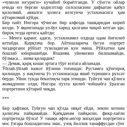
«чумоли югуриги» кучайиб бораётганди. У сўнгги ойлар
ичида юз берган ҳодисотлар силсиласини дафъатан қабул
қилолмай, аввалги ҳолига келгунча устахонасига ҳам
кўтарилмай қўйди.
Бир пайт Нигора чўчиган бир алфозда ташқаридан кириб
келди. У яқингинада ул-бул харид қилгани чиқиб кетган эди,
бироқ тезда ортига қайтди:
— Менга қаранг, адаси, устахонамиз олдида одам йиғилиб
кетибди. Қирқтача бор. Айтишларича бугун портрет
чиздиргани рўйхат тузиладиган кун эмиш. Рўйхатни ҳам
бошлаб юборишибди. Яхшиям, уйимизни билишмайди,
бўлмаса… нима қилардик!
— Демак, қирқ киши эртага тўрт юзтага айланади.
Ўйлай-ўйлай нажот йўлини топишди: Рустамга қўнғироқ
қилишди. у вақтинча ўз устахонасида яшаб туришига рухсат
берди. Уйни тунда бекитиқча тарк этишди. Туйғун чап қўлига
жомадонни олди, Нигора пухта қилиб чойшабга ўралган
портретини кўтариб чиқди.
***
Бир ҳафтаки, Туйғун чап қўлда овқат ейди, лекин хотини
ҳалигача пайқамайди. Қаёқданам пайқасин, фикр-хаёли
портретида бўлса! У ташқи афти-ангор жиҳатдан портретига
мос ўзгара бошладигина эмас, узоқ йиллик танаффусдан сўнг