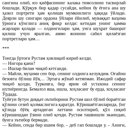
сангина олиб, юз қиёфасининг калака тимсолини тасвирлай
бошлади. Қўрқув бир қадар сусайди, кейин бу ёғига ана шу
ҳазил портрети ҳам қолиши мумкинлиги ҳақида ўйлади.
Деярли шу сингари ордона ўйлари ёйилиб, муваққат ваҳима
ўрнига кўнглига аниқ фикр келди: кетидан унинг ҳамма
асарлари қолади — олдингилари ҳам, унга шуҳрат башорат
қилиш учун яралган, аммо жонини сабил қилаёзган
портретлари ҳам…
***
Тонгда ўртоғи Рустам ҳовлиқиб кириб келди.
— Нигора қани?
— Ишлар билан чиқиб кетганди.
— Майли, муҳими сен бор, сенинг олдинга келувдим. Оғайни
безовта бўлиш йўқ… Эртага жўнаб кетяпман. Ижодий сафар
чиқиб қолди, Туркияга, бир ярим ой устахона сенинг
ихтиёрингда. Бемалол яша, ишла, хоҳласанг бу ерда, хоҳласанг
Ўрдада.
Туйғун бутун диққат-эътиборини Рустам шол бўлиб бораётган
қўлини сезиб қолмаслигига қаратди. Кўришаётганларида, ўнг
қўлида бўёқ артадиган латтани осилтириб, қўл сиқиб
кўришишдан ўзини олиб қочди. Рустам ташвишли эканидан,
бунга эътибор бермади.
— Кейин, сенда бир ишим бор, – деб гап бошлади у. – Аниғи,