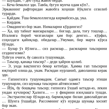
— Шундай, – деб тунд жавоб берди.
— Кеча бемалол эди. Тавба, бугун мунча одам кўп?..
Эркакнинг рафторидан жавобга хоҳиши йўқлиги сезилиб
турарди.
— Қайдам. Ўша бемалоллигида кирмабсиз-да, ука.
— Кирдим.
— Омадингиз бор экан. Нималарни кўрдингиз?
— Ҳа, шу табиат манзаралари… боғлар, дала, тоғу тошлар…
Италияга бориб чизганлари ҳам бор: денгиз… кўрфаз,
соҳилдаги қайиқлар, обидалар…Умуман, бир марта кўрса
бўлади.
— Булар ўз йўлига… сиз расмлар… расмларни таъсирини
сездингизми?
Туйғун очиғи, бу саволга тушунмади.
— Таъсир, қанақа таъсир? – деди ҳайрон қолиб.
— Э, унда вақтингиз бекор кетибди. Ҳамма гап таъсирни
юқтириб олиш-да, укам. Расмдан нурланиб, даволаниш керак
эди.
— Гапингизга тушунмадим. Санъат одамга таъсир этиши
тушунарли, сиз шунақа таъсирни айтяпсизми?
— Йўқ, бу бошқача таъсир; гипнозга ўхшаб кетади-ю, лекин
ундан кучлироқ! Ҳалиги… — у фикрини изоҳлашга тушди.
— Экстрасенслар бўлади-ку, бармоқлари билан даволайдиган
… Шунга ўхшайди. Рассомнинг кўз нурида шунақа хосият
бор экан.