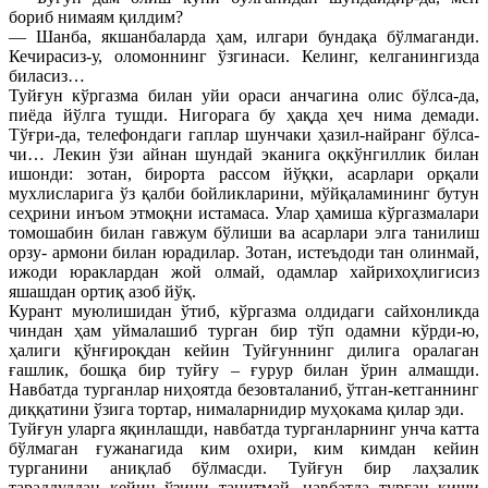
бориб нимаям қилдим?
— Шанба, якшанбаларда ҳам, илгари бундақа бўлмаганди.
Кечирасиз-у, оломоннинг ўзгинаси. Келинг, келганингизда
биласиз…
Туйғун кўргазма билан уйи ораси анчагина олис бўлса-да,
пиёда йўлга тушди. Нигорага бу ҳақда ҳеч нима демади.
Тўғри-да, телефондаги гаплар шунчаки ҳазил-найранг бўлса-
чи… Лекин ўзи айнан шундай эканига оқкўнгиллик билан
ишонди: зотан, бирорта рассом йўқки, асарлари орқали
мухлисларига ўз қалби бойликларини, мўйқаламининг бутун
сеҳрини инъом этмоқни истамаса. Улар ҳамиша кўргазмалари
томошабин билан гавжум бўлиши ва асарлари элга танилиш
орзу- армони билан юрадилар. Зотан, истеъдоди тан олинмай,
ижоди юраклардан жой олмай, одамлар хайрихоҳлигисиз
яшашдан ортиқ азоб йўқ.
Курант муюлишидан ўтиб, кўргазма олдидаги сайхонликда
чиндан ҳам уймалашиб турган бир тўп одамни кўрди-ю,
ҳалиги қўнғироқдан кейин Туйғуннинг дилига оралаган
ғашлик, бошқа бир туйғу – ғурур билан ўрин алмашди.
Навбатда турганлар ниҳоятда безовталаниб, ўтган-кетганнинг
диққатини ўзига тортар, нималарнидир муҳокама қилар эди.
Туйғун уларга яқинлашди, навбатда турганларнинг унча катта
бўлмаган ғужанагида ким охири, ким кимдан кейин
турганини аниқлаб бўлмасди. Туйғун бир лаҳзалик
тараддуддан кейин ўзини танитмай, навбатда турган киши