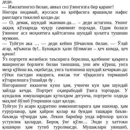
деди.
— Ижозатингиз билан, аввал сиз ўзингизга бир қаранг!
Нигора индамай, жуссаси ва қиёфасига ярашиқли нафис
рангларга тикилиб қолди-да:
— О, демак, шундай эканман-да… – деди астагина. Унинг
аққиқ кўзларида чуқур самимият порлади. Одам боласи
ўзининг асл моҳиятига қайтсагина шундай ҳолатга тушиши
мумкин.
— Туйғун ака … — деди кейин ўйчанлик билан. — Ўлай
агар, мўъжиза бу!.. Бунақаси ҳали бўлмаган – ҳеч кимда, ҳеч
қачон!
Ўз портрети жозибаси таъсирига берилиш, қалбнинг қаърига
яширинган борлиғи билан танишиш, уни аён кўриш, унга
меҳр қўйиш ва, оқибатда, унга талпиниш шундай кечаркан-да:
гўёки пастдан юқорига, юксак тоғ чўққисига тирмашиб
кўтарилишга ўхшайди бу .
Нигоранинг иккинчи куни ҳам, учинчи кун ҳам шундай
зайлда кечди. Портрет оҳанрабодай ўзига тортарди. У
кундалик юмушларидан қутилдим дегунча, портрети олдида
маҳлиё бўлиб ўтиришни одат қилди.
Туйғун ўз асари қудратию имкониятларига ҳам ишонар, ҳам
ғурурланар, ҳам ҳайрон қолар ва бундан ташқари баъзи-
баъзида чўчирди ҳам. Лекин барибир унда ифтихор ҳисси
устунлик қиларди. Бироқ ўнг қўли… Энди у хаттоки
қошиқни ҳам тутиб туролмасди. Мушаклари увишиб,