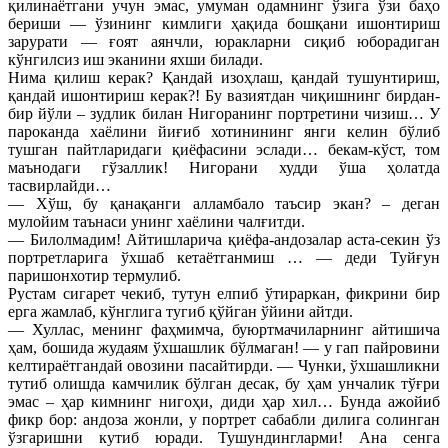
қилинаётгани учун эмас, умуман одамнинг ўзига ўзи баҳо
бериши — ўзининг кимлиги ҳақида бошқани ишонтириш
зарурати — ғоят аянчли, юракларни сиқиб юборадиган
кўнгилсиз иш эканини яхши билади.
Нима қилиш керак? Қандай изоҳлаш, қандай тушунтириш,
қандай ишонтириш керак?! Бу вазиятдан чиқишнинг бирдан-
бир йўли – зудлик билан Нигоранинг портретини чизиш… У
пароканда хаёлини йиғиб хотинининг янги келин бўлиб
тушган пайтларидаги қиёфасини эслади… бекам-кўст, том
маънодаги гўзаллик! Нигорани худди ўша ҳолатда
тасвирлайди…
— Хўш, бу қанақанги алламбало таъсир экан? – деган
мулойим таънаси унинг хаёлини чалғитди.
— Билолмадим! Айтишларича қиёфа-андозалар аста-секин ўз
портретларига ўхшаб кетаётганмиш … — деди Туйғун
паришонхотир термулиб.
Рустам сигарет чекиб, тутун елпиб ўтираркан, фикрини бир
ерга жамлаб, кўнглига тугиб қўйган ўйини айтди.
— Хуллас, менинг фаҳмимча, буюртмачиларнинг айтишича
ҳам, бошида жудаям ўхшашлик бўлмаган! — у гап пайровини
келтираётгандай овозини пасайтирди. — Чунки, ўхшашликни
тутиб олишда камчилик бўлган десак, бу ҳам унчалик тўғри
эмас – ҳар кимнинг нигоҳи, диди ҳар хил… Бунда ажойиб
фикр бор: андоза жонли, у портрет сабабли дилига солинган
ўзгаришни кутиб юради. Тушундингларми! Ана сенга