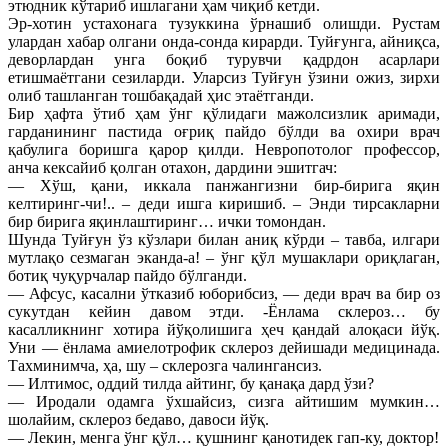
этюдник кўтариб ишлагани ҳам чиқиб кетди.
Эр-хотин устахонага тузуккина ўрнашиб олишди. Рустам
улардан хабар олгани онда-сонда кирарди. Туйғунга, айниқса,
деворлардан унга боқиб турувчи қадрдон асарлари
етишмаётгани сезиларди. Уларсиз Туйғун ўзини ожиз, зирхи
олиб ташланган тошбақадай ҳис этаётганди.
Бир ҳафта ўтиб ҳам ўнг қўлидаги мажолсизлик аримади,
гарданининг пастида оғриқ пайдо бўлди ва охири врач
қабулига боришга қарор қилди. Невропотолог профессор,
анча кексайиб қолган отахон, дардини эшитгач:
— Хўш, қани, иккала панжангизни бир-бирига яқин
келтиринг-чи!.. – деди ишга киришиб. – Энди тирсакларни
бир бирига яқинлаштиринг… ички томондан.
Шунда Туйғун ўз кўзлари билан аниқ кўрди – тавба, илгари
мутлақо сезмаган эканда-а! – ўнг қўл мушаклари ориқлаган,
ботиқ чуқурчалар пайдо бўлганди.
— Афсус, касални ўтказиб юборибсиз, — деди врач ва бир оз
сукутдан кейин давом этди. -Ёнлама склероз… бу
касалликнинг хотира йўқолишига ҳеч қандай алоқаси йўқ.
Уни — ёнлама амиелотрофик склероз дейишади медицинада.
Тахминимча, ҳа, шу – склерозга чалингансиз.
— Илтимос, оддий тилда айтинг, бу қанақа дард ўзи?
— Иродали одамга ўхшайсиз, сизга айтишим мумкин…
шолайим, склероз бедаво, давоси йўқ.
— Лекин, менга ўнг қўл… қушнинг қанотидек гап-ку, доктор!