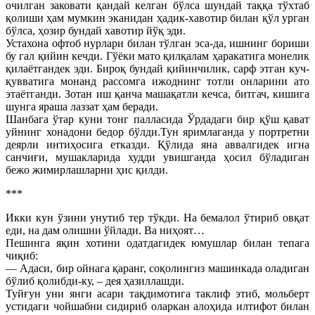
очилган заковати қандай келган бўлса шундай таққа тўхтаб
қолиши ҳам мумкин эканидан ҳадик-хавотир билан қўл урган
бўлса, ҳозир бундай хавотир йўқ эди.
Устахона офтоб нурлари билан тўлган эса-да, ишнинг бориши
бу гал қийин кечди. Гўёки мато қилқалам ҳаракатига монелик
қилаётгандек эди. Бироқ бундай қийинчилик, сарф этган куч-
қувватига монанд рассомга ижоднинг тотли онларини ато
этаётганди. Зотан иш қанча машақатли кечса, битгач, кишига
шунга яраша лаззат ҳам беради.
Шанбага ўтар куни тонг палласида Ўрдадаги бир қўш қават
уйнинг хонадони бедор бўлди.Тун яримлаганда у портретни
деярли интиҳосига етказди. Қўлида яна аввалгидек игна
санчиғи, мушакларида худди увишганда ҳосил бўладиган
бежо жимирлашларни ҳис қилди.
***
Икки кун ўзини унутиб тер тўкди. На бемалол ўтириб овқат
еди, на дам олишни ўйлади. Ва ниҳоят…
Пешинга яқин хотини одатдагидек юмушлар билан тепага
чиқиб:
— Адаси, бир ойнага қаранг, соқолингиз машинкада оладиган
бўлиб қолибди-ку, – дея ҳазиллашди.
Туйғун уни янги асари тақдимотига таклиф этиб, мольберт
устидаги чойшабни сидириб оларкан алоҳида илтифот билан