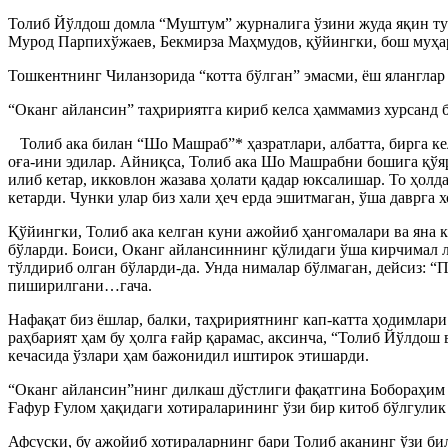
Толиб Йўлдош домла “Муштум” журналига ўзини жуда яқин ту
Мурод Парпихўжаев, Бекмирза Маҳмудов, қўйингки, бош муҳа
Тошкентнинг Чиланзорида “котта бўлган” эмасми, ёш яланглар 
“Оканг айлансин” таҳририятга кириб келса ҳаммамиз хурсанд бў
Толиб ака билан “Шо Машраб”* ҳазратлари, албатта, бирга ке
оға-ини эдилар. Айниқса, Толиб ака Шо Машрабни бошига қўяр
илиб кетар, икковлон жазава ҳолати қадар юксалишар. То ҳол
кетарди. Чунки улар биз хали ҳеч ерда эшитмаган, ўша даврга 
Қўйингки, Толиб ака келган куни ажойиб ҳангомалари ва яна к
бўларди. Боиси, Оканг айлансиннинг қўлидаги ўша кирчимал ла
тўлдириб олган бўларди-да. Унда нималар бўлмаган, дейсиз: “
пиширилгани…гача.
Нафақат биз ёшлар, балки, таҳририятнинг кап-катта ҳодимлари
раҳбарият ҳам бу ҳолга ғайр қарамас, аксинча, “Толиб Йўлдош
кечасида ўзлари ҳам бажонидил иштирок этишарди.
“Оканг айлансин”нинг дилкаш дўстлиги фақатгина Бобораҳим 
Ғафур Ғулом ҳақидаги хотираларининг ўзи бир китоб бўлгулик 
Афсуски, бу ажойиб хотираларнинг бари Толиб аканинг ўзи би