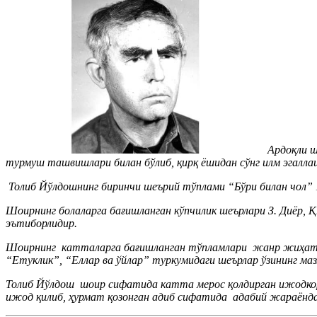
Ардоқли ш
турмуш ташвишлари билан бўлиб, қирқ ёшидан сўнг илм эгаллаш
Толиб Йўлдошнинг биринчи шеърий тўплами “Бўри билан чол” 
Шоирнинг болаларга бағишланган кўпчилик шеърлари З. Диёр, Қ
эътиборлидир.
Шоирнинг катталарга бағишланган тўпламлари жанр жиҳатида
“Етуклик”, “Еллар ва ўйлар” туркумидаги шеърлар ўзининг маз
Толиб Йўлдош шоир сифатида катта мерос қолдирган ижодкорд
ижод қилиб, ҳурмат қозонган адиб сифатида адабий жараёнда