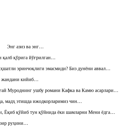
н! Энг азиз ва энг…
н қалб қўрига йўғрилган…
аҳшатли эринчоқлиги эмасмиди? Биз дунёни аввал…
», жандани кийиб…
Тоғай Муроднинг ушбу романи Кафка ва Камю асарлари…
шда, мадҳ этишда ижодкорларимиз чин…
и, Ёқиб қўйиб тун қўйнида ёки шамларни Мени ёдга…
шоир руҳини…