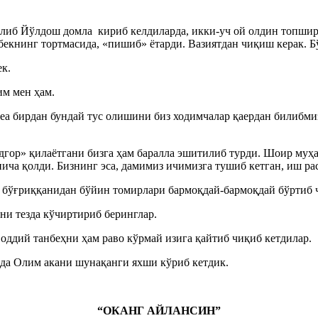
Толиб Йўлдош домла
кириб келдиларда, икки-уч ой олдин топши
екнинг тортмасида, «пишиб» ётарди. Вазиятдан чиқиш керак. Б
к.
им мен ҳам.
а бирдан бундай тус олишини биз ходимчалар қаердан билибмиз
дгор» қилаётгани бизга ҳам баралла эшитилиб турди. Шоир муҳа
нича қолди. Бизнинг эса, дамимиз ичимизга тушиб кетган, иш ра
г бўғриққанидан бўйин томирлари бармоқдай-бармоқдай бўртиб 
ни тезда кўчиртириб беринглар.
а оддий танбеҳни ҳам раво кўрмай изига қайтиб чиқиб кетдилар.
ада Олим акани шунақанги яхши кўриб кетдик.
“ОКАНГ АЙЛАНСИН”