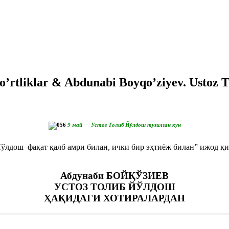
to’rtliklar & Abdunabi Boyqo’ziyev. Ustoz T
9 май — Устоз Толиб Йўлдош туғилган кун
Йўлдош фақат қалб амри билан, ички бир эҳтиёж билан” ижод қи
Абдунаби БОЙҚЎЗИЕВ
УСТОЗ ТОЛИБ ЙЎЛДОШ
ҲАҚИДАГИ ХОТИРАЛАРДАН