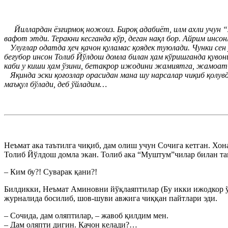
Йиллардан ёзғирмоқ ножоиз. Бироқ адабиёт, илм ахли учун “2
вафот этди. Теракни кесганда кўр, деган нақл бор. Айрим инсо
Улуғлар одатда ҳеч қачон қуламас қоядек туюлади. Чунки сен 
беғубор инсон Толиб Йўлдош домла билан ҳам кўришганда қувон
каби у киши ҳам ўзини, бетакрор ижодини жамиятга, жамоатч
Яқинда эски қоғозлар орасидан мана шу нарсалар чиқиб қолув
маъқул бўлади, деб ўйладим…
Неъмат ака таътилга чиқиб, дам олиш учун Сочига кетган. Х
Толиб Йўлдош домла экан. Толиб ака “Муштум”чилар билан там
– Ким бу?! Суварак қани?!
Билдикки, Неъмат Аминовни йўқлаяптилар (Бу икки ижодкор ў
журналида босилиб, шов-шуви авжига чиққан пайтлари эди.
– Сочида, дам оляптилар, – жавоб қилдим мен.
– Дам оляпти дигин. Қачон келади?…