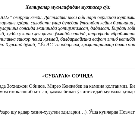
Хотиралар муаллифидан мухтасар сўз:
022” оғирроқ келди. Дастлабки икки ойи нари берисида юртимиз
нларнинг қадри, салобати улар дунёдан ўтгандан кейин билиниши 
уларнинг соясида эканингда ҳотиржамсан, дадилсан. Бирдан ғойи
иб, худди у киши ҳеч қачон ўлмайдигандай, атрофида яйраб-яшна
иликка зинҳор пеша қилмай, билдирмайгина вафот этиб кетибди
ди. Хурсанд бўлиб, “Ўз АС”га юборсам, қисқатиришлар билан чо
«СУВАРАК» СОЧИДА
онада Зоҳиджон Обидов, Мирзо Кенжабек ва камина қолганмиз. Б
ом иноқлашиб кетган, ҳамма билан ўз инисидай муомала қилар, 
заро шу қадар ҳазил-ҳузулли эдиларки…). Ўша кунларда Неъмат