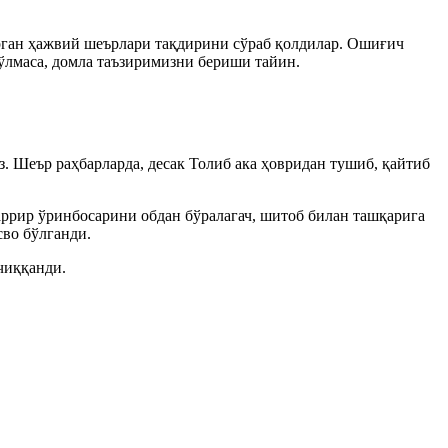
рган ҳажвий шеърлари тақдирини сўраб қолдилар. Ошиғич
ўлмаса, домла таъзиримизни бериши тайин.
. Шеър раҳбарларда, десак Толиб ака ҳовридан тушиб, қайтиб
ррир ўринбосарини обдан бўралагач, шитоб билан ташқарига
сво бўлганди.
чиққанди.