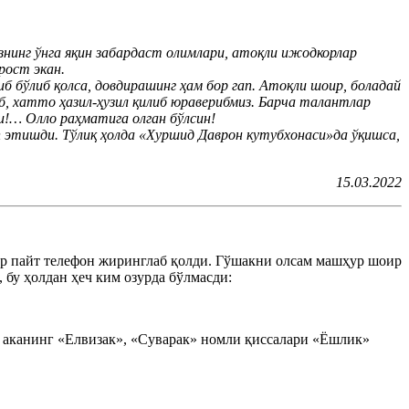
нинг ўнга яқин забардаст олимлари, атоқли ижодкорлар
рост экан.
б бўлиб қолса, довдирашинг ҳам бор гап. Атоқли шоир, боладай
б, хатто ҳазил-ҳузил қилиб юраверибмиз. Барча талантлар
!… Олло раҳматига олган бўлсин!
п этишди. Тўлиқ ҳолда «Хуршид Даврон кутубхонаси»да ўқишса,
15.03.2022
ир пайт телефон жиринглаб қолди. Гўшакни олсам машҳур шоир
бу ҳолдан ҳеч ким озурда бўлмасди:
 аканинг «Елвизак», «Суварак» номли қиссалари «Ёшлик»