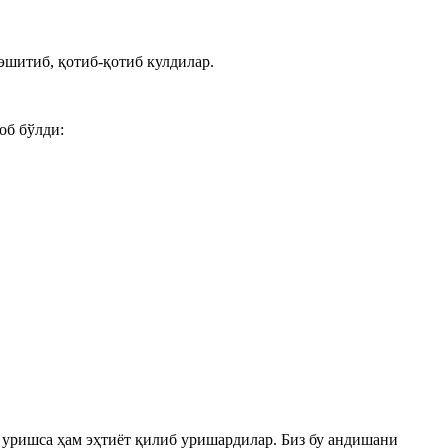
эшитиб, қотиб-қотиб кулдилар.
об бўлди:
 уришса ҳам эҳтиёт қилиб уришардилар. Биз бу андишани