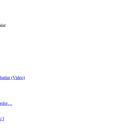
alar
atlar (Video)
 bedor…
o`l