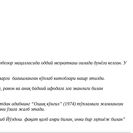
лбозор маҳалласида оддий меҳнаткаш оилада дунёга келган. У
ларга бағишланган кўплаб китоблари нашр этилди.
 равон ва аниқ бадиий ифодага эга эканлиги билан
дан адибнинг “Ошиқ кўнгил” (1974) тўпламига жамланган
ини ўзига жалб этади.
либ Йўлдош фақат қалб амри билан, ички бир эҳтиёж билан”