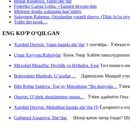
Ibodat Rajabova. Yangi she’rlar
Federiko Garsia Lorka. «Tamarit devoni»dan
Mirtemir domla xotirasiga bag’ishlov
Sulaymon Rahmon. Orzulardan yaratdi dunyo. (Tilak Jo’ra siyrati
Tolibi ilm kerak…
ENG KO’P O’QILGAN
Xurshid Davron. Vatan haqida she’rlar
1 сентябрь - Ўзбекис
Umar Xayyom.Ruboiylar
Буюк Умар Хайём таваллудининг 
Mirzohid Muzaffar. Hechlik va Hellados. Esse
Тил нимага им
Boborahim Mashrab. G’azallar,…
Дарвешлик Машраб учун ш
Bibi Robia Saidova. Tog‘ay Murodning “Bu dunyoda…
Ўзбек
Onajon. O’zbek shoirlarining onaga…
Ўзбек адабиёти Она ҳ
Xurshid Davron. Muhabbat haqida she’rlar (I)
Ёдларингга ол
Guljamol Asqarova. She’rlar.
Шоир қачон шеър ёзади? Шу с