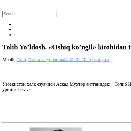
Tolib Yo’ldosh. «Oshiq ko’ngil» kitobidan 
Muallif
Adib
:
Xotira va yodnomalar
09.05.2025
izoh yo'q
Ўзбекистон халқ ёзувчиси Асқад Мухтор айтганидек: “ Толиб 
ўрнига эга…»