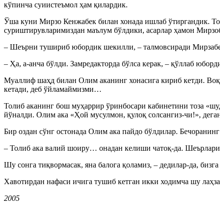
кўпинча суиистеъмол ҳам қилардик.
Ўша куни Мирзо Кенжабек билан хонада ишлаб ўтиргандик. 
суриштирувларимиздан маълум бўлдики, асарлар ҳамон Мирзоб
– Шеърни тушириб юбордик шекилли, – талмовсиради Мирзабе
– Ҳа, а-анча бўлди. Замредакторда бўлса керак, – қўллаб юборд
Муаллиф шаҳд билан Олим аканинг хонасига кириб кетди. Воқе
кетади, деб ўйламаймизми…
Толиб аканинг бош муҳаррир ўринбосари кабинетини тоза «шу
йўналди. Олим ака «Ҳой мусулмон, қулоқ солсангиз-чи!», дега
Бир оздан сўнг остонада Олим ака пайдо бўлдилар. Бечоранин
– Толиб ака валий шоиру… онадан келиши чатоқ-да. Шеърлари
Шу сонга тиқвормасак, яна балога қоламиз, – дедилар-да, бизг
Хавотирдан нафаси ичига тушиб кетган икки ходимча шу лаҳз
2005