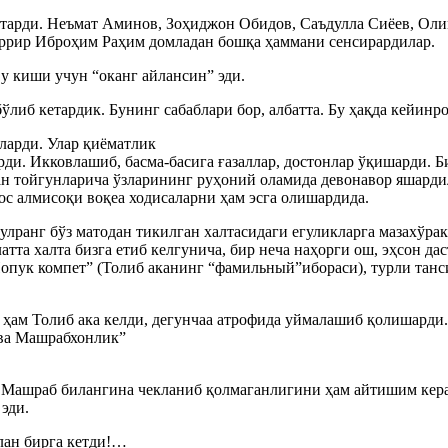
тарди. Неъмат Аминов, Зоҳиджон Обидов, Саъдулла Сиёев, Оли
ррир Иброҳим Раҳим домладан бошқа ҳаммани сенсирардилар.
у киши учун “оканг айлансин” эди.
либ кетардик. Бунинг сабаблари бор, албатта. Бу ҳақда кейинро
ларди. Улар қиёматлик
ди. Икковлашиб, басма-басига ғазаллар, достонлар ўқишарди. Б
дан тойгунларича ўзларининг руҳоний оламида девонавор яшарди
хос алмисоқи воқеа ходисаларни ҳам эсга олишардида.
улранг бўз матодан тикилган халтасидаги егуликларга мазахўра
тта халта бизга етиб келгунича, бир неча наҳорги ош, эҳсон д
Попук компет” (Толиб аканинг “фамильный”ибораси), турли танс
 ҳам Толиб ака келди, дегунчаа атрофида уймалашиб қолишарди.
 ва Машрабхонлик”
Машраб билангина чекланиб қолмаганлигини ҳам айтишим керак.
эди.
лан бирга кетди!…