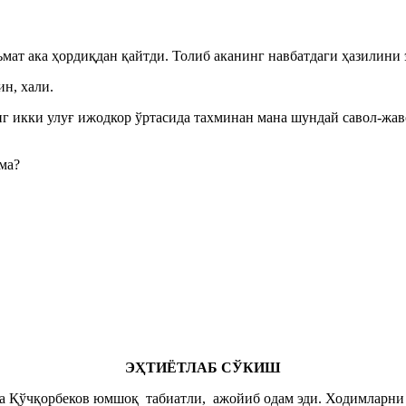
мат ака ҳордиқдан қайтди. Толиб аканинг навбатдаги ҳазилини 
ин, хали.
нг икки улуғ ижодкор ўртасида тахминан мана шундай савол-жав
ма?
ЭҲТИЁТЛАБ СЎКИШ
ка Қўчқорбеков юмшоқ
табиатли, ажойиб одам эди. Ходимларни