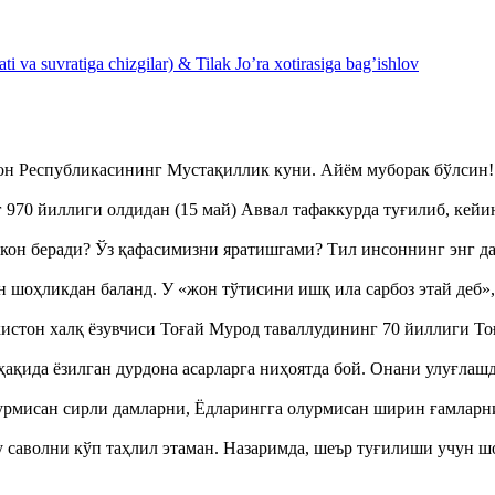
 va suvratiga chizgilar) & Tilak Jo’ra xotirasiga bag’ishlov
тон Республикасининг Мустақиллик куни. Айём муборак бўлси
970 йиллиги олдидан (15 май) Аввал тафаккурда туғилиб, кейи
кон беради? Ўз қафасимизни яратишгами? Тил инсоннинг энг д
оҳликдан баланд. У «жон тўтисини ишқ ила сарбоз этай деб
истон халқ ёзувчиси Тоғай Мурод таваллудининг 70 йиллиги 
ақида ёзилган дурдона асарларга ниҳоятда бой. Онани улуғла
урмисан сирли дамларни, Ёдларингга олурмисан ширин ғамларн
аволни кўп таҳлил этаман. Назаримда, шеър туғилиши учун 