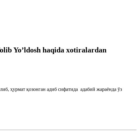
olib Yo’ldosh haqida xotiralardan
либ, ҳурмат қозонган адиб сифатида адабий жараёнда ўз