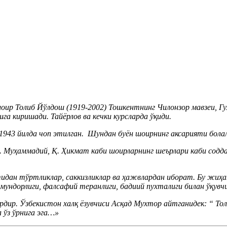
оир Толиб Йўлдош (1919-2002) Тошкентнинг Чилонзор мавзеи, Гу
га киришади. Тайёрлов ва кечки курсларда ўқиди.
1943 йилда чоп этилган. Шундан буён шоирнинг аксарияти бола
. Муҳаммадий, Қ. Ҳикмат каби шоирларнинг шеърлари каби содда,
н тўртликлар, саккизликлар ва ҳажвлардан иборат. Бу жиҳат
мундорлиги, фалсафий теранлиги, бадиий пухталиги билан ўқувч
ир. Ўзбекистон халқ ёзувчиси Асқад Мухтор айтганидек: “ То
 ўз ўрнига эга…»