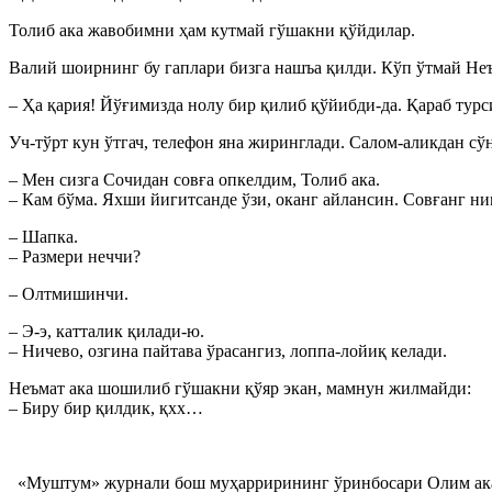
Толиб ака жавобимни ҳам кутмай гўшакни қўйдилар.
Валий шоирнинг бу гаплари бизга нашъа қилди. Кўп ўтмай Неъ
– Ҳа қария! Йўғимизда нолу бир қилиб қўйибди-да. Қараб турс
Уч-тўрт кун ўтгач, телефон яна жиринглади. Салом-аликдан сў
– Мен сизга Сочидан совға опкелдим, Толиб ака.
– Кам бўма. Яхши йигитсанде ўзи, оканг айлансин. Совғанг ни
– Шапка.
– Размери неччи?
– Олтмишинчи.
– Э-э, катталик қилади-ю.
– Ничево, озгина пайтава ўрасангиз, лоппа-лойиқ келади.
Неъмат ака шошилиб гўшакни қўяр экан, мамнун жилмайди:
– Биру бир қилдик, қхх…
«Муштум» журнали бош муҳаррирининг ўринбосари Олим а