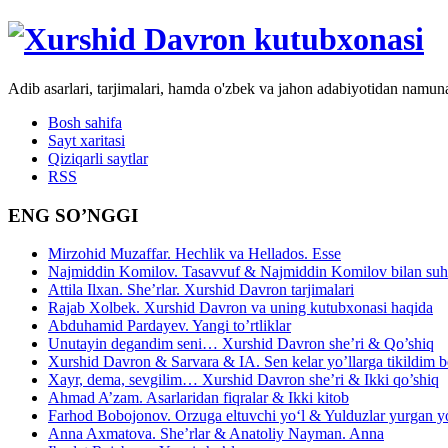
Adib asarlari, tarjimalari, hamda o'zbek va jahon adabiyotidan namun
Bosh sahifa
Sayt xaritasi
Qiziqarli saytlar
RSS
ENG SO’NGGI
Mirzohid Muzaffar. Hechlik va Hellados. Esse
Najmiddin Komilov. Tasavvuf & Najmiddin Komilov bilan suhb
Attila Ilxan. She’rlar. Xurshid Davron tarjimalari
Rajab Xolbek. Xurshid Davron va uning kutubxonasi haqida
Abduhamid Pardayev. Yangi to’rtliklar
Unutayin degandim seni… Xurshid Davron she’ri & Qo’shiq
Xurshid Davron & Sarvara & IA. Sen kelar yo’llarga tikildim
Xayr, dema, sevgilim… Xurshid Davron she’ri & Ikki qo’shiq
Ahmad A’zam. Asarlaridan fiqralar & Ikki kitob
Farhod Bobojonov. Orzuga eltuvchi yo‘l & Yulduzlar yurgan y
Anna Axmatova. She’rlar & Anatoliy Nayman. Anna