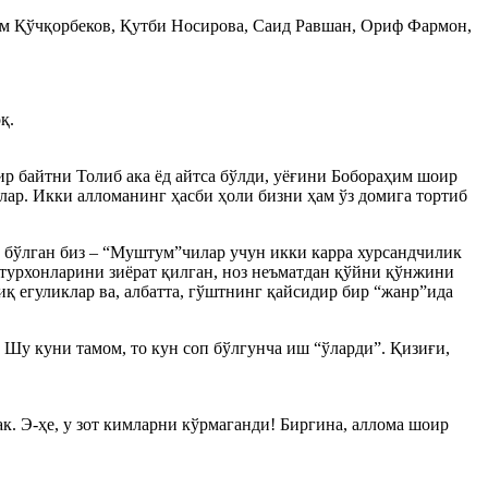
м Қўчқорбеков, Қутби Носирова, Саид Равшан, Ориф Фармон,
қ.
ир байтни Толиб ака ёд айтса бўлди, уёғини Бобораҳим шоир
лар. Икки алломанинг ҳасби ҳоли бизни ҳам ўз домига тортиб
к бўлган биз – “Муштум”чилар учун икки карра хурсандчилик
астурхонларини зиёрат қилган, ноз неъматдан қўйни қўнжини
иқ егуликлар ва, албатта, гўштнинг қайсидир бир “жанр”ида
 Шу куни тамом, то кун соп бўлгунча иш “ўларди”. Қизиғи,
 Э-ҳе, у зот кимларни кўрмаганди! Биргина, аллома шоир