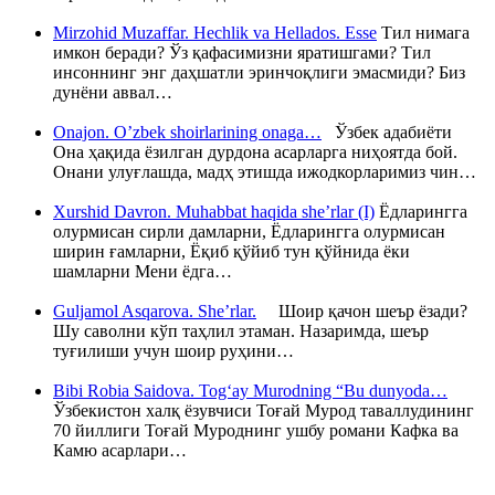
Mirzohid Muzaffar. Hechlik va Hellados. Esse
Тил нимага
имкон беради? Ўз қафасимизни яратишгами? Тил
инсоннинг энг даҳшатли эринчоқлиги эмасмиди? Биз
дунёни аввал…
Onajon. O’zbek shoirlarining onaga…
Ўзбек адабиёти
Она ҳақида ёзилган дурдона асарларга ниҳоятда бой.
Онани улуғлашда, мадҳ этишда ижодкорларимиз чин…
Xurshid Davron. Muhabbat haqida she’rlar (I)
Ёдларингга
олурмисан сирли дамларни, Ёдларингга олурмисан
ширин ғамларни, Ёқиб қўйиб тун қўйнида ёки
шамларни Мени ёдга…
Guljamol Asqarova. She’rlar.
Шоир қачон шеър ёзади?
Шу саволни кўп таҳлил этаман. Назаримда, шеър
туғилиши учун шоир руҳини…
Bibi Robia Saidova. Tog‘ay Murodning “Bu dunyoda…
Ўзбекистон халқ ёзувчиси Тоғай Мурод таваллудининг
70 йиллиги Тоғай Муроднинг ушбу романи Кафка ва
Камю асарлари…