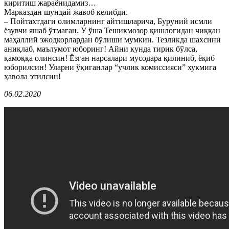
киритиш жараёнидамиз…
Марказдан шундай жавоб келибди.
– Пойтахтдаги олимларнинг айтишларича, Буруний исмли
ёзувчи яшаб ўтмаган. У ўша Тешикмозор қишлоғидан чиққан
маҳаллий эжодкорлардан бўлиши мумкин. Тезликда шахсини
аниқлаб, маълумот юборинг! Айни кунда тирик бўлса,
қамоққа олинсин! Ёзган нарсалари мусодара қилиниб, ёқиб
юборилсин! Уларни ўқиганлар “учлик комиссияси” хукмига
ҳавола этилсин!
06.02.2020