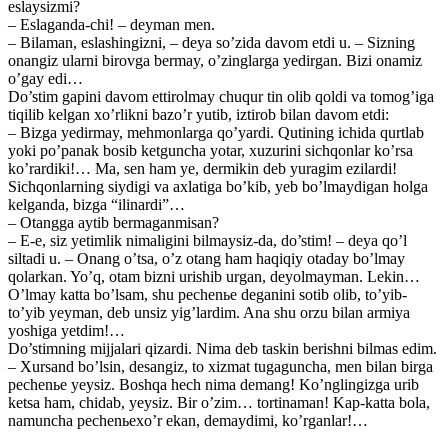
eslaysizmi?
– Eslaganda-chi! – deyman men.
– Bilaman, eslashingizni, – deya so’zida davom etdi u. – Sizning
onangiz ularni birovga bermay, o’zinglarga yedirgan. Bizi onamiz
o’gay edi…
Do’stim gapini davom ettirolmay chuqur tin olib qoldi va tomog’iga
tiqilib kelgan xo’rlikni bazo’r yutib, iztirob bilan davom etdi:
– Bizga yedirmay, mehmonlarga qo’yardi. Qutining ichida qurtlab
yoki po’panak bosib ketguncha yotar, xuzurini sichqonlar ko’rsa
ko’rardiki!… Ma, sen ham ye, dermikin deb yuragim ezilardi!
Sichqonlarning siydigi va axlatiga bo’kib, yeb bo’lmaydigan holga
kelganda, bizga “ilinardi”…
– Otangga aytib bermaganmisan?
– E-e, siz yetimlik nimaligini bilmaysiz-da, do’stim! – deya qo’l
siltadi u. – Onang o’tsa, o’z otang ham haqiqiy otaday bo’lmay
qolarkan. Yo’q, otam bizni urishib urgan, deyolmayman. Lekin…
O’lmay katta bo’lsam, shu pechenьe deganini sotib olib, to’yib-
to’yib yeyman, deb unsiz yig’lardim. Ana shu orzu bilan armiya
yoshiga yetdim!…
Do’stimning mijjalari qizardi. Nima deb taskin berishni bilmas edim.
– Xursand bo’lsin, desangiz, to xizmat tugaguncha, men bilan birga
pechenьe yeysiz. Boshqa hech nima demang! Ko’nglingizga urib
ketsa ham, chidab, yeysiz. Bir o’zim… tortinaman! Kap-katta bola,
namuncha pechenьexo’r ekan, demaydimi, ko’rganlar!…