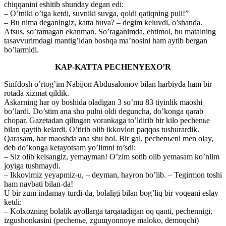
chiqqanini eshitib shunday degan edi:
– O’tniki o’tga ketdi, suvniki suvga, qoldi qatiqning puli!”
– Bu nima deganingiz, katta buva? – degim keluvdi, o’shanda.
Afsus, so’ramagan ekanman. So’raganimda, ehtimol, bu matalning
tasavvurimdagi mantig’idan boshqa ma’nosini ham aytib bergan
bo’larmidi.
KAP-KATTA PECHENYEXO’R
Sinfdosh o’rtog’im Nabijon Abdusalomov bilan harbiyda ham bir
rotada xizmat qildik.
Askarning har oy boshida oladigan 3 so’mu 83 tiyinlik maoshi
bo’lardi. Do’stim ana shu pulni oldi deguncha, do’konga qarab
chopar. Gazetadan qilingan vorankaga to’ldirib bir kilo pechenьe
bilan qaytib kelardi. O’tirib olib ikkovlon paqqos tushurardik.
Qarasam, har maoshda ana shu hol. Bir gal, pechenьeni men olay,
deb do’konga ketayotsam yo’limni to’sdi:
– Siz olib kelsangiz, yemayman! O’zim sotib olib yemasam ko’nlim
joyiga tushmaydi.
– Ikkovimiz yeyapmiz-u, – deyman, hayron bo’lib. – Tegirmon toshi
ham navbati bilan-da!
U bir zum indamay turdi-da, bolaligi bilan bog’liq bir voqeani eslay
ketdi:
– Kolxozning bolalik ayollarga tarqatadigan oq qanti, pechennigi,
izgushonkasini (pechenьe, zguщyonnoye maloko, demoqchi)