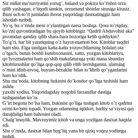
Siz millat ma’naviyatini yorug’, baland va pokiza ko’rishni orzu
qilib yashagan, e’tiqodi tamkin, orzumand shoirlar sirasiga kirasiz.
Buni uch-to’rt jumladan iborat yuqoridagi dastxatinggiz ham
isbotlab turibdi.
Yo’q, bu o’rinda meni o’ylantirgan narsa boshqa. Qora to’riqday,
ko’zni quvontiradigan bu ajoyib kitobingiz “Qadrli Abduvohid aka”
javonidan qanday qilib shara-bara bozoriga kelib qoldiykin?
To’g’ri, har bir yaratiqning o’z hayot-mamoti bor. Kitoblar taqdiri
ham shu. Elga tanilgan katta-katta yozuvchilarning bolalari ota
o’tgach, butun boshli kutubxonasini, xatto, yozgan kitoblariyu,
qo’lyozmalarini ham qo’shib makulaturaga yoki mana shunday
kitobfurushlar qo’liga qop-qop qilib eltib berishganini, ularning
o’rnini idish-tovoq, buyum-bezaklar bilan to’ldirib qo’yganlarini
ham ko’rdik.
Shu ma’noda, kitobning bukinist do’kondor qo’liga tushishi ham
aslida
yaxshi xodisa. Yuqoridagiday noqobil farzandlar dastiga
tushganidan ko’ra.
G’irt begona bo’lsa ham, bukinist qo’liga tushgan kitob o’z qadrini
ozmi-ko’pmi topadi. Yozgan odamning iqtidori, badiiy sa’viyasi qay
darajdaligi ham bahosini oladi.
Chalg’imaylik. Mavzuyimiz kitob va unga yozilgan dastxat haqida
edi.
Shu o’rinda, dastxat bilan bog’liq yana bir qiziq voqea yodimga
tushdi.