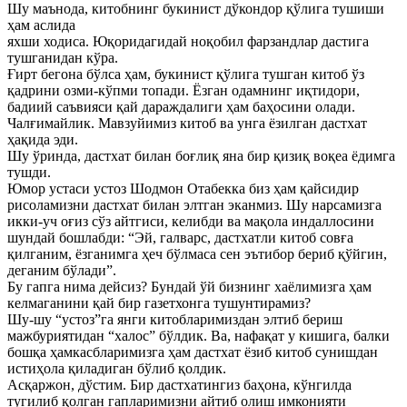
Шу маънода, китобнинг букинист дўкондор қўлига тушиши
ҳам аслида
яхши ходиса. Юқоридагидай ноқобил фарзандлар дастига
тушганидан кўра.
Ғирт бегона бўлса ҳам, букинист қўлига тушган китоб ўз
қадрини озми-кўпми топади. Ёзган одамнинг иқтидори,
бадиий саъвияси қай дараждалиги ҳам баҳосини олади.
Чалғимайлик. Мавзуйимиз китоб ва унга ёзилган дастхат
ҳақида эди.
Шу ўринда, дастхат билан боғлиқ яна бир қизиқ воқеа ёдимга
тушди.
Юмор устаси устоз Шодмон Отабекка биз ҳам қайсидир
рисоламизни дастхат билан элтган эканмиз. Шу нарсамизга
икки-уч оғиз сўз айтгиси, келибди ва мақола индаллосини
шундай бошлабди: “Эй, галварс, дастхатли китоб совға
қилганим, ёзганимга ҳеч бўлмаса сен эътибор бериб қўйгин,
деганим бўлади”.
Бу гапга нима дейсиз? Бундай ўй бизнинг хаёлимизга ҳам
келмаганини қай бир газетхонга тушунтирамиз?
Шу-шу “устоз”га янги китобларимиздан элтиб бериш
мажбуриятидан “халос” бўлдик. Ва, нафақат у кишига, балки
бошқа ҳамкасбларимизга ҳам дастхат ёзиб китоб сунишдан
истиҳола қиладиган бўлиб қолдик.
Асқаржон, дўстим. Бир дастхатингиз баҳона, кўнгилда
тугилиб қолган гапларимизни айтиб олиш имконияти