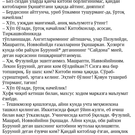
– Биз сиздан уларда қанча китоби борлигинимас, қандай
китобларни ўқишётгани ҳақида айтинг, дияппиз!
– Бердисини айтгунча, уриб ўпкамни тушурманг-да, ўртоқ
начейлик!
– Хўп, узоқдан манғимай, аниқ маълумотга ўтинг!
– Хўп бўлади, ўртоқ начайлик! Китобхонлар, асосан,
Тиркашвойникида
тўпланишади. Ангитларимнинг айтишича, улар Пизулийди,
Машрапти, Новвойийди ғазалларини ўқишаркан. Ҳозирги
кунда оби райҳон Буруний* деганининг “Сайдона” мией,
деган нарсасини пишқаришётганмуш.
– Ҳм, Фузулийди эшитганмиз. Машрапти, Наввойийниям.
Лекин Буруний, дегани ким бўлдийкан?! Сизга яна бир
топшириқ. Бу шахс ким? Китоби нима ҳақида. Сўраб-
суриштириб, эртага келинг. Эҳтиёт бўлинг! Қовун тушириб
ўтирманг, тағин!
– Хўп бўлади, ўртоқ начейлик!
Хуфя чиқиб кетиши билан, махсус ходим марказга маълумат
ёзибди.
– Тешикмозор қишлоғида, айни кунда учта меҳмонхона
ташкил қилинган. Иккитасида фақат ўйин-кулги, еб ичиш
билан вақт ўтказилади. Учинчисида китоб ўқилади. Фузулий,
Машраб, Новвойийни ўқишади. Айни кунда, оби райхон
Буруний деган шахснинг китобини мутолаа қилишяпти.
Буруний деган ёзувчи ким? Қандай китоблар ёзган, аниқлик