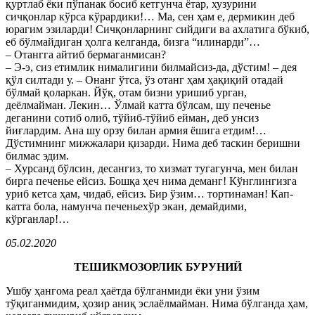
қуртлаб ёки пўпанак босиб кетгунча ётар, хузурини
сичқонлар кўрса кўрардики!… Ма, сен ҳам е, дермикин деб
юрагим эзиларди! Сичқонларнинг сийдиги ва ахлатига бўкиб,
еб бўлмайдиган ҳолга келганда, бизга “илинарди”…
– Отангга айтиб бермаганмисан?
– Э-э, сиз етимлик нималигини билмайсиз-да, дўстим! – дея
қўл силтади у. – Онанг ўтса, ўз отанг ҳам ҳақиқий отадай
бўлмай қоларкан. Йўқ, отам бизни уришиб урган,
деёлмайман. Лекин… Ўлмай катта бўлсам, шу печенье
деганини сотиб олиб, тўйиб-тўйиб ейман, деб унсиз
йиғлардим. Ана шу орзу билан армия ёшига етдим!…
Дўстимнинг мижжалари қизарди. Нима деб таскин беришни
билмас эдим.
– Хурсанд бўлсин, десангиз, то хизмат тугагунча, мен билан
бирга печенье ейсиз. Бошқа ҳеч нима деманг! Кўнглингизга
уриб кетса ҳам, чидаб, ейсиз. Бир ўзим… тортинаман! Кап-
катта бола, намунча печеньехўр экан, демайдими,
кўрганлар!…
05.02.2020
ТЕШИКМОЗОРЛИК БУРУНИЙ
Ушбу ҳангома реал ҳаётда бўлганмиди ёки уни ўзим
тўқиганмидим, ҳозир аниқ эслаёлмайман. Нима бўлганда ҳам,