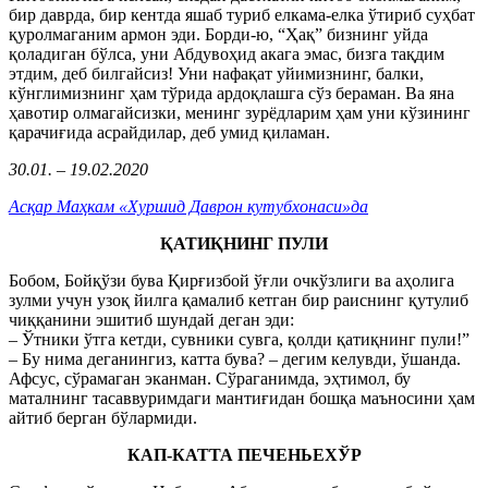
бир даврда, бир кентда яшаб туриб елкама-елка ўтириб суҳбат
қуролмаганим армон эди. Борди-ю, “Ҳақ” бизнинг уйда
қоладиган бўлса, уни Абдувоҳид акага эмас, бизга тақдим
этдим, деб билгайсиз! Уни нафақат уйимизнинг, балки,
кўнглимизнинг ҳам тўрида ардоқлашга сўз бераман. Ва яна
ҳавотир олмагайсизки, менинг зурёдларим ҳам уни кўзининг
қарачиғида асрайдилар, деб умид қиламан.
30.01. – 19.02.2020
Асқар Маҳкам «Хуршид Даврон кутубхонаси»да
ҚАТИҚНИНГ ПУЛИ
Бобом, Бойқўзи бува Қирғизбой ўғли очкўзлиги ва аҳолига
зулми учун узоқ йилга қамалиб кетган бир раиснинг қутулиб
чиққанини эшитиб шундай деган эди:
– Ўтники ўтга кетди, сувники сувга, қолди қатиқнинг пули!”
– Бу нима деганингиз, катта бува? – дегим келувди, ўшанда.
Афсус, сўрамаган эканман. Сўраганимда, эҳтимол, бу
маталнинг тасаввуримдаги мантиғидан бошқа маъносини ҳам
айтиб берган бўлармиди.
КАП-КАТТА ПЕЧЕНЬЕХЎР