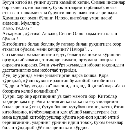
Бугун китоб ва унинг дўсти камайиб кетди. Сиздек инсонлар
бор экансиз, иншооллоҳ, буюк зотларни тарбиялаб, вояга
етказган халқимиз яна бурунги шону шавкатига эришади.
Ҳамиша соғ омон бўлинг. Илоҳо, китоблар умри насиб
айласин. Муаллиф.
Имзо. 19.2.05 ”
Асқаржон, дўстим! Аввало, Сизни Олло раҳматига олган
бўлсин!
Китобингиз билан боғлиқ бу гаплар билан руҳингизга озор
етказган бўлсам, мени кечиринг? Начора?!…
Сиз миллат маънавиятини ёруғ, баланд ва покиза кўришни
орзу қилиб яшаган, эътиқоди тамкин, орзуманд шоирлар
сирасига кирасиз. Буни уч-тўрт жумладан иборат юқоридаги
дастхатинггиз ҳам исботлаб турибди.
Йўқ, бу ўринда мени ўйлантирган нарса бошқа. Қора
тўриқдай, кўзни қувонтирадиган бу ажойиб китобингиз
“Қадрли Абдувоҳид ака” жавонидан қандай қилиб шара-бара
бозорига келиб қолдийкин?
Тўғри, ҳар бир яратиқнинг ўз ҳаёт-мамоти бор. Китоблар
тақдири ҳам шу. Элга танилган катта-катта ёзувчиларнинг
болалари ота ўтгач, бутун бошли кутубхонасини, хатто, ёзган
китобларию, қўлёзмаларини ҳам қўшиб макулатурага ёки
мана шундай китобфурушлар қўлига қоп-қоп қилиб элтиб
беришганини, уларнинг ўрнини идиш-товоқ, буюм-безаклар
билан тўлдириб қўйганларини ҳам кўрдик.