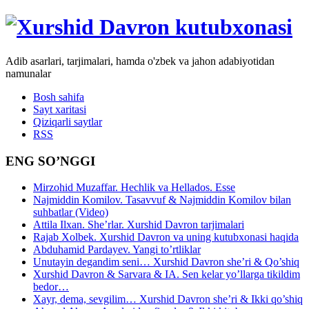
Adib asarlari, tarjimalari, hamda o'zbek va jahon adabiyotidan
namunalar
Bosh sahifa
Sayt xaritasi
Qiziqarli saytlar
RSS
ENG SO’NGGI
Mirzohid Muzaffar. Hechlik va Hellados. Esse
Najmiddin Komilov. Tasavvuf & Najmiddin Komilov bilan
suhbatlar (Video)
Attila Ilxan. She’rlar. Xurshid Davron tarjimalari
Rajab Xolbek. Xurshid Davron va uning kutubxonasi haqida
Abduhamid Pardayev. Yangi to’rtliklar
Unutayin degandim seni… Xurshid Davron she’ri & Qo’shiq
Xurshid Davron & Sarvara & IA. Sen kelar yo’llarga tikildim
bedor…
Xayr, dema, sevgilim… Xurshid Davron she’ri & Ikki qo’shiq