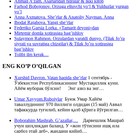
Ahmad A’zam. Asarlaridan fiqralar & Ikki kitob
Farhod Bobojonov. Orzuga eltuvchi yo‘l & Yulduzlar yurgan
yo`l
Anna Axmatova. She’rlar & Anatoliy Nayman. Anna
Ibodat Rajabova. Yangi she’rlar
Federiko Garsia Lorka. «Tamarit devoni»dan
Mirtemir domla xotirasiga bag’ishlov
Sulaymon Rahmon. Orzulardan yaratdi dunyo. (Tilak Jo’ra
siyrati va suvratiga chizgilar) & Tilak Jo’ra xotirasiga
bag’ishlov
Tolibi ilm kerak…
ENG KO’P O’QILGAN
Xurshid Davron. Vatan haqida she’rlar
1 сентябрь -
Ўзбекистон Республикасининг Мустақиллик куни.
Айём муборак бўлсин! Энг азиз ва энг…
Umar Xayyom.Ruboiylar
Буюк Умар Хайём
таваллудининг 970 йиллиги олдидан (15 май) Аввал
тафаккурда туғилиб, кейин қалб қўрига йўғрилган…
Boborahim Mashrab. G’azallar,…
Дарвешлик Машраб
учун шоҳликдан баланд. У «жон тўтисини ишқ ила
сарбоз этай деб», жандани кийиб…