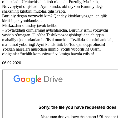
o’tkaziladi. Uchinchisida kitob o’qiladi. Fuzuliy, Mashrab,
Novvoyiyni o’qishadi. Ayni kunda, obi rayxon Buruniy degan
shaxsning kitobini mutolaa qilishyapti.
Buruniy degan yozuvchi kim? Qanday kitoblar yozgan, aniqlik
kiritish jarayonidamiz…
Markazdan shunday javob kelibdi.
– Poytaxtdagi olimlarning aytishlaricha, Buruniy ismli yozuvchi
yashab o’tmagan. U o’sha Teshikmozor qishlog’idan chiqqan
mahalliy ejodkorlardan bo’lishi mumkin. Tezlikda shaxsini aniqlab,
ma’lumot yuboring! Ayni kunda tirik bo’lsa, qamoqqa olinsin!
Yozgan narsalari musodara qilinib, yoqib yuborilsin! Ularni
o’qiganlar “uchlik komissiyasi” xukmiga havola etilsin!
06.02.2020