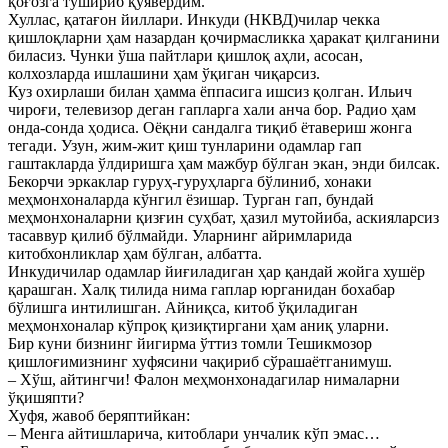
қоғозга тушириб қўявердим.
Хуллас, қатағон йиллари. Инкуди (НКВД)чилар чекка
қишлоқларни ҳам назардан қочирмасликка ҳаракат қилганини
биласиз. Чунки ўша пайтлари қишлоқ аҳли, асосан,
колхозларда ишлашини ҳам ўқиган чиқарсиз.
Куз охирлаши билан ҳамма ёппасига ишсиз қолган. Ильич
чироғи, телевизор деган гапларга хали анча бор. Радио ҳам
онда-сонда ҳодиса. Оёқни сандалга тиқиб ётавериш жонга
тегади. Узун, жим-жит қиш тунларини одамлар гап
гаштакларда ўлдиришга ҳам мажбур бўлган экан, энди билсак.
Бекорчи эркаклар гуруҳ-гуруҳларга бўлиниб, хонаки
меҳмонхоналарда кўнгил ёзишар. Турган гап, бундай
меҳмонхоналарни қизғин суҳбат, ҳазил мутойиба, аскияларсиз
тасаввур қилиб бўлмайди. Уларнинг айримларида
китобхонликлар ҳам бўлган, албатта.
Инкудичилар одамлар йиғиладиган ҳар қандай жойга хушёр
қарашган. Халқ тилида нима гаплар юрганидан бохабар
бўлишга интилишган. Айниқса, китоб ўқиладиган
меҳмонхоналар кўпроқ қизиқтиргани ҳам аниқ уларни.
Бир куни бизнинг йигирма ўттиз томли Тешикмозор
қишлоғимизнинг хуфясини чақириб сўрашаётганимуш.
– Хўш, айтингчи! Фалон меҳмонхонадагилар нималарни
ўқишяпти?
Хуфя, жавоб беряптийкан:
– Менга айтишларича, китоблари унчалик кўп эмас…