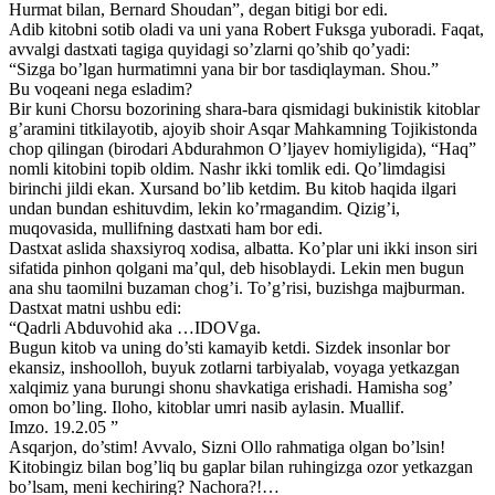
Hurmat bilan, Bernard Shoudan”, degan bitigi bor edi.
Adib kitobni sotib oladi va uni yana Robert Fuksga yuboradi. Faqat,
avvalgi dastxati tagiga quyidagi so’zlarni qo’shib qo’yadi:
“Sizga bo’lgan hurmatimni yana bir bor tasdiqlayman. Shou.”
Bu voqeani nega esladim?
Bir kuni Chorsu bozorining shara-bara qismidagi bukinistik kitoblar
g’aramini titkilayotib, ajoyib shoir Asqar Mahkamning Tojikistonda
chop qilingan (birodari Abdurahmon O’ljayev homiyligida), “Haq”
nomli kitobini topib oldim. Nashr ikki tomlik edi. Qo’limdagisi
birinchi jildi ekan. Xursand bo’lib ketdim. Bu kitob haqida ilgari
undan bundan eshituvdim, lekin ko’rmagandim. Qizig’i,
muqovasida, mullifning dastxati ham bor edi.
Dastxat aslida shaxsiyroq xodisa, albatta. Ko’plar uni ikki inson siri
sifatida pinhon qolgani ma’qul, deb hisoblaydi. Lekin men bugun
ana shu taomilni buzaman chog’i. To’g’risi, buzishga majburman.
Dastxat matni ushbu edi:
“Qadrli Abduvohid aka …IDOVga.
Bugun kitob va uning do’sti kamayib ketdi. Sizdek insonlar bor
ekansiz, inshoolloh, buyuk zotlarni tarbiyalab, voyaga yetkazgan
xalqimiz yana burungi shonu shavkatiga erishadi. Hamisha sog’
omon bo’ling. Iloho, kitoblar umri nasib aylasin. Muallif.
Imzo. 19.2.05 ”
Asqarjon, do’stim! Avvalo, Sizni Ollo rahmatiga olgan bo’lsin!
Kitobingiz bilan bog’liq bu gaplar bilan ruhingizga ozor yetkazgan
bo’lsam, meni kechiring? Nachora?!…