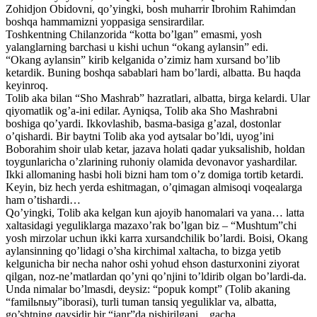
Zohidjon Obidovni, qo’yingki, bosh muharrir Ibrohim Rahimdan
boshqa hammamizni yoppasiga sensirardilar.
Toshkentning Chilanzorida “kotta bo’lgan” emasmi, yosh
yalanglarning barchasi u kishi uchun “okang aylansin” edi.
“Okang aylansin” kirib kelganida o’zimiz ham xursand bo’lib
ketardik. Buning boshqa sabablari ham bo’lardi, albatta. Bu haqda
keyinroq.
Tolib aka bilan “Sho Mashrab” hazratlari, albatta, birga kelardi. Ular
qiyomatlik og’a-ini edilar. Ayniqsa, Tolib aka Sho Mashrabni
boshiga qo’yardi. Ikkovlashib, basma-basiga g’azal, dostonlar
o’qishardi. Bir baytni Tolib aka yod aytsalar bo’ldi, uyog’ini
Boborahim shoir ulab ketar, jazava holati qadar yuksalishib, holdan
toygunlaricha o’zlarining ruhoniy olamida devonavor yashardilar.
Ikki allomaning hasbi holi bizni ham tom o’z domiga tortib ketardi.
Keyin, biz hech yerda eshitmagan, o’qimagan almisoqi voqealarga
ham o’tishardi…
Qo’yingki, Tolib aka kelgan kun ajoyib hanomalari va yana… latta
xaltasidagi yeguliklarga mazaxo’rak bo’lgan biz – “Mushtum”chi
yosh mirzolar uchun ikki karra xursandchilik bo’lardi. Boisi, Okang
aylansinning qo’lidagi o’sha kirchimal xaltacha, to bizga yetib
kelgunicha bir necha nahor oshi yohud ehson dasturxonini ziyorat
qilgan, noz-ne’matlardan qo’yni qo’njini to’ldirib olgan bo’lardi-da.
Unda nimalar bo’lmasdi, deysiz: “popuk kompt” (Tolib akaning
“familьnыy”iborasi), turli tuman tansiq yeguliklar va, albatta,
go’shtning qaysidir bir “janr”da pishirilgani…gacha.