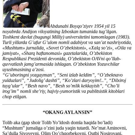
Abdunabi Boyqo’ziyev 1954 yil 15
noyabrda Andijon viloyatining Izboskan tumanida tug’ilgan.
Toshkent davlat (bugungi Milliy) universitetini tamomlagan (1983).
Turli yillarda G’afur G’ulom nomli adabiyot va san’at nashriyotida,
«Mushtum» jurnalida, «Sovet O’zbekistoni», «Xalq so’zi», «Oila va
jamiyat», «Sharq haftanomasi» gazetalarida, O’zbekiston
Respublikasi Prezidenti devonida, O’zbekiston OAVni qo’llab-
quvvatlash jamg’armasida ishlagan. O’zbekiston Yozuvchilar
uyushmasining a’zosi.
“G’uboringni yozgayman”, “Seni izlab keldim”, “O’zbeknavo
yulduzlari”, “Judolig’ dashti”, “Ko’zlari daryoyim!..”, “Dilxiroj
tuyg’ular”, “Besh navo”, “Besh so’mlik kekkayish”, “Cho’li
irog’im” nomli she’riy, hajviy-yumoristik va publitsistik kitoblari
chop etilgan.
“OKANG AYLANSIN”
Tolib aka (gap shoir Tolib Yo’ldosh domla haqida bo’ladi)
“Mushtum” jurnaliga o’zini juda yaqin tutardi. Ne’mat Aminovni,
Sa’dulla Siyoyevni, Olim Qo’chqorbekovni, Qutbi Nosirovani,