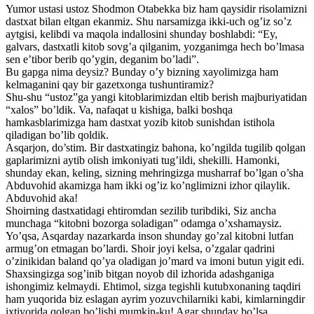
Yumor ustasi ustoz Shodmon Otabekka biz ham qaysidir risolamizni
dastxat bilan eltgan ekanmiz. Shu narsamizga ikki-uch og’iz so’z
aytgisi, kelibdi va maqola indallosini shunday boshlabdi: “Ey,
galvars, dastxatli kitob sovg’a qilganim, yozganimga hech bo’lmasa
sen e’tibor berib qo’ygin, deganim bo’ladi”.
Bu gapga nima deysiz? Bunday o’y bizning xayolimizga ham
kelmaganini qay bir gazetxonga tushuntiramiz?
Shu-shu “ustoz”ga yangi kitoblarimizdan eltib berish majburiyatidan
“xalos” bo’ldik. Va, nafaqat u kishiga, balki boshqa
hamkasblarimizga ham dastxat yozib kitob sunishdan istihola
qiladigan bo’lib qoldik.
Asqarjon, do’stim. Bir dastxatingiz bahona, ko’ngilda tugilib qolgan
gaplarimizni aytib olish imkoniyati tug’ildi, shekilli. Hamonki,
shunday ekan, keling, sizning mehringizga musharraf bo’lgan o’sha
Abduvohid akamizga ham ikki og’iz ko’nglimizni izhor qilaylik.
Abduvohid aka!
Shoirning dastxatidagi ehtiromdan sezilib turibdiki, Siz ancha
munchaga “kitobni bozorga soladigan” odamga o’xshamaysiz.
Yo’qsa, Asqarday nazarkarda inson shunday go’zal kitobni lutfan
armug’on etmagan bo’lardi. Shoir joyi kelsa, o’zgalar qadrini
o’zinikidan baland qo’ya oladigan jo’mard va imoni butun yigit edi.
Shaxsingizga sog’inib bitgan noyob dil izhorida adashganiga
ishongimiz kelmaydi. Ehtimol, sizga tegishli kutubxonaning taqdiri
ham yuqorida biz eslagan ayrim yozuvchilarniki kabi, kimlarningdir
ixtiyorida qolgan bo’lishi mumkin-ku! Agar shunday bo’lsa,