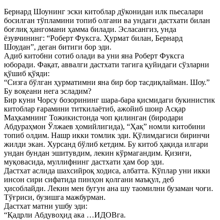
Бернард Шоунинг эски китоблар дўконидан илк пьесалари
босилган тўпламини топиб олгани ва ундаги дастхати билан
боғлиқ ҳангомани ҳамма билади. Эсласангиз, унда
ёзувчининг: “Роберт Фуксга. Ҳурмат билан, Бернард
Шоудан”, деган битиги бор эди.
Адиб китобни сотиб олади ва уни яна Роберт Фуксга
юборади. Фақат, аввалги дастхати тагига қуйидаги сўзларни
қўшиб қўяди:
“Сизга бўлган ҳурматимни яна бир бор тасдиқлайман. Шоу.”
Бу воқеани нега эсладим?
Бир куни Чорсу бозорининг шара-бара қисмидаги букинистик
китоблар ғарамини титкилаётиб, ажойиб шоир Асқар
Маҳкамнинг Тожикистонда чоп қилинган (биродари
Абдураҳмон Ўлжаев ҳомийлигида), “Ҳақ” номли китобини
топиб олдим. Нашр икки томлик эди. Қўлимдагиси биринчи
жилди экан. Хурсанд бўлиб кетдим. Бу китоб ҳақида илгари
ундан бундан эшитувдим, лекин кўрмагандим. Қизиғи,
муқовасида, муллифнинг дастхати ҳам бор эди.
Дастхат аслида шахсийроқ ходиса, албатта. Кўплар уни икки
инсон сири сифатида пинҳон қолгани маъқул, деб
ҳисоблайди. Лекин мен бугун ана шу таомилни бузаман чоғи.
Тўғриси, бузишга мажбурман.
Дастхат матни ушбу эди:
“Қадрли Абдувоҳид ака …ИДОВга.