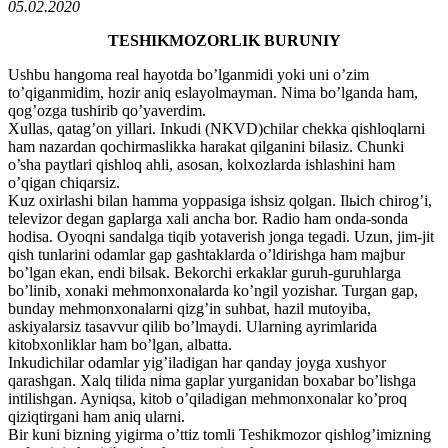
05.02.2020
TESHIKMOZORLIK BURUNIY
Ushbu hangoma real hayotda bo’lganmidi yoki uni o’zim
to’qiganmidim, hozir aniq eslayolmayman. Nima bo’lganda ham,
qog’ozga tushirib qo’yaverdim.
Xullas, qatag’on yillari. Inkudi (NKVD)chilar chekka qishloqlarni
ham nazardan qochirmaslikka harakat qilganini bilasiz. Chunki
o’sha paytlari qishloq ahli, asosan, kolxozlarda ishlashini ham
o’qigan chiqarsiz.
Kuz oxirlashi bilan hamma yoppasiga ishsiz qolgan. Ilьich chirog’i,
televizor degan gaplarga xali ancha bor. Radio ham onda-sonda
hodisa. Oyoqni sandalga tiqib yotaverish jonga tegadi. Uzun, jim-jit
qish tunlarini odamlar gap gashtaklarda o’ldirishga ham majbur
bo’lgan ekan, endi bilsak. Bekorchi erkaklar guruh-guruhlarga
bo’linib, xonaki mehmonxonalarda ko’ngil yozishar. Turgan gap,
bunday mehmonxonalarni qizg’in suhbat, hazil mutoyiba,
askiyalarsiz tasavvur qilib bo’lmaydi. Ularning ayrimlarida
kitobxonliklar ham bo’lgan, albatta.
Inkudichilar odamlar yig’iladigan har qanday joyga xushyor
qarashgan. Xalq tilida nima gaplar yurganidan boxabar bo’lishga
intilishgan. Ayniqsa, kitob o’qiladigan mehmonxonalar ko’proq
qiziqtirgani ham aniq ularni.
Bir kuni bizning yigirma o’ttiz tomli Teshikmozor qishlog’imizning