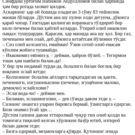
Синфдош ўртоғим Набижон Абдусаломов билан ҳарбийда
ҳам бир ротада хизмат қилдик.
Аскарнинг ҳар ой бошида оладиган 3 сўму 83 тийинлик
маоши бўларди. Дўстим ана шу пулни олди дегунча, дўконга
қараб чопар. Газетадан қилинган воранкага тўлдириб бир
кило печенье билан қайтиб келарди. Ўтириб олиб икковлон
паққос тушурардик. Қарасам, ҳар маошда ана шу ҳол. Бир гал,
печеньени мен олай, деб дўконга кетаётсам йўлимни тўсди:
– Сиз олиб келсангиз, емайман! Ўзим сотиб олиб емасам
кўнлим жойига тушмайди.
– Икковимиз еяпмиз-у, – дейман, ҳайрон бўлиб. – Тегирмон
тоши ҳам навбати билан-да!
У бир зум индамай турди-да, болалиги билан боғлиқ бир
воқеани эслай кетди:
– Колхознинг болалик аёлларга тарқатадиган оқ қанти,
печенниги, изгушонкасини (печенье, згущённое малоко,
демоқчи) эслайсизми?
– Эслаганда-чи! – дейман мен.
– Биламан, эслашингизни, – дея сўзида давом этди у. –
Сизнинг онангиз уларни бировга бермай, ўзингларга едирган.
Бизи онамиз ўгай эди…
Дўстим гапини давом эттиролмай чуқур тин олиб қолди ва
томоғига тиқилиб келган хўрликни базўр ютиб, изтироб
билан давом этди:
– Бизга едирмай, меҳмонларга қўярди. Қутининг ичида