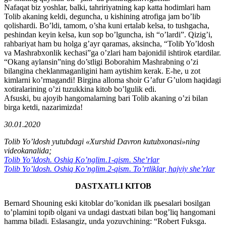
Nafaqat biz yoshlar, balki, tahririyatning kap katta hodimlari ham
Tolib akaning keldi, deguncha, u kishining atrofiga jam bo’lib
qolishardi. Bo’ldi, tamom, o’sha kuni ertalab kelsa, to tushgacha,
peshindan keyin kelsa, kun sop bo’lguncha, ish “o’lardi”. Qizig’i,
rahbariyat ham bu holga g’ayr qaramas, aksincha, “Tolib Yo’ldosh
va Mashrabxonlik kechasi”ga o’zlari ham bajonidil ishtirok etardilar.
“Okang aylansin”ning do’stligi Boborahim Mashrabning o’zi
bilangina cheklanmaganligini ham aytishim kerak. E-he, u zot
kimlarni ko’rmagandi! Birgina alloma shoir G’afur G’ulom haqidagi
xotiralarining o’zi tuzukkina kitob bo’lgulik edi.
Afsuski, bu ajoyib hangomalarning bari Tolib akaning o’zi bilan
birga ketdi, nazarimizda!
30.01.2020
Tolib Yo’ldosh yutubdagi «Xurshid Davron kutubxonasi»ning
videokanalida;
Tolib Yo’ldosh. Oshiq Ko’nglim.1-qism. She’rlar
Tolib Yo’ldosh. Oshiq Ko’nglim.2-qism. To’rtliklar, hajviy she’rlar
DASTXATLI KITOB
Bernard Shouning eski kitoblar do’konidan ilk pьesalari bosilgan
to’plamini topib olgani va undagi dastxati bilan bog’liq hangomani
hamma biladi. Eslasangiz, unda yozuvchining: “Robert Fuksga.