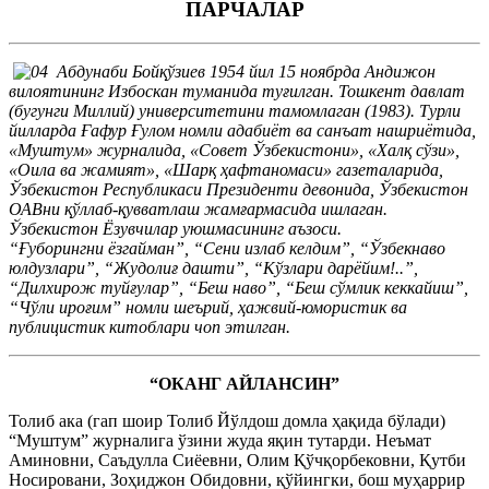
ПАРЧАЛАР
Абдунаби Бойқўзиев 1954 йил 15 ноябрда Андижон
вилоятининг Избоскан туманида туғилган. Тошкент давлат
(бугунги Миллий) университетини тамомлаган (1983). Турли
йилларда Ғафур Ғулом номли адабиёт ва санъат нашриётида,
«Муштум» журналида, «Совет Ўзбекистони», «Халқ сўзи»,
«Оила ва жамият», «Шарқ ҳафтаномаси» газеталарида,
Ўзбекистон Республикаси Президенти девонида, Ўзбекистон
ОАВни қўллаб-қувватлаш жамғармасида ишлаган.
Ўзбекистон Ёзувчилар уюшмасининг аъзоси.
“Ғуборингни ёзгайман”, “Сени излаб келдим”, “Ўзбекнаво
юлдузлари”, “Жудолиғ дашти”, “Кўзлари дарёйим!..”,
“Дилхирож туйғулар”, “Беш наво”, “Беш сўмлик кеккайиш”,
“Чўли ироғим” номли шеърий, ҳажвий-юмористик ва
публицистик китоблари чоп этилган.
“ОКАНГ АЙЛАНСИН”
Толиб ака (гап шоир Толиб Йўлдош домла ҳақида бўлади)
“Муштум” журналига ўзини жуда яқин тутарди. Неъмат
Аминовни, Саъдулла Сиёевни, Олим Қўчқорбековни, Қутби
Носировани, Зоҳиджон Обидовни, қўйингки, бош муҳаррир