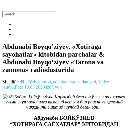
Abdunabi Boyqo’ziyev. «Xotiraga
sayohatlar» kitobidan parchalar &
Abdunabi Boyqo’ziyev «Tarona va
zamona» radiodasturida
Muallif
Adib
:
O'zbek tarixi, adabiyoti va madaniyati
,
Video,
Audio,Foto
16.03.2020
izoh yo'q
Бобом, Бойқўзи бува Қирғизбой ўғли очкўзлиги ва аҳолига
зулми учун узоқ йилга қамалиб кетган бир раиснинг қутулиб
чиққанини эшитиб шундай деган эди..
.
Абдунаби БОЙҚЎЗИЕВ
“ХОТИРАГА САЁҲАТЛАР” КИТОБИДАН