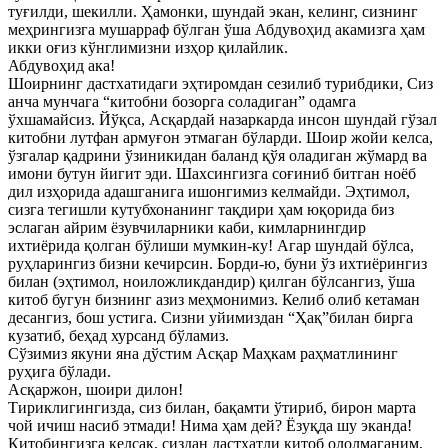
туғилди, шекилли. Ҳамонки, шундай экан, келинг, сизнинг
меҳрингизга мушарраф бўлган ўша Абдувоҳид акамизга ҳам
икки оғиз кўнглимизни изҳор қилайлик.
Абдувоҳид ака!
Шоирнинг дастхатидаги эҳтиромдан сезилиб турибдики, Сиз
анча мунчага “китобни бозорга соладиган” одамга
ўхшамайсиз. Йўқса, Асқардай назаркарда инсон шундай гўзал
китобни лутфан армуғон этмаган бўларди. Шоир жойи келса,
ўзгалар қадрини ўзиникидан баланд қўя оладиган жўмард ва
имони бутун йигит эди. Шахсингизга соғиниб битган ноёб
дил изҳорида адашганига ишонгимиз келмайди. Эҳтимол,
сизга тегишли кутубхонанинг тақдири ҳам юқорида биз
эслаган айрим ёзувчиларники каби, кимларнингдир
ихтиёрида қолган бўлиши мумкин-ку! Агар шундай бўлса,
руҳларингиз бизни кечирсин. Борди-ю, буни ўз ихтиёрингиз
билан (эҳтимол, ноиложликдандир) қилган бўлсангиз, ўша
китоб бугун бизнинг азиз меҳмонимиз. Келиб олиб кетаман
десангиз, бош устига. Сизни уйимиздан “Ҳақ”билан бирга
кузатиб, беҳад хурсанд бўламиз.
Сўзимиз якуни яна дўстим Асқар Маҳкам раҳматлининг
руҳига бўлади.
Асқаржон, шоири дилон!
Тириклигингизда, сиз билан, бақамти ўтириб, бирон марта
чой ичиш насиб этмади! Нима ҳам дей? Ёзуқда шу эканда!
Китобингизга келсак, сиздан дастхатли китоб ололмаганим,