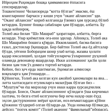
Иброҳим Раҳимдан бошқа ҳаммамизни ёппасига
сенсирардилар.
Тошкентнинг Чиланзорида “котта бўлган” эмасми, ёш
ялангларнинг барчаси у киши учун “оканг айлансин” эди.
“Оканг айлансин” кириб келганида ўзимиз ҳам хурсанд бўлиб
кетардик. Бунинг бошқа сабаблари ҳам бўларди, албатта. Бу
ҳақда кейинроқ.
Толиб ака билан “Шо Машраб” ҳазратлари, албатта, бирга
келарди. Улар қиёматлик оға-ини эдилар. Айниқса, Толиб ака
Шо Машрабни бошига қўярди. Икковлашиб, басма-басига
ғазал, достонлар ўқишарди. Бир байтни Толиб ака ёд айтсалар
бўлди, уёғини Бобораҳим шоир улаб кетар, жазава ҳолати
қадар юксалишиб, ҳолдан тойгунларича ўзларининг руҳоний
оламида девонавор яшардилар. Икки алломанинг ҳасби ҳоли
бизни ҳам том ўз домига тортиб кетарди.
Кейин, биз ҳеч ерда эшитмаган, ўқимаган алмисоқи
воқеаларга ҳам ўтишарди…
Қўйингки, Толиб ака келган кун ажойиб ҳаномалари ва яна…
латта халтасидаги егуликларга мазахўрак бўлган биз –
“Муштум”чи ёш мирзолар учун икки карра хурсандчилик
бўларди. Боиси, Оканг айлансиннинг қўлидаги ўша кирчимал
халтача, то бизга етиб келгунича бир неча наҳор оши ёҳуд
эҳсон дастурхонини зиёрат қилган, ноз-неъматлардан қўйни
қўнжини тўлдириб олган бўларди-да. Унда нималар бўлмасди,
дейсиз: “попук компт” (Толиб аканинг “фамильный”ибораси),