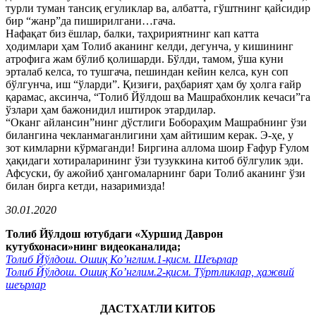
турли туман тансиқ егуликлар ва, албатта, гўштнинг қайсидир
бир “жанр”да пиширилгани…гача.
Нафақат биз ёшлар, балки, таҳририятнинг кап катта
ҳодимлари ҳам Толиб аканинг келди, дегунча, у кишининг
атрофига жам бўлиб қолишарди. Бўлди, тамом, ўша куни
эрталаб келса, то тушгача, пешиндан кейин келса, кун соп
бўлгунча, иш “ўларди”. Қизиғи, раҳбарият ҳам бу ҳолга ғайр
қарамас, аксинча, “Толиб Йўлдош ва Машрабхонлик кечаси”га
ўзлари ҳам бажонидил иштирок этардилар.
“Оканг айлансин”нинг дўстлиги Бобораҳим Машрабнинг ўзи
билангина чекланмаганлигини ҳам айтишим керак. Э-ҳе, у
зот кимларни кўрмаганди! Биргина аллома шоир Ғафур Ғулом
ҳақидаги хотираларининг ўзи тузуккина китоб бўлгулик эди.
Афсуски, бу ажойиб ҳангомаларнинг бари Толиб аканинг ўзи
билан бирга кетди, назаримизда!
30.01.2020
Толиб Йўлдош ютубдаги «Хуршид Даврон
кутубхонаси»нинг видеоканалида;
Толиб Йўлдош. Ошиқ Ко’нглим.1-қисм. Шеърлар
Толиб Йўлдош. Ошиқ Ко’нглим.2-қисм. Тўртликлар, ҳажвий
шеърлар
ДАСТХАТЛИ КИТОБ