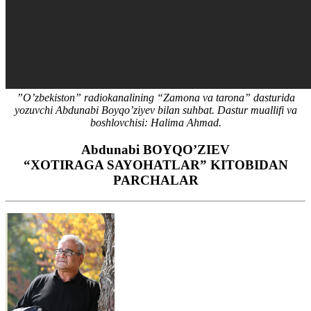
”O’zbekiston” radiokanalining “Zamona va tarona” dasturida
yozuvchi Abdunabi Boyqo’ziyev bilan suhbat. Dastur muallifi va
boshlovchisi: Halima Ahmad.
Abdunabi BOYQO’ZIEV
“XOTIRAGA SAYOHATLAR” KITOBIDAN
PARCHALAR