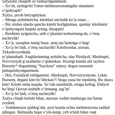
xufyasini chaqirib so’rashayotganimush.
– Xo’sh, aytingchi! Falon mehmonxonadagilar nimalarni
o’qishyapti?
Xufya, javob beryaptiykan:
– Menga aytishlaricha, kitoblari unchalik ko’p emas…
– Biz sizdan ularda qancha kitobi borliginimas, qanday kitoblarni
o’qishyotgani haqida ayting, diyappiz!
– Berdisini aytguncha, urib o’pkamni tushurmang-da, o’rtoq
nacheylik!
– Xo’p, uzoqdan mang’imay, aniq ma’lumotga o’ting!
– Xo’p bo’ladi, o’rtoq nachaylik! Kitobxonlar, asosan,
Tirkashvoynikida
to’planishadi. Angitlarimning aytishicha, ular Pizuliydi, Mashrapti,
Novvoyiydi g’azallarini o’qisharkan. Hozirgi kunda obi rayhon
Buruniy* deganining “Saydona” miyey, degan narsasini
pishqarishyotganmush.
– Hm, Fuzuliydi eshitganmiz. Mashrapti, Navvoyiyniyam. Lekin
Buruniy, degani kim bo’ldiykan?! Sizga yana bir topshiriq. Bu shaxs
kim? Kitobi nima haqida. So’rab-surishtirib, ertaga keling. Ehtiyot
bo’ling! Qovun tushirib o’tirmang, tag’in!
– Xo’p bo’ladi, o’rtoq nacheylik!
Xufya chiqib ketishi bilan, maxsus xodim markazga ma’lumat
yozibdi.
– Teshikmozor qishlog’ida, ayni kunda uchta mehmonxona tashkil
qilingan. Ikkitasida faqat o’yin-kulgi, yeb ichish bilan vaqt