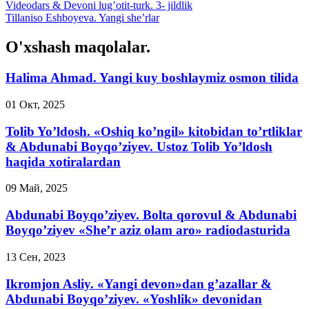
Videodars & Devoni lug’otit-turk. 3- jildlik
Tillaniso Eshboyeva. Yangi she’rlar
O'xshash maqolalar.
Halima Ahmad. Yangi kuy boshlaymiz osmon tilida
01 Окт, 2025
Tolib Yo’ldosh. «Oshiq ko’ngil» kitobidan to’rtliklar
& Abdunabi Boyqo’ziyev. Ustoz Tolib Yo’ldosh
haqida xotiralardan
09 Май, 2025
Abdunabi Boyqo’ziyev. Bolta qorovul & Abdunabi
Boyqo’ziyev «She’r aziz olam aro» radiodasturida
13 Сен, 2023
Ikromjon Asliy. «Yangi devon»dan g’azallar &
Abdunabi Boyqo’ziyev. «Yoshlik» devonidan