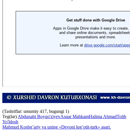
(Tashriflar: umumiy 417, bugungi 1)
Teg(lar)
Abdunabi Boyqo'ziyev
Asqar Mahkam
Halima Ahmad
Tolib
Yo'ldosh
Mahmud Koshg’ariy va uning «Devoni lug’otit-turk» asari.