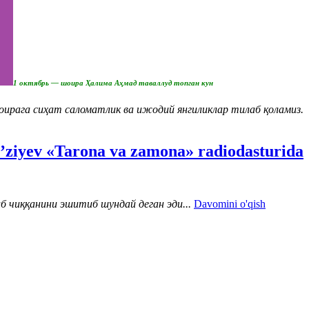
1 октябрь — шоира Ҳалима Аҳмад таваллуд топган кун
ирага сиҳат саломатлик ва ижодий янгиликлар тилаб қоламиз.
’ziyev «Tarona va zamona» radiodasturida
либ чиққанини эшитиб шундай деган эди..
.
Davomini o'qish