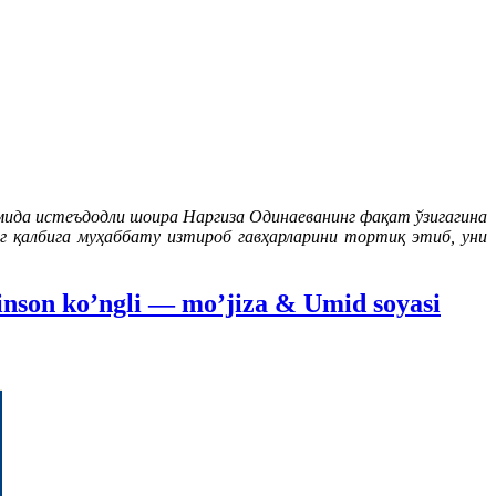
ида истеъдодли шоира Наргиза Одинаеванинг фақат ўзигагина
нг қалбига муҳаббату изтироб гавҳарларини тортиқ этиб, уни
inson ko’ngli — mo’jiza & Umid soyasi