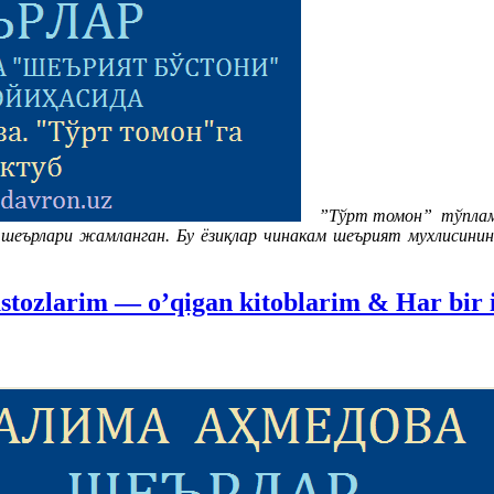
”Тўрт томон”
тўплам
н шеърлари жамланган. Бу ёзиқлар чинакам шеърият мухлисини
tozlarim — o’qigan kitoblarim & Har bir 