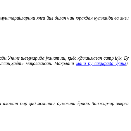
муштарийларини янги йил билан чин юракдан қутлайди ва янги
ди.Унинг шеърларида ўхшатиш, қиёс қўлланмаган сатр йўқ. Бу
гулсан,ҳаёт» мақоласидан. Мақолани
мана бу саҳифада ўқинг
).
би аломат бир ҳид жоннинг думоғини ёради. Занжирлар зикрга