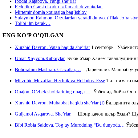
Ibodat Rajabova. Yangi she’rlar
Federiko Garsia Lorka. «Tamarit devoni»dan
Mirtemir domla xotirasiga bag’ishlov
Sulaymon Rahmon. Orzulardan yaratdi dunyo. (Tilak Jo’ra siyrati
Tolibi ilm kerak…
ENG KO’P O’QILGAN
Xurshid Davron. Vatan haqida she’rlar
1 сентябрь - Ўзбекис
Umar Xayyom.Ruboiylar
Буюк Умар Хайём таваллудининг 
Boborahim Mashrab. G’azallar,…
Дарвешлик Машраб учун ш
Mirzohid Muzaffar. Hechlik va Hellados. Esse
Тил нимага им
Onajon. O’zbek shoirlarining onaga…
Ўзбек адабиёти Она ҳ
Xurshid Davron. Muhabbat haqida she’rlar (I)
Ёдларингга ол
Guljamol Asqarova. She’rlar.
Шоир қачон шеър ёзади? Шу с
Bibi Robia Saidova. Tog‘ay Murodning “Bu dunyoda…
Ўзбек