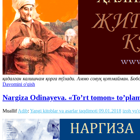
қадалган калишчам қорга тўлади. Аммо совуқ қотмайман. Боб
Davomini o'qish
Nargiza Odinayeva. «To’rt tomon» to’pla
Muallif
Adib
:
Yangi kitoblar va asarlar taqdimoti
09.01.2018
izoh yo'