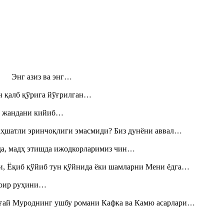
н! Энг азиз ва энг…
н қалб қўрига йўғрилган…
», жандани кийиб…
аҳшатли эринчоқлиги эмасмиди? Биз дунёни аввал…
шда, мадҳ этишда ижодкорларимиз чин…
и, Ёқиб қўйиб тун қўйнида ёки шамларни Мени ёдга…
шоир руҳини…
Тоғай Муроднинг ушбу романи Кафка ва Камю асарлари…