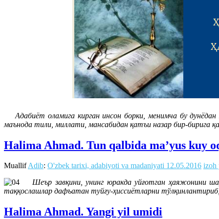
Адабиёт оламига кирган инсон борки, менимча бу дунёдан ях
маънода тили, миллати, мансабидан қатъи назар бир-бирига 
Halima Ahmad. Tun qalbida ma’yus kuy oq
Muallif
Adib
:
O'zbek tarixi, adabiyoti va madaniyati
12.05.2016
izoh
Шеър завқини, унинг юракда уйғотган ҳаяжонини ш
таққослашлар дафъатан туйғу-ҳиссиётларни тўлқинлантириб, 
Halima Ahmad. Yangi yil umidi