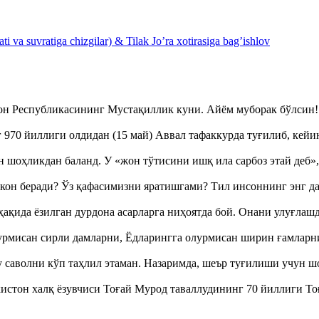
 va suvratiga chizgilar) & Tilak Jo’ra xotirasiga bag’ishlov
тон Республикасининг Мустақиллик куни. Айём муборак бўлси
970 йиллиги олдидан (15 май) Аввал тафаккурда туғилиб, кейи
оҳликдан баланд. У «жон тўтисини ишқ ила сарбоз этай деб
кон беради? Ўз қафасимизни яратишгами? Тил инсоннинг энг д
ақида ёзилган дурдона асарларга ниҳоятда бой. Онани улуғла
урмисан сирли дамларни, Ёдларингга олурмисан ширин ғамларн
аволни кўп таҳлил этаман. Назаримда, шеър туғилиши учун 
истон халқ ёзувчиси Тоғай Мурод таваллудининг 70 йиллиги 