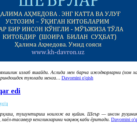
шилик излаб яшайди. Аслида мен барча ижодкорларни (хом хаёл
қариндошдек туюлади менга…
Davomini o'qish
ar edi
 yo'q
арҳлаш, тушунтириш ноилож ва қийин. Шеър — инсон руҳинин
хаёл-тасаввур кенгликларини чақмоқ каби ёритади.
Davomini o'q