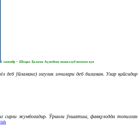
1 октябр – Шоира Ҳалима Аҳмедова таваллуд топган кун
 деб ўйламанг) эзгулик элчилари деб биламан. Улар қайсидир
г сирли жумбоғидир. Ўринли ўхшатиш, фавқулодда топилган
ish