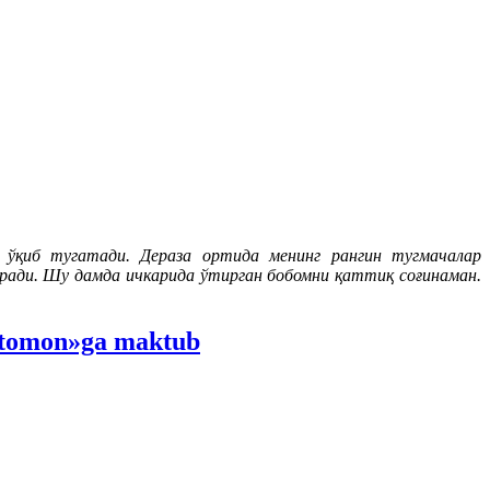
и ўқиб тугатади. Дераза ортида менинг рангин тугмачалар
иради. Шу дамда ичкарида ўтирган бобомни қаттиқ соғинаман.
t tomon»ga maktub