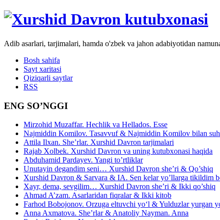
Adib asarlari, tarjimalari, hamda o'zbek va jahon adabiyotidan namun
Bosh sahifa
Sayt xaritasi
Qiziqarli saytlar
RSS
ENG SO’NGGI
Mirzohid Muzaffar. Hechlik va Hellados. Esse
Najmiddin Komilov. Tasavvuf & Najmiddin Komilov bilan suhb
Attila Ilxan. She’rlar. Xurshid Davron tarjimalari
Rajab Xolbek. Xurshid Davron va uning kutubxonasi haqida
Abduhamid Pardayev. Yangi to’rtliklar
Unutayin degandim seni… Xurshid Davron she’ri & Qo’shiq
Xurshid Davron & Sarvara & IA. Sen kelar yo’llarga tikildim
Xayr, dema, sevgilim… Xurshid Davron she’ri & Ikki qo’shiq
Ahmad A’zam. Asarlaridan fiqralar & Ikki kitob
Farhod Bobojonov. Orzuga eltuvchi yo‘l & Yulduzlar yurgan y
Anna Axmatova. She’rlar & Anatoliy Nayman. Anna