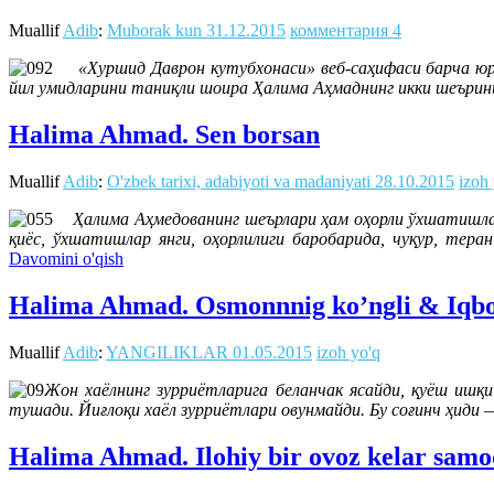
Muallif
Adib
:
Muborak kun
31.12.2015
комментария 4
«Хуршид Даврон кутубхонаси» веб-саҳифаси барча ю
йил умидларини таниқли шоира Ҳалима Аҳмаднинг икки шеърин
Halima Ahmad. Sen borsan
Muallif
Adib
:
O'zbek tarixi, adabiyoti va madaniyati
28.10.2015
izoh
Ҳалима Аҳмедованинг шеърлари ҳам оҳорли ўхшатишла
қиёс, ўхшатишлар янги, оҳорлилиги баробарида, чуқур, тер
Davomini o'qish
Halima Ahmad. Osmonnnig ko’ngli & Iqbol
Muallif
Adib
:
YANGILIKLAR
01.05.2015
izoh yo'q
Жон хаёлнинг зурриётларига беланчак ясайди, қуёш ишқ
тушади. Йиғлоқи хаёл зурриётлари овунмайди. Бу соғинч ҳиди —
Halima Ahmad. Ilohiy bir ovoz kelar sam