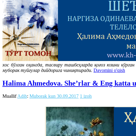
хос бўлган оҳангда, тасвиру ташбеҳларда қоғоз юзини кўрга
муборак туйғулар дийдорига чиниқтиради.
Davomini o'qish
Halima Ahmedova. She’rlar & Eng katta us
Muallif
Adib
:
Muborak kun
30.09.2017
1 izoh