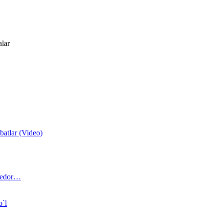
alar
atlar (Video)
 bedor…
o`l