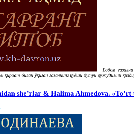
Бобом ғазалн
ом қироат билан ўқиган ғазалнинг қуёши бутун вужудимни қизд
midan she’rlar & Halima Ahmedova. «To’r
q