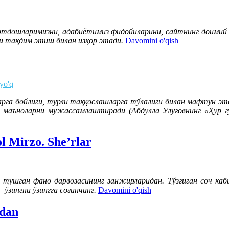
ртдошларимизни, адабиётимиз фидойиларини, сайтнинг доимий 
и тақдим этиш билан изҳор этади.
Davomini o'qish
 yo'q
рга бойлиги, турли таққослашларга тўлалиги билан мафтун эта
ан маъноларни мужассамлаштиради (Абдулла Улуғовнинг «Ҳур 
 Mirzo. She’rlar
и тушган фано дарвозасининг занжирларидан. Тўзғиган соч ка
 ўзингни ўзингга соғинчинг.
Davomini o'qish
odan