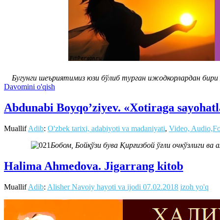
Бугунги шеъриятимиз юзи бўлиб турган ижодкорлардан бири Ҳ
Davomini o'qish
Abdunabi Boyqo’ziyev. «Xotiraga sayohat
Muallif
Adib
:
O'zbek tarixi, adabiyoti va madaniyati
,
Video, Audio,F
Бобом, Бойқўзи бува Қирғизбой ўғли очкўзлиги ва 
Halima Ahmedova. Jigarrang kitob
Muallif
Adib
:
Alisher Navoiy hayoti va ijodi
07.02.2018
izoh yo'q