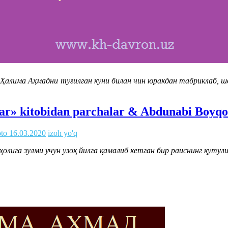
алима Аҳмадни туғилган куни билан чин юракдан табриклаб, шо
lar» kitobidan parchalar & Abdunabi Boyqo
oto
16.03.2020
izoh yo'q
аҳолига зулми учун узоқ йилга қамалиб кетган бир раиснинг қуту