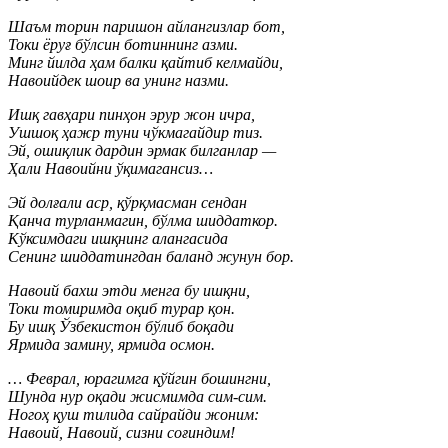
Шаъм торин паришон айлангизлар бот,
Токи ёруғ бўлсин ботиннинг азми.
Минг йилда ҳам балки қайтиб келмайди,
Навоийдек шоир ва унинг назми.
Ишқ гавҳари пинҳон эрур жон ичра,
Ушшоқ ҳажр туни чўкмагайдир тиз.
Эй, ошиқлик дардин эрмак билганлар —
Ҳали Навоийни ўқимагансиз…
Эй долғали аср, қўрқмасман сендан
Қанча турланмагин, бўлма шиддаткор.
Кўксимдаги ишқнинг алангасида
Сенинг шиддатингдан баланд жунун бор.
Навоий бахш этди менга бу ишқни,
Токи томиримда оқиб турар қон.
Бу ишқ Ўзбекистон бўлиб боқади
Ярмида замину, ярмида осмон.
… Феврал, юрагимга қўйгин бошингни,
Шунда нур оқади жисмимда сим-сим.
Ногоҳ қуш тилида сайрайди жоним:
Навоий, Навоий, сизни соғиндим!