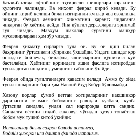
Баъзи-баъзида офтобнинг эҳтиросли шивирлари юракнинг
қулоғига чалинади. Ва ниҳоят феврал кириб келади. Бу
ойнинг кириб келиши билан изғиринли кунлар яна озодликка
чиқади. Феврал аёзининг ҳикматини қаранг: чидаганга
чиқарган бу ҳаётни, дейди. Яна кўнгил деразаларига эринмай
гул чизади. Мавҳум шакллар суратини машҳур
мусаввирлардан ҳам зўр чизади.
Феврал ҳикмату сирларга тўла ой. Бу ой қиш билан
баҳорнинг ўртасидаги кўприкка ўхшайди. Ундаги шиддат қор
остидаги бойчечак, бинафша, ялпизларнинг қўшиғига куй
басталайди. Ҳаётнинг қорнидаги яшил фаслига изтиробдан
туғиладиган ишқнинг, умиднинг сабоғини ўтайди.
Феврал ойида туғилганларга ҳавасим келади. Аммо бу ойда
туғилганларнинг бари ҳам Навоий ёхуд Бобур бўлолмайди.
Хазону қорлар кўмиб кетган хотираларнинг нақшинкор
даричасини очаман: бобомнинг равоқли кулбаси, кулба
ўртасида сандали, ундан сал нарироқда катта сандиқ.
Сандалга оёғини тиқиб, саксовул чўғидан ҳузур топаётган
бобом мук тушиб китоб ўқийди:
Истаганлар бизни саҳрои балода истангиз,
Водийи ҳижрон ила дашти фанода истангиз.