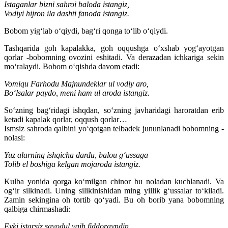
Istaganlar bizni sahroi baloda istangiz,
Vodiyi hijron ila dashti fanoda istangiz.
Bobom yig‘lab o‘qiydi, bag‘ri qonga to‘lib o‘qiydi.
Tashqarida goh kapalakka, goh oqqushga o‘xshab yog‘ayotgan
qorlar -bobomning ovozini eshitadi. Va derazadan ichkariga sekin
mo‘ralaydi. Bobom o‘qishda davom etadi:
Vomiqu Farhodu Majnundeklar ul vodiy aro,
Bo‘lsalar paydo, meni ham ul aroda istangiz.
So‘zning bag‘ridagi ishqdan, so‘zning javharidagi haroratdan erib
ketadi kapalak qorlar, oqqush qorlar…
Ismsiz sahroda qalbini yo‘qotgan telbadek jununlanadi bobomning -
nolasi:
Yuz alarning ishqicha dardu, balou g‘ussaga
Tolib el boshiga kelgan mojaroda istangiz.
Kulba yonida qorga ko‘milgan chinor bu noladan kuchlanadi. Va
og‘ir silkinadi. Uning silikinishidan ming yillik g‘ussalar to‘kiladi.
Zamin sekingina oh tortib qo‘yadi. Bu oh borib yana bobomning
qalbiga chirmashadi:
Eyki istarsiz savodul vajh fiddorayndin,