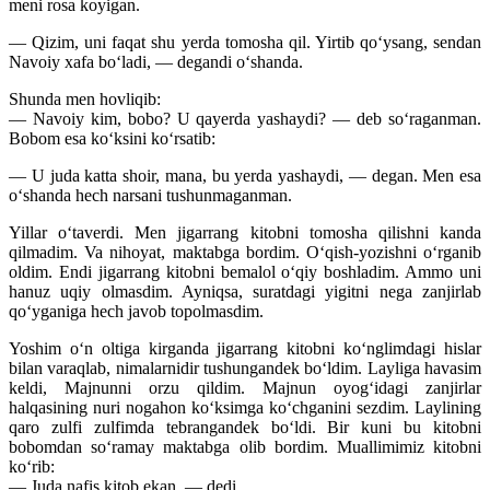
meni rosa koyigan.
— Qizim, uni faqat shu yerda tomosha qil. Yirtib qo‘ysang, sendan
Navoiy xafa bo‘ladi, — degandi o‘shanda.
Shunda men hovliqib:
— Navoiy kim, bobo? U qayerda yashaydi? — deb so‘raganman.
Bobom esa ko‘ksini ko‘rsatib:
— U juda katta shoir, mana, bu yerda yashaydi, — degan. Men esa
o‘shanda hech narsani tushunmaganman.
Yillar o‘taverdi. Men jigarrang kitobni tomosha qilishni kanda
qilmadim. Va nihoyat, maktabga bordim. O‘qish-yozishni o‘rganib
oldim. Endi jigarrang kitobni bemalol o‘qiy boshladim. Ammo uni
hanuz uqiy olmasdim. Ayniqsa, suratdagi yigitni nega zanjirlab
qo‘yganiga hech javob topolmasdim.
Yoshim o‘n oltiga kirganda jigarrang kitobni ko‘nglimdagi hislar
bilan varaqlab, nimalarnidir tushungandek bo‘ldim. Layliga havasim
keldi, Majnunni orzu qildim. Majnun oyog‘idagi zanjirlar
halqasining nuri nogahon ko‘ksimga ko‘chganini sezdim. Laylining
qaro zulfi zulfimda tebrangandek bo‘ldi. Bir kuni bu kitobni
bobomdan so‘ramay maktabga olib bordim. Muallimimiz kitobni
ko‘rib:
— Juda nafis kitob ekan, — dedi.