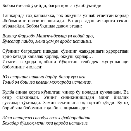
Бобом йиғлаб ўқийди, бағри қонга тўлиб ўқийди.
Ташқарида гоҳ капалакка, гоҳ оққушга ўхшаб ёғаётган қорлар
-бобомнинг овозини эшитади. Ва деразадан ичкарига секин
мўралайди. Бобом ўқишда давом этади:
Вомиқу Фарҳоду Мажнундеклар ул водий аро,
Бўлсалар пайдо, мени ҳам ул арода истангиз.
Сўзнинг бағридаги ишқдан, сўзнинг жавҳаридаги ҳароратдан
эриб кетади капалак қорлар, оққуш қорлар…
Исмсиз саҳрода қалбини йўқотган телбадек жунунланади
бобомнинг -ноласи:
Юз аларнинг ишқича дарду, балоу ғуссага
Толиб эл бошига келган можарода истангиз.
Кулба ёнида қорга кўмилган чинор бу ноладан кучланади. Ва
оғир силкинади. Унинг силикинишидан минг йиллик
ғуссалар тўкилади. Замин секингина оҳ тортиб қўяди. Бу оҳ
бориб яна бобомнинг қалбига чирмашади:
Эйки истарсиз саводул важҳ фиддорайндин,
Бохабар бўлмоқ мени юзи қарода истангиз.