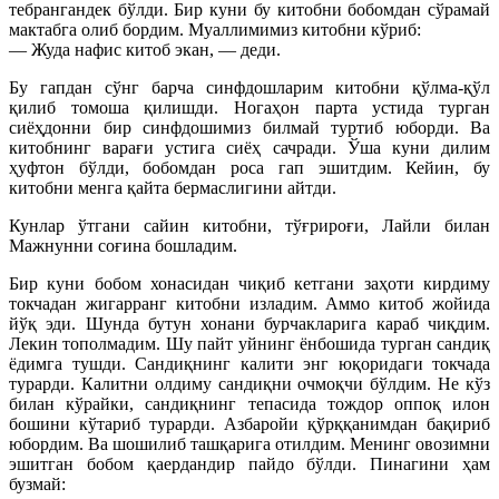
тебрангандек бўлди. Бир куни бу китобни бобомдан сўрамай
мактабга олиб бордим. Муаллимимиз китобни кўриб:
— Жуда нафис китоб экан, — деди.
Бу гапдан сўнг барча синфдошларим китобни қўлма-қўл
қилиб томоша қилишди. Ногаҳон парта устида турган
сиёҳдонни бир синфдошимиз билмай туртиб юборди. Ва
китобнинг варағи устига сиёҳ сачради. Ўша куни дилим
ҳуфтон бўлди, бобомдан роса гап эшитдим. Кейин, бу
китобни менга қайта бермаслигини айтди.
Кунлар ўтгани сайин китобни, тўғрироғи, Лайли билан
Мажнунни соғина бошладим.
Бир куни бобом хонасидан чиқиб кетгани заҳоти кирдиму
токчадан жигарранг китобни изладим. Аммо китоб жойида
йўқ эди. Шунда бутун хонани бурчакларига караб чиқдим.
Лекин тополмадим. Шу пайт уйнинг ёнбошида турган сандиқ
ёдимга тушди. Сандиқнинг калити энг юқоридаги токчада
турарди. Калитни олдиму сандиқни очмоқчи бўлдим. Не кўз
билан кўрайки, сандиқнинг тепасида тождор оппоқ илон
бошини кўтариб турарди. Азбаройи қўрққанимдан бақириб
юбордим. Ва шошилиб ташқарига отилдим. Менинг овозимни
эшитган бобом қаердандир пайдо бўлди. Пинагини ҳам
бузмай: