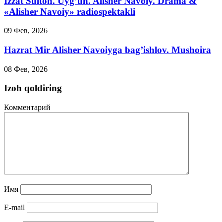
Izzat Sulton. Uyg’un. Alisher Navoiy. Drama &
«Alisher Navoiy» radiospektakli
09 Фев, 2026
Hazrat Mir Alisher Navoiyga bag’ishlov. Mushoira
08 Фев, 2026
Izoh qoldiring
Комментарий
Имя
E-mail