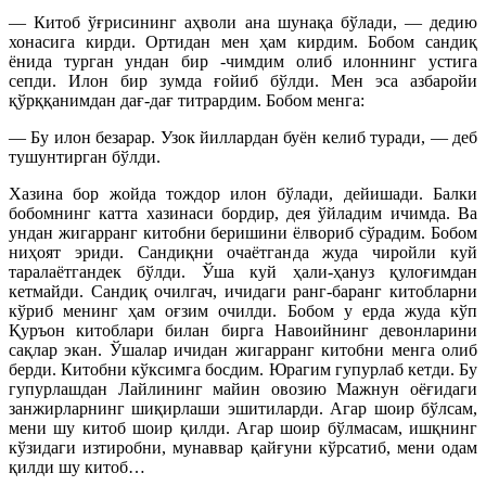
— Китоб ўғрисининг аҳволи ана шунақа бўлади, — дедию
хонасига кирди. Ортидан мен ҳам кирдим. Бобом сандиқ
ёнида турган ундан бир -чимдим олиб илоннинг устига
сепди. Илон бир зумда ғойиб бўлди. Мен эса азбаройи
қўрққанимдан дағ-дағ титрардим. Бобом менга:
— Бу илон безарар. Узок йиллардан буён келиб туради, — деб
тушунтирган бўлди.
Хазина бор жойда тождор илон бўлади, дейишади. Балки
бобомнинг катта хазинаси бордир, дея ўйладим ичимда. Ва
ундан жигарранг китобни беришини ёлвориб сўрадим. Бобом
ниҳоят эриди. Сандиқни очаётганда жуда чиройли куй
таралаётгандек бўлди. Ўша куй ҳали-ҳануз қулоғимдан
кетмайди. Сандиқ очилгач, ичидаги ранг-баранг китобларни
кўриб менинг ҳам оғзим очилди. Бобом у ерда жуда кўп
Қуръон китоблари билан бирга Навоийнинг девонларини
сақлар экан. Ўшалар ичидан жигарранг китобни менга олиб
берди. Китобни кўксимга босдим. Юрагим гупурлаб кетди. Бу
гупурлашдан Лайлининг майин овозию Мажнун оёғидаги
занжирларнинг шиқирлаши эшитиларди. Агар шоир бўлсам,
мени шу китоб шоир қилди. Агар шоир бўлмасам, ишқнинг
кўзидаги изтиробни, мунаввар қайғуни кўрсатиб, мени одам
қилди шу китоб…