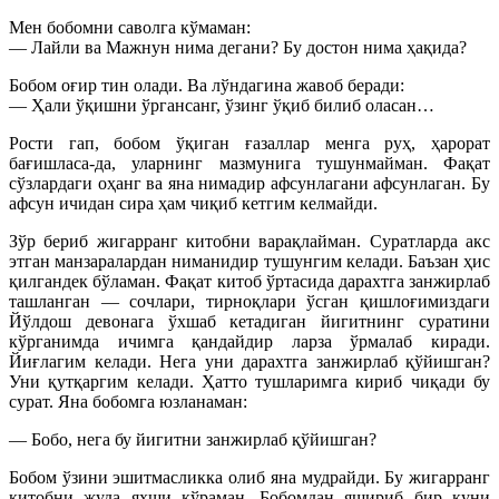
Мен бобомни саволга кўмаман:
— Лайли ва Мажнун нима дегани? Бу достон нима ҳақида?
Бобом оғир тин олади. Ва лўндагина жавоб беради:
— Ҳали ўқишни ўргансанг, ўзинг ўқиб билиб оласан…
Рости гап, бобом ўқиган ғазаллар менга руҳ, ҳарорат
бағишласа-да, уларнинг мазмунига тушунмайман. Фақат
сўзлардаги оҳанг ва яна нимадир афсунлагани афсунлаган. Бу
афсун ичидан сира ҳам чиқиб кетгим келмайди.
Зўр бериб жигарранг китобни варақлайман. Суратларда акс
этган манзаралардан ниманидир тушунгим келади. Баъзан ҳис
қилгандек бўламан. Фақат китоб ўртасида дарахтга занжирлаб
ташланган — сочлари, тирноқлари ўсган қишлоғимиздаги
Йўлдош девонага ўхшаб кетадиган йигитнинг суратини
кўрганимда ичимга қандайдир ларза ўрмалаб киради.
Йиғлагим келади. Нега уни дарахтга занжирлаб қўйишган?
Уни қутқаргим келади. Ҳатто тушларимга кириб чиқади бу
сурат. Яна бобомга юзланаман:
— Бобо, нега бу йигитни занжирлаб қўйишган?
Бобом ўзини эшитмасликка олиб яна мудрайди. Бу жигарранг
китобни жуда яхши кўраман. Бобомдан яшириб бир куни