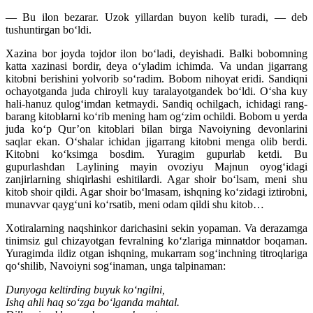
— Bu ilon bezarar. Uzok yillardan buyon kelib turadi, — deb
tushuntirgan bo‘ldi.
Xazina bor joyda tojdor ilon bo‘ladi, deyishadi. Balki bobomning
katta xazinasi bordir, deya o‘yladim ichimda. Va undan jigarrang
kitobni berishini yolvorib so‘radim. Bobom nihoyat eridi. Sandiqni
ochayotganda juda chiroyli kuy taralayotgandek bo‘ldi. O‘sha kuy
hali-hanuz qulog‘imdan ketmaydi. Sandiq ochilgach, ichidagi rang-
barang kitoblarni ko‘rib mening ham og‘zim ochildi. Bobom u yerda
juda ko‘p Qur’on kitoblari bilan birga Navoiyning devonlarini
saqlar ekan. O‘shalar ichidan jigarrang kitobni menga olib berdi.
Kitobni ko‘ksimga bosdim. Yuragim gupurlab ketdi. Bu
gupurlashdan Laylining mayin ovoziyu Majnun oyog‘idagi
zanjirlarning shiqirlashi eshitilardi. Agar shoir bo‘lsam, meni shu
kitob shoir qildi. Agar shoir bo‘lmasam, ishqning ko‘zidagi iztirobni,
munavvar qayg‘uni ko‘rsatib, meni odam qildi shu kitob…
Xotiralarning naqshinkor darichasini sekin yopaman. Va derazamga
tinimsiz gul chizayotgan fevralning ko‘zlariga minnatdor boqaman.
Yuragimda ildiz otgan ishqning, mukarram sog‘inchning titroqlariga
qo‘shilib, Navoiyni sog‘inaman, unga talpinaman:
Dunyoga keltirding buyuk ko‘ngilni,
Ishq ahli haq so‘zga bo‘lganda mahtal.