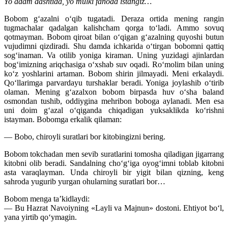
Yo adam dashtida, yo mulki fanoda istangiz…
Bobom g‘azalni o‘qib tugatadi. Deraza ortida mening rangin
tugmachalar qadalgan kalishcham qorga to‘ladi. Ammo sovuq
qotmayman. Bobom qiroat bilan o‘qigan g‘azalning quyoshi butun
vujudimni qizdiradi. Shu damda ichkarida o‘tirgan bobomni qattiq
sog‘inaman. Va otilib yoniga kiraman. Uning yuzidagi ajinlardan
bog‘imizning ariqchasiga o‘xshab suv oqadi. Ro‘molim bilan uning
ko‘z yoshlarini artaman. Bobom shirin jilmayadi. Meni erkalaydi.
Qo‘llarimga parvardayu turshaklar beradi. Yoniga joylashib o‘tirib
olaman. Mening g‘azalxon bobom birpasda huv o‘sha baland
osmondan tushib, oddiygina mehribon boboga aylanadi. Men esa
uni doim g‘azal o‘qiganda chiqadigan yuksaklikda ko‘rishni
istayman. Bobomga erkalik qilaman:
— Bobo, chiroyli suratlari bor kitobingizni bering.
Bobom tokchadan men sevib suratlarini tomosha qiladigan jigarrang
kitobni olib beradi. Sandalning cho‘g‘iga oyog‘imni toblab kitobni
asta varaqlayman. Unda chiroyli bir yigit bilan qizning, keng
sahroda yugurib yurgan ohularning suratlari bor…
Bobom menga ta’kidlaydi:
— Bu Hazrat Navoiyning «Layli va Majnun» dostoni. Ehtiyot bo‘l,
yana yirtib qo‘ymagin.