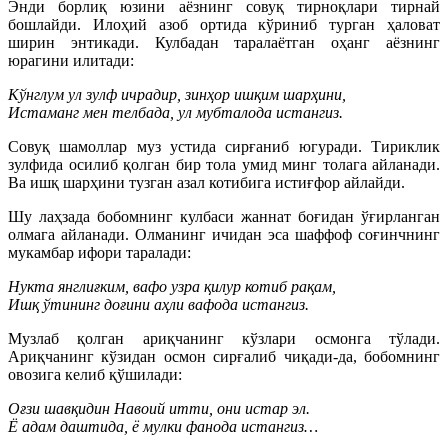
Энди борлиқ юзини аёзнинг совуқ тирноқлари тирнай
бошлайди. Илоҳий азоб ортида кўриниб турган ҳаловат
ширин энтикади. Кулбадан таралаётган оҳанг аёзнинг
юрагини илитади:
Кўнглум ул зулф ичрадир, зинҳор ишқим шарҳини,
Истаманг мен телбада, ул мубталода истангиз.
Совуқ шамоллар муз устида сирғаниб югуради. Тириклик
зулфида осилиб қолган бир тола умид минг толага айланади.
Ва ишқ шарҳини тузган азал котибига истиғфор айлайди.
Шу лаҳзада бобомнинг кулбаси жаннат боғидан ўғирланган
олмага айланади. Олманинг ичидан эса шаффоф соғинчнинг
мукамбар ифори таралади:
Нукта янглиғким, вафо узра қилур котиб рақам,
Ишқ ўтининг доғини аҳли вафода истангиз.
Музлаб қолган ариқчанинг кўзлари осмонга тўлади.
Ариқчанинг кўзидан осмон сирғалиб чиқади-да, бобомнинг
овозига келиб қўшилади:
Оғзи шавқидин Навоий итти, они истар эл.
Ё адам даштида, ё мулки фанода истангиз…