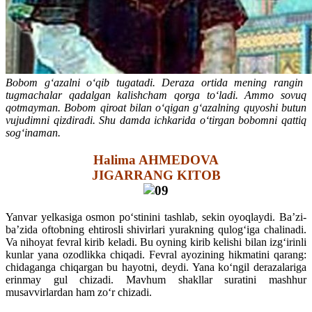
Bobom g‘azalni o‘qib tugatadi. Deraza ortida mening rangin
tugmachalar qadalgan kalishcham qorga to‘ladi. Ammo sovuq
qotmayman. Bobom qiroat bilan o‘qigan g‘azalning quyoshi butun
vujudimni qizdiradi. Shu damda ichkarida o‘tirgan bobomni qattiq
sog‘inaman.
Halima AHMEDOVA
JIGARRANG KITOB
Yanvar yelkasiga osmon po‘stinini tashlab, sekin oyoqlaydi. Ba’zi-
ba’zida oftobning ehtirosli shivirlari yurakning qulog‘iga chalinadi.
Va nihoyat fevral kirib keladi. Bu oyning kirib kelishi bilan izg‘irinli
kunlar yana ozodlikka chiqadi. Fevral ayozining hikmatini qarang:
chidaganga chiqargan bu hayotni, deydi. Yana ko‘ngil derazalariga
erinmay gul chizadi. Mavhum shakllar suratini mashhur
musavvirlardan ham zo‘r chizadi.