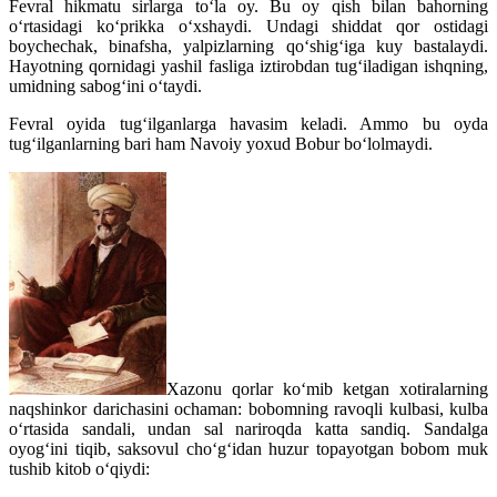
Fevral hikmatu sirlarga to‘la oy. Bu oy qish bilan bahorning
o‘rtasidagi ko‘prikka o‘xshaydi. Undagi shiddat qor ostidagi
boychechak, binafsha, yalpizlarning qo‘shig‘iga kuy bastalaydi.
Hayotning qornidagi yashil fasliga iztirobdan tug‘iladigan ishqning,
umidning sabog‘ini o‘taydi.
Fevral oyida tug‘ilganlarga havasim keladi. Ammo bu oyda
tug‘ilganlarning bari ham Navoiy yoxud Bobur bo‘lolmaydi.
Xazonu qorlar ko‘mib ketgan xotiralarning
naqshinkor darichasini ochaman: bobomning ravoqli kulbasi, kulba
o‘rtasida sandali, undan sal nariroqda katta sandiq. Sandalga
oyog‘ini tiqib, saksovul cho‘g‘idan huzur topayotgan bobom muk
tushib kitob o‘qiydi: