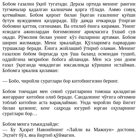
Бобом ғазални ўқиб тугатади. Дераза ортида менинг рангин
тугмачалар қадалган калишчам қорга тўлади. Аммо совуқ
қотмайман. Бобом қироат билан ўқиган ғазалнинг қуёши
бутун вужудимни қиздиради. Шу дамда ичкарида ўтирган
бобомни қаттиқ соғинаман. Ва отилиб ёнига кираман. Унинг
юзидаги ажинлардан боғимизнинг ариқчасига ўхшаб сув
оқади. Рўмолим билан унинг кўз ёшларини артаман. Бобом
ширин жилмаяди. Мени эркалайди. Қўлларимга парвардаю
туршаклар беради. Ёнига жойлашиб ўтириб оламан. Менинг
ғазалхон бобом бирпасда ҳув ўша баланд осмондан тушиб,
оддийгина меҳрибон бобога айланади. Мен эса уни доим
ғазал ўқиганда чиқадиган юксакликда кўришни истайман.
Бобомга эркалик қиламан:
— Бобо, чиройли суратлари бор китобингизни беринг.
Бобом токчадан мен севиб суратларини томоша қиладиган
жигарранг китобни олиб беради. Сандалнинг чўғига оёғимни
тоблаб китобни аста варақлайман. Унда чиройли бир йигит
билан қизнинг, кенг саҳрода югуриб юрган оҳуларнинг
суратлари бор…
Бобом менга таъкидлайди:
— Бу Ҳазрат Навоийнинг «Лайли ва Мажнун» достони.
Эҳтиёт бўл, яна йиртиб қўймагин.