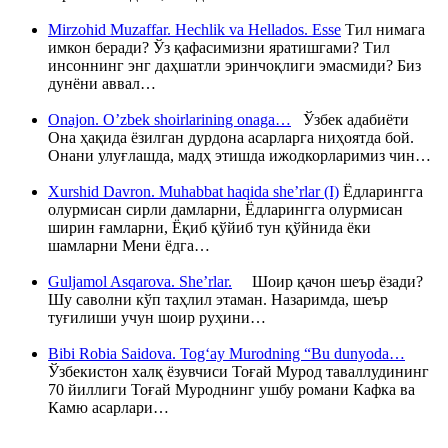
Mirzohid Muzaffar. Hechlik va Hellados. Esse
Тил нимага
имкон беради? Ўз қафасимизни яратишгами? Тил
инсоннинг энг даҳшатли эринчоқлиги эмасмиди? Биз
дунёни аввал…
Onajon. O’zbek shoirlarining onaga…
Ўзбек адабиёти
Она ҳақида ёзилган дурдона асарларга ниҳоятда бой.
Онани улуғлашда, мадҳ этишда ижодкорларимиз чин…
Xurshid Davron. Muhabbat haqida she’rlar (I)
Ёдларингга
олурмисан сирли дамларни, Ёдларингга олурмисан
ширин ғамларни, Ёқиб қўйиб тун қўйнида ёки
шамларни Мени ёдга…
Guljamol Asqarova. She’rlar.
Шоир қачон шеър ёзади?
Шу саволни кўп таҳлил этаман. Назаримда, шеър
туғилиши учун шоир руҳини…
Bibi Robia Saidova. Tog‘ay Murodning “Bu dunyoda…
Ўзбекистон халқ ёзувчиси Тоғай Мурод таваллудининг
70 йиллиги Тоғай Муроднинг ушбу романи Кафка ва
Камю асарлари…