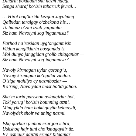
Dillarni poklagan shu nazm haqqi,
Senga sharaf bo‘lsin tabarruk fevral…
… Hirot bog‘larida kezgan xayolning
Qalbidan taralgay o‘zbekona his…
To hanuz o‘zini izlab yurganlar —
Siz ham Navoiyni sog‘inganmisiz?
Farhod na’rasidan uyg‘onganmisiz
Vijdon kengliklarin bosganida is.
Mol-dunyo janggidan g‘olib chiqqanlar —
Siz ham Navoiyni sog‘inganmisiz?
Navoiy kirmagan uylar qorong‘u,
Navoiy kirmagan ko‘ngillar zindon.
O‘ziga mahliyo ey nazmbozlar —
Ko‘ring, Navoiydan mast bo‘ldi jahon.
Sha’m torin parishon aylangizlar bot,
Toki yorug‘ bo‘lsin botinning azmi.
Ming yilda ham balki qaytib kelmaydi,
Navoiydek shoir va uning nazmi.
Ishq gavhari pinhon erur jon ichra,
Ushshoq hajr tuni cho‘kmagaydir tiz.
Ey, oshiqlik dardin ermak bilganlar —