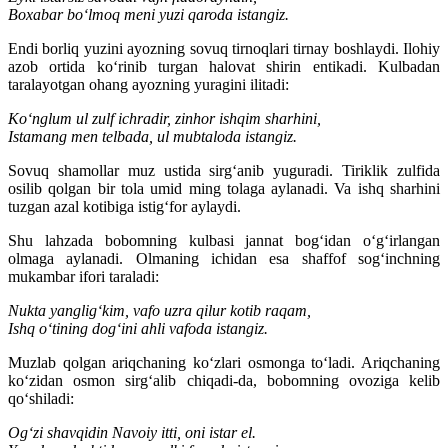
Boxabar bo‘lmoq meni yuzi qaroda istangiz.
Endi borliq yuzini ayozning sovuq tirnoqlari tirnay boshlaydi. Ilohiy
azob ortida ko‘rinib turgan halovat shirin entikadi. Kulbadan
taralayotgan ohang ayozning yuragini ilitadi:
Ko‘nglum ul zulf ichradir, zinhor ishqim sharhini,
Istamang men telbada, ul mubtaloda istangiz.
Sovuq shamollar muz ustida sirg‘anib yuguradi. Tiriklik zulfida
osilib qolgan bir tola umid ming tolaga aylanadi. Va ishq sharhini
tuzgan azal kotibiga istig‘for aylaydi.
Shu lahzada bobomning kulbasi jannat bog‘idan o‘g‘irlangan
olmaga aylanadi. Olmaning ichidan esa shaffof sog‘inchning
mukambar ifori taraladi:
Nukta yanglig‘kim, vafo uzra qilur kotib raqam,
Ishq o‘tining dog‘ini ahli vafoda istangiz.
Muzlab qolgan ariqchaning ko‘zlari osmonga to‘ladi. Ariqchaning
ko‘zidan osmon sirg‘alib chiqadi-da, bobomning ovoziga kelib
qo‘shiladi:
Og‘zi shavqidin Navoiy itti, oni istar el.