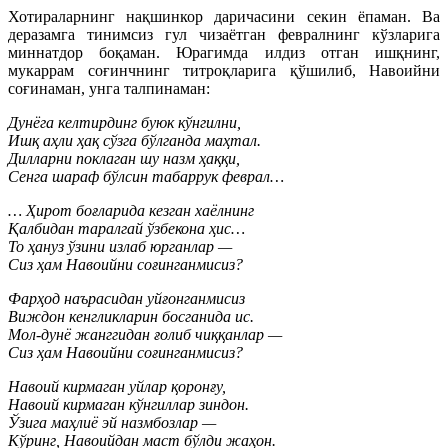
Хотираларнинг нақшинкор даричасини секин ёпаман. Ва
деразамга тинимсиз гул чизаётган февралнинг кўзларига
миннатдор боқаман. Юрагимда илдиз отган ишқнинг,
мукаррам соғинчнинг титроқларига қўшилиб, Навоийни
соғинаман, унга талпинаман:
Дунёга келтирдинг буюк кўнгилни,
Ишқ аҳли ҳақ сўзга бўлганда маҳтал.
Дилларни поклаган шу назм ҳаққи,
Сенга шараф бўлсин табаррук феврал…
… Ҳирот боғларида кезган хаёлнинг
Қалбидан таралгай ўзбекона ҳис…
То ҳануз ўзини излаб юрганлар —
Сиз ҳам Навоийни соғинганмисиз?
Фарҳод наърасидан уйғонганмисиз
Виждон кенгликларин босганида ис.
Мол-дунё жанггидан ғолиб чиққанлар —
Сиз ҳам Навоийни соғинганмисиз?
Навоий кирмаган уйлар қоронғу,
Навоий кирмаган кўнгиллар зиндон.
Ўзига маҳлиё эй назмбозлар —
Кўринг, Навоийдан маст бўлди жаҳон.