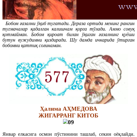
Бобом ғазални ўқиб тугатади. Дераза ортида менинг рангин
тугмачалар қадалган калишчам қорга тўлади. Аммо совуқ
қотмайман. Бобом қироат билан ўқиган ғазалнинг қуёши
бутун вужудимни қиздиради. Шу дамда ичкарида ўтирган
бобомни қаттиқ соғинаман.
Ҳалима АҲМЕДОВА
ЖИГАРРАНГ КИТОБ
Январ елкасига осмон пўстинини ташлаб, секин оёқлайди.