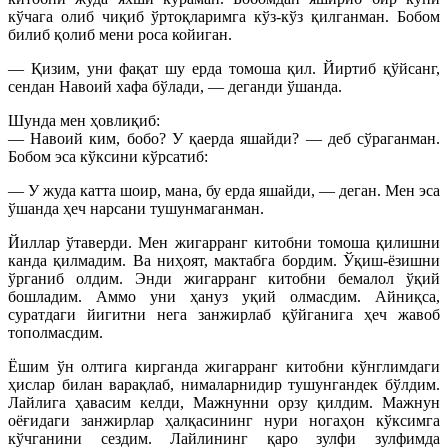
кўчага олиб чиқиб ўртоқларимга кўз-кўз қилганман. Бобом
билиб қолиб мени роса койиган.
— Қизим, уни фақат шу ерда томоша қил. Йиртиб қўйсанг,
сендан Навоий хафа бўлади, — деганди ўшанда.
Шунда мен ҳовлиқиб:
— Навоий ким, бобо? У қаерда яшайди? — деб сўраганман.
Бобом эса кўксини кўрсатиб:
— У жуда катта шоир, мана, бу ерда яшайди, — деган. Мен эса
ўшанда ҳеч нарсани тушунмаганман.
Йиллар ўтаверди. Мен жигарранг китобни томоша қилишни
канда қилмадим. Ва ниҳоят, мактабга бордим. Ўқиш-ёзишни
ўрганиб олдим. Энди жигарранг китобни бемалол ўқий
бошладим. Аммо уни ҳануз уқий олмасдим. Айниқса,
суратдаги йигитни нега занжирлаб қўйганига ҳеч жавоб
тополмасдим.
Ёшим ўн олтига кирганда жигарранг китобни кўнглимдаги
ҳислар билан варақлаб, нималарнидир тушунгандек бўлдим.
Лайлига ҳавасим келди, Мажнунни орзу қилдим. Мажнун
оёғидаги занжирлар ҳалқасининг нури ногаҳон кўксимга
кўчганини сездим. Лайлининг қаро зулфи зулфимда