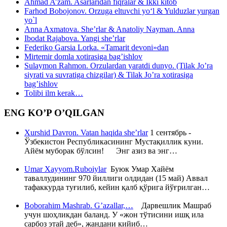
Ahmad A’zam. Asarlaridan fiqralar & Ikki kitob
Farhod Bobojonov. Orzuga eltuvchi yo‘l & Yulduzlar yurgan
yo`l
Anna Axmatova. She’rlar & Anatoliy Nayman. Anna
Ibodat Rajabova. Yangi she’rlar
Federiko Garsia Lorka. «Tamarit devoni»dan
Mirtemir domla xotirasiga bag’ishlov
Sulaymon Rahmon. Orzulardan yaratdi dunyo. (Tilak Jo’ra
siyrati va suvratiga chizgilar) & Tilak Jo’ra xotirasiga
bag’ishlov
Tolibi ilm kerak…
ENG KO’P O’QILGAN
Xurshid Davron. Vatan haqida she’rlar
1 сентябрь -
Ўзбекистон Республикасининг Мустақиллик куни.
Айём муборак бўлсин! Энг азиз ва энг…
Umar Xayyom.Ruboiylar
Буюк Умар Хайём
таваллудининг 970 йиллиги олдидан (15 май) Аввал
тафаккурда туғилиб, кейин қалб қўрига йўғрилган…
Boborahim Mashrab. G’azallar,…
Дарвешлик Машраб
учун шоҳликдан баланд. У «жон тўтисини ишқ ила
сарбоз этай деб», жандани кийиб…