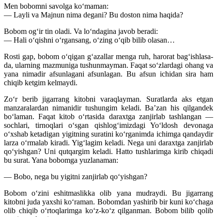
Men bobomni savolga ko‘maman:
— Layli va Majnun nima degani? Bu doston nima haqida?
Bobom og‘ir tin oladi. Va lo‘ndagina javob beradi:
— Hali o‘qishni o‘rgansang, o‘zing o‘qib bilib olasan…
Rosti gap, bobom o‘qigan g‘azallar menga ruh, harorat bag‘ishlasa-
da, ularning mazmuniga tushunmayman. Faqat so‘zlardagi ohang va
yana nimadir afsunlagani afsunlagan. Bu afsun ichidan sira ham
chiqib ketgim kelmaydi.
Zo‘r berib jigarrang kitobni varaqlayman. Suratlarda aks etgan
manzaralardan nimanidir tushungim keladi. Ba’zan his qilgandek
bo‘laman. Faqat kitob o‘rtasida daraxtga zanjirlab tashlangan —
sochlari, tirnoqlari o‘sgan qishlog‘imizdagi Yo‘ldosh devonaga
o‘xshab ketadigan yigitning suratini ko‘rganimda ichimga qandaydir
larza o‘rmalab kiradi. Yig‘lagim keladi. Nega uni daraxtga zanjirlab
qo‘yishgan? Uni qutqargim keladi. Hatto tushlarimga kirib chiqadi
bu surat. Yana bobomga yuzlanaman:
— Bobo, nega bu yigitni zanjirlab qo‘yishgan?
Bobom o‘zini eshitmaslikka olib yana mudraydi. Bu jigarrang
kitobni juda yaxshi ko‘raman. Bobomdan yashirib bir kuni ko‘chaga
olib chiqib o‘rtoqlarimga ko‘z-ko‘z qilganman. Bobom bilib qolib