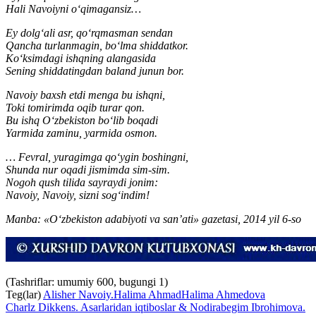
Hali Navoiyni o‘qimagansiz…
Ey dolg‘ali asr, qo‘rqmasman sendan
Qancha turlanmagin, bo‘lma shiddatkor.
Ko‘ksimdagi ishqning alangasida
Sening shiddatingdan baland junun bor.
Navoiy baxsh etdi menga bu ishqni,
Toki tomirimda oqib turar qon.
Bu ishq O‘zbekiston bo‘lib boqadi
Yarmida zaminu, yarmida osmon.
… Fevral, yuragimga qo‘ygin boshingni,
Shunda nur oqadi jismimda sim-sim.
Nogoh qush tilida sayraydi jonim:
Navoiy, Navoiy, sizni sog‘indim!
Manba: «O‘zbekiston adabiyoti va san’ati» gazetasi, 2014 yil 6-so
(Tashriflar: umumiy 600, bugungi 1)
Teg(lar)
Alisher Navoiy.
Halima Ahmad
Halima Ahmedova
Charlz Dikkens. Asarlaridan iqtiboslar & Nodirabegim Ibrohimova.