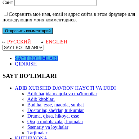
Сайт
Сохранить моё имя, email и адрес сайта в этом браузере для
последующих моих комментариев.
РУССКИЙ
ENGLISH
SAYT BO'LIMLARI
QIDIRISH
SAYT BO’LIMLARI
ADIB XURSHID DAVRON HAYOTI VA IJODI
Adib haqida maqola va ma'lumotlar
Adib kitoblari
Badiha, esse, maqola, suhbat
Dostonlar, she'rlar, turkumlar
Drama, qissa, hikoya, esse
Qisqa mulohazalar, luqmalar
Ssenariy va loyihalar
Tarjimalar
KUTUBXONA