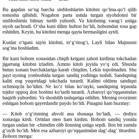
Bu gapdan so‘ng barcha sinfdoshlarim kitobni qo‘lma-qo‘l qilib
tomosha qilishdi. Nogahon parta ustida turgan siyohdonni bir
sinfdoshimiz bilmay turtib yubordi. Va kitobning varag‘i ustiga
siyoh sachradi. O‘sha kuni dilim hufton bo‘ldi, bobomdan rosa gap
eshitdim. Keyin, bu kitobni menga qayta bermasligini aytdi.
Kunlar o‘tgani sayin kitobni, to‘g‘rirog‘i, Layli bilan Majnunni
sog‘ina boshladim.
Bir kuni bobom xonasidan chiqib ketgani zahoti kirdimu tokchadan
jigarrang kitobni izladim. Ammo kitob joyida yo‘q edi. Shunda
butun xonani burchaklariga karab chiqdim. Lekin topolmadim. Shu
payt uyning yonboshida turgan sandiq yodimga tushdi. Sandiqning
kaliti eng yuqoridagi tokchada turardi. Kalitni oldimu sandiqni
ochmoqchi bo‘ldim. Ne ko‘z bilan ko‘rayki, sandiqning tepasida
tojdor oppoq ilon boshini ko‘tarib turardi. Azbaroyi qo‘rqqanimdan
baqirib yubordim. Va shoshilib tashqariga otildim. Mening ovozimni
eshitgan bobom qayerdandir paydo bo‘ldi. Pinagini ham buzmay:
— Kitob o‘g‘risining ahvoli ana shunaqa bo‘ladi, — dediyu
xonasiga kirdi. Ortidan men ham kirdim. Bobom sandiq yonida
turgan undan bir -chimdim olib ilonning ustiga sepdi. Ilon bir zumda
g‘oyib bo‘ldi. Men esa azbaroyi qo‘rqqanimdan dag‘-dag‘ titrardim.
Bobom menga: