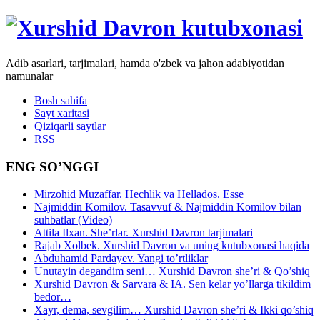
Adib asarlari, tarjimalari, hamda o'zbek va jahon adabiyotidan
namunalar
Bosh sahifa
Sayt xaritasi
Qiziqarli saytlar
RSS
ENG SO’NGGI
Mirzohid Muzaffar. Hechlik va Hellados. Esse
Najmiddin Komilov. Tasavvuf & Najmiddin Komilov bilan
suhbatlar (Video)
Attila Ilxan. She’rlar. Xurshid Davron tarjimalari
Rajab Xolbek. Xurshid Davron va uning kutubxonasi haqida
Abduhamid Pardayev. Yangi to’rtliklar
Unutayin degandim seni… Xurshid Davron she’ri & Qo’shiq
Xurshid Davron & Sarvara & IA. Sen kelar yo’llarga tikildim
bedor…
Xayr, dema, sevgilim… Xurshid Davron she’ri & Ikki qo’shiq