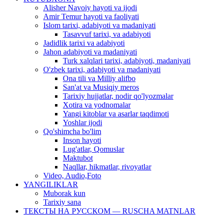
Alisher Navoiy hayoti va ijodi
Amir Temur hayoti va faoliyati
Islom tarixi, adabiyoti va madaniyati
Tasavvuf tarixi, va adabiyoti
Jadidlik tarixi va adabiyoti
Jahon adabiyoti va madaniyati
Turk xalqlari tarixi, adabiyoti, madaniyati
O'zbek tarixi, adabiyoti va madaniyati
Ona tili va Milliy alifbo
San'at va Musiqiy meros
Tarixiy hujjatlar, nodir qo'lyozmalar
Xotira va yodnomalar
Yangi kitoblar va asarlar taqdimoti
Yoshlar ijodi
Qo'shimcha bo'lim
Inson hayoti
Lug'atlar, Qomuslar
Maktubot
Naqllar, hikmatlar, rivoyatlar
Video, Audio,Foto
YANGILIKLAR
Muborak kun
Tarixiy sana
ТЕКСТЫ НА РУССКОМ — RUSCHA MATNLAR