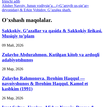
Irimchi adib
Alisher Navoiy. Junun vodiysig’a…(«G’aroyib us-sig’ar»
devonidan) & Erkin Vohidov. G’azalga sharh.
O'xshash maqolalar.
Sakkokiy. G’azallar va qasida & Sakkokiy lirikasi.
Musiqiy to’plam
09 Май, 2026
Zulayho Abdurahmon. Kutilgan kitob va ardoqli
adabiyotshunos
28 Мар, 2026
Zulayho Rahmonova. Ibrohim Haqqul —
navoiyshunos & Ibrohim Haqqul. Kamol et
kasbkim (1991)
26 Мар, 2026