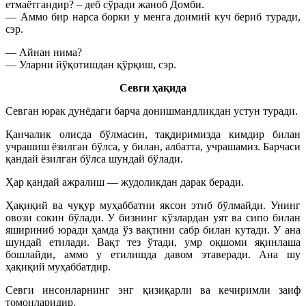
етмаётгандир? – деб сўради жаноб Домби.
— Аммо бир нарса борки у менга доимий куч бериб туради,
сэр.
— Айнан нима?
— Уларни йўқотишдан қўрқиш, сэр.
Севги ҳақида
Севган юрак дунёдаги барча донишмандликдан устун туради.
Қанчалик олисда бўлмасин, тақдиримизда кимдир билан
учрашиш ёзилган бўлса, у билан, албатта, учрашамиз. Барчаси
қандай ёзилган бўлса шундай бўлади.
Ҳар қандай ажралиш — жудоликдан дарак беради.
Ҳақиқий ва чуқур муҳаббатни яксон этиб бўлмайди. Унинг
овози сокин бўлади. У бизнинг кўзлардан уят ва сипо билан
яшириниб юради ҳамда ўз вақтини сабр билан кутади. У ана
шундай етилади. Вақт тез ўтади, умр оқшоми яқинлаша
бошлайди, аммо у етилишда давом этаверади. Ана шу
ҳақиқий муҳаббатдир.
Севги инсонларнинг энг қизиқарли ва кечиримли заиф
томонларидир.