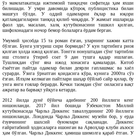
ўз мамлатакатида ижтимоий танқидчи сифатида ҳам яхши
билишади. У умри давомида кўпроқ публицистика билан
машғул бўлди. У оддий одамларни ёқлар ва юқори
қатламдагиларни танқид қилиб чиқарди. У жамоат ишларида
фаол эди, масалан, халқ кутубхонасини ташкил қилган,
шифохонадаги ночор бемор болаларга ёрдам берган.
Умумий ҳисобда 15 та роман ёзган, уларнинг хажми катта
бўлган. Бунга улгуриш сири бормиди? У кун тартибига риоя
қилган ҳолда ижод қилган. Тонгги нонуштадан сўнг тартибли
иш столига ўтириб соат 9 дан тушга қадар ишлаган.
Тушликдан сўнг яна ижод хонасига қамаларди. Китоб
ёзаётган пайтда одамлар билан деярли гаплашмас ва хаёл
сурарди. Ўзига ўрнатган қоидасига кўра, кунига 2000та сўз
ёзган. Илҳом келмаган пайтлари шаҳар бўйлаб сайр қилар, бу
унга янги ғоялар берарди. Кечки таомдан сўнг оиласига вақт
ажратар ва барвақт уйқуга кетарди.
2012 йилда дунё бўйича адибнинг 200 йиллиги кенг
нишонланди. 2017 йил бошида Ўзбекистон Миллий
кутубхонасида Чарльз Диккенс таваллудининг 200 йиллиги
нишонланди. Лондонда Чарльз Диккенс музейи бор, у ерда
ёзувчининг шахсий буюмлари сақланади. Диккенс
ғайритабиий ҳодисаларга ишонган ва Арвоҳлар клуби аъзоси
ҳам бўлган. Чарльз Диккенс ҳамиша шимолга қараб ётган. У