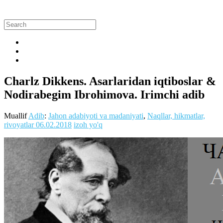
Charlz Dikkens. Asarlaridan iqtiboslar &
Nodirabegim Ibrohimova. Irimchi adib
Muallif
Adib
:
Jahon adabiyoti va madaniyati
,
Naqllar, hikmatlar,
rivoyatlar
06.02.2018
izoh yo'q