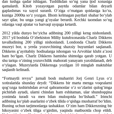
dan tushga qadar ishlagan. Tushlikdan so‘ng yana ijod xonasiga
qamalardi. Kitob yozayotgan paytda odamlar bilan deyarli
gaplashmas va xayol surardi. O‘ziga o‘rnatgan qoidasiga ko‘ra,
kuniga 2000ta so‘z yozgan. Ilhom kelmagan paytlari shahar bo‘ylab
sayr qilar, bu unga yangi g‘oyalar berardi. Kechki taomdan so‘ng
oilasiga vaqt ajratar va barvaqt uyquga ketardi.
2012 yilda dunyo bo‘yicha adibning 200 yilligi keng nishonlandi.
2017 yil boshida O‘zbekiston Milliy kutubxonasida Charlz Dikkens
tavalludining 200 yilligi nishonlandi. Londonda Charlz Dikkens
muzeyi bor, u yerda yozuvchining shaxsiy buyumlari saqlanadi.
Dikkens g‘ayritabiiy hodisalarga ishongan va Arvohlar klubi a’zosi
ham bo‘lgan. Charlz Dikkens hamisha shimolga qarab yotgan. U
shu tariqa o‘zining yozuvchilik mahorati yanayam yaxshilanadi, deb
o‘ylagan. Muzeylarda Dikkensga yozilgan 10 minglab maktublar
saqlanib kelinadi.
“Fortnaytli revyu” jurnali bosh muharriri Jorj Genri Lyus o‘z
xotiralarida shunday deydi: “Dikkens bir marta menga voqealarni
qog‘ozga tushirishdan avval qahramonlar o‘z so‘zlarini qulog‘imga
pichirlab aytadi, ularni chindan ham eshitaman, ular shundoqqina
yonimda turadi va men bilan muloqotda bo‘lishadi.” Irimchi
adibning ko‘plab asarlarini o‘zbek tilida o‘qishga musharraf bo‘ldim.
Buning uchun tarjimonlarga tashakkur. O‘zim ham Dikkenzning bir
hikoyasini o‘zbek tiliga o‘girdim, yaqinda matbuotda chop etildi.