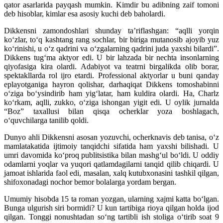
qator asarlarida payqash mumkin. Kimdir bu adibning zaif tomoni
deb hisoblar, kimlar esa asosiy kuchi deb baholardi.
Dikkensni zamondoshlari shunday ta’riflashgan: “aqlli yorqin
ko‘zlar, to‘q kashtang rang sochlar, bir biriga mutanosib ajoyib yuz
ko‘rinishi, u o‘z qadrini va o‘zgalarning qadrini juda yaxshi bilardi”.
Dikkens tug‘ma aktyor edi. U bir lahzada bir nechta insonlarning
qiyofasiga kira olardi. Adabiyot va teatrni birgalikda olib borar,
spektakllarda rol ijro etardi. Professional aktyorlar u buni qanday
eplayotganiga hayron qolishar, darhaqiqat Dikkens tomoshabinni
o‘ziga bo‘ysindirib ham yig‘latar, ham kuldira olardi. Ha, Charlz
ko‘rkam, aqlli, zukko, o‘ziga ishongan yigit edi. U oylik jurnalda
“Boz” taxallusi bilan qisqa ocherklar yoza boshlagach,
o‘quvchilarga tanilib qoldi.
Dunyo ahli Dikkensni asosan yozuvchi, ocherknavis deb tanisa, o‘z
mamlatakatida ijtimoiy tanqidchi sifatida ham yaxshi bilishadi. U
umri davomida ko‘proq publitsistika bilan mashg‘ul bo‘ldi. U oddiy
odamlarni yoqlar va yuqori qatlamdagilarni tanqid qilib chiqardi. U
jamoat ishlarida faol edi, masalan, xalq kutubxonasini tashkil qilgan,
shifoxonadagi nochor bemor bolalarga yordam bergan.
Umumiy hisobda 15 ta roman yozgan, ularning xajmi katta bo‘lgan.
Bunga ulgurish siri bormidi? U kun tartibiga rioya qilgan holda ijod
qilgan. Tonggi nonushtadan so‘ng tartibli ish stoliga o‘tirib soat 9