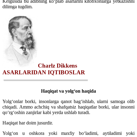
Kelgusida bu adibning ko‘plab asarlarini kitobxonlarga yetkazishni
dilimga tugdim.
Charlz Dikkens
ASARLARIDAN IQTIBOSLAR
Haqiqat va yolg‘on haqida
Yolg‘onlar borki, insonlarga qanot bag‘ishlab, ularni samoga olib
chiqadi. Ammo achchiq va shafqatsiz haqiqatlar borki, ular insonni
qo‘rg‘oshin zanjirlar kabi yerda ushlab turadi.
Haqiqat har doim jusurdir.
Yolg‘on u oshkora yoki maxfiy bo‘ladimi, aytiladimi yoki