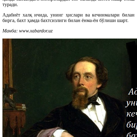
туради.
Адабиёт халқ ичида, унинг ҳислари ва кечинмалари билан
бирга, бахт ҳамда бахтсизлиги билан ёнма-ён бўлиши шарт.
Манба: www.xabardor.uz