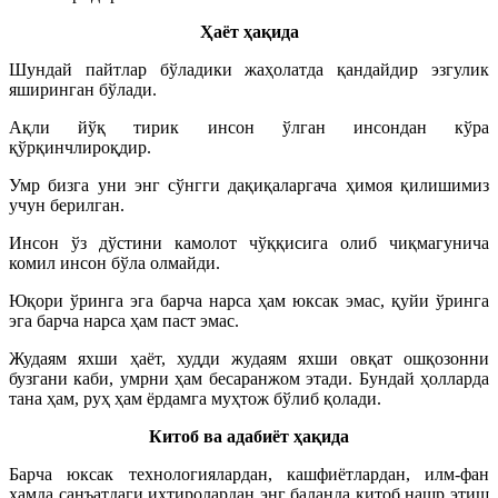
Ҳаёт ҳақида
Шундай пайтлар бўладики жаҳолатда қандайдир эзгулик
яширинган бўлади.
Ақли йўқ тирик инсон ўлган инсондан кўра
қўрқинчлироқдир.
Умр бизга уни энг сўнгги дақиқаларгача ҳимоя қилишимиз
учун берилган.
Инсон ўз дўстини камолот чўққисига олиб чиқмагунича
комил инсон бўла олмайди.
Юқори ўринга эга барча нарса ҳам юксак эмас, қуйи ўринга
эга барча нарса ҳам паст эмас.
Жудаям яхши ҳаёт, худди жудаям яхши овқат ошқозонни
бузгани каби, умрни ҳам бесаранжом этади. Бундай ҳолларда
тана ҳам, руҳ ҳам ёрдамга муҳтож бўлиб қолади.
Китоб ва адабиёт ҳақида
Барча юксак технологиялардан, кашфиётлардан, илм-фан
ҳамда санъатдаги ихтиролардан энг баланда китоб нашр этиш