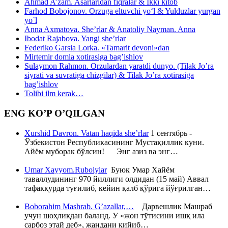
Ahmad A’zam. Asarlaridan fiqralar & Ikki kitob
Farhod Bobojonov. Orzuga eltuvchi yo‘l & Yulduzlar yurgan
yo`l
Anna Axmatova. She’rlar & Anatoliy Nayman. Anna
Ibodat Rajabova. Yangi she’rlar
Federiko Garsia Lorka. «Tamarit devoni»dan
Mirtemir domla xotirasiga bag’ishlov
Sulaymon Rahmon. Orzulardan yaratdi dunyo. (Tilak Jo’ra
siyrati va suvratiga chizgilar) & Tilak Jo’ra xotirasiga
bag’ishlov
Tolibi ilm kerak…
ENG KO’P O’QILGAN
Xurshid Davron. Vatan haqida she’rlar
1 сентябрь -
Ўзбекистон Республикасининг Мустақиллик куни.
Айём муборак бўлсин! Энг азиз ва энг…
Umar Xayyom.Ruboiylar
Буюк Умар Хайём
таваллудининг 970 йиллиги олдидан (15 май) Аввал
тафаккурда туғилиб, кейин қалб қўрига йўғрилган…
Boborahim Mashrab. G’azallar,…
Дарвешлик Машраб
учун шоҳликдан баланд. У «жон тўтисини ишқ ила
сарбоз этай деб», жандани кийиб…