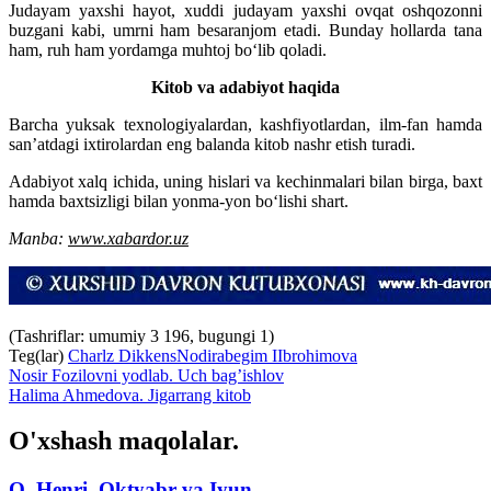
Judayam yaxshi hayot, xuddi judayam yaxshi ovqat oshqozonni
buzgani kabi, umrni ham besaranjom etadi. Bunday hollarda tana
ham, ruh ham yordamga muhtoj bo‘lib qoladi.
Kitob va adabiyot haqida
Barcha yuksak texnologiyalardan, kashfiyotlardan, ilm-fan hamda
san’atdagi ixtirolardan eng balanda kitob nashr etish turadi.
Adabiyot xalq ichida, uning hislari va kechinmalari bilan birga, baxt
hamda baxtsizligi bilan yonma-yon bo‘lishi shart.
Manba:
www.xabardor.uz
(Tashriflar: umumiy 3 196, bugungi 1)
Teg(lar)
Charlz Dikkens
Nodirabegim IIbrohimova
Nosir Fozilovni yodlab. Uch bag’ishlov
Halima Ahmedova. Jigarrang kitob
O'xshash maqolalar.
O. Henri. Oktyabr va Iyun