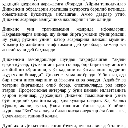
ҳақиқий қаҳрамон даражасига кўтаради. Айрим танқидчилар
Диккенсни образларни яратишда эҳтиросга берилиб кетишда,
обьективлик йўқлигида айблашган. Аммо даврлар ўтиб,
Диккенс асарлари мангуликка дахлдорлиги тан олинди.
Диккенс уни трагикомедия жанрида ифодаларди.
Қаҳрамонларга ачинар, шу билан бирга умидни сўндирмасди.
Бу умид руҳини унинг қатор асарларида пайқаш мумкин.
Кимдир бу адибнинг заиф томони деб ҳисоблар, кимлар эса
асосий кучи деб баҳоларди.
Диккенсни замондошлари шундай таърифлашган: “ақлли
ёрқин кўзлар, тўқ каштанг ранг сочлар, бир бирига мутаносиб
ажойиб юз кўриниши, у ўз қадрини ва ўзгаларнинг қадрини
жуда яхши биларди”. Диккенс туғма актёр эди. У бир лаҳзада
бир нечта инсонларнинг қиёфасига кира оларди. Адабиёт ва
театрни биргаликда олиб борар, спектаклларда рол ижро
этарди. Профессионал актёрлар у буни қандай эплаётганига
ҳайрон қолишар, дарҳақиқат Диккенс томошабинни ўзига
бўйсиндириб ҳам йиғлатар, ҳам кулдира оларди. Ҳа, Чарльз
кўркам, ақлли, зукко, ўзига ишонган йигит эди. У ойлик
журналда “Боз” тахаллуси билан қисқа очерклар ёза бошлагач,
ўқувчиларга танилиб қолди.
Дунё аҳли Диккенсни асосан ёзувчи, очеркнавис деб таниса,