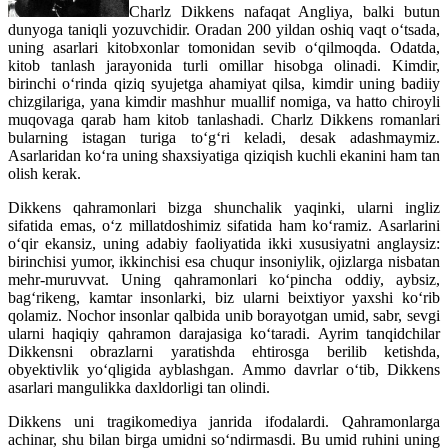
Charlz Dikkens nafaqat Angliya, balki butun
dunyoga taniqli yozuvchidir. Oradan 200 yildan oshiq vaqt o‘tsada,
uning asarlari kitobxonlar tomonidan sevib o‘qilmoqda. Odatda,
kitob tanlash jarayonida turli omillar hisobga olinadi. Kimdir,
birinchi o‘rinda qiziq syujetga ahamiyat qilsa, kimdir uning badiiy
chizgilariga, yana kimdir mashhur muallif nomiga, va hatto chiroyli
muqovaga qarab ham kitob tanlashadi. Charlz Dikkens romanlari
bularning istagan turiga to‘g‘ri keladi, desak adashmaymiz.
Asarlaridan ko‘ra uning shaxsiyatiga qiziqish kuchli ekanini ham tan
olish kerak.
Dikkens qahramonlari bizga shunchalik yaqinki, ularni ingliz
sifatida emas, o‘z millatdoshimiz sifatida ham ko‘ramiz. Asarlarini
o‘qir ekansiz, uning adabiy faoliyatida ikki xususiyatni anglaysiz:
birinchisi yumor, ikkinchisi esa chuqur insoniylik, ojizlarga nisbatan
mehr-muruvvat. Uning qahramonlari ko‘pincha oddiy, aybsiz,
bag‘rikeng, kamtar insonlarki, biz ularni beixtiyor yaxshi ko‘rib
qolamiz. Nochor insonlar qalbida unib borayotgan umid, sabr, sevgi
ularni haqiqiy qahramon darajasiga ko‘taradi. Ayrim tanqidchilar
Dikkensni obrazlarni yaratishda ehtirosga berilib ketishda,
obyektivlik yo‘qligida ayblashgan. Ammo davrlar o‘tib, Dikkens
asarlari mangulikka daxldorligi tan olindi.
Dikkens uni tragikomediya janrida ifodalardi. Qahramonlarga
achinar, shu bilan birga umidni so‘ndirmasdi. Bu umid ruhini uning