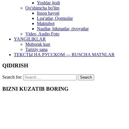
Yoshlar ijodi
Qo'shimcha bo'lim
Inson hayoti
Lug'atlar, Qomuslar
Maktubot
Naqllar, hikmatlar, rivoyatlar
Video, Audio,Foto
YANGILIKLAR
Muborak kun
Tarixiy sana
ТЕКСТЫ НА РУССКОМ — RUSCHA MATNLAR
QIDIRISH
Search for:
BIZNI KUZATIB BORING