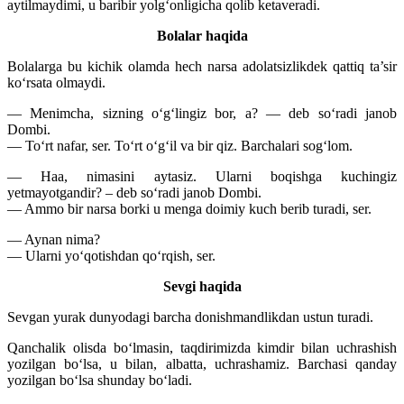
aytilmaydimi, u baribir yolg‘onligicha qolib ketaveradi.
Bolalar haqida
Bolalarga bu kichik olamda hech narsa adolatsizlikdek qattiq ta’sir
ko‘rsata olmaydi.
— Menimcha, sizning o‘g‘lingiz bor, a? — deb so‘radi janob
Dombi.
— To‘rt nafar, ser. To‘rt o‘g‘il va bir qiz. Barchalari sog‘lom.
— Haa, nimasini aytasiz. Ularni boqishga kuchingiz
yetmayotgandir? – deb so‘radi janob Dombi.
— Ammo bir narsa borki u menga doimiy kuch berib turadi, ser.
— Aynan nima?
— Ularni yo‘qotishdan qo‘rqish, ser.
Sevgi haqida
Sevgan yurak dunyodagi barcha donishmandlikdan ustun turadi.
Qanchalik olisda bo‘lmasin, taqdirimizda kimdir bilan uchrashish
yozilgan bo‘lsa, u bilan, albatta, uchrashamiz. Barchasi qanday
yozilgan bo‘lsa shunday bo‘ladi.