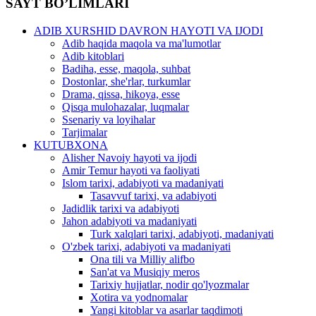
SAYT BO’LIMLARI
ADIB XURSHID DAVRON HAYOTI VA IJODI
Adib haqida maqola va ma'lumotlar
Adib kitoblari
Badiha, esse, maqola, suhbat
Dostonlar, she'rlar, turkumlar
Drama, qissa, hikoya, esse
Qisqa mulohazalar, luqmalar
Ssenariy va loyihalar
Tarjimalar
KUTUBXONA
Alisher Navoiy hayoti va ijodi
Amir Temur hayoti va faoliyati
Islom tarixi, adabiyoti va madaniyati
Tasavvuf tarixi, va adabiyoti
Jadidlik tarixi va adabiyoti
Jahon adabiyoti va madaniyati
Turk xalqlari tarixi, adabiyoti, madaniyati
O'zbek tarixi, adabiyoti va madaniyati
Ona tili va Milliy alifbo
San'at va Musiqiy meros
Tarixiy hujjatlar, nodir qo'lyozmalar
Xotira va yodnomalar
Yangi kitoblar va asarlar taqdimoti