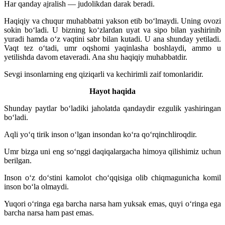
Har qanday ajralish — judolikdan darak beradi.
Haqiqiy va chuqur muhabbatni yakson etib bo‘lmaydi. Uning ovozi
sokin bo‘ladi. U bizning ko‘zlardan uyat va sipo bilan yashirinib
yuradi hamda o‘z vaqtini sabr bilan kutadi. U ana shunday yetiladi.
Vaqt tez o‘tadi, umr oqshomi yaqinlasha boshlaydi, ammo u
yetilishda davom etaveradi. Ana shu haqiqiy muhabbatdir.
Sevgi insonlarning eng qiziqarli va kechirimli zaif tomonlaridir.
Hayot haqida
Shunday paytlar bo‘ladiki jaholatda qandaydir ezgulik yashiringan
bo‘ladi.
Aqli yo‘q tirik inson o‘lgan insondan ko‘ra qo‘rqinchliroqdir.
Umr bizga uni eng so‘nggi daqiqalargacha himoya qilishimiz uchun
berilgan.
Inson o‘z do‘stini kamolot cho‘qqisiga olib chiqmagunicha komil
inson bo‘la olmaydi.
Yuqori o‘ringa ega barcha narsa ham yuksak emas, quyi o‘ringa ega
barcha narsa ham past emas.