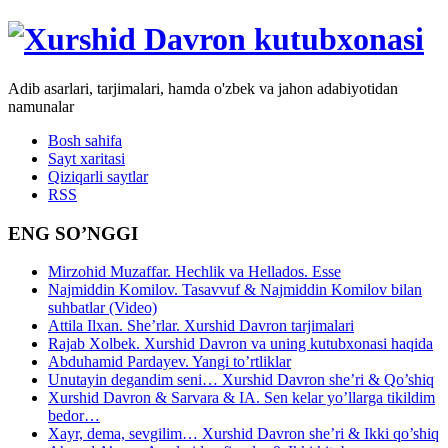
Adib asarlari, tarjimalari, hamda o'zbek va jahon adabiyotidan
namunalar
Bosh sahifa
Sayt xaritasi
Qiziqarli saytlar
RSS
ENG SO’NGGI
Mirzohid Muzaffar. Hechlik va Hellados. Esse
Najmiddin Komilov. Tasavvuf & Najmiddin Komilov bilan
suhbatlar (Video)
Attila Ilxan. She’rlar. Xurshid Davron tarjimalari
Rajab Xolbek. Xurshid Davron va uning kutubxonasi haqida
Abduhamid Pardayev. Yangi to’rtliklar
Unutayin degandim seni… Xurshid Davron she’ri & Qo’shiq
Xurshid Davron & Sarvara & IA. Sen kelar yo’llarga tikildim
bedor…
Xayr, dema, sevgilim… Xurshid Davron she’ri & Ikki qo’shiq