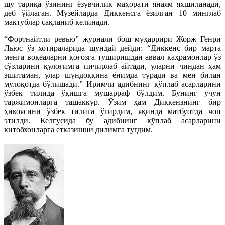
шу тариқа ўзининг ёзувчилик маҳорати янаям яхшиланади,
деб ўйлаган. Музейларда Диккенсга ёзилган 10 минглаб
мактублар сақланиб келинади.
“Фортнайтли ревью” журнали бош муҳаррири Жорж Генри
Льюс ўз хотираларида шундай дейди: “Диккенс бир марта
менга воқеаларни қоғозга туширишдан аввал қаҳрамонлар ўз
сўзларини қулоғимга пичирлаб айтади, уларни чиндан ҳам
эшитаман, улар шундоққина ёнимда туради ва мен билан
мулоқотда бўлишади.” Иримчи адибнинг кўплаб асарларини
ўзбек тилида ўқишга мушарраф бўлдим. Бунинг учун
таржимонларга ташаккур. Ўзим ҳам Диккензнинг бир
ҳикоясини ўзбек тилига ўгирдим, яқинда матбуотда чоп
этилди. Келгусида бу адибнинг кўплаб асарларини
китобхонларга етказишни дилимга тугдим.