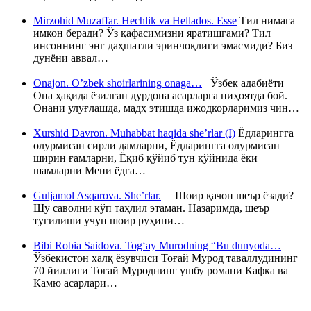
Mirzohid Muzaffar. Hechlik va Hellados. Esse
Тил нимага
имкон беради? Ўз қафасимизни яратишгами? Тил
инсоннинг энг даҳшатли эринчоқлиги эмасмиди? Биз
дунёни аввал…
Onajon. O’zbek shoirlarining onaga…
Ўзбек адабиёти
Она ҳақида ёзилган дурдона асарларга ниҳоятда бой.
Онани улуғлашда, мадҳ этишда ижодкорларимиз чин…
Xurshid Davron. Muhabbat haqida she’rlar (I)
Ёдларингга
олурмисан сирли дамларни, Ёдларингга олурмисан
ширин ғамларни, Ёқиб қўйиб тун қўйнида ёки
шамларни Мени ёдга…
Guljamol Asqarova. She’rlar.
Шоир қачон шеър ёзади?
Шу саволни кўп таҳлил этаман. Назаримда, шеър
туғилиши учун шоир руҳини…
Bibi Robia Saidova. Tog‘ay Murodning “Bu dunyoda…
Ўзбекистон халқ ёзувчиси Тоғай Мурод таваллудининг
70 йиллиги Тоғай Муроднинг ушбу романи Кафка ва
Камю асарлари…