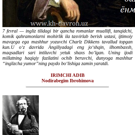
7 fevral — ingliz tilidagi bir qancha romanlar muallifi, tanqidchi,
komik qahramonlarni mohirlik ila tasvirlab berish ustasi, ijtimoiy
mavqega ega mashhur yozuvchi Charlz Dikkens tavallud topgan
kun.
U o‘z davrida Angiliyadagi eng jo‘shqin, ilhombaxsh,
maqsadlari sari intiluvchi yetuk shaxs bo‘lgan. Uning ijodi
millatning haqiqiy fazilatini ochib beruvchi, dunyoga mashhur
“inglizcha yumor”ning paydo bo‘lishiga zamin yaratdi
.
IRIMCHI ADIB
Nodirabegim Ibrohimova