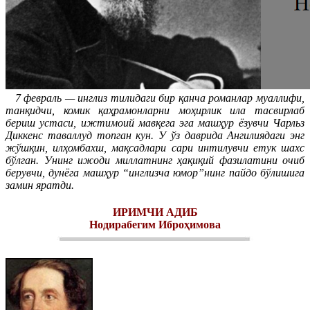
7 февраль — инглиз тилидаги бир қанча романлар муаллифи,
танқидчи, комик қаҳрамонларни моҳирлик ила тасвирлаб
бериш устаси, ижтимоий мавқега эга машҳур ёзувчи Чарльз
Диккенс таваллуд топган кун.
У ўз даврида Ангилиядаги энг
жўшқин, илҳомбахш, мақсадлари сари интилувчи етук шахс
бўлган. Унинг ижоди миллатнинг ҳақиқий фазилатини очиб
берувчи, дунёга машҳур “инглизча юмор”нинг пайдо бўлишига
замин яратди.
ИРИМЧИ АДИБ
Нодирабегим Иброҳимова