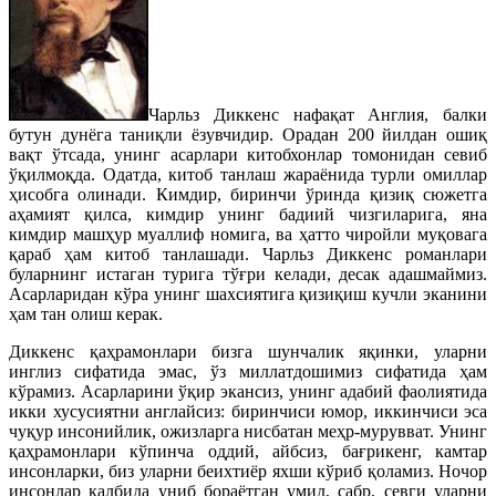
Чарльз Диккенс нафақат Англия, балки
бутун дунёга таниқли ёзувчидир. Орадан 200 йилдан ошиқ
вақт ўтсада, унинг асарлари китобхонлар томонидан севиб
ўқилмоқда. Одатда, китоб танлаш жараёнида турли омиллар
ҳисобга олинади. Кимдир, биринчи ўринда қизиқ сюжетга
аҳамият қилса, кимдир унинг бадиий чизгиларига, яна
кимдир машҳур муаллиф номига, ва ҳатто чиройли муқовага
қараб ҳам китоб танлашади. Чарльз Диккенс романлари
буларнинг истаган турига тўғри келади, десак адашмаймиз.
Асарларидан кўра унинг шахсиятига қизиқиш кучли эканини
ҳам тан олиш керак.
Диккенс қаҳрамонлари бизга шунчалик яқинки, уларни
инглиз сифатида эмас, ўз миллатдошимиз сифатида ҳам
кўрамиз. Асарларини ўқир экансиз, унинг адабий фаолиятида
икки хусусиятни англайсиз: биринчиси юмор, иккинчиси эса
чуқур инсонийлик, ожизларга нисбатан меҳр-мурувват. Унинг
қаҳрамонлари кўпинча оддий, айбсиз, бағрикенг, камтар
инсонларки, биз уларни беихтиёр яхши кўриб қоламиз. Ночор
инсонлар қалбида униб бораётган умид, сабр, севги уларни