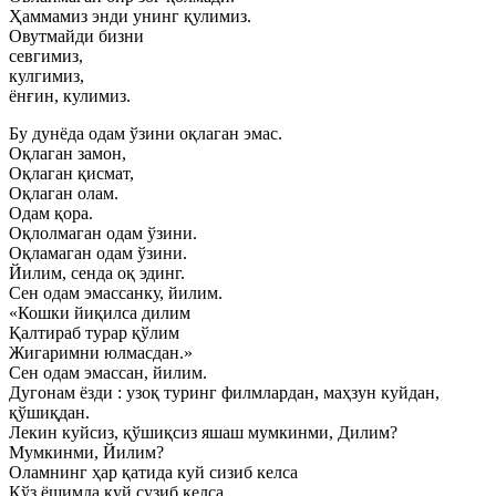
Ҳаммамиз энди унинг қулимиз.
Овутмайди бизни
севгимиз,
кулгимиз,
ёнғин, кулимиз.
Бу дунёда одам ўзини оқлаган эмас.
Оқлаган замон,
Оқлаган қисмат,
Оқлаган олам.
Одам қора.
Оқлолмаган одам ўзини.
Оқламаган одам ўзини.
Йилим, сенда оқ эдинг.
Сен одам эмассанку, йилим.
«Кошки йиқилса дилим
Қалтираб турар қўлим
Жигаримни юлмасдан.»
Сен одам эмассан, йилим.
Дугонам ёзди : узоқ туринг филмлардан, маҳзун куйдан,
қўшиқдан.
Лекин куйсиз, қўшиқсиз яшаш мумкинми, Дилим?
Мумкинми, Йилим?
Оламнинг ҳар қатида куй сизиб келса
Кўз ёшимда куй сузиб келса