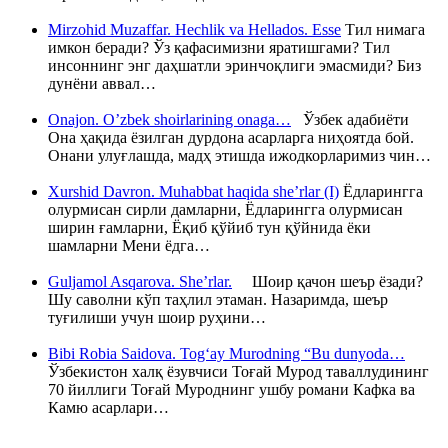
Mirzohid Muzaffar. Hechlik va Hellados. Esse
Тил нимага
имкон беради? Ўз қафасимизни яратишгами? Тил
инсоннинг энг даҳшатли эринчоқлиги эмасмиди? Биз
дунёни аввал…
Onajon. O’zbek shoirlarining onaga…
Ўзбек адабиёти
Она ҳақида ёзилган дурдона асарларга ниҳоятда бой.
Онани улуғлашда, мадҳ этишда ижодкорларимиз чин…
Xurshid Davron. Muhabbat haqida she’rlar (I)
Ёдларингга
олурмисан сирли дамларни, Ёдларингга олурмисан
ширин ғамларни, Ёқиб қўйиб тун қўйнида ёки
шамларни Мени ёдга…
Guljamol Asqarova. She’rlar.
Шоир қачон шеър ёзади?
Шу саволни кўп таҳлил этаман. Назаримда, шеър
туғилиши учун шоир руҳини…
Bibi Robia Saidova. Tog‘ay Murodning “Bu dunyoda…
Ўзбекистон халқ ёзувчиси Тоғай Мурод таваллудининг
70 йиллиги Тоғай Муроднинг ушбу романи Кафка ва
Камю асарлари…