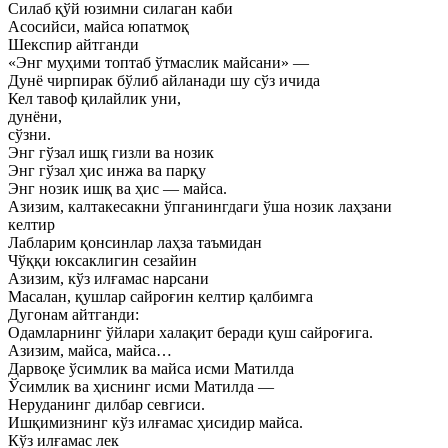
Силаб қўй юзимни силаган каби
Асосийси, майса юпатмоқ
Шекспир айтганди
«Энг муҳими топтаб ўтмаслик майсани» —
Дунё чирпирак бўлиб айланади шу сўз ичида
Кел тавоф қилайлик уни,
дунёни,
сўзни.
Энг гўзал ишқ гизли ва нозик
Энг гўзал ҳис инжа ва парқу
Энг нозик ишқ ва ҳис — майса.
Азизим, калтакесакни ўпганингдаги ўша нозик лаҳзани
келтир
Лабларим қонсинлар лаҳза таъмидан
Чўққи юксаклигин сезайин
Азизим, кўз илғамас нарсани
Масалан, қушлар сайроғин келтир қалбимга
Дугонам айтганди:
Одамларнинг ўйлари халақит беради қуш сайроғига.
Азизим, майса, майса…
Дарвоқе ўсимлик ва майса исми Матилда
Ўсимлик ва ҳиснинг исми Матилда —
Неруданинг дилбар севгиси.
Ишқимизнинг кўз илғамас ҳисидир майса.
Кўз илғамас лек