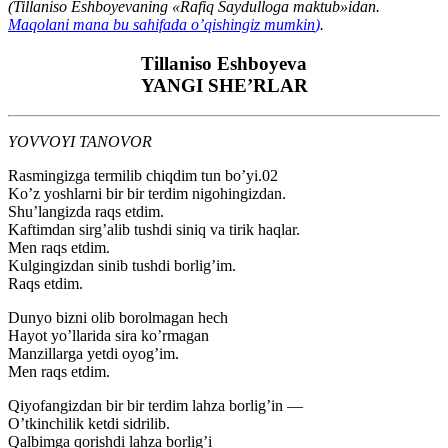
(Tillaniso Eshboyevaning «Rafiq Saydulloga maktub»idan.
Maqolani mana bu sahifada o’qishingiz mumkin
)
.
Tillaniso Eshboyeva
YANGI SHE’RLAR
YOVVOYI TANOVOR
Rasmingizga termilib chiqdim tun bo’yi.02
Ko’z yoshlarni bir bir terdim nigohingizdan.
Shu’langizda raqs etdim.
Kaftimdan sirg’alib tushdi siniq va tirik haqlar.
Men raqs etdim.
Kulgingizdan sinib tushdi borlig’im.
Raqs etdim.
Dunyo bizni olib borolmagan hech
Hayot yo’llarida sira ko’rmagan
Manzillarga yetdi oyog’im.
Men raqs etdim.
Qiyofangizdan bir bir terdim lahza borlig’in —
O’tkinchilik ketdi sidrilib.
Qalbimga qorishdi lahza borlig’i