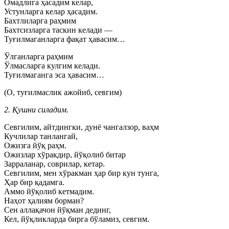
Омадлига ҳасадим келар,
Устунларга келар ҳасадим.
Бахтлиларга раҳмим
Бахтсизларга таскин келади —
Туғилмаганларга фақат ҳавасим…
Ўлганларга раҳмим
Ўлмасларга кулгим келади.
Туғилмаганга эса ҳавасим…
(О, туғилмаслик ажойиб, севгим)
2. Қушни силадим.
Севгилим, айтдингки, дунё чангалзор, ваҳм
Кучлилар танлангай,
Ожизга йўқ раҳм.
Ожизлар хўракдир, йўқолиб битар
Зарраланар, соврилар, кетар.
Севгилим, мен хўракман ҳар бир кун тунга,
Ҳар бир қадамга.
Аммо йўқолиб кетмадим.
Наҳот ҳалиям борман?
Сен аллақачон йўқман дединг,
Кел, йўқликларда бирга бўламиз, севгим.