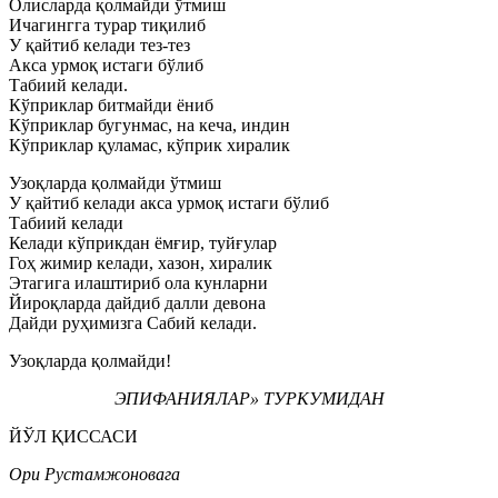
Олисларда қолмайди ўтмиш
Ичагингга турар тиқилиб
У қайтиб келади тез-тез
Акса урмоқ истаги бўлиб
Табиий келади.
Кўприклар битмайди ёниб
Кўприклар бугунмас, на кеча, индин
Кўприклар қуламас, кўприк хиралик
Узоқларда қолмайди ўтмиш
У қайтиб келади акса урмоқ истаги бўлиб
Табиий келади
Келади кўприкдан ёмғир, туйғулар
Гоҳ жимир келади, хазон, хиралик
Этагига илаштириб ола кунларни
Йироқларда дайдиб далли девона
Дайди руҳимизга Сабий келади.
Узоқларда қолмайди!
ЭПИФАНИЯЛАР» ТУРКУМИДАН
ЙЎЛ ҚИССАСИ
Ори Рустамжоновага