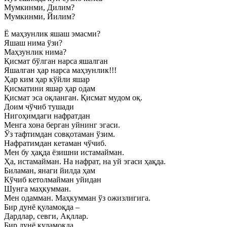
Мумкинми, Дилим?
Мумкинми, Йилим?
Ё маҳзунлик яшаш эмасми?
Яшаш нима ўзи?
Маҳзунлик нима?
Қисмат бўлган нарса яшалган
Яшалган ҳар нарса маҳзунлик!!!
Ҳар ким ҳар кўйли яшар
Қисматини яшар ҳар одам
Қисмат эса оқланган. Қисмат мудом оқ.
Доим чўчиб тушади
Нигоҳимдаги нафратдан
Менга хона берган уйнинг эгаси.
Ўз тафтимдан совқотаман ўзим.
Нафратимдан кетаман чўчиб.
Мен бу ҳақда ёзишни истамайман.
Ҳа, истамайман. На нафрат, на уй эгаси ҳақда.
Биламан, янаги йилда ҳам
Кўчиб кетолмайман уйидан
Шунга маҳкумман.
Мен одамман. Маҳкумман ўз ожизлигига.
Бир дунё қуламоқда –
Дардлар, севги, Ақллар.
Бир дунё қуламоқда.