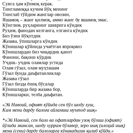
Сувга ҳам кўнмоқ керак.
Тингламоққа кучим йўқ менинг
Тинглаб тўйдим жанглар овозин,
Яшамоқ – жанг қилмоқ, аммо жанг бу яшамоқ эмас.
Кўнглим, руҳларнинг шиврига кўндик
Руҳим, фанодан келганга, елганга кўндик
Биз ўзни йўқотдик
Жазава, ўпишларга кўндик
Кўнишлар қўйнида учаётган япроқмиз
Кўнишлардан биз чиқардик қанот
Фанони, бақони кўрдик
Учдик- учдик оламлар устида
Олам гўзал, олам муҳташам
Гўзал бунда даъфатанликлар
Жазава гўзал
Гўзал бизда ёниқ бўсалар
Кўнишларда бир жазава бор,
Кўнишларки, телба даъфатан.
«Эй Навоий, офият кўйида сен бўл шоду хуш,
Ким мени дарду балоға айламиш муътод ишқ»
*»Эй Навоий, сен бало ва офатлардан узоқ бўлиш (офият)
йўлида экансан, шоду хуррам бўлавер, зеро ишқ (илоҳий ишқ)
мени (сени) дарду балоларга кўникадиган қилиб қўйди.»