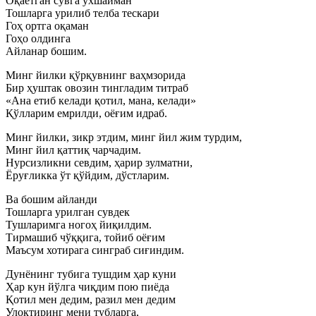
Оқаётган сувга ўхшайман
Тошларга урилиб телба тескари
Гоҳ ортга оқаман
Гоҳо олдинга
Айланар бошим.
Минг йилки қўрқувнинг ваҳмзорида
Бир ҳуштак овозин тингладим титраб
«Ана етиб келади қотил, мана, келади»
Қўлларим емрилди, оёғим идраб.
Минг йилки, зикр этдим, минг йил жим турдим,
Минг йил қаттиқ чарчадим.
Нурсизликни севдим, ҳарир зулматни,
Ёруғликка ўт қўйдим, дўстларим.
Ва бошим айланди
Тошларга урилган сувдек
Тушларимга ногоҳ йиқилдим.
Тирмашиб чўққига, тойиб оёғим
Маъсум хотирага синграб сиғиндим.
Дунёнинг тубига тушдим ҳар куни
Ҳар кун йўлга чиқдим пою пиёда
Қотил мен дедим, разил мен дедим
Улоқтиринг мени тубларга,