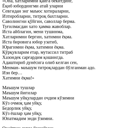
«Она, хатларимни қайга бекитдинг,
Ёқиб юбордингми атай уларни
Севгидан энг маъюс хотираларни,
Изтиробларни, титроқ бахтларни.
Саволингни қўйгин, саволлар берма.
Туғилмасдан хато ҳамма жавоблар.
Иста айблагин, мени тушинма,
Хатларимни бергин, хатимни ёқма.
Иста бировига юбор узатиб,
Юрагимни ёқма, хатимни ёқма.
Қўрқувларим етар, мутассил титраб
Хазондек сарғардим қошингда.
Адаштириб дунёсига олиб келган сен,
Менман- маъшум титроқлардан бўлганман адо.
Изн бер…
Хатимни ёқма!»
Маъшум тушлар
Маъшум йиғилар
Маъшум уйқулардан очдим кўзимни
Кўз очмоқ ҳам уйқу,
Бедорлик уйқу,
Кўз ёшлар ҳам уйқу,
Юпатмадим энди ўзимни.