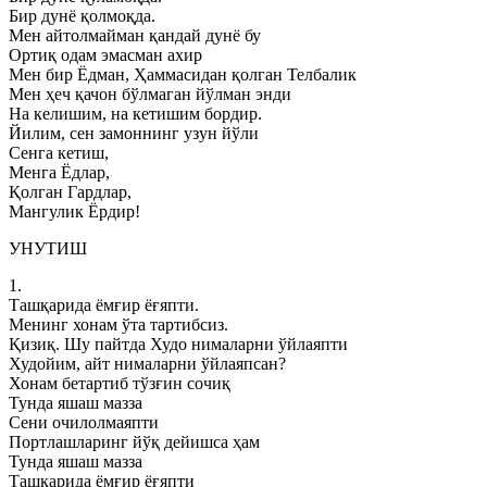
Бир дунё қолмоқда.
Мен айтолмайман қандай дунё бу
Ортиқ одам эмасман ахир
Мен бир Ёдман, Ҳаммасидан қолган Телбалик
Мен ҳеч қачон бўлмаган йўлман энди
На келишим, на кетишим бордир.
Йилим, сен замоннинг узун йўли
Сенга кетиш,
Менга Ёдлар,
Қолган Гардлар,
Мангулик Ёрдир!
УНУТИШ
1.
Ташқарида ёмғир ёғяпти.
Менинг хонам ўта тартибсиз.
Қизиқ. Шу пайтда Худо нималарни ўйлаяпти
Худойим, айт нималарни ўйлаяпсан?
Хонам бетартиб тўзғин сочиқ
Тунда яшаш мазза
Сени очилолмаяпти
Портлашларинг йўқ дейишса ҳам
Тунда яшаш мазза
Ташқарида ёмғир ёғяпти