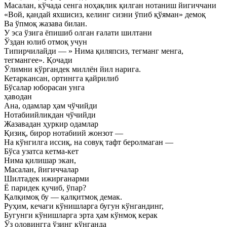
Масалан, кўчада сенга ноҳақлик қилган нотаниш йигиччани
«Вой, қандай яхшисиз, келинг сизни ўпиб қўяман» демоқ
Ва ўпмоқ жазава билан.
У эса ўзига ёпишиб олган ғалати шилтани
Ўздан юлиб отмоқ учун
Типирчилайди — » Нима қиляпсиз, тегманг менга,
тегмангее». Қочади
Ўлимни кўргандек миллён йил нарига.
Кетаркансан, ортингга қайрилиб
Бўсалар юборасан унга
ҳаводан
Ана, одамлар ҳам чўчийди
Нотабиийликдан чўчийди
Жазавадан ҳуркир одамлар
Қизиқ, бирор нотабиий жонзот —
На кўнгилга иссиқ, на совуқ тафт беролмаган —
Бўса узатса кетма-кет
Нима қилишар экан,
Масалан, йигиччалар
Шилтадек ижирғанарми
Ё паридек қучиб, ўпар?
Қалқимоқ бу — қалқитмоқ демак.
Руҳим, кечаги кўнишларга бугун кўнгандинг,
Бугунги кўнишларга эрта ҳам кўнмоқ керак
Ўз оловингга ўзинг кўнганда