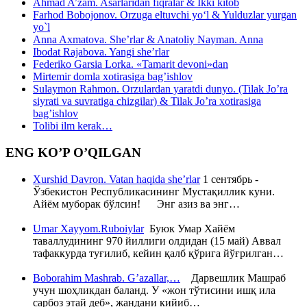
Ahmad A’zam. Asarlaridan fiqralar & Ikki kitob
Farhod Bobojonov. Orzuga eltuvchi yo‘l & Yulduzlar yurgan
yo`l
Anna Axmatova. She’rlar & Anatoliy Nayman. Anna
Ibodat Rajabova. Yangi she’rlar
Federiko Garsia Lorka. «Tamarit devoni»dan
Mirtemir domla xotirasiga bag’ishlov
Sulaymon Rahmon. Orzulardan yaratdi dunyo. (Tilak Jo’ra
siyrati va suvratiga chizgilar) & Tilak Jo’ra xotirasiga
bag’ishlov
Tolibi ilm kerak…
ENG KO’P O’QILGAN
Xurshid Davron. Vatan haqida she’rlar
1 сентябрь -
Ўзбекистон Республикасининг Мустақиллик куни.
Айём муборак бўлсин! Энг азиз ва энг…
Umar Xayyom.Ruboiylar
Буюк Умар Хайём
таваллудининг 970 йиллиги олдидан (15 май) Аввал
тафаккурда туғилиб, кейин қалб қўрига йўғрилган…
Boborahim Mashrab. G’azallar,…
Дарвешлик Машраб
учун шоҳликдан баланд. У «жон тўтисини ишқ ила
сарбоз этай деб», жандани кийиб…