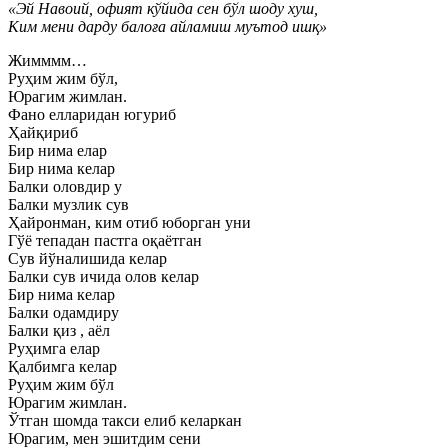
«Эй Навоий, офият кўйида сен бўл шоду хуш,
Ким мени дарду балоға айламиш муътод ишқ»
Жимммм…
Руҳим жим бўл,
Юрагим жимлан.
Фано елларидан югуриб
Ҳайқириб
Бир нима елар
Бир нима келар
Балки оловдир у
Балки музлик сув
Ҳайронман, ким отиб юборган уни
Гўё тепадан пастга оқаётган
Сув йўналишида келар
Балки сув ичида олов келар
Бир нима келар
Балки одамдиру
Балки қиз , аёл
Руҳимга елар
Қалбимга келар
Руҳим жим бўл
Юрагим жимлан.
Ўтган шомда такси елиб келаркан
Юрагим, мен эшитдим сени