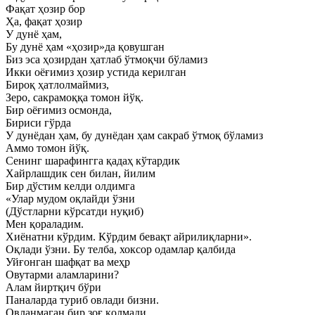
Фақат ҳозир бор
Ҳа, фақат ҳозир
У дунё ҳам,
Бу дунё ҳам «ҳозир»да қовушган
Биз эса ҳозирдан ҳатлаб ўтмоқчи бўламиз
Икки оёғимиз ҳозир устида керилган
Бироқ ҳатлолмаймиз,
Зеро, сакрамоққа томон йўқ.
Бир оёғимиз осмонда,
Бириси гўрда
У дунёдан ҳам, бу дунёдан ҳам сакраб ўтмоқ бўламиз
Аммо томон йўқ.
Сенинг шарафингга қадаҳ кўтардик
Хайрлашдик сен билан, йилим
Бир дўстим келди олдимга
«Улар мудом оқлайди ўзни
(Дўстларни кўрсатди нуқиб)
Мен қораладим.
Хиёнатни кўрдим. Кўрдим бевақт айрилиқларни».
Оқлади ўзни. Бу телба, хоксор одамлар қалбида
Уйғонган шафқат ва меҳр
Овутарми аламларини?
Алам йиртқич бўри
Паналарда туриб овлади бизни.
Овланмаган бир зоғ қолмади.