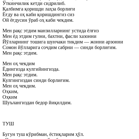
Ўткинчилик кетди сидрилиб.
Қалбимга қоришди лаҳза борлиғи
Ёғду ва оҳ каби қоришдингиз сиз
Ой ёғдусин ўраб оҳ каби чекдим.
Мен рақс этдим манзилларнинг устида ёлғиз
Мен ёд этдим гулни, бахтни, фасли хазонни
Йўлларнинг тошига шунчаки тикдим — жонни арзонни
Сомон йўлларига сочдим сабрни — синди борлиғим.
Мен рақс этдим.
Мен оҳ чекдим
Ёдингизда кулгийингизда.
Мен рақс этдим.
Кулгингиздан синди борлиғим.
Мен оҳ чекдим.
Оҳким,
Оҳким
Шуълангиздан бедор йиқилдим.
ТУШ
Бугун туш кўрибман, ёстиқларим ҳўл.