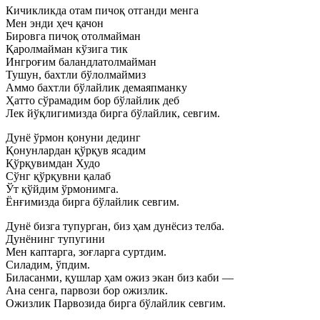
Кичикликда отам пичоқ отганди менга
Мен энди ҳеч қачон
Бировга пичоқ отолмайман
Қаролмайман кўзига тик
Ингроғим баландлатолмайман
Тушун, бахтли бўлолмаймиз
Аммо бахтли бўлайлик демаяпманку
Ҳатто сўрамадим бор бўлайлик деб
Лек йўқлигимизда бирга бўлайлик, севгим.
Дунё ўрмон қонуни дединг
Қонунлардан қўрқув ясадим
Қўрқувимдан Худо
Сўнг қўрқувни қалаб
Ўт қўйдим ўрмонимга.
Ёнғимизда бирга бўлайлик севгим.
Дунё бизга тупурган, биз ҳам дунёсиз телба.
Дунёнинг тупугини
Мен каптарга, зоғларга суртдим.
Силадим, ўпдим.
Биласанми, қушлар ҳам ожиз экан биз каби —
Ана сенга, парвози бор ожизлик.
Ожизлик Парвозида бирга бўлайлик севгим.