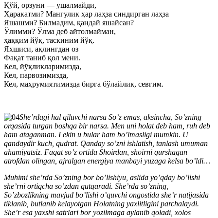
Қўй, орзуни — ушалмайди,
Ҳаракатми? Мангулик ҳар лаҳза синдирган лаҳза
Яшашми? Билмадим, қандай яшайсан?
Ўлимми? Ўлма деб айтолмайман,
ҳаққим йўқ, таскиним йўқ.
Яхшиси, ақлингдан оз
Фақат таниб қол мени.
Кел, йўқликларимизда,
Кел, парвозимизда,
Кел, маҳрумиятимизда бирга бўлайлик, севгим.
She’rdagi hal qiluvchi narsa So’z emas, aksincha, So’zning
orqasida turgan boshqa bir narsa. Men uni holat deb ham, ruh deb
ham ataganman. Lekin u bular ham bo’lmasligi mumkin. U
qandaydir kuch, qudrat. Qanday so’zni ishlatish, tanlash umuman
ahamiyatsiz. Faqat so’z ortida Shoirdan, shoirni qurshagan
atrofdan olingan, ajralgan energiya manbayi yuzaga kelsa bo’ldi…
Muhimi she’rda So’zning bor bo’lishiyu, aslida yo’qday bo’lishi
she’rni ortiqcha so’zdan qutqaradi. She’rda so’zning,
So’zbozlikning mavjud bo’lishi o’quvchi ongostida she’r natijasida
tiklanib, butlanib kelayotgan Holatning yaxlitligini parchalaydi.
She’r esa yaxshi satrlari bor yozilmaga aylanib qoladi, xolos