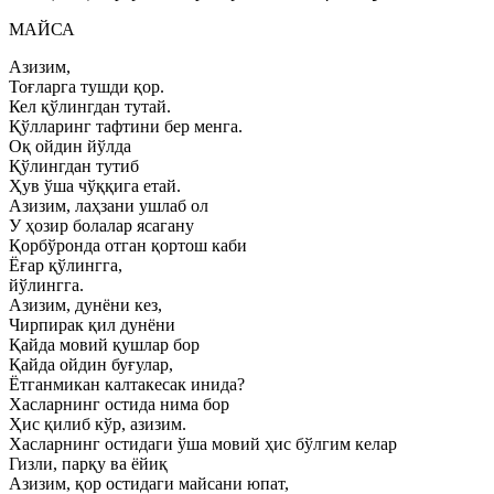
МАЙСА
Азизим,
Тоғларга тушди қор.
Кел қўлингдан тутай.
Қўлларинг тафтини бер менга.
Оқ ойдин йўлда
Қўлингдан тутиб
Ҳув ўша чўққига етай.
Азизим, лаҳзани ушлаб ол
У ҳозир болалар ясагану
Қорбўронда отган қортош каби
Ёғар қўлингга,
йўлингга.
Азизим, дунёни кез,
Чирпирак қил дунёни
Қайда мовий қушлар бор
Қайда ойдин буғулар,
Ётганмикан калтакесак инида?
Хасларнинг остида нима бор
Ҳис қилиб кўр, азизим.
Хасларнинг остидаги ўша мовий ҳис бўлгим келар
Гизли, парқу ва ёйиқ
Азизим, қор остидаги майсани юпат,