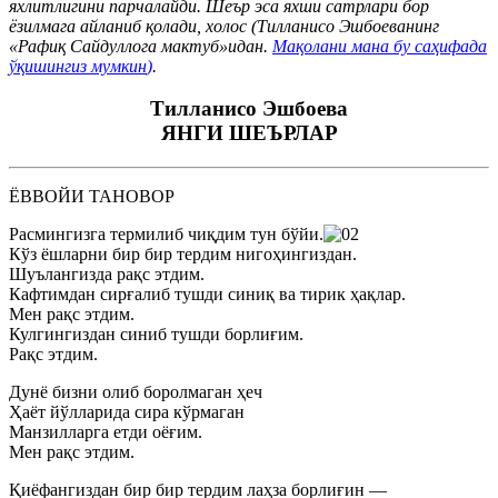
яхлитлигини парчалайди. Шеър эса яхши сатрлари бор
ёзилмага айланиб қолади, холос (Тилланисо Эшбоеванинг
«Рафиқ Сайдуллога мактуб»идан.
Мақолани мана бу саҳифада
ўқишингиз мумкин
)
.
Тилланисо Эшбоева
ЯНГИ ШЕЪРЛАР
ЁВВОЙИ ТАНОВОР
Расмингизга термилиб чиқдим тун бўйи.
Кўз ёшларни бир бир тердим нигоҳингиздан.
Шуълангизда рақс этдим.
Кафтимдан сирғалиб тушди синиқ ва тирик ҳақлар.
Мен рақс этдим.
Кулгингиздан синиб тушди борлиғим.
Рақс этдим.
Дунё бизни олиб боролмаган ҳеч
Ҳаёт йўлларида сира кўрмаган
Манзилларга етди оёғим.
Мен рақс этдим.
Қиёфангиздан бир бир тердим лаҳза борлиғин —