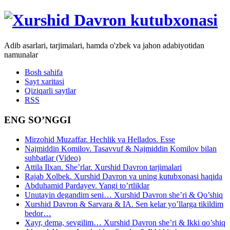
Adib asarlari, tarjimalari, hamda o'zbek va jahon adabiyotidan
namunalar
Bosh sahifa
Sayt xaritasi
Qiziqarli saytlar
RSS
ENG SO’NGGI
Mirzohid Muzaffar. Hechlik va Hellados. Esse
Najmiddin Komilov. Tasavvuf & Najmiddin Komilov bilan
suhbatlar (Video)
Attila Ilxan. She’rlar. Xurshid Davron tarjimalari
Rajab Xolbek. Xurshid Davron va uning kutubxonasi haqida
Abduhamid Pardayev. Yangi to’rtliklar
Unutayin degandim seni… Xurshid Davron she’ri & Qo’shiq
Xurshid Davron & Sarvara & IA. Sen kelar yo’llarga tikildim
bedor…
Xayr, dema, sevgilim… Xurshid Davron she’ri & Ikki qo’shiq