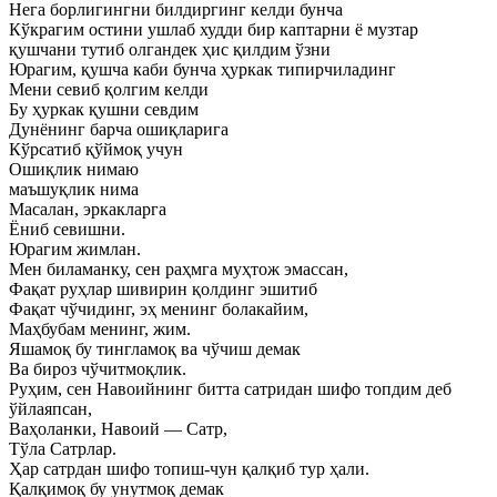
Нега борлигингни билдиргинг келди бунча
Кўкрагим остини ушлаб худди бир каптарни ё музтар
қушчани тутиб олгандек ҳис қилдим ўзни
Юрагим, қушча каби бунча ҳуркак типирчиладинг
Мени севиб қолгим келди
Бу ҳуркак қушни севдим
Дунёнинг барча ошиқларига
Кўрсатиб қўймоқ учун
Ошиқлик нимаю
маъшуқлик нима
Масалан, эркакларга
Ёниб севишни.
Юрагим жимлан.
Мен биламанку, сен раҳмга муҳтож эмассан,
Фақат руҳлар шивирин қолдинг эшитиб
Фақат чўчидинг, эҳ менинг болакайим,
Маҳбубам менинг, жим.
Яшамоқ бу тингламоқ ва чўчиш демак
Ва бироз чўчитмоқлик.
Руҳим, сен Навоийнинг битта сатридан шифо топдим деб
ўйлаяпсан,
Ваҳоланки, Навоий — Сатр,
Тўла Сатрлар.
Ҳар сатрдан шифо топиш-чун қалқиб тур ҳали.
Қалқимоқ бу унутмоқ демак