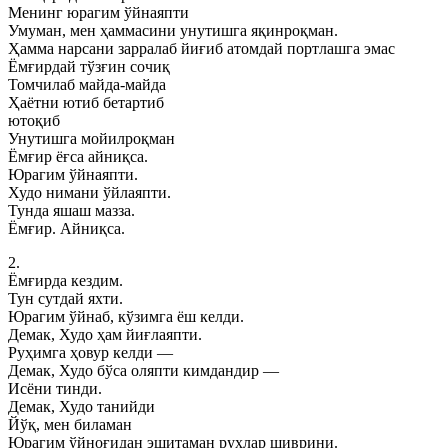
Менинг юрагим ўйнаяпти
Умуман, мен ҳаммасини унутишга яқинроқман.
Ҳамма нарсани зарралаб йиғиб атомдай портлашга эмас
Ёмғирдай тўзғин сочиқ
Томчилаб майда-майда
Ҳаётни ютиб бетартиб
ютоқиб
Унутишга мойилроқман
Ёмғир ёғса айниқса.
Юрагим ўйнаяпти.
Худо нимани ўйлаяпти.
Тунда яшаш мазза.
Ёмғир. Айниқса.
2.
Ёмғирда кездим.
Тун сутдай яхти.
Юрагим ўйнаб, кўзимга ёш келди.
Демак, Худо ҳам йиғлаяпти.
Руҳимга ҳовур келди —
Демак, Худо бўса оляпти кимдандир —
Исёни тинди.
Демак, Худо танийди
Йўқ, мен биламан
Юрагим ўйноғидан эшитаман руҳлар шиврини.