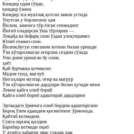
Кимдир одам сўяди,
кимдир ўзини
Кимдир эса муаллақ қотган замон устида
Унутган у борлиғини ҳам
Йилим, замонга тўр ёзган сенмидинг
Йиғиб оладирсан ўша тўрларни —
Лоқайд ва бефарқ сени ўздан улоқтирамиз
Юлиб отамиз сени.
Йилим,бугун севганим хотини билан уришди
Ўзи кўтаролмаган оғирлик сездим сўзида
Уни доим уришган бу олам,
ҳаёт
Қай бурчакка қочмасин
Мудом тунд, мағлуб
Нигоҳлари музтар, оғир ва мағрур
Ўзи кўтаролмаган дардлари билан қучади мени
Лекин қайга олиб борай
Қайга олиб бориб адаштирай дардларни
Эртакдаги ўрмонга олиб бордим адаштиргани
Бироқ ўзим адашдим қисматнинг ўрмонида.
Қайтиб келмадим.
Сувга оқизоқ қилдим
Барибир кетмади оқиб
У дунёга хабарчи эмас сувлар ҳам