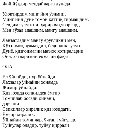
Жой йўқдир мендайларга дунёда.
Улоқтирдим минг йил ўзимни,
Минг йил дунё томон қаттиқ тирмашдим.
Севдим зулматни, ҳарир ваҳмзорларда
Мен гўзал адашдим, мангу адашдим.
Ланъатладим мангу ёруғликни мен,
Кўз очмоқ зулматдир, бедорлик зулмат.
Дунё, қизғонмагин маъюс хотираларни,
Она, хатларимни ёқмагин фақат.
ОЛА
Ел ўйнайди, нур ўйнайди,
Лаҳзалар ўйнайди хонамда
Жимир ўйнайди.
Қиз юзида сепкилдек ёмғир
Томчилаб босади ойнани,
дарчани
Сепкиллар хиралик қиз юзидаги,
Ёмғир хиралик.
Ўйнайди томчилар, ўчган туйғулар,
Туйғулар оладир, туйғу қиррали