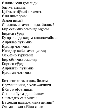
Йилим, хуш қол энди,
биз кетаяпмиз.
Қайтмас бўлиб кетамиз.
Йил нима ўзи?
Замон нима?
Яшадикми замонингда, йилим?
Бир оёғимиз осмонда мудом
Бириси гўрда
Бу оралиқда қадам ташлолмаймиз
Айрилар путимиз
Ёрилар чотимиз.
Илоҳлар каби замон устида
Оёқ ёзиб турибмиз
Бир оёғимиз осмонда
Бириси гўрда
Айрилган путимиз,
Ёрилган чотимиз.
Биз сеники эмасдик, йилим
Ё ўтмишники, ё келажакниги
Ё бир нафратники.
Сеники бўлмадик, йилим
Яшамадик сен билан
Ва лекин яшамоқ нима дегани?
Одамлар ҳар кўйли яшар