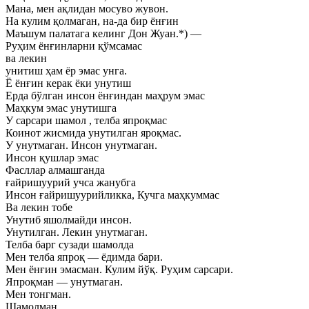
Мана, мен ақлидан мосуво жувон.
На кулим қолмаган, на-да бир ёнғин
Маъшум палатага келинг Дон Жуан.*) —
Руҳим ёнғинларни қўмсамас
ва лекин
унитиш ҳам ёр эмас унга.
Ё ёнғин керак ёки унутиш
Ерда бўлган инсон ёнғиндан маҳрум эмас
Маҳкум эмас унутишга
У сарсари шамол , телба япроқмас
Коинот жисмида унутилган яроқмас.
У унутмаган. Инсон унутмаган.
Инсон қушлар эмас
Фасллар алмашганда
ғайришуурий учса жанубга
Инсон ғайришуурийликка, Кучга маҳкуммас
Ва лекин тобе
Унутиб яшолмайди инсон.
Унутилган. Лекин унутмаган.
Телба барг сузади шамолда
Мен телба япроқ — ёдимда бари.
Мен ёнғин эмасман. Кулим йўқ. Руҳим сарсари.
Япроқман — унутмаган.
Мен тонгман.
Шамолман.