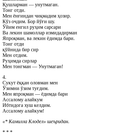
Қушларман — унутмаган.
Тонг отди.
Мен ёнғиндан чиқмадим ҳозир.
Кўз очдим. Бор йўғи шу.
Ўйим енгил руҳим сарсари
Ва лекин шамоллар измидадирман
Япроқман, ва лекин ёдимда бари.
Тонг отди
қўйнида бир сир
Мен отдим.
Руҳимда сирлар
Мен тонгман — Унутмаган!
4.
Сукут ёққан оловман мен
Ўзимни ўзим туғдим.
Мен япроқман — ёдимда бари
Ассалому алайкум
Ибтидога хуш келдим.
Ассалому алайкум!
«* Камилла Клодел» шеъридан.
* * *