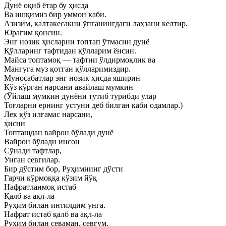
Дунё оқиб ётар бу ҳисда
Ва ишқимиз бир уммон каби.
Азизим, калтакесакни ўпганингдаги лаҳзани келтир.
Юрагим қонсин.
Энг нозик ҳисларни топтап ўтмасин дунё
Қўлларинг тафтидан қўлларим ёнсин.
Майса топтамоқ — тафтни ўлдирмоқлик ва
Мангуга муз қотган қўлларимиздир.
Муносабатлар энг нозик ҳисда яширин
Кўз кўрган нарсани авайлаш мумкин
(Ўйлаш мумкин дунёни тутиб турибди улар
Тоғларни ернинг устуни деб билган каби одамлар.)
Лек кўз илғамас нарсани,
ҳисни
Топташдан вайрон бўлади дунё
Вайрон бўлади инсон
Сўнади тафтлар,
Унган севгилар.
Бир дўстим бор, Руҳимнинг дўсти
Гарчи кўрмоққа кўзим йўқ
Нафратланмоқ истаб
Қалб ва ақл-ла
Руҳим билан интилдим унга.
Нафрат истаб қалб ва ақл-ла
Руҳим билан севаман, севгум.