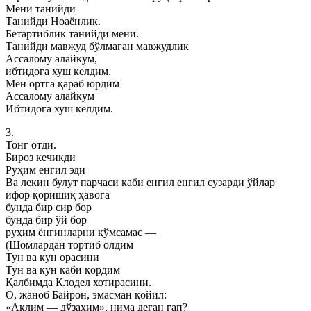
Мени танийди
Танийди Ноаёнлик.
Бетартиблик танийди мени.
Танийди мавжуд бўлмаган мавжудлик
Ассалому алайкум,
ибтидога хуш келдим.
Мен ортга қараб юрдим
Ассалому алайкум
Ибтидога хуш келдим.
3.
Тонг отди.
Бироз кечикди
Руҳим енгил эди
Ва лекин булут парчаси каби енгил енгил сузарди ўйлар
ифор қоришиқ ҳавога
бунда бир сир бор
бунда бир ўй бор
руҳим ёнғинларни қўмсамас —
(Шомлардан тортиб олдим
Тун ва кун орасини
Тун ва кун каби қордим
Қалбимда Клодел хотирасини.
О, жаноб Байрон, эмасман қойил:
«Ақлим — дўзахим», нима деган гап?