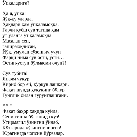
Ўпкаларига?
Ҳа-я, ўпка!
йўқ-ку уларда,
Ҳақлари ҳам ўпкаламоққа.
Гарчи қуёш сув тагида ҳам
ўт-ўланга ўт қаламоқда.
Масалан сен,
гапирмоқчисан,
Йўқ, умуман сўзонғич учун
Фарқи нима сув ости, усти…
Остин-устун бўлмасми очун?!
Сув тубига!
Янаям чуқур
Кириб бор-ей, қўрқув лашкари.
Фақат шунда ҳуқуқинг бўлур
Гунглик билан гурунглашгани.
* * *
Фақат баҳор ҳақида куйла,
Сени ғиппа бўғганида куз!
Ўтирмагил ўзингни ўйлаб,
Кўзларида кўзингни юргиз!
Юрагингда чопсин йўрғалар,