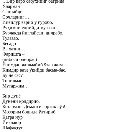
…Бир қаро сабуҳнинг бағрида
Ўларман –
Саннайди
Сочларинг…
Йиғилур ғариб-у ғуробо,
Руҳимни елпийди муаззин.
Бурчакда йиғлайсан, дилрабо,
Тулавзо,
Бесадо
Ва ҳазин…
Фаришта –
(либоси банорас)
Ёнимдан жилмайиб ўтар жим.
Кимдир ваъз ўқийди басма-бас,
Бу не сас?
Топилмас
Мутаржим…
Бир дунё
Дунёни қолдириб,
Кетарман. Демангиз ортиқ сўз!
Мозорим бошида ўлтириб,
Қатра нур
Йиғлаюр
Шафақтус…