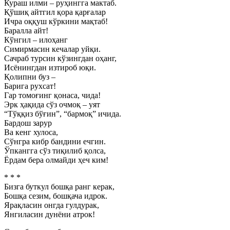
Кураш илми – руҳингга мактаб.
Қўшиқ айтгил қора қарғалар
Ичра оққуш кўркини мақтаб!
Баралла айт!
Кўнгил – илоҳанг
Симирмасин кечалар уйқи.
Сачраб турсин кўзингдан оҳанг,
Исёнингдан изтироб юқи.
Қолипни буз –
Барига рухсат!
Гар томоғинг қонаса, чида!
Эрк ҳақида сўз очмоқ – уят
“Тўққиз бўғин”, “бармоқ” ичида.
Бардош зарур
Ва кенг хулоса,
Сўнгра кибр бандини ечгин.
Ўпкангга сўз тиқилиб қолса,
Ёрдам бера олмайди ҳеч ким!
* * *
Бизга буткул бошқа ранг керак,
Бошқа сезим, бошқача идрок.
Ярақласин онгда гулдурак,
Янгиласин дунёни атрок!