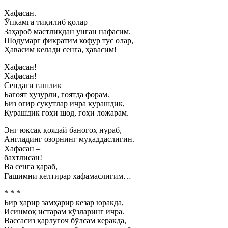
Хафасан.
Ўпкамга тиқилиб қолар
Заҳароб мастликдан унган нафасим.
Шодумарг фикратим кофур тус олар,
Ҳавасим келади сенга, ҳавасим!
Хафасан!
Хафасан!
Сендаги ғашлик
Бағоят ҳузурли, ғоятда форам.
Биз оғир сукутлар ичра курашдик,
Курашдик гоҳи шод, гоҳи ложарам.
Энг юксак қоядай баногоҳ нураб,
Англадинг озорнинг муқаддаслигин.
Хафасан –
бахтлисан!
Ва сенга қараб,
Ғашимни келтирар хафамаслигим…
* * *
Бир ҳарир замҳарир кезар юракда,
Исинмоқ истарам кўзларинг ичра.
Вассасиз қарлуғоч бўлсам керакда,