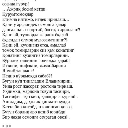
созида ғурур!
…Ажриқ босиб кетди.
Қурумтомоқлар.
Етимча илтижо, итдек ириллаш…
Қани у арслондек осмонга қадар
дангал наъра тортиб, босиқ хириллаш?!
Қани эй, тулпорда жарлик ёқалаб
ёқасидан олмоқ мулозаматнинг?!
Қани эй, кучингиз етса, амаллаб
томоқ томирларин сиз ҳам қонатинг.
Қонатинг кўзингиз томирларини,
Бўридек ғашининг олчоққа қараб!
Иғвони, нифоқни, жами-барини
Янчиб ташланг!
Недир қўрқмоққа сабаб?!
Бугун кўп тингладим Владимирни,
Унда рост жасорат, ростона тирнаш.
Уқдимки, мардона товуш тасвири,
Таснифи – қатъият, қашқирча кураш!..
Англадим, даҳолик қисмати худди
Катта бир китобдан юлинган қоғоз.
Бутун борлиқ аро кезиб юрибди
Бир лаҳза осмонга сачраган овоз!..
* * *