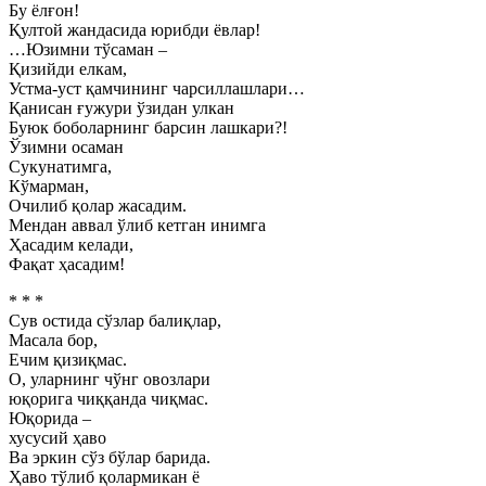
Бу ёлғон!
Қултой жандасида юрибди ёвлар!
…Юзимни тўсаман –
Қизийди елкам,
Устма-уст қамчининг чарсиллашлари…
Қанисан ғужури ўзидан улкан
Буюк боболарнинг барсин лашкари?!
Ўзимни осаман
Сукунатимга,
Кўмарман,
Очилиб қолар жасадим.
Мендан аввал ўлиб кетган инимга
Ҳасадим келади,
Фақат ҳасадим!
* * *
Сув остида сўзлар балиқлар,
Масала бор,
Ечим қизиқмас.
О, уларнинг чўнг овозлари
юқорига чиққанда чиқмас.
Юқорида –
хусусий ҳаво
Ва эркин сўз бўлар барида.
Ҳаво тўлиб қолармикан ё