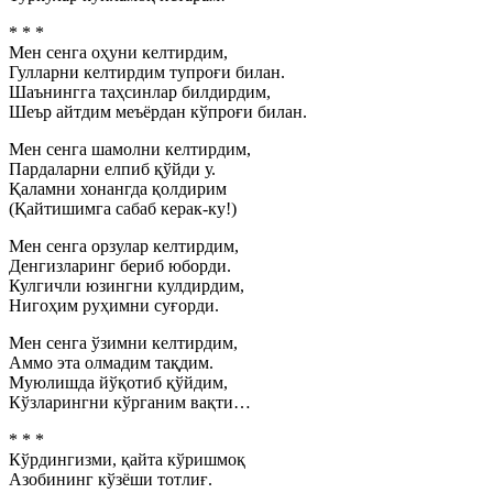
* * *
Мен сенга оҳуни келтирдим,
Гулларни келтирдим тупроғи билан.
Шаънингга таҳсинлар билдирдим,
Шеър айтдим меъёрдан кўпроғи билан.
Мен сенга шамолни келтирдим,
Пардаларни елпиб қўйди у.
Қаламни хонангда қолдирим
(Қайтишимга сабаб керак-ку!)
Мен сенга орзулар келтирдим,
Денгизларинг бериб юборди.
Кулгичли юзингни кулдирдим,
Нигоҳим руҳимни суғорди.
Мен сенга ўзимни келтирдим,
Аммо эта олмадим тақдим.
Муюлишда йўқотиб қўйдим,
Кўзларингни кўрганим вақти…
* * *
Кўрдингизми, қайта кўришмоқ
Азобининг кўзёши тотлиғ.