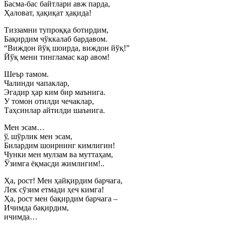
Басма-бас байтлари авж парда,
Ҳаловат, ҳақиқат ҳақида!
Тиззамни тупроққа ботирдим,
Бақирдим чўккалаб бардавом.
“Виждон йўқ шоирда, виждон йўқ!”
Йўқ мени тингламас кар авом!
Шеър тамом.
Чалинди чапаклар,
Эгадир ҳар ким бир маънига.
У томон отилди чечаклар,
Таҳсинлар айтилди шаънига.
Мен эсам…
ў, шўрлик мен эсам,
Билардим шоирнинг кимлигин!
Чунки мен мулзам ва муттаҳам,
Ўзимга ёқмасди жимлигим!..
Ҳа, рост! Мен ҳайқирдим барчага,
Лек сўзим етмади ҳеч кимга!
Ҳа, рост мен бақирдим барчага –
Ичимда бақирдим,
ичимда…