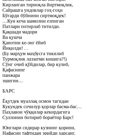
Кирланган тирноқла йиртмоқлик,
Сайрашга ундовлар гоҳ-гоҳи
Бўғарди бўйнини сиртмоқдек!
…Кун кеча шамолни елпиган
Патлари потирлаб титилди.
Қақшади мадори
Ва қушча
Қанотин ке-энг ёйиб
Йиқилди! . .
(Бу марҳум маҳбусга тикилиб
Турмоқлик лаззатми кишига?!)
Сўнг очиб қўйдилар, бир кулиб,
Қафаснинг
панжара
эшигин…
БАРС
Ёқутдек муаллақ осмон тагидан
Кукундек сочилур қорлар басма-бас…
Паҳлавон чўққилар кекирдагига
Суллонин ботириб бораётир Барс!
Юнглари сидирар кузнинг қорини,
Нафасин тафтидан эрийди харсанг.