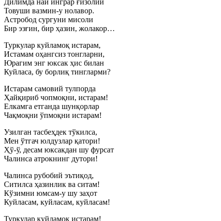
Дилимда най инграр ғизолий
Товуши вазмин-у нолавор.
Астробод сургуни мисоли
Бир эзғин, бир ҳазин, жолакор…
Туркулар куйламоқ истарам,
Истамам оҳангсиз тонгларни,
Юрагим энг юксак ҳис билан
Куйласа, бу борлиқ тингларми?
Истарам самовий тулпорда
Ҳайқириб чопмоқни, истарам!
Елкамга етганда шунқорлар
Чақмоқни ўпмоқни истарам!
Узилган тасбеҳдек тўкилса,
Мен ўтгач юлдузлар қатори!
Ҳў-ў, десам юксакдан шу фурсат
Чалинса атрокнинг дутори!
Чалинса рубобий эътиқод,
Ситилса ҳазинлик ва ситам!
Кўзимни юмсам-у шу заҳот
Куйласам, куйласам, куйласам!
Туркулар куйламоқ истарам!