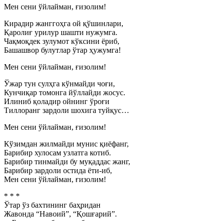
Мен сени ўйлайман, ғизолим!
Кирадир жанггоҳга ой қўшинлари,
Қаролиғ урилур шашти нужумга.
Чақмоқдек зулумот кўксини ёриб,
Башашвор булутлар ўтар ҳужумга!
Мен сени ўйлайман, ғизолим!
Ўжар тун сулҳга кўнмайди чоғи,
Кунчиқар томонга йўллайди жосус.
Илиниб қоладир ойнинг ўроғи
Тиллоранг зардоли шохига туйқус…
Мен сени ўйлайман, ғизолим!
Кўзимдан жилмайди мунис қиёфанг,
Барибир хулосам узлатга котиб.
Барибир тинмайди бу муқаддас жанг,
Барибир зардоли остида ёти-иб,
Мен сени ўйлайман, ғизолим!
* * *
Ўтар ўз бахтининг баҳридан
Жавонда “Навоий”, “Қошғарий”.