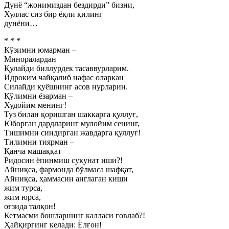
Дунё “жонимиздан бездирди” бизни,
Хуллас сиз бир ёқли қилинг
дунёни…
* * *
Кўзимни юмарман –
Миноралардан
Қулайди биллурдек тасаввурларим.
Идроким чайқалиб нафас оларкан
Силайди қуёшнинг асов нурларин.
Қўлимни ёзарман –
Худойим менинг!
Туз билан қоришган шаккарга қуллуғ,
Юборган дардларинг мулойим сенинг,
Тишимни синдирган жавдарга қуллуғ!
Тилимни тиярман –
Қанча машаққат
Ридосин ёпинмиш сукунат иши?!
Айниқса, фармонда бўлмаса шафқат,
Айниқса, ҳаммасин англаган киши
жим турса,
жим юрса,
оғзида талқон!
Кетмасми бошларнинг калласи ғовлаб?!
Ҳайқиргинг келади: Ёлғон!