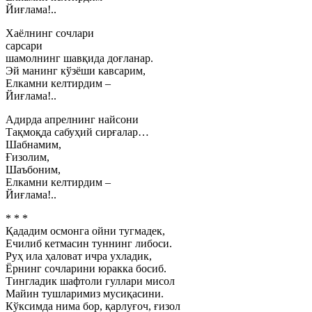
Йиғлама!..
Хаёлнинг сочлари
сарсари
шамолнинг шавқида доғланар.
Эй манинг кўзёши кавсарим,
Елкамни келтирдим –
Йиғлама!..
Адирда апрелнинг найсони
Тақмоқда сабуҳий сирғалар…
Шабнамим,
Ғизолим,
Шаъбоним,
Елкамни келтирдим –
Йиғлама!..
* * *
Қададим осмонга ойни тугмадек,
Ечилиб кетмасин туннинг либоси.
Руҳ ила ҳаловат ичра ухладик,
Ёрнинг сочларини юракка босиб.
Тингладик шафтоли гуллари мисол
Майин тушларимиз мусиқасини.
Кўксимда нима бор, қарлуғоч, ғизол