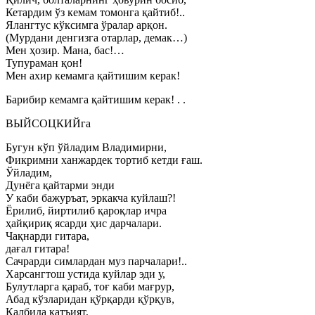
Кетардим ўз кемам томонга қайтиб!..
Ялангтус кўксимга ўралар арқон.
(Мурдани денгизга отарлар, демак…)
Мен ҳозир. Мана, бас!…
Тупураман қон!
Мен ахир кемамга қайтишим керак!
Барибир кемамга қайтишим керак! . .
ВЫЙСОЦКИЙга
Бугун кўп ўйладим Владимирни,
Фикримни ханжардек тортиб кетди ғаш.
Ўйладим,
Дунёга қайтарми энди
У каби бажуръат, эркакча куйлаш?!
Ёрилиб, йиртилиб қароқлар ичра
ҳайқириқ ясарди ҳис дарчалари.
Чақнарди гитара,
дағал гитара!
Сачрарди симлардан муз парчалари!..
Харсангтош устида куйлар эди у,
Булутларга қараб, тоғ каби мағрур,
Абад кўзларидан қўрқарди қўрқув,
Қалбида қатъият,