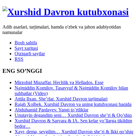
Adib asarlari, tarjimalari, hamda o'zbek va jahon adabiyotidan
namunalar
Bosh sahifa
Sayt xaritasi
Qiziqarli saytlar
RSS
ENG SO’NGGI
Mirzohid Muzaffar. Hechlik va Hellados. Esse
Najmiddin Komilov. Tasavvuf & Najmiddin Komilov bilan
suhbatlar (Video)
Attila Ilxan. She’rlar. Xurshid Davron tarjimalari
Rajab Xolbek. Xurshid Davron va uning kutubxonasi haqida
Abduhamid Pardayev. Yangi to’rtliklar
Unutayin degandim seni… Xurshid Davron she’ri & Qo’shiq
Xurshid Davron & Sarvara & IA. Sen kelar yo’llarga tikildim
bedor…
Xayr, dema, sevgilim… Xurshid Davron she’ri & Ikki qo’shiq