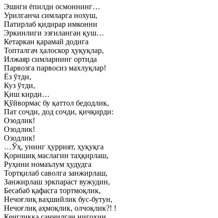
Эшиги ёпилди осмоннинг…
Урилганча симларга нохуш,
Патирлаб қидирар имконни
Эркинлиги эзғиланган қуш…
Кетаркан қарамай додига
Топталгач ҳалоскор ҳуқуқлар,
Илжаяр симларнинг ортида
Парвозга парвосиз махлуқлар!
Ёз ўтди,
Куз ўтди,
Қиш кирди…
Қўйвормас бу қаттол бедодлик,
Пат сочди, дод сочди, қичқирди:
Озодлик!
Озодлик!
Озодлик!
…Ўҳ, унинг ҳуррият, ҳуқуқга
Қоришиқ маслагин таҳқирлаш,
Руҳини номаълум ҳудудга
Тортқилаб саволга занжирлаш,
Занжирлаш эркпараст вужудин,
Бесабаб қафасга тортмоқлик,
Нечоғлиқ ваҳшийлик бус-бутун,
Нечоғлиқ аҳмоқлик, олчоқлик?! !
Кенгликка санчилган нигоҳин