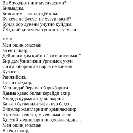
Ва ё зуҳуротнинг мусичасими?!
Билмадим.
Билганим – илиди қўйним.
Бу кеча не фусус, не ҳузур насиб?
Бунда бор дунёни унутиб қўйдим,
Йўқолиб қолгунча туннинг тугмаси…
* * *
Мен ошиқ эмасман
ва ёки шоир,
Дейишим ҳам қийин “расо инсонман”.
Бир дам ўзингизни ўрганмоқ учун
Сизга юборилган парча имконман.
Куласиз.
Ранжийсиз.
Туясиз таҳқир.
Мен чидаб бераман бари-барига.
Ҳамма ҳавас билан қарайди ахир
Умрида кўрмаган ҳаво шарига.
Баъзан буғланади тафаккур баҳси,
Ечимлар жангларнинг ҳомиласидир.
Эҳтимол севги ҳам севгимас асли
Ҳиссий хоҳишларнинг ҳосиласидир…
Мен ошиқ эмасман
Ва ёки шоир,