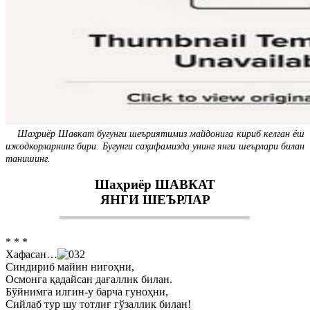
Шаҳриёр Шавкат бугунги шеъриятимиз майдонига кириб келган ёш
ижодкорларнинг бири. Бугунги саҳифамизда унинг янги шеърлари билан
танишинг.
Шаҳриёр ШАВКАТ
ЯНГИ ШЕЪРЛАР
* * *
Хафасан…
Синдириб майин нигоҳни,
Осмонга қадайсан дағаллик билан.
Бўйнимга илгин-у барча гуноҳни,
Сийлаб тур шу тотлиғ гўзаллик билан!