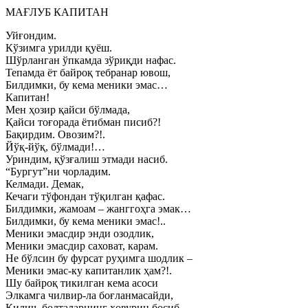
МАҒЛУБ КАПИТАН
Уйғондим.
Кўзимга урилди қуёш.
Шўрланган ўпкамда зўриқди нафас.
Тепамда ёт байроқ тебранар ювош,
Билдимки, бу кема меники эмас…
Капитан!
Мен ҳозир қайси бўлмада,
Қайси тоғорада ётибман писиб?!
Бақирдим. Овозим?!.
Йўқ-йўқ, бўлмади!…
Уриндим, қўзғалиш этмади насиб.
“Бургут”ни чорладим.
Келмади. Демак,
Кечаги тўфондан тўқилган қафас.
Билдимки, жамоам – жанггоҳга эмак…
Билдимки, бу кема меники эмас!..
Меники эмасдир энди озодлик,
Меники эмасдир саховат, карам.
Не бўлсин бу фурсат руҳимга шодлик –
Меники эмас-ку капитанлик ҳам?!.
Шу байроқ тикилган кема асоси
Элкамга чилвир-ла боғланмасайди,
Қилич, болталарнинг ҳовурин босиб,