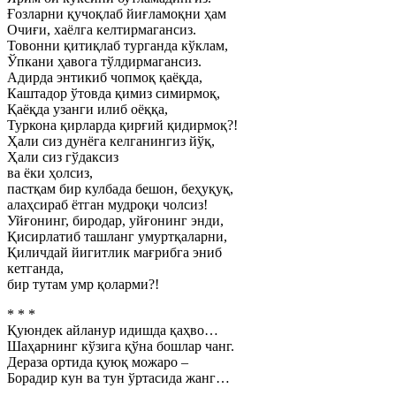
Ғозларни қучоқлаб йиғламоқни ҳам
Очиғи, хаёлга келтирмагансиз.
Товонни қитиқлаб турганда кўклам,
Ўпкани ҳавога тўлдирмагансиз.
Адирда энтикиб чопмоқ қаёқда,
Каштадор ўтовда қимиз симирмоқ,
Қаёқда узанги илиб оёққа,
Туркона қирларда қирғий қидирмоқ?!
Ҳали сиз дунёга келганингиз йўқ,
Ҳали сиз гўдаксиз
ва ёки ҳолсиз,
пастқам бир кулбада бешон, беҳуқуқ,
алаҳсираб ётган мудроқи чолсиз!
Уйғонинг, биродар, уйғонинг энди,
Қисирлатиб ташланг умуртқаларни,
Қиличдай йигитлик мағрибга эниб
кетганда,
бир тутам умр қоларми?!
* * *
Қуюндек айланур идишда қаҳво…
Шаҳарнинг кўзига қўна бошлар чанг.
Дераза ортида қуюқ можаро –
Борадир кун ва тун ўртасида жанг…