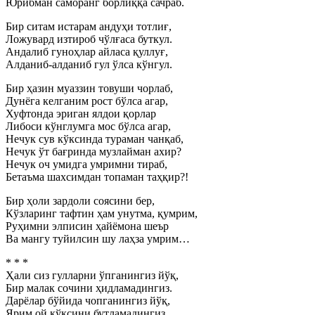
Юрибман саморанг борлиққа сачраб.
Бир ситам истарам андуҳи тотлиғ,
Ложувард изтироб чўлғаса буткул.
Андалиб гуноҳлар айласа қуллуғ,
Алданиб-алданиб гул ўлса кўнгул.
Бир ҳазин муаззин товуши чорлаб,
Дунёга келганим рост бўлса агар,
Хуфтонда эриган ялдои қорлар
Либоси кўнглумга мос бўлса агар,
Нечук сув кўксинда тураман чанқаб,
Нечук ўт бағринда музлайман ахир?
Нечук оч умидга умримни тираб,
Бетаъма шахсимдан топаман таҳқир?!
Бир ҳоли зардоли соясини бер,
Кўзларинг тафтин ҳам унутма, қумрим,
Руҳимни элписин ҳайёмона шеър
Ва мангу туйилсин шу лаҳза умрим…
* * *
Ҳали сиз гулларни ўпганингиз йўқ,
Бир малак сочини ҳидламадингиз.
Дарёлар бўйида чопганингиз йўқ,
Ярим ой кўксини бутламадингиз.