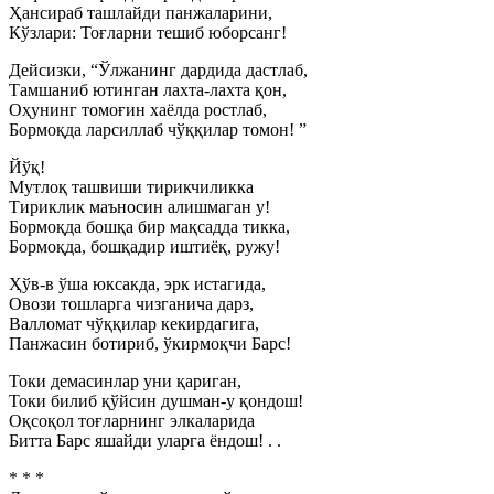
Ҳансираб ташлайди панжаларини,
Кўзлари: Тоғларни тешиб юборсанг!
Дейсизки, “Ўлжанинг дардида дастлаб,
Тамшаниб ютинган лахта-лахта қон,
Оҳунинг томоғин хаёлда ростлаб,
Бормоқда ларсиллаб чўққилар томон! ”
Йўқ!
Мутлоқ ташвиши тирикчиликка
Тириклик маъносин алишмаган у!
Бормоқда бошқа бир мақсадда тикка,
Бормоқда, бошқадир иштиёқ, ружу!
Ҳўв-в ўша юксакда, эрк истагида,
Овози тошларга чизганича дарз,
Валломат чўққилар кекирдагига,
Панжасин ботириб, ўкирмоқчи Барс!
Токи демасинлар уни қариган,
Токи билиб қўйсин душман-у қондош!
Оқсоқол тоғларнинг элкаларида
Битта Барс яшайди уларга ёндош! . .
* * *