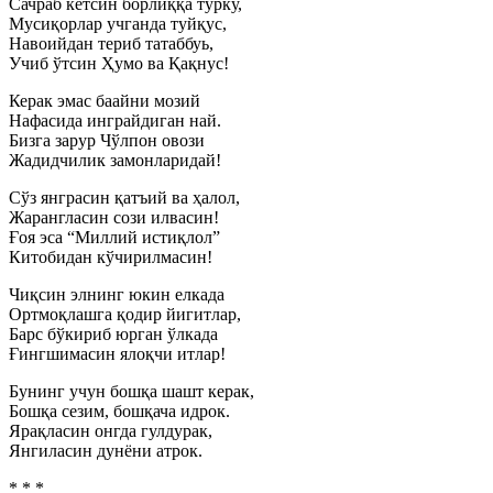
Сачраб кетсин борлиққа турку,
Мусиқорлар учганда туйқус,
Навоийдан териб татаббуь,
Учиб ўтсин Ҳумо ва Қақнус!
Керак эмас баайни мозий
Нафасида инграйдиган най.
Бизга зарур Чўлпон овози
Жадидчилик замонларидай!
Сўз янграсин қатъий ва ҳалол,
Жарангласин сози илвасин!
Ғоя эса “Миллий истиқлол”
Китобидан кўчирилмасин!
Чиқсин элнинг юкин елкада
Ортмоқлашга қодир йигитлар,
Барс бўкириб юрган ўлкада
Ғингшимасин ялоқчи итлар!
Бунинг учун бошқа шашт керак,
Бошқа сезим, бошқача идрок.
Ярақласин онгда гулдурак,
Янгиласин дунёни атрок.
* * *