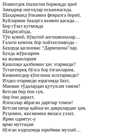
Новвотдек ёшлигим бормоқда эриб
Замҳарир нигоҳлар исканжасида.
Шаҳарманд ўпкамни февралга бериб,
Куйларман баҳорга вазмин қасида…
Бир гўзал кутмоқда
Шаҳрисабзда,
Тўн қовиб, йўқотиб ангишвоналар…
Ғалати кемтик бор пойтахтимизда –
Баҳорда қилинмас “Дарвешона”лар.
Бунда жўраларим
ва жазманларим
Қишлоқи қалбимни ҳис этармиди?
Тутантириқ бўлса бор ёзганларим,
Кимнингдир кўнглини иситармиди?
Илдиз отармиди юрагимда бахт,
Манман тўдалардан қутулсам тамом?
Кетсам бир ёни сув,
бир ёни дарахт,
Ялпизлар яйраган дарёлар томон!
Кетсам шеър қайнаган давралардан ҳам,
Руҳимни, жисмимни ямласа узлат,
Ярми одамтус-у
ярми муттаҳам
бўлган издиҳомда юрибман музлаб…