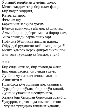
Ўрганиб юрибман дунёни, холос.
Менга тақдим этар бир олам фикр,
Бир қадар зиддият,
Қатра эҳтирос.
Феълим шу –
Барчанинг завқига ҳоким
Бўлмоқ илинжида айтмоқ қўшиқлар,
Аммо бир панд берса менга бирор ким,
Унга ёпилади барча эшиклар!
Поёнсиз бўшлиқда адашар идрок,
Обрў деб руҳингни қийнамоқ нечун?!
Менга ҳамроҳ керак фикр-у зикри пок
Энг тоза туркулар куйламоқ учун!
* * *
Бир ёнда истило, бир томонда жанг,
Бир ёнда дасиса, бир ёнда ғулув.
Дунёни музлаткич ичида сақланг –
Айнияпти у…
Истибдод қўл солмиш пок хазинага,
Турар биров тўқим, биров тўн қовиб.
Дунёни ўтказинг иссиқхонага,
Ҳамма бир-биридан бормоқда совиб…
Чуқурроқ тортинг-да тамакингизни
Тутунга тўлдириб ташланг ҳавони,