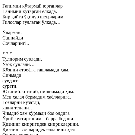
Гапимни кўтармай юрганлар
Танимни кўтаргай елкада.
Бир қайта ўқилур шеърларим
Гилослар гуллаган ўлкада…
Ўларман.
Саннайди
Сочларинг!..
* * *
Тулпорим сувлади,
Узоқ сувлади…
Кўзини атрофга ташламади ҳам.
Синмади
сувдаги
сурати,
Ютиниб-ютиниб, пишнамади ҳам.
Мен ҳалал бермадим хаёлларига,
Тоғларни кузатди,
яшил тепани…
Чимдиб ҳам кўрмади боя олдига
Ўриб келтирганим – барра бедани.
Қизнинг кипригидек киприкларини,
Қизнинг сочларидек ёлларини ҳам
Оҳиста силкитди.