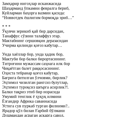
Замҳарир нигоҳлар исканжасида
Шаҳарманд ўпкамни февралга бериб,
Куйларман баҳорга вазмин қасида:
“Новвотдек ёшлигим бормоқда эриб…”
* * *
Ўқувчи зерикиб қай бир дарсидан,
Танаффус сўзини талаффуз этар.
Мактабнинг сершовқин деразасидан
Учирма қилинди қоғоз кабутар…
Унда хаёллар бор, унда ҳадик бор,
Мактуби бор балки бирортасининг.
Титроғини мужассам саҳнага илк бор
Чиқаётган балет раққосасининг.
Оҳиста тебранар қоғоз кабутар,
Бағрига битилган ўлчовми, бирлик?
Эҳтимол чизилган рангсиз булутлар,
Эҳтимол туроқсиз шеърга асирлик?!.
Балки тақриз этиб бир норасида
Умумий тенглик ё ҳуқуқ илмини
Ёзгандир Африка саваннасида
Устига сув пуркаб турган филними?..
Ярадор қўл билан Ғарбий бўлмани
Душмандан асраган аскарга савол,