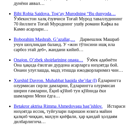
дунёни аввал…
Bibi Robia Saidova. Tog‘ay Murodning “Bu dunyoda…
Ўзбекистон халқ ёзувчиси Тоғай Мурод таваллудининг
70 йиллиги Тоғай Муроднинг ушбу романи Кафка ва
Камю асарлари…
Boborahim Mashrab. G’azallar,…
Дарвешлик Машраб
учун шоҳликдан баланд. У «жон тўтисини ишқ ила
сарбоз этай деб», жандани кийиб…
Onajon. O’zbek shoirlarining onaga…
Ўзбек адабиёти
Она ҳақида ёзилган дурдона асарларга ниҳоятда бой.
Онани улуғлашда, мадҳ этишда ижодкорларимиз чин…
Xurshid Davron. Muhabbat haqida she’rlar (I)
Ёдларингга
олурмисан сирли дамларни, Ёдларингга олурмисан
ширин ғамларни, Ёқиб қўйиб тун қўйнида ёки
шамларни Мени ёдга…
Betakror aktrisa Rimma Ahmedovaga bag’ishlov.
Истараси
ниҳоятда иссиқ, туйғулари паришон юзига майин
қалқиб чиққан, маҳзун қиёфали, ҳар қандай ҳолдаям
дилбарлигича…