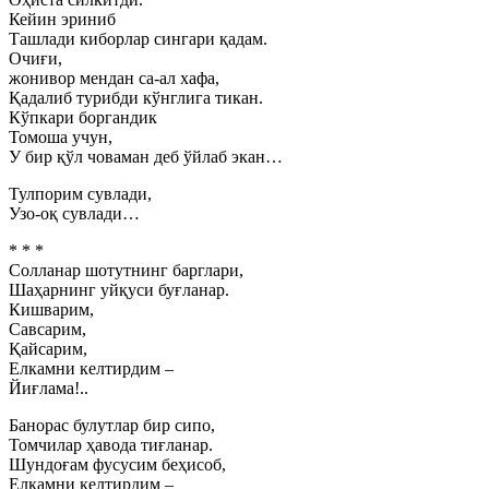
Кейин эриниб
Ташлади киборлар сингари қадам.
Очиғи,
жонивор мендан са-ал хафа,
Қадалиб турибди кўнглига тикан.
Кўпкари боргандик
Томоша учун,
У бир қўл човаман деб ўйлаб экан…
Тулпорим сувлади,
Узо-оқ сувлади…
* * *
Солланар шотутнинг барглари,
Шаҳарнинг уйқуси буғланар.
Кишварим,
Савсарим,
Қайсарим,
Елкамни келтирдим –
Йиғлама!..
Банорас булутлар бир сипо,
Томчилар ҳавода тиғланар.
Шундоғам фусусим беҳисоб,
Елкамни келтирдим –