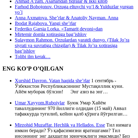
Ahmad A’zam. Asarlaridan fiqralar & Ikki kitob
Farhod Bobojonov. Orzuga eltuvchi yo‘l & Yulduzlar yurgan
yo`l
Anna Axmatova. She’rlar & Anatoliy Nayman. Anna
Ibodat Rajabova. Yangi she’rlar
Federiko Garsia Lorka. «Tamarit devoni»dan
Mirtemir domla xotirasiga bag’ishlov
Sulaymon Rahmon. Orzulardan yaratdi dunyo. (Tilak Jo’ra
siyrati va suvratiga chizgilar) & Tilak Jo’ra xotirasiga
bag’ishlov
Tolibi ilm kerak…
ENG KO’P O’QILGAN
Xurshid Davron. Vatan haqida she’rlar
1 сентябрь -
Ўзбекистон Республикасининг Мустақиллик куни.
Айём муборак бўлсин! Энг азиз ва энг…
Umar Xayyom.Ruboiylar
Буюк Умар Хайём
таваллудининг 970 йиллиги олдидан (15 май) Аввал
тафаккурда туғилиб, кейин қалб қўрига йўғрилган…
Mirzohid Muzaffar. Hechlik va Hellados. Esse
Тил нимага
имкон беради? Ўз қафасимизни яратишгами? Тил
инсоннинг энг даҳшатли эринчоқлиги эмасмиди? Биз