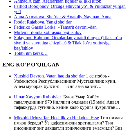
Ahmad A’zam. Asarlaridan fiqralar & Ikki kitob
Farhod Bobojonov. Orzuga eltuvchi yo‘l & Yulduzlar yurgan
yo`l
Anna Axmatova. She’rlar & Anatoliy Nayman. Anna
Ibodat Rajabova. Yangi she’rlar
Federiko Garsia Lorka. «Tamarit devoni»dan
Mirtemir domla xotirasiga bag’ishlov
Sulaymon Rahmon. Orzulardan yaratdi dunyo. (Tilak Jo’ra
siyrati va suvratiga chizgilar) & Tilak Jo’ra xotirasiga
bag’ishlov
Tolibi ilm kerak…
ENG KO’P O’QILGAN
Xurshid Davron. Vatan haqida she’rlar
1 сентябрь -
Ўзбекистон Республикасининг Мустақиллик куни.
Айём муборак бўлсин! Энг азиз ва энг…
Umar Xayyom.Ruboiylar
Буюк Умар Хайём
таваллудининг 970 йиллиги олдидан (15 май) Аввал
тафаккурда туғилиб, кейин қалб қўрига йўғрилган…
Mirzohid Muzaffar. Hechlik va Hellados. Esse
Тил нимага
имкон беради? Ўз қафасимизни яратишгами? Тил
инсоннинг энг даҳшатли эринчоқлиги эмасмиди? Биз