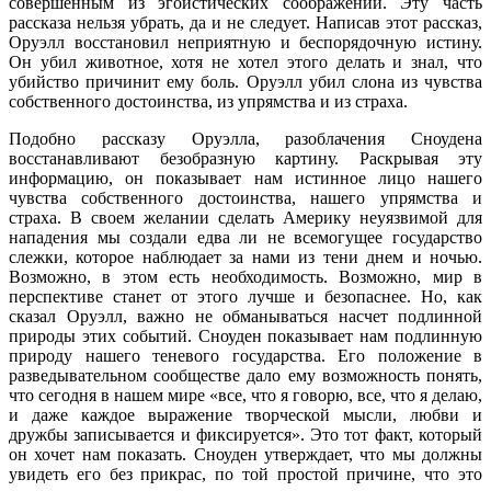
совершенным из эгоистических соображений. Эту часть
рассказа нельзя убрать, да и не следует. Написав этот рассказ,
Оруэлл восстановил неприятную и беспорядочную истину.
Он убил животное, хотя не хотел этого делать и знал, что
убийство причинит ему боль. Оруэлл убил слона из чувства
собственного достоинства, из упрямства и из страха.
Подобно рассказу Оруэлла, разоблачения Сноудена
восстанавливают безобразную картину. Раскрывая эту
информацию, он показывает нам истинное лицо нашего
чувства собственного достоинства, нашего упрямства и
страха. В своем желании сделать Америку неуязвимой для
нападения мы создали едва ли не всемогущее государство
слежки, которое наблюдает за нами из тени днем и ночью.
Возможно, в этом есть необходимость. Возможно, мир в
перспективе станет от этого лучше и безопаснее. Но, как
сказал Оруэлл, важно не обманываться насчет подлинной
природы этих событий. Сноуден показывает нам подлинную
природу нашего теневого государства. Его положение в
разведывательном сообществе дало ему возможность понять,
что сегодня в нашем мире «все, что я говорю, все, что я делаю,
и даже каждое выражение творческой мысли, любви и
дружбы записывается и фиксируется». Это тот факт, который
он хочет нам показать. Сноуден утверждает, что мы должны
увидеть его без прикрас, по той простой причине, что это