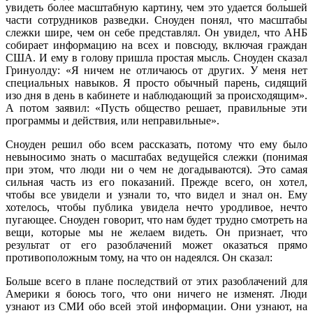
увидеть более масштабную картину, чем это удается большей
части сотрудников разведки. Сноуден понял, что масштабы
слежки шире, чем он себе представлял. Он увидел, что АНБ
собирает информацию на всех и повсюду, включая граждан
США. И ему в голову пришла простая мысль. Сноуден сказал
Гринуолду: «Я ничем не отличаюсь от других. У меня нет
специальных навыков. Я просто обычный парень, сидящий
изо дня в день в кабинете и наблюдающий за происходящим».
А потом заявил: «Пусть общество решает, правильные эти
программы и действия, или неправильные».
Сноуден решил обо всем рассказать, потому что ему было
невыносимо знать о масштабах ведущейся слежки (понимая
при этом, что люди ни о чем не догадываются). Это самая
сильная часть из его показаний. Прежде всего, он хотел,
чтобы все увидели и узнали то, что видел и знал он. Ему
хотелось, чтобы публика увидела нечто уродливое, нечто
пугающее. Сноуден говорит, что нам будет трудно смотреть на
вещи, которые мы не желаем видеть. Он признает, что
результат от его разоблачений может оказаться прямо
противоположным тому, на что он надеялся. Он сказал:
Больше всего в плане последствий от этих разоблачений для
Америки я боюсь того, что они ничего не изменят. Люди
узнают из СМИ обо всей этой информации. Они узнают, на