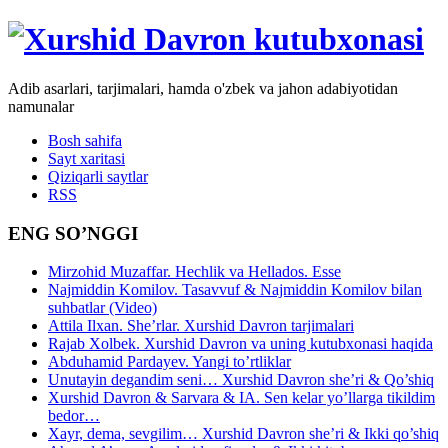
Adib asarlari, tarjimalari, hamda o'zbek va jahon adabiyotidan
namunalar
Bosh sahifa
Sayt xaritasi
Qiziqarli saytlar
RSS
ENG SO’NGGI
Mirzohid Muzaffar. Hechlik va Hellados. Esse
Najmiddin Komilov. Tasavvuf & Najmiddin Komilov bilan
suhbatlar (Video)
Attila Ilxan. She’rlar. Xurshid Davron tarjimalari
Rajab Xolbek. Xurshid Davron va uning kutubxonasi haqida
Abduhamid Pardayev. Yangi to’rtliklar
Unutayin degandim seni… Xurshid Davron she’ri & Qo’shiq
Xurshid Davron & Sarvara & IA. Sen kelar yo’llarga tikildim
bedor…
Xayr, dema, sevgilim… Xurshid Davron she’ri & Ikki qo’shiq