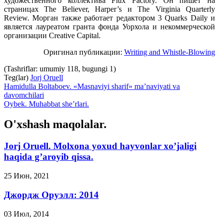
художественного коллектива Flux Factory. Он пишет на
страницах The Believer, Harper’s и The Virginia Quarterly
Review. Морган также работает редактором 3 Quarks Daily и
является лауреатом гранта фонда Уорхола и некоммерческой
организации Creative Capital.
Оригинал публикации:
Writing and Whistle-Blowing
(Tashriflar: umumiy 118, bugungi 1)
Teg(lar)
Jorj Oruell
Hamidulla Boltaboev. «Masnaviyi sharif» ma’naviyati va
davomchilari
Oybek. Muhabbat she’rlari.
O'xshash maqolalar.
Jorj Oruell. Molxona yoxud hayvonlar xo’jaligi
haqida g’aroyib qissa.
25 Июн, 2021
Джордж Оруэлл: 2014
03 Июл, 2014