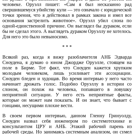
человеке. Оруэлл пишет: «Сам я был несказанно рад
свершившемуся убийству кули — это означало с юридической
точки зрения, что я действовал в рамках закона и имел все
основания застрелить животное». Оруэлл убил слона по
одной-единственной причине. Он выглядел бы дураком, если
бы не сделал этого. А выглядеть дураком Оруэллу не хотелось.
Для него это было невыносимо.
* * *
Всякий раз, когда я вижу разоблачителя АНБ Эдварда
Сноудена, я думаю о юном Джордже Оруэлле, стоящем на
поле в Бирме. Тот факт, что Сноуден кажется хрупким
молодым человеком, лишь усиливает эти ассоциации.
Сноуден бледен и худощав. Во время интервью у него часто
начинает дрожать голос. Подобно Оруэллу в истории со
слоном, он похож на человека, попавшего в ловушку
неприятной ситуации. У него есть неприятные факты,
которые он может нам показать. И он знает, что бывает с
гонцами, несущими плохие вести.
В своем первом интервью, данном Гленну Гринуолду,
Сноуден назвал себя инженером по системотехнике и
консультантом ЦРУ и АНБ. Этакий рабочий парень из
рабочей среды. Но занимаясь системным анализом, он сумел