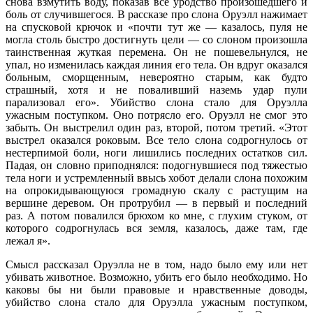
снова взмутить воду, показав все уродство произошедшего и
боль от случившегося. В рассказе про слона Оруэлл нажимает
на спусковой крючок и «почти тут же — казалось, пуля не
могла столь быстро достигнуть цели — со слоном произошла
таинственная жуткая перемена. Он не пошевельнулся, не
упал, но изменилась каждая линия его тела. Он вдруг оказался
больным, сморщенным, невероятно старым, как будто
страшный, хотя и не поваливший наземь удар пули
парализовал его». Убийство слона стало для Оруэлла
ужасным поступком. Оно потрясло его. Оруэлл не смог это
забыть. Он выстрелил один раз, второй, потом третий. «Этот
выстрел оказался роковым. Все тело слона содрогнулось от
нестерпимой боли, ноги лишились последних остатков сил.
Падая, он словно приподнялся: подогнувшиеся под тяжестью
тела ноги и устремленный ввысь хобот делали слона похожим
на опрокидывающуюся громадную скалу с растущим на
вершине деревом. Он протрубил — в первый и последний
раз. А потом повалился брюхом ко мне, с глухим стуком, от
которого содрогнулась вся земля, казалось, даже там, где
лежал я».
Смысл рассказал Оруэлла не в том, надо было ему или нет
убивать животное. Возможно, убить его было необходимо. Но
каковы бы ни были правовые и нравственные доводы,
убийство слона стало для Оруэлла ужасным поступком,