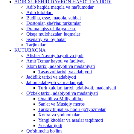
ADIB XURSHID DAVRON HAYOTI VA IJODI
Adib haqida maqola va ma'lumotlar
Adib kitoblari
Badiha, esse, maqola, suhbat
Dostonlar, she'rlar, turkumlar
Drama, qissa, hikoya, esse
Qisqa mulohazalar, luqmalar
Ssenariy va loyihalar
Tarjimalar
KUTUBXONA
Alisher Navoiy hayoti va ijodi
Amir Temur hayoti va faoliyati
Islom tarixi, adabiyoti va madaniyati
Tasavvuf tarixi, va adabiyoti
Jadidlik tarixi va adabiyoti
Jahon adabiyoti va madaniyati
Turk xalqlari tarixi, adabiyoti, madaniyati
O'zbek tarixi, adabiyoti va madaniyati
Ona tili va Milliy alifbo
San'at va Musiqiy meros
Tarixiy hujjatlar, nodir qo'lyozmalar
Xotira va yodnomalar
Yangi kitoblar va asarlar taqdimoti
Yoshlar ijodi
Qo'shimcha bo'lim