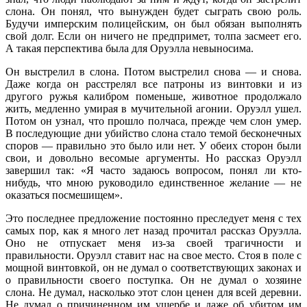
слона. Он понял, что вынужден будет сыграть свою роль.
Будучи имперским полицейским, он был обязан выполнять
свой долг. Если он ничего не предпримет, толпа засмеет его.
А такая перспектива была для Оруэлла невыносима.
Он выстрелил в слона. Потом выстрелил снова — и снова.
Даже когда он расстрелял все патроны из винтовки и из
другого ружья калибром поменьше, животное продолжало
жить, медленно умирая в мучительной агонии. Оруэлл ушел.
Потом он узнал, что прошло полчаса, прежде чем слон умер.
В последующие дни убийство слона стало темой бесконечных
споров — правильно это было или нет. У обеих сторон были
свои, и довольно весомые аргументы. Но рассказ Оруэлл
завершил так: «Я часто задаюсь вопросом, понял ли кто-
нибудь, что мною руководило единственное желание — не
оказаться посмешищем».
Это последнее предложение постоянно преследует меня с тех
самых пор, как я много лет назад прочитал рассказ Оруэлла.
Оно не отпускает меня из-за своей трагичности и
правильности. Оруэлл ставит нас на свое место. Стоя в поле с
мощной винтовкой, он не думал о соответствующих законах и
о правильности своего поступка. Он не думал о хозяине
слона. Не думал, насколько этот слон ценен для всей деревни.
Не думал о причиненном им ущербе и даже об убитом им