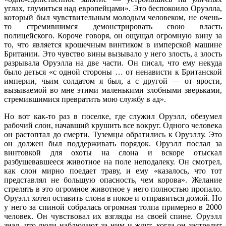
углах, глумиться над европейцами». Это беспокоило Оруэлла,
который был чувствительным молодым человеком, не очень-
то стремившимся демонстрировать свою власть
полицейского. Короче говоря, он ощущал огромную вину за
то, что является крошечным винтиком в имперской машине
Британии. Это чувство вины вызывало у него злость, а злость
разрывала Оруэлла на две части. Он писал, что ему некуда
было деться «с одной стороны … от ненависти к Британской
империи, чьим солдатом я был, а с другой — от ярости,
вызываемой во мне этими маленькими злобными зверьками,
стремившимися превратить мою службу в ад».
Но вот как-то раз в поселке, где служил Оруэлл, обезумел
рабочий слон, начавший крушить все вокруг. Одного человека
он растоптал до смерти. Туземцы обратились к Оруэллу. Это
он должен был поддерживать порядок. Оруэлл послал за
винтовкой для охоты на слона и вскоре отыскал
разбушевавшееся животное на поле неподалеку. Он смотрел,
как слон мирно поедает траву, и ему «казалось, что тот
представлял не большую опасность, чем корова». Желание
стрелять в это огромное животное у него полностью пропало.
Оруэлл хотел оставить слона в покое и отправиться домой. Но
у него за спиной собралась огромная толпа примерно в 2000
человек. Он чувствовал их взгляды на своей спине. Оруэлл
знал, что люди наблюдают за ним и ждут, когда он застрелит