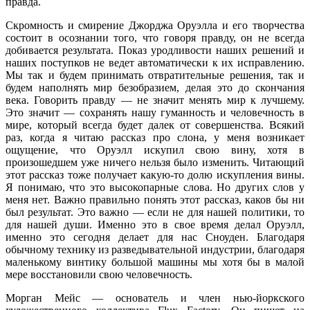
правда.
Скромность и смирение Джорджа Оруэлла и его творчества
состоит в осознании того, что говоря правду, он не всегда
добивается результата. Показ уродливости наших решений и
наших поступков не ведет автоматически к их исправлению.
Мы так и будем принимать отвратительные решения, так и
будем наполнять мир безобразием, делая это до скончания
века. Говорить правду — не значит менять мир к лучшему.
Это значит — сохранять нашу гуманность и человечность в
мире, который всегда будет далек от совершенства. Всякий
раз, когда я читаю рассказ про слона, у меня возникает
ощущение, что Оруэлл искупил свою вину, хотя в
произошедшем уже ничего нельзя было изменить. Читающий
этот рассказ тоже получает какую-то долю искупления вины.
Я понимаю, что это высокопарные слова. Но других слов у
меня нет. Важно правильно понять этот рассказ, каков бы ни
был результат. Это важно — если не для нашей политики, то
для нашей души. Именно это в свое время делал Оруэлл,
именно это сегодня делает для нас Сноуден. Благодаря
обычному технику из разведывательной индустрии, благодаря
маленькому винтику большой машины мы хотя бы в малой
мере восстановили свою человечность.
Морган Мейс — основатель и член нью-йоркского