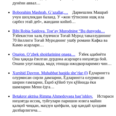
дунёни аввал…
Boborahim Mashrab. G’azallar,…
Дарвешлик Машраб
учун шоҳликдан баланд. У «жон тўтисини ишқ ила
сарбоз этай деб», жандани кийиб…
Bibi Robia Saidova. Tog‘ay Murodning “Bu dunyoda…
Ўзбекистон халқ ёзувчиси Тоғай Мурод таваллудининг
70 йиллиги Тоғай Муроднинг ушбу романи Кафка ва
Камю асарлари…
Onajon. O’zbek shoirlarining onaga…
Ўзбек адабиёти
Она ҳақида ёзилган дурдона асарларга ниҳоятда бой.
Онани улуғлашда, мадҳ этишда ижодкорларимиз чин…
Xurshid Davron. Muhabbat haqida she’rlar (I)
Ёдларингга
олурмисан сирли дамларни, Ёдларингга олурмисан
ширин ғамларни, Ёқиб қўйиб тун қўйнида ёки
шамларни Мени ёдга…
Betakror aktrisa Rimma Ahmedovaga bag’ishlov.
Истараси
ниҳоятда иссиқ, туйғулари паришон юзига майин
қалқиб чиққан, маҳзун қиёфали, ҳар қандай ҳолдаям
дилбарлигича…