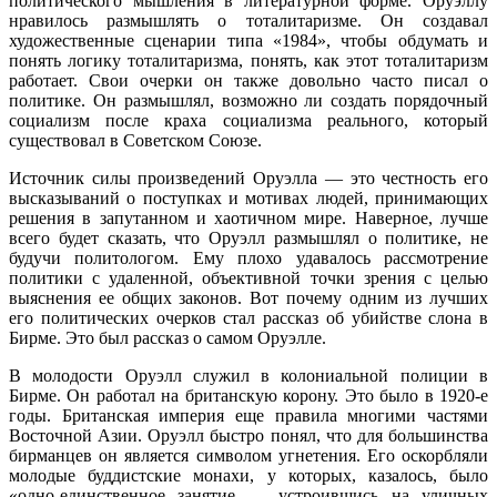
политического мышления в литературной форме. Оруэллу
нравилось размышлять о тоталитаризме. Он создавал
художественные сценарии типа «1984», чтобы обдумать и
понять логику тоталитаризма, понять, как этот тоталитаризм
работает. Свои очерки он также довольно часто писал о
политике. Он размышлял, возможно ли создать порядочный
социализм после краха социализма реального, который
существовал в Советском Союзе.
Источник силы произведений Оруэлла — это честность его
высказываний о поступках и мотивах людей, принимающих
решения в запутанном и хаотичном мире. Наверное, лучше
всего будет сказать, что Оруэлл размышлял о политике, не
будучи политологом. Ему плохо удавалось рассмотрение
политики с удаленной, объективной точки зрения с целью
выяснения ее общих законов. Вот почему одним из лучших
его политических очерков стал рассказ об убийстве слона в
Бирме. Это был рассказ о самом Оруэлле.
В молодости Оруэлл служил в колониальной полиции в
Бирме. Он работал на британскую корону. Это было в 1920-е
годы. Британская империя еще правила многими частями
Восточной Азии. Оруэлл быстро понял, что для большинства
бирманцев он является символом угнетения. Его оскорбляли
молодые буддистские монахи, у которых, казалось, было
«одно-единственное занятие — устроившись на уличных