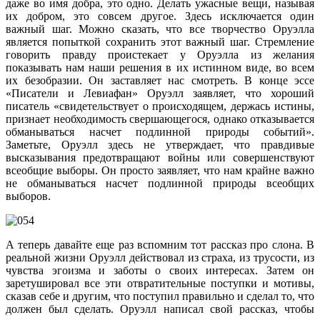
даже во имя добра, это одно. Делать ужасные вещи, называя
их добром, это совсем другое. Здесь исключается один
важный шаг. Можно сказать, что все творчество Оруэлла
является попыткой сохранить этот важный шаг. Стремление
говорить правду проистекает у Оруэлла из желания
показывать нам наши решения в их истинном виде, во всем
их безобразии. Он заставляет нас смотреть. В конце эссе
«Писатели и Левиафан» Оруэлл заявляет, что хороший
писатель «свидетельствует о происходящем, держась истины,
признает необходимость свершающегося, однако отказывается
обманываться насчет подлинной природы событий».
Заметьте, Оруэлл здесь не утверждает, что правдивые
высказывания предотвращают войны или совершенствуют
всеобщие выборы. Он просто заявляет, что нам крайне важно
не обманываться насчет подлинной природы всеобщих
выборов.
А теперь давайте еще раз вспомним тот рассказ про слона. В
реальной жизни Оруэлл действовал из страха, из трусости, из
чувства эгоизма и заботы о своих интересах. Затем он
заретушировал все эти отвратительные поступки и мотивы,
сказав себе и другим, что поступил правильно и сделал то, что
должен был сделать. Оруэлл написал свой рассказ, чтобы