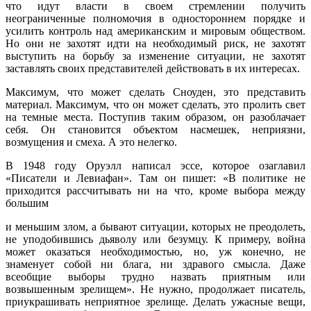
что идут власти в своем стремлении получить
неограниченные полномочия в одностороннем порядке и
усилить контроль над американским и мировым обществом.
Но они не захотят идти на необходимый риск, не захотят
выступить на борьбу за изменение ситуации, не захотят
заставлять своих представителей действовать в их интересах.
Максимум, что может сделать Сноуден, это представить
материал. Максимум, что он может сделать, это пролить свет
на темные места. Поступив таким образом, он разоблачает
себя. Он становится объектом насмешек, неприязни,
возмущения и смеха. А это нелегко.
В 1948 году Оруэлл написал эссе, которое озаглавил
«Писатели и Левиафан». Там он пишет: «В политике не
приходится рассчитывать ни на что, кроме выбора между
большим
и меньшим злом, а бывают ситуации, которых не преодолеть,
не уподобившись дьяволу или безумцу. К примеру, война
может оказаться необходимостью, но, уж конечно, не
знаменует собой ни блага, ни здравого смысла. Даже
всеобщие выборы трудно назвать приятным или
возвышенным зрелищем». Не нужно, продолжает писатель,
приукрашивать неприятное зрелище. Делать ужасные вещи,