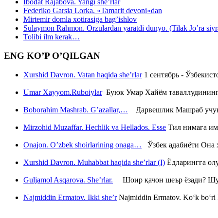
Ibodat Rajabova. Yangi she’rlar
Federiko Garsia Lorka. «Tamarit devoni»dan
Mirtemir domla xotirasiga bag’ishlov
Sulaymon Rahmon. Orzulardan yaratdi dunyo. (Tilak Jo’ra siyrati
Tolibi ilm kerak…
ENG KO’P O’QILGAN
Xurshid Davron. Vatan haqida she’rlar
1 сентябрь - Ўзбекис
Umar Xayyom.Ruboiylar
Буюк Умар Хайём таваллудининг 
Boborahim Mashrab. G’azallar,…
Дарвешлик Машраб учун ш
Mirzohid Muzaffar. Hechlik va Hellados. Esse
Тил нимага им
Onajon. O’zbek shoirlarining onaga…
Ўзбек адабиёти Она ҳ
Xurshid Davron. Muhabbat haqida she’rlar (I)
Ёдларингга ол
Guljamol Asqarova. She’rlar.
Шоир қачон шеър ёзади? Шу с
Najmiddin Ermatov. Ikki she’r
Najmiddin Ermatov. Ko‘k bo‘ri k