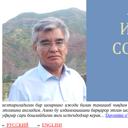
келтириладиган бир шоирнинг ижоди билан танишиб чиқдим 
этганини англадим. Аммо бу илдамлашишни барқарор этган шо
уфқлар сари бошлайдиган янги истеъдодлар керак…
Davomini o'
РУССКИЙ
ENGLISH