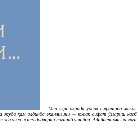
Мен яқин-яқинда ўрнак сифатида мисол
а жуда ҳам олдинда эканлигини — юксак сифат ўзгариш касб
 эса янги истеъдодларни соғиниб яшайди. Адабиётимизни янги