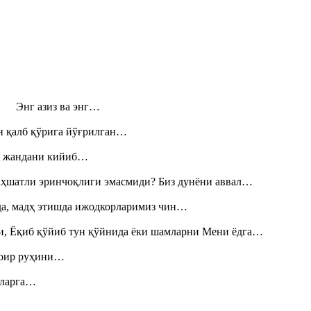
н! Энг азиз ва энг…
н қалб қўрига йўғрилган…
», жандани кийиб…
аҳшатли эринчоқлиги эмасмиди? Биз дунёни аввал…
шда, мадҳ этишда ижодкорларимиз чин…
и, Ёқиб қўйиб тун қўйнида ёки шамларни Мени ёдга…
шоир руҳини…
итларга…