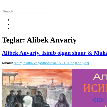
Teglar: Alibek Anvariy
Alibek Anvariy. Isinib olgan shuur & M
Muallif
Adib
:
Xotira va yodnomalar
15.11.2022
izoh yo'q