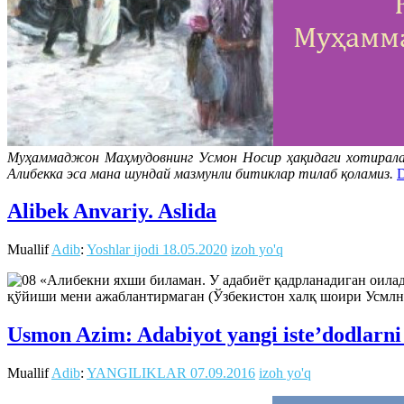
Муҳаммаджон Маҳмудовнинг Усмон Носир ҳақидаги хотиралари
Алибекка эса мана шундай мазмунли битиклар тилаб қоламиз.
D
Alibek Anvariy. Aslida
Muallif
Adib
:
Yoshlar ijodi
18.05.2020
izoh yo'q
«Алибекни яхши биламан. У адабиёт қадрланадиган оилада
қўйиши мени ажаблантирмаган (Ўзбекистон халқ шоири Усмлн
Usmon Azim: Adabiyot yangi iste’dodlarni 
Muallif
Adib
:
YANGILIKLAR
07.09.2016
izoh yo'q