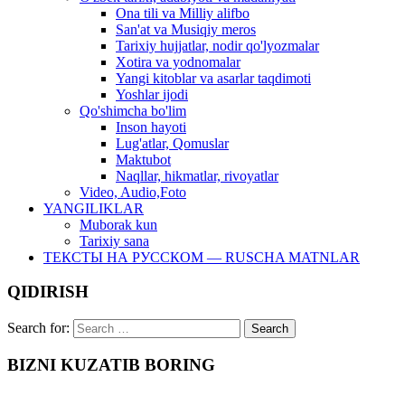
Ona tili va Milliy alifbo
San'at va Musiqiy meros
Tarixiy hujjatlar, nodir qo'lyozmalar
Xotira va yodnomalar
Yangi kitoblar va asarlar taqdimoti
Yoshlar ijodi
Qo'shimcha bo'lim
Inson hayoti
Lug'atlar, Qomuslar
Maktubot
Naqllar, hikmatlar, rivoyatlar
Video, Audio,Foto
YANGILIKLAR
Muborak kun
Tarixiy sana
ТЕКСТЫ НА РУССКОМ — RUSCHA MATNLAR
QIDIRISH
Search for:
BIZNI KUZATIB BORING