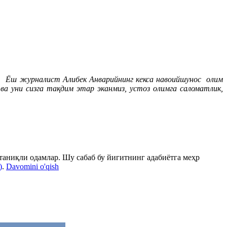
Ёш журналист
Алибек Анварийнинг кекса навоийшунос олим
а уни сизга тақдим этар эканмиз, устоз олимга саломатлик,
таниқли одамлар. Шу сабаб бу йигитнинг адабиётга меҳр
)
.
Davomini o'qish