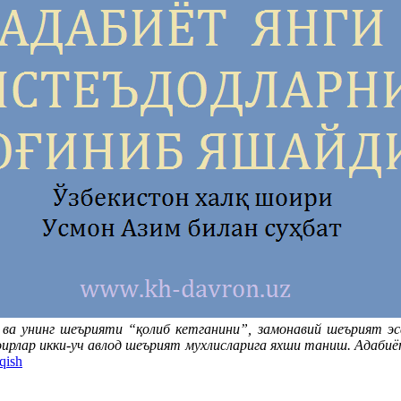
ва унинг шеърияти “қолиб кетганини”, замонавий шеърият эс
ирлар икки-уч авлод шеърият мухлисларига яхши таниш. Адабиёт
qish