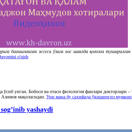
га бағишланган эссеси ўзига хос шаклда қоғозга туширилган в
avomini o'qish
 ўсиб унган. Бобоси ва отаси филология фанлари докторлари – 
 Азимов мақoласидан.
Уни мана бу саҳифада ўқишингиз мумкин
sog’inib yashaydi