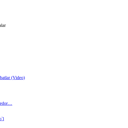
alar
atlar (Video)
 bedor…
o`l