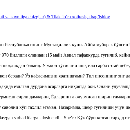
 va suvratiga chizgilar) & Tilak Jo’ra xotirasiga bag’ishlov
тон Республикасининг Мустақиллик куни. Айём муборак бўлси
970 йиллиги олдидан (15 май) Аввал тафаккурда туғилиб, кейи
оҳликдан баланд. У «жон тўтисини ишқ ила сарбоз этай деб
кон беради? Ўз қафасимизни яратишгами? Тил инсоннинг энг д
ақида ёзилган дурдона асарларга ниҳоятда бой. Онани улуғла
урмисан сирли дамларни, Ёдларингга олурмисан ширин ғамларн
аволни кўп таҳлил этаман. Назаримда, шеър туғилиши учун 
ezgan sarhad itlarga talosh endi... She’r / Кўк бўри кезган сарҳад 