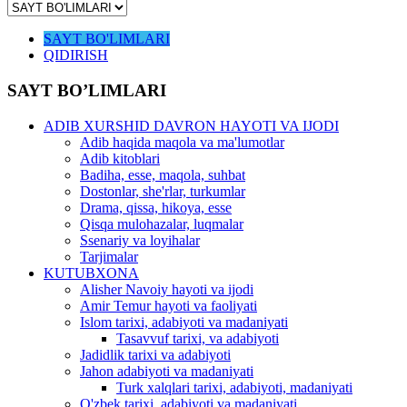
SAYT BO'LIMLARI
QIDIRISH
SAYT BO’LIMLARI
ADIB XURSHID DAVRON HAYOTI VA IJODI
Adib haqida maqola va ma'lumotlar
Adib kitoblari
Badiha, esse, maqola, suhbat
Dostonlar, she'rlar, turkumlar
Drama, qissa, hikoya, esse
Qisqa mulohazalar, luqmalar
Ssenariy va loyihalar
Tarjimalar
KUTUBXONA
Alisher Navoiy hayoti va ijodi
Amir Temur hayoti va faoliyati
Islom tarixi, adabiyoti va madaniyati
Tasavvuf tarixi, va adabiyoti
Jadidlik tarixi va adabiyoti
Jahon adabiyoti va madaniyati
Turk xalqlari tarixi, adabiyoti, madaniyati
O'zbek tarixi, adabiyoti va madaniyati