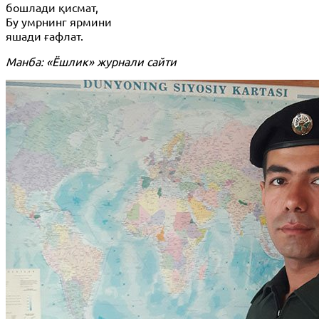
бошлади қисмат,
Бу умрнинг ярмини
яшади ғафлат.
Манба: «Ёшлик» журнали сайти