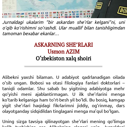
Jurnaldagi ukalarim “bir askardan she’rlar kelgani”ni, uni
o‘qib ko‘rishimni so‘rashdi. Ular muallif bilan tanishligimdan
tamoman bexabar ekanlar…
ASKARNING SHE’RLARI
Usmon AZIM
O‘zbekiston xalq shoiri
Alibekni yaxshi bilaman. U adabiyot qadrlanadigan oilada
o‘sib ungan. Bobosi va otasi filologiya fanlari doktorlari –
taniqli odamlar. Shu sabab bu yigitning adabiyotga mehr
qo‘yishi meni ajablantirmagan. U ilk she’rlarini menga
ko‘tarib kelganiga ham to‘rt-besh yil bo‘ldi. Bu bosiq, kamgap
yigit she’r­lari haqidagi fikrlarimni jiddiy, og‘rinmay, dars
olayotganday sidqidildan tinglagani menga ma’qul bo‘lgan.
Uning sizga tavsiya qilinayotgan she’r­lari mening qo‘limga
kelib tushishiga esa Alibekning aloqasi yo‘q. Jurnaldagi