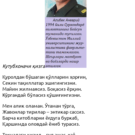
Кутубхоначи қизга
Қуролдан бўшаган қўлларим ҳорғин,
Секин тақиллатар эшигингизни.
Майин жилмаясиз. Боқасиз ёрқин.
Кўргандай бўласиз қўшиғингизни.
Мен алик оламан. Ўтаман тўрга,
Жавонлар тирилар – энтикар сассиз.
Барча китобларни ёғдуга буркаб,
Қаршимда оловдай ёниб турасиз.
Токчадаги қизил – гул эмас, ҳаё,