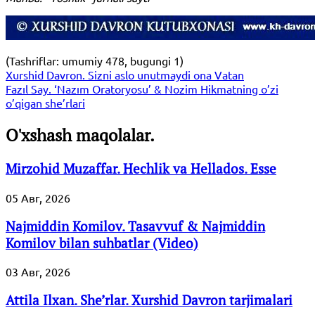
(Tashriflar: umumiy 478, bugungi 1)
Xurshid Davron. Sizni aslo unutmaydi ona Vatan
Fazıl Say. ‘Nazım Oratoryosu’ & Nozim Hikmatning o’zi
o’qigan she’rlari
O'xshash maqolalar.
Mirzohid Muzaffar. Hechlik va Hellados. Esse
05 Авг, 2026
Najmiddin Komilov. Tasavvuf & Najmiddin
Komilov bilan suhbatlar (Video)
03 Авг, 2026
Attila Ilxan. She’rlar. Xurshid Davron tarjimalari