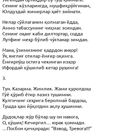
Сенинг кўзларингда, мушфиқрўйгинам,
Юлдуздай жимирлар ҳаёт зийнати.
Нелар сўйлаганим қолмаган ёдда,
Аммо табассуминг чиқмас эсимдан.
Сенинг оҳанг каби дилтортар, содда
Лутфинг меҳр бўлиб чўғланар зимдан.
Мана, ўзимизнинг қадрдон анҳор!
Ўқ янглиғ отилар ёмғир оқимга.
Ёмғирпўш остига чекинган изҳор
Ифордай қўшилиб кетар руҳимга!
3.
Тун. Казарма. Жимлик. Жами қуролдош
Гўё қўриб ётир лазиз тушимни.
Кулгичинг сеҳрига беролмай бардош,
Тушда ҳам йўқотдим ақлу ҳушимни.
Дудоқлар жўр бўлар шу он навога,
О, қўшиқ! Кечиргил… юрак қонмади.
…Посбон қичқиради: “Взвод, Тревога!!!”