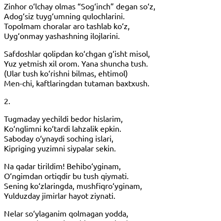
Zinhor o‘lchay olmas “Sog‘inch” degan so‘z,
Adog‘siz tuyg‘umning qulochlarini.
Topolmam choralar aro tashlab ko‘z,
Uyg‘onmay yashashning ilojlarini.
Safdoshlar qolipdan ko‘chgan g‘isht misol,
Yuz yetmish xil orom. Yana shuncha tush.
(Ular tush ko‘rishni bilmas, ehtimol)
Men-chi, kaftlaringdan tutaman baxtxush.
2.
Tugmaday yechildi bedor hislarim,
Ko‘nglimni ko‘tardi lahzalik epkin.
Saboday o‘ynaydi soching islari,
Kipriging yuzimni siypalar sekin.
Na qadar tirildim! Behibo‘yginam,
O‘ngimdan ortiqdir bu tush qiymati.
Sening ko‘zlaringda, mushfiqro‘yginam,
Yulduzday jimirlar hayot ziynati.
Nelar so‘ylaganim qolmagan yodda,