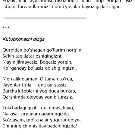
Yozuvchilar uyushmasi tashabbusi bilan chop etilgan “Biz
istiqlol farzandlarimiz” nomli yoshlar bayoziga kiritilgan.
***
Kutubxonachi qizga
Quroldan bo‘shagan qo‘llarim horg‘in,
Sekin taqillatar eshigingizni.
Mayin jilmayasiz. Boqasiz yorqin.
Ko‘rganday bo‘lasiz qo‘shig‘ingizni.
Men alik olaman. O‘taman to‘rga,
Javonlar tirilar – entikar sassiz.
Barcha kitoblarni yog‘duga burkab,
Qarshimda olovday yonib turasiz.
Tokchadagi qizil – gul emas, hayo,
Nafosat sirpanar qadamingizda.
So‘zlasam, mo‘rchalar yugurar go‘yo,
Chinning chinnisiday badaningizda!