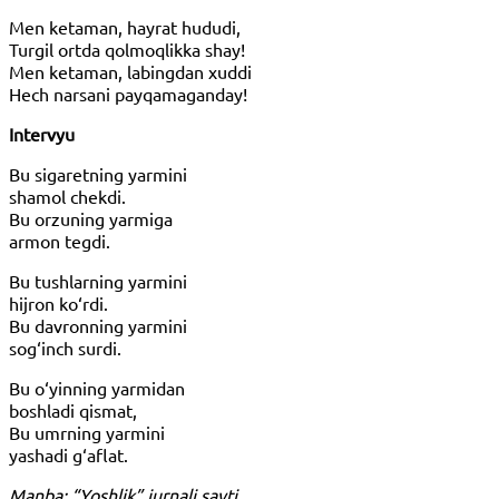
Men ketaman, hayrat hududi,
Turgil ortda qolmoqlikka shay!
Men ketaman, labingdan xuddi
Hech narsani payqamaganday!
Intervyu
Bu sigaretning yarmini
shamol chekdi.
Bu orzuning yarmiga
armon tegdi.
Bu tushlarning yarmini
hijron ko‘rdi.
Bu davronning yarmini
sog‘inch surdi.
Bu o‘yinning yarmidan
boshladi qismat,
Bu umrning yarmini
yashadi g‘aflat.
Manba: “Yoshlik” jurnali sayti