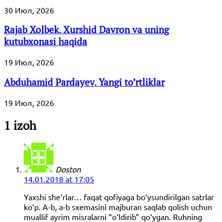
30 Июл, 2026
Rajab Xolbek. Xurshid Davron va uning
kutubxonasi haqida
19 Июл, 2026
Abduhamid Pardayev. Yangi to’rtliklar
19 Июл, 2026
1 izoh
Doston
14.01.2018 at 17:05
Yaxshi she‘rlar… faqat qofiyaga bo‘ysundirilgan satrlar
ko‘p. A-b, a-b sxemasini majburan saqlab qolish uchun
muallif ayrim misralarni “o‘ldirib” qo‘ygan. Ruhning