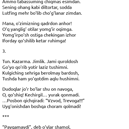
Ammo tabassuming chiqmas esimdan.
Sening ohang kabi diltortar, sodda
Lutfing mehr bo‘lib cho‘g‘lanar zimdan.
Mana, o‘zimizning qadrdon anhor!
O‘q yanglig‘ otilar yomg‘ir oqimga.
Yomg‘irpo‘sh ostiga chekingan izhor
Iforday qo‘shilib ketar ruhimga!
3.
Tun. Kazarma. Jimlik. Jami quroldosh
Go‘yo qo‘rib yotir laziz tushimni.
Kulgiching sehriga berolmay bardosh,
Tushda ham yo‘qotdim aqlu hushimni.
Dudoqlar jo‘r bo‘lar shu on navoga,
O, qo‘shiq! Kechirgil… yurak qonmadi.
…Posbon qichqiradi: “Vzvod, Trevoga!!!”
Uyg‘onishdan boshqa choram qolmadi!
***
“Payqamaydi”, deb o‘ylar shamol,