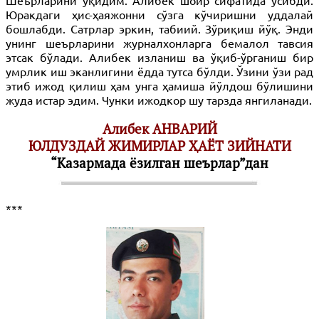
Шеърларини ўқидим. Алибек шоир сифатида ўсибди.
Юракдаги ҳис-ҳаяжонни сўзга кўчиришни уддалай
бошлабди. Сатрлар эркин, табиий. Зўриқиш йўқ. Энди
унинг шеърларини журналхонларга бемалол тавсия
этсак бўлади. Алибек изланиш ва ўқиб-ўрганиш бир
умрлик иш эканлигини ёдда тутса бўлди. Ўзини ўзи рад
этиб ижод қилиш ҳам унга ҳамиша йўлдош бўлишини
жуда истар эдим. Чунки ижодкор шу тарзда янгиланади.
Алибек АНВАРИЙ
ЮЛДУЗДАЙ ЖИМИРЛАР ҲАЁТ ЗИЙНАТИ
“Казармада ёзилган шеърлар”дан
***