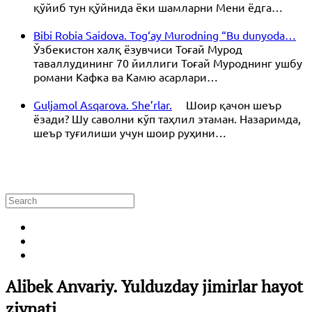
қўйиб тун қўйнида ёки шамларни Мени ёдга…
Bibi Robia Saidova. Tog‘ay Murodning “Bu dunyoda…
Ўзбекистон халқ ёзувчиси Тоғай Мурод
таваллудининг 70 йиллиги Тоғай Муроднинг ушбу
романи Кафка ва Камю асарлари…
Guljamol Asqarova. She’rlar.
Шоир қачон шеър
ёзади? Шу саволни кўп таҳлил этаман. Назаримда,
шеър туғилиши учун шоир руҳини…
Alibek Anvariy. Yulduzday jimirlar hayot
ziynati