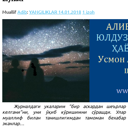
Muallif
Adib
:
YANGILIKLAR
14.01.2018
1 izoh
Журналдаги укаларим “бир аскардан шеърлар
келгани”ни, уни ўқиб кўришимни сўрашди. Улар
муаллиф билан танишлигимдан тамоман бехабар
эканлар…