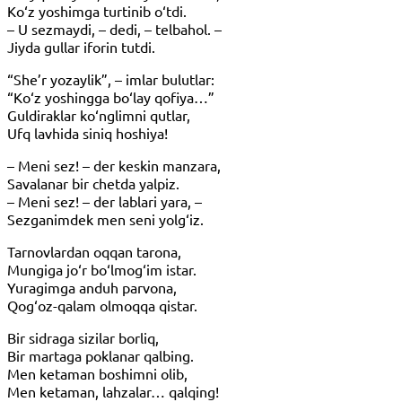
Ko‘z yoshimga turtinib o‘tdi.
– U sezmaydi, – dedi, – telbahol. –
Jiyda gullar iforin tutdi.
“She’r yozaylik”, – imlar bulutlar:
“Ko‘z yoshingga bo‘lay qofiya…”
Guldiraklar ko‘nglimni qutlar,
Ufq lavhida siniq hoshiya!
– Meni sez! – der keskin manzara,
Savalanar bir chetda yalpiz.
– Meni sez! – der lablari yara, –
Sezganimdek men seni yolg‘iz.
Tarnovlardan oqqan tarona,
Mungiga jo‘r bo‘lmog‘im istar.
Yuragimga anduh parvona,
Qog‘oz-qalam olmoqqa qistar.
Bir sidraga sizilar borliq,
Bir martaga poklanar qalbing.
Men ketaman boshimni olib,
Men ketaman, lahzalar… qalqing!