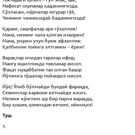
Нафосат сирпанар қадамингизда.
Сўзласам, мўрчалар югурар гўё,
Чиннинг чиннисидай баданингизда!
Қаранг, саҳифалар аро гўзаллик!
Мана, менинг чала қолган изҳорим!
Мана, умрим учун буюк афзаллик:
Қалбимни пойига элтганим – ёрим!
Варақлар ичидан таралар ифор,
Мангу яшилликда товланар висол.
Фақат муҳаббатни тан олган баҳор
Йўлимга тўшалар пойандоз мисол.
Йўқ! Ўлиб бўлмайди бундай фараҳда,
Севинчлар карвони кетмайди изсиз.
Менинг кўнглим шу бир парча варақда,
Бир қошиқ қонимдан кечинг, ойимқиз!
Туш
1.