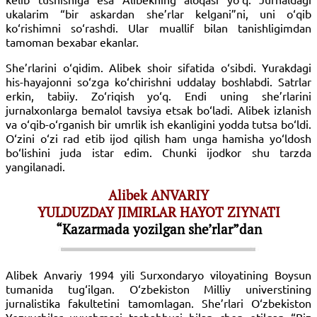
ukalarim “bir askardan she’rlar kelgani”ni, uni o‘qib
ko‘rishimni so‘rashdi. Ular muallif bilan tanishligimdan
tamoman bexabar ekanlar.
She’rlarini o‘qidim. Alibek shoir sifatida o‘sibdi. Yurakdagi
his-hayajonni so‘zga ko‘chirishni uddalay boshlabdi. Satrlar
erkin, tabiiy. Zo‘riqish yo‘q. Endi uning she’rlarini
jurnalxonlarga bemalol tavsiya etsak bo‘ladi. Alibek izlanish
va o‘qib-o‘rganish bir umrlik ish ekanligini yodda tutsa bo‘ldi.
O‘zini o‘zi rad etib ijod qilish ham unga hamisha yo‘ldosh
bo‘lishini juda istar edim. Chunki ijodkor shu tarzda
yangilanadi.
Alibek ANVARIY
YULDUZDAY JIMIRLAR HAYOT ZIYNATI
“Kazarmada yozilgan she’rlar”dan
Alibek Anvariy 1994 yili Surxondaryo viloyatining Boysun
tumanida tug‘ilgan. O‘zbekiston Milliy universtining
jurnalistika fakultetini tamomlagan. She’rlari O‘zbekiston