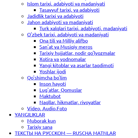
Islom tarixi, adabiyoti va madaniyati
Tasavvuf tarixi, va adabiyoti
Jadidlik tarixi va adabiyoti
Jahon adabiyoti va madaniyati
Turk xalqlari tarixi, adabiyoti, madaniyati
O'zbek tarixi, adabiyoti va madaniyati
Ona tili va Milliy alifbo
San'at va Musiqiy meros
Tarixiy hujjatlar, nodir qo'lyozmalar
Xotira va yodnomalar
Yangi kitoblar va asarlar taqdimoti
Yoshlar ijodi
Qo'shimcha bo'lim
Inson hayoti
Lug'atlar, Qomuslar
Maktubot
Naqllar, hikmatlar, rivoyatlar
Video, Audio,Foto
YANGILIKLAR
Muborak kun
Tarixiy sana
ТЕКСТЫ НА РУССКОМ — RUSCHA MATNLAR