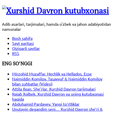
Adib asarlari, tarjimalari, hamda o'zbek va jahon adabiyotidan
namunalar
Bosh sahifa
Sayt xaritasi
Qiziqarli saytlar
RSS
ENG SO’NGGI
Mirzohid Muzaffar. Hechlik va Hellados. Esse
Najmiddin Komilov. Tasavvuf & Najmiddin Komilov
bilan suhbatlar (Video)
Attila Ilxan. She’rlar. Xurshid Davron tarjimalari
Rajab Xolbek. Xurshid Davron va uning kutubxonasi
haqida
Abduhamid Pardayev. Yangi to’rtliklar
Unutayin degandim seni… Xurshid Davron she’ri &