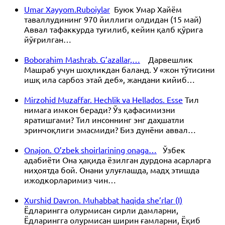
Umar Xayyom.Ruboiylar
Буюк Умар Хайём
таваллудининг 970 йиллиги олдидан (15 май)
Аввал тафаккурда туғилиб, кейин қалб қўрига
йўғрилган…
Boborahim Mashrab. G’azallar,…
Дарвешлик
Машраб учун шоҳликдан баланд. У «жон тўтисини
ишқ ила сарбоз этай деб», жандани кийиб…
Mirzohid Muzaffar. Hechlik va Hellados. Esse
Тил
нимага имкон беради? Ўз қафасимизни
яратишгами? Тил инсоннинг энг даҳшатли
эринчоқлиги эмасмиди? Биз дунёни аввал…
Onajon. O’zbek shoirlarining onaga…
Ўзбек
адабиёти Она ҳақида ёзилган дурдона асарларга
ниҳоятда бой. Онани улуғлашда, мадҳ этишда
ижодкорларимиз чин…
Xurshid Davron. Muhabbat haqida she’rlar (I)
Ёдларингга олурмисан сирли дамларни,
Ёдларингга олурмисан ширин ғамларни, Ёқиб