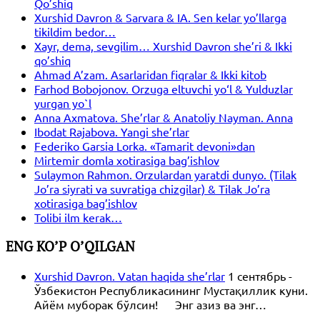
Qo’shiq
Xurshid Davron & Sarvara & IA. Sen kelar yo’llarga
tikildim bedor…
Xayr, dema, sevgilim… Xurshid Davron she’ri & Ikki
qo’shiq
Ahmad A’zam. Asarlaridan fiqralar & Ikki kitob
Farhod Bobojonov. Orzuga eltuvchi yo‘l & Yulduzlar
yurgan yo`l
Anna Axmatova. She’rlar & Anatoliy Nayman. Anna
Ibodat Rajabova. Yangi she’rlar
Federiko Garsia Lorka. «Tamarit devoni»dan
Mirtemir domla xotirasiga bag’ishlov
Sulaymon Rahmon. Orzulardan yaratdi dunyo. (Tilak
Jo’ra siyrati va suvratiga chizgilar) & Tilak Jo’ra
xotirasiga bag’ishlov
Tolibi ilm kerak…
ENG KO’P O’QILGAN
Xurshid Davron. Vatan haqida she’rlar
1 сентябрь -
Ўзбекистон Республикасининг Мустақиллик куни.
Айём муборак бўлсин! Энг азиз ва энг…