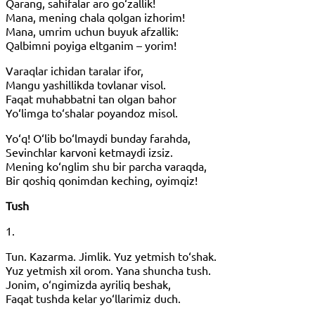
Qarang, sahifalar aro go‘zallik!
Mana, mening chala qolgan izhorim!
Mana, umrim uchun buyuk afzallik:
Qalbimni poyiga eltganim – yorim!
Varaqlar ichidan taralar ifor,
Mangu yashillikda tovlanar visol.
Faqat muhabbatni tan olgan bahor
Yo‘limga to‘shalar poyandoz misol.
Yo‘q! O‘lib bo‘lmaydi bunday farahda,
Sevinchlar karvoni ketmaydi izsiz.
Mening ko‘nglim shu bir parcha varaqda,
Bir qoshiq qonimdan keching, oyimqiz!
Tush
1.
Tun. Kazarma. Jimlik. Yuz yetmish to‘shak.
Yuz yetmish xil orom. Yana shuncha tush.
Jonim, o‘ngimizda ayriliq beshak,
Faqat tushda kelar yo‘llarimiz duch.