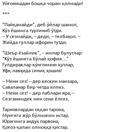
Уйғонишдан бошқа чорам қолмади!
***
“Пайқамайди”, деб ўйлар шамол,
Кўз ёшимга туртиниб ўтди.
– У сезмайди, – деди, – телбаҳол. –
Жийда гуллар ифорин тутди.
“Шеър ёзайлик”, – имлар булутлар:
“Кўз ёшингга бўлай қофия…”
Гулдираклар кўнглимни қутлар,
Уфқ лавҳида синиқ ҳошия!
– Мени сез! – дер кескин манзара,
Саваланар бир четда ялпиз.
– Мени сез! – дер лаблари яра, –
Сезганимдек мен сени ёлғиз.
Тарновлардан оққан тарона,
Мунгига жўр бўлмоғим истар.
Юрагимга андуҳ парвона,
Қоғоз-қалам олмоққа қистар.