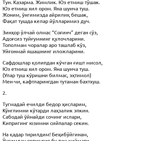
Тун. Казарма. Жимлик. Юз етмиш тўшак.
Юз етмиш хил ором. Яна шунча туш.
Жоним, ўнгимизда айрилиқ бешак,
Фақат тушда келар йўлларимиз дуч.
Зинҳор ўлчай олмас “Соғинч” деган сўз,
Адоғсиз туйғумнинг қулочларини.
Тополмам чоралар аро ташлаб кўз,
Уйғонмай яшашнинг иложларини.
Сафдошлар қолипдан кўчган ғишт мисол,
Юз етмиш хил ором. Яна шунча туш.
(Улар туш кўришни билмас, эҳтимол)
Мен-чи, кафтларингдан тутаман бахтхуш.
2.
Тугмадай ечилди бедор ҳисларим,
Кўнглимни кўтарди лаҳзалик эпкин.
Сабодай ўйнайди сочинг ислари,
Кипригинг юзимни сийпалар секин.
На қадар тирилдим! Беҳибўйгинам,
Ўнгимдан ортиқдир бу туш қиймати.