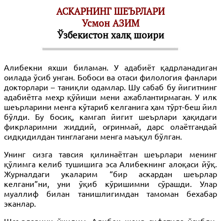
АСКАРНИНГ ШЕЪРЛАРИ
Усмон АЗИМ
Ўзбекистон халқ шоири
Алибекни яхши биламан. У адабиёт қадрланадиган
оилада ўсиб унган. Бобоси ва отаси филология фанлари
докторлари – таниқли одамлар. Шу сабаб бу йигитнинг
адабиётга меҳр қўйиши мени ажаблантирмаган. У илк
шеърларини менга кўтариб келганига ҳам тўрт-беш йил
бўлди. Бу босиқ, камгап йигит шеър­лари ҳақидаги
фикрларимни жиддий, оғринмай, дарс олаётгандай
сидқидилдан тинглагани менга маъқул бўлган.
Унинг сизга тавсия қилинаётган шеър­лари менинг
қўлимга келиб тушишига эса Алибекнинг алоқаси йўқ.
Журналдаги укаларим “бир аскардан шеърлар
келгани”ни, уни ўқиб кўришимни сўрашди. Улар
муаллиф билан танишлигимдан тамоман бехабар
эканлар.