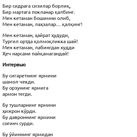
Бир сидрага сизилар борлиқ,
Бир мартага покланар қалбинг.
Мен кетаман бошимни олиб,
Мен кетаман, лаҳзалар… қалқинг!
Мен кетаман, ҳайрат ҳудуди,
Тургил ортда қолмоқликка шай!
Мен кетаман, лабингдан худди
Ҳеч нарсани пайқамагандай!
Интервью
Бу сигаретнинг ярмини
шамол чекди.
Бу орзунинг ярмига
армон тегди.
Бу тушларнинг ярмини
ҳижрон кўрди.
Бу давроннинг ярмини
соғинч сурди.
Бу ўйиннинг ярмидан