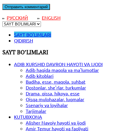
РУССКИЙ
ENGLISH
SAYT BO'LIMLARI
QIDIRISH
SAYT BO’LIMLARI
ADIB XURSHID DAVRON HAYOTI VA IJODI
Adib haqida maqola va ma'lumotlar
Adib kitoblari
Badiha, esse, maqola, suhbat
Dostonlar, she'rlar, turkumlar
Drama, qissa, hikoya, esse
Qisqa mulohazalar, luqmalar
Ssenariy va loyihalar
Tarjimalar
KUTUBXONA
Alisher Navoiy hayoti va ijodi
Amir Temur hayoti va faoliyati