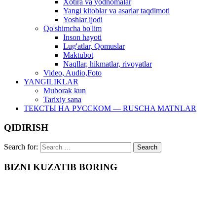
Xotira va yodnomalar
Yangi kitoblar va asarlar taqdimoti
Yoshlar ijodi
Qo'shimcha bo'lim
Inson hayoti
Lug'atlar, Qomuslar
Maktubot
Naqllar, hikmatlar, rivoyatlar
Video, Audio,Foto
YANGILIKLAR
Muborak kun
Tarixiy sana
ТЕКСТЫ НА РУССКОМ — RUSCHA MATNLAR
QIDIRISH
Search for:
BIZNI KUZATIB BORING