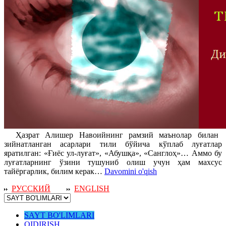
Ҳазрат Алишер Навоийнинг рамзий маънолар билан
зийнатланган асарлари тили бўйича кўплаб луғатлар
яратилган: «Ғиёс ул-луғат», «Абушқа», «Санглоҳ»… Аммо бу
луғатларнинг ўзини тушуниб олиш учун ҳам махсус
тайёргарлик, билим керак…
Davomini o'qish
РУССКИЙ
ENGLISH
SAYT BO'LIMLARI
QIDIRISH