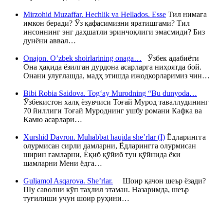
Mirzohid Muzaffar. Hechlik va Hellados. Esse
Тил нимага
имкон беради? Ўз қафасимизни яратишгами? Тил
инсоннинг энг даҳшатли эринчоқлиги эмасмиди? Биз
дунёни аввал…
Onajon. O’zbek shoirlarining onaga…
Ўзбек адабиёти
Она ҳақида ёзилган дурдона асарларга ниҳоятда бой.
Онани улуғлашда, мадҳ этишда ижодкорларимиз чин…
Bibi Robia Saidova. Tog‘ay Murodning “Bu dunyoda…
Ўзбекистон халқ ёзувчиси Тоғай Мурод таваллудининг
70 йиллиги Тоғай Муроднинг ушбу романи Кафка ва
Камю асарлари…
Xurshid Davron. Muhabbat haqida she’rlar (I)
Ёдларингга
олурмисан сирли дамларни, Ёдларингга олурмисан
ширин ғамларни, Ёқиб қўйиб тун қўйнида ёки
шамларни Мени ёдга…
Guljamol Asqarova. She’rlar.
Шоир қачон шеър ёзади?
Шу саволни кўп таҳлил этаман. Назаримда, шеър
туғилиши учун шоир руҳини…