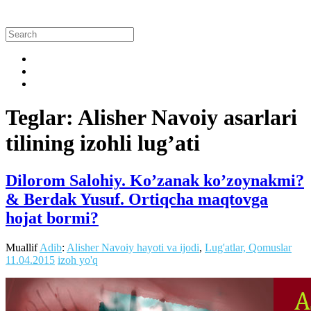
Teglar: Alisher Navoiy asarlari
tilining izohli lug’ati
Dilorom Salohiy. Ko’zanak ko’zoynakmi?
& Berdak Yusuf. Ortiqcha maqtovga
hojat bormi?
Muallif
Adib
:
Alisher Navoiy hayoti va ijodi
,
Lug'atlar, Qomuslar
11.04.2015
izoh yo'q