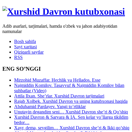
Adib asarlari, tarjimalari, hamda o'zbek va jahon adabiyotidan
namunalar
Bosh sahifa
Sayt xaritasi
Qiziqarli saytlar
RSS
ENG SO’NGGI
Mirzohid Muzaffar. Hechlik va Hellados. Esse
Najmiddin Komilov. Tasavvuf & Najmiddin Komilov bilan
suhbatlar (Video)
Attila Ilxan. She’rlar. Xurshid Davron tarjimalari
Rajab Xolbek. Xurshid Davron va uning kutubxonasi haqida
Abduhamid Pardayev. Yangi to’rtliklar
Unutayin degandim seni… Xurshid Davron she’ri & Qo’shiq
Xurshid Davron & Sarvara & IA. Sen kelar yo’llarga tikildim
bedor…
Xayr, dema, sevgilim… Xurshid Davron she’ri & Ikki qo’shiq