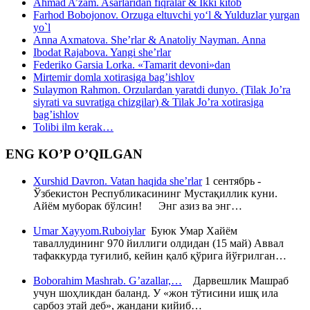
Ahmad A’zam. Asarlaridan fiqralar & Ikki kitob
Farhod Bobojonov. Orzuga eltuvchi yo‘l & Yulduzlar yurgan
yo`l
Anna Axmatova. She’rlar & Anatoliy Nayman. Anna
Ibodat Rajabova. Yangi she’rlar
Federiko Garsia Lorka. «Tamarit devoni»dan
Mirtemir domla xotirasiga bag’ishlov
Sulaymon Rahmon. Orzulardan yaratdi dunyo. (Tilak Jo’ra
siyrati va suvratiga chizgilar) & Tilak Jo’ra xotirasiga
bag’ishlov
Tolibi ilm kerak…
ENG KO’P O’QILGAN
Xurshid Davron. Vatan haqida she’rlar
1 сентябрь -
Ўзбекистон Республикасининг Мустақиллик куни.
Айём муборак бўлсин! Энг азиз ва энг…
Umar Xayyom.Ruboiylar
Буюк Умар Хайём
таваллудининг 970 йиллиги олдидан (15 май) Аввал
тафаккурда туғилиб, кейин қалб қўрига йўғрилган…
Boborahim Mashrab. G’azallar,…
Дарвешлик Машраб
учун шоҳликдан баланд. У «жон тўтисини ишқ ила
сарбоз этай деб», жандани кийиб…