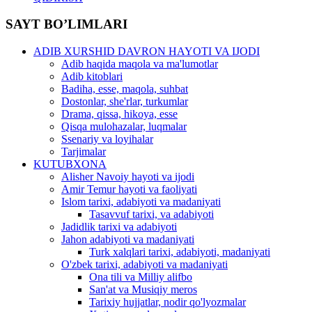
SAYT BO’LIMLARI
ADIB XURSHID DAVRON HAYOTI VA IJODI
Adib haqida maqola va ma'lumotlar
Adib kitoblari
Badiha, esse, maqola, suhbat
Dostonlar, she'rlar, turkumlar
Drama, qissa, hikoya, esse
Qisqa mulohazalar, luqmalar
Ssenariy va loyihalar
Tarjimalar
KUTUBXONA
Alisher Navoiy hayoti va ijodi
Amir Temur hayoti va faoliyati
Islom tarixi, adabiyoti va madaniyati
Tasavvuf tarixi, va adabiyoti
Jadidlik tarixi va adabiyoti
Jahon adabiyoti va madaniyati
Turk xalqlari tarixi, adabiyoti, madaniyati
O'zbek tarixi, adabiyoti va madaniyati
Ona tili va Milliy alifbo
San'at va Musiqiy meros
Tarixiy hujjatlar, nodir qo'lyozmalar