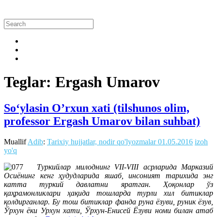
Teglar: Ergash Umarov
So‘ylasin O’rxun xati (tilshunos olim,
professor Ergash Umarov bilan suhbat)
Muallif
Adib
:
Tarixiy hujjatlar, nodir qo'lyozmalar
01.05.2016
izoh
yo'q
Туркийлар милоднинг VII-VIII асрларида Марказий
Осиёнинг кенг ҳудудларида яшаб, инсоният тарихида энг
катта туркий давлатни яратган. Ҳоқонлар ўз
қаҳрамонликлари ҳақида тошларда турли хил битиклар
қолдирганлар. Бу тош битиклар фанда руна ёзуви, руник ёзув,
Ўрхун ёки Урхун хати, Ўрхун-Енисей Ёзуви номи билан атаб