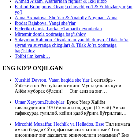
Ahmad A’zam. Asarlaridan fiqralar & Ikki kitob
Farhod Bobojonov. Orzuga eltuvchi yo‘l & Yulduzlar yurgan
yo`l
Anna Axmatova. She’rlar & Anatoliy Nayman. Anna
Ibodat Rajabova. Yangi she’rlar
Federiko Garsia Lorka. «Tamarit devoni»dan
Mirtemir domla xotirasiga bag’ishlov
Sulaymon Rahmon. Orzulardan yaratdi dunyo. (Tilak Jo’ra
siyrati va suvratiga chizgilar) & Tilak Jo’ra xotirasiga
bag’ishlov
Tolibi ilm kerak…
ENG KO’P O’QILGAN
Xurshid Davron. Vatan haqida she’rlar
1 сентябрь -
Ўзбекистон Республикасининг Мустақиллик куни.
Айём муборак бўлсин! Энг азиз ва энг…
Umar Xayyom.Ruboiylar
Буюк Умар Хайём
таваллудининг 970 йиллиги олдидан (15 май) Аввал
тафаккурда туғилиб, кейин қалб қўрига йўғрилган…
Mirzohid Muzaffar. Hechlik va Hellados. Esse
Тил нимага
имкон беради? Ўз қафасимизни яратишгами? Тил
инсоннинг энг даҳшатли эринчоқлиги эмасмиди? Биз