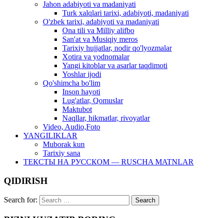
Jahon adabiyoti va madaniyati
Turk xalqlari tarixi, adabiyoti, madaniyati
O'zbek tarixi, adabiyoti va madaniyati
Ona tili va Milliy alifbo
San'at va Musiqiy meros
Tarixiy hujjatlar, nodir qo'lyozmalar
Xotira va yodnomalar
Yangi kitoblar va asarlar taqdimoti
Yoshlar ijodi
Qo'shimcha bo'lim
Inson hayoti
Lug'atlar, Qomuslar
Maktubot
Naqllar, hikmatlar, rivoyatlar
Video, Audio,Foto
YANGILIKLAR
Muborak kun
Tarixiy sana
ТЕКСТЫ НА РУССКОМ — RUSCHA MATNLAR
QIDIRISH
Search for: