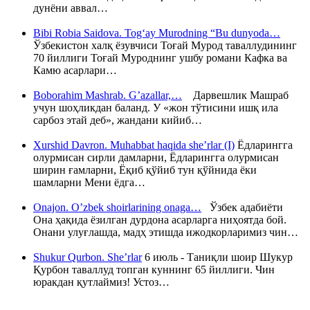
дунёни аввал…
Bibi Robia Saidova. Tog‘ay Murodning “Bu dunyoda…
Ўзбекистон халқ ёзувчиси Тоғай Мурод таваллудининг
70 йиллиги Тоғай Муроднинг ушбу романи Кафка ва
Камю асарлари…
Boborahim Mashrab. G’azallar,…
Дарвешлик Машраб
учун шоҳликдан баланд. У «жон тўтисини ишқ ила
сарбоз этай деб», жандани кийиб…
Xurshid Davron. Muhabbat haqida she’rlar (I)
Ёдларингга
олурмисан сирли дамларни, Ёдларингга олурмисан
ширин ғамларни, Ёқиб қўйиб тун қўйнида ёки
шамларни Мени ёдга…
Onajon. O’zbek shoirlarining onaga…
Ўзбек адабиёти
Она ҳақида ёзилган дурдона асарларга ниҳоятда бой.
Онани улуғлашда, мадҳ этишда ижодкорларимиз чин…
Shukur Qurbon. She’rlar
6 июль - Таниқли шоир Шукур
Қурбон таваллуд топган куннинг 65 йиллиги. Чин
юракдан қутлаймиз! Устоз…