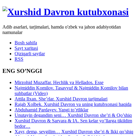
Adib asarlari, tarjimalari, hamda o'zbek va jahon adabiyotidan
namunalar
Bosh sahifa
Sayt xaritasi
Qiziqarli saytlar
RSS
ENG SO’NGGI
Mirzohid Muzaffar. Hechlik va Hellados. Esse
Najmiddin Komilov. Tasavvuf & Najmiddin Komilov bilan
suhbatlar (Video)
Attila Ilxan. She’rlar. Xurshid Davron tarjimalari
Rajab Xolbek. Xurshid Davron va uning kutubxonasi haqida
Abduhamid Pardayev. Yangi to’rtliklar
Unutayin degandim seni… Xurshid Davron she’ri & Qo’shiq
Xurshid Davron & Sarvara & IA. Sen kelar yo’llarga tikildim
bedor…
Xayr, dema, sevgilim… Xurshid Davron she’ri & Ikki qo’shiq