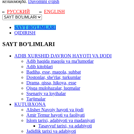
келинмоқда.
Davomini o'qish
РУССКИЙ
ENGLISH
SAYT BO'LIMLARI
QIDIRISH
SAYT BO’LIMLARI
ADIB XURSHID DAVRON HAYOTI VA IJODI
Adib haqida maqola va ma'lumotlar
Adib kitoblari
Badiha, esse, maqola, suhbat
Dostonlar, she'rlar, turkumlar
Drama, qissa, hikoya, esse
Qisqa mulohazalar, luqmalar
Ssenariy va loyihalar
Tarjimalar
KUTUBXONA
Alisher Navoiy hayoti va ijodi
Amir Temur hayoti va faoliyati
Islom tarixi, adabiyoti va madaniyati
Tasavvuf tarixi, va adabiyoti
Jadidlik tarixi va adabiyoti