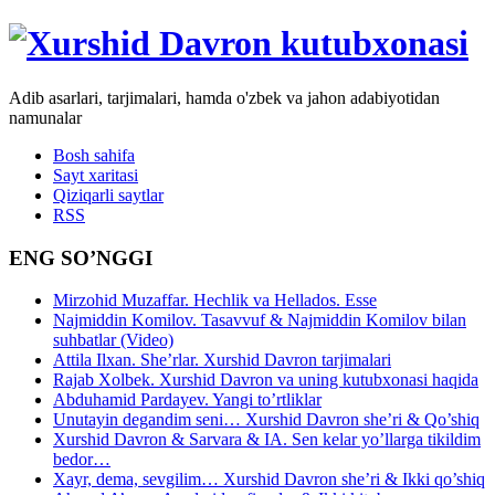
Adib asarlari, tarjimalari, hamda o'zbek va jahon adabiyotidan
namunalar
Bosh sahifa
Sayt xaritasi
Qiziqarli saytlar
RSS
ENG SO’NGGI
Mirzohid Muzaffar. Hechlik va Hellados. Esse
Najmiddin Komilov. Tasavvuf & Najmiddin Komilov bilan
suhbatlar (Video)
Attila Ilxan. She’rlar. Xurshid Davron tarjimalari
Rajab Xolbek. Xurshid Davron va uning kutubxonasi haqida
Abduhamid Pardayev. Yangi to’rtliklar
Unutayin degandim seni… Xurshid Davron she’ri & Qo’shiq
Xurshid Davron & Sarvara & IA. Sen kelar yo’llarga tikildim
bedor…
Xayr, dema, sevgilim… Xurshid Davron she’ri & Ikki qo’shiq