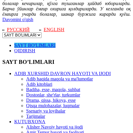
болалар кечирилар, қўлга тушганлар ҳайдаб юбориларди.
Барча ўйинлар ёмғир охирига қолдириларди. У келганда оқ
ёмғирга учарди болалар, шакар буржига кирарди қуёш.
Davomini o'qish
РУССКИЙ
ENGLISH
SAYT BO'LIMLARI
QIDIRISH
SAYT BO’LIMLARI
ADIB XURSHID DAVRON HAYOTI VA IJODI
Adib haqida maqola va ma'lumotlar
Adib kitoblari
Badiha, esse, maqola, suhbat
Dostonlar, she'rlar, turkumlar
Drama, qissa, hikoya, esse
Qisqa mulohazalar, luqmalar
Ssenariy va loyihalar
Tarjimalar
KUTUBXONA
Alisher Navoiy hayoti va ijodi
Amir Temur hayoti va faoliyati