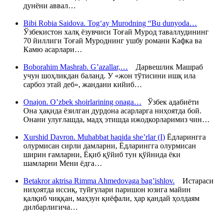
дунёни аввал…
Bibi Robia Saidova. Tog‘ay Murodning “Bu dunyoda…
Ўзбекистон халқ ёзувчиси Тоғай Мурод таваллудининг
70 йиллиги Тоғай Муроднинг ушбу романи Кафка ва
Камю асарлари…
Boborahim Mashrab. G’azallar,…
Дарвешлик Машраб
учун шоҳликдан баланд. У «жон тўтисини ишқ ила
сарбоз этай деб», жандани кийиб…
Onajon. O’zbek shoirlarining onaga…
Ўзбек адабиёти
Она ҳақида ёзилган дурдона асарларга ниҳоятда бой.
Онани улуғлашда, мадҳ этишда ижодкорларимиз чин…
Xurshid Davron. Muhabbat haqida she’rlar (I)
Ёдларингга
олурмисан сирли дамларни, Ёдларингга олурмисан
ширин ғамларни, Ёқиб қўйиб тун қўйнида ёки
шамларни Мени ёдга…
Betakror aktrisa Rimma Ahmedovaga bag’ishlov.
Истараси
ниҳоятда иссиқ, туйғулари паришон юзига майин
қалқиб чиққан, маҳзун қиёфали, ҳар қандай ҳолдаям
дилбарлигича…