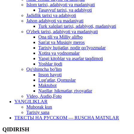
Islom tarixi, adabiyoti va madaniyati
Tasavvuf tarixi, va adabiyoti
Jadidlik tarixi va adabiyoti
Jahon adabiyoti va madaniyati
Turk xalqlari tarixi, adabiyoti, madaniyati
O'zbek tarixi, adabiyoti va madaniyati
Ona tili va Milliy alifbo
San'at va Musiqiy meros
Tarixiy hujjatlar, nodir qo'lyozmalar
Xotira va yodnomalar
Yangi kitoblar va asarlar taqdimoti
Yoshlar ijodi
Qo'shimcha bo'lim
Inson hayoti
Lug'atlar, Qomuslar
Maktubot
Naqllar, hikmatlar, rivoyatlar
Video, Audio,Foto
YANGILIKLAR
Muborak kun
Tarixiy sana
ТЕКСТЫ НА РУССКОМ — RUSCHA MATNLAR
QIDIRISH