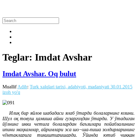
Teglar: Imdat Avshar
Imdat Avshar. Oq bulut
Muallif
Adib
:
Turk xalqlari tarixi, adabiyoti, madaniyati
30.01.2015
izoh yo'q
Илиқ бир яйлов шабадаси ялаб ўтарди болаларнинг юзини.
Шул оқ товуш ҳамиша айни гузаргоҳдан ўтарди. У ўтадиган
йўлнинг икки четига болалардан баъзилари пойабзалининг
ипини маҳкамлар, айримлари эса шо¬ша-пиша золдирларининг
чўнтакларига тиқиштиришарди. Ўйинда ютиб чиққан