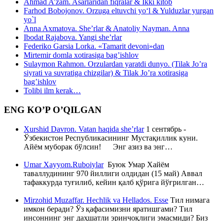
Ahmad A’zam. Asarlaridan fiqralar & Ikki kitob
Farhod Bobojonov. Orzuga eltuvchi yo‘l & Yulduzlar yurgan
yo`l
Anna Axmatova. She’rlar & Anatoliy Nayman. Anna
Ibodat Rajabova. Yangi she’rlar
Federiko Garsia Lorka. «Tamarit devoni»dan
Mirtemir domla xotirasiga bag’ishlov
Sulaymon Rahmon. Orzulardan yaratdi dunyo. (Tilak Jo’ra
siyrati va suvratiga chizgilar) & Tilak Jo’ra xotirasiga
bag’ishlov
Tolibi ilm kerak…
ENG KO’P O’QILGAN
Xurshid Davron. Vatan haqida she’rlar
1 сентябрь -
Ўзбекистон Республикасининг Мустақиллик куни.
Айём муборак бўлсин! Энг азиз ва энг…
Umar Xayyom.Ruboiylar
Буюк Умар Хайём
таваллудининг 970 йиллиги олдидан (15 май) Аввал
тафаккурда туғилиб, кейин қалб қўрига йўғрилган…
Mirzohid Muzaffar. Hechlik va Hellados. Esse
Тил нимага
имкон беради? Ўз қафасимизни яратишгами? Тил
инсоннинг энг даҳшатли эринчоқлиги эмасмиди? Биз