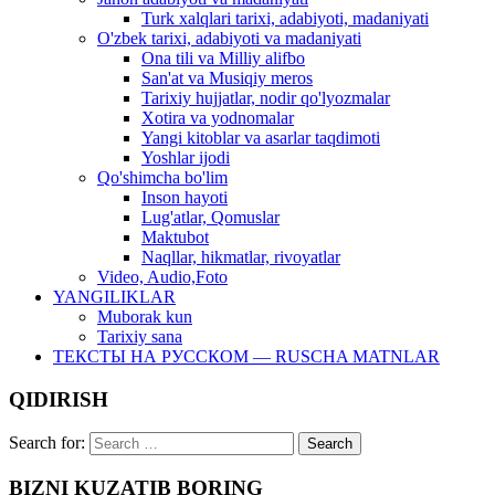
Turk xalqlari tarixi, adabiyoti, madaniyati
O'zbek tarixi, adabiyoti va madaniyati
Ona tili va Milliy alifbo
San'at va Musiqiy meros
Tarixiy hujjatlar, nodir qo'lyozmalar
Xotira va yodnomalar
Yangi kitoblar va asarlar taqdimoti
Yoshlar ijodi
Qo'shimcha bo'lim
Inson hayoti
Lug'atlar, Qomuslar
Maktubot
Naqllar, hikmatlar, rivoyatlar
Video, Audio,Foto
YANGILIKLAR
Muborak kun
Tarixiy sana
ТЕКСТЫ НА РУССКОМ — RUSCHA MATNLAR
QIDIRISH
Search for:
BIZNI KUZATIB BORING