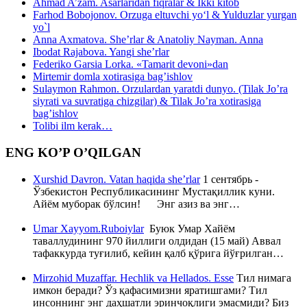
Ahmad A’zam. Asarlaridan fiqralar & Ikki kitob
Farhod Bobojonov. Orzuga eltuvchi yo‘l & Yulduzlar yurgan
yo`l
Anna Axmatova. She’rlar & Anatoliy Nayman. Anna
Ibodat Rajabova. Yangi she’rlar
Federiko Garsia Lorka. «Tamarit devoni»dan
Mirtemir domla xotirasiga bag’ishlov
Sulaymon Rahmon. Orzulardan yaratdi dunyo. (Tilak Jo’ra
siyrati va suvratiga chizgilar) & Tilak Jo’ra xotirasiga
bag’ishlov
Tolibi ilm kerak…
ENG KO’P O’QILGAN
Xurshid Davron. Vatan haqida she’rlar
1 сентябрь -
Ўзбекистон Республикасининг Мустақиллик куни.
Айём муборак бўлсин! Энг азиз ва энг…
Umar Xayyom.Ruboiylar
Буюк Умар Хайём
таваллудининг 970 йиллиги олдидан (15 май) Аввал
тафаккурда туғилиб, кейин қалб қўрига йўғрилган…
Mirzohid Muzaffar. Hechlik va Hellados. Esse
Тил нимага
имкон беради? Ўз қафасимизни яратишгами? Тил
инсоннинг энг даҳшатли эринчоқлиги эмасмиди? Биз