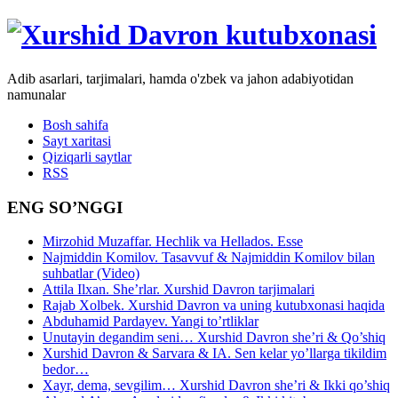
Adib asarlari, tarjimalari, hamda o'zbek va jahon adabiyotidan
namunalar
Bosh sahifa
Sayt xaritasi
Qiziqarli saytlar
RSS
ENG SO’NGGI
Mirzohid Muzaffar. Hechlik va Hellados. Esse
Najmiddin Komilov. Tasavvuf & Najmiddin Komilov bilan
suhbatlar (Video)
Attila Ilxan. She’rlar. Xurshid Davron tarjimalari
Rajab Xolbek. Xurshid Davron va uning kutubxonasi haqida
Abduhamid Pardayev. Yangi to’rtliklar
Unutayin degandim seni… Xurshid Davron she’ri & Qo’shiq
Xurshid Davron & Sarvara & IA. Sen kelar yo’llarga tikildim
bedor…
Xayr, dema, sevgilim… Xurshid Davron she’ri & Ikki qo’shiq