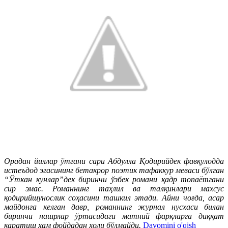
Орадан йиллар ўтгани сари Абдулла Қодирийдек фавқулодда
истеъдод эгасининг бетакрор поэтик тафаккур меваси бўлган
“Ўткан кунлар”дек биринчи ўзбек романи қадр топаётгани
сир эмас. Романнинг таҳлил ва талқинлари махсус
қодирийшунослик соҳасини ташкил этади. Айни чоғда, асар
майдонга келган давр, романнинг журнал нусхаси билан
биринчи нашрлар ўртасидаги матний фарқларга диққат
қаратиш ҳам фойдадан холи бўлмайди.
Davomini o'qish