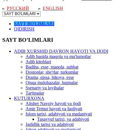
РУССКИЙ
ENGLISH
SAYT BO'LIMLARI
QIDIRISH
SAYT BO’LIMLARI
ADIB XURSHID DAVRON HAYOTI VA IJODI
Adib haqida maqola va ma'lumotlar
Adib kitoblari
Badiha, esse, maqola, suhbat
Dostonlar, she'rlar, turkumlar
Drama, qissa, hikoya, esse
Qisqa mulohazalar, luqmalar
Ssenariy va loyihalar
Tarjimalar
KUTUBXONA
Alisher Navoiy hayoti va ijodi
Amir Temur hayoti va faoliyati
Islom tarixi, adabiyoti va madaniyati
Tasavvuf tarixi, va adabiyoti
Jadidlik tarixi va adabiyoti
Jahon adabiyoti va madaniyati