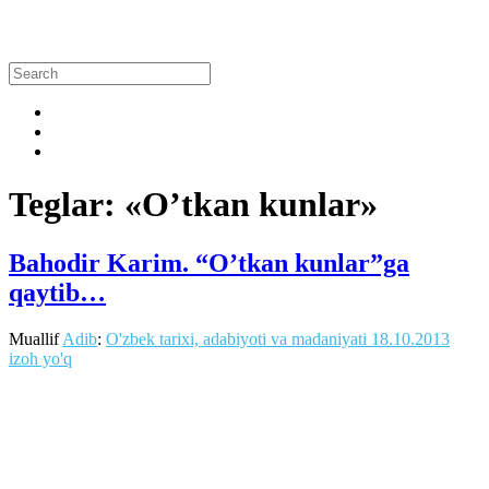
Teglar: «O’tkan kunlar»
Bahodir Karim. “O’tkan kunlar”ga
qaytib…
Muallif
Adib
:
O'zbek tarixi, adabiyoti va madaniyati
18.10.2013
izoh yo'q