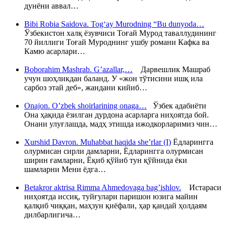
дунёни аввал…
Bibi Robia Saidova. Tog‘ay Murodning “Bu dunyoda…
Ўзбекистон халқ ёзувчиси Тоғай Мурод таваллудининг
70 йиллиги Тоғай Муроднинг ушбу романи Кафка ва
Камю асарлари…
Boborahim Mashrab. G’azallar,…
Дарвешлик Машраб
учун шоҳликдан баланд. У «жон тўтисини ишқ ила
сарбоз этай деб», жандани кийиб…
Onajon. O’zbek shoirlarining onaga…
Ўзбек адабиёти
Она ҳақида ёзилган дурдона асарларга ниҳоятда бой.
Онани улуғлашда, мадҳ этишда ижодкорларимиз чин…
Xurshid Davron. Muhabbat haqida she’rlar (I)
Ёдларингга
олурмисан сирли дамларни, Ёдларингга олурмисан
ширин ғамларни, Ёқиб қўйиб тун қўйнида ёки
шамларни Мени ёдга…
Betakror aktrisa Rimma Ahmedovaga bag’ishlov.
Истараси
ниҳоятда иссиқ, туйғулари паришон юзига майин
қалқиб чиққан, маҳзун қиёфали, ҳар қандай ҳолдаям
дилбарлигича…