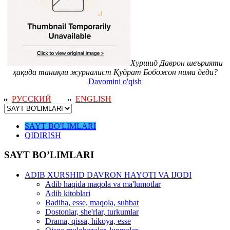
Хуршид Даврон шеърияти
ҳақида таниқли журналист Қудрат Бобожон нима деди?
Davomini o'qish
РУССКИЙ
ENGLISH
SAYT BO'LIMLARI
QIDIRISH
SAYT BO’LIMLARI
ADIB XURSHID DAVRON HAYOTI VA IJODI
Adib haqida maqola va ma'lumotlar
Adib kitoblari
Badiha, esse, maqola, suhbat
Dostonlar, she'rlar, turkumlar
Drama, qissa, hikoya, esse