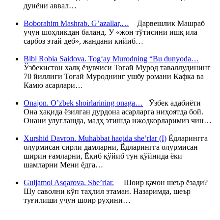
дунёни аввал…
Boborahim Mashrab. G’azallar,…
Дарвешлик Машраб
учун шоҳликдан баланд. У «жон тўтисини ишқ ила
сарбоз этай деб», жандани кийиб…
Bibi Robia Saidova. Tog‘ay Murodning “Bu dunyoda…
Ўзбекистон халқ ёзувчиси Тоғай Мурод таваллудининг
70 йиллиги Тоғай Муроднинг ушбу романи Кафка ва
Камю асарлари…
Onajon. O’zbek shoirlarining onaga…
Ўзбек адабиёти
Она ҳақида ёзилган дурдона асарларга ниҳоятда бой.
Онани улуғлашда, мадҳ этишда ижодкорларимиз чин…
Xurshid Davron. Muhabbat haqida she’rlar (I)
Ёдларингга
олурмисан сирли дамларни, Ёдларингга олурмисан
ширин ғамларни, Ёқиб қўйиб тун қўйнида ёки
шамларни Мени ёдга…
Guljamol Asqarova. She’rlar.
Шоир қачон шеър ёзади?
Шу саволни кўп таҳлил этаман. Назаримда, шеър
туғилиши учун шоир руҳини…