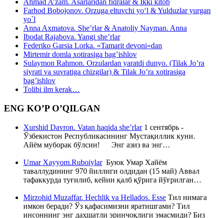
Ahmad A’zam. Asarlaridan fiqralar & Ikki kitob
Farhod Bobojonov. Orzuga eltuvchi yo‘l & Yulduzlar yurgan
yo`l
Anna Axmatova. She’rlar & Anatoliy Nayman. Anna
Ibodat Rajabova. Yangi she’rlar
Federiko Garsia Lorka. «Tamarit devoni»dan
Mirtemir domla xotirasiga bag’ishlov
Sulaymon Rahmon. Orzulardan yaratdi dunyo. (Tilak Jo’ra
siyrati va suvratiga chizgilar) & Tilak Jo’ra xotirasiga
bag’ishlov
Tolibi ilm kerak…
ENG KO’P O’QILGAN
Xurshid Davron. Vatan haqida she’rlar
1 сентябрь -
Ўзбекистон Республикасининг Мустақиллик куни.
Айём муборак бўлсин! Энг азиз ва энг…
Umar Xayyom.Ruboiylar
Буюк Умар Хайём
таваллудининг 970 йиллиги олдидан (15 май) Аввал
тафаккурда туғилиб, кейин қалб қўрига йўғрилган…
Mirzohid Muzaffar. Hechlik va Hellados. Esse
Тил нимага
имкон беради? Ўз қафасимизни яратишгами? Тил
инсоннинг энг даҳшатли эринчоқлиги эмасмиди? Биз