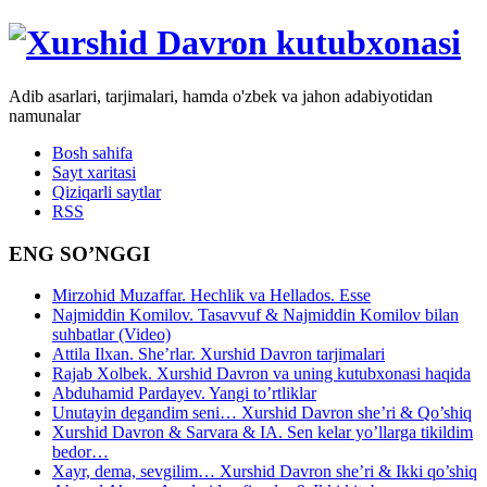
Adib asarlari, tarjimalari, hamda o'zbek va jahon adabiyotidan
namunalar
Bosh sahifa
Sayt xaritasi
Qiziqarli saytlar
RSS
ENG SO’NGGI
Mirzohid Muzaffar. Hechlik va Hellados. Esse
Najmiddin Komilov. Tasavvuf & Najmiddin Komilov bilan
suhbatlar (Video)
Attila Ilxan. She’rlar. Xurshid Davron tarjimalari
Rajab Xolbek. Xurshid Davron va uning kutubxonasi haqida
Abduhamid Pardayev. Yangi to’rtliklar
Unutayin degandim seni… Xurshid Davron she’ri & Qo’shiq
Xurshid Davron & Sarvara & IA. Sen kelar yo’llarga tikildim
bedor…
Xayr, dema, sevgilim… Xurshid Davron she’ri & Ikki qo’shiq