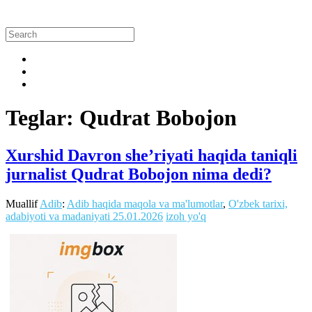
Teglar: Qudrat Bobojon
Xurshid Davron she’riyati haqida taniqli
jurnalist Qudrat Bobojon nima dedi?
Muallif
Adib
:
Adib haqida maqola va ma'lumotlar
,
O'zbek tarixi,
adabiyoti va madaniyati
25.01.2026
izoh yo'q