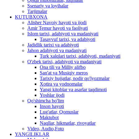
Qisqa mulohazalar, luqmalar
Ssenariy va loyihalar
Tarjimalar
KUTUBXONA
Alisher Navoiy hayoti va ijodi
Amir Temur hayoti va faoliyati
Islom tarixi, adabiyoti va madaniyati
Tasavvuf tarixi, va adabiyoti
Jadidlik tarixi va adabiyoti
Jahon adabiyoti va madaniyati
Turk xalqlari tarixi, adabiyoti, madaniyati
O'zbek tarixi, adabiyoti va madaniyati
Ona tili va Milliy alifbo
San'at va Musiqiy meros
Tarixiy hujjatlar, nodir qo'lyozmalar
Xotira va yodnomalar
Yangi kitoblar va asarlar taqdimoti
Yoshlar ijodi
Qo'shimcha bo'lim
Inson hayoti
Lug'atlar, Qomuslar
Maktubot
Naqllar, hikmatlar, rivoyatlar
Video, Audio,Foto
YANGILIKLAR