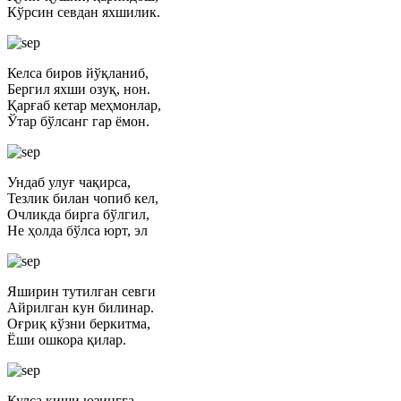
Кўрсин севдан яхшилик.
Келса биров йўқланиб,
Бергил яхши озуқ, нон.
Қарғаб кетар меҳмонлар,
Ўтар бўлсанг гар ёмон.
Ундаб улуғ чақирса,
Тезлик билан чопиб кел,
Очликда бирга бўлгил,
Не ҳолда бўлса юрт, эл
Яширин тутилган севги
Айрилган кун билинар.
Оғриқ кўзни беркитма,
Ёши ошкора қилар.
Кулса киши юзингга,