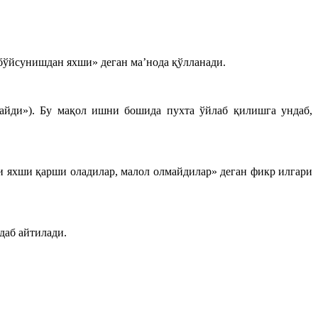
 бўйсунишдан яхши» деган ма’нода қўлланади.
майди»). Бу мақол ишни бошида пухта ўйлаб қилишга ундаб,
қни яхши қарши оладилар, малол олмайдилар» деган фикр илгари
даб айтилади.