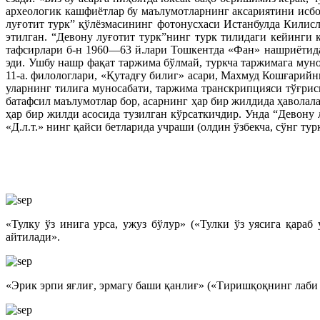
археологик кашфиётлар бу маълумотларнинг аксариятини исбо
луғотит турк” қўлёзмасининг фотонусхаси Истанбулда Килис
этилган. “Девону луғотит турк”нинг турк тилидаги кейинги 
тафсирлари б-н 1960—63 й.лари Тошкентда «Фан» нашриётида
эди. Ушбу нашр фақат таржима бўлмай, туркча таржимага муно
11-а. филологлари, «Қутадғу билиг» асари, Махмуд Кошғарийн
уларнинг тилига муносабати, таржима транскрипцияси тўғриси
батафсил маълумотлар бор, асарнинг ҳар бир жилдида ҳаволал
ҳар бир жилди асосида тузилган кўрсаткичдир. Унда “Девону 
«Д.л.т.» нинг қайси бетларида учраши (олдин ўзбекча, сўнг т
«Тулку ўз инига урса, ужуз бўлур» («Тулки ўз уясига қара
айтилади».
«Эрик эрпи яғлиғ, эрмагу баши қанлиғ» («Тиришқоқнинг лаби 