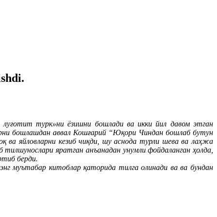
shdi.
у луғотит турк»ни ёзишни бошлади ва икки йил давом этган
асарни бошлашдан аввал Кошғарий “Юқори Чиндан бошлаб бутун
қ ва яйловларни кезиб чиқди, шу аснода турли шева ва лаҳжа
б тилшунослари яратган анъанадан унумли фойдаланган ҳолда,
ртиб берди.
энг муътабар китоблар қаторида тилга олинади ва ва бундан