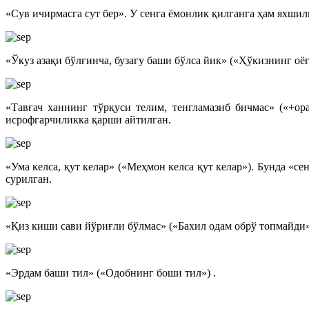
«Сув ичирмасга сут бер». У сенга ёмонлик қилганга ҳам яхшил
«Ўкуз азақи бўлғинча, бузағу баши бўлса йик» («Ҳўкизнинг о
«Тавғач ханнинг тўрқуси телим, тенгламазиб бичмас» («+о
исрофгарчиликка қарши айтилган.
«Ума келса, қут келар» («Меҳмон келса қут келар»). Бунда «с
сурилган.
«Қиз киши сави йўриғли бўлмас» («Бахил одам обрў топмайди»
«Эрдам баши тил» («Одобнинг боши тил») .