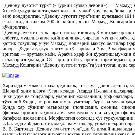
“Девону луғотит турк” («Туркий сўзлар девони») — Маҳмуд 
Хитой ҳудудида истиқомат қилган туркий уруғ ва қабилалар, 
ёзиб қолдирилган. “Девону луғотит турк”нинг қўлёзмаси 1914 
ёзилганидан салкам 200 й. кейин, яъни Маҳмуд Кошғарийн
кўчирилган.
“Девону луғотит турк” араб тилида ёзилган, 8 мингдан ортиқ 
албатта, муаллиф анча қийинчиликка учраган, чунки арабча ҳ
қаттиқ товушлар учун Махмуд Кошғарий махсус белгилар (ҳар
ишора қўяди: азуқлуқ, эритмак сўзларидаги 3 ва Р ҳарфлари 
эритмак — эрутмак каби. Арабча ҳарф б-н кўрсатиш мумкин бў
феъллар изоҳланади. Сўзлар тартиби уларнинг таркибидаги ҳар
Маҳмуд Кошғарий “Девону луғотит турк”га ўзи тузган дунё ха
Харитада мамлакат, шаҳар, қишлоқ, тоғ, чўл, довон, денгиз, к
Шарқий ярим шарга тўғри келади. Асарда 11-а.даги шаҳарлар
ички уруғ ва тоифалари, уларнинг жойланиши, урф-одатлари,
тўхталиб ўтади, астрономик маълумотлар, бурж ва мучал ҳақи
Бунда ҳар сўзнинг маънолари (полисемия, омоним, синони
(фонемалар)нинг таҳлили анча мукаммал: унли ва ундош фонем
батафсил изоҳланган. Морфология соҳасида сўз туркумларини, 
«Д.л.т.»да 250 дан ортиқ мақол ва маталлар, ўнлаб шеърий пар
В. В. Бартольд “Девону луғотит турк”дан ўз илмий ишларида
ёзади: «Биз бу асарга ниҳоятда юксак баҳо беришимиз керак