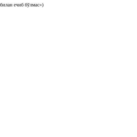
билан ечиб бўлмас»)