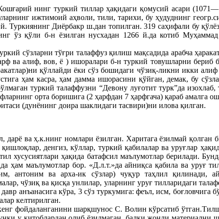
Кошғарий нинг туркий тиллар ҳақидаги қомусий асари (1071—72
уларнинг ижтимоий аҳволи, тили, тарихи, бу ҳудуднинг геогр.
й. Туркиянинг Диёрбакр ш.дан топилган. 319 саҳифали бу қўлёз
инг ўз қўли б-н ёзилган нусхадан 1266 й.да котиб Муҳамм
туркий сўзларни тўғри талаффуз қилиш мақсадида арабча ҳарака
арф ва алиф, вов, ё ) ишоралари б-н туркий товушларни бериб 
акатлар)ни қўллайди ёки сўз бошидаги чўзиқ-ликни икки алиф б
устига ҳам касра, ҳам дамма ишорасини қўйган, демак, бу сўзл
лмаган туркий талаффузни “Девону луғотит турк”да изохлаб, та
фларнинг орта боришига (2 ҳарфдан 7 ҳарфгача) қараб амалга о
ритаси (дунёнинг доира шаклидаги тасвири)ни илова қилган.
ўл, дарё ва ҳ.к.нинг номлари ёзилган. Харитага ёзилмай қолган б
, қишлоқлар, денгиз, кўллар, туркий қабилалар ва уруғлар ҳақ
 тил хусусиятлари ҳақида батафсил маълумотлар берилади. Бун
да ҳам маълумотлар бор. «Д.л.т.»да айниқса қабила ва уруғ т
м, антоним ва арха-ик сўзлар) чуқур таҳлил қилинади, а
алар, чўзиқ ва қисқа унлилар, уларнинг уруғ тилларидаги талаф
давр анъанасига кўра, 3 сўз туркумига: феъл, исм, боғловчига 
чалар келтирилган.
 кенг фойдаланганини шарқшунос С. Волин кўрсатиб ўтган.Тилш
, чунки у китоблардан олиб ёзилмаган, балки жонли материалн