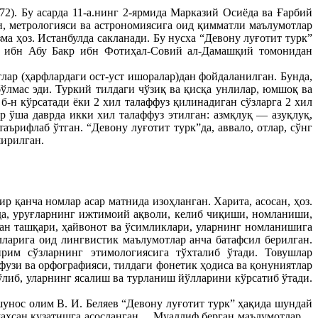
). Бу асарда 11-а.нинг 2-ярмида Марказий Осиёда ва Ғарбий
си, метрологияси ва астрономиясига оид қимматли маълумотлар
ма ҳоз. Истанбулда сакланади. Бу нусха “Девону луғотит турк”
ад ибн Абу Бакр ибн Фотиҳал-Совий ал-Дамашқий томонидан
тлар (ҳарфлардаги ост-уст ишоралар)дан фойдаланилган. Бунда,
бўлмас эди. Туркий тилдаги чўзиқ ва қисқа унлилар, юмшоқ ва
-н кўрсатади ёки 2 хил талаффуз қилинадиган сўзларга 2 хил
ар ўша даврда икки хил талаффуз этилган: азмқлуқ — азуқлуқ,
ърифлаб ўтган. “Девону луғотит турк”да, аввало, отлар, сўнг
ширилган.
ир қанча номлар асар матнида изоҳланган. Харита, асосан, ҳоз.
ида, уруғларнинг ижтимоий ақволи, келиб чиқиши, номланиши,
дан ташқари, ҳайвонот ва ўсимликлари, уларнинг номланишига
илларига оид лингвистик маълумотлар анча батафсил берилган.
йрим сўзларнинг этимологиясига тўхталиб ўтади. Товушлар
фузи ва орфографияси, тилдаги фонетик ҳодиса ва қонуниятлар
бўлиб, уларнинг ясалиш ва турланиш йўлларини кўрсатиб ўтади.
унос олим В. И. Беляев “Девону луғотит турк” ҳақида шундай
и шахсан кузатишга асосланган… Муаллиф берган маълумотлар…