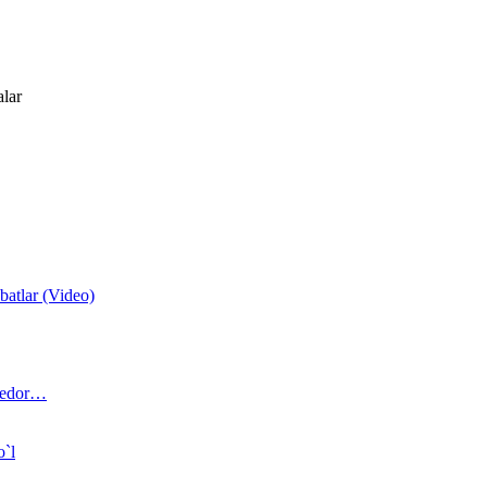
alar
atlar (Video)
 bedor…
o`l