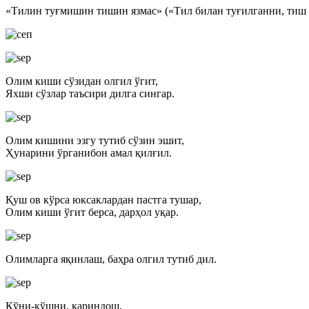
«Тилин туғмишин тишин язмас» («Тил билан туғилганни, тиш 
Олим киши сўзидан олгил ўгит,
Яхши сўзлар таъсири дилга сингар.
Олим кишини эзгу тутиб сўзин эшит,
Ҳунарини ўрганибон амал қилғил.
Қуш ов кўрса юксаклардан пастга тушар,
Олим киши ўгит берса, дарҳол уқар.
Олимларга яқинлаш, баҳра олгил тутиб дил.
Қўни-қўшни, қариндош,