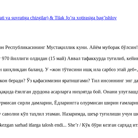
 va suvratiga chizgilar) & Tilak Jo’ra xotirasiga bag’ishlov
тон Республикасининг Мустақиллик куни. Айём муборак бўлси
970 йиллиги олдидан (15 май) Аввал тафаккурда туғилиб, кейи
оҳликдан баланд. У «жон тўтисини ишқ ила сарбоз этай деб
кон беради? Ўз қафасимизни яратишгами? Тил инсоннинг энг д
ақида ёзилган дурдона асарларга ниҳоятда бой. Онани улуғла
урмисан сирли дамларни, Ёдларингга олурмисан ширин ғамларн
аволни кўп таҳлил этаман. Назаримда, шеър туғилиши учун 
ezgan sarhad itlarga talosh endi... She’r / Кўк бўри кезган сарҳад 