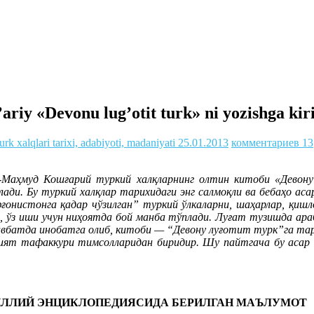
iy «Devonu lug’otit turk» ni yozishga kiri
urk xalqlari tarixi, adabiyoti, madaniyati
25.01.2013
комментариев 13
а -Маҳмуд Кошғарий туркий халқларнинг олтин китоби «Девон
лади. Бу туркий халқлар тарихидаги энг салмоқли ва бебаҳо 
ғонистонга қадар чўзилган” туркий ўлкаларни, шаҳарлар, қишло
и, ўз иши учун ниҳоятда бой манба тўплади. Луғат тузишда ара
авбатда инобатга олиб, китоби — “Девону луғотит турк”га та
ият тафаккури тимсолларидан биридир. Шу пайтгача бу асар 
МИЛЛИЙ ЭНЦИКЛОПЕДИЯСИДА БЕРИЛГАН МАЪЛУМОТ