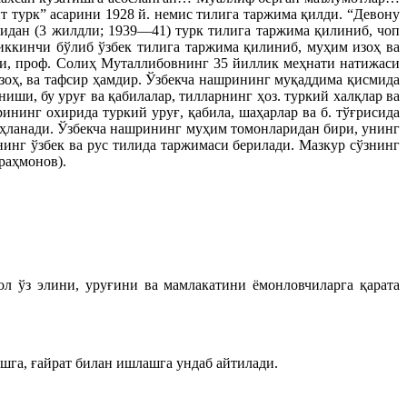
 турк” асарини 1928 й. немис тилига таржима қилди. “Девону
идан (3 жилдли; 1939—41) турк тилига таржима қилиниб, чоп
 иккинчи бўлиб ўзбек тилига таржима қилиниб, муҳим изоҳ ва
ри, проф. Солиҳ Муталлибовнинг 35 йиллик меҳнати натижаси
изоҳ, ва тафсир ҳамдир. Ўзбекча нашрининг муқаддима қисмида
ши, бу уруғ ва қабилалар, тилларнинг ҳоз. туркий халқлар ва
ининг охирида туркий уруғ, қабила, шаҳарлар ва б. тўғрисида
зоҳланади. Ўзбекча нашрининг муҳим томонларидан бири, унинг
нинг ўзбек ва рус тилида таржимаси берилади. Мазкур сўзнинг
раҳмонов).
ол ўз элини, уруғини ва мамлакатини ёмонловчиларга қарата
шга, ғайрат билан ишлашга ундаб айтилади.