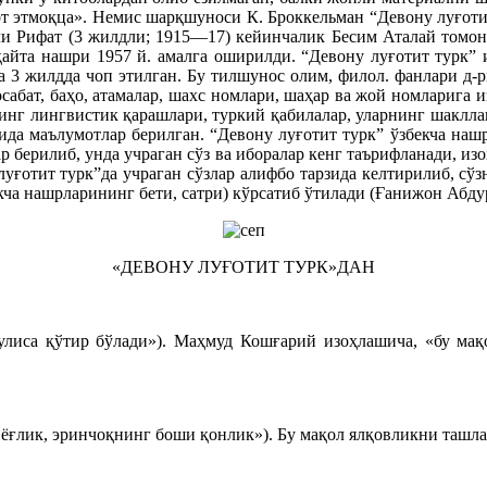
т этмоқца». Немис шарқшуноси К. Броккельман “Девону луғотит
ли Рифат (3 жилдли; 1915—17) кейинчалик Бесим Аталай томон
қайта нашри 1957 й. амалга оширилди. “Девону луғотит турк”
 3 жилдда чоп этилган. Бу тилшунос олим, филол. фанлари д-
сабат, баҳо, атамалар, шахс номлари, шаҳар ва жой номларига 
инг лингвистик қарашлари, туркий қабилалар, уларнинг шакллани
да маълумотлар берилган. “Девону луғотит турк” ўзбекча нашр
ар берилиб, унда учраган сўз ва иборалар кенг таърифланади, и
луғотит турк”да учраган сўзлар алифбо тарзида келтирилиб, сўз
уркча нашрларининг бети, сатри) кўрсатиб ўтилади (Ғанижон Абду
«ДЕВОНУ ЛУҒОТИТ ТУРК»ДАН
б улиса қўтир бўлади»). Маҳмуд Кошғарий изоҳлашича, «бу мақ
ёғлик, эринчоқнинг боши қонлик»). Бу мақол ялқовликни ташла