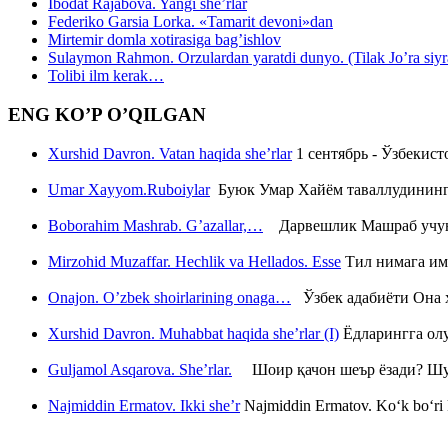
Ibodat Rajabova. Yangi she’rlar
Federiko Garsia Lorka. «Tamarit devoni»dan
Mirtemir domla xotirasiga bag’ishlov
Sulaymon Rahmon. Orzulardan yaratdi dunyo. (Tilak Jo’ra siyrati
Tolibi ilm kerak…
ENG KO’P O’QILGAN
Xurshid Davron. Vatan haqida she’rlar
1 сентябрь - Ўзбекис
Umar Xayyom.Ruboiylar
Буюк Умар Хайём таваллудининг 
Boborahim Mashrab. G’azallar,…
Дарвешлик Машраб учун ш
Mirzohid Muzaffar. Hechlik va Hellados. Esse
Тил нимага им
Onajon. O’zbek shoirlarining onaga…
Ўзбек адабиёти Она ҳ
Xurshid Davron. Muhabbat haqida she’rlar (I)
Ёдларингга ол
Guljamol Asqarova. She’rlar.
Шоир қачон шеър ёзади? Шу с
Najmiddin Ermatov. Ikki she’r
Najmiddin Ermatov. Ko‘k bo‘ri k