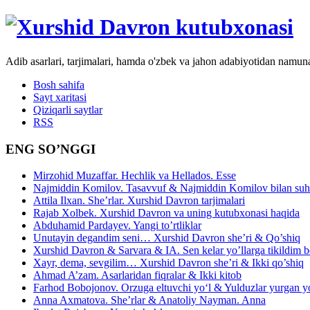
Adib asarlari, tarjimalari, hamda o'zbek va jahon adabiyotidan namun
Bosh sahifa
Sayt xaritasi
Qiziqarli saytlar
RSS
ENG SO’NGGI
Mirzohid Muzaffar. Hechlik va Hellados. Esse
Najmiddin Komilov. Tasavvuf & Najmiddin Komilov bilan suhb
Attila Ilxan. She’rlar. Xurshid Davron tarjimalari
Rajab Xolbek. Xurshid Davron va uning kutubxonasi haqida
Abduhamid Pardayev. Yangi to’rtliklar
Unutayin degandim seni… Xurshid Davron she’ri & Qo’shiq
Xurshid Davron & Sarvara & IA. Sen kelar yo’llarga tikildim
Xayr, dema, sevgilim… Xurshid Davron she’ri & Ikki qo’shiq
Ahmad A’zam. Asarlaridan fiqralar & Ikki kitob
Farhod Bobojonov. Orzuga eltuvchi yo‘l & Yulduzlar yurgan y
Anna Axmatova. She’rlar & Anatoliy Nayman. Anna