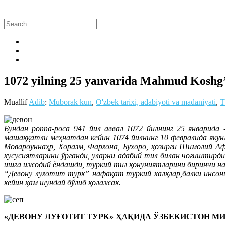
1072 yilning 25 yanvarida Mahmud Koshg’ar
Muallif
Adib
:
Muborak kun
,
O'zbek tarixi, adabiyoti va madaniyati
,
T
Бундан роппа-роса 941 йил аввал 1072 йилнинг 25 январид
машаққaтли меҳнатдан кейин 1074 йилнинг 10 февралида якун
Мовароуннаҳр, Хоразм, Фарғона, Бухоро, ҳозирги Шимолий Аф
хусусиятларини ўрганди, уларни адабий тил билан чоғиштирд
ишга ижодий ёндашди, туркий тил қонуниятларини биринчи н
“Девону луғотит турк” нафақат туркий халқлар,балки инсон
кейин ҳам шундай бўлиб қолажак.
«ДЕВОНУ ЛУҒОТИТ ТУРК» ҲАҚИДА ЎЗБЕКИСТОН 