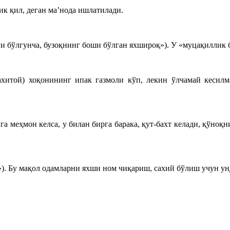
ик қил, деган ма’нода ишлатилади.
ёғи бўлгунча, бузоқнинг боши бўлган яхшироқ»). У «муцақиллик
рахитой) хоқонининг ипак газмоли кўп, лекин ўлчамай кесил
енга меҳмон келса, у билан бирга барака, қут-бахт келади, қўно
). Бу мақол одамларни яхши ном чиқариш, сахий бўлиш учун ун