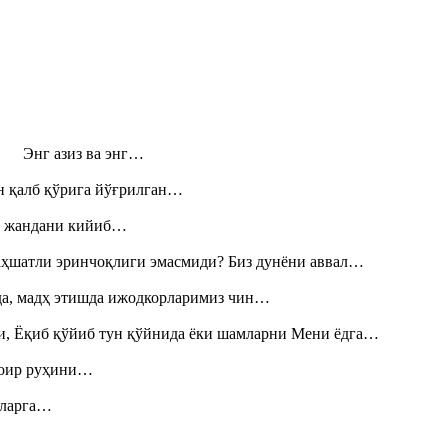
н! Энг азиз ва энг…
н қалб қўрига йўғрилган…
», жандани кийиб…
аҳшатли эринчоқлиги эмасмиди? Биз дунёни аввал…
шда, мадҳ этишда ижодкорларимиз чин…
и, Ёқиб қўйиб тун қўйнида ёки шамларни Мени ёдга…
шоир руҳини…
итларга…