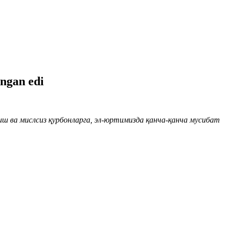
angan edi
тиш ва мислсиз қурбонларга, эл-юртимизда қанча-қанча мусибат