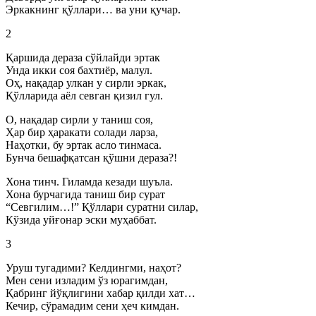
Эркакнинг қўллари… ва уни қучар.
2
Қаршида дераза сўйлайди эртак
Унда икки соя бахтиёр, малул.
Оҳ, нақадар улкан у сирли эркак,
Қўлларида аёл севган қизил гул.
О, нақадар сирли у таниш соя,
Ҳар бир ҳаракати солади ларза,
Наҳотки, бу эртак асло тинмаса.
Бунча бешафқатсан қўшни дераза?!
Хона тинч. Гиламда кезади шуъла.
Хона бурчагида таниш бир сурат
“Севгилим…!” Қўллари суратни силар,
Кўзида уйғонар эски муҳаббат.
3
Уруш тугадими? Келдингми, наҳот?
Мен сени изладим ўз юрагимдан,
Қабринг йўқлигини хабар қилди хат…
Кечир, сўрамадим сени ҳеч кимдан.