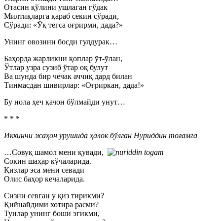
Отасин қўлини ушлаган гўдак
Милтиқларга қараб секин сўради,
Сўради: «Ўқ тегса оғрирми, дада?»
Унинг овозини босди гулдурак…
Баҳорда жарликни қоплар ўт-ўлан,
Ўтлар узра сузиб ўтар оқ булут
Ва шунда бир чечак аччиқ дард билан
Тинмасдан шивирлар: «Оғриркан, дада!»
Бу нола ҳеч қачон бўлмайди унут…
* * *
Иккинчи жаҳон урушида ҳалок бўлган Нуриддин тоғамга
…Совуқ шамол мени қувади,
Сокин шаҳар кўчаларида.
Қизлар эса мени севади
Олис баҳор кечаларида.
Сизни севган у қиз тирикми?
Қийнайдими хотира расми?
Тунлар унинг боши эгикми,