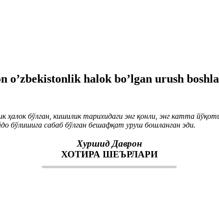
on o’zbekistonlik halok bo’lgan urush boshl
ик ҳалок бўлган, кишилик тарихидаги энг қонли, энг катта йўқо
йдо бўлишига сабаб бўлган бешафқат уруш бошланган эди.
Хуршид Даврон
ХОТИРА ШЕЪРЛАРИ