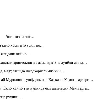
н! Энг азиз ва энг…
н қалб қўрига йўғрилган…
», жандани кийиб…
аҳшатли эринчоқлиги эмасмиди? Биз дунёни аввал…
шда, мадҳ этишда ижодкорларимиз чин…
Тоғай Муроднинг ушбу романи Кафка ва Камю асарлари…
и, Ёқиб қўйиб тун қўйнида ёки шамларни Мени ёдга…
шоир руҳини…