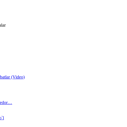
alar
atlar (Video)
 bedor…
o`l