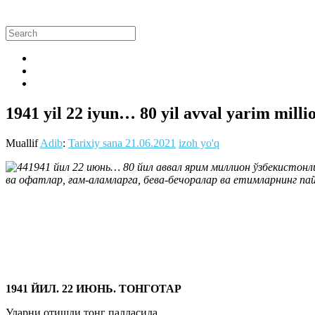
1941 yil 22 iyun… 80 yil avval yarim milli
Muallif
Adib
:
Tarixiy sana
21.06.2021
izoh yo'q
1941 йил 22 июнь… 80 йил аввал ярим миллион ўзбекистонл
ва офатлар, ғам-аламларга, бева-бечоралар ва етимларнинг па
1941 ЙИЛ. 22 ИЮНЬ. ТОНГОТАР
Уларни отишди тонг палласида…