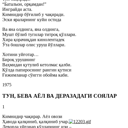
“Батальон, орқамдан!”
Инграйди аста.
Кимнидир бўғилиб у чақиради.
Эски яраларнинг куйи остида
Ва яна олдинга, яна олдинга,
Мушт бўлиб тугилар титроқ қўллари.
Хира қорачиқдан кинолентадек
Ўта бошлар олис уруш йўллари.
Хотини уйғотар…
Бироқ урушнинг
Ваҳмидан қутулиб кетолмас қалби.
Қўлда папироснинг рангин қутиси
Ғижимланар сўнгги обойма каби.
1975
ТУН, БЕВА АЁЛ ВА ДЕРАЗАДАГИ СОЯЛАР
1
Кимнидир чақирар. Аёл овози
Ҳавода қалқиниб, қалқиниб учар.
Деворда уйғонар қўлларнинг изи –