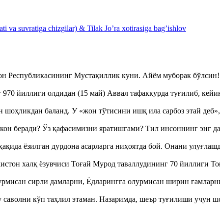
 va suvratiga chizgilar) & Tilak Jo’ra xotirasiga bag’ishlov
тон Республикасининг Мустақиллик куни. Айём муборак бўлси
970 йиллиги олдидан (15 май) Аввал тафаккурда туғилиб, кейи
оҳликдан баланд. У «жон тўтисини ишқ ила сарбоз этай деб
кон беради? Ўз қафасимизни яратишгами? Тил инсоннинг энг д
ақида ёзилган дурдона асарларга ниҳоятда бой. Онани улуғла
истон халқ ёзувчиси Тоғай Мурод таваллудининг 70 йиллиги 
урмисан сирли дамларни, Ёдларингга олурмисан ширин ғамларн
аволни кўп таҳлил этаман. Назаримда, шеър туғилиши учун 