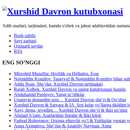
Adib asarlari, tarjimalari, hamda o'zbek va jahon adabiyotidan namun
Bosh sahifa
Sayt xaritasi
Qiziqarli saytlar
RSS
ENG SO’NGGI
Mirzohid Muzaffar. Hechlik va Hellados. Esse
Najmiddin Komilov. Tasavvuf & Najmiddin Komilov bilan suhb
Attila Ilxan. She’rlar. Xurshid Davron tarjimalari
Rajab Xolbek. Xurshid Davron va uning kutubxonasi haqida
Abduhamid Pardayev. Yangi to’rtliklar
Unutayin degandim seni… Xurshid Davron she’ri & Qo’shiq
Xurshid Davron & Sarvara & IA. Sen kelar yo’llarga tikildim
Xayr, dema, sevgilim… Xurshid Davron she’ri & Ikki qo’shiq
Ahmad A’zam. Asarlaridan fiqralar & Ikki kitob
Farhod Bobojonov. Orzuga eltuvchi yo‘l & Yulduzlar yurgan y
Anna Axmatova. She’rlar & Anatoliy Nayman. Anna