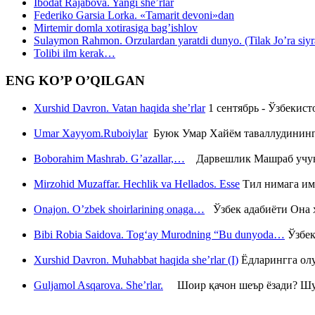
Ibodat Rajabova. Yangi she’rlar
Federiko Garsia Lorka. «Tamarit devoni»dan
Mirtemir domla xotirasiga bag’ishlov
Sulaymon Rahmon. Orzulardan yaratdi dunyo. (Tilak Jo’ra siyrati
Tolibi ilm kerak…
ENG KO’P O’QILGAN
Xurshid Davron. Vatan haqida she’rlar
1 сентябрь - Ўзбекис
Umar Xayyom.Ruboiylar
Буюк Умар Хайём таваллудининг 
Boborahim Mashrab. G’azallar,…
Дарвешлик Машраб учун ш
Mirzohid Muzaffar. Hechlik va Hellados. Esse
Тил нимага им
Onajon. O’zbek shoirlarining onaga…
Ўзбек адабиёти Она ҳ
Bibi Robia Saidova. Tog‘ay Murodning “Bu dunyoda…
Ўзбек
Xurshid Davron. Muhabbat haqida she’rlar (I)
Ёдларингга ол
Guljamol Asqarova. She’rlar.
Шоир қачон шеър ёзади? Шу с