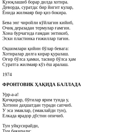
Қуюқлашиб борар дилда хотира.
Деворда, суратда: бир йигит кулар,
Ёнида жилмаяр бир қиз бокира.
Бева энг чиройли кўйлагин кийиб,
Очиқ деразадан термулар ғамгин.
Хона бурчагида ғамдан энтикиб,
Эски пластинка ғижиллар тағин.
Оқшомлари қийин бўлар бевага:
Хотиралар дилга кирар қуралаш.
Оғир бўлса ҳамки, тасвир бўлса ҳам
Суратга жилмаяр кўз ёш аралаш.
1974
ФРОНТОВИК ҲАҚИДА БАЛЛАДА
Урр-а-а!
Қичқирар, бўғилар ярим тунда у,
Хотини даҳшатдан туради сапчиб.
У эса эмаклар, (эмаклайди тун),
Елкада ярадор дўстин опичиб.
Тун уйқусирайди,
Тун бақиради: