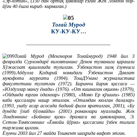
«Эр-хотин», (150 дан ортиқ ҳикоялар ёзган Жек Лондон бор-
йўғи 40 ёшга кириб- кирмаган.)
Тоғай Мурод
КУ-КУ-КУ…
Тоғай Мурод (Менгноров Тоғаймурод) 1948 йил 3
февралда Сурхондарё вилоятининг Денов туманига қарашли
Хўжасоат қишлоғида туғилган. Ўзбекистон халқ ёзувчиси
(1999).Абдулла Қодирий номидаги Ўзбекистон Давлат
мукофоти лауреати (1994). ТошДУнинг журналистика
факултетини тугатган (1972). Биринчи йирик қиссаси —
«Юлдузлар мангу ёнади» (1976). «От кишнаган оқшом» (1979),
«Ойдинда юрган одамлар» (1980), «Момо Ер қўшиғи» (1985)
каби қиссалари нашр этилган. «Отамдан кюлган далалар»
(1993, ушбу асар асосида бадиий филм яратилган, 2001), «Бу
дунёда ўлиб бўлмайди» (2001) романлари муаллифи. Жек
Лондоннинг «Бойнинг қизи» драмаси ва ҳикояларини, Э.
Сетон-Томпсоннинг «Ёввойи йўрға» қиссасини ўзбек тилига
таржима қилган.
Ёзувчи 2003 йил 27 майда Тошкент шаҳрида вафот этган.