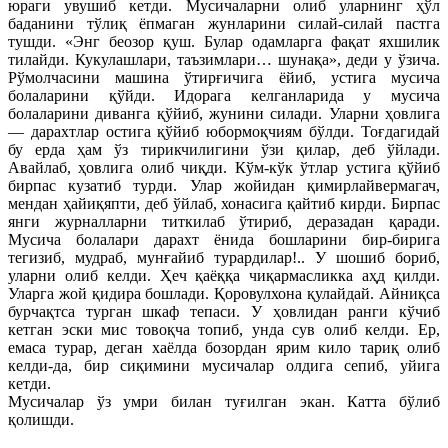
юраги увушиб кетди. Мусичаларни олиб уларнинг ҳўл
баданини тўлиқ ёпмаган жунларини силай-силай пастга
тушди. «Энг беозор қуш. Булар одамларга фақат яхшилик
тилайди. Кукулашлари, таъзимлари… шунақа», деди у ўзича.
Рўмолчасини машина ўтирғичига ёйиб, устига мусича
болаларини қўйди. Идорага келганларида у мусича
болаларини диванга қўйиб, жунини силади. Уларни ҳовлига
— дарахтлар остига қўйиб юбормоқчиям бўлди. Тоғдагидай
бу ерда ҳам ўз тирикчилигини ўзи қилар, деб ўйлади.
Авайлаб, ҳовлига олиб чиқди. Кўм-кўк ўтлар устига қўйиб
бирпас кузатиб турди. Улар жойидан қимирлайвермагач,
мендан ҳайиқяпти, деб ўйлаб, хонасига қайтиб кирди. Бирпас
янги журналларни титкилаб ўтириб, деразадан қаради.
Мусича болалари дарахт ёнида бошларини бир-бирига
тегизиб, мудраб, мунғайиб турардилар!.. У шошиб бориб,
уларни олиб келди. Ҳеч қаёққа чиқармасликка аҳд қилди.
Уларга жой қидира бошлади. Қоровулхона қулайдай. Айниқса
бурчақтса турган шкаф тепаси. У ҳовлидан ранги кўчиб
кетган эски мис товоқча топиб, унда сув олиб келди. Ер,
емаса турар, деган хаёлда бозордан ярим кило тариқ олиб
келди-да, бир сиқимини мусичалар олдига сепиб, уйига
кетди.
Мусичалар ўз умри билан туғилган экан. Катта бўлиб
қолишди.