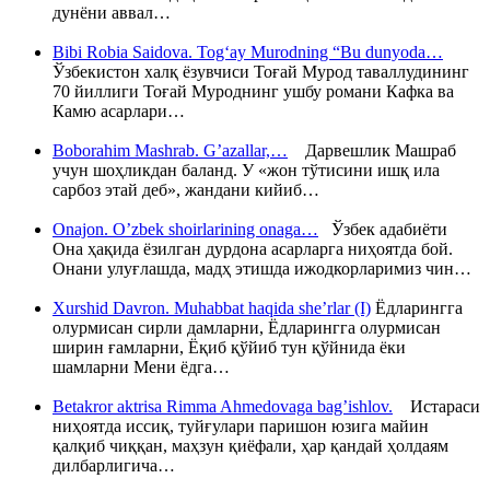
дунёни аввал…
Bibi Robia Saidova. Tog‘ay Murodning “Bu dunyoda…
Ўзбекистон халқ ёзувчиси Тоғай Мурод таваллудининг
70 йиллиги Тоғай Муроднинг ушбу романи Кафка ва
Камю асарлари…
Boborahim Mashrab. G’azallar,…
Дарвешлик Машраб
учун шоҳликдан баланд. У «жон тўтисини ишқ ила
сарбоз этай деб», жандани кийиб…
Onajon. O’zbek shoirlarining onaga…
Ўзбек адабиёти
Она ҳақида ёзилган дурдона асарларга ниҳоятда бой.
Онани улуғлашда, мадҳ этишда ижодкорларимиз чин…
Xurshid Davron. Muhabbat haqida she’rlar (I)
Ёдларингга
олурмисан сирли дамларни, Ёдларингга олурмисан
ширин ғамларни, Ёқиб қўйиб тун қўйнида ёки
шамларни Мени ёдга…
Betakror aktrisa Rimma Ahmedovaga bag’ishlov.
Истараси
ниҳоятда иссиқ, туйғулари паришон юзига майин
қалқиб чиққан, маҳзун қиёфали, ҳар қандай ҳолдаям
дилбарлигича…