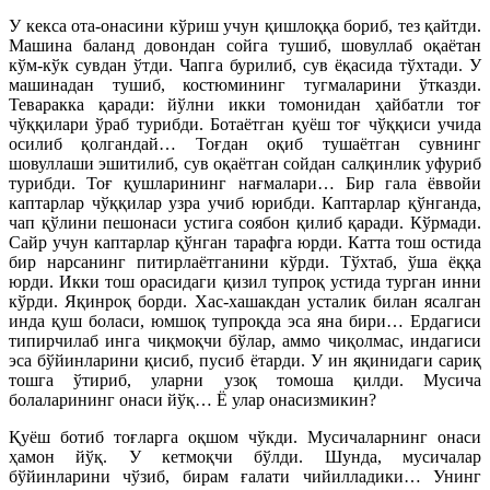
У кекса ота-онасини кўриш учун қишлоққа бориб, тез қайтди.
Машина баланд довондан сойга тушиб, шовуллаб оқаётан
кўм-кўк сувдан ўтди. Чапга бурилиб, сув ёқасида тўхтади. У
машинадан тушиб, костюмининг тугмаларини ўтказди.
Теваракка қаради: йўлни икки томонидан ҳайбатли тоғ
чўққилари ўраб турибди. Ботаётган қуёш тоғ чўққиси учида
осилиб қолгандай… Тоғдан оқиб тушаётган сувнинг
шовуллаши эшитилиб, сув оқаётган сойдан салқинлик уфуриб
турибди. Тоғ қушларининг нағмалари… Бир гала ёввойи
каптарлар чўққилар узра учиб юрибди. Каптарлар қўнганда,
чап қўлини пешонаси устига соябон қилиб қаради. Кўрмади.
Сайр учун каптарлар қўнган тарафга юрди. Катта тош остида
бир нарсанинг питирлаётганини кўрди. Тўхтаб, ўша ёққа
юрди. Икки тош орасидаги қизил тупроқ устида турган инни
кўрди. Яқинроқ борди. Хас-хашакдан усталик билан ясалган
инда қуш боласи, юмшоқ тупроқда эса яна бири… Ердагиси
типирчилаб инга чиқмоқчи бўлар, аммо чиқолмас, индагиси
эса бўйинларини қисиб, пусиб ётарди. У ин яқинидаги сариқ
тошга ўтириб, уларни узоқ томоша қилди. Мусича
болаларининг онаси йўқ… Ё улар онасизмикин?
Қуёш ботиб тоғларга оқшом чўкди. Мусичаларнинг онаси
ҳамон йўқ. У кетмоқчи бўлди. Шунда, мусичалар
бўйинларини чўзиб, бирам ғалати чийилладики… Унинг