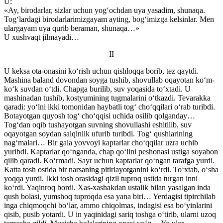
U:
«Ay, birodarlar, sizlar uchun yog‘ochdan uya yasadim, shunaqa.
Tog‘lardagi birodarlarimizgayam ayting, bog‘imizga kelsinlar. Men
ulargayam uya qurib beraman, shunaqa…»
U xushvaqt jilmayadi…
II
U keksa ota-onasini ko‘rish uchun qishloqqa borib, tez qaytdi.
Mashina baland dovondan soyga tushib, shovullab oqayotan ko‘m-
ko‘k suvdan o‘tdi. Chapga burilib, suv yoqasida to‘xtadi. U
mashinadan tushib, kostyumining tugmalarini o‘tkazdi. Tevarakka
qaradi: yo‘lni ikki tomonidan haybatli tog‘ cho‘qqilari o‘rab turibdi.
Botayotgan quyosh tog‘ cho‘qqisi uchida osilib qolganday…
Tog‘dan oqib tushayotgan suvning shovullashi eshitilib, suv
oqayotgan soydan salqinlik ufurib turibdi. Tog‘ qushlarining
nag‘malari… Bir gala yovvoyi kaptarlar cho‘qqilar uzra uchib
yuribdi. Kaptarlar qo‘nganda, chap qo‘lini peshonasi ustiga soyabon
qilib qaradi. Ko‘rmadi. Sayr uchun kaptarlar qo‘ngan tarafga yurdi.
Katta tosh ostida bir narsaning pitirlayotganini ko‘rdi. To‘xtab, o‘sha
yoqqa yurdi. Ikki tosh orasidagi qizil tuproq ustida turgan inni
ko‘rdi. Yaqinroq bordi. Xas-xashakdan ustalik bilan yasalgan inda
qush bolasi, yumshoq tuproqda esa yana biri… Yerdagisi tipirchilab
inga chiqmoqchi bo‘lar, ammo chiqolmas, indagisi esa bo‘yinlarini
qisib, pusib yotardi. U in yaqinidagi sariq toshga o‘tirib, ularni uzoq