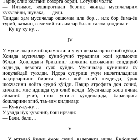
Тариқ олиб келгани бозорга борди. Сотувчи чолга:
— Илтимос, яхшироғидан беринг, яқинда мусичаларим
кукулайди, шунақа, — деди.
Чиндан ҳам мусичалар оқшомда илк бор… илк бор ёнма-ён
туриб, вазмин, самимий таъзимлар билан салом қилдилар:
— Ку-ку-ку-ку…
IV
У мусичалар кетиб қолмаслиги учун деразаларни ёпиб қўйди.
Хонада мусичалар қўниб-учиб турадиган жой қилмоқчи
бўлди. Ҳовлидаги ўрикнинг кичкина шохчасини синдириб
олди-да, деворга суяб қўйди. Мусичалар қўнишига бу
ноқулайдай туюлди. Идора супуриш учун ишлатиладиган
пақирларнинг бирига пича лой олиб келди-да, ўрик
шохчасини лойга суқиб қўйди. Пақир атрофига дон сочиб,
кичкина мис идишда сув олиб келди. Мусичалар хона ичида
айланиб учиб, стол устига қўндилар-да, бараварига
бошларини эгиб, таъ-зим қилдилар:
— Ку-ку-ку-ку…
У ўзида йўқ қувониб, бош ирғади:
— Бали, бали…
V
.. У эрталаб ўзини ёмон сезиб, валерянка ичди. Ёнбошлаб