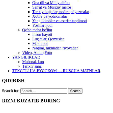
Ona tili va Milliy alifbo
San'at va Musiqiy meros
Tarixiy hujjatlar, nodir qo'lyozmalar
Xotira va yodnomalar
Yangi kitoblar va asarlar taqdimoti
Yoshlar ijodi
Qo'shimcha bo'lim
Inson hayoti
Lug'atlar, Qomuslar
Maktubot
Naqllar, hikmatlar, rivoyatlar
Video, Audio,Foto
YANGILIKLAR
Muborak kun
Tarixiy sana
ТЕКСТЫ НА РУССКОМ — RUSCHA MATNLAR
QIDIRISH
Search for:
BIZNI KUZATIB BORING