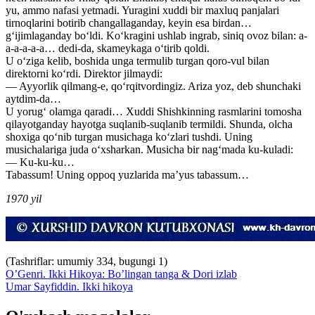
yu, ammo nafasi yetmadi. Yuragini xuddi bir maxluq panjalari
tirnoqlarini botirib changallaganday, keyin esa birdan…
g‘ijimlaganday bo‘ldi. Ko‘kragini ushlab ingrab, siniq ovoz bilan: a-
a-a-a-a-a… dedi-da, skameykaga o‘tirib qoldi.
U o‘ziga kelib, boshida unga termulib turgan qoro-vul bilan
direktorni ko‘rdi. Direktor jilmaydi:
— Ayyorlik qilmang-e, qo‘rqitvordingiz. Ariza yoz, deb shunchaki
aytdim-da…
U yorug‘ olamga qaradi… Xuddi Shishkinning rasmlarini tomosha
qilayotganday hayotga suqlanib-suqlanib termildi. Shunda, olcha
shoxiga qo‘nib turgan musichaga ko‘zlari tushdi. Uning
musichalariga juda o‘xsharkan. Musicha bir nag‘mada ku-kuladi:
— Ku-ku-ku…
Tabassum! Uning oppoq yuzlarida ma’yus tabassum…
1970 yil
(Tashriflar: umumiy 334, bugungi 1)
O’Genri. Ikki Hikoya: Bo’lingan tanga & Dori izlab
Umar Sayfiddin. Ikki hikoya