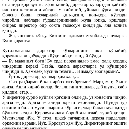
ётганида қоровул телефон қилиб, директор курортдан қайтиб,
идорага келганини айтди. У кийиниб, уйидан зўрға чиқди.
Сочсиз боши юзларидай қип-қизил, қоп-қора кўзлари
чиройли, лаблари гўдакларникидай жуда юпқа, қошлари
сийрак директор бир сохта табассум қилди-да, яна аслига
қайтди:
— Жа, янгилик кўп-у. Бизнинг ақлимиз етмабди-да шуларга.
Буни қаранг-а…
Кутилмаганда директор кўзларининг оқи кўпайиб,
қорачиклари қаёққадир йўқолиб қолгандай бўлди.
— Бу маданият боғи! Бу ерда паррандалар эмас, халқ ҳордиқ
чиқариши керак! Тавба, ҳамма дарахтларга уя қўндириб
чиқибди-я. Ҳаммаёқ мусича тезаги… Нима,бу зоопаркми?..
— Ўртоқ директор, қушлар ҳам халқ…
— Сиз раҳбарми ё каптарбоз октябрятми? Марҳамат, ёзинг
ариза. Акли кириб қолар, болалигини ташлар, деб шунча сабр
қилдим, етар…
У директор суриб қўйган қоғозни олди-да, ўз хонасига чиқиб,
ариза ёзди. Ариза ёзганида юраги ёмонлашди. Шунда зўр
соғиниш билан мусичаларини кўргиси, улар билан мулоқотда
бўлгиси келди. Қоровулхонага бориб аланглаб, туриб қолди.
Мусичалар йўқ. У стол, шқаф тагларини, дераза пардалари
орқасини қаради. Йўқ. Қоровул ҳам йўқ. Директорнинг эшиги
олдига келиб энтикиб: