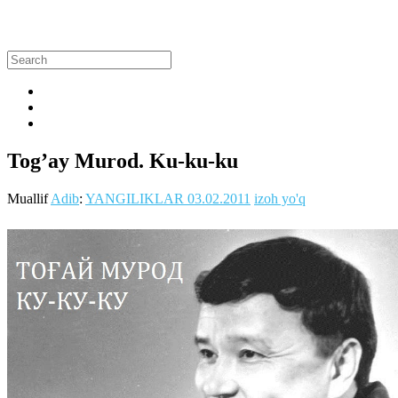
Tog’ay Murod. Ku-ku-ku
Muallif
Adib
:
YANGILIKLAR
03.02.2011
izoh yo'q