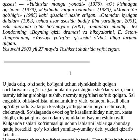
qissasi — «Yulduzlar mangu yonadi» (1976). «Ot kishnagan
oqshom» (1979), «Oydinda yurgan odamlar» (1980), «Momo Yer
qo’shig’i» (1985) kabi qissalari nashr etilgan. «Otamdan kyulgan
dalalar» (1993, ushbu asar asosida badiiy film yaratilgan, 2001),
«Bu dunyoda o’lib bo’lmaydi» (2001) romanlari muallifi. Jek
Londonning «Boyning qizi» dramasi va hikoyalarini, E. Seton-
Tompsonning «Yovvoyi yo’rg’a» qissasini o’zbek tiliga tarjima
qilgan.
Yozuvchi 2003 yil 27 mayda Toshkent shahrida vafot etgan.
I
U juda oriq, o‘zi sariq bo‘lgani uchun siyraklashib qolgan
sochlariyam sarg‘ish. Qachonlardir yaxshigina she’rlar yozib, endi
rasmiy ishlar girdobiga tushib, nazmiy tuyg‘ulari so‘nib qolgan. Sal
engashib, ohista-ohista, nimalarnidir o‘ylab, xafaqon kasali bilan
og‘rib yuradi. Xafaqon kasaliga yo‘liqqandan buyon ichmaydi,
chekmaydi. So‘zlaganda ovozi og‘ir kasallarnikiday nimjon, xasta
chiqib, diqqat qilmagan odam yaqinida bo‘lsayam eshitmaydi.
Kulganda tishlari ko‘rinmasligi uchun lablarini lablariga shunday
qattiq bosadiki, qo‘y ko‘zlari yumilay-yumilay deb, yuzlari qizarib
ketadi…