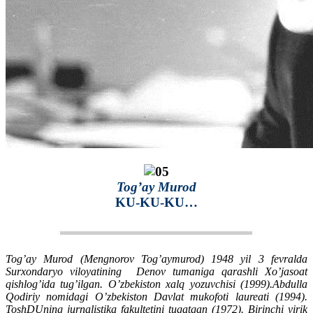
Tog’ay Murod
KU-KU-KU…
Tog’ay Murod (Mengnorov Tog’aymurod) 1948 yil 3 fevralda
Surxondaryo viloyatining Denov tumaniga qarashli Xo’jasoat
qishlog’ida tug’ilgan. O’zbekiston xalq yozuvchisi (1999).Abdulla
Qodiriy nomidagi O’zbekiston Davlat mukofoti laureati (1994).
ToshDUning jurnalistika fakultetini tugatgan (1972). Birinchi yirik