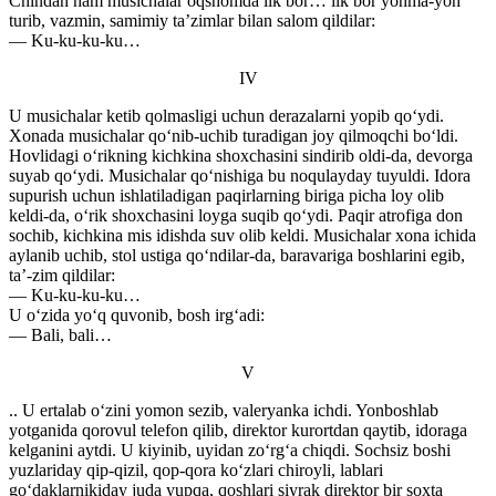
Chindan ham musichalar oqshomda ilk bor… ilk bor yonma-yon
turib, vazmin, samimiy ta’zimlar bilan salom qildilar:
— Ku-ku-ku-ku…
IV
U musichalar ketib qolmasligi uchun derazalarni yopib qo‘ydi.
Xonada musichalar qo‘nib-uchib turadigan joy qilmoqchi bo‘ldi.
Hovlidagi o‘rikning kichkina shoxchasini sindirib oldi-da, devorga
suyab qo‘ydi. Musichalar qo‘nishiga bu noqulayday tuyuldi. Idora
supurish uchun ishlatiladigan paqirlarning biriga picha loy olib
keldi-da, o‘rik shoxchasini loyga suqib qo‘ydi. Paqir atrofiga don
sochib, kichkina mis idishda suv olib keldi. Musichalar xona ichida
aylanib uchib, stol ustiga qo‘ndilar-da, baravariga boshlarini egib,
ta’-zim qildilar:
— Ku-ku-ku-ku…
U o‘zida yo‘q quvonib, bosh irg‘adi:
— Bali, bali…
V
.. U ertalab o‘zini yomon sezib, valeryanka ichdi. Yonboshlab
yotganida qorovul telefon qilib, direktor kurortdan qaytib, idoraga
kelganini aytdi. U kiyinib, uyidan zo‘rg‘a chiqdi. Sochsiz boshi
yuzlariday qip-qizil, qop-qora ko‘zlari chiroyli, lablari
go‘daklarnikiday juda yupqa, qoshlari siyrak direktor bir soxta