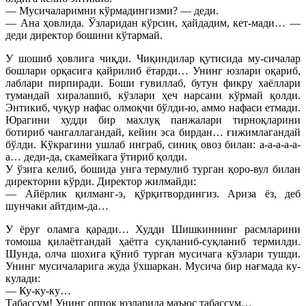
— Мусичаларимни кўрмадингизми? — деди.
— Ана ҳовлида. Ўзларидан кўрсин, ҳайдадим, кет-мади… —
деди директор бошини кўтармай.
У шошиб ҳовлига чиқди. Чиқиндилар қутисида му-сичалар
бошлари орқасига қайрилиб ётарди… Унинг юзлари оқариб,
лаблари пирпиради. Боши ғувиллаб, бутун фикру хаёллари
тумандай хиралашиб, кўзлари ҳеч нарсани кўрмай қолди.
Энтикиб, чуқур нафас олмоқчи бўлди-ю, аммо нафаси етмади.
Юрагини худди бир махлуқ панжалари тирноқларини
ботириб чангаллагандай, кейин эса бирдан… ғижимлагандай
бўлди. Кўкрагини ушлаб инграб, синиқ овоз билан: а-а-а-а-а-
а… деди-да, скамейкага ўтириб қолди.
У ўзига келиб, бошида унга термулиб турган қоро-вул билан
директорни кўрди. Директор жилмайди:
— Айёрлик қилманг-э, қўрқитвордингиз. Ариза ёз, деб
шунчаки айтдим-да…
У ёруғ оламга қаради… Худди Шишкиннинг расмларини
томоша қилаётгандай ҳаётга суқланиб-суқланиб термилди.
Шунда, олча шохига қўниб турган мусичага кўзлари тушди.
Унинг мусичаларига жуда ўхшаркан. Мусича бир нағмада ку-
кулади:
— Ку-ку-ку…
Табассум! Унинг оппоқ юзларида маъюс табассум…