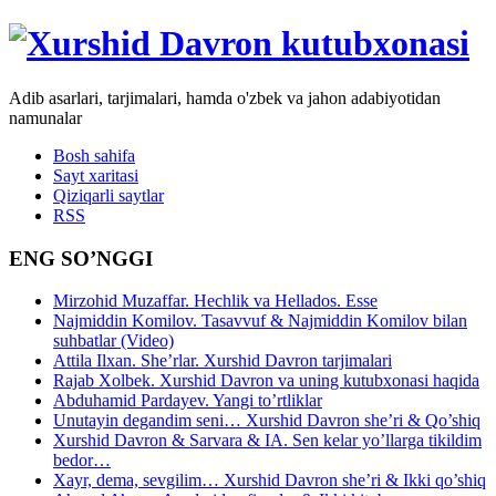
Adib asarlari, tarjimalari, hamda o'zbek va jahon adabiyotidan
namunalar
Bosh sahifa
Sayt xaritasi
Qiziqarli saytlar
RSS
ENG SO’NGGI
Mirzohid Muzaffar. Hechlik va Hellados. Esse
Najmiddin Komilov. Tasavvuf & Najmiddin Komilov bilan
suhbatlar (Video)
Attila Ilxan. She’rlar. Xurshid Davron tarjimalari
Rajab Xolbek. Xurshid Davron va uning kutubxonasi haqida
Abduhamid Pardayev. Yangi to’rtliklar
Unutayin degandim seni… Xurshid Davron she’ri & Qo’shiq
Xurshid Davron & Sarvara & IA. Sen kelar yo’llarga tikildim
bedor…
Xayr, dema, sevgilim… Xurshid Davron she’ri & Ikki qo’shiq