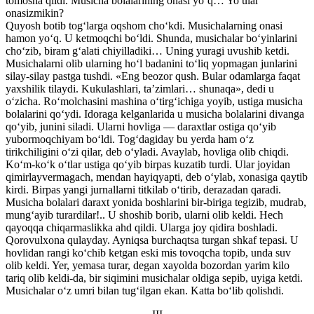
tomosha qildi. Musicha bolalarining onasi yo‘q… Yo ular
onasizmikin?
Quyosh botib tog‘larga oqshom cho‘kdi. Musichalarning onasi
hamon yo‘q. U ketmoqchi bo‘ldi. Shunda, musichalar bo‘yinlarini
cho‘zib, biram g‘alati chiyilladiki… Uning yuragi uvushib ketdi.
Musichalarni olib ularning ho‘l badanini to‘liq yopmagan junlarini
silay-silay pastga tushdi. «Eng beozor qush. Bular odamlarga faqat
yaxshilik tilaydi. Kukulashlari, ta’zimlari… shunaqa», dedi u
o‘zicha. Ro‘molchasini mashina o‘tirg‘ichiga yoyib, ustiga musicha
bolalarini qo‘ydi. Idoraga kelganlarida u musicha bolalarini divanga
qo‘yib, junini siladi. Ularni hovliga — daraxtlar ostiga qo‘yib
yubormoqchiyam bo‘ldi. Tog‘dagiday bu yerda ham o‘z
tirikchiligini o‘zi qilar, deb o‘yladi. Avaylab, hovliga olib chiqdi.
Ko‘m-ko‘k o‘tlar ustiga qo‘yib birpas kuzatib turdi. Ular joyidan
qimirlayvermagach, mendan hayiqyapti, deb o‘ylab, xonasiga qaytib
kirdi. Birpas yangi jurnallarni titkilab o‘tirib, derazadan qaradi.
Musicha bolalari daraxt yonida boshlarini bir-biriga tegizib, mudrab,
mung‘ayib turardilar!.. U shoshib borib, ularni olib keldi. Hech
qayoqqa chiqarmaslikka ahd qildi. Ularga joy qidira boshladi.
Qorovulxona qulayday. Ayniqsa burchaqtsa turgan shkaf tepasi. U
hovlidan rangi ko‘chib ketgan eski mis tovoqcha topib, unda suv
olib keldi. Yer, yemasa turar, degan xayolda bozordan yarim kilo
tariq olib keldi-da, bir siqimini musichalar oldiga sepib, uyiga ketdi.
Musichalar o‘z umri bilan tug‘ilgan ekan. Katta bo‘lib qolishdi.