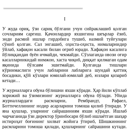
I
У жуда ориқ, ўзи сариқ бўлгани учун сийраклашиб қолган
сочлариям сарғиш. Қачонлардир яхшигина шеърлар ёзиб,
энди расмий ишлар гирдобига тушиб, назмий туйғулари
сўниб қолган. Сал энгашиб, оҳиста-оҳиста, нималарнидир
ўйлаб, хафақон касали билан оғриб юради. Хафақон касалига
йўлиққандан буён ичмайди, чекмайди. Сўзлаганда овози оғир
касалларникидай нимжон, хаста чиқиб, диққат қилмаган одам
яқинида бўлсаям эшитмайди. Кулганда тишлари
кўринмаслиги учун лабларини лабларига шундай қаттиқ
босадики, қўй кўзлари юмилай-юмилай деб, юзлари қизариб
кетади…
У журналларга обуна бўлишни яхши кўради. Ҳар йили кўплаб
хорижий ва ўзимизнинг журналларга обуна бўлади. Уйида
журналлардаги расмларни, Рембрандт, Рафаел,
Боттичеллининг нодир асарларини томоша қилиб ўтиради. У
яна қушлар, уларнинг сайрашиниям яхши кўради. Ишлаб
чарчаганида ўзи директор ўринбосари бўлиб ишлаётган шаҳар
истироҳат боғининг хилват жойига ўтириб, Шишкиннинг
расмларини томоша қилади, қушларнинг сайрашини кутади.