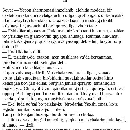
III
Sovet — Yapon shartnomasi imzolanib, alohida moddasi bir
davlatdan ikkinchi davlatga uchib o‘tgan qushlarga ozor bermaslik,
ularni avaylash haqida edi. U gazetadagi shu moddaga tikilib
to‘ymaydi. Quvonchini bog‘ qorovuliga izhor etadi:
— Eshitdilarmi, otaxon. Hukumatimiz ko‘p tanti hukumat, qushlar
to‘g‘risidayam g‘amxo‘rlik qilyapti, shunaqa. Rahmat, hukumat,
rahmat. Aytganday, qushlarga uya yasang, deb edim, tayyor bo‘p
qoldimi?
— Endi ikkita bo‘ldi.
— E, tezlating-da, otaxon, men qushlarga va’da berganman,
birodarlarimizni olib kelinglar deb.
Hali-zamon keladilar, shunaqa…
U qorovulxonaga kirdi. Musichalar endi uchadigan, xonada
yo‘rg‘alab yuradigan, bir-birlarini quvalab stollar ostiga kirib
ketadigan bo‘lgan edilar. Sarg‘ish junlari qorayib, tumshuqlari
bigizday… Chiroyli! Uzun qanotlarining usti sal qoraygan, osti esa
oppoq. Birining qanotlari xuddi kaptarlarnikiday ola. U poyandoz
ustida yo‘rg‘alab yurgan musichalarga qarab zavqlanib:
— E-e, juda go‘zal bo‘psizlar-ku, birodarlar. Yaxshi emas, ko‘z
tegishi mumkin, shunaqa, — dedi.
Tariq olib kelgani bozorga bordi. Sotuvchi cholga:
— Iltimos, yaxshirog‘idan bering, yaqinda musichalarim kukulaydi,
shunaqa, — dedi.