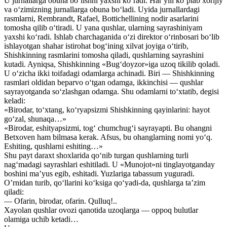
U jurnallarga obuna bo‘lishni yaxshi ko‘radi. Har yili ko‘plab xorijiy
va o‘zimizning jurnallarga obuna bo‘ladi. Uyida jurnallardagi
rasmlarni, Rembrandt, Rafael, Bottichellining nodir asarlarini
tomosha qilib o‘tiradi. U yana qushlar, ularning sayrashiniyam
yaxshi ko‘radi. Ishlab charchaganida o‘zi direktor o‘rinbosari bo‘lib
ishlayotgan shahar istirohat bog‘ining xilvat joyiga o‘tirib,
Shishkinning rasmlarini tomosha qiladi, qushlarning sayrashini
kutadi. Ayniqsa, Shishkinning «Bug‘doyzor»iga uzoq tikilib qoladi.
U o‘zicha ikki toifadagi odamlarga achinadi. Biri — Shishkinning
rasmlari oldidan beparvo o‘tgan odamga, ikkinchisi — qushlar
sayrayotganda so‘zlashgan odamga. Shu odamlarni to‘xtatib, degisi
keladi:
«Birodar, to‘xtang, ko‘ryapsizmi Shishkinning qayinlarini: hayot
go‘zal, shunaqa…»
«Birodar, eshityapsizmi, tog‘ chumchug‘i sayrayapti. Bu ohangni
Betxoven ham bilmasa kerak. Afsus, bu ohanglarning nomi yo‘q.
Eshiting, qushlarni eshiting…»
Shu payt daraxt shoxlarida qo‘nib turgan qushlarning turli
nag‘madagi sayrashlari eshitiladi. U «Munojot»ni tinglayotganday
boshini ma’yus egib, eshitadi. Yuzlariga tabassum yuguradi.
O’rnidan turib, qo‘llarini ko‘ksiga qo‘yadi-da, qushlarga ta’zim
qiladi:
— Ofarin, birodar, ofarin. Qulluq!..
Xayolan qushlar ovozi qanotida uzoqlarga — oppoq bulutlar
olamiga uchib ketadi…