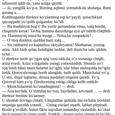
tabassum qildi-da, yana asliga qaytdi:
— Ja, yangilik ko‘p-u. Bizning aqlimiz yetmabdi-da shularga. Buni
qarang-a…
Kutilmaganda direktor ko‘zlarining oqi ko‘payib, qorachiklari
qayoqqadir yo‘qolib qolganday bo‘ldi.
— Bu madaniyat bog‘i! Bu yerda parrandalar emas, xalq hordiq
chiqarishi kerak! Tavba, hamma daraxtlarga uya qo‘ndirib chiqibdi-
ya. Hammayoq musicha tezagi… Nima,bu zooparkmi?..
— O’rtoq direktor, qushlar ham xalq…
— Siz rahbarmi yo kaptarboz oktyabryatmi? Marhamat, yozing
ariza. Akli kirib qolar, bolaligini tashlar, deb shuncha sabr qildim,
yetar…
U direktor surib qo‘ygan qog‘ozni oldi-da, o‘z xonasiga chiqib,
ariza yozdi. Ariza yozganida yuragi yomonlashdi. Shunda zo‘r
sog‘inish bilan musichalarini ko‘rgisi, ular bilan muloqotda bo‘lgisi
keldi. Qorovulxonaga borib alanglab, turib qoldi. Musichalar yo‘q.
U stol, shqaf taglarini, deraza pardalari orqasini qaradi. Yo‘q.
Qorovul ham yo‘q. Direktorning eshigi oldiga kelib entikib:
— Musichalarimni ko‘rmadingizmi? — dedi.
— Ana hovlida. O’zlaridan ko‘rsin, haydadim, ket-madi… — dedi
direktor boshini ko‘tarmay.
U shoshib hovliga chiqdi. Chiqindilar qutisida mu-sichalar boshlari
orqasiga qayrilib yotardi… Uning yuzlari oqarib, lablari pirpiradi.
Boshi g‘uvillab, butun fikru xayollari tumanday xiralashib, ko‘zlari
hech narsani ko‘rmay qoldi. Entikib, chuqur nafas olmoqchi bo‘ldi-