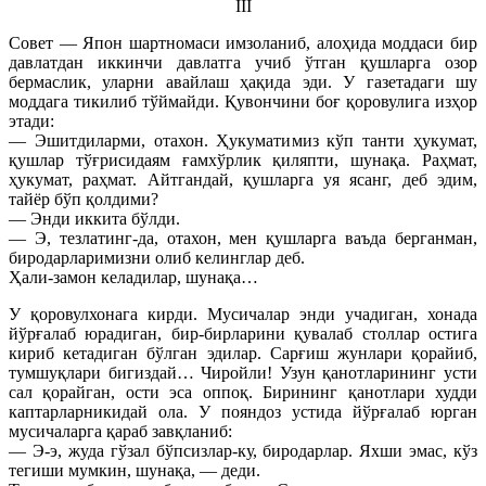
III
Совет — Япон шартномаси имзоланиб, алоҳида моддаси бир
давлатдан иккинчи давлатга учиб ўтган қушларга озор
бермаслик, уларни авайлаш ҳақида эди. У газетадаги шу
моддага тикилиб тўймайди. Қувончини боғ қоровулига изҳор
этади:
— Эшитдиларми, отахон. Ҳукуматимиз кўп танти ҳукумат,
қушлар тўғрисидаям ғамхўрлик қиляпти, шунақа. Раҳмат,
ҳукумат, раҳмат. Айтгандай, қушларга уя ясанг, деб эдим,
тайёр бўп қолдими?
— Энди иккита бўлди.
— Э, тезлатинг-да, отахон, мен қушларга ваъда берганман,
биродарларимизни олиб келинглар деб.
Ҳали-замон келадилар, шунақа…
У қоровулхонага кирди. Мусичалар энди учадиган, хонада
йўрғалаб юрадиган, бир-бирларини қувалаб столлар остига
кириб кетадиган бўлган эдилар. Сарғиш жунлари қорайиб,
тумшуқлари бигиздай… Чиройли! Узун қанотларининг усти
сал қорайган, ости эса оппоқ. Бирининг қанотлари худди
каптарларникидай ола. У пояндоз устида йўрғалаб юрган
мусичаларга қараб завқланиб:
— Э-э, жуда гўзал бўпсизлар-ку, биродарлар. Яхши эмас, кўз
тегиши мумкин, шунақа, — деди.