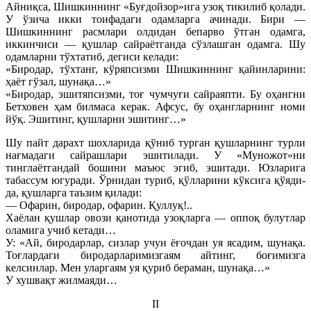
Айниқса, Шишкиннинг «Буғдойзор»ига узоқ тикилиб қолади.
У ўзича икки тоифадаги одамларга ачинади. Бири —
Шишкиннинг расмлари олдидан бепарво ўтган одамга,
иккинчиси — қушлар сайраётганда сўзлашган одамга. Шу
одамларни тўхтатиб, дегиси келади:
«Биродар, тўхтанг, кўряпсизми Шишкиннинг қайинларини:
ҳаёт гўзал, шунақа…»
«Биродар, эшитяпсизми, тоғ чумчуғи сайраяпти. Бу оҳангни
Бетховен ҳам билмаса керак. Афсус, бу оҳангларнинг номи
йўқ. Эшитинг, қушларни эшитинг…»
Шу пайт дарахт шохларида қўниб турган қушларнинг турли
нағмадаги сайрашлари эшитилади. У «Муножот»ни
тинглаётгандай бошини маъюс эгиб, эшитади. Юзларига
табассум югуради. Ўрнидан туриб, қўлларини кўксига қўяди-
да, қушларга таъзим қилади:
— Офарин, биродар, офарин. Қуллуқ!..
Хаёлан қушлар овози қанотида узоқларга — оппоқ булутлар
оламига учиб кетади…
У: «Ай, биродарлар, сизлар учун ёғочдан уя ясадим, шунақа.
Тоғлардаги биродарларимизгаям айтинг, боғимизга
келсинлар. Мен уларгаям уя қуриб бераман, шунақа…»
У хушвақт жилмаяди…
II