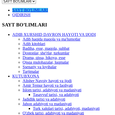
SAYT BO'LIMLARI
QIDIRISH
SAYT BO’LIMLARI
ADIB XURSHID DAVRON HAYOTI VA IJODI
Adib haqida maqola va ma'lumotlar
Adib kitoblari
Badiha, esse, maqola, suhbat
Dostonlar, she'rlar, turkumlar
Drama, qissa, hikoya, esse
Qisqa mulohazalar, luqmalar
Ssenariy va loyihalar
Tarjimalar
KUTUBXONA
Alisher Navoiy hayoti va ijodi
Amir Temur hayoti va faoliyati
Islom tarixi, adabiyoti va madaniyati
Tasavvuf tarixi, va adabiyoti
Jadidlik tarixi va adabiyoti
Jahon adabiyoti va madaniyati
Turk xalqlari tarixi, adabiyoti, madaniyati
O'zbek tarixi, adabiyoti va madaniyati