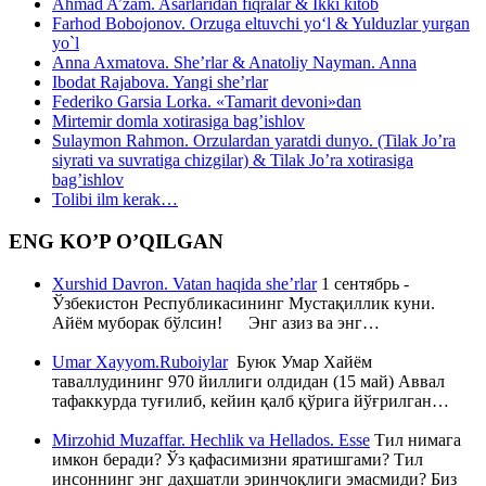
Ahmad A’zam. Asarlaridan fiqralar & Ikki kitob
Farhod Bobojonov. Orzuga eltuvchi yo‘l & Yulduzlar yurgan
yo`l
Anna Axmatova. She’rlar & Anatoliy Nayman. Anna
Ibodat Rajabova. Yangi she’rlar
Federiko Garsia Lorka. «Tamarit devoni»dan
Mirtemir domla xotirasiga bag’ishlov
Sulaymon Rahmon. Orzulardan yaratdi dunyo. (Tilak Jo’ra
siyrati va suvratiga chizgilar) & Tilak Jo’ra xotirasiga
bag’ishlov
Tolibi ilm kerak…
ENG KO’P O’QILGAN
Xurshid Davron. Vatan haqida she’rlar
1 сентябрь -
Ўзбекистон Республикасининг Мустақиллик куни.
Айём муборак бўлсин! Энг азиз ва энг…
Umar Xayyom.Ruboiylar
Буюк Умар Хайём
таваллудининг 970 йиллиги олдидан (15 май) Аввал
тафаккурда туғилиб, кейин қалб қўрига йўғрилган…
Mirzohid Muzaffar. Hechlik va Hellados. Esse
Тил нимага
имкон беради? Ўз қафасимизни яратишгами? Тил
инсоннинг энг даҳшатли эринчоқлиги эмасмиди? Биз