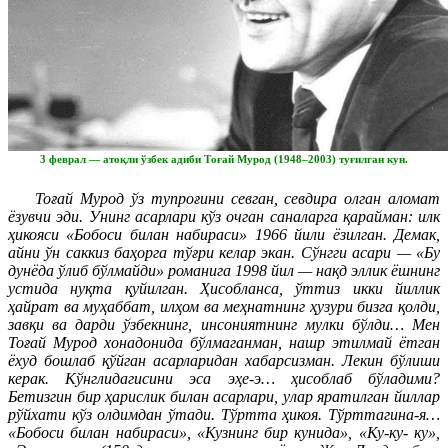
3 феврал — атоқли ўзбек адиби Тоғай Мурод (1948–2003) туғилган кун.
Тоғай Мурод ўз тупроғини севган, севдира олган аломат
ёзувчи эди. Унинг асарлари кўз очган саналарга қарайман: илк
ҳикояси «Бобоси билан набираси» 1966 йили ёзилган. Демак,
айни ўн саккиз баҳорга тўғри келар экан. Сўнгги асари — «Бу
дунёда ўлиб бўлмайди» романига 1998 йил — нақд эллик ёшнинг
устида нуқта қуйилган. Ҳисобланса, ўттиз икки йиллик
ҳайрат ва муҳаббат, илҳом ва меҳнатнинг ҳузури бизга қолди,
завқи ва дарди ўзбекнинг, инсониятнинг мулки бўлди… Мен
Тоғай Мурод хонадонида бўлмаганман, нашр этилмай ётган
ёхуд бошлаб қўйган асарларидан хабарсизман. Лекин бўлиши
керак. Кўнглидагисини эса эҳе-э… ҳисоблаб бўладими?
Бетизгин бир ҳарислик билан асарлари, улар яратилган йиллар
рўйхати кўз олдимдан ўтади. Тўртта ҳикоя. Тўрттагина-я…
«Бобоси билан набираси», «Кузнинг бир кунида», «Ку-ку- ку»,