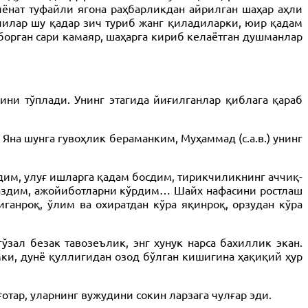
ёнат туфайли ягона раҳбарликдан айрилган шаҳар аҳли
гчилар шу қадар зич туриб жанг қиладиларки, юир қадам
борган сари камаяр, шаҳарга кириб келаётган душманлар
ни тўплади. Унинг этагида йиғилганлар қиблага қараб
 Яна шунга гувоҳлик бераманким, Муҳаммад (с.а.в.) унинг
дим, улуғ ишларга қадам босдим, тирикчиликнинг аччиқ-
каздим, ажойиботларни кўрдим… Шайх нафасини ростлаш
ганроқ, ўлим ва охиратдан кўра яқинроқ, орзудан кўра
ўзал безак тавозеълик, энг хунук нарса бахиллик экан.
имки, дунё қуллигидан озод бўлган кишигина ҳақиқий ҳур
отар, уларнинг вужудини сокин ларзага чулғар эди.