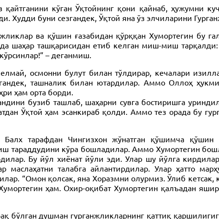
 қайтганини кўган Ўқтойнинг қони қайнаб, ҳужумни куч
. Худди буни сезгандек, Ўқтой яна ўз элчиларини Гурган
жликлар ва қўшин ғазабидан қўрққан Хумортегин бу га
ида шаҳар ташқарисидан етиб келган миш-миш тарқалди
кўрсинлар!” – деганмиш.
 келмай, осмонни булут билан тўлдирар, кечалари изилл
лгандек, ташналик билан ютардилар. Аммо Оллоҳ ҳукм
ҳри ҳам орта борди.
ндини бузиб ташлаб, шаҳарни сувга бостиришга уринди
дан Ўқтой ҳам эсанкираб қолди. Аммо тез орада бу гург
 Балх тарафдан Чингизхон жўнатган қўшимча қўшин к
иш тараддудини кўра бошладилар. Аммо Хумортегин бошли
илар. Бу йўл хиёнат йўли эди. Улар шу йўлга кирдилар
маслаҳатни талабга айлантирдилар. Улар ҳатто ма
лар. “Омон қолсак, яна Хоразмни олурмиз. Ўлиб кетсак, 
 Хумортегин ҳам. Охир-оқибат Хумортегин қалъадан яши
ақ бўлган душман гурганжликларнинг қаттиқ қаршилигига