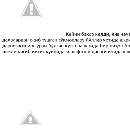
Кейин баҳор келди, яна чеч
далалардан оқиб тушган сўқмоқлару-йўллар четида ажр
дарвозасининг ўрни бўлган култепа устида бир ниҳол б
исмли косиб йигит қўйнидаги шафтоли данаги ичида яши