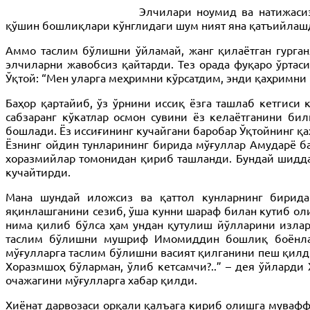
Элчилари ноумид ва натижасиз
қўшин бошлиқлари кўнглидаги шум ният яна қатъийлашди
Аммо таслим бўлишни ўйламай, жанг қилаётган гурган
элчиларни жавобсиз қайтарди. Тез орада фуқаро ўртас
Ўқтой: “Мен уларга меҳримни кўрсатдим, энди қаҳримни 
Баҳор қартайиб, ўз ўрнини иссиқ ёзга ташлаб кетгиси
сабзаранг кўкатлар осмон сувини ёз келаётганини би
бошлади. Ёз иссиғининг кучайгани баробар Ўқтойнинг қа
Ёзнинг ойдин тунларининг бирида мўғуллар Амударё ба
хоразмийлар томонидан қириб ташланди. Бундай шиддат
кучайтирди.
Мана шундай иложсиз ва қаттол кунларнинг бирида
яқинлашганини сезиб, ўша кунни шараф билан кутиб ол
нима қилиб бўлса ҳам ундан қутулиш йўлларини излард
таслим бўлишни мушриф Имомиддин бошлиқ боёнлар 
мўғулларга таслим бўлишни васият қилганини пеш қилди
Хоразмшоҳ бўларман, ўлиб кетсамчи?..” – дея ўйларди
очажагини мўғулларга хабар қилди.
Хиёнат дарвозаси орқали қалъага кириб олишга мувафф