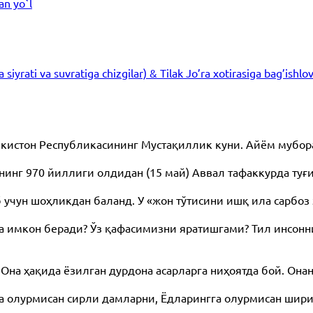
an yo`l
iyrati va suvratiga chizgilar) & Tilak Jo’ra xotirasiga bag’ishlo
бекистон Республикасининг Мустақиллик куни. Айём мубо
нг 970 йиллиги олдидан (15 май) Аввал тафаккурда туғ
ун шоҳликдан баланд. У «жон тўтисини ишқ ила сарбоз 
а имкон беради? Ўз қафасимизни яратишгами? Тил инсонн
Она ҳақида ёзилган дурдона асарларга ниҳоятда бой. Он
а олурмисан сирли дамларни, Ёдларингга олурмисан шири