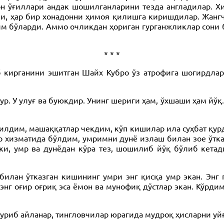
н ўғиллари андак шошилганларини тезда англадилар. Хи
вли, ҳар бир хонадонни ҳимоя қилишга киришдилар. Жан
м бўларди. Аммо очликдан ҳориган гурганжликлар сони 
* * *
 кирганини эшитган Шайх Кубро ўз атрофига шогирдлари
. У улуғ ва буюкдир. Унинг шериги ҳам, ўхшаши ҳам йўқ.
лдим, машаққатлар чекдим, кўп кишилар ила суҳбат қур
ар хизматида бўлдим, умримни дунё излаш билан зое ўт
ки, умр ва дунёдан кўра тез, шошилиб йўқ бўлиб кетади
билан ўтказган кишининг умри энг қисқа умр экан. Энг г
энг оғир оғриқ эса ёмон ва мунофиқ дўстлар экан. Кўрд
 уриб айланар, тингловчилар юрагида мудроқ ҳисларни уйғ