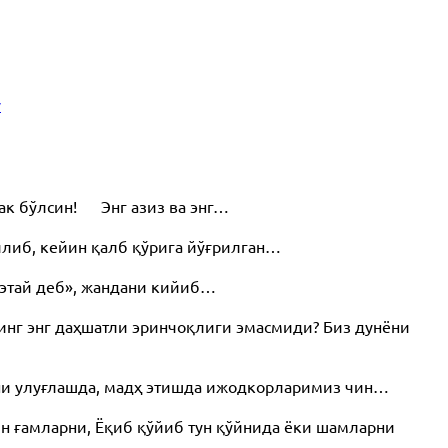
v
рак бўлсин! Энг азиз ва энг…
илиб, кейин қалб қўрига йўғрилган…
этай деб», жандани кийиб…
инг энг даҳшатли эринчоқлиги эмасмиди? Биз дунёни
ани улуғлашда, мадҳ этишда ижодкорларимиз чин…
н ғамларни, Ёқиб қўйиб тун қўйнида ёки шамларни