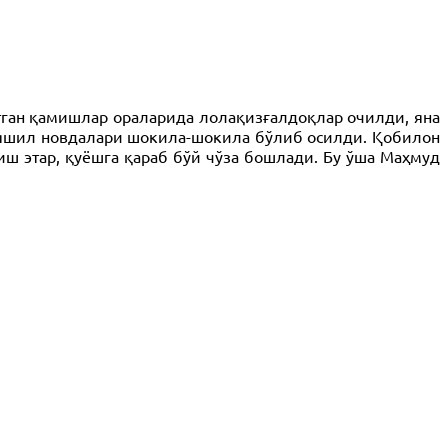
ётган қамишлар ораларида лолақизғалдоқлар очилди, яна
м-яшил новдалари шокила-шокила бўлиб осилди. Қобилон
иш этар, қуёшга қараб бўй чўза бошлади. Бу ўша Маҳмуд