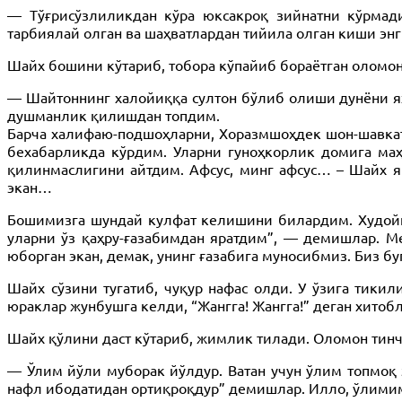
— Тўғрисўзлиликдан кўра юксакроқ зийнатни кўрмад
тарбиялай олган ва шаҳватлардан тийила олган киши эн
Шайх бошини кўтариб, тобора кўпайиб бораётган оломон
— Шайтоннинг халойиққа султон бўлиб олиши дунёни ях
душманлик қилишдан топдим.
Барча халифаю-подшоҳларни, Хоразмшоҳдек шон-шавкатл
бехабарликда кўрдим. Уларни гуноҳкорлик домига ма
қилинмаслигини айтдим. Афсус, минг афсус… – Шайх я
экан…
Бошимизга шундай кулфат келишини билардим. Худойи
уларни ўз қаҳру-ғазабимдан яратдим”, — демишлар. М
юборган экан, демак, унинг ғазабига муносибмиз. Биз б
Шайх сўзини тугатиб, чуқур нафас олди. У ўзига тикил
юраклар жунбушга келди, “Жангга! Жангга!” деган хитобл
Шайх қўлини даст кўтариб, жимлик тилади. Оломон тинч
— Ўлим йўли муборак йўлдур. Ватан учун ўлим топмоқ 
нафл ибодатидан ортиқроқдур” демишлар. Илло, ўлимим