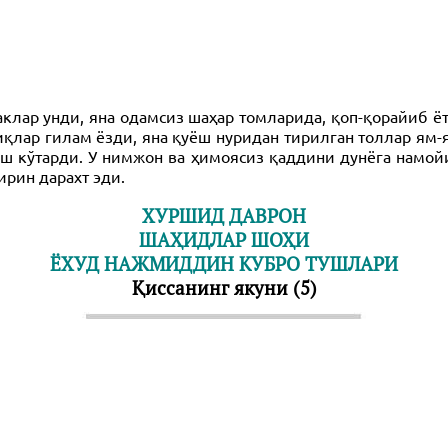
аклар унди, яна одамсиз шаҳар томларида, қоп-қорайиб 
иқлар гилам ёзди, яна қуёш нуридан тирилган толлар я
ош кўтарди. У нимжон ва ҳимоясиз қаддини дунёга намой
рин дарахт эди.
ХУРШИД ДАВРОН
ШАҲИДЛАР ШОҲИ
ЁХУД НАЖМИДДИН КУБРО ТУШЛАРИ
Қиссанинг якуни (5)