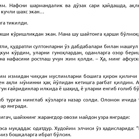
им. Нафсни шармандалик ва дўзах сари ҳайдашда, ақл
г кучли шахс экан…
га тикилди.
ши кўришликдан экан. Мана шу шайтонга қарши бўлмоқн
и, қудратли султонларни ўз дабдабалари билан машғул б
ҳкум кўрдим, уларни гуноҳлардан, одамларга озор бер
на нафасини ростлаш учун жим қолди. – Ҳа, минг афсус
м измидан чиққан муслимларни бошига қирон қиличи 
ен аҳли мўминни ҳақ йўлидан кетишга рағбат қилдим.
угун ғайридинлар илкида ё шаҳид, ё уларни енгиб ғолиб б
иб турган минглаб кўзларга назар солди. Оломон ичида
ар янгради.
игач, шайхнинг жарангдор овози майдон узра янгради:
эса муқаддас одатдур. Худойим элчиси ўз ҳадисларида:
из бошқаларга ибрат бўлсин.