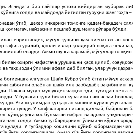
и. Эгнидаги бир пайтлар устози кийдирган муборак либ
 қўйнига солди ва майдонда йиғилган гуруҳни жанггоҳга 
онадан ўтиб, шаҳар ичкариси томонга қадам-бақадам си
Тош қолмагач, найзасини пешлаб душманга рўпара бўлди.
илан ёприлгандек, мўғул қўшини ҳам хиёнат очган қопқ
ар сафига урилиб, қонли излар қолдириб орқага чекинар
 ловиллаб ёнарди. Аммо шунга қарамай, мўғуллар тошқин 
 билан охирги нафасгача урушишни қасд қилиб, совуққо
к ва таҳқирдан ўлимни афзал деб билган, улар учун қаҳр
а ботиришга улгурган Шайх Кубро ўлиб ётган мўғул аскар
нчи сабоғини олаётган шайх илк зарбадаёқ рақибининг к
ди. Пакана мўғул мушукдек чаққон эди, тўсатдан четга
орди. У бўшаган қўли билан курагини пайпаслай бошлади
кўрди. Ўзини ўлимдан қутқарган кишини кўриш учун аланг
вкарига тушди. У хавф-хатарни писанд қилмай, байроқни 
г кўзида унга хос бўлмаган нафрат ва адоват учқунлари
ига чанг солди. Аммо туғбардорнинг ўлимини кўрган орқа
га қулади. У туғбардор кокилини қўйиб юбормасдан чап 
кўз ўнги қоронғилашди. Аммо кўз ўнги қоронғилашаркан, 