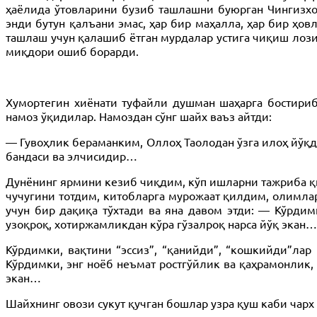
ҳаёлида ўтовларини бузиб ташлашни буюрган Чингизхо
энди бутун қалъани эмас, ҳар бир маҳалла, ҳар бир ҳо
ташлаш учун қалашиб ётган мурдалар устига чиқиш лози
миқдори ошиб борарди.
Хумортегин хиёнати туфайли душман шаҳарга бостириб
намоз ўқидилар. Намоздан сўнг шайх ваъз айтди:
— Гувоҳлик бераманким, Оллоҳ Таолодан ўзга илоҳ йўқдур
бандаси ва элчисидир…
Дунёнинг ярмини кезиб чиқдим, кўп ишларни тажриба қи
чучугини тотдим, китобларга мурожаат қилдим, олимл
учун бир дақиқа тўхтади ва яна давом этди: — Кўрдим
узоқроқ, хотиржамликдан кўра гўзалроқ нарса йўқ экан…
Кўрдимки, вақтини “эссиз”, “қанийди”, “кошкийди”лар 
Кўрдимки, энг ноёб неъмат ростгўйлик ва қаҳрамонлик, 
экан…
Шайхнинг овози сукут қучган бошлар узра қуш каби чарх