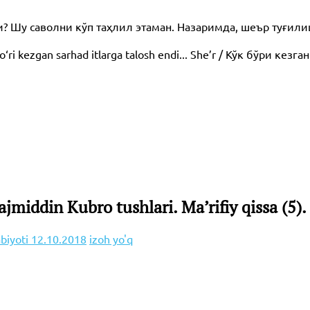
Шу саволни кўп таҳлил этаман. Назаримда, шеър туғил
‘ri kezgan sarhad itlarga talosh endi... She’r / Кўк бўри кезг
middin Kubro tushlari. Ma’rifiy qissa (5).
abiyoti
12.10.2018
izoh yo'q