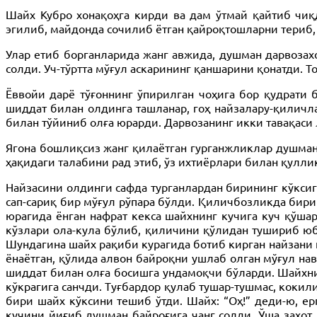
Шайх Кубро хонақоҳга кирди ва дам ўтмай қайтиб чиқд
эгилиб, майдонда сочилиб ётган қайроқтошларни териб,
Улар етиб борганларида жанг авжида, душман дарвозах
солди. Уч-тўртта мўғул аскарининг қаншарини қонатди. 
Ёввойи дарё тўғоннинг ўпирилган чоҳига бор қудрати б
шиддат билан олдинга ташланар, гоҳ найзалару-қиличл
билан тўйиниб олға юрарди. Дарвозанинг икки тавақаси
Ягона бошлиқсиз жанг қилаётган гурганжликлар душман
ҳақидаги талабини рад этиб, ўз ихтиёрлари билан қулли
Найзасини олдинги сафда турганлардан бирининг кўксиг
сап-сариқ бир мўғул рўпара бўлди. Қиличбозликда бири
юрагида ёнган нафрат кекса шайхнинг кучига куч қўшар
кўзлари ола-кула бўлиб, қиличини қўлидан тушириб юб
Шундагина шайх рақиби курагида ботиб кирган найзани 
ёнаётган, қўлида алвон байроқни ушлаб олган мўғул на
шиддат билан олға босишга ундамоқчи бўларди. Шайхнин
кўкрагига санчди. Туғбардор қулаб тушар-тушмас, кокил
бири шайх кўксини тешиб ўтди. Шайх: “Оҳ!” деди-ю, ер
кучини йиғиб душман байроғига чанг солди. Ўша заҳот 