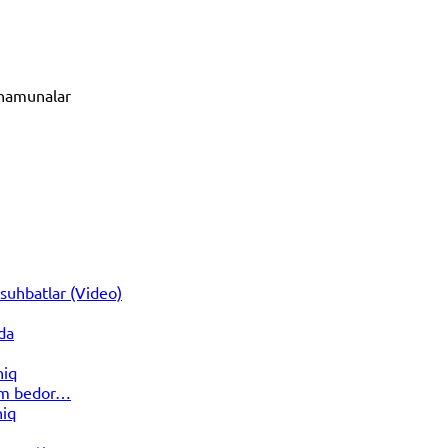
n namunalar
suhbatlar (Video)
da
hiq
dim bedor…
hiq