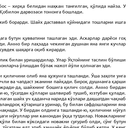
ос – хирқа белидан маҳкам танғилган, қўлида найза. У
– Қобилон дарвозаси томонга бошлади.
лжиб борарди. Шайх даставвал қўйнидаги тошларни ишга
ага бутун қувватини ташлаган эди. Аскарлар дарёси гоҳ
ди. Аммо бир лаҳзада чекинган душман яна янги кучлар
сувдек шаҳарга оқиб кирарди.
нлик билан уришардилар. Улар Ўқтойнинг таслим бўлиши
амонларча ўлишдан бўлак нажот йўли қолмаган эди.
и қиличини олиб яна ҳужумга ташланди. Ўша заҳоти унга
учли ва чапдаст эканини пайқади. Бироқ душманга қарши
 сакради-да, шайхнинг бошига қилич солди. Аммо бирдан
-ю, тўсатдан қўллари шалвираб тушиб, юзтубан қулади.
лаган шайх уч қадамча нарида кўзлари даҳшатдан чақнаб
баландроқ кўтаришга уринар, бу билан сафдошларини яна
 чақнади. У бирдан олдинга ташланди-ю, қиличини мўғул
даги мўғуллар уни камондан ўққа тутдилар. Новакларнинг
қўли билан кўксидаги новакни суғуриб олди, сўнг бутун
тўсатдан ялт этиб ҳаммаёқ ёп-ёруғ бўлиб кетди. У кенг