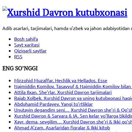
Adib asarlari, tarjimalari, hamda o'zbek va jahon adabiyotida
Bosh sahifa
Sayt xaritasi
Qiziqarli saytlar
RSS
ENG SO’NGGI
Mirzohid Muzaffar. Hechlik va Hellados. Esse
Najmiddin Komilov. Tasavvuf & Najmiddin Komilov bilan 
Attila Ilxan. She’rlar. Xurshid Davron tarjimalari
Rajab Xolbek. Xurshid Davron va uning kutubxonasi haqi
Abduhamid Pardayev. Yangi to’rtliklar
Unutayin degandim seni… Xurshid Davron she’ri & Qo’s
Xurshid Davron & Sarvara & IA. Sen kelar yo’llarga tikil
Xayr, dema, sevgilim… Xurshid Davron she’ri & Ikki qo’s
Ahmad A’zam. Asarlaridan fiqralar & Ikki kitob