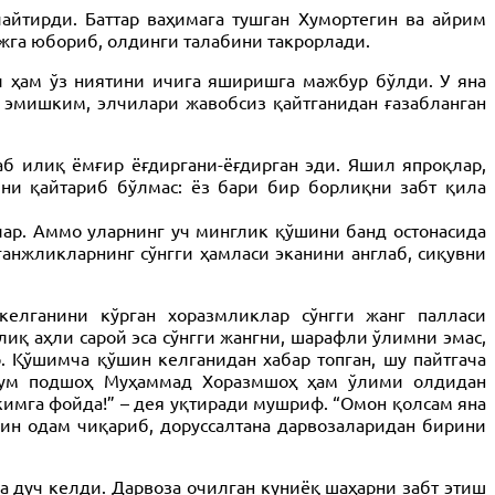
айтирди. Баттар ваҳимага тушган Хумортегин ва айрим
жга юбориб, олдинги талабини такрорлади.
л ҳам ўз ниятини ичига яширишга мажбур бўлди. У яна
: эмишким, элчилари жавобсиз қайтганидан ғазабланган
аб илиқ ёмғир ёғдиргани-ёғдирган эди. Яшил япроқлар,
ини қайтариб бўлмас: ёз бари бир борлиқни забт қила
лар. Аммо уларнинг уч минглик қўшини банд остонасида
анжликларнинг сўнгги ҳамласи эканини англаб, сиқувни
елганини кўрган хоразмликлар сўнгги жанг палласи
қ аҳли сарой эса сўнгги жангни, шарафли ўлимни эмас,
. Қўшимча қўшин келганидан хабар топган, шу пайтгача
рҳум подшоҳ Муҳаммад Хоразмшоҳ ҳам ўлими олдидан
кимга фойда!” – дея уқтиради мушриф. “Омон қолсам яна
рин одам чиқариб, доруссалтана дарвозаларидан бирини
 дуч келди. Дарвоза очилган куниёқ шаҳарни забт этиш