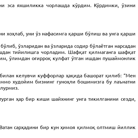
ни эса яхшиликка чорлашда кўрдим. Кўрдимки, ўзини
и хоҳлаб, уни ўз нафасимга қарши бўлиш ва унга қарши
ўлиб, ўзларидан ва ўзларида содир бўлаётган нарсадан
ишдан тийилишга чорладим. Шафқат қилмаганга шафқат
ким, ўлимдан оғирроқ кулфат ўтган ишдан пушаймонлик
билан келувчи куффорлар ҳақида башорат қилиб: “Мен
 Аммо худойим бизнинг гуноҳли бошимизга бу лаънатни
ўлурмиз.
 турган ҳар бир киши шайхнинг унга тикилганини сезди,
 “Ватан сарҳадини бир кун ҳимоя қилмоқ олтмиш йиллик