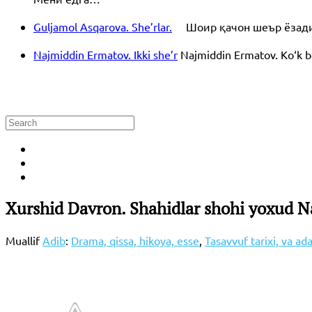
Guljamol Asqarova. She’rlar.
Шоир қачон шеър ёзади? 
Najmiddin Ermatov. Ikki she’r
Najmiddin Ermatov. Ko‘k bo
Xurshid Davron. Shahidlar shohi yoxud Naj
Muallif
Adib
:
Drama, qissa, hikoya, esse
,
Tasavvuf tarixi, va ad