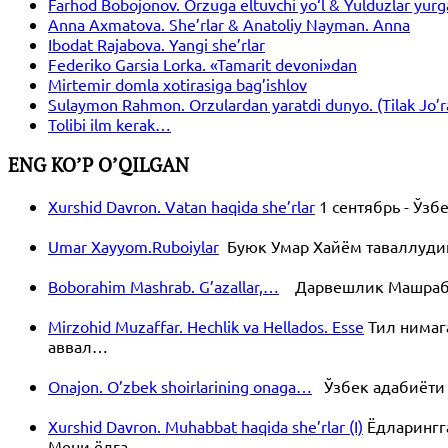
Farhod Bobojonov. Orzuga eltuvchi yo‘l & Yulduzlar yurg
Anna Axmatova. She’rlar & Anatoliy Nayman. Anna
Ibodat Rajabova. Yangi she’rlar
Federiko Garsia Lorka. «Tamarit devoni»dan
Mirtemir domla xotirasiga bag’ishlov
Sulaymon Rahmon. Orzulardan yaratdi dunyo. (Tilak Jo’ra s
Tolibi ilm kerak…
ENG KO’P O’QILGAN
Xurshid Davron. Vatan haqida she’rlar
1 сентябрь - Ўз
Umar Xayyom.Ruboiylar
Буюк Умар Хайём таваллудини
Boborahim Mashrab. G’azallar,…
Дарвешлик Машраб уч
Mirzohid Muzaffar. Hechlik va Hellados. Esse
Тил нимаг
аввал…
Onajon. O’zbek shoirlarining onaga…
Ўзбек адабиёти 
Xurshid Davron. Muhabbat haqida she’rlar (I)
Ёдларингг
Мени ёдга…