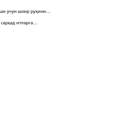
иши учун шоир руҳини…
ан сарҳад итларга…