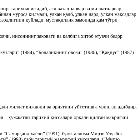
шоир, тарихнавис адиб, асл ватанпарвар ва миллатпарвар
илан муроса қилмади, улкан қалб, улкан дард, улкан мақсадлар
 озодлигини куйлади, мустақиллик замонида ҳам тўғри
чи, инсоннинг заковати ва қалбига хитоб этувчи бедор
ўзлари” (1984), “Болаликнинг овози” (1986), “Қақнус” (1987)
али миллат виждони ва ориятини уйғотишга уринган адибдир.
ри – ҳужжатли-тарихий қиссалари орқали қилган маърифий
 “Самарқанд хаёли” (1991), буюк аллома Мирзо Улуғбек
ҳи” (1998) каби тарихий-маърифий қиссалари, (“Мирзо