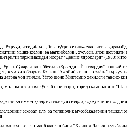
да ўз руҳи, ижодий услубига тўғри келиш-келаслигига қарамайд
риятини машриқзамин ва мағрибзамин, хусусан, япон шеърияти 
 шеърияти таржимасидан иборат “Денгиз япроқлари” (1988) кито
 ўрнак бўларли ташаббуслар кўрсатди: “Ёш гвардия” нашриётид
) туркум китобларига ўхшаш “Ажойиб кишилар ҳаёти” туркум н
ша даврда чоп этилди. Устоз шоир Миртемир ҳақидаги тавсиф ки
 ҳам ташкил этди ва кўплаб шоирлар қаторида каминанинг “Шар
аратди ва имкон қадар истеъдодсиз ёзарлар ҳужумининг олдини
лаларнинг заковат, илм ва топқирлик мусобақаларини ташкил эт
и.
 машҳур қилган манбалардан бири “Хуршид Даврон кутубхонаси