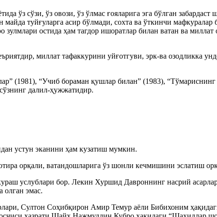
да ўз сўзи, ўз овози, ўз ўлмас ғояларига эга бўлган забардаст 
 майда туйғуларга асир бўлмади, сохта ва ўткинчи мафкуралар б
о зулмлари остида ҳам тагдор ишоратлар билан ватан ва миллат
иятдир, миллат тафаккурини уйғотгуви, эрк-ва озодликка ундов
ар” (1981), “Учиб бораман қушлар билан” (1983), “Тўмариснинг к
 сўзнинг далил-ҳужжатидир.
идан устун эканини ҳам кузатиш мумкин.
тира орқали, ватандошларига ўз шонли кечмишини эслатиш орқ
 кураш услублари бор. Лекин Хуршид Давроннинг насрий асарла
 олган эмас.
рлари, Султон Соҳибқирон Амир Темур аёли Бибихоним ҳақидаги
асосчиси ҳазрати Шайх Нажмуддин Кубро ҳақидаги “Шаҳидлар шо