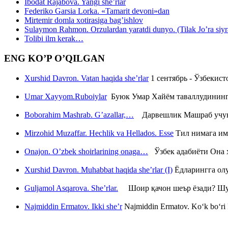
Ibodat Rajabova. Yangi she’rlar
Federiko Garsia Lorka. «Tamarit devoni»dan
Mirtemir domla xotirasiga bag’ishlov
Sulaymon Rahmon. Orzulardan yaratdi dunyo. (Tilak Jo’ra siyrati
Tolibi ilm kerak…
ENG KO’P O’QILGAN
Xurshid Davron. Vatan haqida she’rlar
1 сентябрь - Ўзбекис
Umar Xayyom.Ruboiylar
Буюк Умар Хайём таваллудининг 
Boborahim Mashrab. G’azallar,…
Дарвешлик Машраб учун ш
Mirzohid Muzaffar. Hechlik va Hellados. Esse
Тил нимага им
Onajon. O’zbek shoirlarining onaga…
Ўзбек адабиёти Она ҳ
Xurshid Davron. Muhabbat haqida she’rlar (I)
Ёдларингга ол
Guljamol Asqarova. She’rlar.
Шоир қачон шеър ёзади? Шу с
Najmiddin Ermatov. Ikki she’r
Najmiddin Ermatov. Ko‘k bo‘ri k