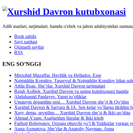
Adib asarlari, tarjimalari, hamda o'zbek va jahon adabiyotidan namun
Bosh sahifa
Sayt xaritasi
Qiziqarli saytlar
RSS
ENG SO’NGGI
Mirzohid Muzaffar. Hechlik va Hellados. Esse
Najmiddin Komilov. Tasavvuf & Najmiddin Komilov bilan suhb
Attila Ilxan. She’rlar. Xurshid Davron tarjimalari
Rajab Xolbek. Xurshid Davron va uning kutubxonasi haqida
Abduhamid Pardayev. Yangi to’rtliklar
Unutayin degandim seni… Xurshid Davron she’ri & Qo’shiq
Xurshid Davron & Sarvara & IA. Sen kelar yo’llarga tikildim
Xayr, dema, sevgilim… Xurshid Davron she’ri & Ikki qo’shiq
Ahmad A’zam. Asarlaridan fiqralar & Ikki kitob
Farhod Bobojonov. Orzuga eltuvchi yo‘l & Yulduzlar yurgan y
Anna Axmatova. She’rlar & Anatoliy Nayman. Anna