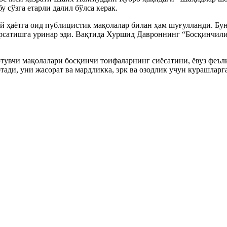
у сўзга етарли далил бўлса керак.
ҳаётга оид публицистик мақолалар билан ҳам шуғулланди. Бунд
ўрсатишга уринар эди. Вақтида Хуршид Давроннинг “Босқинчил
увчи мақолалари босқинчи тоифаларнинг сиёсатини, ёвуз феъли
ади, уни жасорат ва мардликка, эрк ва озодлик учун курашларг