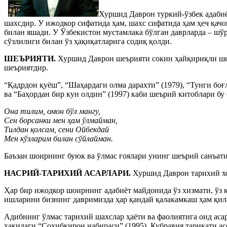
Хуршид Даврон туркий-ўзбек адабиёти
шахсдир. У ижодкор сифатида ҳам, шахс сифатида ҳам ҳеч қачон
билан яшади. У Ўзбекистон мустамлака бўлган даврларда – шўр
сўзлилиги билан ўз ҳақиқатларига содиқ қолди.
ШЕЪРИЯТИ.
Хуршид Даврон шеърияти сокин ҳайқириқли шеър
шеъриятдир.
“Қадрдон қуёш”, “Шаҳардаги олма дарахти” (1979), “Тунги боғл
ва “Баҳордан бир кун олдин” (1997) каби шеърий китоблари бу
Она тилим, омон бўл мангу,
Сен борсанки мен ҳам ўлмайман,
Тилдан қолсам, сени Ойбекдай
Мен кўзларим билан сўйлайман.
Баъзан шоирнинг буюк ва ўлмас ғоялари унинг шеърий санъат
НАСРИЙ-ТАРИХИЙ АСАРЛАРИ.
Хуршид Даврон тарихий хо
Ҳар бир ижодкор шоирнинг адабиёт майдонида ўз хизмати, ўз
ишларини бизнинг давримизда ҳар қандай қалакамкаш ҳам қила
Адибнинг ўлмас тарихий шахслар ҳаёти ва фаолиятига оид аса
ҳақидаги “Соҳибқирон набираси” (1995), Кубравия тариқати 