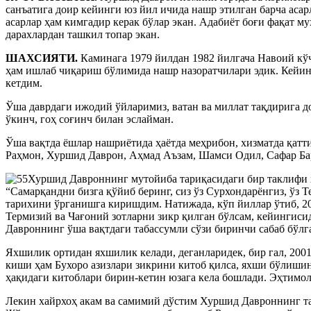
санъатига доир кейинги юз йил ичида нашр этилган барча аса
асарлар ҳам кимгадир керак бўлар экан. Адабиёт боғи фақат м
дарахлардан ташкил топар экан.
ШАХСИЯТИ.
Каминага 1979 йилдан 1982 йилгача Навоий кў
ҳам ишлаб чиқариш бўлимида нашр назоратчилари эдик. Кейин
кетдим.
Ўша даврдаги ижодий ўйларимиз, ватан ва миллат тақдирига д
ўкинч, гоҳ соғинч билан эслайман.
Ўша вақтда ёшлар нашриётида ҳаётда меҳрибон, хизматда қатт
Раҳмон, Хуршид Даврон, Аҳмад Аъзам, Шамси Одил, Сафар Ба
Хуршид Давроннинг мутойиба тариқасидаги бир таклифи ҳ
“Самарқандни бизга қўйиб беринг, сиз ўз Сурхондарёнгиз, ўз 
тарихини ўрганишга киришдим. Натижада, кўп йиллар ўтиб, 20
Термизий ва Чағоний зотларни зикр қилган бўлсам, кейингиси
Давроннинг ўша вақтдаги табассумли сўзи биринчи сабаб бўлг
Яхшилик ортидан яхшилик келади, деганларидек, бир гал, 200
киши ҳам Бухоро азизлари зикрини китоб қилса, яхши бўлишин
ҳақидаги китоблари бирин-кетин юзага кела бошлади. Эҳтимол
Лекин хайрхоҳ акам ва самимий дўстим Хуршид Давроннинг т