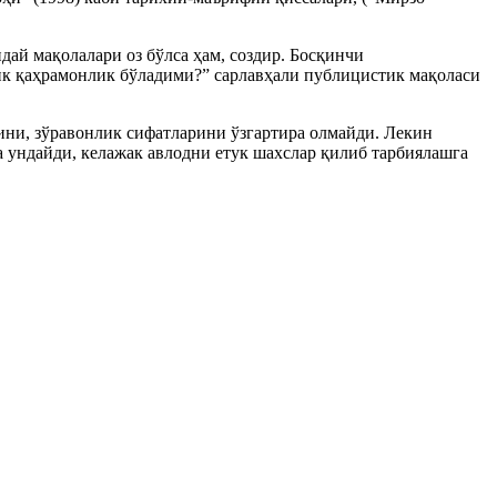
ай мақолалари оз бўлса ҳам, создир. Босқинчи
ик қаҳрамонлик бўладими?” сарлавҳали публицистик мақоласи
ни, зўравонлик сифатларини ўзгартира олмайди. Лекин
а ундайди, келажак авлодни етук шахслар қилиб тарбиялашга