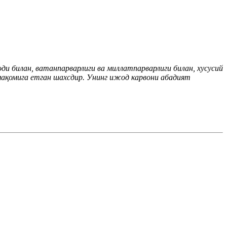
и билан, ватанпарварлиги ва миллатпарварлиги билан, хусусий
 мақомига етган шахсдир. Унинг ижод карвони абадият