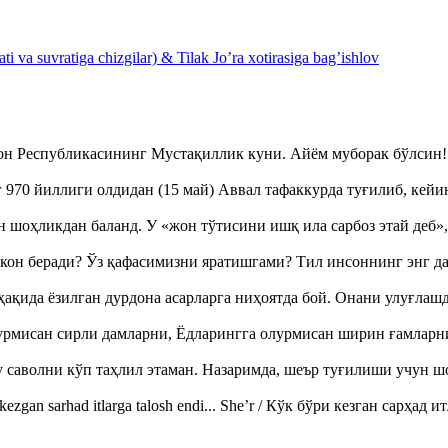
 va suvratiga chizgilar) & Tilak Jo’ra xotirasiga bag’ishlov
тон Республикасининг Мустақиллик куни. Айём муборак бўлси
970 йиллиги олдидан (15 май) Аввал тафаккурда туғилиб, кейи
оҳликдан баланд. У «жон тўтисини ишқ ила сарбоз этай деб
кон беради? Ўз қафасимизни яратишгами? Тил инсоннинг энг д
ақида ёзилган дурдона асарларга ниҳоятда бой. Онани улуғла
урмисан сирли дамларни, Ёдларингга олурмисан ширин ғамларн
аволни кўп таҳлил этаман. Назаримда, шеър туғилиши учун 
ezgan sarhad itlarga talosh endi... She’r / Кўк бўри кезган сарҳад 