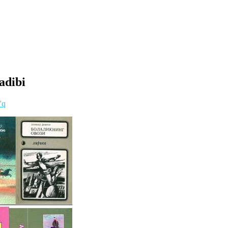
adibi
'q