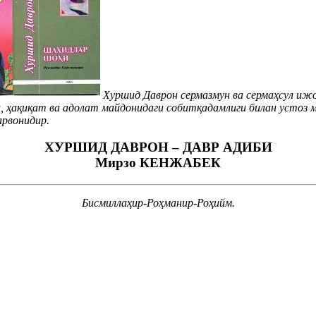
Хуршид Даврон сермазмун ва сермаҳсул ижод
ги, ҳақиқат ва адолат майдонидаги собитқадамлиги билан устоз
арвонидир.
ХУРШИД ДАВРОН – ДАВР АДИБИ
Мирзо КЕНЖАБЕК
Бисмиллаҳир-Роҳманир-Роҳийм.