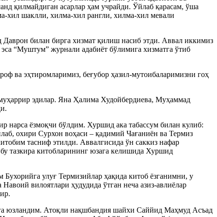
анд қилмайдиган асарлар ҳам учрайди. Ўйлаб қарасам, ўша
лма-хил шаклли, хилма-хил рангли, хилма-хил мевали
 Даврон билан бирга хизмат қилиш насиб этди. Аввал иккимиз
 эса “Муштум” журнали адабиёт бўлимига хизматга ўтиб
ироф ва эҳтиромларимиз, беғубор ҳазил-мутоибаларимизни гоҳ
 муҳаррир эдилар. Яна Ҳалима Худойбердиева, Муҳаммад
и.
р нарса ёзмоқчи бўлдим. Хуршид ака табассум билан кулиб:
ўйлаб, охири Сурхон воҳаси – қадимий Чағаниён ва Термиз
китобим тасниф этилди. Аввалгисида ўн саккиз нафар
, бу тазкира китобларининг юзага келишида Хуршид
м Бухорийга улуғ Термизийлар ҳақида китоб ёзганимни, у
 Навоий вилоятлари ҳудудида ўтган неча азиз-авлиёлар
ир.
дга юзландим. Атоқли нақшбандия шайхи Саййид Маҳмуд Асъад