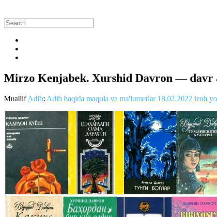
Mirzo Kenjabek. Xurshid Davron — davr 
Muallif
Adib
:
Adib haqida maqola va ma'lumotlar
18.02.2022
izoh yo