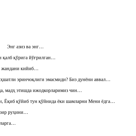
н! Энг азиз ва энг…
н қалб қўрига йўғрилган…
», жандани кийиб…
аҳшатли эринчоқлиги эмасмиди? Биз дунёни аввал…
шда, мадҳ этишда ижодкорларимиз чин…
и, Ёқиб қўйиб тун қўйнида ёки шамларни Мени ёдга…
шоир руҳини…
итларга…