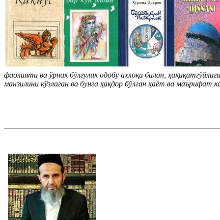
фаолияти ва ўрнак бўлгулик одобу ахлоқи билан, ҳақиқатгўйли
манзилини кўзлаган ва бунга ҳақдор бўлган ҳаёт ва маърифат к