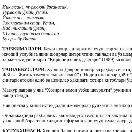
Йиқилсанг, турмоқни ўрганасан,
Турмоқни ўрган, ўғлим.
Йиқилсанг, эмаклама,
Эмаклаганим етар, ўғлим,
Қад тиклашни ўрган,
Шунинг учун бизга берилган
Бу ер – бу Ватан.
ТАРЖИМАЛАРИ.
Баъзи шоирлар таржима учун асар танлаган
ижодий услубига яқин шоирлар шеъриятини танлади ва ўз шеъ
таржимасидан иборат “Қирқ бир ошиқ дафтари” (1989) ва япон
ТАШАББУСЛАРИ.
Хуршид Даврон ношир ва раҳбар сифатида
ЖЗЛ – “Жизнь замечетельных людей” (“Нодир инсонлар ҳаёти”
сингари атоқли адиб ва шоирлар ҳақидаги хотира китоблари ў
Мазкур даврда у яна “Ҳозирги замон ўзбек шеърияти” рукнини
нашр этилди.
Нашриётда у киши истеъдодли ижодкорлар рўйхатига эътибор қ
Оинаижаҳонда раҳбарлик лавозимида хизмат қилган вақтида бо
узоқлашиб бораётган халқнинг фарзандлари учун жуда зарур эд
КУТУБХОНАСИ.
Хуршид Даврон номини юртда ва хорижларда