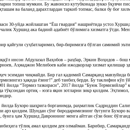
рларни топиш мумкин. Бу жавонсиз кутубхонада зукко ўқувчи пис
уҳташам ва баланд дарахтлардан таркиб топмас, балки бу боғ хи
часи 30-уйда жойлашган “Ёш гвардия” нашриётида устоз Хуршид
чалик Хуршид ака бадиий адабиёт бўлимига хизматга ўтди. Мен
оир қайғули суҳбатларимиз, бир-биримизга бўлган самимий эът
иққўл инсон Абдулазал Ваҳобов – раҳбар, Эркин Воҳидов – бош
рноев, Аҳмаджон Мелибоев каби ижодкорлар хизмат қилишар эд
еч эсимдан чиқмайди. Бир гал қадимий Самарқанд мавзуйида би
Термизингиз ҳақида ёзинг!” деб танбиҳ берди. Бу таклифни кўп 
01 йилда “Термиз тазкираси”, 2017 йилда “Буюк Термизийлар” 
да тўқсондан ортиқ – юзга яқин зотларни зикр қилдим. Эҳтимол
андир.
1 йилда Бухоро шаҳрига борганимда, раҳматлик Садриддин Сали
и арз қилдим. Шундан сўнг биродаримизнинг бугунги Бухоро ва
, бунга ҳам Хуршид Давроннинг менга айтган сўзи боис бўлганд
анбиҳига тўлиқ амал қилдим дея олмайман. Барибир, Самарқан