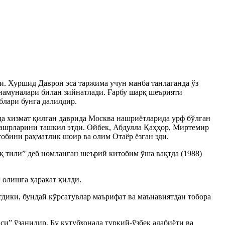
и. Хуршид Даврон эса таржима учун манба танлаганда ўз
намуналари билан зийнатлади. Ғарбу шарқ шеърияти
блари бунга далилдир.
а хизмат қилган даврида Москва нашриётларида урф бўлган
ашрларини ташкил этди. Ойбек, Абдулла Қаҳҳор, Миртемир
тобини раҳматлик шоир ва олим Отаёр ёзган эди.
қ тили” деб номланган шеърий китобим ўша вақтда (1988)
 олишга ҳаракат қилди.
дики, бундай кўрсатувлар маърифат ва маънавиятдан тобора
” ўзанидир. Бу кутубхонада туркий-ўзбек адабиёти ва