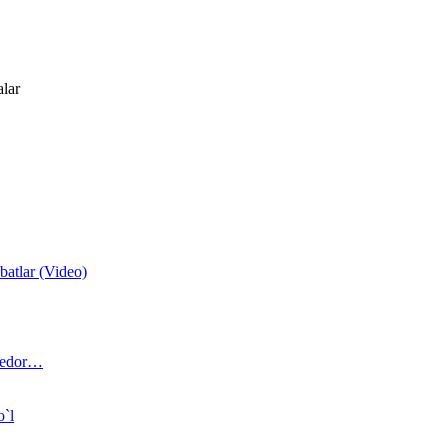
alar
atlar (Video)
 bedor…
o`l