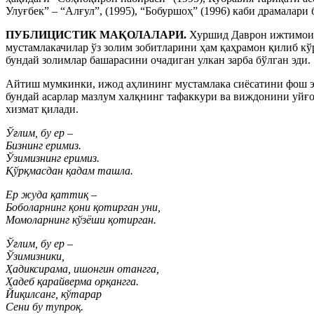
Улуғбек” – “Алғул”, (1995), “Бобуршоҳ” (1996) каби драмалари б
ПУБЛИЦИСТИК МАҚОЛАЛАРИ.
Хуршид Даврон ижтимоий 
мустамлакачилар ўз золим зобитларини ҳам қаҳрамон қилиб к
бундай золимлар башарасини очадиган улкан зарба бўлган эди.
Айтиш мумкинки, ижод аҳлининг мустамлака сиёсатини фош эт
бундай асарлар мазлум халқнинг тафаккури ва виждонини уйғот
хизмат қилади.
Ўғлим, бу ер –
Бизнинг еримиз.
Ўзимизнинг еримиз.
Қўрқмасдан қадам ташла.
Ер жуда қаттиқ –
Боболарнинг қони қотирган уни,
Момоларнинг кўзёши қотирган.
Ўғлим, бу ер –
Ўзимизники,
Ҳадиксирама, ишонгин отангга,
Ҳадеб қарайверма орқангга.
Йиқилсанг, кўтарар
Сени бу тупроқ.