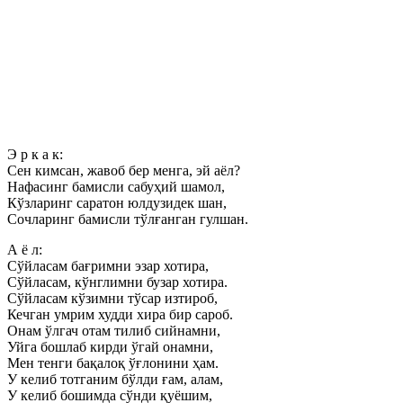
Э р к а к:
Сен кимсан, жавоб бер менга, эй аёл?
Нафасинг бамисли сабуҳий шамол,
Кўзларинг саратон юлдузидек шан,
Сочларинг бамисли тўлғанган гулшан.
А ё л:
Сўйласам бағримни эзар хотира,
Сўйласам, кўнглимни бузар хотира.
Сўйласам кўзимни тўсар изтироб,
Кечган умрим худди хира бир сароб.
Онам ўлгач отам тилиб сийнамни,
Уйга бошлаб кирди ўгай онамни,
Мен тенги бақалоқ ўғлонини ҳам.
У келиб тотганим бўлди ғам, алам,
У келиб бошимда сўнди қуёшим,