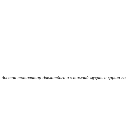
и, достон тоталитар давлатдаги ижтимоий муҳитга қарши ва