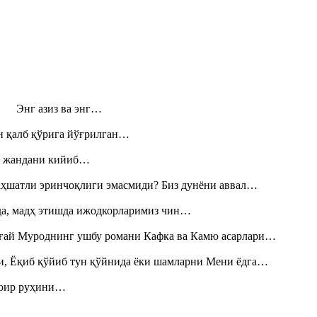
н! Энг азиз ва энг…
н қалб қўрига йўғрилган…
», жандани кийиб…
аҳшатли эринчоқлиги эмасмиди? Биз дунёни аввал…
шда, мадҳ этишда ижодкорларимиз чин…
Тоғай Муроднинг ушбу романи Кафка ва Камю асарлари…
и, Ёқиб қўйиб тун қўйнида ёки шамларни Мени ёдга…
шоир руҳини…