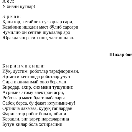
А ё л:
У бизни қутлар!
Э р к а к:
Қани юр, кетайлик гулзорлар сари,
Кезайлик ишқдан маст бўлиб сарсари.
Чўмилиб ой сепган шуълалар аро
Юракда янграсин ишқ чалган наво.
Шаҳар боғ
Б и р и н ч и к и ш и:
Йўқ, дўстим, роботлар тарафдориман,
Эртанги кенгашда роботлар учун
Сира иккиланмай овоз бераман.
Биродар, ахир, сиз мени тушунинг,
Асримиз атому электрон асри,
Роботлар мактабда талабаларга
Сабоқ берса, бу фақат ютуғимиз-ку!
Ортиқча дахмаза, қуруқ гаплардан
Фариғ этар робот бола қалбини.
Керакли, энг зарур нарсаларгина
Бутун қилар бола хотирасини.