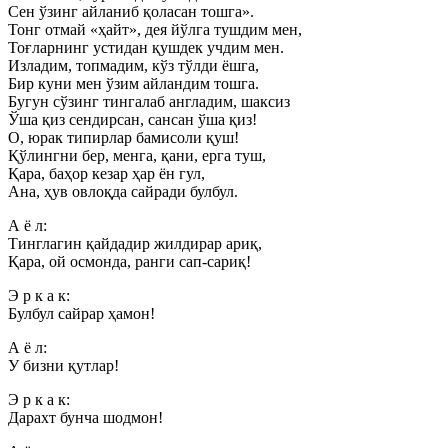
Сен ўзинг айланиб қоласан тошга».
Тонг отмай «ҳайт», дея йўлга тушдим мен,
Тоғларнинг устидан қушдек учдим мен.
Изладим, топмадим, кўз тўлди ёшга,
Бир куни мен ўзим айландим тошга.
Бугун сўзинг тингалаб англадим, шаксиз
Ўша қиз сендирсан, сансан ўша қиз!
О, юрак типирлар бамисоли қуш!
Қўлингни бер, менга, қани, ерга туш,
Қара, баҳор кезар ҳар ён гул,
Ана, ҳув овлоқда сайради булбул.
А ё л:
Тинглагин қайдадир жилдирар ариқ,
Қара, ой осмонда, ранги сап-сариқ!
Э р к а к:
Булбул сайрар ҳамон!
А ё л:
У бизни қутлар!
Э р к а к:
Дарахт бунча шодмон!