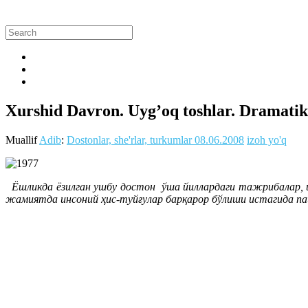
Xurshid Davron. Uyg’oq toshlar. Dramatik
Muallif
Adib
:
Dostonlar, she'rlar, turkumlar
08.06.2008
izoh yo'q
Ёшликда ёзилган ушбу достон ўша йиллардаги тажрибалар, 
жамиятда инсоний ҳис-туйғулар барқарор бўлиши истагида пай