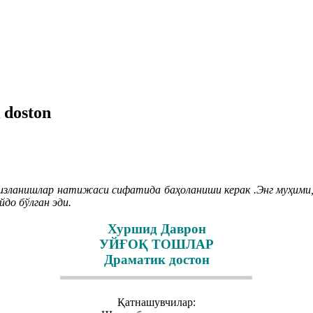
 doston
изланишлар натижаси сифатида баҳоланиши керак .Энг муҳим
до бўлган эди.
Хуршид Даврон
УЙҒОҚ ТОШЛАР
Драматик достон
Қатнашувчилар: