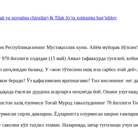
 va suvratiga chizgilar) & Tilak Jo’ra xotirasiga bag’ishlov
тон Республикасининг Мустақиллик куни. Айём муборак бўлси
970 йиллиги олдидан (15 май) Аввал тафаккурда туғилиб, кейи
оҳликдан баланд. У «жон тўтисини ишқ ила сарбоз этай деб
кон беради? Ўз қафасимизни яратишгами? Тил инсоннинг энг д
ақида ёзилган дурдона асарларга ниҳоятда бой. Онани улуғла
истон халқ ёзувчиси Тоғай Мурод таваллудининг 70 йиллиги 
урмисан сирли дамларни, Ёдларингга олурмисан ширин ғамларн
аволни кўп таҳлил этаман. Назаримда, шеър туғилиши учун 