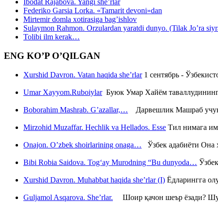
Ibodat Rajabova. Yangi she’rlar
Federiko Garsia Lorka. «Tamarit devoni»dan
Mirtemir domla xotirasiga bag’ishlov
Sulaymon Rahmon. Orzulardan yaratdi dunyo. (Tilak Jo’ra siyrati
Tolibi ilm kerak…
ENG KO’P O’QILGAN
Xurshid Davron. Vatan haqida she’rlar
1 сентябрь - Ўзбекис
Umar Xayyom.Ruboiylar
Буюк Умар Хайём таваллудининг 
Boborahim Mashrab. G’azallar,…
Дарвешлик Машраб учун ш
Mirzohid Muzaffar. Hechlik va Hellados. Esse
Тил нимага им
Onajon. O’zbek shoirlarining onaga…
Ўзбек адабиёти Она ҳ
Bibi Robia Saidova. Tog‘ay Murodning “Bu dunyoda…
Ўзбек
Xurshid Davron. Muhabbat haqida she’rlar (I)
Ёдларингга ол
Guljamol Asqarova. She’rlar.
Шоир қачон шеър ёзади? Шу с