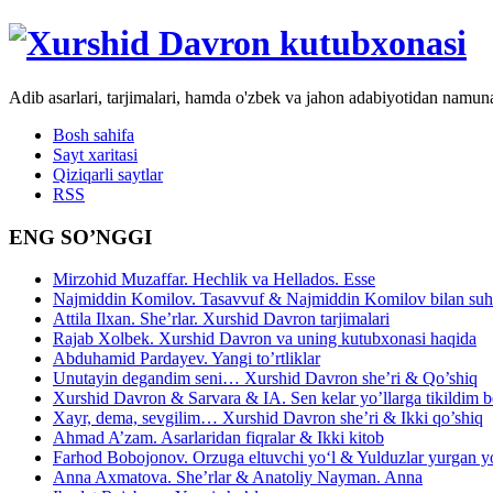
Adib asarlari, tarjimalari, hamda o'zbek va jahon adabiyotidan namun
Bosh sahifa
Sayt xaritasi
Qiziqarli saytlar
RSS
ENG SO’NGGI
Mirzohid Muzaffar. Hechlik va Hellados. Esse
Najmiddin Komilov. Tasavvuf & Najmiddin Komilov bilan suhb
Attila Ilxan. She’rlar. Xurshid Davron tarjimalari
Rajab Xolbek. Xurshid Davron va uning kutubxonasi haqida
Abduhamid Pardayev. Yangi to’rtliklar
Unutayin degandim seni… Xurshid Davron she’ri & Qo’shiq
Xurshid Davron & Sarvara & IA. Sen kelar yo’llarga tikildim
Xayr, dema, sevgilim… Xurshid Davron she’ri & Ikki qo’shiq
Ahmad A’zam. Asarlaridan fiqralar & Ikki kitob
Farhod Bobojonov. Orzuga eltuvchi yo‘l & Yulduzlar yurgan y
Anna Axmatova. She’rlar & Anatoliy Nayman. Anna