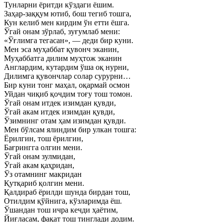
Тунларни ёритди кўздаги ёшим.
Заҳар-заққум ютиб, бош тегиб тошга,
Кун келиб мен кирдим ўн етти ёшга.
Ўгай онам зўрлаб, зуғумлаб мени:
«Ўғлимга тегасан», — деди бир куни.
Мен эса муҳаббат қувонч эканин,
Муҳаббатга дилим муҳтож эканин
Англардим, кутардим ўша оқ нурни,
Дилимга қувончлар солар сурурни…
Бир куни тонг маҳал, оқармай осмон
Уйдан чиқиб қочдим тоғу тош томон.
Ўгай онам итдек изимдан қувди,
Ўгай акам итдек изимдан қувди,
Ўзимнинг отам ҳам изимдан қувди.
Мен бўлсам ялиндим бир улкан тошга:
Ёрилгин, тош ёрилгин,
Бағрингга олгин мени.
Ўгай онам зулмидан,
Ўгай акам қаҳридан,
Ўз отамнинг макридан
Қутқариб қолгин мени.
Қалдираб ёрилди шунда бирдан тош,
Отилдим қўйнига, кўзларимда ёш.
Ўшандан тош ичра кечди ҳаётим,
Йиғласам, фақат тош тинглади додим.