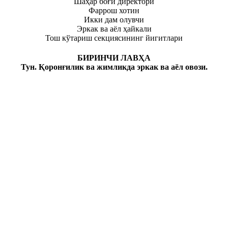
Шаҳар боғи директори
Фаррош хотин
Икки дам олувчи
Эркак ва аёл ҳайкали
Тош кўтариш секциясининг йигитлари
БИРИНЧИ ЛАВҲА
Тун. Қоронғилик ва жимликда эркак ва аёл овози.