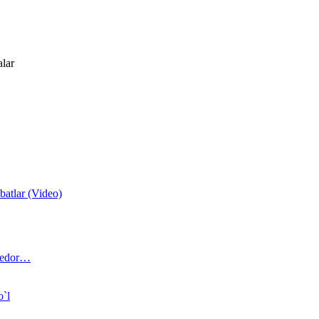
alar
atlar (Video)
 bedor…
o`l