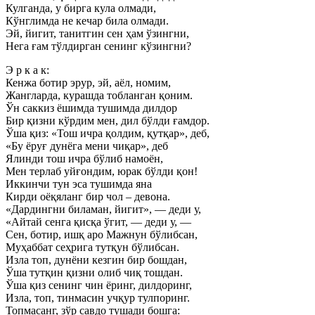
Кулганда, у бирга кула олмади,
Кўнглимда не кечар била олмади.
Эй, йигит, танитгин сен ҳам ўзингни,
Нега ғам тўлдирган сенинг кўзингни?
Э р к а к:
Кенжа ботир эрур, эй, аёл, номим,
Жангларда, курашда тобланган қоним.
Ўн саккиз ёшимда тушимда дилдор
Бир қизни кўрдим мен, дил бўлди ғамдор.
Ўша қиз: «Тош ичра қолдим, қутқар», деб,
«Бу ёруғ дунёга мени чиқар», деб
Ялинди тош ичра бўлиб намоён,
Мен терлаб уйғондим, юрак бўлди қон!
Иккинчи тун эса тушимда яна
Кирди оёқяланг бир чол – девона.
«Дардингни биламан, йигит», — деди у,
«Айтай сенга қисқа ўгит, — деди у, —
Сен, ботир, ишқ аро Мажнун бўлибсан,
Муҳаббат сеҳрига тутқун бўлибсан.
Изла топ, дунёни кезгин бир бошдан,
Ўша тутқин қизни олиб чиқ тошдан.
Ўша қиз сенинг чин ёринг, дилдоринг,
Изла, топ, тинмасин учқур тулпоринг.
Топмасанг, зўр савдо тушади бошга: