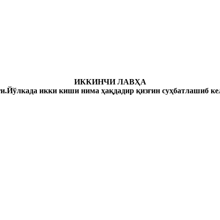
ИККИНЧИ ЛАВҲА
и.Йўлкада икки киши нима ҳақдадир қизғин суҳбатлашиб к