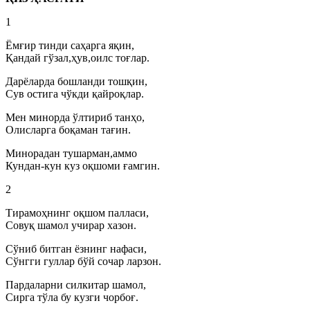
1
Ёмғир тинди саҳарга яқин,
Қандай гўзал,ҳув,оилс тоғлар.
Дарёларда бошланди тошқин,
Сув остига чўкди қайроқлар.
Мен минорда ўлтириб танҳо,
Олисларга боқаман тағин.
Минорадан тушарман,аммо
Кундан-кун куз оқшоми ғамгин.
2
Тирамоҳнинг оқшом палласи,
Совуқ шамол учирар хазон.
Сўниб битган ёзнинг нафаси,
Сўнгги гуллар бўй сочар ларзон.
Пардаларни силкитар шамол,
Сирга тўла бу кузги чорбоғ.