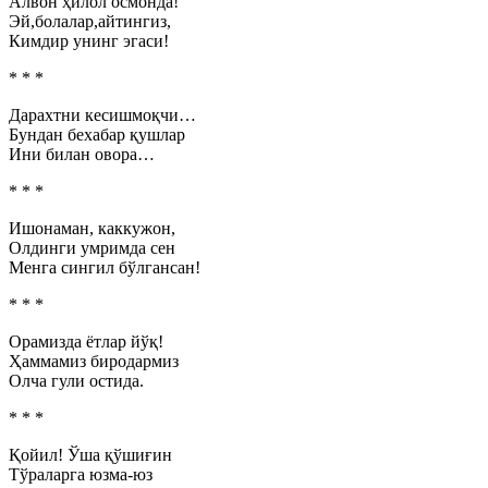
Алвон ҳилол осмонда!
Эй,болалар,айтингиз,
Кимдир унинг эгаси!
* * *
Дарахтни кесишмоқчи…
Бундан бехабар қушлар
Ини билан овора…
* * *
Ишонаман, каккужон,
Олдинги умримда сен
Менга сингил бўлгансан!
* * *
Орамизда ётлар йўқ!
Ҳаммамиз биродармиз
Олча гули остида.
* * *
Қойил! Ўша қўшиғин
Тўраларга юзма-юз