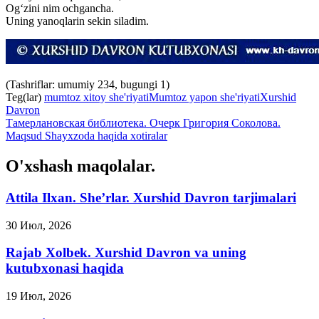
Og‘zini nim ochgancha.
Uning yanoqlarin sekin siladim.
(Tashriflar: umumiy 234, bugungi 1)
Teg(lar)
mumtoz xitoy she'riyati
Mumtoz yapon she'riyati
Xurshid
Davron
Тамерлановская библиотека. Очерк Григория Соколова.
Maqsud Shayxzoda haqida xotiralar
O'xshash maqolalar.
Attila Ilxan. She’rlar. Xurshid Davron tarjimalari
30 Июл, 2026
Rajab Xolbek. Xurshid Davron va uning
kutubxonasi haqida
19 Июл, 2026