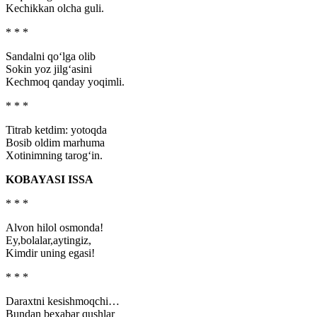
Kechikkan olcha guli.
* * *
Sandalni qo‘lga olib
Sokin yoz jilg‘asini
Kechmoq qanday yoqimli.
* * *
Titrab ketdim: yotoqda
Bosib oldim marhuma
Xotinimning tarog‘in.
KOBAYASI ISSA
* * *
Alvon hilol osmonda!
Ey,bolalar,aytingiz,
Kimdir uning egasi!
* * *
Daraxtni kesishmoqchi…
Bundan bexabar qushlar