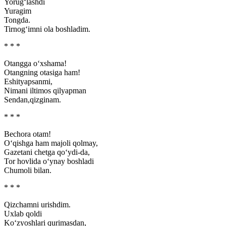
Yorug‘lashdi
Yuragim
Tongda.
Tirnog‘imni ola boshladim.
* * *
Otangga o‘xshama!
Otangning otasiga ham!
Eshityapsanmi,
Nimani iltimos qilyapman
Sendan,qizginam.
* * *
Bechora otam!
O‘qishga ham majoli qolmay,
Gazetani chetga qo‘ydi-da,
Tor hovlida o‘ynay boshladi
Chumoli bilan.
* * *
Qizchamni urishdim.
Uxlab qoldi
Ko‘zyoshlari qurimasdan,