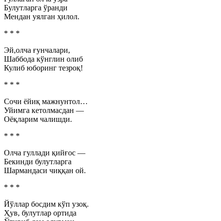
Булутларга ўранди
Мендан уялган ҳилол.
* * *
Эй,олча ғунчалари,
Шаббода кўнглин олиб
Кулиб юборинг тезроқ!
* * *
Сочи ёйиқ мажнунтол…
Уйимга кетолмасдан —
Оёқларим чалишди.
* * *
Олча гуллади қийғос —
Бекинди булутларга
Шармандаси чиққан ой.
* * *
Йўллар босдим кўп узоқ.
Ҳув, булутлар ортида