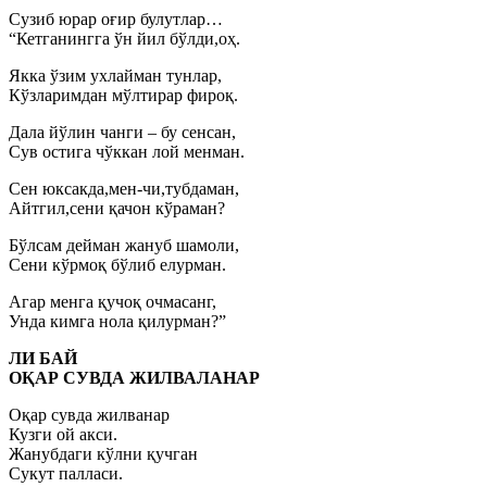
Сузиб юрар оғир булутлар…
“Кетганингга ўн йил бўлди,оҳ.
Якка ўзим ухлайман тунлар,
Кўзларимдан мўлтирар фироқ.
Дала йўлин чанги – бу сенсан,
Сув остига чўккан лой менман.
Сен юксакда,мен-чи,тубдаман,
Айтгил,сени қачон кўраман?
Бўлсам дейман жануб шамоли,
Сени кўрмоқ бўлиб елурман.
Агар менга қучоқ очмасанг,
Унда кимга нола қилурман?”
ЛИ БАЙ
ОҚАР СУВДА ЖИЛВАЛАНАР
Оқар сувда жилванар
Кузги ой акси.
Жанубдаги кўлни қучган
Сукут палласи.