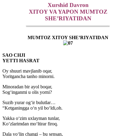
Xurshid Davron
XITOY VA YAPON MUMTOZ
SHE’RIYATIDAN
MUMTOZ XITOY SHE’RIYATIDAN
SAO CHJI
YETTI HASRAT
Oy shuuri mavjlanib oqar,
Yoritgancha tanho minorni.
Minoradan bir ayol boqar,
Sog‘inganmi u olis yorni?
Suzib yurar og‘ir bulutlar…
“Ketganingga o‘n yil bo‘ldi,oh.
Yakka o‘zim uxlayman tunlar,
Ko‘zlarimdan mo‘ltirar firoq.
Dala yo‘lin changi – bu sensan,