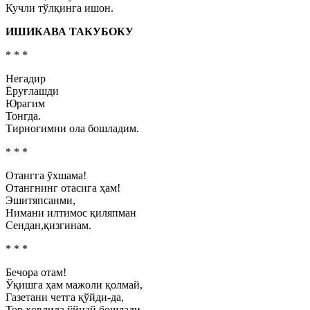
Кучли тўлқинга ишон.
ИШИКАВА ТАКУБОКУ
* * *
Негадир
Ёруғлашди
Юрагим
Тонгда.
Тирноғимни ола бошладим.
* * *
Отангга ўхшама!
Отангнинг отасига ҳам!
Эшитяпсанми,
Нимани илтимос қиляпман
Сендан,қизгинам.
* * *
Бечора отам!
Ўқишга ҳам мажоли қолмай,
Газетани четга қўйди-да,
Тор ҳовлида ўйнай бошлади