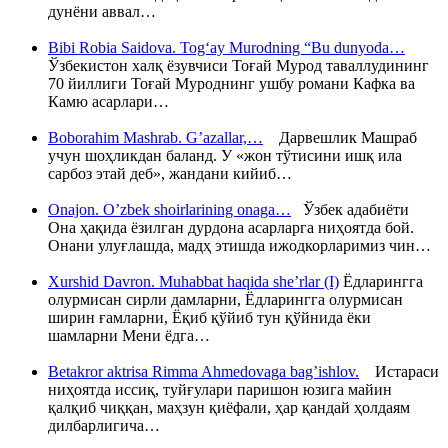
дунёни аввал…
Bibi Robia Saidova. Tog‘ay Murodning “Bu dunyoda…
Ўзбекистон халқ ёзувчиси Тоғай Мурод таваллудининг
70 йиллиги Тоғай Муроднинг ушбу романи Кафка ва
Камю асарлари…
Boborahim Mashrab. G’azallar,…
Дарвешлик Машраб
учун шоҳликдан баланд. У «жон тўтисини ишқ ила
сарбоз этай деб», жандани кийиб…
Onajon. O’zbek shoirlarining onaga…
Ўзбек адабиёти
Она ҳақида ёзилган дурдона асарларга ниҳоятда бой.
Онани улуғлашда, мадҳ этишда ижодкорларимиз чин…
Xurshid Davron. Muhabbat haqida she’rlar (I)
Ёдларингга
олурмисан сирли дамларни, Ёдларингга олурмисан
ширин ғамларни, Ёқиб қўйиб тун қўйнида ёки
шамларни Мени ёдга…
Betakror aktrisa Rimma Ahmedovaga bag’ishlov.
Истараси
ниҳоятда иссиқ, туйғулари паришон юзига майин
қалқиб чиққан, маҳзун қиёфали, ҳар қандай ҳолдаям
дилбарлигича…