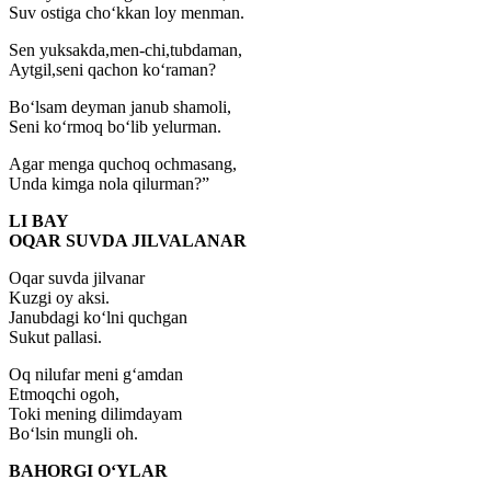
Suv ostiga cho‘kkan loy menman.
Sen yuksakda,men-chi,tubdaman,
Aytgil,seni qachon ko‘raman?
Bo‘lsam deyman janub shamoli,
Seni ko‘rmoq bo‘lib yelurman.
Agar menga quchoq ochmasang,
Unda kimga nola qilurman?”
LI BAY
OQAR SUVDA JILVALANAR
Oqar suvda jilvanar
Kuzgi oy aksi.
Janubdagi ko‘lni quchgan
Sukut pallasi.
Oq nilufar meni g‘amdan
Etmoqchi ogoh,
Toki mening dilimdayam
Bo‘lsin mungli oh.
BAHORGI O‘YLAR