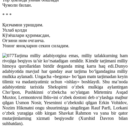
Чумоли билан.
* * *
Қизчамни уришдим.
Ухлаб қолди
Кўзёшлари қуримасдан,
Оғзини ним очганча.
Унинг яноқларин секин силадим.
Tarjima milliy adabiyotgina emas, milliy tafakkurning ham
rivojiga beqiyos ta’sir ko‘rsatadigan omildir. Kimdir tarjimani milliy
himoya qurollaridan biridir deganda ming karra haq edi.
Dunyo
adabiyotida mavjud har qanday asar tarjima bo‘lgandagina milliy
mulkka aylanadi. Ungacha «begona» bo‘lgan matn tarjimadan keyin
tilimiz va madaniyatimiz uchun «ishlay» boshlaydi. Shu ma’noda
adabiyotimiz tarixida Shekspirni o‘zbek mulkiga aylantirgan
Cho‘lpon, Pushkinni o‘zbekcha so‘ylatgan Mirtemiru Asqad
Muxtor, Lermontovni Iblis»ini o‘zbek dostoni deb o‘ylashga majbur
qilgan Usmon Nosir, Yeseninni o‘zbekniki qilgan Erkin Vohidov,
Nozim Hikmatni ongu shuurimizga singdirgan Rauf Parfi, Lorkani
o‘zbek yuragiga olib kirgan Shavkat Rahmon va yana bir qator
mutarjimlarning xizmati beqiyosdir (Xurshid Davron bilan
suhbatdan).