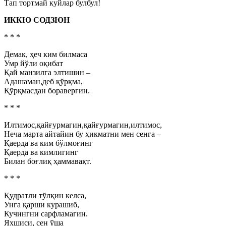
Тап тортмай куйлар булбул!
ИККЮ СОДЗЮН
* * *
Демак, ҳеч ким билмаса
Умр йўли оқибат
Қай манзилга элтишин –
Адашаман,деб қўрқма,
Қўрқмасдан боравергин.
* * *
Илтимос,қайғурмагин,қайғурмагин,илтимос,
Неча марта айтайин бу ҳикматни мен сенга –
Қаерда ва ким бўлмоғинг
Қаерда ва кимлигинг
Билан боғлиқ ҳаммавақт.
* * *
Қудратли тўлқин келса,
Унга қарши курашиб,
Кучингни сарфламагин.
Яхшиси, сен ўша