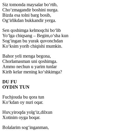
Siz tomonda maysalar bo‘rtib,
Cho‘zmagandir boshini nurga.
Bizda esa tolni barg bosib,
Og‘irlikdan bukkandir yerga.
Sen qoshimga kelmoqchi bo‘lib
Yo‘lga chiqsang – Begim,o‘sha kun
Sog‘ingan bu yurak quvonchdan
Ko‘ksim yorib chiqishi mumkin.
Bahor yeli menga begona,
Chorlamasman uni qoshimga.
Ammo nechun u yarim tunlar
Kirib kelar mening ko‘shkimga?
DU FU
OYDIN TUN
Fuchjouda bu qora tun
Ko‘kdan oy nuri oqar.
Huv,yiroqda yolg‘iz,dilxun
Xotinim oyga boqar.
Bolalarim sog‘inganman,