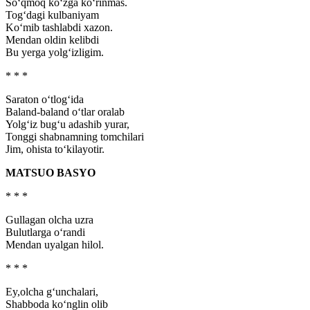
So‘qmoq ko‘zga ko‘rinmas.
Tog‘dagi kulbaniyam
Ko‘mib tashlabdi xazon.
Mendan oldin kelibdi
Bu yerga yolg‘izligim.
* * *
Saraton o‘tlog‘ida
Baland-baland o‘tlar oralab
Yolg‘iz bug‘u adashib yurar,
Tonggi shabnamning tomchilari
Jim, ohista to‘kilayotir.
MATSUO BASYO
* * *
Gullagan olcha uzra
Bulutlarga o‘randi
Mendan uyalgan hilol.
* * *
Ey,olcha g‘unchalari,
Shabboda ko‘nglin olib