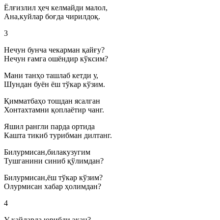
Ёлғизлил ҳеч келмайди малол,
Ана,куйлар боғда чирилдоқ.
3
Нечун бунча чекарман қайғу?
Нечун ғамга ошёндир кўксим?
Мани танҳо ташлаб кетди у,
Шундан буён ёш тўкар кўзим.
Қимматбаҳо тошдан ясалган
Хонтахтамни қоплаётир чанг.
Яшил рангли парда ортида
Кашта тикиб турибман дилтанг.
Билурмисан,билакузугим
Тушганини синиб қўлимдан?
Билурмисан,ёш тўкар кўзим?
Олурмисан хабар ҳолимдан?
4
У қайларда юрибди экан?