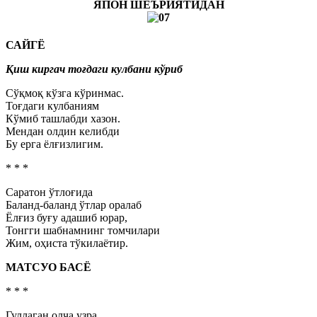
ЯПОН ШЕЪРИЯТИДАН
САЙГЁ
Қиш киргач тоғдаги кулбани кўриб
Сўқмоқ кўзга кўринмас.
Тоғдаги кулбаниям
Кўмиб ташлабди хазон.
Мендан олдин келибди
Бу ерга ёлғизлигим.
* * *
Саратон ўтлоғида
Баланд-баланд ўтлар оралаб
Ёлғиз буғу адашиб юрар,
Тонгги шабнамнинг томчилари
Жим, оҳиста тўкилаётир.
МАТСУО БАСЁ
* * *
Гуллаган олча узра