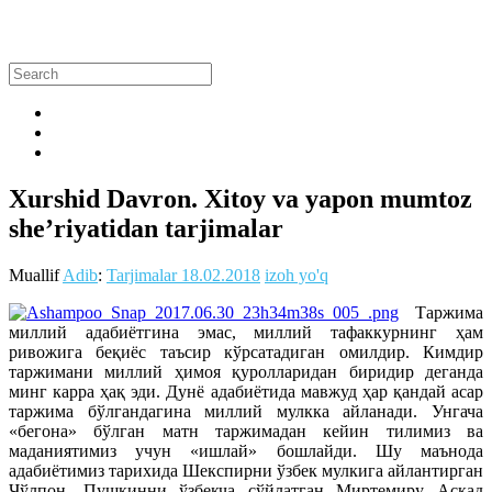
Xurshid Davron. Xitoy va yapon mumtoz
she’riyatidan tarjimalar
Muallif
Adib
:
Tarjimalar
18.02.2018
izoh yo'q
Таржима
миллий адабиётгина эмас, миллий тафаккурнинг ҳам
ривожига беқиёс таъсир кўрсатадиган омилдир. Кимдир
таржимани миллий ҳимоя қуролларидан биридир деганда
минг карра ҳақ эди.
Дунё адабиётида мавжуд ҳар қандай асар
таржима бўлгандагина миллий мулкка айланади. Унгача
«бегона» бўлган матн таржимадан кейин тилимиз ва
маданиятимиз учун «ишлай» бошлайди. Шу маънода
адабиётимиз тарихида Шекспирни ўзбек мулкига айлантирган
Чўлпон, Пушкинни ўзбекча сўйлатган Миртемиру Асқад