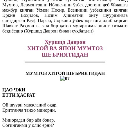
Мухтор, Лермонтовни Иблис»ини ўзбек достони деб ўйлашга
мажбур қилган Усмон Носир, Есенинни ўзбекники қилган
Эркин Воҳидов, Нозим Ҳикматни онгу шууримизга
сингдирган Рауф Парфи, Лоркани ўзбек юрагига олиб кирган
Шавкат Раҳмон ва яна бир қатор мутаржимларнинг хизмати
беқиёсдир (Хуршид Даврон билан суҳбатдан).
Хуршид Даврон
ХИТОЙ ВА ЯПОН МУМТОЗ
ШЕЪРИЯТИДАН
МУМТОЗ ХИТОЙ ШЕЪРИЯТИДАН
ЦАО ЧЖИ
ЕТТИ ҲАСРАТ
Ой шуури мавжланиб оқар,
Ёритганча танҳо минорни.
Минорадан бир аёл боқар,
Соғинганми у олис ёрни?