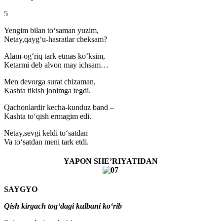
5
Yengim bilan to‘saman yuzim,
Netay,qayg‘u-hasratlar cheksam?
Alam-og‘riq tark etmas ko‘ksim,
Ketarmi deb alvon may ichsam…
Men devorga surat chizaman,
Kashta tikish jonimga tegdi.
Qachonlardir kecha-kunduz band –
Kashta to‘qish ermagim edi.
Netay,sevgi keldi to‘satdan
Va to‘satdan meni tark etdi.
YAPON SHE’RIYATIDAN
SAYGYO
Qish kirgach tog‘dagi kulbani ko‘rib