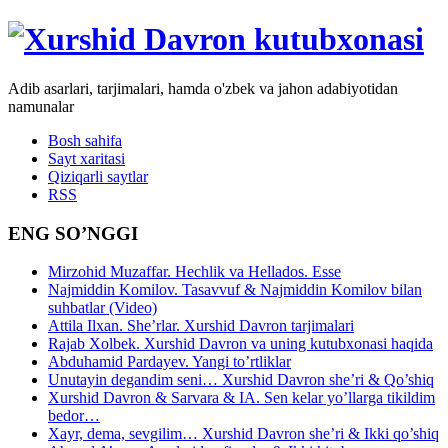
Adib asarlari, tarjimalari, hamda o'zbek va jahon adabiyotidan
namunalar
Bosh sahifa
Sayt xaritasi
Qiziqarli saytlar
RSS
ENG SO’NGGI
Mirzohid Muzaffar. Hechlik va Hellados. Esse
Najmiddin Komilov. Tasavvuf & Najmiddin Komilov bilan
suhbatlar (Video)
Attila Ilxan. She’rlar. Xurshid Davron tarjimalari
Rajab Xolbek. Xurshid Davron va uning kutubxonasi haqida
Abduhamid Pardayev. Yangi to’rtliklar
Unutayin degandim seni… Xurshid Davron she’ri & Qo’shiq
Xurshid Davron & Sarvara & IA. Sen kelar yo’llarga tikildim
bedor…
Xayr, dema, sevgilim… Xurshid Davron she’ri & Ikki qo’shiq