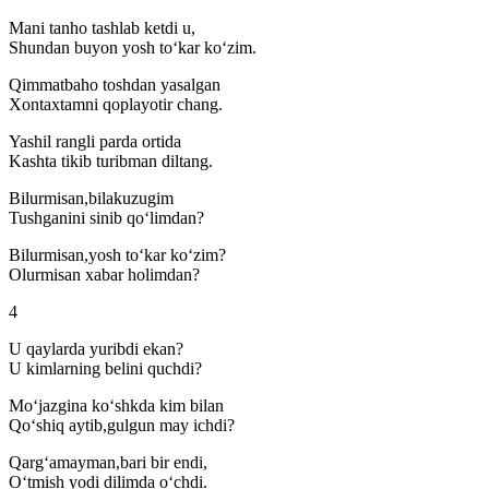
Mani tanho tashlab ketdi u,
Shundan buyon yosh to‘kar ko‘zim.
Qimmatbaho toshdan yasalgan
Xontaxtamni qoplayotir chang.
Yashil rangli parda ortida
Kashta tikib turibman diltang.
Bilurmisan,bilakuzugim
Tushganini sinib qo‘limdan?
Bilurmisan,yosh to‘kar ko‘zim?
Olurmisan xabar holimdan?
4
U qaylarda yuribdi ekan?
U kimlarning belini quchdi?
Mo‘jazgina ko‘shkda kim bilan
Qo‘shiq aytib,gulgun may ichdi?
Qarg‘amayman,bari bir endi,
O‘tmish yodi dilimda o‘chdi.