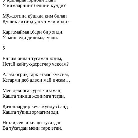
У кимларнинг белини қучди?
Мўжазгина кўшкда ким билан
Қўшиқ айтиб,гулгун май ичди?
Қарғамайман,бари бир энди,
Ўтмиш ёди дилимда ўчди.
5
Енгим билан тўсаман юзим,
Нетай,қайғу-ҳасратлар чексам?
Алам-оғриқ тарк этмас кўксим,
Кетарми деб алвон май ичсам…
Мен деворга сурат чизаман,
Кашта тикиш жонимга тегди.
Қачонлардир кеча-кундуз банд –
Кашта тўқиш эрмагим эди.
Нетай,севги келди тўсатдан
Ва тўсатдан мени тарк этди.