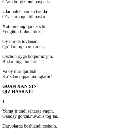
G‘am bo‘gizimni paypaslar.
Ular hali Chan’an haqda
O‘y surmoqni bilmaslar.
Xotinimning qora sochi
Yengildir bulutlardek,
Oy nurida tovlanadi
Qo‘llari oq marmardek,
Qachon oyga boqarmiz jim,
Bizlar birga tunlari
Va oy nuri quritadi
Ko‘zdan oqqan munglarni?
GUAN XAN-SIN
QIZ HASRATI
1
Yomg‘ir tindi saharga yaqin,
Qanday go‘zal,huv,oils tog‘lar.
Daryolarda boshlandi toshqin,