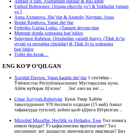
Ahmad A’zam. Asarlaridan fiqralar & Ikki kitob
Farhod Bobojonov. Orzuga eltuvchi yo‘l & Yulduzlar yurgan
yo`l
Anna Axmatova. She’rlar & Anatoliy Nayman. Anna
Ibodat Rajabova. Yangi she’rlar
Federiko Garsia Lorka. «Tamarit devoni»dan
Mirtemir domla xotirasiga bag’ishlov
Sulaymon Rahmon. Orzulardan yaratdi dunyo. (Tilak Jo’ra
siyrati va suvratiga chizgilar) & Tilak Jo’ra xotirasiga
bag’ishlov
Tolibi ilm kerak…
ENG KO’P O’QILGAN
Xurshid Davron. Vatan haqida she’rlar
1 сентябрь -
Ўзбекистон Республикасининг Мустақиллик куни.
Айём муборак бўлсин! Энг азиз ва энг…
Umar Xayyom.Ruboiylar
Буюк Умар Хайём
таваллудининг 970 йиллиги олдидан (15 май) Аввал
тафаккурда туғилиб, кейин қалб қўрига йўғрилган…
Mirzohid Muzaffar. Hechlik va Hellados. Esse
Тил нимага
имкон беради? Ўз қафасимизни яратишгами? Тил
инсоннинг энг даҳшатли эринчоқлиги эмасмиди? Биз