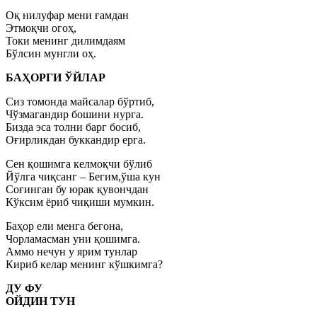
Оқ нилуфар мени ғамдан
Этмоқчи огоҳ,
Токи менинг дилимдаям
Бўлсин мунгли оҳ.
БАҲОРГИ ЎЙЛАР
Сиз томонда майсалар бўртиб,
Чўзмагандир бошини нурга.
Бизда эса толни барг босиб,
Оғирликдан буккандир ерга.
Сен қошимга келмоқчи бўлиб
Йўлга чиқсанг – Бегим,ўша кун
Соғинган бу юрак қувончдан
Кўксим ёриб чиқиши мумкин.
Баҳор ели менга бегона,
Чорламасман уни қошимга.
Аммо нечун у ярим тунлар
Кириб келар менинг кўшкимга?
ДУ ФУ
ОЙДИН ТУН