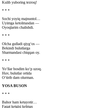
Kulib yuboring tezroq!
* * *
Sochi yoyiq majnuntol…
Uyimga ketolmasdan —
Oyoqlarim chalishdi.
* * *
Olcha gulladi qiyg‘os —
Bekindi bulutlarga
Sharmandasi chiqqan oy.
* * *
Yo‘llar bosdim ko‘p uzoq.
Huv, bulutlar ortida
O‘tirib dam olurman.
YOSA BUSON
* * *
Bahor ham ketayotir…
Faqat ketgisi kelmas