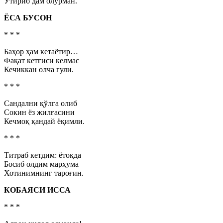
Ўтириб дам олурман.
ЁСА БУСОН
* * *
Баҳор ҳам кетаётир…
Фақат кетгиси келмас
Кечиккан олча гули.
* * *
Сандални қўлга олиб
Сокин ёз жилғасини
Кечмоқ қандай ёқимли.
* * *
Титраб кетдим: ётоқда
Босиб олдим марҳума
Хотинимнинг тароғин.
КОБАЯСИ ИССА
* * *