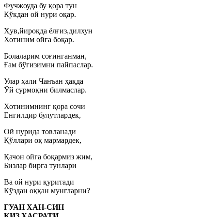
Фучжоуда бу қора тун
Кўкдан ой нури оқар.
Ҳув,йироқда ёлғиз,дилхун
Хотиним ойга боқар.
Болаларим соғинганман,
Ғам бўгизимни пайпаслар.
Улар ҳали Чанъан ҳақда
Ўй сурмоқни билмаслар.
Хотинимнинг қора сочи
Енгилдир булутлардек,
Ой нурида товланади
Қўллари оқ мармардек,
Қачон ойга боқармиз жим,
Бизлар бирга тунлари
Ва ой нури қуритади
Кўздан оққан мунгларни?
ГУАН ХАН-СИН
ҚИЗ ҲАСРАТИ