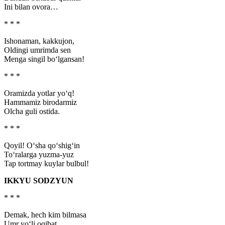
Ini bilan ovora…
* * *
Ishonaman, kakkujon,
Oldingi umrimda sen
Menga singil bo‘lgansan!
* * *
Oramizda yotlar yo‘q!
Hammamiz birodarmiz
Olcha guli ostida.
* * *
Qoyil! O‘sha qo‘shig‘in
To‘ralarga yuzma-yuz
Tap tortmay kuylar bulbul!
IKKYU SODZYUN
* * *
Demak, hech kim bilmasa
Umr yo‘li oqibat