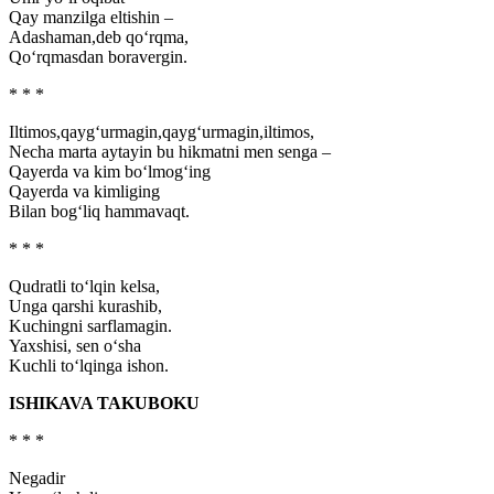
Qay manzilga eltishin –
Adashaman,deb qo‘rqma,
Qo‘rqmasdan boravergin.
* * *
Iltimos,qayg‘urmagin,qayg‘urmagin,iltimos,
Necha marta aytayin bu hikmatni men senga –
Qayerda va kim bo‘lmog‘ing
Qayerda va kimliging
Bilan bog‘liq hammavaqt.
* * *
Qudratli to‘lqin kelsa,
Unga qarshi kurashib,
Kuchingni sarflamagin.
Yaxshisi, sen o‘sha
Kuchli to‘lqinga ishon.
ISHIKAVA TAKUBOKU
* * *
Negadir