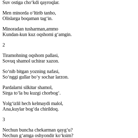
Suv ostiga cho‘kdi qayroqlar.
Men minorda o‘ltirib tanho,
Olislarga boqaman tag‘in.
Minoradan tusharman,ammo
Kundan-kun kuz oqshomi g‘amgin.
2
Tiramohning oqshom pallasi,
Sovuq shamol uchirar xazon.
So‘nib bitgan yozning nafasi,
So‘nggi gullar bo‘y sochar larzon.
Pardalarni silkitar shamol,
Sirga to‘la bu kuzgi chorbog‘.
Yolg‘izlil hech kelmaydi malol,
Ana,kuylar bog‘da chirildoq.
3
Nechun buncha chekarman qayg‘u?
Nechun g‘amga oshyondir ko‘ksim?