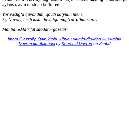
aylansa, ayni muddao bo‘lur edi:
Yor vaslig‘a quvondim, qovdi ko‘yidin meni,
Ey Navoiy, hech kishi davlatqa mag‘rur o‘lmasun…
Manba: «Ma’rifat saodati» gazetasi
Imom G’azzoliy. Qalb kitobi. «Ihyou ulumid-din»dan — Xurshid
Davron kutubxonasi
by
Khurshid Davron
on Scribd