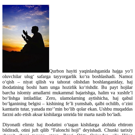
Qurbon hayiti yaqinlashganida hajga yo‘l
oluvchilar ulug‘ safarga tayyorgarlik ko‘ra boshlashadi. Namoz
o‘qish – niyat qilish va tahorat olishdan boshlanganiday, haj
ibodatining boshi ham unga hozirlik ko‘rishdir. Bu payt hojilar
barcha islomiy amallarni mukammal bajarishga, halim va xushfe’l
bo‘lishga intiladilar. Zero, ulamolarning aytishicha, haj qabul
bo‘lganining belgisi – kishining fe’li yumshab, qalbi ochilib, o‘zini
kamtarin tutar, yanada mo‘’min bo‘lib qolar ekan. Ushbu muqaddas
farzni ado etish aksar kishilarga umrida bir marta nasib bo‘ladi.
Diyonatli elimiz haj ibodatini o‘tagan kishilarga alohida ehtirom
bildiradi, otini juft qilib “Falonchi hoji” deyishadi. Chunki tarixiy