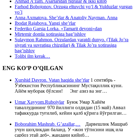
Ahmad A’zam. Asarlaridan fiqralar & Ikki kitob
Farhod Bobojonov. Orzuga eltuvchi yo‘l & Yulduzlar yurgan
yo`l
Anna Axmatova. She’rlar & Anatoliy Nayman. Anna
Ibodat Rajabova. Yangi she’rlar
Federiko Garsia Lorka. «Tamarit devoni»dan
Mirtemir domla xotirasiga bag’ishlov
Sulaymon Rahmon. Orzulardan yaratdi dunyo. (Tilak Jo’ra
siyrati va suvratiga chizgilar) & Tilak Jo’ra xotirasiga
bag’ishlov
Tolibi ilm kerak…
ENG KO’P O’QILGAN
Xurshid Davron. Vatan haqida she’rlar
1 сентябрь -
Ўзбекистон Республикасининг Мустақиллик куни.
Айём муборак бўлсин! Энг азиз ва энг…
Umar Xayyom.Ruboiylar
Буюк Умар Хайём
таваллудининг 970 йиллиги олдидан (15 май) Аввал
тафаккурда туғилиб, кейин қалб қўрига йўғрилган…
Boborahim Mashrab. G’azallar,…
Дарвешлик Машраб
учун шоҳликдан баланд. У «жон тўтисини ишқ ила
сарбоз этай деб», жандани кийиб…