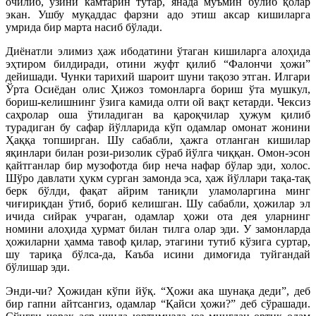
очилиб, ўзини камтарин тутар, янада мўъмин бўлиб қолар
экан. Ушбу муқаддас фарзни адо этиш аксар кишиларга
умрида бир марта насиб бўлади.
Диёнатли элимиз ҳаж ибодатини ўтаган кишиларга алоҳида
эҳтиром билдиради, отини жуфт қилиб “Фалончи ҳожи”
дейишади. Чунки тарихий шароит шуни тақозо этган. Илгари
Ўрта Осиёдан олис Ҳижоз томонларга бориш ўта мушкул,
бориш-келишнинг ўзига камида олти ой вақт кетарди. Чексиз
саҳролар оша ўтиладиган ва қароқчилар ҳужум қилиб
турадиган бу сафар йўлларида кўп одамлар омонат жонини
Ҳаққа топширган. Шу сабабли, ҳажга отланган кишилар
яқинлари билан рози-ризолик сўраб йўлга чиққан. Омон-эсон
қайтганлар бир музофотда бир неча нафар бўлар эди, холос.
Шўро давлати ҳукм сурган замонда эса, ҳаж йўллари тақа-тақ
берк бўлди, фақат айрим таниқли уламоларгина минг
чиғириқдан ўтиб, бориб келишган. Шу сабабли, ҳожилар эл
ичида сийрак учраган, одамлар ҳожи ота дея уларнинг
номини алоҳида ҳурмат билан тилга олар эди. У замонларда
ҳожиларни ҳамма тавоф қилар, этагини тутиб кўзига суртар,
шу тариқа бўлса-да, Каъба исини димоғида туйгандай
бўлишар эди.
Энди-чи? Ҳожидан кўпи йўқ. “Ҳожи ака шунақа деди”, деб
бир гапни айтсангиз, одамлар “Қайси ҳожи?” деб сўрашади.