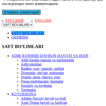
последующих моих комментариев.
РУССКИЙ
ENGLISH
SAYT BO'LIMLARI
QIDIRISH
SAYT BO’LIMLARI
ADIB XURSHID DAVRON HAYOTI VA IJODI
Adib haqida maqola va ma'lumotlar
Adib kitoblari
Badiha, esse, maqola, suhbat
Dostonlar, she'rlar, turkumlar
Drama, qissa, hikoya, esse
Qisqa mulohazalar, luqmalar
Ssenariy va loyihalar
Tarjimalar
KUTUBXONA
Alisher Navoiy hayoti va ijodi
Amir Temur hayoti va faoliyati