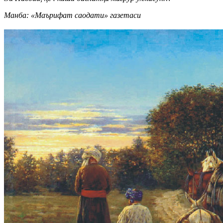
Манба: «Маърифат саодати» газетаси