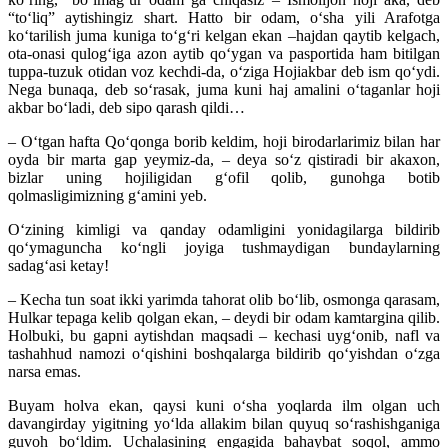
“to‘liq” aytishingiz shart. Hatto bir odam, o‘sha yili Arafotga
ko‘tarilish juma kuniga to‘g‘ri kelgan ekan –hajdan qaytib kelgach,
ota-onasi qulog‘iga azon aytib qo‘ygan va pasportida ham bitilgan
tuppa-tuzuk otidan voz kechdi-da, o‘ziga Hojiakbar deb ism qo‘ydi.
Nega bunaqa, deb so‘rasak, juma kuni haj amalini o‘taganlar hoji
akbar bo‘ladi, deb sipo qarash qildi…
– O‘tgan hafta Qo‘qonga borib keldim, hoji birodarlarimiz bilan har
oyda bir marta gap yeymiz-da, – deya so‘z qistiradi bir akaxon,
bizlar uning hojiligidan g‘ofil qolib, gunohga botib
qolmasligimizning g‘amini yeb.
O‘zining kimligi va qanday odamligini yonidagilarga bildirib
qo‘ymaguncha ko‘ngli joyiga tushmaydigan bundaylarning
sadag‘asi ketay!
– Kecha tun soat ikki yarimda tahorat olib bo‘lib, osmonga qarasam,
Hulkar tepaga kelib qolgan ekan, – deydi bir odam kamtargina qilib.
Holbuki, bu gapni aytishdan maqsadi – kechasi uyg‘onib, nafl va
tashahhud namozi o‘qishini boshqalarga bildirib qo‘yishdan o‘zga
narsa emas.
Buyam holva ekan, qaysi kuni o‘sha yoqlarda ilm olgan uch
davangirday yigitning yo‘lda allakim bilan quyuq so‘rashishganiga
guvoh bo‘ldim. Uchalasining engagida bahaybat soqol, ammo