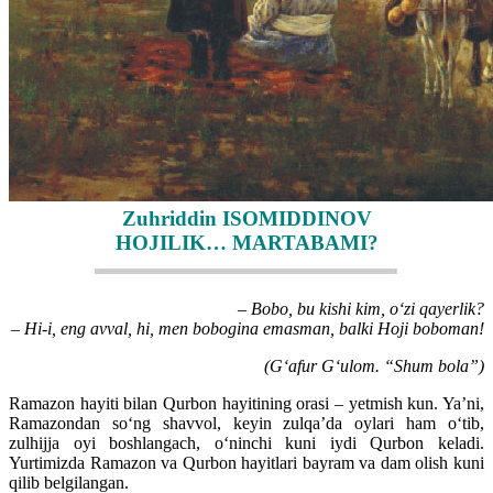
Zuhriddin ISOMIDDINOV
HOJILIK… MARTABAMI?
– Bobo, bu kishi kim, o‘zi qayerlik?
– Hi-i, eng avval, hi, men bobogina emasman, balki Hoji boboman!
(G‘afur G‘ulom. “Shum bola”)
Ramazon hayiti bilan Qurbon hayitining orasi – yetmish kun. Ya’ni,
Ramazondan so‘ng shavvol, keyin zulqa’da oylari ham o‘tib,
zulhijja oyi boshlangach, o‘ninchi kuni iydi Qurbon keladi.
Yurtimizda Ramazon va Qurbon hayitlari bayram va dam olish kuni
qilib belgilangan.