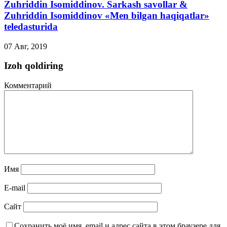
Zuhriddin Isomiddinov. Sarkash savollar &
Zuhriddin Isomiddinov «Men bilgan haqiqatlar»
teledasturida
07 Авг, 2019
Izoh qoldiring
Комментарий
Имя
E-mail
Сайт
Сохранить моё имя, email и адрес сайта в этом браузере для