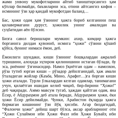
жами унвону мукофотларини айтиб таништирсангиз ҳам
кўплар билмайди, баъзиларни эса, отини айтсангиз кифоя –
исмининг ўзи ҳар қандай мукофотдан баланд…
Бас, ҳожи одам ҳам ўзининг ҳажга бориб келганини пеш
қилавермагани дуруст, ҳожилик унинг амалидан ва
суҳбатидан аён бўлсин.
Бизга савол беришлари мумкин: ахир, кимдир ҳажга
борганига дилдан қувониб, исмига “ҳожи” сўзини қўшиб
қўйса, бунинг нимаси ёмон, деб.
Ёмонлиги шундаки, киши ўзининг бошқалардан ажралиб
туришини, алоҳида эҳтиром қилинишини истаган бўлади, бу
эса, риёнинг ўзгинасидир. Намоз ўқиётган одам – намозхон,
рўза тутиб юрган киши – рўзадор дейилганидай, ҳаж амали
ўталадиган жойлар (Каъба, Мино, Арафот…)га борган киши
ҳожи аталади. Турли ўлкалардан келган одамлар, танимагани
учун, қилаётган ишидан келиб чиқиб, бир-бирини “Ҳожи!”
деб чақиради. Аммо мавсум тугаб, ҳаждан қайтган одам, яна
Ёсир, ё Абдураҳмон деб атала беради, Абдураҳмон ҳожи, ёки
ҳожи Ёсир дейилмайди. Чунки, Арабистон ёқларда ҳажга
бормаган кишининг ўзи йўқ ҳисоби. Агар биздагидай,
“Фалончи ҳожи” дейиш шарт бўлса, аксар арабларнинг оти
“Ҳожи Сулаймон ибн Ҳожи Фазл ибн Ҳожи Бувайҳ ибн