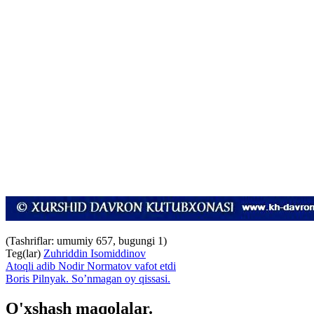
(Tashriflar: umumiy 657, bugungi 1)
Teg(lar)
Zuhriddin Isomiddinov
Atoqli adib Nodir Normatov vafot etdi
Boris Pilnyak. So’nmagan oy qissasi.
O'xshash maqolalar.