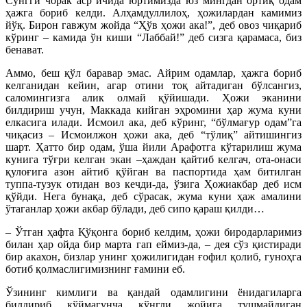
Сўнгги чорак аср ичида юртимизда юз мингдан ортиқ одам
ҳажга бориб келди. Алҳамдуллилоҳ, ҳожилардан камимиз
йўқ. Бирон гавжум жойда “Ҳўв ҳожи ака!”, деб овоз чиқариб
кўринг – камида ўн киши “Лаббай!” деб сизга қарамаса, биз
бенават.
Аммо, беш қўл баравар эмас. Айрим одамлар, ҳажга бориб
келганидан кейин, агар отини тоқ айтадиган бўлсангиз,
саломингизга алик олмай қўйишади. Ҳожи эканини
билдириш учун, Маккада кийган эҳромини ҳар жума куни
елкасига илади. Исмоил ака, деб кўринг, “бўлмағур одам”га
чиқасиз – Исмоилжон ҳожи ака, деб “тўлиқ” айтишингиз
шарт. Ҳатто бир одам, ўша йили Арафотга кўтарилиш жума
кунига тўғри келган экан –ҳаждан қайтиб келгач, ота-онаси
қулоғига азон айтиб қўйган ва паспортида ҳам битилган
туппа-тузук отидан воз кечди-да, ўзига Ҳожиакбар деб исм
қўйди. Нега бунақа, деб сўрасак, жума куни ҳаж амалини
ўтаганлар ҳожи акбар бўлади, деб сипо қараш қилди…
– Ўтган ҳафта Қўқонга бориб келдим, ҳожи биродарларимиз
билан ҳар ойда бир марта гап еймиз-да, – дея сўз қистиради
бир акахон, бизлар унинг ҳожилигидан ғофил қолиб, гуноҳга
ботиб қолмаслигимизнинг ғамини еб.
Ўзининг кимлиги ва қандай одамлигини ёнидагиларга
билдириб қўймагунча кўнгли жойига тушмайдиган