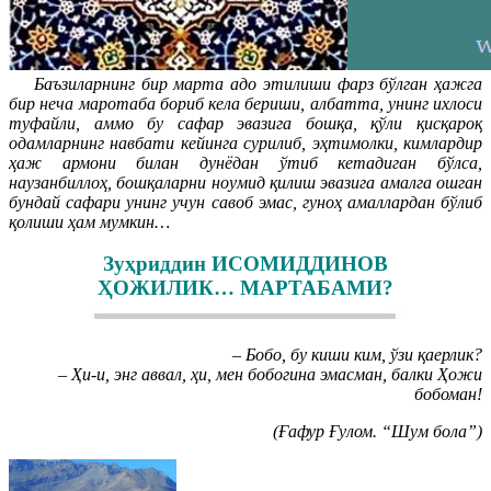
Баъзиларнинг бир марта адо этилиши фарз бўлган ҳажга
бир неча маротаба бориб кела бериши, албатта, унинг ихлоси
туфайли, аммо бу сафар эвазига бошқа, қўли қисқароқ
одамларнинг навбати кейинга сурилиб, эҳтимолки, кимлардир
ҳаж армони билан дунёдан ўтиб кетадиган бўлса,
наузанбиллоҳ, бошқаларни ноумид қилиш эвазига амалга ошган
бундай сафари унинг учун савоб эмас, гуноҳ амаллардан бўлиб
қолиши ҳам мумкин…
Зуҳриддин ИСОМИДДИНОВ
ҲОЖИЛИК… МАРТАБАМИ?
– Бобо, бу киши ким, ўзи қаерлик?
– Ҳи-и, энг аввал, ҳи, мен бобогина эмасман, балки Ҳожи
бобоман!
(Ғафур Ғулом. “Шум бола”)