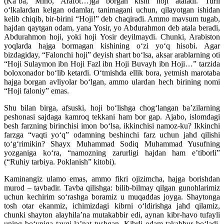
(Ka’ba, Mino, Arafot…)ga borgan kishi hoji ataladi. Turli
o‘lkalardan kelgan odamlar, tanimagani uchun, qilayotgan ishidan
kelib chiqib, bir-birini “Hoji!” deb chaqiradi. Ammo mavsum tugab,
hajdan qaytgan odam, yana Yosir, yo Abdurahmon deb atala beradi,
Abdurahmon hoji, yoki hoji Yosir deyilmaydi. Chunki, Arabiston
yoqlarda hajga bormagan kishining o‘zi yo‘q hisobi. Agar
bizdagiday, “Falonchi hoji” deyish shart bo‘lsa, aksar arablarning oti
“Hoji Sulaymon ibn Hoji Fazl ibn Hoji Buvayh ibn Hoji…” tarzida
boloxonador bo‘lib ketardi. O‘tmishda ellik bora, yetmish marotaba
hajga borgan avliyolar bo‘lgan, ammo ulardan hech birining nomi
“Hoji faloniy” emas.
Shu bilan birga, afsuski, hoji bo‘lishga chog‘langan ba’zilarning
peshonasi sajdaga kamroq tekkani ham bor gap. Ajabo, islomdagi
besh farzning birinchisi imon bo‘lsa, ikkinchisi namoz-ku? Ikkinchi
farzga “vaqti yo‘q” odamning beshinchi farz uchun jahd qilishi
to‘g‘rimikin? Shayx Muhammad Sodiq Muhammad Yusufning
yozganiga ko‘ra, “namozning zarurligi hajdan ham e’tiborli”
(“Ruhiy tarbiya. Poklanish” kitobi).
Kaminangiz ulamo emas, ammo fikri ojizimcha, hajga borishdan
murod – tavbadir. Tavba qilishga: bilib-bilmay qilgan gunohlarimiz
uchun kechirim so‘rashga boramiz u muqaddas joyga. Shaytonga
tosh otar ekanmiz, ichimizdagi kibrni o‘ldirishga jahd qilamiz,
chunki shayton alayhila’na mutakabbir edi, aynan kibr-havo tufayli
uning bo‘yniga tavqi la’nat tushgan. Kibrli odam takabbur bo‘ladi,