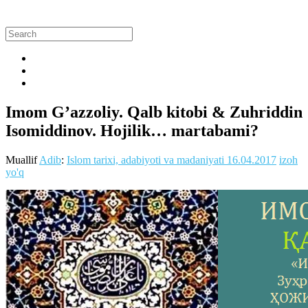
Imom G’azzoliy. Qalb kitobi & Zuhriddin
Isomiddinov. Hojilik… martabami?
Muallif
Adib
:
Islom tarixi, adabiyoti va madaniyati
16.04.2017
izoh
yo'q