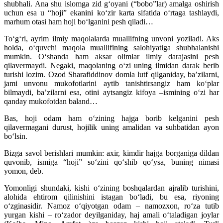
shubhali. Ana shu islomga zid g‘oyani (“bobo”lar) amalga oshirish
uchun esa u “hoji” ekanini ko‘zir karta sifatida o‘rtaga tashlaydi,
marhum otasi ham hoji bo‘lganini pesh qiladi…
To‘g‘ri, ayrim ilmiy maqolalarda muallifning unvoni yoziladi. Aks
holda, o‘quvchi maqola muallifining salohiyatiga shubhalanishi
mumkin. O‘shanda ham aksar olimlar ilmiy darajasini pesh
qilavermaydi. Negaki, maqolaning o‘zi uning ilmidan darak berib
turishi lozim. Ozod Sharafiddinov domla lutf qilganiday, ba’zilarni,
jami unvonu mukofotlarini aytib tanishtirsangiz ham ko‘plar
bilmaydi, ba’zilarni esa, otini aytsangiz kifoya –ismining o‘zi har
qanday mukofotdan baland…
Bas, hoji odam ham o‘zining hajga borib kelganini pesh
qilavermagani durust, hojilik uning amalidan va suhbatidan ayon
bo‘lsin.
Bizga savol berishlari mumkin: axir, kimdir hajga borganiga dildan
quvonib, ismiga “hoji” so‘zini qo‘shib qo‘ysa, buning nimasi
yomon, deb.
Yomonligi shundaki, kishi o‘zining boshqalardan ajralib turishini,
alohida ehtirom qilinishini istagan bo‘ladi, bu esa, riyoning
o‘zginasidir. Namoz o‘qiyotgan odam – namozxon, ro‘za tutib
yurgan kishi – ro‘zador deyilganiday, haj amali o‘taladigan joylar