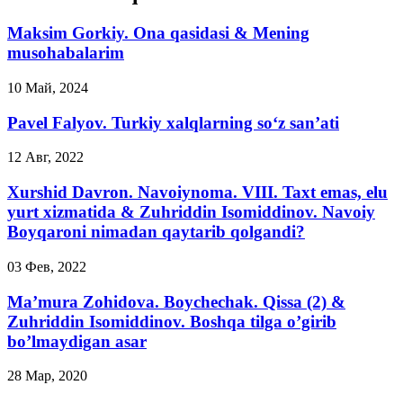
Maksim Gorkiy. Ona qasidasi & Mening
musohabalarim
10 Май, 2024
Pavel Falyov. Turkiy xalqlarning so‘z san’ati
12 Авг, 2022
Xurshid Davron. Navoiynoma. VIII. Taxt emas, elu
yurt xizmatida & Zuhriddin Isomiddinov. Navoiy
Boyqaroni nimadan qaytarib qolgandi?
03 Фев, 2022
Ma’mura Zohidova. Boychechak. Qissa (2) &
Zuhriddin Isomiddinov. Boshqa tilga o’girib
bo’lmaydigan asar
28 Мар, 2020