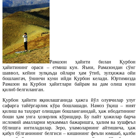
Рамазон ҳайити билан Қурбон
ҳайитининг ораси – етмиш кун. Яъни, Рамазондан сўнг
шаввол, кейин зулқаъда ойлари ҳам ўтиб, зулҳижжа ойи
бошлангач, ўнинчи куни ийди Қурбон келади. Юртимизда
Рамазон ва Қурбон ҳайитлари байрам ва дам олиш куни
қилиб белгиланган.
Қурбон ҳайити яқинлашганида ҳажга йўл олувчилар улуғ
сафарга тайёргарлик кўра бошлашади. Намоз ўқиш – ният
қилиш ва таҳорат олишдан бошланганидай, ҳаж ибодатининг
боши ҳам унга ҳозирлик кўришдир. Бу пайт ҳожилар барча
исломий амалларни мукаммал бажаришга, ҳалим ва хушфеъл
бўлишга интиладилар. Зеро, уламоларнинг айтишича, ҳаж
қабул бўлганининг белгиси – кишининг феъли юмшаб, қалби