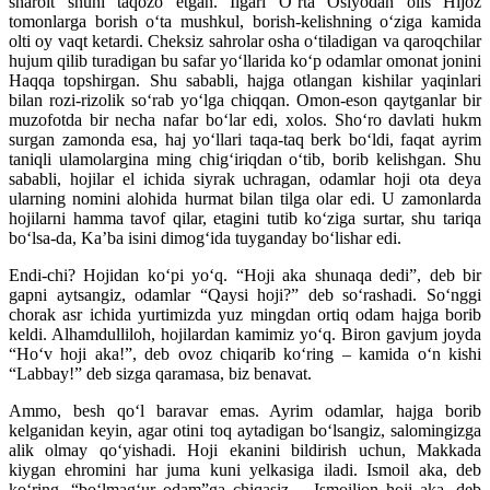
sharoit shuni taqozo etgan. Ilgari O‘rta Osiyodan olis Hijoz
tomonlarga borish o‘ta mushkul, borish-kelishning o‘ziga kamida
olti oy vaqt ketardi. Cheksiz sahrolar osha o‘tiladigan va qaroqchilar
hujum qilib turadigan bu safar yo‘llarida ko‘p odamlar omonat jonini
Haqqa topshirgan. Shu sababli, hajga otlangan kishilar yaqinlari
bilan rozi-rizolik so‘rab yo‘lga chiqqan. Omon-eson qaytganlar bir
muzofotda bir necha nafar bo‘lar edi, xolos. Sho‘ro davlati hukm
surgan zamonda esa, haj yo‘llari taqa-taq berk bo‘ldi, faqat ayrim
taniqli ulamolargina ming chig‘iriqdan o‘tib, borib kelishgan. Shu
sababli, hojilar el ichida siyrak uchragan, odamlar hoji ota deya
ularning nomini alohida hurmat bilan tilga olar edi. U zamonlarda
hojilarni hamma tavof qilar, etagini tutib ko‘ziga surtar, shu tariqa
bo‘lsa-da, Ka’ba isini dimog‘ida tuyganday bo‘lishar edi.
Endi-chi? Hojidan ko‘pi yo‘q. “Hoji aka shunaqa dedi”, deb bir
gapni aytsangiz, odamlar “Qaysi hoji?” deb so‘rashadi. So‘nggi
chorak asr ichida yurtimizda yuz mingdan ortiq odam hajga borib
keldi. Alhamdulliloh, hojilardan kamimiz yo‘q. Biron gavjum joyda
“Ho‘v hoji aka!”, deb ovoz chiqarib ko‘ring – kamida o‘n kishi
“Labbay!” deb sizga qaramasa, biz benavat.
Ammo, besh qo‘l baravar emas. Ayrim odamlar, hajga borib
kelganidan keyin, agar otini toq aytadigan bo‘lsangiz, salomingizga
alik olmay qo‘yishadi. Hoji ekanini bildirish uchun, Makkada
kiygan ehromini har juma kuni yelkasiga iladi. Ismoil aka, deb
ko‘ring, “bo‘lmag‘ur odam”ga chiqasiz – Ismoiljon hoji aka, deb