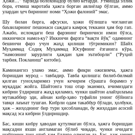
Ҳожи…” тарзида болохонадор бўлиб кетарди. Ўтмишда эллик
бора, етмиш маротаба ҳажга борган авлиёлар бўлган, аммо
улардан ҳеч бирининг номи “Ҳожи фалоний” эмас.
Шу билан бирга, афсуски, ҳожи бўлишга чоғланган
баъзиларнинг пешонаси саждага камроқ теккани ҳам бор гап.
Ажабо, исломдаги беш фарзнинг биринчиси имон бўлса,
иккинчиси намоз-ку? Иккинчи фарзга “вақти йўқ” одамнинг
бешинчи фарз учун жаҳд қилиши тўғримикин? Шайх
Муҳаммад Содиқ Муҳаммад Юсуфнинг ёзганига кўра,
“намознинг зарурлиги ҳаждан ҳам эътиборли” (“Руҳий
тарбия. Покланиш” китоби).
Каминангиз уламо эмас, аммо фикри ожизимча, ҳажга
боришдан мурод – тавбадир. Тавба қилишга: билиб-билмай
қилган гуноҳларимиз учун кечирим сўрашга борамиз у
муқаддас жойга. Шайтонга тош отар эканмиз, ичимиздаги
кибрни ўлдиришга жаҳд қиламиз, чунки шайтон алайҳилаъна
мутакаббир эди, айнан кибр-ҳаво туфайли унинг бўйнига
тавқи лаънат тушган. Кибрли одам такаббур бўлади, ҳолбуки,
ҳаж – жиҳоднинг бир тури ҳисобланади, бу жиҳоддан асосий
мақсад эса кибрни ўлдиришдир.
Бас, киши кибру ҳаводан қутулмаган бўлса, ҳажга боришдан
мақсадни яхши англамаган бўлиб чиқади, чунки ичидаги
шайтонни тош отиб ҳам ўлдира олмаган-да. Бас, ҳаж унинг