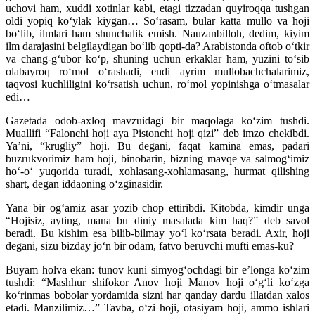
uchovi ham, xuddi xotinlar kabi, etagi tizzadan quyiroqqa tushgan
oldi yopiq ko‘ylak kiygan… So‘rasam, bular katta mullo va hoji
bo‘lib, ilmlari ham shunchalik emish. Nauzanbilloh, dedim, kiyim
ilm darajasini belgilaydigan bo‘lib qopti-da? Arabistonda oftob o‘tkir
va chang-g‘ubor ko‘p, shuning uchun erkaklar ham, yuzini to‘sib
olabayroq ro‘mol o‘rashadi, endi ayrim mullobachchalarimiz,
taqvosi kuchliligini ko‘rsatish uchun, ro‘mol yopinishga o‘tmasalar
edi…
Gazetada odob-axloq mavzuidagi bir maqolaga ko‘zim tushdi.
Muallifi “Falonchi hoji aya Pistonchi hoji qizi” deb imzo chekibdi.
Ya’ni, “krugliy” hoji. Bu degani, faqat kamina emas, padari
buzrukvorimiz ham hoji, binobarin, bizning mavqe va salmog‘imiz
ho‘-o‘ yuqorida turadi, xohlasang-xohlamasang, hurmat qilishing
shart, degan iddaoning o‘zginasidir.
Yana bir og‘amiz asar yozib chop ettiribdi. Kitobda, kimdir unga
“Hojisiz, ayting, mana bu diniy masalada kim haq?” deb savol
beradi. Bu kishim esa bilib-bilmay yo‘l ko‘rsata beradi. Axir, hoji
degani, sizu bizday jo‘n bir odam, fatvo beruvchi mufti emas-ku?
Buyam holva ekan: tunov kuni simyog‘ochdagi bir e’longa ko‘zim
tushdi: “Mashhur shifokor Anov hoji Manov hoji o‘g‘li ko‘zga
ko‘rinmas bobolar yordamida sizni har qanday dardu illatdan xalos
etadi. Manzilimiz…” Tavba, o‘zi hoji, otasiyam hoji, ammo ishlari