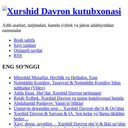
Adib asarlari, tarjimalari, hamda o'zbek va jahon adabiyotidan
namunalar
Bosh sahifa
Sayt xaritasi
Qiziqarli saytlar
RSS
ENG SO’NGGI
Mirzohid Muzaffar. Hechlik va Hellados. Esse
Najmiddin Komilov. Tasavvuf & Najmiddin Komilov bilan
suhbatlar (Video)
Attila Ilxan. She’rlar. Xurshid Davron tarjimalari
Rajab Xolbek. Xurshid Davron va uning kutubxonasi haqida
Abduhamid Pardayev. Yangi to’rtliklar
Unutayin degandim seni… Xurshid Davron she’ri & Qo’shiq
Xurshid Davron & Sarvara & IA. Sen kelar yo’llarga tikildim
bedor…
Xayr, dema, sevgilim… Xurshid Davron she’ri & Ikki qo’shiq