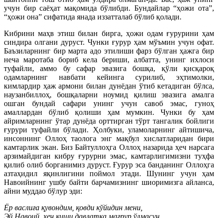
учун бир саёҳат мақомида бўлибди. Бундайлар “ҳожи ота”,
“ҳожи она” сифатида янада иззатталаб бўлиб қолади.
Кибрини маҳв этиш билан бирга, ҳожи одам ғурурини ҳам
синдира олгани дуруст. Чунки ғурур ҳам мўъмин учун офат.
Баъзиларнинг бир марта адо этилиши фарз бўлган ҳажга бир
неча маротаба бориб кела бериши, албатта, унинг ихлоси
туфайли, аммо бу сафар эвазига бошқа, қўли қисқароқ
одамларнинг навбати кейинга сурилиб, эҳтимолки,
кимлардир ҳаж армони билан дунёдан ўтиб кетадиган бўлса,
наузанбиллоҳ, бошқаларни ноумид қилиш эвазига амалга
ошган бундай сафари унинг учун савоб эмас, гуноҳ
амаллардан бўлиб қолиши ҳам мумкин. Чунки бу ҳам
айримларнинг ўтар дунёда орттирган тўрт тангалик бойлиги
ғурури туфайли бўлади. Ҳолбуки, уламоларнинг айтишича,
инсоннинг Оллоҳ таолога энг мақбул хислатларидан бири
камтарлик экан. Биз Байтуллоҳга Оллоҳ назарида ҳеч нарсага
арзимайдиган кибру ғурурни эмас, камтарлигимизни туҳфа
қилиб олиб борганимиз дуруст. Ғурур эса банданинг Оллоҳга
азтаҳидил яқинлигини поймол этади. Шунинг учун ҳам
Навоийнинг ушбу байти барчамизнинг шиоримизга айланса,
айни муддао бўлур эди:
Ёр васлиға қувондим, қовди кўйидин мени,
Эй Навоий, ҳеч киши давлатқа мағрур ўлмасун…