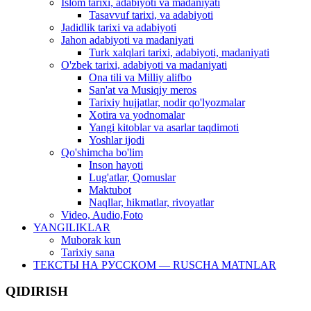
Islom tarixi, adabiyoti va madaniyati
Tasavvuf tarixi, va adabiyoti
Jadidlik tarixi va adabiyoti
Jahon adabiyoti va madaniyati
Turk xalqlari tarixi, adabiyoti, madaniyati
O'zbek tarixi, adabiyoti va madaniyati
Ona tili va Milliy alifbo
San'at va Musiqiy meros
Tarixiy hujjatlar, nodir qo'lyozmalar
Xotira va yodnomalar
Yangi kitoblar va asarlar taqdimoti
Yoshlar ijodi
Qo'shimcha bo'lim
Inson hayoti
Lug'atlar, Qomuslar
Maktubot
Naqllar, hikmatlar, rivoyatlar
Video, Audio,Foto
YANGILIKLAR
Muborak kun
Tarixiy sana
ТЕКСТЫ НА РУССКОМ — RUSCHA MATNLAR
QIDIRISH