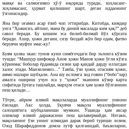
мавқе ва салмоғимиз ҳў-ў юқорида туради, хоҳласанг-
хоҳламасанг, ҳурмат қилишинг шарт, деган иддаонинг
ўзгинасидир.
Яна бир оғамиз асар ёзиб чоп эттирибди. Китобда, кимдир
унга “Ҳожисиз, айтинг, мана бу диний масалада ким ҳақ?” деб
савол беради. Бу кишим эса билиб-билмай йўл кўрсата
беради. Ахир, ҳожи дегани, сизу биздай жўн бир одам, фатво
берувчи муфти эмас-ку?
Буям ҳолва экан: тунов куни симёғочдаги бир эълонга кўзим
тушди: “Машҳур шифокор Анов ҳожи Манов ҳожи ўғли кўзга
кўринмас боболар ёрдамида сизни ҳар қандай дарду иллатдан
халос этади. Манзилимиз…” Тавба, ўзи ҳожи, отасиям ҳожи,
аммо ишлари шубҳали. Ана шу исломга зид ғояни (“бобо”лар)
амалга ошириш учун эса у “ҳожи” эканини кўзир карта
сифатида ўртага ташлайди, марҳум отаси ҳам ҳожи бўлганини
пеш қилади…
Тўғри, айрим илмий мақолаларда муаллифнинг унвони
ёзилади. Акс ҳолда, ўқувчи мақола муаллифининг
салоҳиятига шубҳаланиши мумкин. Ўшанда ҳам аксар
олимлар илмий даражасини пеш қилавермайди. Негаки,
мақоланинг ўзи унинг илмидан дарак бериб туриши лозим.
Озод Шарафиддинов домла лутф қилганидай, баъзиларни,