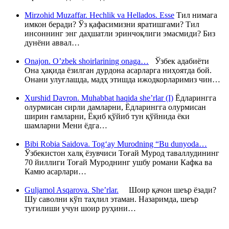
Mirzohid Muzaffar. Hechlik va Hellados. Esse
Тил нимага
имкон беради? Ўз қафасимизни яратишгами? Тил
инсоннинг энг даҳшатли эринчоқлиги эмасмиди? Биз
дунёни аввал…
Onajon. O’zbek shoirlarining onaga…
Ўзбек адабиёти
Она ҳақида ёзилган дурдона асарларга ниҳоятда бой.
Онани улуғлашда, мадҳ этишда ижодкорларимиз чин…
Xurshid Davron. Muhabbat haqida she’rlar (I)
Ёдларингга
олурмисан сирли дамларни, Ёдларингга олурмисан
ширин ғамларни, Ёқиб қўйиб тун қўйнида ёки
шамларни Мени ёдга…
Bibi Robia Saidova. Tog‘ay Murodning “Bu dunyoda…
Ўзбекистон халқ ёзувчиси Тоғай Мурод таваллудининг
70 йиллиги Тоғай Муроднинг ушбу романи Кафка ва
Камю асарлари…
Guljamol Asqarova. She’rlar.
Шоир қачон шеър ёзади?
Шу саволни кўп таҳлил этаман. Назаримда, шеър
туғилиши учун шоир руҳини…