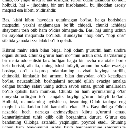
holbuki, haj – jihodning bir turi hisoblanadi, bu jihoddan asosiy
maqsad esa kibrni o‘ldirishdir.
Bas, kishi kibru havodan qutulmagan bo‘lsa, hajga borishdan
maqsadni yaxshi anglamagan bo‘lib chiqadi, chunki ichidagi
shaytonni tosh otib ham o‘ldira olmagan-da. Bas, haj uning uchun
bir sayohat maqomida bo‘libdi. Bundaylar “hoji ota”, “hoji ona”
sifatida yanada izzattalab bo‘lib qoladi.
Kibrini mahv etish bilan birga, hoji odam g‘ururini ham sindira
olgani durust. Chunki g‘urur ham mo‘’min uchun ofat. Ba’zilarning
bir marta ado etilishi farz bo‘lgan hajga bir necha marotaba borib
kela berishi, albatta, uning ixlosi tufayli, ammo bu safar evaziga
boshqa, qo‘li qisqaroq odamlarning navbati keyinga surilib,
ehtimolki, kimlardir haj armoni bilan dunyodan o‘tib ketadigan
bo‘lsa, nauzanbilloh, boshqalarni noumid qilish evaziga amalga
oshgan bunday safari uning uchun savob emas, gunoh amallardan
bo‘lib qolishi ham mumkin. Chunki bu ham ayrimlarning o‘tar
dunyoda orttirgan to‘rt tangalik boyligi g‘ururi tufayli bo‘ladi.
Holbuki, ulamolarning aytishicha, insonning Olloh taologa eng
maqbul xislatlaridan biri kamtarlik ekan. Biz Baytullohga Olloh
nazarida hech narsaga arzimaydigan kibru g‘ururni emas,
kamtarligimizni tuhfa qilib olib borganimiz durust. G‘urur esa
bandaning Ollohga aztahidil yaqinligini poymol etadi. Shuning
uchun ham Navoiyning ushbu bayti barchamizning shiorimizga