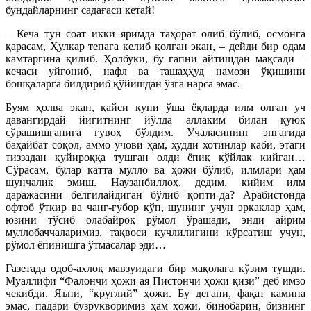
бундайларнинг садағаси кетай!
– Кеча тун соат икки яримда таҳорат олиб бўлиб, осмонга
қарасам, Ҳулкар тепага келиб қолган экан, – дейди бир одам
камтаргина қилиб. Ҳолбуки, бу гапни айтишдан мақсади –
кечаси уйғониб, нафл ва ташаҳҳуд намози ўқишини
бошқаларга билдириб қўйишдан ўзга нарса эмас.
Буям ҳолва экан, қайси куни ўша ёқларда илм олган уч
давангирдай йигитнинг йўлда аллаким билан қуюқ
сўрашишганига гувоҳ бўлдим. Учаласининг энгагида
баҳайбат соқол, аммо учови ҳам, худди хотинлар каби, этаги
тиззадан қуйироққа тушган олди ёпиқ кўйлак кийган…
Сўрасам, булар катта мулло ва ҳожи бўлиб, илмлари ҳам
шунчалик эмиш. Наузанбиллоҳ, дедим, кийим илм
даражасини белгилайдиган бўлиб қопти-да? Арабистонда
офтоб ўткир ва чанг-ғубор кўп, шунинг учун эркаклар ҳам,
юзини тўсиб олабайроқ рўмол ўрашади, энди айрим
муллобаччаларимиз, тақвоси кучлилигини кўрсатиш учун,
рўмол ёпинишга ўтмасалар эди…
Газетада одоб-ахлоқ мавзуидаги бир мақолага кўзим тушди.
Муаллифи “Фалончи ҳожи ая Пистончи ҳожи қизи” деб имзо
чекибди. Яъни, “круглий” ҳожи. Бу дегани, фақат камина
эмас, падари бузрукворимиз ҳам ҳожи, бинобарин, бизнинг