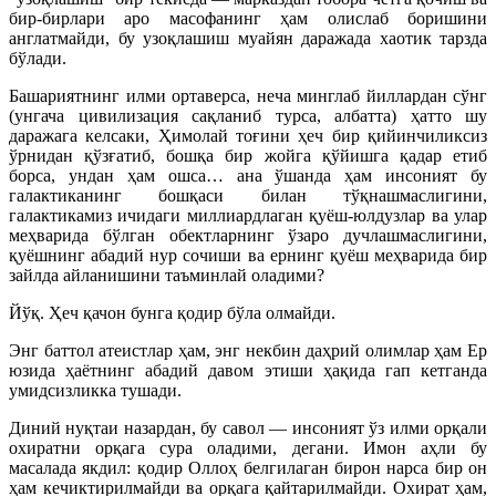
бир-бирлари аро масофанинг ҳам олислаб боришини
англатмайди, бу узоқлашиш муайян даражада хаотик тарзда
бўлади.
Башариятнинг илми ортаверса, неча минглаб йиллардан сўнг
(унгача цивилизация сақланиб турса, албатта) ҳатто шу
даражага келсаки, Ҳимолай тоғини ҳеч бир қийинчиликсиз
ўрнидан қўзғатиб, бошқа бир жойга қўйишга қадар етиб
борса, ундан ҳам ошса… ана ўшанда ҳам инсоният бу
галактиканинг бошқаси билан тўқнашмаслигини,
галактикамиз ичидаги миллиардлаган қуёш-юлдузлар ва улар
меҳварида бўлган обектларнинг ўзаро дучлашмаслигини,
қуёшнинг абадий нур сочиши ва ернинг қуёш меҳварида бир
зайлда айланишини таъминлай оладими?
Йўқ. Ҳеч қачон бунга қодир бўла олмайди.
Энг баттол атеистлар ҳам, энг некбин даҳрий олимлар ҳам Ер
юзида ҳаётнинг абадий давом этиши ҳақида гап кетганда
умидсизликка тушади.
Диний нуқтаи назардан, бу савол — инсоният ўз илми орқали
охиратни орқага сура оладими, дегани. Имон аҳли бу
масалада якдил: қодир Оллоҳ белгилаган бирон нарса бир он
ҳам кечиктирилмайди ва орқага қайтарилмайди. Охират ҳам,