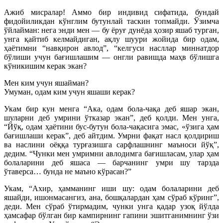
Ажиб мисралар! Аммо бир индивид сифатида, бундай
фидойиликдан кўнглим бутунлай таскин топмайди. Ўзимча
ўйлайман: нега энди мен — бу ёруғ дунёда ҳозир яшаб турган,
унга қайтиб келмайдиган, ақлу шуури жойида бир одам,
ҳаётимни “навқирон авлод”, “келгуси насллар миннатдор
бўлиши учун бағишлашим — онгли равишда маҳв бўлишга
кўникишим керак экан?
Мен ким учун яшайман?
Умуман, одам ким учун яшаши керак?
Укам бир кун менга “Ака, одам бола-чақа деб яшар экан,
шуларни деб умрини ўтказар экан”, деб қолди. Мен унга,
“Йўқ, одам ҳаётини бус-бутун бола-чақасига эмас, «ўзига ҳам
бағишлаши керак”, деб айтдим. Умрни фақат насл қолдириш
ва наслини оёққа турғазишга сарфлашнинг маъноси йўқ”,
дедим. “Чунки мен умримни авлодимга бағишласам, улар ҳам
болаларини деб яшаса — барчанинг умри шу тарзда
ўтаверса… бунда не маъно кўрасан?”
Укам, “Ахир, ҳамманинг иши шу: одам болаларини деб
яшайди, ишонмасангиз, ана, бошқалардан ҳам сўраб кўринг”,
деди. Мен сўраб ўтирмадим, чунки унга қадар узоқ йўлда
ҳамсафар бўлган бир кампирнинг гапини эшитганимнинг ўзи