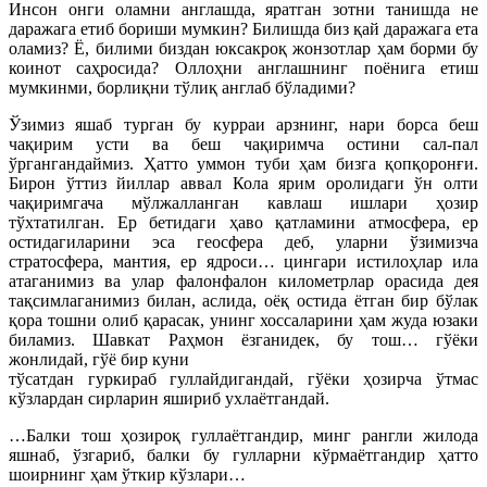
Инсон онги оламни англашда, яратган зотни танишда не
даражага етиб бориши мумкин? Билишда биз қай даражага ета
оламиз? Ё, билими биздан юксакроқ жонзотлар ҳам борми бу
коинот саҳросида? Оллоҳни англашнинг поёнига етиш
мумкинми, борлиқни тўлиқ англаб бўладими?
Ўзимиз яшаб турган бу курраи арзнинг, нари борса беш
чақирим усти ва беш чақиримча остини сал-пал
ўргангандаймиз. Ҳатто уммон туби ҳам бизга қопқоронғи.
Бирон ўттиз йиллар аввал Кола ярим оролидаги ўн олти
чақиримгача мўлжалланган кавлаш ишлари ҳозир
тўхтатилган. Ер бетидаги ҳаво қатламини атмосфера, ер
остидагиларини эса геосфера деб, уларни ўзимизча
стратосфера, мантия, ер ядроси… цингари истилоҳлар ила
атаганимиз ва улар фалонфалон километрлар орасида дея
тақсимлаганимиз билан, аслида, оёқ остида ётган бир бўлак
қора тошни олиб қарасак, унинг хоссаларини ҳам жуда юзаки
биламиз. Шавкат Раҳмон ёзганидек, бу тош…
гўёки
жонлидай, гўё бир куни
тўсатдан гуркираб гуллайдигандай, гўёки ҳозирча ўтмас
кўзлардан сирларин яшириб ухлаётгандай.
…Балки тош ҳозироқ гуллаётгандир, минг рангли жилода
яшнаб, ўзгариб, балки бу гулларни кўрмаётгандир ҳатто
шоирнинг ҳам ўткир кўзлари…