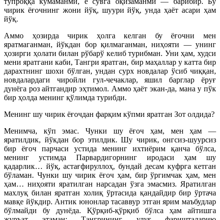
тупроққа кўмаманми, ё сувга оқизаманми — барибир. Бу
чирик ёғочнинг жони йўқ, шуури йўқ, унда ҳаёт асари ҳам
йўқ.
Аммо ҳозирда чирик ҳолга келган бу ёғочни мен
яратмаганман, йўкдан бор қилмаганман, ниҳояти — унинг
ҳозирги ҳолати билан рўбарў келиб турибман. Уни ҳам, худси
мени яратгани каби, Тангри яратган, бир маҳаллар у катта бир
дарахтнинг шохи бўлган, ундан сурх новдалар ўсиб чиққан,
новдалардаги чиройли гул-чечаклар, яшил барглар ёруғ
дунёга роз айтгандир эҳтимол. Аммо ҳаёт экан-да, мана у пўк
бир ҳолда менинг қўлимда турибди.
Менинг шу чирик ёғочдан фарқим кўпми яратган Зот олдида?
Менимча, кўп эмас. Чунки шу ёғоч ҳам, мен ҳам —
яратилдик, йўкдан бор этилдик. Шу чирик, онгсиз-шуурсиз
бир ёғоч парчаси устида менинг ихтиёрим қанча бўлса,
менинг устимда Парвардигорнинг иродаси ҳам шу
қадарлик… йўқ, астағфируллоҳ, бундай десам куфрга кетган
бўламан. Чунки шу чирик ёғоч ҳам, бир ўргимчак ҳам, мен
ҳам… ниҳояти яратилган нарсадан ўзга эмасмиз. Яратилган
махлуқ билан яратган холиқ ўртасида қандайдир бир ўртача
мавқе йўкдир. Антик юнонлар тасаввур этган ярим маъбудлар
бўлмайди бу дунёда. Қўрқиб-қўрқиб бўлса ҳам айтишга
журъат этаман: Тангрининг улуғ фаришталарию