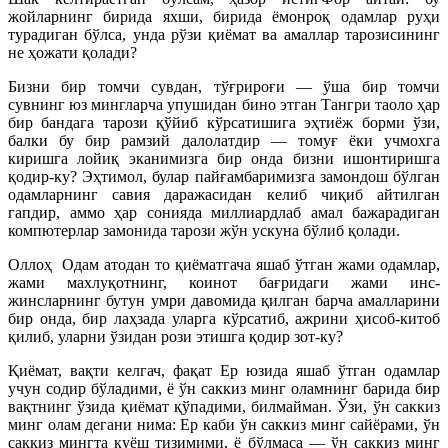
жойларнинг бирида яхши, бирида ёмонроқ одамлар руҳи
турадиган бўлса, унда рўзи қиёмат ва амаллар тарозисининг
не ҳожати қолади?
Бизни бир томчи сувдан, тўғрироғи — ўша бир томчи
сувнинг юз мингларча упушидан бино этган Тангри таоло ҳар
бир бандага тарози қўйиб кўрсатишига эҳтиёж борми ўзи,
балки бу бир рамзий далолатдир — томуғ ёки учмохга
киришга лойиқ эканимизга бир онда бизни ишонтиришга
қодир-ку? Эҳтимол, булар пайғамбаримизга замондош бўлган
одамларнинг савия даражасидан келиб чиқиб айтилган
гапдир, аммо ҳар сонияда миллиардлаб амал бажарадиган
компютерлар замонида тарози жўн ускуна бўлиб қолади.
Оллоҳ
Одам атодан то қиёматгача яшаб ўтган жами одамлар,
жами махлуқотнинг, коинот бағридаги жами инс-
жинсларнинг бутун умри давомида қилган барча амалларини
бир онда, бир лаҳзада уларга кўрсатиб, ажрини ҳисоб-китоб
қилиб, уларни ўзидан рози этишга қодир зот-ку?
Қиёмат, вақти келгач, фақат Ер юзида яшаб ўтган одамлар
учун содир бўладими, ё ўн саккиз минг оламнинг барида бир
вақтнинг ўзида қиёмат қўпадими, билмайман. Ўзи, ўн саккиз
минг олам дегани нима: Ер каби ўн саккиз минг сайёрами, ўн
саккиз мингта қуёш тизимими, ё бўлмаса — ўн саккиз минг