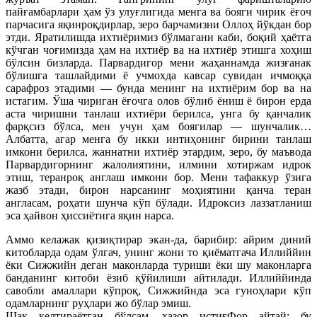
пайғамбарлари ҳам ўз улуғлигида менга ва бояги чирик ёғоч
парчасига яқинроқдирлар, зеро барчамизни Оллоҳ йўкдан бор
этди. Яратилишда ихтиёримиз бўлмагани каби, боқий ҳаётга
кўчган чоғимизда ҳам на ихтиёр ва на ихтиёр этишга хоҳиш
бўлсин бизларда. Парвардигор мени жаҳаннамда жизғанак
бўлишга ташлайдими ё учмохда кавсар сувидан ичмоққа
сарафроз этадими — бу
нда менинг на ихтиёрим бор ва на
истагим. Ўша чириган ёғочга олов бўлиб ёниш ё бирон ерда
аста чиришни танлаш ихтиёри берилса, унга бу қанчалик
фарқсиз бўлса, мен учун ҳам боягилар — шунчалик…
Албатта, агар менга бу икки интиҳонинг бирини танлаш
имкони берилса, жаннатни ихтиёр этардим, зеро, бу маъвода
Парвардигорнинг жалолиятини, илмини хотиржам идрок
этиш, теранроқ англаш имкони бор. Мени тафаккур ўзига
жазб этади, бирон нарсанинг моҳиятини қанча теран
англасам, роҳати шунча кўп бўлади. Идроксиз лаззатланиш
эса ҳайвон ҳиссиётига яқин нарса.
Аммо келажак қизиқтирар экан-да, барибир: айрим диний
китобларда одам ўлгач, унинг жони то қиёматгача Иллиййин
ёки Сижжийн деган маконларда туриши ёки шу маконларга
банданинг китоби ёзиб қўйилиши айтилади. Иллиййинда
савобли амаллари кўпроқ, Сижжийнда эса гуноҳлари кўп
одамларнинг руҳлари жо бўлар эмиш.
Шак келтираётган бўлсам, ҳазор истиғФор айтай: бу