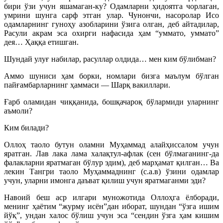
бири ўзи учун яшамаган-ку? Одамларни ҳидоятга чорлаган,
умрини шунга сарф этган улар. Чунончи, насоролар Исо
одамларнинг гуноҳу азобларини ўзига олган, деб айтадилар,
Расули акрам эса охирги нафасида ҳам “уммато, уммато”
дея… Ҳаққа етишган.
Шундай улуғ набилар, расуллар олдида… мен ким бўлибман?
Аммо шуниси ҳам борки, номлари бизга маълум бўлган
пайғамбарларнинг ҳаммаси — Шарқ вакиллари.
Ғарб оламидан чиққанида, бошқачароқ бўлармиди уларнинг
аъмоли?
Ким билади?
Оллоҳ таоло бутун оламни Муҳаммад алайҳиссалом учун
яратган. Лав лака лама халақтул-афлак (сен бўлмаганинг-да
фалакларни яратмаган бўлур эдим), деб марҳамат қилган… Ва
лекин Тангри таоло Муҳаммаднинг (с.а.в) ўзини одамлар
учун, уларни имонга даъват қилиш учун яратмаганми эди?
Навоий беш аср илгари муножотида Оллоҳга ёлборади,
менинг ҳаётим “журму исён”дан иборат, шундан “ўзга ишим
йўқ”, ундан халос бўлиш учун эса “сендин ўзга ҳам кишим