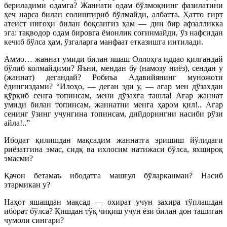
бериладими одамга? Жаннати одам бўлмоқнинг фазилатини
ҳеч нарса билан солиштириб бўлмайди, албатта. Ҳатто ғирт
атеист нигоҳи билан боқсангиз ҳам — дин бир афзалликка
эга: тақводор одам бировга ёмонлик соғинмайди, ўз нафсидан
кечиб бўлса ҳам, ўзгаларга манфаат етказишга интилади.
Аммо… жаннат умиди билан яшаш Оллоҳга иддао қилгандай
бўлиб колмайдими? Яъни, мендан бу (намозу ниёз), сендан у
(жаннат) дегандай? Робиъа Адавийянинг муножоти
ёдингиздами? “Илоҳо, — деган эди у, — агар мен дўзахдан
қўрқиб сенга топинсам, мени дўзахга ташла! Агар жаннат
умиди билан топинсам, жаннатни менга ҳаром қил!.. Агар
сенинг ўзинг учунгина топинсам, дийдорингни насиби рўзи
айла!..”
Ибодат қилишдан мақсадим жаннатга эришиш йўлидаги
риёзатгина эмас, сидқ ва ихлосим натижаси бўлса, яхшироқ
эмасми?
Қачон бетамаъ ибодатга машғул бўларканман? Насиб
этармикан у?
Наҳот яшашдан мақсад — охират учун захира тўплашдан
иборат бўлса? Қишдан тўқ чиқиш учун ёзи билан дон ташиган
чумоли сингари?