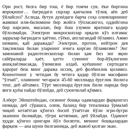
Ори рост, бизга бир тош, ё бир томчи сув, ёки биргина
япроқнинг… бағридаги сирлар қанчалик тўлиқ аён деб
ўйлайсиз? Аслида, бутун дунёдаги барча соҳа олимларининг
жамики илм-билимини бир жойга тўпласангиз, оддийгина
бир нарсани, масалан, бир бош узумни яратишга қодир
бўлолмайди. Электрон микроскоплар орқали кўз илғамас
зарралар бағридаги ҳаётни, гўёки, англагандай бўламиз. Аммо
нимани, қай даражада? Электрон, протон, нейтрон дея
тақсимлаш билан уларнинг ичига кирган бўламизми? Энг
замонавий радиотелескоплар билан ҳам биз энг яқин
сайёраларда ҳаёт, ҳатто сувнинг бор-йўқлигини
аниқлаёлмасакда, ўзимизни алдаб, қуёшнинг сиртидаги
ҳарорат беш минг даража иссиқ, деб фолбинлик қиламиз.
Коинотнинг у четидан бу четига қадар бўлган масофани
“ўлчаб”, оламнинг чегараси 45-60 миллиард ёруғлик йилига
тенг, деб айтамиз. Тўрт миллиард ёруғлик йили нарида бир
янги қуёш пайдо бўлибди, деб суюнчилаб қўямиз.
Алберт Эйнштейндан, сизнинг бошқа одамлардан фарқингиз
нимада, деб сўрашса, олим, баланд бир тепаликка ўрмалаб
чиқиб кетаётган қўнғиз босиб ўтаётган йўли эгри-бугри
эканини билмайди, тўғри кетяпман, деб ўйлайди. Одамзот
худди қўнғиз цингари йўл босяпти, менинг бошқалардан
фарқим — ана шуни билганимда, деб жавоб қилган экан.