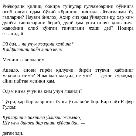
Риёкорлик қилиш, бокира туйғулар гулчамбарини бўйнига
осиб олган одам бўлиб кўриниш ниятида айтяпманми бу
гапларни? Наузан биллоҳ. Ахир сиз ҳам ўйларсиз-ку, ҳар ким
дунёга саволларини бериб, дунё ҳам унга иноят қилганича
жавобини олиб кўнгли тинчигани яхши деб? Нодира
ёзганидай:
Эй дил… на учун жаҳона келдинг?
Кайфиятини баён этиб кет!
Менинг саволларим…
Аввало, анови гирён қилувчи, бирён этувчи: ҳаётнинг
маъноси нима? Яшашдан мақсад не ўзи? — деган сўроқлар
айни пайтда меники ҳам.
Одам нима учун ва ким учун яшайди?
Тўғри, ҳар бир даврнинг бунга ўз жавоби бор. Бир пайт Ғафур
Ғулом:
Кўпларнинг бахтига ўзликни жамлаб,
Шу улуғ бинога бир ғишт қўйсак бас, —
деган эди.