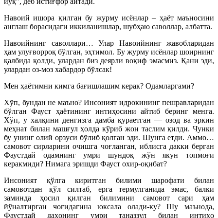
йўқ”, деб истиғфор айтади.
Навоий ишора қилган бу журму исёнлар – ҳаёт маъносини
англаш борасидаги иккиланишлар, шубҳаю саволлар, албатта.
Навоийнинг саволлари… Улар Навоийнинг жавобларидан
ҳам улуғворроқ бўлган, эҳтимол. Бу журму исёнлар шоирнинг
қалбида қолди, улардан биз деярли воқиф эмасмиз. Қани эди,
улардан оз-моз хабардор бўлсак!
Мен ҳаётимни кимга бағишлашим керак? Одамларгами?
Хўп, бундан не маъно? Инсоният идрокининг пешравларидан
бўлган Фауст ҳаётининг интиҳосини айтиб беринг менга.
Хўп, у халқини денгизга дамба қураетган — озод ва эркин
меҳнат билан машғул ҳолда кўриб жон таслим қилди. Чунки
бу унинг олий орзуси бўлиб қолган эди. Шунга етди. Аммо…
самовот сирларини очишга чоғланган, иблисга дакки берган
Фаустдай одамнинг умри шундоқ жўн якун топмоғи
керакмиди? Нимага эришди Фауст охир-оқибат?
Инсоният қўлга киритган билими шарофати билан
самовотдан қўл силтаб, ерга термулганида эмас, балки
заминда ҳосил қилган билимини самовот сари ҳам
йўналтирган чоғидагина юксала олади-ку? Шу маънода,
Фаустдай даҳонинг умри таназзул билан интиҳо