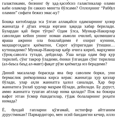
галактиками, бизнинг бу ҳад-ҳасобсиз галактикалар олами
каби оламлар ўн саккиз мингта бўлсами? Оллоҳнинг “Раббул
оламин” сифати бежиз эмас-ку?
Бошқа китобларда эса ўлган аллақайси одамларнинг ҳозир
жаннатда ё дўзах ичида юргани ҳақида хабар берилади.
Булардан қай бири тўғри? Одам ўлса, Мункар-Накирлар
саволидан кейин унинг номаи аъмоли очилиб, қилмишига
яраша ажрини ола бошлайдими ё охират кунини,
маҳшаргоҳдаги қиёматни, Сирот кўпригидан ўтишни…
кутишадими? Мункар-Накирлар қабр ичига кириб, марҳумни
сўроқ-саволга тутади, дейдилар. Ўша кезда одам бир қур
тирилиб, сўнг такрор ўладими, ёинки ўлгандан сўнг тирилиш
(ал-баъса баъд ал-мавт) фақат рўзи қиёматда юз берадими?
Диний масалалар борасида яна бир саволим борки, уни
бермаслик риёкорликка кирса керак: жаннатда ҳур қизлар
бўлади, улар аҳли жаннатга ҳалол саналади, Ҳар бир
жаннатига ўнлаб ҳурлар маҳрам бўлади, дейилади. Бу дуруст,
аммо жаннатга тушган аёллар нима қилади? Пок ва бокира
вафот этган ўсмир ёшидагилар, гўдак болаларнинг роҳати
нимада?
Ё, бундай гапларни қўзғамай, истиғфор айтганим
дурустмикан? Парвардигоро, мен осий бандангни кечир, илло