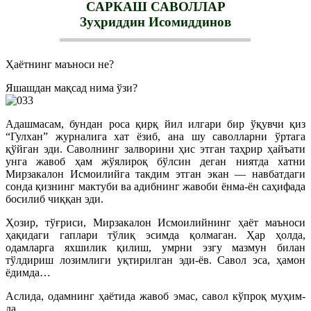
САРКАШ САВОЛЛАР
Зуҳриддин Исомиддинов
Ҳаётнинг маъноси не?
Яшашдан мақсад нима ўзи?
Адашмасам, бундан роса қирқ йил илгари бир ўқувчи қиз
“Гулхан” журналига хат ёзиб, ана шу саволларни ўртага
қўйган эди. Саволнинг залворини ҳис этган таҳрир ҳайъати
унга жавоб ҳам жўялироқ бўлсин деган ниятда хатни
Мирзакалон Исмоилийга такдим этган экан — навбатдаги
сонда қизнинг мактуби ва адибнинг жавоби ёнма-ён саҳифада
босилиб чиққан эди.
Ҳозир, тўғриси, Мирзакалон Исмоилийнинг ҳаёт маъноси
ҳақидаги гаплари тўлиқ эсимда қолмаган. Ҳар ҳолда,
одамларга яхшилик қилиш, умрни эзгу мазмун билан
тўлдириш лозимлиги уқтирилган эди-ёв. Савол эса, ҳамон
ёдимда…
Аслида, одамнинг ҳаётида жавоб эмас, савол кўпроқ муҳим-
да.