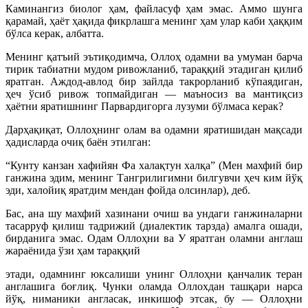
Каминангиз биолог ҳам, файласуф ҳам эмас. Аммо шунга
қарамай, ҳаёт ҳақида фикрлашга менинг ҳам улар каби ҳаққим
бўлса керак, албатта.
Менинг қатъий эътиқодимча, Оллоҳ одамни ва умуман барча
тирик табиатни мудом ривожланиб, тараққий этадиган қилиб
яратган. Аждод-авлод бир зайлда такрорланиб кўпаядиган,
ҳеч ўсиб ривож топмайдиган — маъносиз ва мантиқсиз
ҳаётни яратишнинг Парвардигорга лузуми бўлмаса керак?
Дарҳақиқат, Оллоҳнинг олам ва одамни яратишидан мақсади
ҳадисларда очиқ баён этилган:
“Кунту канзан хафийян Фа халақтун халқа” (Мен махфий бир
ганжина эдим, менинг Тангрилигимни билгувчи ҳеч ким йўқ
эди, халойиқ яратдим мендан фойда олсинлар), деб.
Бас, ана шу махфий хазинани очиш ва ундаги ганжиналарни
тасарруф қилиш тадрижий (диалектик тарзда) амалга ошади,
бирданига эмас. Одам Оллоҳни ва У яратган оламни англаш
жараёнида ўзи ҳам тараққий
этади, одамнинг юксалиши унинг Оллоҳни қанчалик теран
англашига боғлиқ. Чунки оламда Оллохдан ташқари нарса
йўқ,
ниманики англасак, инкишоф этсак, бу — Оллоҳни