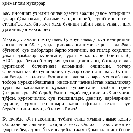
қиёмат ҳам муқаррар.
Бас, инсоният ўз илми билан ҳаётни абадий давом эттиришга
қодир бўла олмас, билими чандон ошиб, “дунёнинг тагига
етгани”да ҳам бир кун маҳв бўлиши тайин экан, унда… илм
ўрганишдан мақсад не?
Мақсад… амалий жиҳатдан, бу ёруғ оламда кун кечиришни
енгиллатиш бўлса, унда, ривожланганимиз сари — дарёлар
бўғилиб, сув омборлари барпо этилгани, денгизлар соҳилига
улкан дамбалар қурилгани, уран маъданлари бойитилиб,
АЕСларда беҳисоб энергия ҳосил қилингани, ботқоқпиклар
қуритилиб, балчиғидан алюминий олингани, тоғлар
сариёғдай кесиб туширилиб, йўллар солингани ва… бунинг
оқибатида экология бузилгани, давлатлараро муносабатлар
тобора мураккаблашгани, инсоният чалинаётган касалликлар
тури ва касалланиш кўлами кўпаяётгани, глобал иқлим
ўзгаришлари рўй бериб, бунинг оқибатида мисли кўрилмаган
тўфон, қурғоқчилик, сув тошқинлари, денгизу дарёларнинг
қуриши, ўрмон ёнғинлари каби офатлар тез-тез рўй
бераётганини нима деб изоҳлаймиз?..
Бу дунёда кўп нарсанинг тубига етиш мумкин, аммо қодир
Оллоҳни англашнинг охирига эмас. Оллоҳ — азал, абад ва
қудрати беадад зот. Ўтмиш адиблар жами ўрмонларнинг ёғочи