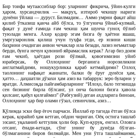
Бир тоифа мутаассиблар бор: уларнинг фикрича, ўйин-кулги
ҳаром, хурсандчилик — макруҳ, изтироб чекишу нариги
дунёни ўйлаш — дуруст. Билмадим… Аммо умрни фақат айш
қилиб ўтказиш қанча айб бўлса, то ўлгунича ўйнаб-кулмай,
фақат у дунё ғамида ғам чекиш ҳам шунча гуноҳ бўлиб
туюлади менга. Ахир қодир эгам бизга бу ҳаётни яшаш,
умргузаронлик қилиш учун туҳфа этди, ер юзини киши
баҳрини очадиган анвои чечаклар ила безади, лазиз неъматлар
берди, бунга нечун қувониб яйрамаслик керак? Агар биз доим
ғам чекиб, ҳаётдан рози бўлмай, қовоғимизни уйиб
юраберсак, бу Оллоҳнинг берганига норозиликни
англатмайдими, ношукурликка қараб кетмайдими? Оллоҳ
таолонинг нафақат жаннати, балки бу ёруғ дунёси ҳам,
ҳатто… даҳшатли дўзахи ҳам азиз ва табаррук: зеро буларни у
яратди. Алмисоқда пайғамбарларнинг “Илоҳо, бало тегмишда
сен бизнинг бирла бўлсанг, ул онча балони бизга ҳавола
қилсанг, қабул қилғаймиз” (Рабғузий) деган ахдларига биноан,
Оллоҳнинг ҳар бир олами гўзал, севинч
лик, азиз…
Қўлимда эски бир ёғоч парчаси. Йиллаб ер тагида ётган бўлса
керак, қорайиб ҳам кетган, обдон чириган. Оёқ остига ташлаб
эзсанг, уқаланиб кетгулик ҳоли бор. Қуп-қуруқ, енгил. Оловга
отсанг, ёнади-кетади, сўнг унинг бу дунёда бўлган-
бўлмаганини биров билмайди. Мен уни ўтга ташлайманми,