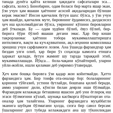
танада дунёга қайта келиши ҳақидаги сафсаталари эса…
сафсата, холос). Бинобарин, одам боласи бир марта яшар экан,
ўзи учун ҳам яшаши ҳаётнинг асосий ақидаларидан бўлиши
керак эмасми? Инсон қанчалик бутун шахс бўлса, у ўзи учун
ҳам яшайди, қанчалик муте, бировнинг ёрдамисиз, далдасисиз
ҳеч иш қилолмайдиган бўлса, умрининг кўпини бировларни
деб ўтказади. Бу — одам худбин бўлиб, ёвуз бўлиб, бир-
бирига бўри бўлиб яшаши дегани эмас. Ҳар бир киши
такрорланмас ҳаётини тобора мукаммаллаштиришга
интилмоғи, вақти ва куч-қувватини, ақл-зеҳнини комилликка
эришиш учун сарфламоғи лозим. Ана ўшанда фарзандпар ҳам
биздан улги олиб, ҳар бири ўз соҳасида камолга етишга
ҳаракат қилади, бутун жамият шу тарзда тараққий этиб,
мукаммаллашади. Йўқса… бола-чақани кўпайтириб, уларни
уйли-жойли, ишли қиламан деб умри
миз ўтаверади.
Ҳеч ким бошқа бировга ўзи қадар жон койитмайди. Ҳатто
фарзандига ҳам. Бир тоифа ота-оналар бор: болаларининг
қорнини тўйғазиб, устини бутлайди, бошпана қилиб беради,
аммо уларнинг дили, кўнгли билан деярли иши бўлмайди.
Фарзандим келажакда беташвиш яшасин деб уни ёғлироқ иш
эгаси бўлмоғини кўзлаб, шунақа касбкорга йўналтирган ота-
оналар ҳам талайгина. Уларнинг фарзандига муҳаббатли
эканига шубҳам бўлмагани ҳолда, сизга бир савол берсам:
ўшаларнинг дил тубида келажакдаги ана шу тўкинликдан