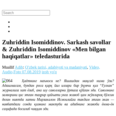
Zuhriddin Isomiddinov. Sarkash savollar
& Zuhriddin Isomiddinov «Men bilgan
haqiqatlar» teledasturida
Muallif
Adib
:
O'zbek tarixi, adabiyoti va madaniyati
,
Video,
Audio,Foto
07.08.2019
izoh yo'q
Ҳаётнинг маъноси не? Яшашдан мақсад нима ўзи?
Адашмасам, бундан роса қирқ йил илгари бир ўқувчи қиз “Гулхан”
журналига хат ёзиб, ана шу саволларни ўртага қўйган эди. Саволнинг
залворини ҳис этган таҳрир ҳайъати унга жавоб ҳам жўялироқ бўлсин
деган ниятда хатни Мирзакалон Исмоилийга такдим этган экан —
навбатдаги сонда қизнинг мактуби ва адибнинг жавоби ёнма-ён
саҳифада босилиб чиққан эди.