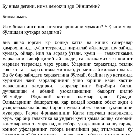
Бу нима дегани, нима демоқчи эди Эйнштейн?
Б
илмайман.
Илм билан инсоният нимага эриши
ши мумкин? У ўзини маҳв
бўлишдан қутқара оладими?
Биз яшаб юрган Ер бошқа катта ва кичик сайёралар
ҳамроҳлигида қуёш теграсида пириллаб айланади, шу зайлда
кунлар, ойлар, йил ва асрлар ўтади, қуёш — галактикамиз
марказини тавоф қилиб айланади, галактикамиз эса коинот
маркази теграсида чарх уради. Уларнинг ҳаракатида тезлик
ғоят катта — ҳар сонияда минглаб, ўн минглаб километрлар…
Ва бу бир зайлдаги ҳаракатгина бўлмай, баайни нур қатимида
кўринган чанг зарраларининг учиб юриши каби хаотик
мавжланиш ҳамдирки, “зарралар”нинг бир-бири билан
дучлашиши ё абадий узоқлашишини башорат қилиб
бўлмайди. Тўқнашиб кетган оламлар ҳалок бўлади.
Олимларнинг башоратича, ҳар қандай космик обект яқин ё
узоқ келажакда бошқа бирон шундай обект билан тўқнашиши
муқаррар. Гарчи Фридманнинг Катта портлаш назариясига
кўра, ҳар бир галактика ва ундаги қуёш ҳамда бошқа самовий
жисмлар коинот марказидан тобора узоқлашиши ва шу тариқа
коинот уфқларининг тобора кенгайиши рад этилмасада, бу
“узоқлашиш” бир текисда — марказдан тобор
а четга қочиш ва