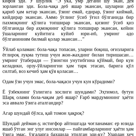
кифоя эди. У шўрлик “Э ука, умр дегани шу экан, дея
зорланган эди. Бола-чақа деб яшар экансан, шуларни деб
қариб ҳам кетар экансан, ўзинг емай, едирар, ўзинг киймай,
кийдирар экансан. Аммо ўғлинг ўсиб ўғил бўлганида бир
пахмоқнинг қўлига топширар экансан, қизинг ўсиб қиз
бўлганида бир аҳмоқнинг қўлига топширар экансан, кейин
ўшаларнинг куйитига куйиб юри-иб, умринг адо
бўлганиниям билмай қолар экансан…”
Ўйлаб қоламан: бола-чақа топасан, уларни боқиш, оғизларига
ёғлироқ луқма тутиш учун жон-жахдинг билан тиришасан…
умринг ўтаберади — ўзингни унутибгина қўймай, бир кун
келадики, орзу-ўйларингни ҳам тарк этасан, барига қўл
силтаб, воз кечиб ҳам қўя қоласан…
Одам ўзи учун эмас, бола-чақаси учун кун кўрадими?
Ё ўзбекнинг ўзлигига хослиги шундами? Эҳтимол, бутун
Шарқ олами бола-чақам деб яшар? Ғарб мардумининг ҳаёти
эса аввало ўзига аталгандир?
Агар шундай бўлса, қай томон ҳақроқ?
Шундай дейман-у, истиғфор айтишгада чоғланаман: ер юзида
яшаб ўтган энг улуғ инсонлар — пайғамбарларнинг ҳаёти ҳам
ўзига эмас, ўзгаларга бахшида этилган эди-ку? Улардан ҳеч