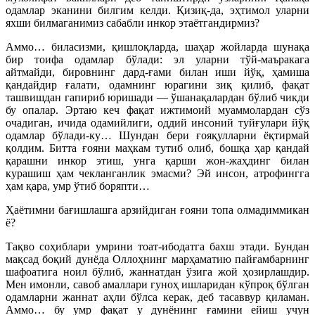
одамлар эканини билгим келди. Қизиқ-да, эҳтимол уларни
яхши билмаганимиз сабабли инкор этаётгандирмиз?
Аммо… биласизми, қишлоқларда, шаҳар жойларда шунақа
бир тоифа одамлар бўлади: эл уларни тўй-маъракага
айтмайди, бировнинг дард-ғами билан иши йўқ, ҳамиша
қандайдир ғалати, одамнинг юрагини зиқ қилиб, фақат
ташвишдан гапириб юришади — ўшанақалардан бўлиб чикди
бу опалар. Эртаю кеч фақат ижтимоий муаммолардан сўз
очадиган, ичида одамийлиги, оддий инсоний туйғулари йўқ
одамлар бўлади-ку… Шундан бери ғояқулларни ёқтирмай
қолдим. Битта ғояни маҳкам тутиб олиб, бошқа ҳар қандай
қарашни инкор этиш, унга қарши жон-жаҳдинг билан
курашиш ҳам чекланганлик эмасми? Эй инсон, атрофингга
ҳам қара, умр ўтиб боряпти…
Ҳаётимни бағишлашга арзийдиган ғояни топа олмадиммикан
ё?
Тақво соҳиблари умрини тоат-ибодатга бахш этади. Бундан
мақсад боқий дунёда Оллоҳнинг марҳаматию пайғамбарнинг
шафоатига ноил бўлиб, жаннатдан ўзига жой ҳозирлашдир.
Мен имонли, савоб амаллари гуноҳ ишларидан кўпроқ бўлган
одамларни жаннат аҳли бўлса керак, деб тасаввур қиламан.
Аммо… бу умр фақат у дунёнинг ғамини ейиш учун