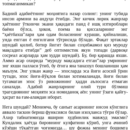
топмаганмикан?
Бадиий адабиётнинг моҳиятига назар солинг: унинг тубида
инсон армони ва андуҳи ётибди. Энг кичик лирик жанрлар
ҳаётнинг ўткинчи экани ҳақидаги панд ё ишқ изтироблари
баёни бўлса, ҳикоя, поема ва қиссаларнинг энг
“ҳаётбахш”лари ҳам одам боласининг кураши, қийналиши,
унда енгган ё енгилгани тўғрисида бўлади. Фақат эртаклар
шундай қилиб, ботир йигит билан соҳибжамол қиз муроду
мақсадига етибди” деб оптимистик якун топади (дарвоқе
сосреал асарларда ҳам худди шундай). Бу, бир қарашда яхши.
Аммо асар охирида “муроду мақсадига етган”лар умрининг
энг яхши палласи ўтиб, бу ёғига яна таназзул бошланиши ҳам
маълум. Энг улкан жанр — эпосларда эса йиғи асосий ўрин
тутади, эпос йиғи-йўқлов билан хотималанади, йиғи билан
тугамаган эпос ўз ривожининг ҳадди аълосига етмаган
саналади. Адабий жанрларнинг олий тури бўлмиш
трагедиянинг моҳияти эса номиданоқ аён: унинг ўзаги қайғу-
ҳасрат ва ғам-аламдан иборат.
Нега шундай? Менимча, бу санъат асарининг инсон кўнглига
аввало таскин бериш функсияси билан изоҳланса тўғри бўлар.
Ахир табиатимизда яширин худбинлик мавжуд эмасми?
Кундалик ҳаётда бировнинг кулфатини кўриб, унга ачиниб
кўзёши тўкаётган чоғимизда… шу фожиа менинг бошимга