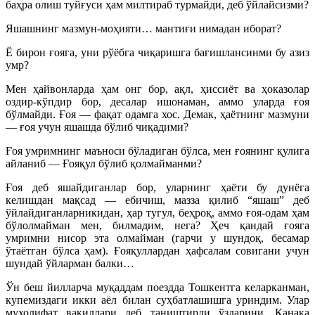
баҳра олиш туйғуси ҳам милтираб турмайди, деб ўйлайсизми?
Яшашнинг мазмун-моҳияти… мантиғи нимадан иборат?
Ё бирон ғояга, уни рўёбга чиқаришга бағишлансинми бу азиз
умр?
Мен ҳайвонларда ҳам онг бор, ақл, ҳиссиёт ва ҳоказолар
оздир-кўпдир бор, десалар ишонаман, аммо уларда ғоя
бўлмайди. Ғоя — фақат одамга хос. Демак, ҳаётнинг мазмуни
— ғоя учун яшашда бўлиб чиқадими?
Ғоя умримнинг маъноси бўладиган бўлса, мен ғоянинг қулига
айланиб — Ғояқул бўлиб қолмайманми?
Ғоя деб яшайдиганлар бор, уларнинг ҳаёти бу дунёга
келишдан мақсад — ебичиш, мазза қилиб “яшаш” деб
ўйлайдиганларникидан, ҳар тугул, беҳроқ, аммо ғоя-одам ҳам
бўлолмайман мен, билмадим, нега? Ҳеч қандай ғояга
умримни нисор эта олмайман (гарчи у шундоқ, бесамар
ўтаётган бўлса ҳам). Ғояқуллардан ҳафсалам совигани учун
шундай ўйларман балки…
Ўн беш йилларча муқаддам поездда Тошкентга келарканман,
купемиздаги икки аёл билан суҳбатлашишга уриндим. Улар
мухолифат вакиллари деб таништирди ўзларини. Қанақа