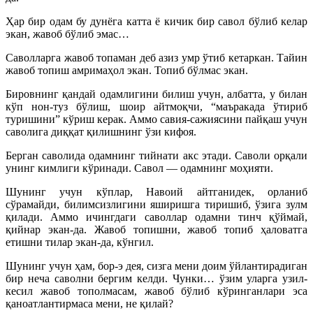
Ҳар бир одам бу дунёга катта ё кичик бир савол бўлиб келар
экан, жавоб бўлиб эмас…
Саволларга жавоб топаман деб азиз умр ўтиб кетаркан. Тайин
жавоб топиш амримаҳол экан. Топиб бўлмас экан.
Бировнинг қандай одамлигини билиш учун, албатта, у билан
кўп нон-туз бўлиш, шоир айтмоқчи, “маъракада ўтириб
туришини” кўриш керак. Аммо савия-сажиясини пайқаш учун
саволига диққат қилишнинг ўзи кифоя.
Берган саволида одамнинг тийнати акс этади. Саволи орқали
унинг кимлиги кўринади. Савол — одамнинг моҳияти.
Шунинг учун кўплар, Навоий айтганидек, орланиб
сўрамайди, билимсизлигини яширишга тиришиб, ўзига зулм
қилади. Аммо ичингдаги саволлар одамни тинч қўймай,
қийнар экан-да. Жавоб топишни, жавоб топиб ҳаловатга
етишни тилар экан-да, кўнгил.
Шунинг учун ҳам, бор-э дея, сизга мени доим ўйлантирадиган
бир неча саволни бергим келди. Чунки… ўзим уларга узил-
кесил жавоб тополмасам, жавоб бўлиб кўринганлари эса
қаноатлантирмаса мени, не қилай?