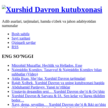
Adib asarlari, tarjimalari, hamda o'zbek va jahon adabiyotidan
namunalar
Bosh sahifa
Sayt xaritasi
Qiziqarli saytlar
RSS
ENG SO’NGGI
Mirzohid Muzaffar. Hechlik va Hellados. Esse
Najmiddin Komilov. Tasavvuf & Najmiddin Komilov bilan
suhbatlar (Video)
Attila Ilxan. She’rlar. Xurshid Davron tarjimalari
Rajab Xolbek. Xurshid Davron va uning kutubxonasi haqida
Abduhamid Pardayev. Yangi to’rtliklar
Unutayin degandim seni… Xurshid Davron she’ri & Qo’shiq
Xurshid Davron & Sarvara & IA. Sen kelar yo’llarga tikildim
bedor…
Xayr, dema, sevgilim… Xurshid Davron she’ri & Ikki qo’shiq