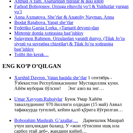
Ahmad A’zam. Asarlaridan fiqralar & Ikki kitob
Farhod Bobojonov. Orzuga eltuvchi yo‘l & Yulduzlar yurgan
yo`l
Anna Axmatova. She’rlar & Anatoliy Nayman. Anna
Ibodat Rajabova. Yangi she’rlar
Federiko Garsia Lorka. «Tamarit devoni»dan
Mirtemir domla xotirasiga bag’ishlov
Sulaymon Rahmon. Orzulardan yaratdi dunyo. (Tilak Jo’ra
siyrati va suvratiga chizgilar) & Tilak Jo’ra xotirasiga
bag’ishlov
Tolibi ilm kerak…
ENG KO’P O’QILGAN
Xurshid Davron. Vatan haqida she’rlar
1 сентябрь -
Ўзбекистон Республикасининг Мустақиллик куни.
Айём муборак бўлсин! Энг азиз ва энг…
Umar Xayyom.Ruboiylar
Буюк Умар Хайём
таваллудининг 970 йиллиги олдидан (15 май) Аввал
тафаккурда туғилиб, кейин қалб қўрига йўғрилган…
Boborahim Mashrab. G’azallar,…
Дарвешлик Машраб
учун шоҳликдан баланд. У «жон тўтисини ишқ ила
сарбоз этай деб», жандани кийиб…