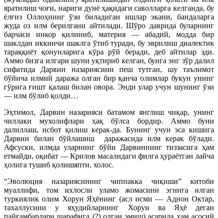
яратилиш чоғи, нариги дунё ҳақидаги саволларга келганда, бу
ёлғиз Оллоҳнинг ўзи биладиган ишлар экани, бандаларга
жуда оз илм берилгани айтилади. Шўро даврида буларнинг
барчаси инкор қилиниб, материя — абадий, модда бир
шаклдан иккинчи шаклга ўтиб туради, бу эврилиш диалектик
тараққиёт қонунларига кўра рўй беради, деб айтилар эди.
Аммо бизга илгари шуни уқтириб келган, бунга энг зўр далил
сифатида Дарвин назариясини пеш тутган, шу таълимот
бўйича илмий даража олган бир қанча олимлар букун унинг
гўрига ғишт қалаш билан овора. Энди улар учун шунинг ўзи
— илм бўлиб қолди…
Эҳтимол, Дарвин назарияси батамом янглиш чиқар, унинг
чиллаки мухолифлари ҳақ бўлса бордир. Аммо буни
далиллаш, исбот қилиш керак-да. Бунинг учун эса кишига
Дарвин билан бўйлашиш
даражасида илм керак бўлади.
Афсуски, илмда уларнинг бўйи Дарвиннинг тиззасига ҳам
етмайди, оқибат — Крилов масалидаги филга ҳураётган лайча
ҳолига тушиб қолишяпти, холос.
“Эволюция назариясининг чиппакка чиқиши” китоби
муаллифи, том ихлосли уламо жомасини эгнига илган
туркиялик олим Хорун Яҳёнинг (асл исми — Аднон Октар,
тахаллусини у яҳудийларнинг Хорун ва Яҳё деган
пайғамбарлари шарафига (?) олган эмиш) асарида ҳам асосий