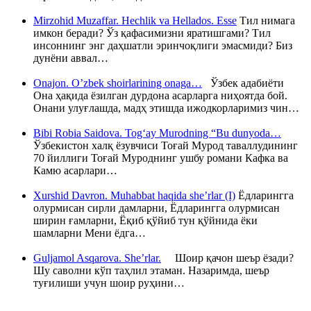
Mirzohid Muzaffar. Hechlik va Hellados. Esse
Тил нимага
имкон беради? Ўз қафасимизни яратишгами? Тил
инсоннинг энг даҳшатли эринчоқлиги эмасмиди? Биз
дунёни аввал…
Onajon. O’zbek shoirlarining onaga…
Ўзбек адабиёти
Она ҳақида ёзилган дурдона асарларга ниҳоятда бой.
Онани улуғлашда, мадҳ этишда ижодкорларимиз чин…
Bibi Robia Saidova. Tog‘ay Murodning “Bu dunyoda…
Ўзбекистон халқ ёзувчиси Тоғай Мурод таваллудининг
70 йиллиги Тоғай Муроднинг ушбу романи Кафка ва
Камю асарлари…
Xurshid Davron. Muhabbat haqida she’rlar (I)
Ёдларингга
олурмисан сирли дамларни, Ёдларингга олурмисан
ширин ғамларни, Ёқиб қўйиб тун қўйнида ёки
шамларни Мени ёдга…
Guljamol Asqarova. She’rlar.
Шоир қачон шеър ёзади?
Шу саволни кўп таҳлил этаман. Назаримда, шеър
туғилиши учун шоир руҳини…