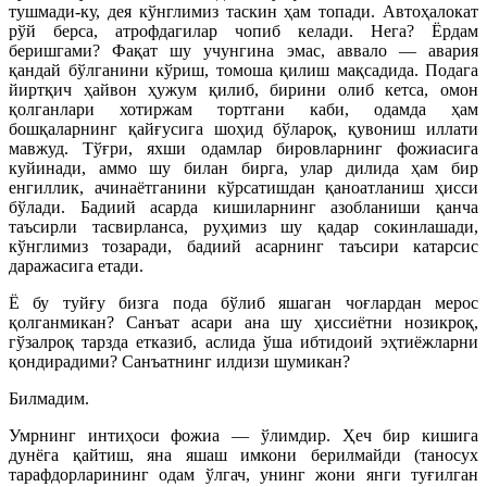
тушмади-ку, дея кўнглимиз таскин ҳам топади. Автоҳалокат
рўй берса, атрофдагилар чопиб келади. Нега? Ёрдам
беришгами? Фақат шу учунгина эмас, аввало — авария
қандай бўлганини кўриш, томоша қилиш мақсадида. Подага
йиртқич ҳайвон ҳужум қилиб, бирини олиб кетса, омон
қолганлари хотиржам тортгани каби, одамда ҳам
бошқаларнинг қайғусига шоҳид бўлароқ, қувониш иллати
мавжуд. Тўғри, яхши одамлар бировларнинг фожиасига
куйинади, аммо шу билан бирга, улар дилида ҳам бир
енгиллик, ачинаётганини кўрсатишдан қаноатланиш ҳисси
бўлади. Бадиий асарда кишиларнинг азобланиши қанча
таъсирли тасвирланса, руҳимиз шу қадар сокинлашади,
кўнглимиз тозаради, бадиий асарнинг таъсири катарсис
даражасига ет
ади.
Ё бу туйғу бизга пода бўлиб яшаган чоғлардан мерос
қолганмикан? Санъат асари ана шу ҳиссиётни нозикроқ,
гўзалроқ тарзда етказиб, аслида ўша ибтидоий эҳтиёжларни
қондирадими? Санъатнинг илдизи шумикан?
Билмадим.
Умрнинг интиҳоси фожиа — ўлимдир. Ҳеч бир кишига
дунёга қайтиш, яна яшаш имкони берилмайди (таносух
тарафдорларининг одам ўлгач, унинг жони янги туғилган