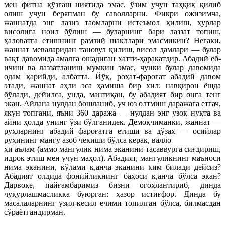
мен фитна қўзғаш ниятида эмас, ўзим учун таҳқиқ қилиб
олиш учун беряпман бу саволларни. Фикри ожизимча,
жаннатда энг лазиз таомларни истеъмол қилиш, ҳурлар
висолига ноил бўлиш — буларнинг бари лаззат топиш,
ҳаловатга етишнинг рамзий шакллари эмасмикин? Негаки,
жаннат меваларидан тановул қилиш, висол дамлари — булар
вақт давомида амалга ошадиган хатти-ҳаракатдир. Абадий еб-
ичиш ва лаззатланиш мумкин эмас, чунки булар давомида
одам қарийди, албатта. Йўқ, роҳат-фароғат абадий давом
этади, жаннат аҳли эса ҳамиша бир хил: навқирон ёшда
бўлади, дейилса, унда, мантиқан, бу абадият бир онга тенг
экан. Айлана нулдан бошланиб, уч юз олтмиш даражага етгач,
якун топгани, яъни 360 даража — нулдан энг узоқ нуқта ва
айни ҳолда унинг ўзи бўлганидек. Демоқчиманки, жаннат —
руҳларнинг абадий фароғатга етиши ва дўзах — осийлар
руҳининг мангу азоб чекиши бўлса керак, валло
ҳи аълам (аммо мангулик нима эканини тасаввурга сиғдириш,
идрок этиш мен учун маҳол). Абадият, мангуликнинг маъноси
нима эканини, кўлами к,анча эканини ким билади дейсиз?
Абадият олдида фонийликнинг баҳоси к,анча бўлса экан?
Дарвоқе, пайғамбаримиз бизни огоҳлантириб, динда
чуқурлашмасликка буюрган: ҳазор истиғфор. Динда бу
масалаларнинг узил-кесил ечими топилган бўлса, билмасдан
сўраётгандирман.