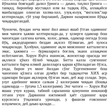
йўналиш боягидай: далил ўрнига — даъво, таҳлил ўрнига —
танқид, биронбир мустақил илм ва тадқиқ йўқ, аллақайси
манбалардан олинган хилма-хил, узуқ-юлуқ “янгилик”лар
келтирилади, гўё улар бирлашиб, Дарвин назариясини йўққа
чиқарадигандай.
Чунончи, бундан неча минг йил аввал яшаб ўтган одамнинг
мия чаноғи ҳажми келтирилади-да, у ҳозирги одамлар бош
чаноғидан салгина кичик, холос, демак, одамлар онгида ўсиш
йўқ, аждодпаримиз биздан ақлсиз бўлмаган, деб хулоса
чиқарилади. Ҳолбуки, одамнинг ақли миясининг катталигига
эмас, ҳажмига — бурмаларига боғлиқ экани аллақачон
исботланган. Хорун Яҳёга ишонсак, жонзотлар орасида энг
ақллиси ҳўкиз бўлиб чиқади. Битта калла суягининг
катталиги барча илмий далилларга қарши қўйиладиган бўлса,
унда, бирон уч минг йилдан сўнг Тургеневнинг бош
чаноғини қўлига олган думбул бир тадқиқотчи ХИХ аср
одамлари биздан ақллироқ бўлган экан, деб жар солади. Зеро,
улуғ адибнинг мияси салкам 2 килограмм чиққан (бошқа
одамларда — ўртача 1,5 килограмм). Энг чатоғи — Хорун Яҳё
яшаш учун кураш, табиий сараланиш қонунини инкишоф
этгани учун Дарвинни ижтимоий ҳаёт судининг қора
курсисига ўтқазишга уринади, у фашизм ғоясининг
илҳомчиси, деб даъво қилади…