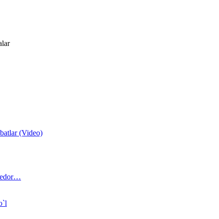
alar
atlar (Video)
 bedor…
o`l