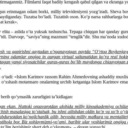
maganmiz. Filmlarni faqat badiiy kengash qabul qilgan va ekranga yo‘
n erinmagan odam borki, milliy televideniyeni yozg‘iradi. Sheva bosi
diganday. Tuzatsa bo‘ladi. Tuzatish oson. Ko‘p narsa rahbarlarga bog‘li
’at kerak».
 elita – aslida o‘ta yuksak tushuncha. Tepaga chiqqan har qanday guruh 
o‘tdi. Darvoqe, “saviya”ning mazmuni “tenglik”dir. Shu ma’noda xudoda
ash va gapirishni qaytadan o‘rganayotgan paytda “O‘rtoq Boykenjaye
ing odamlar ongiga in qurgan virtual saltanatidan ko‘ra real hokim
istagan yangi siyosatchilar guras-guras bo‘lib maydonga chiqayotgan 
.
o‘tadi: «Islom Karimov rassom Rahim Ahmedovning ashaddiy muxlisi e
a o‘xshash motamsaro onalarning urchib ketganiga Islom Karimov emas,
erib qo‘ymaslik zarurligini ta’kidlagan:
gan ekan. Hattoki orqavarotdan alohida milliy kinoakademiya ochila
ochish masalasiga to‘xtalsak, bu ishni qilishdan oldin ko‘p va xo‘b o‘yl
 dabdurustdan ko‘ngilchanlik qilib, bevosita milliy mafkura va mentalit
stihola bor. Biz xohlaymizmi-yo‘qmi, baribir ular yoshlarimiz ongiga o
 ta’lim berishimiz shart deb o‘ylayman», – degan yozuvchi.