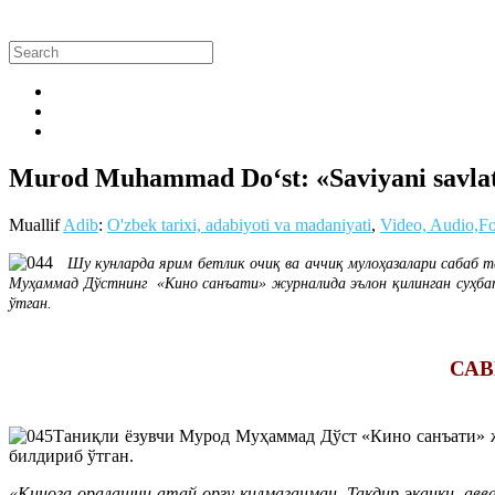
Murod Muhammad Do‘st: «Saviyani savlat b
Muallif
Adib
:
O'zbek tarixi, adabiyoti va madaniyati
,
Video, Audio,F
Шу кунларда ярим бетлик очиқ ва аччиқ мулоҳазалари сабаб т
Муҳаммад Дўстнинг «Кино санъати» журналида эълон қилинган суҳбат
ўтган.
САВ
Таниқли ёзувчи Мурод Муҳаммад Дўст «Кино санъати» ж
билдириб ўтган.
«Кинога оралашни атай орзу қилмаганман. Тақдир эканки, ав