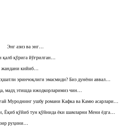
н! Энг азиз ва энг…
н қалб қўрига йўғрилган…
», жандани кийиб…
аҳшатли эринчоқлиги эмасмиди? Биз дунёни аввал…
шда, мадҳ этишда ижодкорларимиз чин…
Тоғай Муроднинг ушбу романи Кафка ва Камю асарлари…
и, Ёқиб қўйиб тун қўйнида ёки шамларни Мени ёдга…
шоир руҳини…