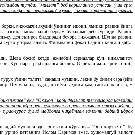
к жойимдан тутди: “миллат” деб кариллашга устасан, ўша ерга
лашга кафолат берасизми? Хуллас, оғзаки кафолатни кўнгилга
 борки, ғижжакчи яҳудий ўзининг эшони, яъники раввин ёнига
га озгина нағма чалиб берсам бўладими деб сўрайди. Раввин
сиз-ку дея эътироз билдиради бечора ғижжакчи. Шунда раввин
ам сўраб ўтирмаганмиз. Филмларни фақат бадиий кенгаш қабул
ади. Шева босиб кетди, ажнабий сериаллар кўп, нимяланғоч
 осон. Кўп нарса раҳбарларга боғлиқ. Оғриқли жойларни топиб,
гуруҳ ўзини “элита” санаши мумкин, лекин бу билан сара (elite
дир. Шу маънода худодан сиёсат аҳлига ҳам, санъат аҳлига ҳам
Бойкенжаев” ёки “Окахон” каби филмлар телевизорда намойиш
танатидан кўра реал ҳокимият ва реал жамият мавзуси кўпроқ
 гурас-гурас бўлиб майдонга чиқаётган замонни бадиий идрок
шаддий мухлиси эди. Энг яхши кўргани – “Она портрети”. Бу
нг урчиб кетганига Ислом Каримов эмас, хушомадгўй вилоят