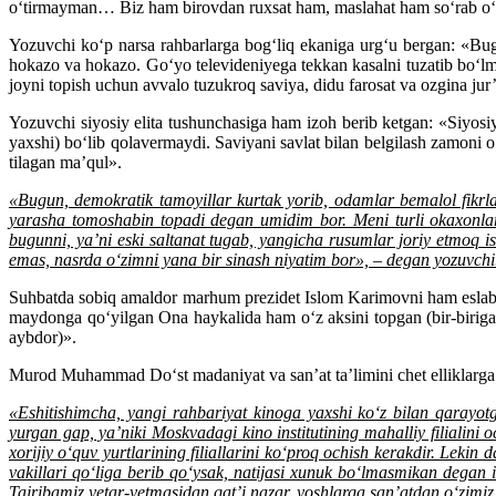
o‘tirmayman… Biz ham birovdan ruxsat ham, maslahat ham so‘rab o‘tir
Yozuvchi ko‘p narsa rahbarlarga bog‘liq ekaniga urg‘u bergan: «Bugu
hokazo va hokazo. Go‘yo televideniyega tekkan kasalni tuzatib bo‘lmay
joyni topish uchun avvalo tuzukroq saviya, didu farosat va ozgina jur
Yozuvchi siyosiy elita tushunchasiga ham izoh berib ketgan: «Siyosiy
yaxshi) bo‘lib qolavermaydi. Saviyani savlat bilan belgilash zamoni 
tilagan ma’qul».
«Bugun, demokratik tamoyillar kurtak yorib, odamlar bemalol fikrl
yarasha tomoshabin topadi degan umidim bor. Meni turli okaxonlarn
bugunni, ya’ni eski saltanat tugab, yangicha rusumlar joriy etmoq 
emas, nasrda o‘zimni yana bir sinash niyatim bor», – degan yozuvchi
Suhbatda sobiq amaldor marhum prezidet Islom Karimovni ham eslab 
maydonga qo‘yilgan Ona haykalida ham o‘z aksini topgan (bir-birig
aybdor)».
Murod Muhammad Do‘st madaniyat va san’at ta’limini chet elliklarga b
«Eshitishimcha, yangi rahbariyat kinoga yaxshi ko‘z bilan qarayot
yurgan gap, ya’niki Moskvadagi kino institutining mahalliy filialini 
xorijiy o‘quv yurtlarining filiallarini ko‘proq ochish kerakdir. Lekin
vakillari qo‘liga berib qo‘ysak, natijasi xunuk bo‘lmasmikan degan i
Tajribamiz yetar-yetmasidan qat’i nazar, yoshlarga san’atdan o‘zimiz