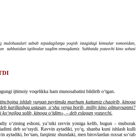
 mulohazalari sabab tepadagilarga yoqish istagidagi kimsalar tomonidan,
gan suhbatidan iqtiboslar taqdim etmoqdamiz. Suhbatda yozuvchi kino sohasi
TDI
gungi ijtimoiy voqelikka ham munosabatini bildirib o‘tgan.
 tinchgina ishlab yurgan paytimda marhum kattamiz chaqirib, kinoga
deb karillashga ustasan, o‘sha yerga borib, milliy kino qilmaysanmi?
 ko‘ngilga solib, kinoga o‘tdim», – deb eslagan yozuvchi.
ahudiy o‘zining eshoni, ya’niki ravvin yoniga kelib, bugun – muborak
dimi deb so‘raydi. Ravvin aytadiki, yo‘q, shanba kuni ishlash kulli
vvin aytadiki, bo‘tam, farqimiz shundaki, men birovlardan ruxsat so‘rab