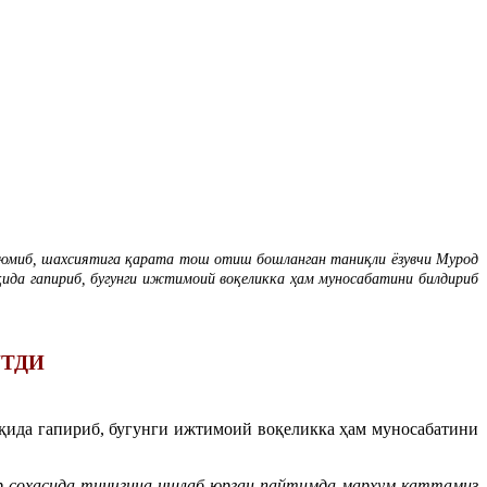
з юмиб, шахсиятига қарата тош отиш бошланган таниқли ёзувчи Мурод
ида гапириб, бугунги ижтимоий воқеликка ҳам муносабатини билдириб
ЎТДИ
ақида гапириб, бугунги ижтимоий воқеликка ҳам муносабатини
бар соҳасида тинчгина ишлаб юрган пайтимда марҳум каттамиз