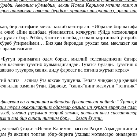
 сўради. Аввалига кўнмадим, лекин Ислом Каримов менинг нози
рров аниқловчи саволни бердим: ортиқча назоратсиз, эркин иш
ан, бир латифани мисол қилиб келтирган: «Ибратли бир латифа
га олиб айни шанбада уйланаяпти, кечқурун тўйда меҳмонлари
га рухсат бор. Ребби, ўзингиз шанбада соқол қиртишлаб ўтириб
 сўраб ўтирмайман… Биз ҳам бировдан рухсат ҳам, маслаҳат ҳ
а аралашмаган».
: «Бугун эринмаган одам борки, миллий телевидениени ёзғир
ккан касални тузатиб бўлмайдигандай. Тузатса бўлади. Тузатиш
ввало тузукроқ савия, диду фаросат ва озгина журъат керак».
ий элита – аслида ўта юксак тушунча. Тепага чиққан ҳар қандай 
белгилаш замони ўтди. Дарвоқе, “савия”нинг мазмуни “тенглик”
ол фикрлаш ва гапиришни қайтадан ўрганаётган пайтда “Ўртоқ 
ени турли окахонларнинг одамлар онгига ин қурган виртуал сал
тугаб, янгича русумлар жорий этмоқ истаган янги сиёсатчилар
имни яна бир синаш ниятим бор», – деган ёзувчи.
ам эслаб ўтади: «Ислом Каримов рассом Раҳим Аҳмедовнинг а
ам ўз аксини топган (бир-бирига ўхшаш мотамсаро оналарни