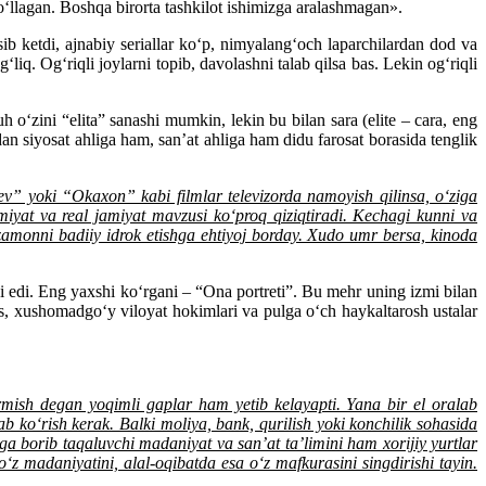
llagan. Boshqa birorta tashkilot ishimizga aralashmagan».
b ketdi, ajnabiy seriallar ko‘p, nimyalang‘och laparchilardan dod va
q. Og‘riqli joylarni topib, davolashni talab qilsa bas. Lekin og‘riqli
o‘zini “elita” sanashi mumkin, lekin bu bilan sara (elite – cara, eng
n siyosat ahliga ham, san’at ahliga ham didu farosat borasida tenglik
v” yoki “Okaxon” kabi filmlar televizorda namoyish qilinsa, o‘ziga
iyat va real jamiyat mavzusi ko‘proq qiziqtiradi. Kechagi kunni va
zamonni badiiy idrok etishga ehtiyoj borday. Xudo umr bersa, kinoda
di. Eng yaxshi ko‘rgani – “Ona portreti”. Bu mehr uning izmi bilan
 xushomadgo‘y viloyat hokimlari va pulga o‘ch haykaltarosh ustalar
rmish degan yoqimli gaplar ham yetib kelayapti. Yana bir el oralab
ab ko‘rish kerak. Balki moliya, bank, qurilish yoki konchilik sohasida
etga borib taqaluvchi madaniyat va san’at ta’limini ham xorijiy yurtlar
‘z madaniyatini, alal-oqibatda esa o‘z mafkurasini singdirishi tayin.