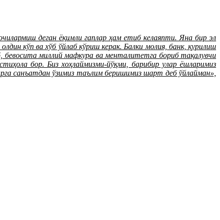
чилармиш деган ёқимли гаплар ҳам етиб келаяпти. Яна бир эл
дин кўп ва хўб ўйлаб кўриш керак. Балки молия, банк, қурилиш
иб, бевосита миллий мафкура ва менталитетга бориб тақалувчи
тиҳола бор. Биз хоҳлаймизми-йўқми, барибир улар ёшларимиз
арга санъатдан ўзимиз таълим беришимиз шарт деб ўйлайман»,