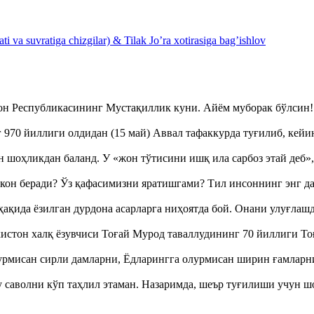
 va suvratiga chizgilar) & Tilak Jo’ra xotirasiga bag’ishlov
тон Республикасининг Мустақиллик куни. Айём муборак бўлси
970 йиллиги олдидан (15 май) Аввал тафаккурда туғилиб, кейи
оҳликдан баланд. У «жон тўтисини ишқ ила сарбоз этай деб
кон беради? Ўз қафасимизни яратишгами? Тил инсоннинг энг д
ақида ёзилган дурдона асарларга ниҳоятда бой. Онани улуғла
истон халқ ёзувчиси Тоғай Мурод таваллудининг 70 йиллиги 
урмисан сирли дамларни, Ёдларингга олурмисан ширин ғамларн
аволни кўп таҳлил этаман. Назаримда, шеър туғилиши учун 