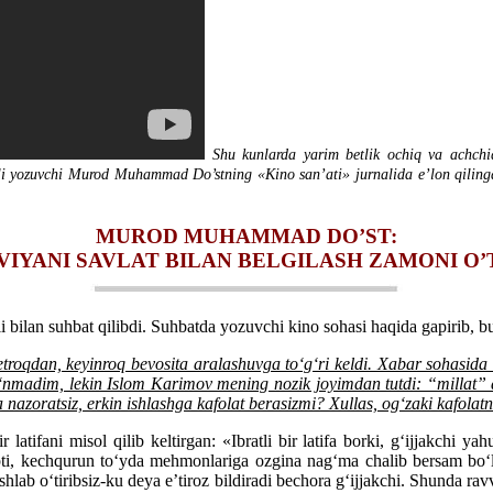
Shu kunlarda yarim betlik ochiq va achchiq
qli yozuvchi Murod Muhammad Do’stning «Kino san’ati» jurnalida e’lon qilin
MUROD MUHAMMAD DO’ST:
VIYANI SAVLAT BILAN BELGILASH ZAMONI O’
ilan suhbat qilibdi. Suhbatda yozuvchi kino sohasi haqida gapirib, bu
troqdan, keyinroq bevosita aralashuvga to‘g‘ri keldi. Xabar sohasida
o‘nmadim, lekin Islom Karimov mening nozik joyimdan tutdi: “millat” 
zoratsiz, erkin ishlashga kafolat berasizmi? Xullas, og‘zaki kafolatni
atifani misol qilib keltirgan: «Ibratli bir latifa borki, g‘ijjakchi y
pti, kechqurun to‘yda mehmonlariga ozgina nag‘ma chalib bersam bo‘la
shlab o‘tiribsiz-ku deya e’tiroz bildiradi bechora g‘ijjakchi. Shunda ra