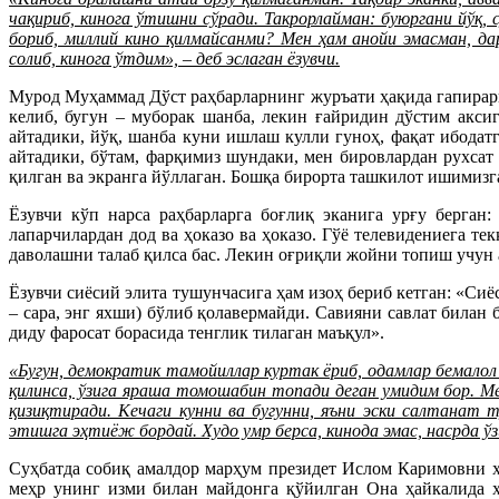
чақириб, кинога ўтишни сўради. Такрорлайман: буюргани йўқ,
бориб, миллий кино қилмайсанми? Мен ҳам анойи эмасман, да
солиб, кинога ўтдим», – деб эслаган ёзувчи.
Мурод Муҳаммад Дўст раҳбарларнинг журъати ҳақида гапирарк
келиб, бугун – муборак шанба, лекин ғайридин дўстим акси
айтадики, йўқ, шанба куни ишлаш кулли гуноҳ, фақат ибодат
айтадики, бўтам, фарқимиз шундаки, мен бировлардан рухсат
қилган ва экранга йўллаган. Бошқа бирорта ташкилот ишимизг
Ёзувчи кўп нарса раҳбарларга боғлиқ эканига урғу берган
лапарчилардан дод ва ҳоказо ва ҳоказо. Гўё телевидениега те
даволашни талаб қилса бас. Лекин оғриқли жойни топиш учун а
Ёзувчи сиёсий элита тушунчасига ҳам изоҳ бериб кетган: «Сиёс
– cара, энг яхши) бўлиб қолавермайди. Савияни савлат билан 
диду фаросат борасида тенглик тилаган маъқул».
«Бугун, демократик тамойиллар куртак ёриб, одамлар бемал
қилинса, ўзига яраша томошабин топади деган умидим бор. М
қизиқтиради. Кечаги кунни ва бугунни, яъни эски салтанат 
этишга эҳтиёж бордай. Худо умр берса, кинода эмас, насрда ўз
Суҳбатда собиқ амалдор марҳум президет Ислом Каримовни ҳ
меҳр унинг изми билан майдонга қўйилган Она ҳайкалида ҳ