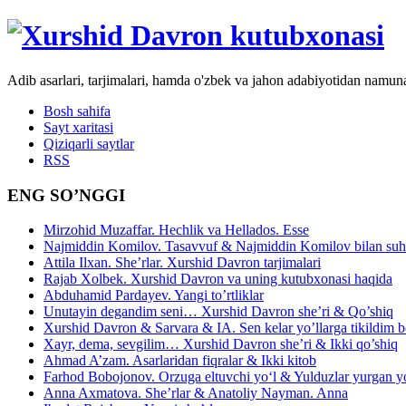
Adib asarlari, tarjimalari, hamda o'zbek va jahon adabiyotidan namun
Bosh sahifa
Sayt xaritasi
Qiziqarli saytlar
RSS
ENG SO’NGGI
Mirzohid Muzaffar. Hechlik va Hellados. Esse
Najmiddin Komilov. Tasavvuf & Najmiddin Komilov bilan suhb
Attila Ilxan. She’rlar. Xurshid Davron tarjimalari
Rajab Xolbek. Xurshid Davron va uning kutubxonasi haqida
Abduhamid Pardayev. Yangi to’rtliklar
Unutayin degandim seni… Xurshid Davron she’ri & Qo’shiq
Xurshid Davron & Sarvara & IA. Sen kelar yo’llarga tikildim
Xayr, dema, sevgilim… Xurshid Davron she’ri & Ikki qo’shiq
Ahmad A’zam. Asarlaridan fiqralar & Ikki kitob
Farhod Bobojonov. Orzuga eltuvchi yo‘l & Yulduzlar yurgan y
Anna Axmatova. She’rlar & Anatoliy Nayman. Anna