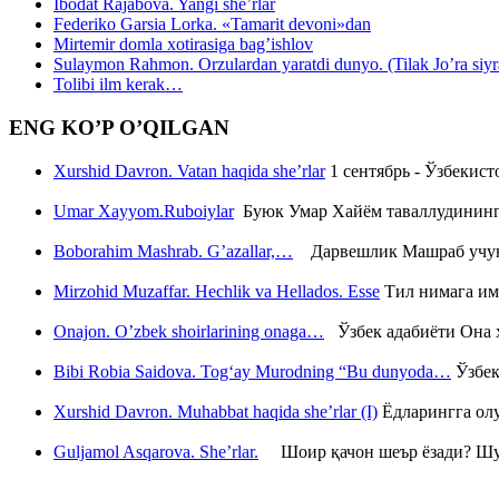
Ibodat Rajabova. Yangi she’rlar
Federiko Garsia Lorka. «Tamarit devoni»dan
Mirtemir domla xotirasiga bag’ishlov
Sulaymon Rahmon. Orzulardan yaratdi dunyo. (Tilak Jo’ra siyrati
Tolibi ilm kerak…
ENG KO’P O’QILGAN
Xurshid Davron. Vatan haqida she’rlar
1 сентябрь - Ўзбекис
Umar Xayyom.Ruboiylar
Буюк Умар Хайём таваллудининг 
Boborahim Mashrab. G’azallar,…
Дарвешлик Машраб учун ш
Mirzohid Muzaffar. Hechlik va Hellados. Esse
Тил нимага им
Onajon. O’zbek shoirlarining onaga…
Ўзбек адабиёти Она ҳ
Bibi Robia Saidova. Tog‘ay Murodning “Bu dunyoda…
Ўзбек
Xurshid Davron. Muhabbat haqida she’rlar (I)
Ёдларингга ол
Guljamol Asqarova. She’rlar.
Шоир қачон шеър ёзади? Шу с