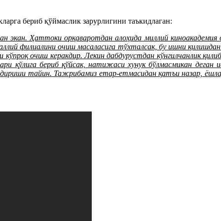
кларга бериб қўймаслик зарурлигини таъкидлаган:
ан экан. Ҳаттоки орқаваротдан алоҳида миллий киноакадемия о
ллий филиалини очиш масаласига тўхталсак, бу ишни қилишдан ол
и кўпроқ очиш керакдир. Лекин дабдурустдан кўнгилчанлик қил
и қўлига бериб қўйсак, натижаси хунук бўлмасмикан деган ис
ингдириши тайин. Тажрибамиз етар-етмасидан қатъи назар, ёшл