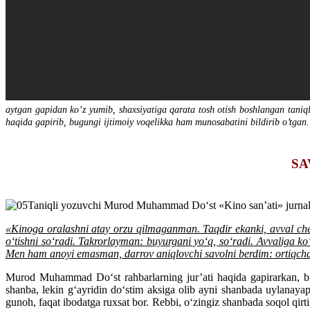
aytgan gapidan ko’z yumib, shaxsiyatiga qarata tosh otish boshlangan tani
haqida gapirib, bugungi ijtimoiy voqelikka ham munosabatini bildirib o’tgan.
SA
Taniqli yozuvchi Murod Muhammad Do‘st «Kino san’ati» jurnali b
«Kinoga oralashni atay orzu qilmaganman. Taqdir ekanki, avval che
o‘tishni so‘radi. Takrorlayman: buyurgani yo‘q, so‘radi. Avvaliga k
Men ham anoyi emasman, darrov aniqlovchi savolni berdim: ortiqcha na
Murod Muhammad Do‘st rahbarlarning jur’ati haqida gapirarkan, bir l
shanba, lekin g‘ayridin do‘stim aksiga olib ayni shanbada uylanaya
gunoh, faqat ibodatga ruxsat bor. Rebbi, o‘zingiz shanbada soqol qirti