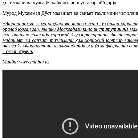
ҳокимлари ва пулга ўч ҳайкалтарош усталар айбдор)».
Мурод Муҳаммад Дўст маданият ва санъат таълимини чет элли
«Эшитишимча, янги раҳбарият кинога яхши кўз билан қараётг
оралаб юрган гап, яъники Москвадаги кино институтининг маҳа
ёки кончилик соҳасида хорижий ўқув юртларининг филиалларин
маданият ва санъат таълимини ҳам хорижий юртлар вакиллар
онгига ўз маданиятини, алал-оқибатда эса ўз мафкурасини с
– деган ёзувчи.
Манба: www.minbar.uz