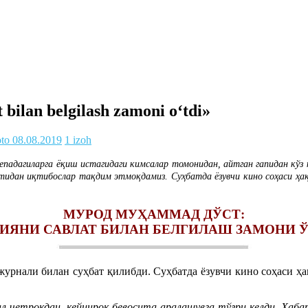
ilan belgilash zamoni o‘tdi»
oto
08.08.2019
1 izoh
епадагиларга ёқиш истагидаги кимсалар томонидан, айтган гапидан кў
идан иқтибослар тақдим этмоқдамиз. Суҳбатда ёзувчи кино соҳаси ҳақ
МУРОД МУҲАММАД ДЎСТ:
ИЯНИ САВЛАТ БИЛАН БЕЛГИЛАШ ЗАМОНИ 
урнали билан суҳбат қилибди. Суҳбатда ёзувчи кино соҳаси ҳ
вал четроқдан, кейинроқ бевосита аралашувга тўғри келди. Ха