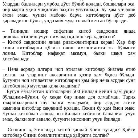
Улардан баъзилари умрбод дўст бўлиб қолади, бошқалари эса,
бир марта ўқиб чиқилган заҳоти унутилади. Бу ҳам унчалик
ёмон эмас, чунки мабодо барча китобларга дўст деб
қараладиган бўлса, унда мия жуда ғовлаб кетган бўлар эди.
– Таниқли ношир сифатида китоб савдосини янада
ривожлантириш учун нималар қилиш керак, дейсиз?
– Китоб савдосини янада ривожлантириш керак! Ҳар бир
киши китобларни қўлига олиш имкониятига эга бўлмоғи
лозим. Китоблар нафақат мазмун, балки шакл ҳам
ҳисобланади.
– Неча асрлар илгари чоп этилган китоблар бизгача етиб
келган ва уларнинг аксариятини ҳозир ҳам ўқиса бўлади.
Бугунги чоп этилаётган китобларни ҳам бир неча асрдан сўнг
китобхонлар мутолаа қила оладими?
– Бугун ёзилаётган китобларни 500 йилдан кейин ҳам ўқиса
бўладими-йўқми, бу ҳақда бир нима дея олмайман. Тарих
тажрибаларидан шу нарса маълумки, бир асрдан атиги
камгина китоблар сақланиб қолади. Лекин бу ҳам ёмон эмас.
Чунки китоблар аслида юз йилдан кейинги башарият учун
эмас, балки энг аввало, бугунги инсоният учун ёзилади.
– Сизнинг ҳаётингизда китоб қандай ўрин тутади? Қайси
китоблар Сизни болалигингизда ҳайратга солган?