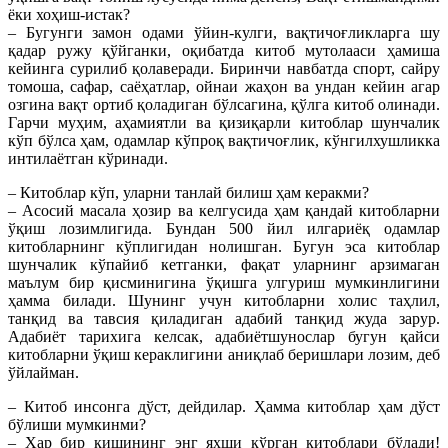
ёки хоҳиш-истак?
– Бугунги замон одами ўйин-кулги, вақтичоғликларга шу
қадар ружу қўйганки, оқибатда китоб мутолааси ҳамиша
кейинга сурилиб қолаверади. Биринчи навбатда спорт, сайру
томоша, сафар, саёҳатлар, ойнаи жаҳон ва ундан кейин агар
озгина вақт ортиб қоладиган бўлсагина, қўлга китоб олинади.
Гарчи муҳим, аҳамиятли ва қизиқарли китоблар шунчалик
кўп бўлса ҳам, одамлар кўпроқ вақтичоғлик, кўнгилхушликка
интилаётган кўринади.
– Китоблар кўп, уларни танлай билиш ҳам керакми?
– Асосий масала ҳозир ва келгусида ҳам қандай китобларни
ўқиш лозимлигида. Бундан 500 йил илгариёқ одамлар
китобларнинг кўплигидан нолишган. Бугун эса китоблар
шунчалик кўпайиб кетганки, фақат уларнинг арзимаган
маълум бир қисминигина ўқишга улгуриш мумкинлигини
ҳамма билади. Шунинг учун китобларни холис таҳлил,
танқид ва тавсия қиладиган адабий танқид жуда зарур.
Адабиёт тарихига келсак, адабиётшунослар бугун қайси
китобларни ўқиш кераклигини аниқлаб беришлари лозим, деб
ўйлайман.
– Китоб инсонга дўст, дейдилар. Ҳамма китоблар ҳам дўст
бўлиши мумкинми?
– Ҳар бир кишининг энг яхши кўрган китоблари бўлади!