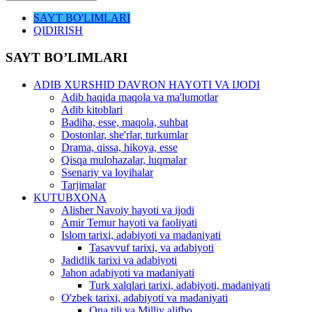
SAYT BO'LIMLARI
QIDIRISH
SAYT BO’LIMLARI
ADIB XURSHID DAVRON HAYOTI VA IJODI
Adib haqida maqola va ma'lumotlar
Adib kitoblari
Badiha, esse, maqola, suhbat
Dostonlar, she'rlar, turkumlar
Drama, qissa, hikoya, esse
Qisqa mulohazalar, luqmalar
Ssenariy va loyihalar
Tarjimalar
KUTUBXONA
Alisher Navoiy hayoti va ijodi
Amir Temur hayoti va faoliyati
Islom tarixi, adabiyoti va madaniyati
Tasavvuf tarixi, va adabiyoti
Jadidlik tarixi va adabiyoti
Jahon adabiyoti va madaniyati
Turk xalqlari tarixi, adabiyoti, madaniyati
O'zbek tarixi, adabiyoti va madaniyati
Ona tili va Milliy alifbo