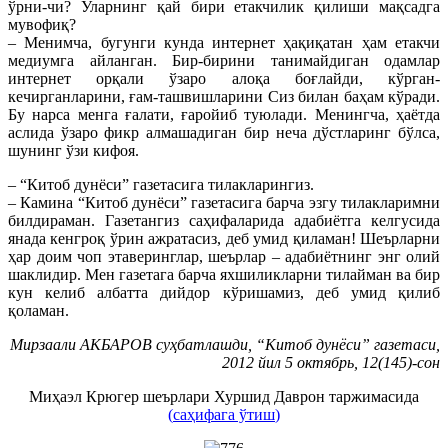
ўрни-чи? Уларнинг қай бири етакчилик қилиши мақсадга
мувофиқ?
– Менимча, бугунги кунда интернет ҳақиқатан ҳам етакчи
медиумга айланган. Бир-бирини танимайдиган одамлар
интернет орқали ўзаро алоқа боғлайди, кўрган-
кечирганларини, ғам-ташвишларини Сиз билан баҳам кўради.
Бу нарса менга ғалати, ғаройиб туюлади. Менингча, ҳаётда
аслида ўзаро фикр алмашадиган бир неча дўстларинг бўлса,
шунинг ўзи кифоя.
– “Китоб дунёси” газетасига тилакларингиз.
– Камина “Китоб дунёси” газетасига барча эзгу тилакларимни
билдираман. Газетангиз саҳифаларида адабиётга келгусида
янада кенгроқ ўрин ажратасиз, деб умид қиламан! Шеърларни
ҳар доим чоп этаверинглар, шеърлар – адабиётнинг энг олий
шаклидир. Мен газетага барча яхшиликларни тилайман ва бир
кун келиб албатта дийдор кўришамиз, деб умид қилиб
қоламан.
Мирзаали АКБАРОВ суҳбатлашди, “Китоб дунёси” газетаси,
2012 йил 5 октябрь, 12(145)-сон
Миҳаэл Крюгер шеърлари Хуршид Даврон таржимасида
(
саҳифага ўтиш
)