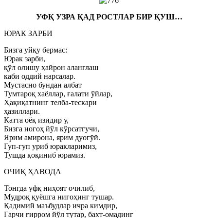
УФҚ УЗРА ҚАД РОСТЛАР БИР ҚУШ…
ЮРАК ЗАРБИ
Бизга уйқу бермас:
Юрак зарби,
қўл олишу ҳайрон аланглаш
каби оддий нарсалар.
Мустасно бундан албат
Тумтароқ хаёллар, ғалати ўйлар,
Ҳақиқатнинг телба-тескари
ҳазиллари.
Катта оёқ изидир у,
Бизга ногоҳ йўл кўрсатгучи,
Ярим амирона, ярим дуогўй.
Гуп-гуп уриб юракларимиз,
Тушда қоқиниб юрамиз.
ОЧИҚ ҲАВОДА
Тонгда уфқ ниҳоят очилиб,
Мудроқ қуёшга нигоҳинг тушар.
Қадимий маъбудлар ичра кимдир,
Гарчи ғирром йўл тутар, бахт-омадинг