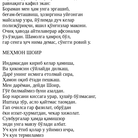
равнақига кафил экан:
Бораман мен ҳам унга эргашиб,
беғам-беташвиш, ҳозиргина уйғонган
майсалар узра, йўлимда дуч келар
полизқўриқчи, яшил қўнғизлар макони.
Очиқ ҳавода айтилаверар афсоналар
ўз-ўзидан. Шамолга ҳамроҳ бўл,
гар сенга ҳеч нима демас, сўнгги ровий у.
МЕҲМОН ШОИР
Индамасдан кириб келар ҳамиша,
Ва ҳикоясин сўйлайди дилкаш,
Дарё унинг исмига етолмай сира,
Ҳамон оқиб ётади пешкаш.
Мен дарёман, дейди Шоир,
Гўё билмаймиз буни азалдан.
Бор нарсани киссага урар, ҳушёр бўлмасанг,
Иштаҳа зўр, асло қайтмас таомдан.
Гап очилса гар фазилат, обрўдан
ёки иззат-ҳурматдан, чекар хижолат.
Сувбургалар ҳамда қамишзор
энди унга мавзу бўлади албат.
Уч кун ётиб қолар у уйимиз ичра,
Уч кун термиламиз