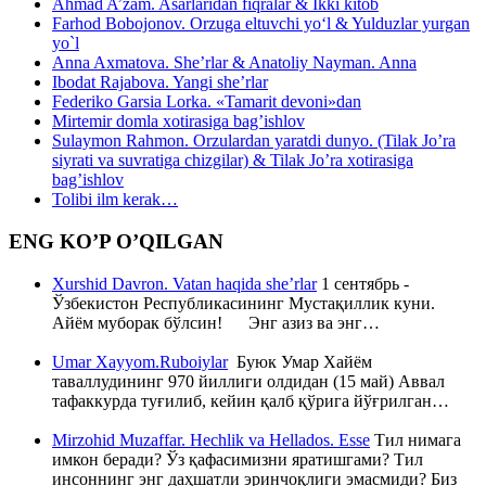
Ahmad A’zam. Asarlaridan fiqralar & Ikki kitob
Farhod Bobojonov. Orzuga eltuvchi yo‘l & Yulduzlar yurgan
yo`l
Anna Axmatova. She’rlar & Anatoliy Nayman. Anna
Ibodat Rajabova. Yangi she’rlar
Federiko Garsia Lorka. «Tamarit devoni»dan
Mirtemir domla xotirasiga bag’ishlov
Sulaymon Rahmon. Orzulardan yaratdi dunyo. (Tilak Jo’ra
siyrati va suvratiga chizgilar) & Tilak Jo’ra xotirasiga
bag’ishlov
Tolibi ilm kerak…
ENG KO’P O’QILGAN
Xurshid Davron. Vatan haqida she’rlar
1 сентябрь -
Ўзбекистон Республикасининг Мустақиллик куни.
Айём муборак бўлсин! Энг азиз ва энг…
Umar Xayyom.Ruboiylar
Буюк Умар Хайём
таваллудининг 970 йиллиги олдидан (15 май) Аввал
тафаккурда туғилиб, кейин қалб қўрига йўғрилган…
Mirzohid Muzaffar. Hechlik va Hellados. Esse
Тил нимага
имкон беради? Ўз қафасимизни яратишгами? Тил
инсоннинг энг даҳшатли эринчоқлиги эмасмиди? Биз