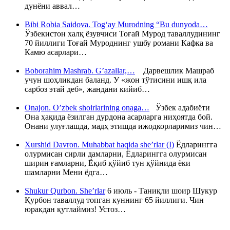
дунёни аввал…
Bibi Robia Saidova. Tog‘ay Murodning “Bu dunyoda…
Ўзбекистон халқ ёзувчиси Тоғай Мурод таваллудининг
70 йиллиги Тоғай Муроднинг ушбу романи Кафка ва
Камю асарлари…
Boborahim Mashrab. G’azallar,…
Дарвешлик Машраб
учун шоҳликдан баланд. У «жон тўтисини ишқ ила
сарбоз этай деб», жандани кийиб…
Onajon. O’zbek shoirlarining onaga…
Ўзбек адабиёти
Она ҳақида ёзилган дурдона асарларга ниҳоятда бой.
Онани улуғлашда, мадҳ этишда ижодкорларимиз чин…
Xurshid Davron. Muhabbat haqida she’rlar (I)
Ёдларингга
олурмисан сирли дамларни, Ёдларингга олурмисан
ширин ғамларни, Ёқиб қўйиб тун қўйнида ёки
шамларни Мени ёдга…
Shukur Qurbon. She’rlar
6 июль - Таниқли шоир Шукур
Қурбон таваллуд топган куннинг 65 йиллиги. Чин
юракдан қутлаймиз! Устоз…