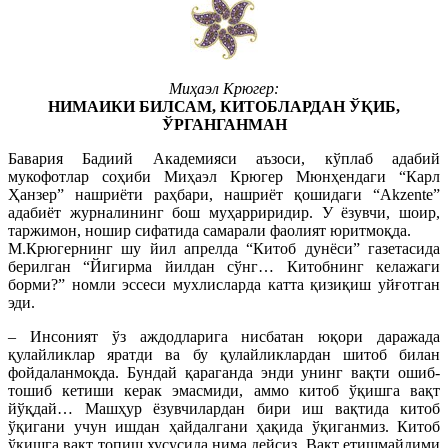
Миҳаэл Крюгер:
НИМАИКИ БИЛСАМ, КИТОБЛАРДАН ЎҚИБ,
ЎРГАНГАНМАН
Бавария Бадиий Академияси аъзоси, кўплаб адабий
мукофотлар соҳиби Миҳаэл Крюгер Мюнҳендаги “Карл
Ҳанзер” нашриёти раҳбари, нашриёт қошидаги “Akzente”
адабиёт журналининг бош муҳарриридир. У ёзувчи, шоир,
таржимон, ношир сифатида самарали фаолият юритмоқда.
М.Крюгернинг шу йил апрелда “Китоб дунёси” газетасида
берилган “Йигирма йилдан сўнг… Китобнинг келажаги
борми?” номли эссеси мухлисларда катта қизиқиш уйғотган
эди.
– Инсоният ўз аждодларига нисбатан юқори даражада
қулайликлар яратди ва бу қулайликлардан шитоб билан
фойдаланмоқда. Бундай қараганда энди унинг вақти ошиб-
тошиб кетиши керак эмасмиди, аммо китоб ўқишга вақт
йўқдай… Машҳур ёзувчилардан бири иш вақтида китоб
ўқигани учун ишдан ҳайдалгани ҳақида ўқиганмиз. Китоб
ўқишга вақт топиш хусусида нима дейсиз, Вақт етишмайдими