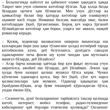
– Болалигимда наботот ва ҳайвонот олами ҳақидаги ҳамда
Таврот мен учун севимли китоблар бўлган. Ҳар ҳолда бизда
булардан ортиғи ҳам бўлмаган. Мен учун дўстлар ва
ҳамкасблар билан бир қаторда китоблар ҳам оламшумул
аҳамият касб этади. Нимаики билсам, мактабда эмас, балки
китоблардан ўқиб, ўрганганман. Бироқ ҳеч нарса ўрганиб
бўлмайдиган китоблар ҳам борки, уларга энг аввало, ишқий
романлар киради.
– Қизиқ, ходимлар малакасини ошириш маъносида иш
кунларидан бири (иш ҳақи тўлангани ҳолда) ихтиёрий тарзда
китобхонлик куни, деб белгиланса, дунёдаги саводли
одамларнинг неча фоизи шу куни чиндан ҳам мутолаага
машғул бўларди, деб ўйлайсиз?
– Агар барча кишилар ҳаётида бир кун фақат мутолаа учун
ажратилса, ажойиб иш бўларди, деб ўйлайман. Лекин ҳар
ҳолда буни назорат қилиш мушкул бўлса керак. Чунки
кўпчилик одамларга қолса, бир бет ўқиб, сўнг ҳеч нарса
қилмасликлари ҳам мумкин. Одамлар ҳақиқатан ҳам
ўқийдими-йўқми, агар буям текшириб кўриладиган бўлса,
ундан ёмони йўқ.
– Сизнингча, дунё болаларининг тарбиясига таъсир қилишда
китоб, интернет, мобил телефон, радио-телевидение
кабиларнинг қай бирлари етакчилик қилмоқда? Оиланинг