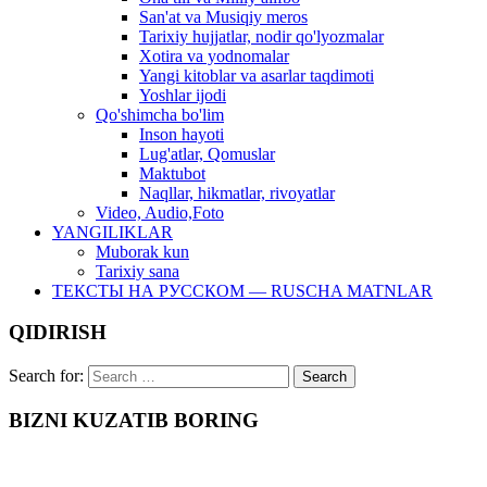
San'at va Musiqiy meros
Tarixiy hujjatlar, nodir qo'lyozmalar
Xotira va yodnomalar
Yangi kitoblar va asarlar taqdimoti
Yoshlar ijodi
Qo'shimcha bo'lim
Inson hayoti
Lug'atlar, Qomuslar
Maktubot
Naqllar, hikmatlar, rivoyatlar
Video, Audio,Foto
YANGILIKLAR
Muborak kun
Tarixiy sana
ТЕКСТЫ НА РУССКОМ — RUSCHA MATNLAR
QIDIRISH
Search for:
BIZNI KUZATIB BORING