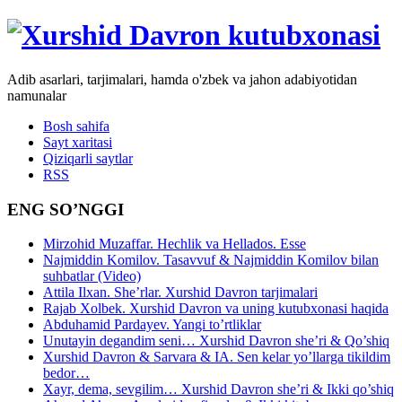
Adib asarlari, tarjimalari, hamda o'zbek va jahon adabiyotidan
namunalar
Bosh sahifa
Sayt xaritasi
Qiziqarli saytlar
RSS
ENG SO’NGGI
Mirzohid Muzaffar. Hechlik va Hellados. Esse
Najmiddin Komilov. Tasavvuf & Najmiddin Komilov bilan
suhbatlar (Video)
Attila Ilxan. She’rlar. Xurshid Davron tarjimalari
Rajab Xolbek. Xurshid Davron va uning kutubxonasi haqida
Abduhamid Pardayev. Yangi to’rtliklar
Unutayin degandim seni… Xurshid Davron she’ri & Qo’shiq
Xurshid Davron & Sarvara & IA. Sen kelar yo’llarga tikildim
bedor…
Xayr, dema, sevgilim… Xurshid Davron she’ri & Ikki qo’shiq