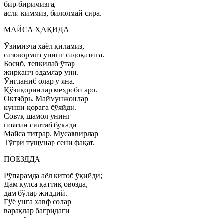
бир-биримизга,
асли киммиз, билолмай сира.
МАЙСА ҲАҚИДА
Ўзимизча хаёл қиламиз,
сазовормиз унинг садоқатига.
Босиб, тепкилаб ўтар
жирканч одамлар уни.
Ўнгланиб олар у яна,
Қўзиқоринлар меҳроби аро.
Октябрь. Маймунжонлар
кунни қорага бўяйди.
Совуқ шамол унинг
поясин силтаб букади.
Майса титрар. Мусаввирлар
Тўғри тушунар сени фақат.
ПОЕЗДДА
Рўпарамда аёл китоб ўқийди;
Дам кулса қаттиқ овозда,
дам бўлар жиддий.
Гўё унга хавф солар
варақлар бағридаги