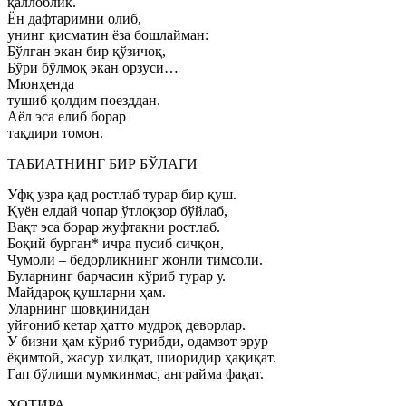
қаллоблик.
Ён дафтаримни олиб,
унинг қисматин ёза бошлайман:
Бўлган экан бир қўзичоқ,
Бўри бўлмоқ экан орзуси…
Мюнҳенда
тушиб қолдим поезддан.
Аёл эса елиб борар
тақдири томон.
ТАБИАТНИНГ БИР БЎЛАГИ
Уфқ узра қад ростлаб турар бир қуш.
Қуён елдай чопар ўтлоқзор бўйлаб,
Вақт эса борар жуфтакни ростлаб.
Боқий бурган* ичра пусиб сичқон,
Чумоли – бедорликнинг жонли тимсоли.
Буларнинг барчасин кўриб турар у.
Майдароқ қушларни ҳам.
Уларнинг шовқинидан
уйғониб кетар ҳатто мудроқ деворлар.
У бизни ҳам кўриб турибди, одамзот эрур
ёқимтой, жасур хилқат, шиоридир ҳақиқат.
Гап бўлиши мумкинмас, анграйма фақат.
ХОТИРА