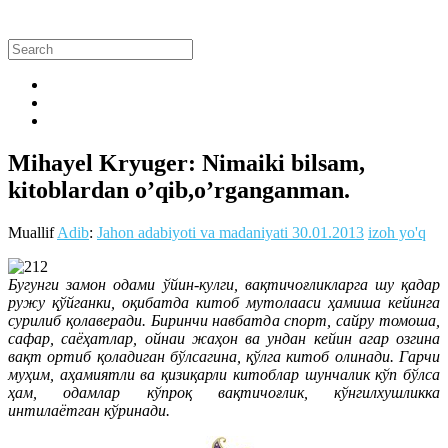
Mihayel Kryuger: Nimaiki bilsam,
kitoblardan o’qib,o’rganganman.
Muallif
Adib
:
Jahon adabiyoti va madaniyati
30.01.2013
izoh yo'q
Бугунги замон одами ўйин-кулги, вақтичоғликларга шу қадар
ружу қўйганки, оқибатда китоб мутолааси ҳамиша кейинга
сурилиб қолаверади. Биринчи навбатда спорт, сайру томоша,
сафар, саёҳатлар, ойнаи жаҳон ва ундан кейин агар озгина
вақт ортиб қоладиган бўлсагина, қўлга китоб олинади. Гарчи
муҳим, аҳамиятли ва қизиқарли китоблар шунчалик кўп бўлса
ҳам, одамлар кўпроқ вақтичоғлик, кўнгилхушликка
интилаётган кўринади.