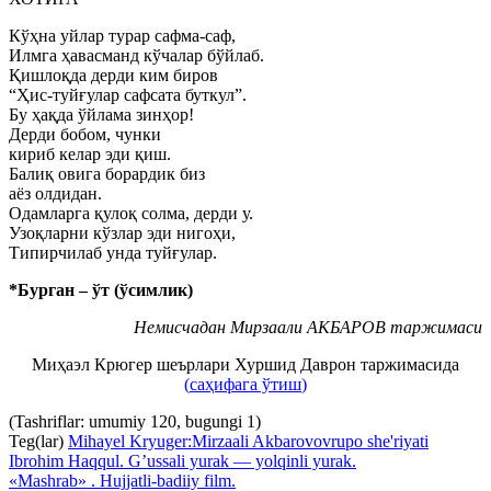
Кўҳна уйлар турар сафма-саф,
Илмга ҳавасманд кўчалар бўйлаб.
Қишлоқда дерди ким биров
“Ҳис-туйғулар сафсата буткул”.
Бу ҳақда ўйлама зинҳор!
Дерди бобом, чунки
кириб келар эди қиш.
Балиқ овига борардик биз
аёз олдидан.
Одамларга қулоқ солма, дерди у.
Узоқларни кўзлар эди нигоҳи,
Типирчилаб унда туйғулар.
*Бурган – ўт (ўсимлик)
Немисчадан Мирзаали АКБАРОВ таржимаси
Миҳаэл Крюгер шеърлари Хуршид Даврон таржимасида
(
саҳифага ўтиш
)
(Tashriflar: umumiy 120, bugungi 1)
Teg(lar)
Mihayel Kryuger:
Mirzaali Akbarov
ovrupo she'riyati
Ibrohim Haqqul. G’ussali yurak — yolqinli yurak.
«Mashrab» . Hujjatli-badiiy film.