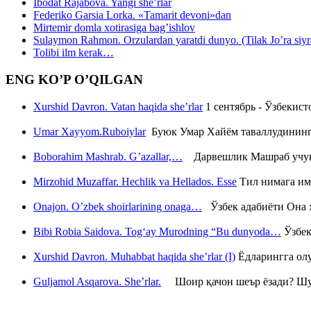
Ibodat Rajabova. Yangi she’rlar
Federiko Garsia Lorka. «Tamarit devoni»dan
Mirtemir domla xotirasiga bag’ishlov
Sulaymon Rahmon. Orzulardan yaratdi dunyo. (Tilak Jo’ra siyrati
Tolibi ilm kerak…
ENG KO’P O’QILGAN
Xurshid Davron. Vatan haqida she’rlar
1 сентябрь - Ўзбекис
Umar Xayyom.Ruboiylar
Буюк Умар Хайём таваллудининг 
Boborahim Mashrab. G’azallar,…
Дарвешлик Машраб учун ш
Mirzohid Muzaffar. Hechlik va Hellados. Esse
Тил нимага им
Onajon. O’zbek shoirlarining onaga…
Ўзбек адабиёти Она ҳ
Bibi Robia Saidova. Tog‘ay Murodning “Bu dunyoda…
Ўзбек
Xurshid Davron. Muhabbat haqida she’rlar (I)
Ёдларингга ол
Guljamol Asqarova. She’rlar.
Шоир қачон шеър ёзади? Шу с