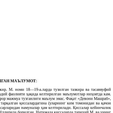
ЛГАН МАЪЛУМОТ
:
ир. М. номи 18—19-а.ларда тузилган тазкира ва тасаввуфий
жодий фаолияти ҳақида келтирилган маълумотлар ниҳоятда кам.
бирор мажмуа тузганлиги маълум эмас. Фақат «Девони Машраб»,
арқалган қиссалардагина (уларнинг ким томонидан ва қачон
асарларидан намуналар ҳам келтирилади. Қиссалар кейинчалик
 тўлдирила борилган. Натижада қиссаларда тарихий М. ва унинг