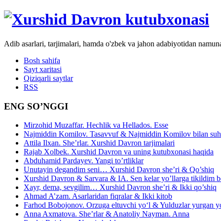
Adib asarlari, tarjimalari, hamda o'zbek va jahon adabiyotidan namun
Bosh sahifa
Sayt xaritasi
Qiziqarli saytlar
RSS
ENG SO’NGGI
Mirzohid Muzaffar. Hechlik va Hellados. Esse
Najmiddin Komilov. Tasavvuf & Najmiddin Komilov bilan suhb
Attila Ilxan. She’rlar. Xurshid Davron tarjimalari
Rajab Xolbek. Xurshid Davron va uning kutubxonasi haqida
Abduhamid Pardayev. Yangi to’rtliklar
Unutayin degandim seni… Xurshid Davron she’ri & Qo’shiq
Xurshid Davron & Sarvara & IA. Sen kelar yo’llarga tikildim
Xayr, dema, sevgilim… Xurshid Davron she’ri & Ikki qo’shiq
Ahmad A’zam. Asarlaridan fiqralar & Ikki kitob
Farhod Bobojonov. Orzuga eltuvchi yo‘l & Yulduzlar yurgan y
Anna Axmatova. She’rlar & Anatoliy Nayman. Anna