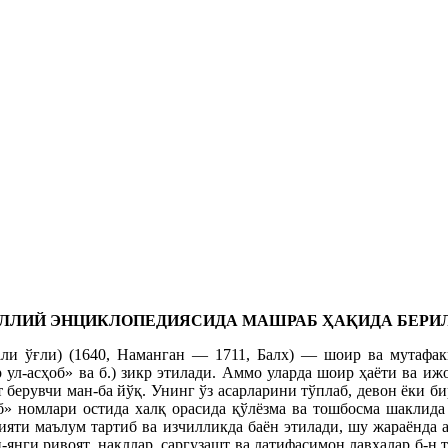
ЛЛИЙ ЭНЦИКЛОПЕДИЯСИДА МАШРАБ ҲАҚИДА БЕРИ
ли ўғли) (1640, Наманган — 1711, Балх) — шоир ва мутафакк
 ул-асҳоб» ва б.) зикр этилади. Аммо уларда шоир ҳаёти ва и
 берувчи ман-ба йўқ. Унинг ўз асарларини тўплаб, девон ёки 
номлари остида халқ орасида қўлёзма ва тошбосма шаклида т
яти маълум тартиб ва изчилликда баён этилади, шу жараёнда 
и-янги ривоят, нақллар, саргузашт ва латифасимон лавҳалар б-н