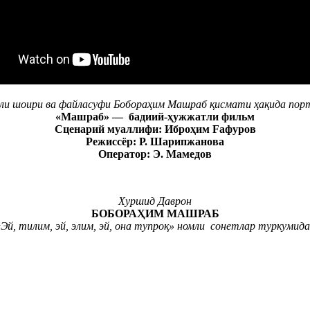
и шоири ва файласуфи Бобораҳим Машраб қисмати ҳақида порт
«Машраб» — бадиий-ҳужжатли фильм
Сценарий муаллифи: Иброҳим Fафуров
Режиссёр: Р. Шарипжанова
Оператор: Э. Мамедов
Хуршид Даврон
БОБОРАҲИМ МАШРАБ
Эй, тилим, эй, элим, эй, она тупроқ» номли сонетлар туркумид