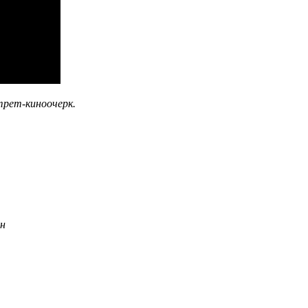
рет-киноочерк.
ан