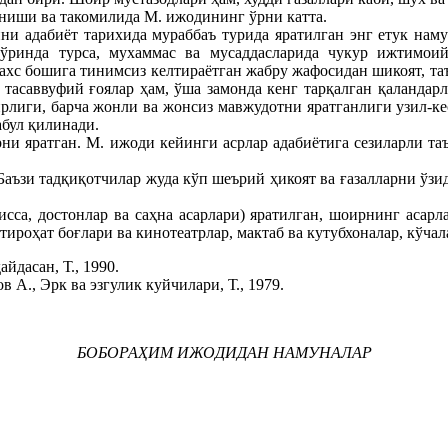
ниши ва такомилида М. ижодининг ўрни катта.
ни адабиёт тарихида мураббаъ турида яратилган энг етук наму
и ўринда турса, мухаммас ва мусаддасларида чукур ижтимои
 шахс бошига тинимсиз келтираётган жабру жафосидан шикоят, та
тасаввуфий ғоялар ҳам, ўша замонда кенг тарқалган қаландар
лиги, барча жонли ва жонсиз мавжудотни яратганлиги узил-кес
абул қилинади.
ни яратган. М. ижоди кейинги асрлар адабиётига сезиларли таъ
 Баъзи тадқиқотчилар жуда кўп шеърий ҳикоят ва ғазалларни ў
қисса, достонлар ва саҳна асарлари) яратилган, шоирнинг асар
роҳат боғлари ва кинотеатрлар, мактаб ва кутубхоналар, кўчал
айдасан, Т., 1990.
 А., Эрк ва эзгулик куйчилари, Т., 1979.
БОБОРАҲИМ ИЖОДИДАН НАМУНАЛАР