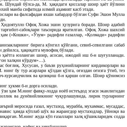
н. Шундай бўлса-да, М. ҳақидаги қиссалар шоир ҳаёт йўлини
ихий манба сифатида илмий аҳамият касб этади.
сослари ва фалсафадан яхши хабардор бўлган Суфи Эшон Мулла
ди.
ик Ҳидоятулло Офоқ Хожа эшон ҳузурига боради. Шоир адабий
тарғибот-сабоқлари таъсирида яратилган. Офоқ Хожа шахсий
р ҳам («Кошки», «Ўзум» радифли ғазаллар, «Қолмади» радифли
анизакларнинг бирига кўнгил қўйгани, севиб-севилгани сабаб
 дейилса, ҳақиқатга мувофиқ бўлади.
з ҳаётга юзланган шоир, асосан, ижодий иш б-н шуғулланади.
лғон халқни кўрдум»…).
ас боғлиқ. Хусусан, у баъзи руҳонийларнинг кирдикорлари ва
инг бу тур асарлари қўлдан қўлга, оғиздан оғизга ўтиб, тез
нч-хурсандчилик ва қизиқиш б-н қарши олган. Шоир қўнимсиз
нг ҳукми б-н дорга осилади.
 ўзи ҳам М.нинг фавқу-лодда ноёб истеъдод эгаси эканлигидан
чиллик ва дунёвийликнинг чуқурлашувида, лирик турларнинг
ърий меросида ғазал, мустазод, мурабба, мухаммас, мусаддас,
навис ҳамда кўплаб шўх ва жарангдор мустазодлар, ўйноқи ва
чиқарган. М.нинг жуда кўп ғазаллари халқ қўшикларидек содда
 жарангдор, нафис ва завқбахшдир.