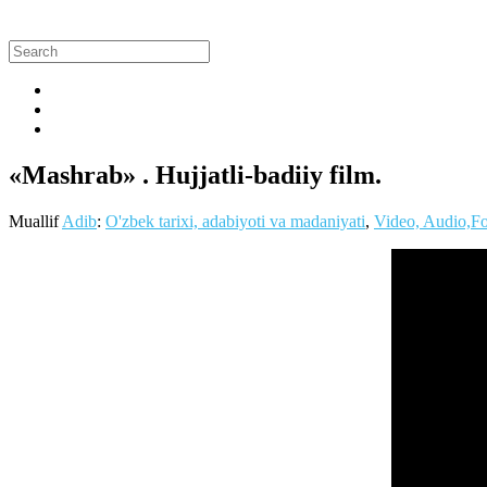
«Mashrab» . Hujjatli-badiiy film.
Muallif
Adib
:
O'zbek tarixi, adabiyoti va madaniyati
,
Video, Audio,F