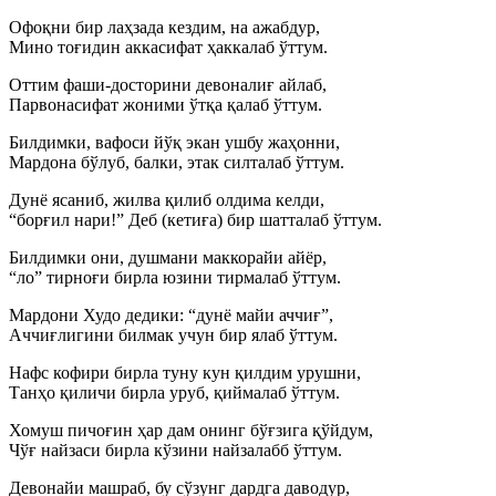
Офоқни бир лаҳзада кездим, на ажабдур,
Мино тоғидин аккасифат ҳаккалаб ўттум.
Оттим фаши-досторини девоналиғ айлаб,
Парвонасифат жоними ўтқа қалаб ўттум.
Билдимки, вафоси йўқ экан ушбу жаҳонни,
Мардона бўлуб, балки, этак силталаб ўттум.
Дунё ясаниб, жилва қилиб олдима келди,
“борғил нари!” Деб (кетиға) бир шатталаб ўттум.
Билдимки они, душмани маккорайи айёр,
“ло” тирноғи бирла юзини тирмалаб ўттум.
Мардони Худо дедики: “дунё майи аччиғ”,
Аччиғлигини билмак учун бир ялаб ўттум.
Нафс кофири бирла туну кун қилдим урушни,
Танҳо қиличи бирла уруб, қиймалаб ўттум.
Хомуш пичоғин ҳар дам онинг бўғзига қўйдум,
Чўғ найзаси бирла кўзини найзалабб ўттум.
Девонайи машраб, бу сўзунг дардга даводур,