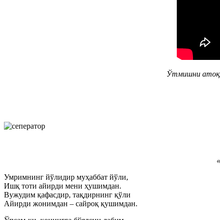
Ўтмишни атоқл
«
Умримнинг йўлидир муҳаббат йўли,
Ишқ тоти айирди мени ҳушимдан.
Вужудим қафасдир, тақдирнинг қўли
Айирди жонимдан – сайроқ қушимдан.