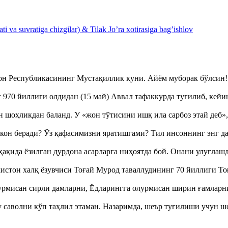
 va suvratiga chizgilar) & Tilak Jo’ra xotirasiga bag’ishlov
тон Республикасининг Мустақиллик куни. Айём муборак бўлси
970 йиллиги олдидан (15 май) Аввал тафаккурда туғилиб, кейи
оҳликдан баланд. У «жон тўтисини ишқ ила сарбоз этай деб
кон беради? Ўз қафасимизни яратишгами? Тил инсоннинг энг д
ақида ёзилган дурдона асарларга ниҳоятда бой. Онани улуғла
истон халқ ёзувчиси Тоғай Мурод таваллудининг 70 йиллиги 
урмисан сирли дамларни, Ёдларингга олурмисан ширин ғамларн
аволни кўп таҳлил этаман. Назаримда, шеър туғилиши учун 