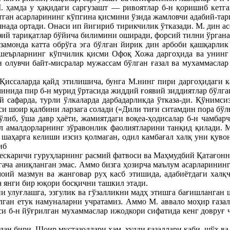
 ҳамда у ҳақидаги саргузашт — ривоятлар б-н қоришиб кетга
атган асарларининг кўпгина қисмини ўзида жамловчи адабий-тар
янада ортади. Онаси ип йигириб тирикчилик ўтказади. М. дин а
фий тариқатлар бўйича билимини оширади, форсий тилни ўргана
а замонда катта обрўга эга бўлган йирик дин арбоби қашқарл
шеърларнинг кўпчилик қисми Офоқ Хожа даргоҳида ва унинг 
ан олувчи байт-мисралар мужассам бўлган ғазал ва мухаммасла
Қиссаларда қайд этилишича, бунга М.нинг пири даргоҳидаги к
нида пир б-н мурид ўртасида жиддий ғоявий зиддиятлар бўлган
 сафарда, турли ўлкаларда дарбадарликда ўтказа-ди. Қўнимси
си шоир қалбини ларзага солади («Дили тиғи ситамдин пора бў
либ, ўша давр ҳаёти, жамиятдаги воқеа-ҳодисалар б-н чамбарч
 амалдорларнинг зўравонлик фаолиятларини танқид қилади. М. н
 шаҳарга келиши изсиз қолмаган, одил камбағал халқ уни қуво
иб
скаричи гуруҳларнинг расмий фатвоси ва Маҳмудбий Қатағонни
ача аниқланган эмас. Аммо бизга ҳозирча маълум асарларининг
моий мазмун ва жанговар руҳ касб этишида, адабиётдаги халқ
 янги бир юқори босқични ташкил этади.
улуғлашга, эзгулик ва гўзалликни мадҳ этишга бағишланган ше
илган етук намуналарни учратамиз. Аммо М. аввало моҳир ғазал
си б-н йўғрилган мухаммаслар ижодкори сифатида кенг довруғ 
дан бири. Шоир мустазодлари ҳам, худди ғазаллари каби, шўх ва