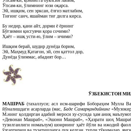
Ўпсам-ки, қонингга бўялсин лабим,
Ўпсам-ки, ўлимнинг юзи оқарса.
Эй, ишқим, сен эрксан, ёлғиз матлабим,
Тиғинг санч, яшайман тиғ дилга кирса.
Бу недир, қани айт, дорми ё ёрнинг
Бўғзимни қисгувчи қора сочими?
Ҳаёт – ишқ усти-ю, ўлим – ичими?
Ишқим берай, шудир дунёда борим,
Эй, Маҳмуд Қатағон, эй, сен қаттол дор,
Дунёда ўлиммас, абадият бор…
ЎЗБЕКИСТОН МИ
МАШРАБ
(тахаллуси; асл исм-шарифи Бобораҳим Мулла Ва
йўналишдаги асарларда (мас,
Баде Самарқандийнинг
«Музокир
М.нинг қолдирган адабий мероси ху-сусида ҳам аниқ маълумот
«Девонаи Машраб», «Эшони Машраб», «Ҳазрати шоҳ Машраб» 
тузилганлиги номаълум) шоирнинг ҳаёт йўли ва ижодий фаоли
ўзгартириш ва тузатишларга дуч келган, турли тўқималар, янг