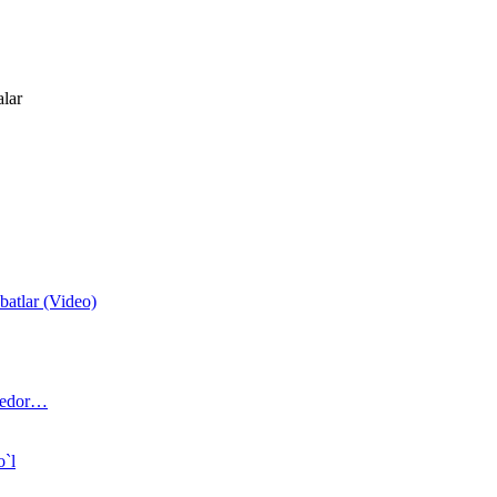
alar
atlar (Video)
 bedor…
o`l