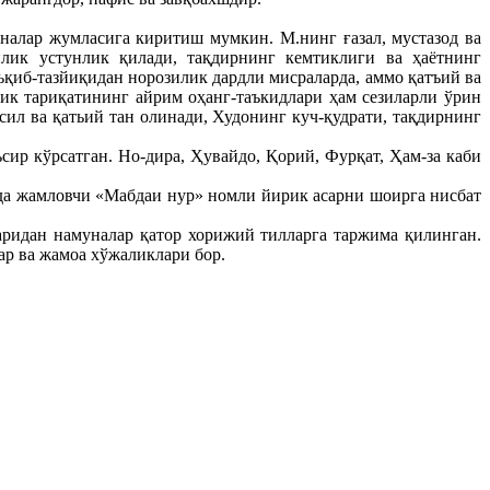
налар жумласига киритиш мумкин. М.нинг ғазал, мустазод ва
йлик устунлик қилади, тақдирнинг кемтиклиги ва ҳаётнинг
ъқиб-тазйиқидан норозилик дардли мисраларда, аммо қатъий ва
лик тариқатининг айрим оҳанг-таъкидлари ҳам сезиларли ўрин
ил ва қатьий тан олинади, Худонинг куч-қудрати, тақдирнинг
сир кўрсатган. Но-дира, Ҳувайдо, Қорий, Фурқат, Ҳам-за каби
зида жамловчи «Мабдаи нур» номли йирик асарни шоирга нисбат
ларидан намуналар қатор хорижий тилларга таржима қилинган.
ар ва жамоа хўжаликлари бор.