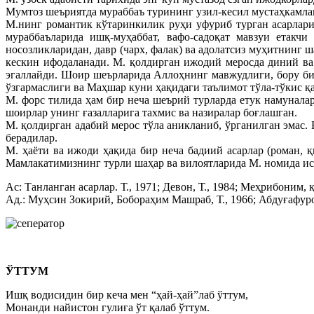
Мумтоз шеъриятда мураббаъ турининг узил-кесил мустаҳкамла
М.нинг романтик кўтаринкилик руҳи уфуриб турган асарлари
мураббаъларида ишқ-муҳаббат, вафо-садоқат мавзуи етакч
носозликларидан, давр (чарх, фалак) ва адолатсиз муҳитнинг
кескин ифодаланади. М. қолдирган ижодий меросда диний ва 
эгаллайди. Шоир шеърларида Аллоҳнинг мавжудлиги, бору бир
ўзгармаслиги ва Маҳшар куни ҳақидаги таълимот тўла-тўкис қ
М. форс тилида ҳам бир неча шеърий турларда етук намуналар
шоирлар унинг ғазалларига тахмис ва назиралар боғлашган.
М. қолдирган адабий мерос тўла аникланиб, ўрганилган эмас.
берадилар.
М. ҳаёти ва ижоди ҳақида бир неча бадиий асарлар (роман, 
Мамлакатимизнинг турли шаҳар ва вилоятларида М. номида исти
Ас: Танланган асарлар. Т., 1971; Девон, Т., 1984; Меҳрибоним, қ
Ад.: Муҳсин Зокирий, Бобораҳим Машраб, Т., 1966; Абдуғафуров
ЎТТУМ
Ишқ водисидин бир кеча мен “ҳай-ҳай”лаб ўттум,
Монанди найистон гулиға ўт қалаб ўттум.