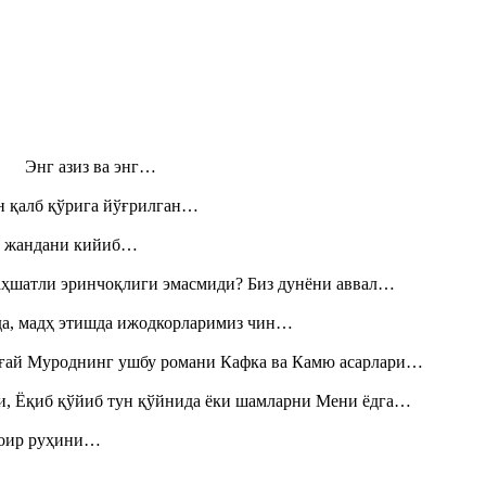
н! Энг азиз ва энг…
н қалб қўрига йўғрилган…
», жандани кийиб…
аҳшатли эринчоқлиги эмасмиди? Биз дунёни аввал…
шда, мадҳ этишда ижодкорларимиз чин…
Тоғай Муроднинг ушбу романи Кафка ва Камю асарлари…
и, Ёқиб қўйиб тун қўйнида ёки шамларни Мени ёдга…
шоир руҳини…