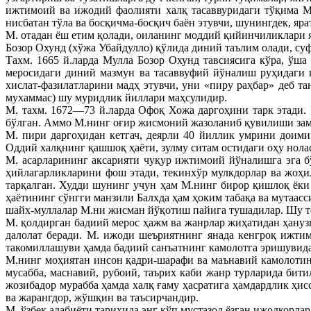
ижтимоий ва ижодий фаолияти халқ тасаввуридаги тўқима М.
нисбатан тўла ва босқичма-босқич баён этувчи, шунингдек, яр
М. отадан ёш етим қолади, оиланинг моддий қийинчиликлари 
Бозор Охунд (хўжа Убайдулло) қўлида диний таълим олади, су
Тахм. 1665 й.ларда Мулла Бозор Охунд тавсиясига кўра, ўш
меросидаги диний мазмун ва тасаввуфий йўналиш руҳидаги 
хислат-фазилатларини мадҳ этувчи, уни «пиру раҳбар» деб т
мухаммас) шу муридлик йиллари маҳсулидир.
М. тахм. 1672—73 й.ларда Офоқ Хожа даргоҳини тарк этади. 
бўлган. Aммо М.нинг оғир жисмоний жазоланиб қувилиши зами
М. пири даргоҳидан кетгач, деярли 40 йиллик умрини доимий
Оддий халқнинг қашшоқ ҳаёти, зулму ситам остидаги оҳу нола
М. асарларининг аксарияти чуқур ижтимоий йўналишга эга бў
ҳийлагарликларини фош этади, текинхўр мулкдорлар ва жоҳил
тарқалган. Худди шунинг учун ҳам М.нинг бирор қишлоқ ёки
ҳаётининг сўнгги манзили Балхда ҳам ҳоким табақа ва мутаасс
шайх-муллалар М.ни жисман йўқотиш пайига тушадилар. Шу те
М. қолдирган бадиий мерос ҳажм ва жанрлар жиҳатидан ҳанузг
далолат беради. М. ижоди шеъриятнинг янада кенгроқ ижти
такомиллашуви ҳамда бадиий санъатнинг камолотга эришувида
М.нинг моҳиятан инсон қадри-шарафи ва маънавий камолотини 
мусабба, маснавий, рубоий, таърих каби жанр турларида бит
жозибадор мурабба ҳамда халқ ғаму ҳасратига ҳамдардлик ҳис
ва жарангдор, жўшқин ва таъсирчандир.
М. ўзбек адабиёти тарихида энг кўп мустазод ёзган ижодкорлар