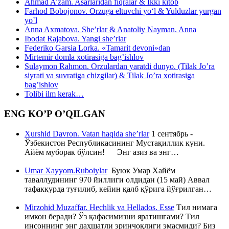
Ahmad A’zam. Asarlaridan fiqralar & Ikki kitob
Farhod Bobojonov. Orzuga eltuvchi yo‘l & Yulduzlar yurgan
yo`l
Anna Axmatova. She’rlar & Anatoliy Nayman. Anna
Ibodat Rajabova. Yangi she’rlar
Federiko Garsia Lorka. «Tamarit devoni»dan
Mirtemir domla xotirasiga bag’ishlov
Sulaymon Rahmon. Orzulardan yaratdi dunyo. (Tilak Jo’ra
siyrati va suvratiga chizgilar) & Tilak Jo’ra xotirasiga
bag’ishlov
Tolibi ilm kerak…
ENG KO’P O’QILGAN
Xurshid Davron. Vatan haqida she’rlar
1 сентябрь -
Ўзбекистон Республикасининг Мустақиллик куни.
Айём муборак бўлсин! Энг азиз ва энг…
Umar Xayyom.Ruboiylar
Буюк Умар Хайём
таваллудининг 970 йиллиги олдидан (15 май) Аввал
тафаккурда туғилиб, кейин қалб қўрига йўғрилган…
Mirzohid Muzaffar. Hechlik va Hellados. Esse
Тил нимага
имкон беради? Ўз қафасимизни яратишгами? Тил
инсоннинг энг даҳшатли эринчоқлиги эмасмиди? Биз