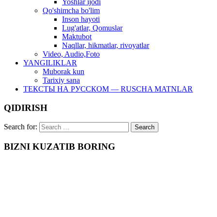
Yoshlar ijodi
Qo'shimcha bo'lim
Inson hayoti
Lug'atlar, Qomuslar
Maktubot
Naqllar, hikmatlar, rivoyatlar
Video, Audio,Foto
YANGILIKLAR
Muborak kun
Tarixiy sana
ТЕКСТЫ НА РУССКОМ — RUSCHA MATNLAR
QIDIRISH
Search for:
BIZNI KUZATIB BORING