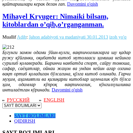
қайтаришлари керак деган гап.
Davomini o'qish
Mihayel Kryuger: Nimaiki bilsam,
kitoblardan o’qib,o’rganganman.
Muallif
Adib
:
Jahon adabiyoti va madaniyati
30.01.2013
izoh yo'q
Бугунги замон одами ўйин-кулги, вақтичоғликларга шу қадар
ружу қўйганки, оқибатда китоб мутолааси ҳамиша кейинга
сурилиб қолаверади. Биринчи навбатда спорт, сайру томоша,
сафар, саёҳатлар, ойнаи жаҳон ва ундан кейин агар озгина
вақт ортиб қоладиган бўлсагина, қўлга китоб олинади. Гарчи
муҳим, аҳамиятли ва қизиқарли китоблар шунчалик кўп бўлса
ҳам, одамлар кўпроқ вақтичоғлик, кўнгилхушликка
интилаётган кўринади.
Davomini o'qish
РУССКИЙ
ENGLISH
SAYT BO'LIMLARI
QIDIRISH
SAYT BO’LIMLARI