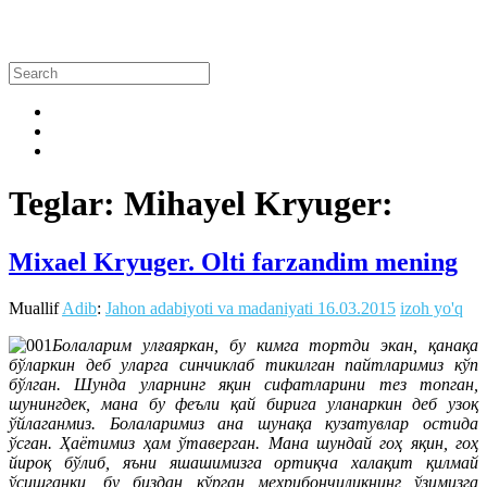
Teglar: Mihayel Kryuger:
Mixael Kryuger. Olti farzandim mening
Muallif
Adib
:
Jahon adabiyoti va madaniyati
16.03.2015
izoh yo'q
Болаларим улғаяркан, бу кимга тортди экан, қанақа
бўларкин деб уларга синчиклаб тикилган пайтларимиз кўп
бўлган. Шунда уларнинг яқин сифатларини тез топган,
шунингдек, мана бу феъли қай бирига уланаркин деб узоқ
ўйлаганмиз. Болаларимиз ана шунақа кузатувлар остида
ўсган. Ҳаётимиз ҳам ўтаверган. Мана шундай гоҳ яқин, гоҳ
йироқ бўлиб, яъни яшашимизга ортиқча халақит қилмай
ўсишганки, бу биздан кўрган меҳрибончиликнинг ўзимизга