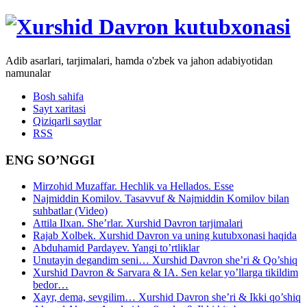
Adib asarlari, tarjimalari, hamda o'zbek va jahon adabiyotidan
namunalar
Bosh sahifa
Sayt xaritasi
Qiziqarli saytlar
RSS
ENG SO’NGGI
Mirzohid Muzaffar. Hechlik va Hellados. Esse
Najmiddin Komilov. Tasavvuf & Najmiddin Komilov bilan
suhbatlar (Video)
Attila Ilxan. She’rlar. Xurshid Davron tarjimalari
Rajab Xolbek. Xurshid Davron va uning kutubxonasi haqida
Abduhamid Pardayev. Yangi to’rtliklar
Unutayin degandim seni… Xurshid Davron she’ri & Qo’shiq
Xurshid Davron & Sarvara & IA. Sen kelar yo’llarga tikildim
bedor…
Xayr, dema, sevgilim… Xurshid Davron she’ri & Ikki qo’shiq