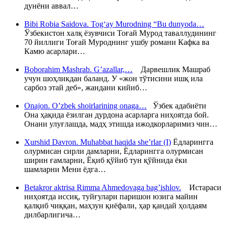
дунёни аввал…
Bibi Robia Saidova. Tog‘ay Murodning “Bu dunyoda…
Ўзбекистон халқ ёзувчиси Тоғай Мурод таваллудининг
70 йиллиги Тоғай Муроднинг ушбу романи Кафка ва
Камю асарлари…
Boborahim Mashrab. G’azallar,…
Дарвешлик Машраб
учун шоҳликдан баланд. У «жон тўтисини ишқ ила
сарбоз этай деб», жандани кийиб…
Onajon. O’zbek shoirlarining onaga…
Ўзбек адабиёти
Она ҳақида ёзилган дурдона асарларга ниҳоятда бой.
Онани улуғлашда, мадҳ этишда ижодкорларимиз чин…
Xurshid Davron. Muhabbat haqida she’rlar (I)
Ёдларингга
олурмисан сирли дамларни, Ёдларингга олурмисан
ширин ғамларни, Ёқиб қўйиб тун қўйнида ёки
шамларни Мени ёдга…
Betakror aktrisa Rimma Ahmedovaga bag’ishlov.
Истараси
ниҳоятда иссиқ, туйғулари паришон юзига майин
қалқиб чиққан, маҳзун қиёфали, ҳар қандай ҳолдаям
дилбарлигича…