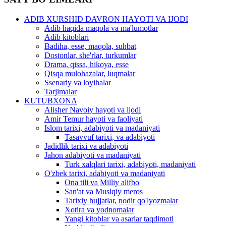
ADIB XURSHID DAVRON HAYOTI VA IJODI
Adib haqida maqola va ma'lumotlar
Adib kitoblari
Badiha, esse, maqola, suhbat
Dostonlar, she'rlar, turkumlar
Drama, qissa, hikoya, esse
Qisqa mulohazalar, luqmalar
Ssenariy va loyihalar
Tarjimalar
KUTUBXONA
Alisher Navoiy hayoti va ijodi
Amir Temur hayoti va faoliyati
Islom tarixi, adabiyoti va madaniyati
Tasavvuf tarixi, va adabiyoti
Jadidlik tarixi va adabiyoti
Jahon adabiyoti va madaniyati
Turk xalqlari tarixi, adabiyoti, madaniyati
O'zbek tarixi, adabiyoti va madaniyati
Ona tili va Milliy alifbo
San'at va Musiqiy meros
Tarixiy hujjatlar, nodir qo'lyozmalar
Xotira va yodnomalar
Yangi kitoblar va asarlar taqdimoti