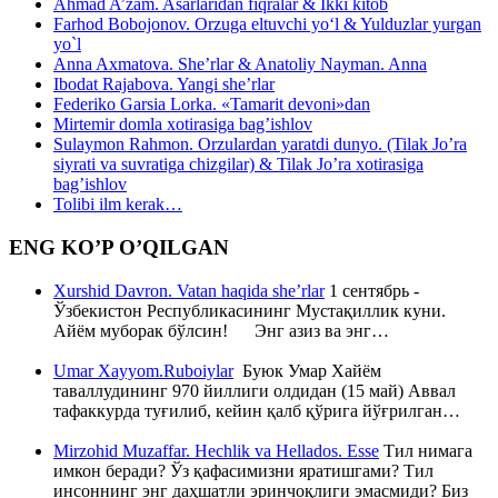
Ahmad A’zam. Asarlaridan fiqralar & Ikki kitob
Farhod Bobojonov. Orzuga eltuvchi yo‘l & Yulduzlar yurgan
yo`l
Anna Axmatova. She’rlar & Anatoliy Nayman. Anna
Ibodat Rajabova. Yangi she’rlar
Federiko Garsia Lorka. «Tamarit devoni»dan
Mirtemir domla xotirasiga bag’ishlov
Sulaymon Rahmon. Orzulardan yaratdi dunyo. (Tilak Jo’ra
siyrati va suvratiga chizgilar) & Tilak Jo’ra xotirasiga
bag’ishlov
Tolibi ilm kerak…
ENG KO’P O’QILGAN
Xurshid Davron. Vatan haqida she’rlar
1 сентябрь -
Ўзбекистон Республикасининг Мустақиллик куни.
Айём муборак бўлсин! Энг азиз ва энг…
Umar Xayyom.Ruboiylar
Буюк Умар Хайём
таваллудининг 970 йиллиги олдидан (15 май) Аввал
тафаккурда туғилиб, кейин қалб қўрига йўғрилган…
Mirzohid Muzaffar. Hechlik va Hellados. Esse
Тил нимага
имкон беради? Ўз қафасимизни яратишгами? Тил
инсоннинг энг даҳшатли эринчоқлиги эмасмиди? Биз