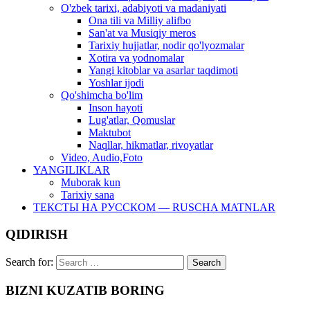
O'zbek tarixi, adabiyoti va madaniyati
Ona tili va Milliy alifbo
San'at va Musiqiy meros
Tarixiy hujjatlar, nodir qo'lyozmalar
Xotira va yodnomalar
Yangi kitoblar va asarlar taqdimoti
Yoshlar ijodi
Qo'shimcha bo'lim
Inson hayoti
Lug'atlar, Qomuslar
Maktubot
Naqllar, hikmatlar, rivoyatlar
Video, Audio,Foto
YANGILIKLAR
Muborak kun
Tarixiy sana
ТЕКСТЫ НА РУССКОМ — RUSCHA MATNLAR
QIDIRISH
Search for:
BIZNI KUZATIB BORING