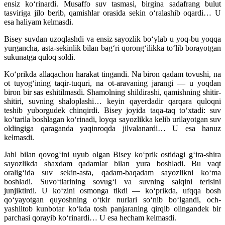
ensiz ko‘rinardi. Musaffo suv tasmasi, birgina sadafrang bulut
tasviriga jilo berib, qamishlar orasida sekin o‘ralashib oqardi… U
esa haliyam kelmasdi.
Bisey suvdan uzoqlashdi va ensiz sayozlik bo‘ylab u yoq-bu yoqqa
yurgancha, asta-sekinlik bilan bag‘ri qoron­g‘ilikka to‘lib borayotgan
sukunatga quloq soldi.
Ko‘prikda allaqachon harakat tingandi. Na biron qadam tovushi, na
ot tuyog‘ining taqir-tuquri, na ot-aravaning jarangi — u yoqdan
biron bir sas eshitilmasdi. Shamolning shildirashi, qamishning shitir-
shitiri, suvning shaloplashi… keyin qayerdadir qarqara quloqni
teshib yuborgudek chinqirdi. Bisey joyida taqa-taq to‘xtadi: suv
ko‘tarila boshlagan ko‘rinadi, loyqa sayozlikka kelib urilayotgan suv
oldingiga qaraganda yaqinroqda jilvalanardi… U esa hanuz
kelmasdi.
Jahl bilan qovog‘ini uyub olgan Bisey ko‘prik ostidagi g‘ira-shira
sayozlikda shaxdam qadamlar bilan yura boshladi. Bu vaqt
oralig‘ida suv sekin-asta, qadam-baqadam sayozlikni ko‘ma
boshladi. Suvo‘tlarining sovug‘i va suvning sal­qini terisini
junjiktirdi. U ko‘zini osmonga tikdi — ko‘prikda, ufqqa bosh
qo‘yayotgan quyoshning o‘tkir nurlari so‘nib bo‘lgandi, och-
yashiltob kunbotar ko‘kda tosh panjaraning qirqib olingandek bir
parchasi qorayib ko‘rinardi… U esa hecham kelmasdi.