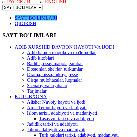
РУССКИЙ
ENGLISH
SAYT BO'LIMLARI
QIDIRISH
SAYT BO’LIMLARI
ADIB XURSHID DAVRON HAYOTI VA IJODI
Adib haqida maqola va ma'lumotlar
Adib kitoblari
Badiha, esse, maqola, suhbat
Dostonlar, she'rlar, turkumlar
Drama, qissa, hikoya, esse
Qisqa mulohazalar, luqmalar
Ssenariy va loyihalar
Tarjimalar
KUTUBXONA
Alisher Navoiy hayoti va ijodi
Amir Temur hayoti va faoliyati
Islom tarixi, adabiyoti va madaniyati
Tasavvuf tarixi, va adabiyoti
Jadidlik tarixi va adabiyoti
Jahon adabiyoti va madaniyati
Turk xalqlari tarixi, adabiyoti, madaniyati