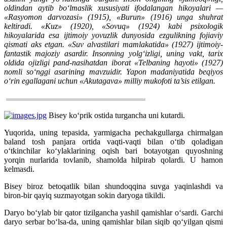
oldindan aytib bo‘lmaslik xususiyati ifodalangan hikoyalari —
«Rasyomon darvozasi» (1915), «Burun» (1916) unga shuhrat
keltiradi. «Kuz» (1920), «Sovuq» (1924) kabi psixologik
hikoyalarida esa ijtimoiy yovuzlik dunyosida ezgulikning fojiaviy
qismati aks etgan. «Suv alvastilari mamlakatida» (1927) ijtimoiy-
fantastik majoziy asardir. Insonning yolg‘izligi, uning vakt, tarix
oldida ojizligi pand-nasihatdan iborat «Telbaning hayoti» (1927)
nomli so‘nggi asarining mavzuidir. Yapon madaniyatida beqiyos
o‘rin egallagani uchun «Akutagava» milliy mukofoti ta’sis etilgan.
Bisey ko‘prik ostida turgancha uni kutardi.
Yuqorida, uning tepasida, yarmigacha pechakgullarga chirmalgan
baland tosh panjara ortida vaqti-vaqti bilan o‘tib qoladigan
o‘tkinchilar ko‘ylaklarining oqish bari botayotgan quyoshning
yorqin nurlarida tovlanib, shamolda hilpirab qolardi. U hamon
kelmasdi.
Bisey biroz betoqatlik bilan shundoqqina suvga yaqinlashdi va
biron-bir qayiq suzmayotgan sokin daryo­ga tikildi.
Daryo bo‘ylab bir qator tizilgancha yashil qamishlar o‘sardi. Garchi
daryo serbar bo‘lsa-da, uning qamishlar bilan siqib qo‘yilgan qismi