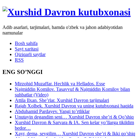
Adib asarlari, tarjimalari, hamda o'zbek va jahon adabiyotidan
namunalar
Bosh sahifa
Sayt xaritasi
Qiziqarli saytlar
RSS
ENG SO’NGGI
Mirzohid Muzaffar. Hechlik va Hellados. Esse
Najmiddin Komilov. Tasavvuf & Najmiddin Komilov bilan
suhbatlar (Video)
Attila Ilxan. She’rlar. Xurshid Davron tarjimalari
Rajab Xolbek. Xurshid Davron va uning kutubxonasi haqida
Abduhamid Pardayev. Yangi to’rtliklar
Unutayin degandim seni… Xurshid Davron she’ri & Qo’shiq
Xurshid Davron & Sarvara & IA. Sen kelar yo’llarga tikildim
bedor…
Xayr, dema, sevgilim… Xurshid Davron she’ri & Ikki qo’shiq