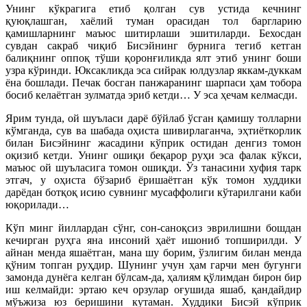
Унинг кўкрагига етиб қолган сув устида кечнинг
қуюқлашган, хаёлий туман орасидан тол баргларию
қамишларнинг маъюс шитирлаши эшитиларди. Бехосдан
сувдан сакраб чиқиб Бисэйнинг бурнига тегиб кетган
балиқнинг оппоқ тўши қоронғиликда ялт этиб унинг боши
узра кўринди. Юксакликда эса сийрак юлдузлар яккам-дуккам
ёна бошлади. Печак босган панжаранинг шарпаси ҳам тобора
босиб келаётган зулматда эриб кетди… У эса ҳечам келмасди.
Ярим тунда, ой шуъласи дарё бўйлаб ўсган қамишу толларни
кўмганда, сув ва шабада оҳиста шивирлаганча, эҳтиёткорлик
билан Бисэйнинг жасадини кўприк остидан денгиз томон
оқизиб кетди. Унинг ошиқи беқарор руҳи эса фалак кўкси,
маъюс ой шуъласига томон ошиқди. Ўз танасини хуфия тарк
этгач, у оҳиста бўзариб ёришаётган кўк томон худдики
дарёдан ботқоқ исию сувнинг мусаффолиги кўтарилгани каби
юқорилади…
Кўп минг йиллардан сўнг, сон-саноқсиз эврилишни бошдан
кечирган руҳга яна инсоний ҳаёт ишониб топширилди. У
айнан менда яшаётган, мана шу борим, ўзлигим билан менда
қўним топган руҳдир. Шунинг учун ҳам гарчи мен бугунги
замонда дунёга келган бўлсам-да, ҳалиям қўлимдан бирон бир
иш келмайди: эртаю кеч орзулар оғушида яшаб, қандайдир
мўъжиза юз беришини кутаман. Худдики Бисэй кўприк