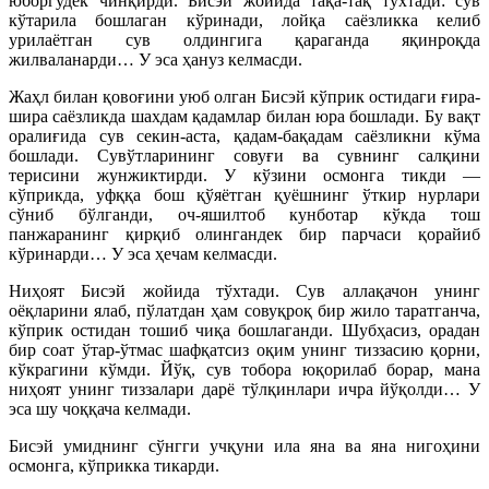
юборгудек чинқирди. Бисэй жойида тақа-тақ тўхтади: сув
кўтарила бошлаган кўринади, лойқа саёзликка келиб
урилаётган сув олдингига қараганда яқинроқда
жилваланарди… У эса ҳануз келмасди.
Жаҳл билан қовоғини уюб олган Бисэй кўприк остидаги ғира-
шира саёзликда шахдам қадамлар билан юра бошлади. Бу вақт
оралиғида сув секин-аста, қадам-бақадам саёзликни кўма
бошлади. Сувўтларининг совуғи ва сувнинг сал­қини
терисини жунжиктирди. У кўзини осмонга тикди —
кўприкда, уфққа бош қўяётган қуёшнинг ўткир нурлари
сўниб бўлганди, оч-яшилтоб кунботар кўкда тош
панжаранинг қирқиб олингандек бир парчаси қорайиб
кўринарди… У эса ҳечам келмасди.
Ниҳоят Бисэй жойида тўхтади. Сув аллақачон унинг
оёқларини ялаб, пўлатдан ҳам совуқроқ бир жило таратганча,
кўприк остидан тошиб чиқа бошлаганди. Шубҳасиз, орадан
бир соат ўтар-ўтмас шаф­қатсиз оқим унинг тиззасию қорни,
кўкрагини кўмди. Йўқ, сув тобора юқорилаб борар, мана
ниҳоят унинг тиззалари дарё тўлқинлари ичра йўқолди… У
эса шу чоққача келмади.
Бисэй умиднинг сўнгги учқуни ила яна ва яна нигоҳини
осмонга, кўприкка тикарди.