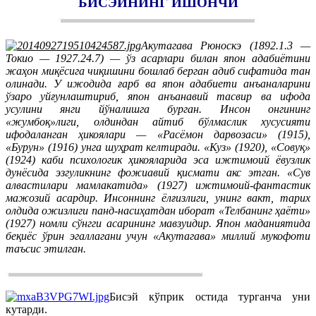
БИСЭЙНИНГ ИШОНЧИ
Акутагава Рюноскэ (1892.1.3 —
Токио — 1927.24.7) — ўз асарлари билан япон адабиётини
жаҳон миқёсига чиқишини бошлаб берган адиб сифатида тан
олинади. У ижодида ғарб ва япон адабиети анъаналарини
ўзаро уйғунлаштириб, япон анъанавий тасвир ва ифода
усулини янги йўналишга бурган. Инсон онгининг
«жумбоқ»лиги, олдиндан айтиб бўлмаслик хусусияти
ифодаланган ҳикоялари — «Расёмон дарвозаси» (1915),
«Бурун» (1916) унга шуҳрат келтиради. «Куз» (1920), «Совуқ»
(1924) каби психологик ҳикояларида эса ижтимоий ёвузлик
дунёсида эзгуликнинг фожиавий қисмати акс этган. «Сув
алвастилари мамлакатида» (1927) ижтимоий-фантастик
мажозий асардир. Инсоннинг ёлғизлиги, унинг вакт, тарих
олдида ожизлиги панд-насиҳатдан иборат «Телбанинг ҳаёти»
(1927) номли сўнгги асарининг мавзуидир. Япон маданиятида
беқиёс ўрин эгаллагани учун «Акутагава» миллий мукофоти
таъсис этилган.
Бисэй кўприк остида турганча уни
кутарди.