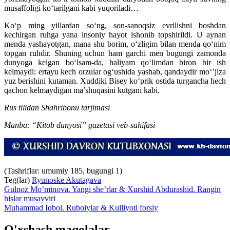
musaffoligi ko‘tarilgani kabi yuqoriladi…
Ko‘p ming yillardan so‘ng, son-sanoqsiz evrilishni boshdan
kechirgan ruhga yana insoniy hayot ishonib topshirildi. U aynan
menda yashayotgan, mana shu borim, o‘zligim bilan menda qo‘nim
topgan ruhdir. Shuning uchun ham garchi men bugungi zamonda
dunyoga kelgan bo‘lsam-da, haliyam qo‘limdan biron bir ish
kelmaydi: ertayu kech orzular og‘ushida yashab, qandaydir mo‘’jiza
yuz berishini kutaman. Xuddiki Bisey ko‘prik ostida turgancha hech
qachon kelmaydigan ma’shuqasini kutgani kabi.
Rus tilidan Shahribonu tarjimasi
Manba: “Kitob dunyosi” gazetasi veb-sahifasi
(Tashriflar: umumiy 185, bugungi 1)
Teg(lar)
Ryunoske Akutagava
Gulnoz Mo’minova. Yangi she’rlar & Xurshid Abdurashid. Rangin
hislar musavviri
Muhammad Iqbol. Ruboiylar & Kulliyoti forsiy
O'xshash maqolalar.