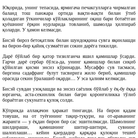
Юқорида, унинг тепасида, ярмигача печакгулларга чирмалган
баланд тош панжара ортида вақти-вақти билан ўтиб
қоладиган ўткинчилар кўйлакларининг оқиш бари ботаётган
қуёшнинг ёрқин нурларида товланиб, шамолда ҳилпираб
қоларди. У ҳамон келмасди.
Бисэй бироз бетоқатлик билан шундоққина сувга яқинлашди
ва бирон-бир қайиқ сузмаётган сокин дарё­га тикилди.
Дарё бўйлаб бир қатор тизилганча яшил қамишлар ўсарди.
Гарчи дарё сербар бўлса-да, унинг қамишлар билан сиқиб
қўйилган қисми энсиз кўринарди. Мусаффо сув тасмаси,
биргина садафранг булут тасвирига жило бериб, қамишлар
орасида секин ўралашиб оқарди… У эса ҳалиям келмасди.
Бисэй сувдан узоқлашди ва энсиз саёзлик бўйлаб у ёқ-бу ёққа
юрганча, аста-секинлик билан бағри қорон­ғиликка тўлиб
бораётган сукунатга қулоқ солди.
Кўприкда аллақачон ҳаракат тинганди. На бирон қадам
товуши, на от туёғининг тақир-туқури, на от-араванинг
жаранги — у ёқдан бирон бир сас эшитилмасди. Шамолнинг
шилдираши, қамишнинг шитир-шитири, сувнинг
шалоплаши… кейин қаердадир қарқара қулоқни тешиб