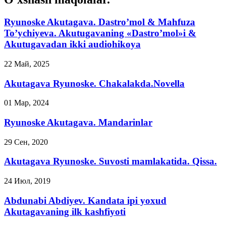
Ryunoske Akutagava. Dastro’mol & Mahfuza
To’ychiyeva. Akutugavaning «Dastro’mol»i &
Akutugavadan ikki audiohikoya
22 Май, 2025
Akutagava Ryunoske. Chakalakda.Novella
01 Мар, 2024
Ryunoske Akutagava. Mandarinlar
29 Сен, 2020
Akutagava Ryunoske. Suvosti mamlakatida. Qissa.
24 Июл, 2019
Abdunabi Abdiyev. Kandata ipi yoxud
Akutagavaning ilk kashfiyoti