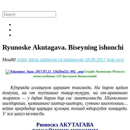
Ryunoske Akutagava. Biseyning ishonchi
Muallif
Adib
:
Jahon adabiyoti va madaniyati
18.09.2017
izoh yo'q
Саҳифа Акутагава Рюноскэ
таваллудининг 125 йиллигига бағишланади
Кўприкда аллақачон ҳаракат тинганди. На бирон қадам
товуши, на от туёғининг тақир-туқури, на от-араванинг
жаранги — у ёқдан бирон бир сас эшитилмасди. Шамолнинг
шилдираши, қамишнинг шитир-шитири, сувнинг шалоплаши…
кейин қаердадир қарқара қулоқни тешиб юборгудек чинқирди.
У эса ҳануз келмасди.
Рюноскэ АКУТАГАВА