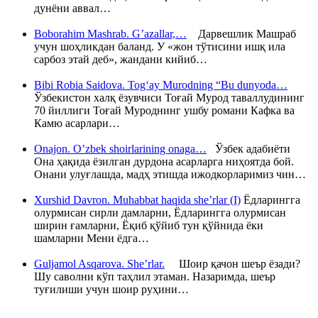
дунёни аввал…
Boborahim Mashrab. G’azallar,…
Дарвешлик Машраб
учун шоҳликдан баланд. У «жон тўтисини ишқ ила
сарбоз этай деб», жандани кийиб…
Bibi Robia Saidova. Tog‘ay Murodning “Bu dunyoda…
Ўзбекистон халқ ёзувчиси Тоғай Мурод таваллудининг
70 йиллиги Тоғай Муроднинг ушбу романи Кафка ва
Камю асарлари…
Onajon. O’zbek shoirlarining onaga…
Ўзбек адабиёти
Она ҳақида ёзилган дурдона асарларга ниҳоятда бой.
Онани улуғлашда, мадҳ этишда ижодкорларимиз чин…
Xurshid Davron. Muhabbat haqida she’rlar (I)
Ёдларингга
олурмисан сирли дамларни, Ёдларингга олурмисан
ширин ғамларни, Ёқиб қўйиб тун қўйнида ёки
шамларни Мени ёдга…
Guljamol Asqarova. She’rlar.
Шоир қачон шеър ёзади?
Шу саволни кўп таҳлил этаман. Назаримда, шеър
туғилиши учун шоир руҳини…