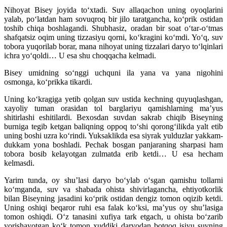
Nihoyat Bisey joyida to‘xtadi. Suv allaqachon uning oyoqlarini
yalab, po‘latdan ham sovuqroq bir jilo taratgancha, ko‘prik ostidan
toshib chiqa boshlagandi. Shubhasiz, oradan bir soat o‘tar-o‘tmas
shaf­qatsiz oqim uning tizzasiyu qorni, ko‘kragini ko‘mdi. Yo‘q, suv
tobora yuqorilab borar, mana nihoyat uning tizzalari daryo to‘lqinlari
ichra yo‘qoldi… U esa shu choqqacha kelmadi.
Bisey umidning so‘nggi uchquni ila yana va yana nigohini
osmonga, ko‘prikka tikardi.
Uning ko‘kragiga yetib qolgan suv ustida kechning quyuqlashgan,
xayoliy tuman orasidan tol barglariyu qamishlarning ma’yus
shitirlashi eshitilardi. Bexosdan suvdan sakrab chiqib Biseyning
burniga tegib ketgan baliqning oppoq to‘shi qorong‘ilikda yalt etib
uning boshi uzra ko‘rindi. Yuksaklikda esa siyrak yulduzlar yakkam-
dukkam yona boshladi. Pechak bosgan panjaraning sharpasi ham
tobora bosib kelayotgan zulmatda erib ketdi… U esa hecham
kelmasdi.
Yarim tunda, oy shu’lasi daryo bo‘ylab o‘sgan qamishu tollarni
ko‘mganda, suv va shabada ohista shivirlagancha, ehtiyotkorlik
bilan Biseyning jasadini ko‘prik ostidan dengiz tomon oqizib ketdi.
Uning oshiqi beqaror ruhi esa falak ko‘ksi, ma’yus oy shu’lasiga
tomon oshiqdi. O‘z tanasini xufiya tark etgach, u ohista bo‘zarib
yorishayotgan ko‘k tomon xuddiki daryodan botqoq isiyu suvning