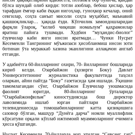
бўлса шундай олиб кирди: тотли азоблар, бебош ҳислар, ҳар
тарафдан ёмғир каби ёққан нигоҳлар, гуноҳкор кечалар, оний
севгилар, соҳта санъат мисоли соҳта муҳаббат, маънавий
қашшоқликлар… ҳақида ёзди. Кўпчилик замондошларидан
фарқли ўлароқ, “келиб чиқиши номаълум” қаҳрамонлар
яратиш пайига тушмади. Худбин “муҳандис-биолог”
ёзувчилар каби янги инсон яратмади… Чунки Нусрат
Кесеменли Тангрининг мўъжизаси ҳисобланмиш инсон зоти
ботинан ўта мураккаб хазина эканлигини аллақачон англаб
етганди.
У адабиётга 60-йилларнинг охири, 70- йилларнинг бошларида
кириб келди. Озарбайжон (ҳозирги Боку) Давлат
Университетининг журналистика факультетида таҳсил
оларкан, айни пайтда “Боку” газетасида ҳам ишлади. Ўқишни
тамомлагандан сўнг, Озарбайжон Ёзувчилар уюшмасида
фаолият юритди, 80-йилларнинг ўрталарида
“Озарбайжонфильм” киностудиясида бош директор
лавозимида ишлаб юрган пайтлари Озарбайжон
телевидениесида томошабинларнинг катта қизиқишига
сазовор бўлган, машҳур “Дунёга дарча” номли муаллифлик
кўрсатуви орқали кўплаб ижтимоий муаммоларнинг ечимига
ҳисса қўшганди.
Нусрат Кесеменли 70-йилларда чоп этилган “Севсанг гар”