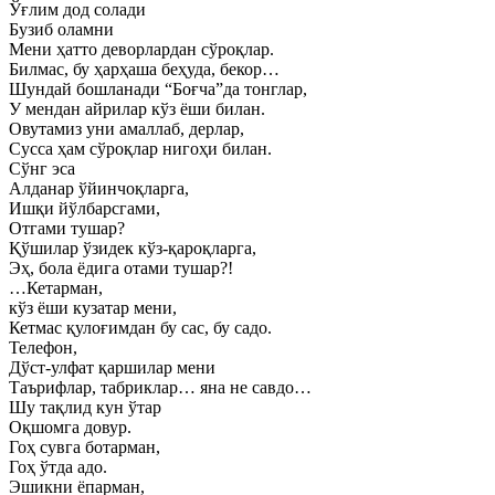
Ўғлим дод солади
Бузиб оламни
Мени ҳатто деворлардан сўроқлар.
Билмас, бу ҳарҳаша беҳуда, бекор…
Шундай бошланади “Боғча”да тонглар,
У мендан айрилар кўз ёши билан.
Овутамиз уни амаллаб, дерлар,
Сусса ҳам сўроқлар нигоҳи билан.
Сўнг эса
Алданар ўйинчоқларга,
Ишқи йўлбарсгами,
Отгами тушар?
Қўшилар ўзидек кўз-қароқларга,
Эҳ, бола ёдига отами тушар?!
…Кетарман,
кўз ёши кузатар мени,
Кетмас қулоғимдан бу сас, бу садо.
Телефон,
Дўст-улфат қаршилар мени
Таърифлар, табриклар… яна не савдо…
Шу тақлид кун ўтар
Оқшомга довур.
Гоҳ сувга ботарман,
Гоҳ ўтда адо.
Эшикни ёпарман,