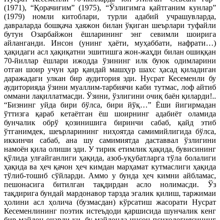
(1971), “Қорачиғим” (1975), “Ўзлигимга қайтганим кунлар”
(1979) номли китоблари, турли адабий учрашувларда,
давраларда бошқача ҳаяжон билан ўқиган шеърлари туфайли
бутун Озарбайжон ёшларининг энг севимли шоирига
айланганди. Инсон (унинг ҳаёти, муҳаббати, нафрати…)
ҳақидаги асл ҳақиқатни эшитишга жон-жаҳди билан ошиққан
70-йиллар ёшлари ижодда ўзининг илк буюк одимларини
отган шоир учун ҳар қандай машҳур шахс ҳасад қиладиган
даражадаги улкан бир аудитория эди. Нусрат Кесеменли бу
аудиторияда ўзини муаллим-тарбиячи каби тутмас, лоф айтиб
оммани лақиллатмасди. Ўзини, ўзлигини очиқ баён қиларди!..
“Бизнинг уйда бири бўлса, бири йўқ…” Ёши йигирмадан
ўттизга қараб кетаётган ёш шоирнинг адабиёт оламида
бунчалик обрў қозинишига биринчи сабаб, қайд этиб
ўтганимдек, шеърларининг ниҳоятда самимийлигида бўлса,
иккинчи сабаб, ана шу самимиятда даставвал ўзлигини
намоён қила олиши эди. У тирик етимлик ҳақида, бувисининг
қўлида улғайганлиги ҳақида, азоб-уқубатларга тўла болалиги
ҳақида ва ҳеч қачон ҳеч кимдан марҳамат кутмаслиги ҳақида
тўлиб-тошиб сўйларди. Аммо у бунда ҳеч кимни айбламас,
пешонасига битилган тақдирдан асло нолимасди. Ўз
тақдирига бундай мардонавор тарзда эгалик қилиш, таржимаи
ҳолини асл ҳолича (бузмасдан) кўрсатиш жасорати Нусрат
Кесеменлининг поэтик истеъдоди қаршисида шунчалик кенг
бир майдон очарди-ки, бу майдонда инсон психологиясининг