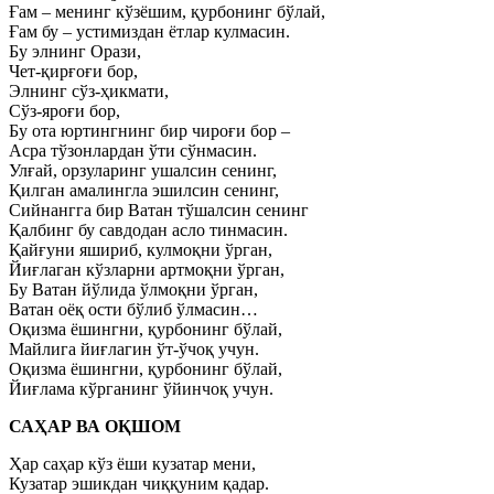
Ғам – менинг кўзёшим, қурбонинг бўлай,
Ғам бу – устимиздан ётлар кулмасин.
Бу элнинг Орази,
Чет-қирғоғи бор,
Элнинг сўз-ҳикмати,
Сўз-яроғи бор,
Бу ота юртингнинг бир чироғи бор –
Асра тўзонлардан ўти сўнмасин.
Улғай, орзуларинг ушалсин сенинг,
Қилган амалингла эшилсин сенинг,
Сийнангга бир Ватан тўшалсин сенинг
Қалбинг бу савдодан асло тинмасин.
Қайғуни яшириб, кулмоқни ўрган,
Йиғлаган кўзларни артмоқни ўрган,
Бу Ватан йўлида ўлмоқни ўрган,
Ватан оёқ ости бўлиб ўлмасин…
Оқизма ёшингни, қурбонинг бўлай,
Майлига йиғлагин ўт-ўчоқ учун.
Оқизма ёшингни, қурбонинг бўлай,
Йиғлама кўрганинг ўйинчоқ учун.
САҲАР ВА ОҚШОМ
Ҳар саҳар кўз ёши кузатар мени,
Кузатар эшикдан чиққуним қадар.