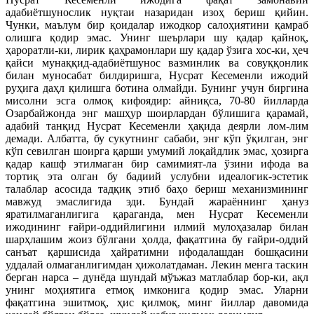
адабиётшунослик нуқтаи назаридан изоҳ бериш қийин.
Чунки, маълум бир қоидалар ижодкор салоҳиятини қамраб
олишга қодир эмас. Унинг шеърлари шу қадар қайноқ,
ҳароратли-ки, лирик қаҳрамонлари шу қадар ўзига хос-ки, ҳеч
қайси мунаққид-адабиётшунос вазминлик ва совуққонлик
билан муносабат билдиришга, Нусрат Кесеменли ижодий
руҳига даҳл қилишга ботина олмайди. Бунинг учун биргина
мисолни эсга олмоқ кифоядир: айниқса, 70-80 йилларда
Озарбайжонда энг машҳур шоирлардан бўлишига қарамай,
адабий танқид Нусрат Кесеменли ҳақида деярли лом-лим
демади. Албатта, бу сукутнинг сабаби, энг кўп ўқилган, энг
кўп севилган шоирга қарши умумий лоқайдлик эмас, ҳозирга
қадар кашф этилмаган бир самимият-ла ўзини ифода ва
тортиқ эта олган бу бадиий услубни идеалогик-эстетик
талаблар асосида тадқиқ этиб баҳо бериш механизмининг
мавжуд эмаслигида эди. Бундай жараённинг ҳануз
яратилмаганлигига қараганда, мен Нусрат Кесеменли
ижодининг ғайри-оддийлигини илмий мулоҳазалар билан
шарҳлашим жоиз бўлгани ҳолда, фақатгина бу ғайри-оддий
санъат қаршисида ҳайратимни ифодалашдан бошқасини
уддалай олмаганлигимдан ҳижолатдаман. Лекин менга таскин
берган нарса – дунёда шундай мўъжаз матлаблар бор-ки, ақл
унинг моҳиятига етмоқ имконига қодир эмас. Уларни
фақатгина эшитмоқ, ҳис қилмоқ, минг йиллар давомида