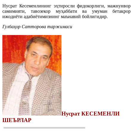
Нусрат Кесеменлининг эҳтиросли фидокорлиги, мажнунвор
самимияти, тавозекор муҳаббати ва умуман бетакрор
ижодиёти адабиётимизнинг маънавий бойлигидир.
Гулбаҳор Сатторова таржимаси
Нусрат КЕСЕМЕНЛИ
ШЕЪРЛАР