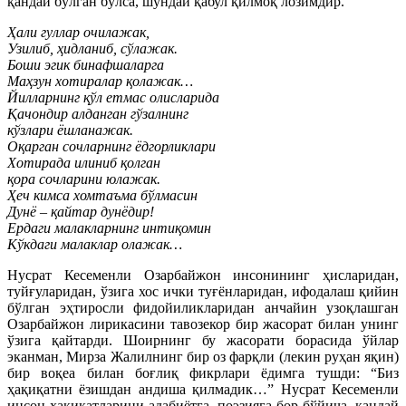
қандай бўлган бўлса, шундай қабул қилмоқ лозимдир.
Ҳали гуллар очилажак,
Узилиб, ҳидланиб, сўлажак.
Боши эгик бинафшаларга
Маҳзун хотиралар қолажак…
Йилларнинг қўл етмас олисларида
Қачондир алданган гўзалнинг
кўзлари ёшланажак.
Оқарган сочларнинг ёдгорликлари
Хотирада илиниб қолган
қора сочларини юлажак.
Ҳеч кимса хомтаъма бўлмасин
Дунё – қайтар дунёдир!
Ердаги малакларнинг интиқомин
Кўкдаги малаклар олажак…
Нусрат Кесеменли Озарбайжон инсонининг ҳисларидан,
туйғуларидан, ўзига хос ички туғёнларидан, ифодалаш қийин
бўлган эҳтиросли фидойиликларидан анчайин узоқлашган
Озарбайжон лирикасини тавозекор бир жасорат билан унинг
ўзига қайтарди. Шоирнинг бу жасорати борасида ўйлар
эканман, Мирза Жалилнинг бир оз фарқли (лекин руҳан яқин)
бир воқеа билан боғлиқ фикрлари ёдимга тушди: “Биз
ҳақиқатни ёзишдан андиша қилмадик…” Нусрат Кесеменли
инсон ҳақиқатларини адабиётга, поэзияга бор бўйича, қандай