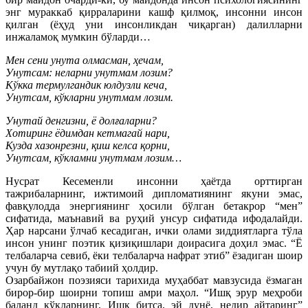
энг мураккаб қирраларини кашф қилмоқ, инсонни инсон
қилган (ёҳуд уни инсонликдан чиқарган) далилларни
инжаламоқ мумкин бўларди…
Мен сени унута олмасман, ҳечам,
Унутсам: неларни унутмам лозим?
Кўкка термулгандик юлдузли кеча,
Унутсам, кўкларни унутмам лозим.
Унутай денгизни, ё долғаларни?
Хотиринг ёдимдан кетмагай нари,
Кузда хазонрезни, қиш келса қорни,
Унутсам, кўкламни унутмам лозим…
Нусрат Кесеменли инсонни ҳаётда орттирган
тажрибаларнинг, ижтимоий дипломатиянинг якуни эмас,
фавқулодда энергиянинг ҳосили бўлган бетакрор “мен”
сифатида, маънавий ва руҳий унсур сифатида ифодалайди.
Ҳар нарсани ўлчаб кесадиган, ички олами зиддиятларга тўла
инсон унинг поэтик қизиқишлари доирасига доҳил эмас. “Ё
телбаларча севиб, ёки телбаларча нафрат этиб” ёзадиган шоир
учун бу мутлақо табиий ҳолдир.
Озарбайжон поэзияси тарихида муҳаббат мавзусида ёзмаган
бирор-бир шоирни топиш амри маҳол. “Ишқ эрур меҳроби
баланд кўкларнинг, Ишқ битса, эй дунё, недир айтаринг”