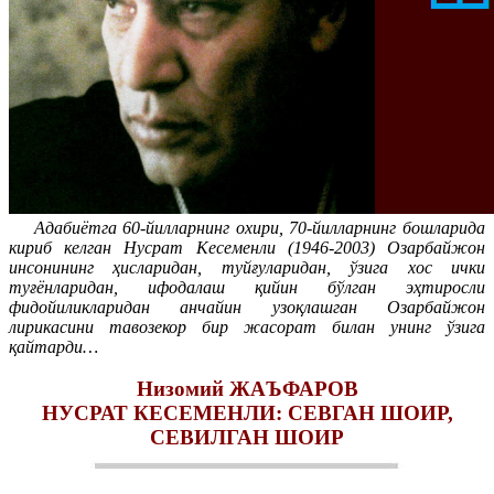
Адабиётга 60-йилларнинг охири, 70-йилларнинг бошларида
кириб келган Нусрат Кесеменли (1946-2003) Озарбайжон
инсонининг ҳисларидан, туйғуларидан, ўзига хос ички
туғёнларидан, ифодалаш қийин бўлган эҳтиросли
фидойиликларидан анчайин узоқлашган Озарбайжон
лирикасини тавозекор бир жасорат билан унинг ўзига
қайтарди…
Низомий ЖАЪФАРОВ
НУСРАТ КЕСЕМЕНЛИ: СЕВГАН ШОИР,
СЕВИЛГАН ШОИР