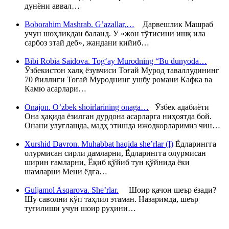
дунёни аввал…
Boborahim Mashrab. G’azallar,…
Дарвешлик Машраб
учун шоҳликдан баланд. У «жон тўтисини ишқ ила
сарбоз этай деб», жандани кийиб…
Bibi Robia Saidova. Tog‘ay Murodning “Bu dunyoda…
Ўзбекистон халқ ёзувчиси Тоғай Мурод таваллудининг
70 йиллиги Тоғай Муроднинг ушбу романи Кафка ва
Камю асарлари…
Onajon. O’zbek shoirlarining onaga…
Ўзбек адабиёти
Она ҳақида ёзилган дурдона асарларга ниҳоятда бой.
Онани улуғлашда, мадҳ этишда ижодкорларимиз чин…
Xurshid Davron. Muhabbat haqida she’rlar (I)
Ёдларингга
олурмисан сирли дамларни, Ёдларингга олурмисан
ширин ғамларни, Ёқиб қўйиб тун қўйнида ёки
шамларни Мени ёдга…
Guljamol Asqarova. She’rlar.
Шоир қачон шеър ёзади?
Шу саволни кўп таҳлил этаман. Назаримда, шеър
туғилиши учун шоир руҳини…