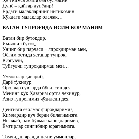
Ҳеч кимса хомтаъма бўлмасин
Дунё – қайтар дунёдир!
Ердаги малакларнинг интиқомин
Кўкдаги малаклар олажак…
ВАТАН ТУПРОҒИДА ИСИМ БОР МАНИМ
Ватан бир бутоқдир,
Ям-яшил бутоқ,
Унинг бир парчаси – япроқдирман мен,
Оёғим остида ястанар тупроқ,
Юргувчи,
Туйгувчи тупроқдирман мен…
Уммонлар қавариб,
Дарё тўкилур,
Ороллар сувларда бўғилсин дея.
Менинг кўк Ҳазарим ортга чекинур,
Азиз тупроғимиз чўзилсин дея.
Денгизга ёғолмас фироқларимиз,
Кимлардир куч берди билагимизга.
Не ажаб, нам бўлмас қароқларимиз,
Ёмғирлар сингибдир юрагимизга.
Томчидан яралди не-не уммонлар,