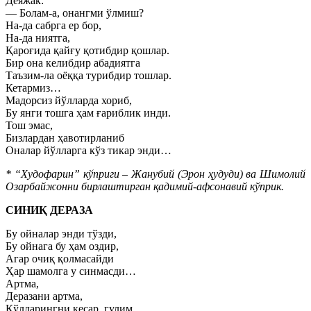
Деяжак:
— Болам-а, онангми ўлмиш?
На-да сабрга ер бор,
На-да ниятга,
Қароғида қайғу қотибдир қошлар.
Бир она келибдир абадиятга
Таъзим-ла оёққа турибдир тошлар.
Кетармиз…
Мадорсиз йўлларда хориб,
Бу янги тошга ҳам ғариблик инди.
Тош эмас,
Бизлардан ҳавотирланиб
Оналар йўлларга кўз тикар энди…
* “Худофарин” кўприги – Жанубий (Эрон ҳудуди) ва Шимолий
Озарбайжонни бирлаштирган қадимий-афсонавий кўприк.
СИНИҚ ДЕРАЗА
Бу ойналар энди тўзди,
Бу ойнага бу ҳам оздир,
Агар очиқ қолмасайди
Ҳар шамолга у синмасди…
Артма,
Деразани артма,
Қўлларингни кесар, гулим,