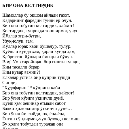
БИР ОНА КЕЛТИРДИК
Шамоллар бу оқшом айлади ғазот,
Кадарнинг фарёдин туйди ер-очун.
Бир она тобутин келтирдик, ҳайҳот!
Келтирдик, тупроққа топширмоқ учун.
Йўллар эгри-бугри,
Узуқ-юлуқ, ғам,
Йўллар юрак каби бўшалур, тўлур.
Қуёшли кунда ҳам, қорли кунда ҳам,
Қабристон йўллари ёмғирли бўлур.
Воҳ! Умр саройидан бир ғишти тушди,
Ким тасалли берар,
Ким қувар ғамни?!
Елкалар устига бир кўприк тушди
Синди,
“Худофарин” * кўприги каби…
Бир она тобутин келтирдик, ҳайҳот!
Бир ўғил кўзига ўкинчли дунё.
Қуёш ҳам бекинар етмади сабот,
Балки ҳижолатдир ўткинчи дунё…
Бир ўғил йиғлайди, оҳ, ёна-ёна,
Ёнғин сўндирмоқ-чун булоққа келмиш.
Бу ҳолга тобутдан туражак она