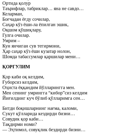
Ортида қолур
Таърифлар, табриклар… яна не савдо…
Келарман,
Боғчадан ёғду сочилар,
Саҳар кўз ёши-ла ёпилган эшик,
Оқшом қўшиқлару,
Гулга очилар.
Умрим –
Кун янчиган сув тегирмони,
Ҳар саҳар кўз ёши кузатар нолон,
Шомда табассумлар қаршилар мени…
ҚОРГУЛИМ
Қор каби оқ келдим,
Ғуборсиз келдим,
Оҳиста ёққандим йўлларингга мен.
Мен сенинг умрингга “кибор”сиз келдим
Йиғилдинг куч бўлиб қўлларимга сен…
Битди боқишларнинг нағма, каломи,
Сукут қўлларида кездирди бизни…
Совудик қор каби…
Тақдирми номи?
— Эҳтимол, совуқлик бездирди бизни…