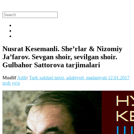
Nusrat Kesemanli. She’rlar & Nizomiy
Ja’farov. Sevgan shoir, sevilgan shoir.
Gulbahor Sattorova tarjimalari
Muallif
Adib
:
Turk xalqlari tarixi, adabiyoti, madaniyati
12.01.2017
izoh yo'q