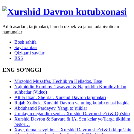
Adib asarlari, tarjimalari, hamda o'zbek va jahon adabiyotidan
namunalar
Bosh sahifa
Sayt xaritasi
Qiziqarli saytlar
RSS
ENG SO’NGGI
Mirzohid Muzaffar. Hechlik va Hellados. Esse
Najmiddin Komilov. Tasavvuf & Najmiddin Komilov bilan
suhbatlar (Video)
Attila Ilxan. She’rlar. Xurshid Davron tarjimalari
Rajab Xolbek. Xurshid Davron va uning kutubxonasi haqida
Abduhamid Pardayev. Yangi to’rtliklar
Unutayin degandim seni… Xurshid Davron she’ri & Qo’shiq
Xurshid Davron & Sarvara & IA. Sen kelar yo’llarga tikildim
bedor…
Xayr, dema, sevgilim… Xurshid Davron she’ri & Ikki qo’shiq