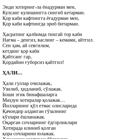
Энди хотиринг-ла ёнадурман мен,
Кулсанг кулишингга сингиб кетарман.
Қор каби кафтингга ёғадурман мен,
Қор каби кафтингда эриб битарман.
Ҳасратинг қалбимда тингай тор каби
Нағма – денгиз, васлинг – кемами, айтгил.
Сен ҳам, ай севгилим,
кетдинг қор каби
Қайтсанг гар,
Қордайин ғуборсиз қайтгил!
ҲАЛИ…
Ҳали гуллар очилажак,
Узилиб, ҳидланиб, сўлажак.
Боши эгик бинафшаларга
Маҳзун хотиралар қолажак…
Йилларнинг қўл етмас олисларида
Қачондир алданган гўзалнинг
кўзлари ёшланажак.
Оқарган сочларнинг ёдгорликлари
Хотирада илиниб қолган
қора сочларини юлажак.