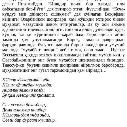
деган Низомийдан, “Ишқдир не-ки бор оламда, илм
сафсатадир бор-йўғи” дея эътироф этган Фузулийдан, “Кеча-
кундуз мен дийдорга ошиқман” дея куйлаган Воқифдан
кейинги Озарбайжон шоирлари ҳам жўшқин эҳтирос билан
муҳаббат мавзусини давом эттирганлар. Ва бу бой анъана
адабиётнинг идеаллашганлиги, инсонга ички дунёсидан кўра,
кўпроқ ташқи кўринишига қараб баҳо бериладиган айни
замонда ҳам унутилмаганди. Бироқ, аввалги даврлардан
фарқли равишда бугунги даврда бирор ижодкорни умумий
маънода “муҳаббат шоири” деб атамоқ осон эмас… Нусрат
Кесеменли ҳақида эса ҳеч иккиланмасдан айтиш мумкин-ки, у
Озарбайжоннинг энг буюк муҳаббат шоирларидан биридир.
Таассуф-ки, ўқувчи севимли шоиридан айрилмоқ баробарида,
муҳаббатнинг энг гўзал таржмонидан ҳам айрилди…
Қўйвор қўлларимни энди,
Қўлим қўлингдан музлади.
Айрилиқ замони келди,
Бу ҳам Аллоҳнинг қисмати.
Сен юзимга боқа-боқа,
Дема гуноҳкор ишидир.
Қўлларингдан учди энди,
Севги бир фурсат қушидир.