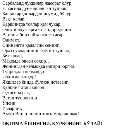
Сарбаланд чўққилар жасорат олур.
Елкасида дунё айланган тупроқ,
Баъзан арқонлардан ноумид бўлур.
Вақт келар,
Қаршингда тоғлар ҳам чўкар,
Олис юлдузларга етгайдир қўлинг.
Ватанга бир найза отилса агар
Одим от,
Сийнангга қадалсин сенинг!
Ораз сувларининг баётин туйгил,
Беллашар,
Мақомда овози соҳир…
Жонингдан кечмоққа илгари юргил,
Тупроқдан кечмоққа
чекинма зинҳор!..
Яхшилар ёнида бўлмоқ истасанг,
Қалбинг оташ мисол
ёқмоғи керак,
Ватан тупроғини
Ўпсин
Изларинг,
Аммо Ватан нонин топтамоқлик шак!..
ОҚИЗМА ЁШИНГНИ, ҚУРБОНИНГ БЎЛАЙ!