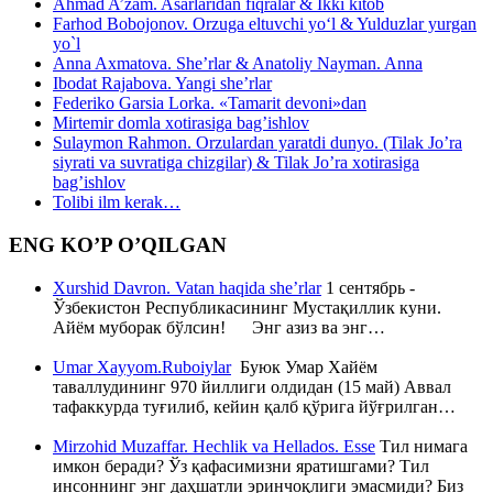
Ahmad A’zam. Asarlaridan fiqralar & Ikki kitob
Farhod Bobojonov. Orzuga eltuvchi yo‘l & Yulduzlar yurgan
yo`l
Anna Axmatova. She’rlar & Anatoliy Nayman. Anna
Ibodat Rajabova. Yangi she’rlar
Federiko Garsia Lorka. «Tamarit devoni»dan
Mirtemir domla xotirasiga bag’ishlov
Sulaymon Rahmon. Orzulardan yaratdi dunyo. (Tilak Jo’ra
siyrati va suvratiga chizgilar) & Tilak Jo’ra xotirasiga
bag’ishlov
Tolibi ilm kerak…
ENG KO’P O’QILGAN
Xurshid Davron. Vatan haqida she’rlar
1 сентябрь -
Ўзбекистон Республикасининг Мустақиллик куни.
Айём муборак бўлсин! Энг азиз ва энг…
Umar Xayyom.Ruboiylar
Буюк Умар Хайём
таваллудининг 970 йиллиги олдидан (15 май) Аввал
тафаккурда туғилиб, кейин қалб қўрига йўғрилган…
Mirzohid Muzaffar. Hechlik va Hellados. Esse
Тил нимага
имкон беради? Ўз қафасимизни яратишгами? Тил
инсоннинг энг даҳшатли эринчоқлиги эмасмиди? Биз