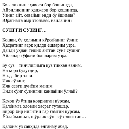
Болаликнинг ҳавоси бор бошингда,
Айрилиқнинг ҳанжари бор қошингда,
Ўзинг айт, севайми энди бу ёшимда?
Юрагимга амр этолмам, найлайин?
СЎНГГИ СЎЗИНГ…
Кошки, бу ҳолимни кўрсайдинг ўзинг,
Ҳасратинг ғарқ қилди ёшларим узра.
Дайди ўқдай тешиб айтган сўнг сўзинг
Айланар тўфони бошларим узра.
Бу сўз – тинчлигимга кўз тиккан ғаним,
На қора булутдир,
На-да бир элчи.
Илк сўзинг,
Илк севги дунёим маним,
Энди сўнг сўзингни қандайин ўлчай?
Қачон ўз ўтида қоврилган кўрсам,
Қалбимга оловли ҳасрат туташар.
Бирор-бир йигитни гар ғамгин кўрсам,
Ўйлайман-ки, шўрлик сўнг сўз эшитган…
Қалбим ўз савҳида ёнгайму абад,