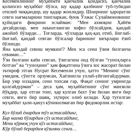
Кесеменлининг муҳаббати қанчалик қоидасиз, қанчалик
қолипсиз муҳаббат бўлса, шу қадар қалбнинг туб-тубидан
отилиб чиққандир, шу қадар жонлидир. Шоирнинг ҳароратли
севги нағмаларини тингларкан, буюк Ўлжас Сулаймоновнинг
қуйидаги фикрини эслайман: “Мен ахмоқни Ҳайём
десайдилар, мен лаънатланган хофиз бўлсайдим, қандай
ажойиб бўларди… Тоғларда, чўлларда қаҳ-қаҳ отиб, йиғлаб-
йиғлаб, қандай севган бўлсалар барининг шеърлари ёзиб
бўлинди.
Яна қандай севиш мумкин!? Мен эса сени ўзим билганча
севаман…”
Ўзи билгани каби севган, ўзигагина оид бўлган “гуноҳларга
ботган” ва “гуноҳини” ҳам фақатгина ўзига хос жасорат билан
эътироф этган Нусрат Кесеменли учун, ҳатто “Менинг сўнг
умидим, сўнгги орзумсан, Хаёлингла ухлаб-уйғонгайдурман.
Бир умр изладим, сени топсам гар, Фақат сенинг умрингда
қолгайдурман” – деса ҳам, муҳаббатнинг сўнг манзили
йўқдир, ҳар отган тонг, ҳар кулган бахт ўзи билан янги бир
севги, янги бир шавқ, эҳтирос олиб келади. Ҳар туғилган
муҳаббат ҳали-ҳануз кўникилмаган бир фидокорлик истар:
Кул бўлиб ёнардим тўз истасайдинг,
Бир нағма бўлардим сўз истасайдинг,
Мени кўрмоқ учун кўз истасайдинг,
Кўр бўлиб берардим кўзимни сенга…