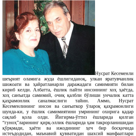
Нусрат Кесеменли
шеърият оламига жуда ёшлигиданоқ, улкан яратувчанлик
шижоати ва ҳайратланарли даражадаги самимияти билан
кириб келди. Албатта, ёшлик пайти инсоннинг хоҳ ҳаётда,
хоҳ санъатда самимий, очиқ қалбли бўлиши унчалик катта
қаҳрамонлик саналмаслиги тайин. Аммо, Нусрат
Кесеменлининг инсон ва санъаткор ўлароқ қаҳрамонлиги
шунда-ки, у ёшлик самимиятини умрининг охирига қадар
сақлаб қола олди. Йигирма-ўттиз ёшларида қилган
“гуноҳ”ларининг қирқ-эллик ёшларида ҳам такрорланишидан
қўрқмади, ҳаёти ва ижодининг ҳеч бир босқичида
истеъдодидан, маънавий қувватидан шахсий манфаатлари