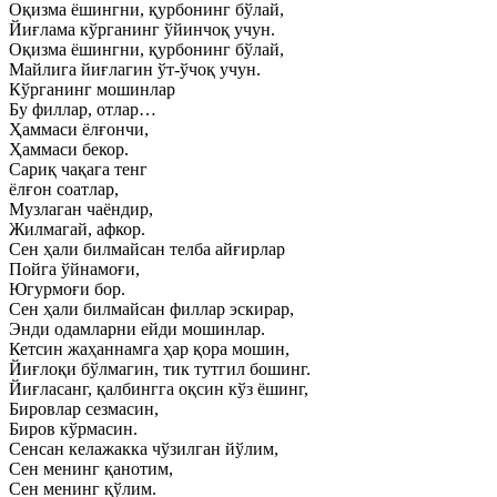
Оқизма ёшингни, қурбонинг бўлай,
Йиғлама кўрганинг ўйинчоқ учун.
Оқизма ёшингни, қурбонинг бўлай,
Майлига йиғлагин ўт-ўчоқ учун.
Кўрганинг мошинлар
Бу филлар, отлар…
Ҳаммаси ёлғончи,
Ҳаммаси бекор.
Сариқ чақага тенг
ёлғон соатлар,
Музлаган чаёндир,
Жилмагай, афкор.
Сен ҳали билмайсан телба айғирлар
Пойга ўйнамоғи,
Югурмоғи бор.
Сен ҳали билмайсан филлар эскирар,
Энди одамларни ейди мошинлар.
Кетсин жаҳаннамга ҳар қора мошин,
Йиғлоқи бўлмагин, тик тутгил бошинг.
Йиғласанг, қалбингга оқсин кўз ёшинг,
Бировлар сезмасин,
Биров кўрмасин.
Сенсан келажакка чўзилган йўлим,
Сен менинг қанотим,
Сен менинг қўлим.