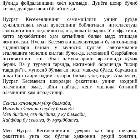
йўлида фойдаланишни хаёл қилмади. Дунёга шоир бўлиб
келди, дунёдан шоир бўлиб кетди.
Нусрат Кесеменлининг самимийлиги унинг руҳан
кучлилигидан, ички дунёсининг бойлигидан, интеллектуал
салоҳиятининг юқорилигидан далолат берарди. У нафратини,
ҳатто муҳаббатини ҳам қатъийлик билан мадҳ этишдан
чекинмасди. Нусрат Кесеменли шахсиятидаги бу инсон-шоир
зиддиятлари баъзан у муносиб бўлган лавозимларни
эгаллашига монелик қилган бўлса-да, замонавий Озарбайжон
поэзиясининг энг гўзал намуналарини яратишида кўмак
берди. Ва у, турмуш тарзида, ижтимоий борлиғида “шоир
тақдири”га муносиб бўлмаган неки мавжуд бўлса, барчасини
ички бир ғайри оддий эҳтирос билан улоқтирди. Алалхусус,
Нусрат Кесеменли шеърлари фақатгина унинг зоҳирий
оламининг эмас, айни пайтда, кенг маънода ботиний
оламининг ҳам ифодасидир:
Сенсиз кечаларим уйқу билмади,
Ичимдан ўтганни туйғу билмади.
Мен билдим, сен билдинг, у-ку билмади,
Хайфдир бу севгига, бу муҳаббатга.
Мен Нусрат Кесеменлининг деярли ҳар бир шеърида
фақатгина унга хос бўлган ҳаяжонни, руҳий ҳолатни,