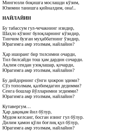
Мингюзли боқишга мослашди кўзим,
Юзимни танишга қийналдим, она!..
НАЙЛАЙИН
Бу табассум гул-чечакнинг изидир,
Шаҳло кўзинг булоқларнинг кўзидир,
Тинчим бузган муҳаббатнинг ўзидир,
Юрагимга амр этолмам, найлайин?
Ҳар ишоранг бир тилсимни очарди,
Тил билсайди тош ҳам дардин сочарди.
Ақлим сендан узоқлашар, қочарди,
Юрагимга амр этолмам, найлайин?
Бу дийдорнинг сўнги ҳижрон эдими?
Сўз тополмам, қалбимдагин дедимми?
Сенга бошлар йўлларимни эгдимми?
Юрагимга амр этолмам, найлайин?
Кутавергум…
Ҳар дақиқам йил бўлур,
Мудом келсанг, босган изинг гул бўлур.
Дилим ҳамон қўли боғлиқ қул бўлур,
Юрагимга амр этолмам, найлайин?