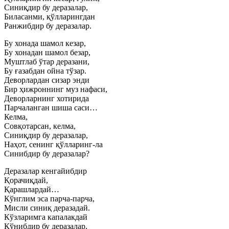
Синиқдир бу деразалар,
Биласанми, қўлларингдан
Ранжибдир бу деразалар.
Бу хонада шамол кезар,
Бу хонадан шамол безар,
Муштлаб ўтар деразани,
Бу ғазабдан ойна тўзар.
Деворлардан сизар энди
Бир ҳижроннинг муз нафаси,
Деворларнинг хотирида
Парчаланган шиша саси…
Келма,
Совқотарсан, келма,
Синиқдир бу деразалар,
Наҳот, сенинг қўлларинг-ла
Синибдир бу деразалар?
Деразалар кенгайибдир
Қорачиқдай,
Қарашлардай…
Кўнглим эса парча-парча,
Мисли синиқ деразадай.
Кўзларимга капалакдай
Қўнибдир бу деразалар,