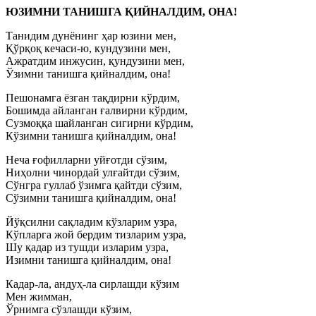
ЮЗИМНИ ТАНИШГА ҚИЙНАЛДИМ, ОНА!
Танидим дунёнинг ҳар юзини мен,
Қўрқоқ кечаси-ю, кундузини мен,
Ажратдим инжусин, қундузини мен,
Ўзимни танишга қийналдим, она!
Пешонамга ёзган тақдирни кўрдим,
Бошимда айланган ғалвирни кўрдим,
Сузмоққа шайланган сигирни кўрдим,
Кўзимни танишга қийналдим, она!
Неча ғофилларни уйғотди сўзим,
Ниҳолни чинордай улғайтди сўзим,
Сўнгра гуллаб ўзимга қайтди сўзим,
Сўзимни танишга қийналдим, она!
Йўқсилни сақладим кўзларим узра,
Кўпларга жой бердим тизларим узра,
Шу қадар из тушди изларим узра,
Изимни танишга қийналдим, она!
Кадар-ла, андуҳ-ла сирлашди кўзим
Мен жимман,
Ўрнимга сўзлашди кўзим,