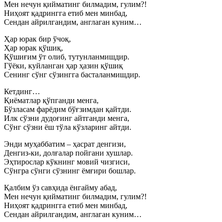
Мен нечун қийматинг билмадим, гулим?!
Ниҳоят қадрингга етиб мен минбад,
Сендан айрилгандим, англаган куним…
Ҳар юрак бир ўчоқ,
Ҳар юрак қўшиқ,
Қўшиғим ўт олиб, тутунланмишдир.
Гўёки, куйланган ҳар ҳазин қўшиқ
Сенинг сўнг сўзингга басталанмишдир.
Кетдинг…
Қиёматлар қўпганди менга,
Бўзласам фарёдим бўғзимдан қайтди.
Илк сўзни дудоғинг айтганди менга,
Сўнг сўзни ёш тўла кўзларинг айтди.
Энди муҳаббатим – ҳасрат денгизи,
Денгиз-ки, долғалар пойгани хушлар.
Эҳтирослар кўкнинг мовий чизгиси,
Сўнгра сўнги сўзнинг ёмғири бошлар.
Қалбим ўз савҳида ёнгайму абад,
Мен нечун қийматинг билмадим, гулим?!
Ниҳоят қадрингга етиб мен минбад,
Сендан айрилгандим, англаган куним…