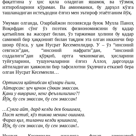
фақатгина у ҳис қила оладиган яшамоқ ва тўзмоқ
изтиробларини кўраман. Ва аминманки, бу дарҳол кўзга
ташланадиган истеъдодни ёлғиз мен эътироф этаётганим йўқ.
Умуман олганда, Озарбайжон поэзиясида буюк Мулла Паноҳ
Воқифдан сўнг ўз поэтик физиономиясини бу қадар
қатъийлик ва жасорат билан, ўз таржимаи ҳолини бу қадар
самимий бир ҳаққоният билан тақдим эта олган иккинчи бир
шоир бўлса, у ҳам Нусрат Кесеменлидир. У – ўз “инсоний
севгиси”дан, “инсоний нафрати”дан, “инсоний
соддалиги”дан қўрқиб, ортга чекинмаган, ҳисларини
туйғуларини, тушунчаларини ёлғиз Аллоҳ даргоҳида
айтиладиган ҳаяжонли бир тафсилотни ўқувчига етказиб бера
олган Нусрат Кесеменли…
Ортингга қайтибсан кўзлари ёшли,
Айтарсан: ҳеч қачон сўккан эмассан.
Қани у виқоринг, кенг феъллилигинг?!
Йўқ, бу сен эмассан, бу сен эмассан!
…Сувга айт, дард келди дея бошимга,
Паст кетиб, кўз тикма менинг ошимга.
Фараз қил, тиланчи келди қошингга,
Йўқ, бу сен эмассан, бу сен эмассан!..
Нусрат Кесеменли ижодига фақат замонавий