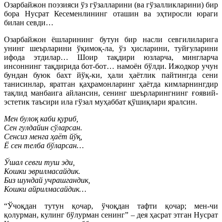
Озарбайжон поэзияси ўз гўзалларини (ва гўзалликларини) бир
бора Нусрат Кесеменлининг оташин ва эҳтиросли юраги
билан севди…
Озарбайжон ёшларининг бутун бир насли севгилиларига
унинг шеърларини ўқимоқ-ла, ўз ҳисларини, туйғуларини
ифода этдилар… Шоир тақдири юзларча, мингларча
инсоннинг тақдирида бот-бот… намоён бўлди. Ижодкор учун
бундан буюк бахт йўқ-ки, ҳали ҳаётлик пайтингда сени
танисинлар, яратган қаҳрамонларинг ҳаётда кимларнингдир
тақлид манбаига айлансин, сенинг шеърларингнинг ғоявий-
эстетик таъсири ила гўзал муҳаббат қўшиқлари яралсин.
Мен булоқ каби қуриб,
Сен гулдайин сўларсан.
Сенсиз менга ҳаёт йўқ,
Ё сен телба бўларсан…
Ўшал севги туш эди,
Кошки эврилмасайдик.
Биз шундай учрашгандик,
Кошки айрилмасайдик…
“Ўчоқдан тутун қочар, ўчоқдан тафти қочар; мен-чи
қолурман, кулинг бўлурман сенинг” – дея ҳасрат этган Нусрат