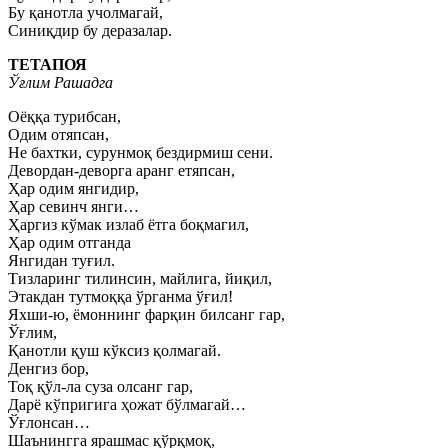
Бу қанотла учолмагай,
Синиқдир бу деразалар.
ТЕТАПОЯ
Ўғлим Рашадга
Оёққа турибсан,
Одим отяпсан,
Не бахтки, сурунмоқ бездирмиш сени.
Девордан-деворга аранг етяпсан,
Ҳар одим янгидир,
Ҳар севинч янги…
Ҳаргиз кўмак излаб ётга боқмагил,
Ҳар одим отганда
Янгидан туғил.
Тизларинг тилинсин, майлига, йиқил,
Этакдан тутмоққа ўрганма ўғил!
Яхши-ю, ёмоннинг фарқин билсанг гар,
Ўғлим,
Қанотли қуш кўксиз қолмагай.
Денгиз бор,
Тоқ қўл-ла суза олсанг гар,
Дарё кўпригига ҳожат бўлмагай…
Ўғлонсан…
Шаънингга ярашмас қўрқмоқ,