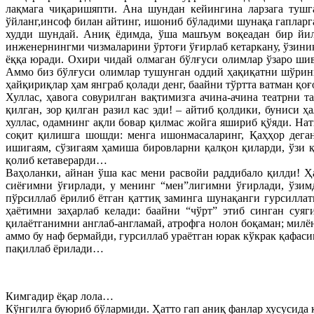
лақмага чиқаришяпти. Ана шундан кейингина ларзага туш
ўйланг,инсоф билан айтинг, ишониб бўладими шунақа гаплар
худди шундай. Аниқ ёдимда, ўша машъум воқеадан бир йилч
инженернингми чизмаларини ўртоғи ўғирлаб кетаркану, ўзиник
ёққа юради. Охири чидай олмаган бўлғуси олимлар ўзаро ш
Аммо биз бўлғуси олимлар тушунган оддий ҳақиқатни шўринг 
ҳайқириқлар ҳам янграб қолади денг, баайни тўртта ватман қо
Хуллас, ҳавога совурилган вақтимизга ачина-ачина театрни т
қилган, зор қилган разил кас эди! – айтиб қолдики, буниси 
хуллас, одамнинг ақли бовар қилмас жойга яшириб қўяди. На
соқит қилишга шошди: менга ишонмасаларинг, Қаҳҳор деган
ишигаям, сўзигаям ҳамиша бировларни қалқон қиларди, ўзи 
қолиб кетаверарди…
Ваҳоланки, айнан ўша кас мени расвойи раддибало қилди! Ҳ
сиёғимни ўғирлади, у менинг “мен”лигимни ўғирлади, ўзим
пўрсиллаб ёрилиб ётган қаттиқ заминга шунақанги гурсиллат
ҳаётимни заҳарлаб келади: баайни “чўрт” этиб синган суяг
қилаётганимни англаб-англамай, атрофга нолон боқаман; милё
аммо бу наф бермайди, гурсиллаб ураётган юрак кўкрак қафаси
пақиллаб ёрилади…
Кимгадир ёқар лола…
Кўнгилга буюриб бўлармиди. Ҳатто гап аниқ фанлар хусусида 