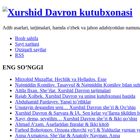
Adib asarlari, tarjimalari, hamda o'zbek va jahon adabiyotidan namun
Bosh sahifa
Sayt xaritasi
Qiziqarli saytlar
RSS
ENG SO’NGGI
Mirzohid Muzaffar. Hechlik va Hellados. Esse
Najmiddin Komilov. Tasavvuf & Najmiddin Komilov bilan suhb
Attila Ilxan. She’rlar. Xurshid Davron tarjimalari
Rajab Xolbek. Xurshid Davron va uning kutubxonasi haqida
Abduhamid Pardayev. Yangi to’rtliklar
Unutayin degandim seni… Xurshid Davron she’ri & Qo’shiq
Xurshid Davron & Sarvara & IA. Sen kelar yo’llarga tikildim
Xayr, dema, sevgilim… Xurshid Davron she’ri & Ikki qo’shiq
Ahmad A’zam. Asarlaridan fiqralar & Ikki kitob
Farhod Bobojonov. Orzuga eltuvchi yo‘l & Yulduzlar yurgan y
Anna Axmatova. She’rlar & Anatoliy Nayman. Anna