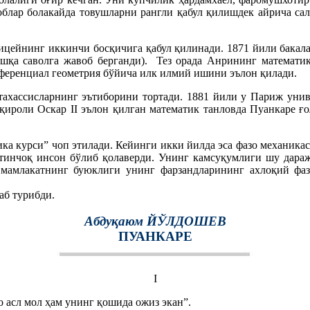
облар болакайда товушларни рангли қабул қилишдек айрича са
лицейнинг иккинчи босқичига қабул қилинади. 1871 йили бакал
бошқа саволга жавоб берганди). Тез орада Анрининг математи
ференциал геометрия бўйича илк илмий ишини эълон қилади.
ахассисларнинг эътиборини тортади. 1881 йили у Париж унив
қироли Оскар II эълон қилган математик танловда Пуанкаре ғо
ка курси” чоп этилади. Кейинги икки йилда эса фазо механик
ртинчоқ инсон бўлиб қолаверди. Унинг камсуқумлиги шу дараж
млакатнинг буюклиги унинг фарзандларининг ахлоқий фазил
аб турибди.
Абдуқаюм ЙЎЛДОШЕВ
ПУАНКАРЕ
I
о асл мол ҳам унинг қошида ожиз экан”.