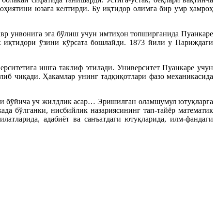
лоҳиятини юзага келтирди. Бу иқтидор олимга бир умр ҳамроҳ
авр унвонига эга бўлиш учун имтиҳон топширганида Пуанкаре
к иқтидори ўзини кўрсата бошлайди. 1873 йили у Париждаги
ерситетига ишга таклиф этилади. Университет Пуанкаре учун
либ чиқади. Ҳакамлар унинг тадқиқотлари фазо механикасида
аси бўйича уч жилдлик асар… Эришилган оламшумул ютуқларга
ада бўлганки, нисбийлик назариясининг тап-тайёр математик
атларида, адабиёт ва санъатдаги ютуқларида, илм-фандаги