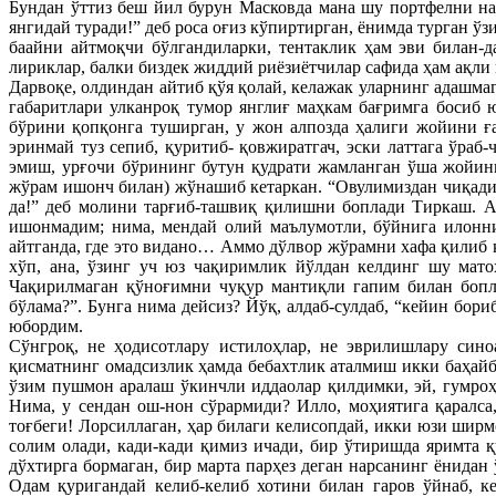
Бундан ўттиз беш йил бурун Масковда мана шу портфелни нақ
янгидай туради!” деб роса оғиз кўпиртирган, ёнимда турган 
баайни айтмоқчи бўлгандиларки, тентаклик ҳам эви билан-д
лириклар, балки биздек жиддий риёзиётчилар сафида ҳам ақли
Дарвоқе, олдиндан айтиб қўя қолай, келажак уларнинг адашм
габаритлари улканроқ тумор янглиғ маҳкам бағримга босиб 
бўрини қопқонга туширган, у жон алпозда ҳалиги жойини ғ
эринмай туз сепиб, қуритиб- қовжиратгач, эски латтага ўра
эмиш, урғочи бўрининг бутун қудрати жамланган ўша жойини
жўрам ишонч билан) жўнашиб кетаркан. “Овулимиздан чиқадига
да!” деб молини тарғиб-ташвиқ қилишни боплади Тиркаш. А
ишонмадим; нима, мендай олий маълумотли, бўйнига илонн
айтганда, где это видано… Аммо дўлвор жўрамни хафа қилиб 
хўп, ана, ўзинг уч юз чақиримлик йўлдан келдинг шу мато
Чақирилмаган қўноғимни чуқур мантиқли гапим билан бопла
бўлама?”. Бунга нима дейсиз? Йўқ, алдаб-сулдаб, “кейин бо
юбордим.
Сўнгроқ, не ҳодисотлару истилоҳлар, не эврилишлару сино
қисматнинг омадсизлик ҳамда бебахтлик аталмиш икки баҳайб
ўзим пушмон аралаш ўкинчли иддаолар қилдимки, эй, гумроҳ
Нима, у сендан ош-нон сўрармиди? Илло, моҳиятига қаралса
тоғбеги! Лорсиллаган, ҳар билаги келисопдай, икки юзи ширм
солим олади, кади-кади қимиз ичади, бир ўтиришда яримта 
дўхтирга бормаган, бир марта парҳез деган нарсанинг ёнидан
Одам қуригандай келиб-келиб хотини билан гаров ўйнаб, к