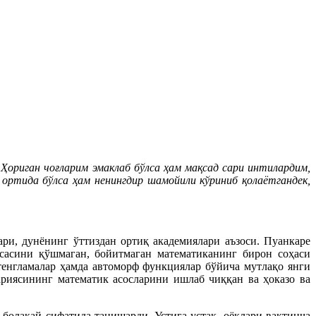
Ҳориган чоғларим эмаклаб бўлса ҳам мақсад сари интилардим,
 ортида бўлса ҳам ненингдир шамойили кўриниб қолаётгандек,
ри, дунёнинг ўттиздан ортиқ академиялари аъзоси. Пуанкаре
сасини қўшмаган, бойитмаган математиканинг бирон соҳаси
тенгламалар ҳамда автоморф функциялар бўйича мутлақо янги
ариясининг математик асосларини ишлаб чиққан ва ҳоказо ва
болакай сифатида танишарди. Устига-устак, оёқлари вақтинча