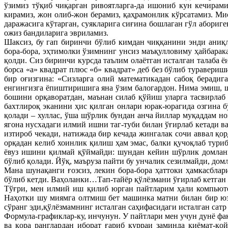
ўзимиз тўқиб чиқарган ривоятларга-да ишониб кун кечирами
кирамиз, жон олиб-жон берамиз, қаҳрамонлик кўрсатамиз. Мис
даражасига кўтарган, суякларига сиғина бошлаган гўл абориг
ожиз бандиларига эвриламиз.
Шаксиз, бу гап биринчи бўлиб кимдан чиққанини энди аниқл
бора-бора, эҳтимолки ўзимнинг унсиз маъқулловиму ҳайбарак
қолди. Сиз биринчи курсда таълим олаётган исталган талаба ё
борса «а» квадрат плюс «б» квадрат» деб без бўлиб туравери
бир оғизгина: «Сизларга олий математикадан сабоқ беради
енгингизга ёпиштиришига яна ўзим балогардон. Нима эмиш, шў
бошини орқаворатдан, маънан силаб қўйиш уларга тасвирлаб 
бахтлироқ эканини ҳис қилган онлари юрак-юрагида озгина б
қолади – хуллас, ўша шўрлик бундан анча йиллар муқаддам но
ягона нусхадаги илмий ишни таг-туби билан ўғирлаб кетади в
изтироб чекади, натижада бир кечада жингалак сочи аввал қор
орқадан келиб хоинлик қилиш ҳам эмас, балки қучоқлаб туриб
ёвуз ишини қилмай қўймайди: шундан кейин шўрлик домланин
бўлиб қолади. Йўқ, маъруза пайти бу унчалик сезилмайди, дом
Мана шунақанги ғозсиз, лекин бора-бора ҳаттоки ҳамкасблар
бўлиб кетди. Ваҳоланки…Тап-тайёр қўлёзмани ўғирлаб кетган 
Тўғри, мен илмий иш қилиб юрган пайтларим ҳали компьюте
Наҳотки шу миямга олтмиш бет машинка матни билан бир юз
сўранг эди,қўлёзмамнинг исталган саҳифасидаги исталган сатр
Формула-графиклар-ку, инчунун. У пайтлари мен учун дунё фа
ва қора ранглардан иборат ғариб курраи заминда қиёмат-қ