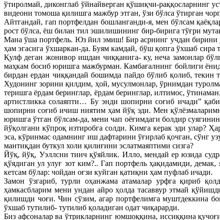
ўтиролмай, диконглаб ўйнайверган қўшиқчи-раққосларнинг усти
видеони томоша қилишга мажбур этган, ўзи бўлса ўтирган чорп
Айтгандай, гап портфелдан бошланганди-я, мен бўлсам қаёқла
рост бўлса, ёш билан тил эшилишининг бир-бирига тўғри мут
Мана ўша портфель. Юз йил эмиш! Бир асрнинг учдан бирини 
ҳам эгасига ўхшаркан-да. Буям камдай, бўш қопга ўхшаб сира т
Қулф деган жонивор ишдан чиққанига- ку, неча замонлар бўл
маҳкам босиб юришга мажбурман. Камбағалнинг бойлиги ёнид
бирдан ердан чиққандай бошимда пайдо бўлиб қолиб, текин т
Худонинг зорини қилдим, ҳой, мусулмонлар, ўрнимдан туролма
теришга ёрдам беринглар, ёрдам беринглар, илтимос, ўтинама
артистликка солаяпти… Бу энди шопирни соғиб ичади” қабил
шопирни соғиб ичиш ниятим ҳам йўқ эди. Мен қўлёзмаларимн
юришга ўтган бўлсам-да, мени чап оёғимдаги болдир суягинин
йўқолгани кўпроқ изтиробга солди. Кимга керак эди улар? Ҳа
эса, кўринмас одамнинг иш дафтарини ўғирлаб қочган, сўнг у
мантиқдан буткул холи қилиғини эслатмаяптими сизга?
Йўқ, йўқ, Уэллсни тинч қўяйлик. Илло, мендай ер юзида суд
қўядиган ул улуғ зот ким?.. Гап портфель ҳақидамиди, дема
кетсам бўлар: чойдан оғзи куйган қатиқни ҳам пуфлаб ичади.
Замон ўзгариб, турли оҳанжама атамалар урфга қириб қол
ҳамкасбларим мени ундан айро ҳолда тасаввур этмай қўйишди
қилишди чоғи. Чин сўзим, агар портфелимга муштдеккина бош
ўхшаб тутилиб- тутилиб қоладиган одат чиқарарди.
Биз афсоналар ва ўтрикларнинг юмшоққина, иссиққина қучоғи