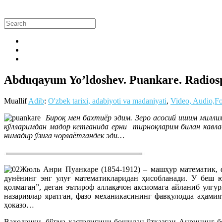
Abduqayum Yo’ldoshev. Puankare. Radios
Muallif
Adib
:
O'zbek tarixi, adabiyoti va madaniyati
,
Video, Audio,F
Бироқ мен бахтиёр эдим. Зеро асосий ишим миллим
қўлларимдан мадор кетганида ерни тирноқларим билан кавлаб
нимадир ўзига чорлаётгандек эди…
Жюль Анри Пуанкаре (1854-1912) – машҳур математик, ф
дунёнинг энг улуғ математикларидан ҳисобланади. У беш ю
қолмаган”, деган эътироф аллақачон аксиомага айланиб улг
назариялар яратган, фазо механикасининг фавқулодда аҳами
ҳоказо…
Ваҳоланки, бўғма хасталигини бошидан ўтказган Анрининг бо