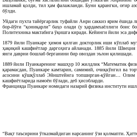
ишламай қолди, тил ҳам фалажланди. Буни қарангки, оғир аз
бўлди.
Уйдаги пухта тайёргарлик туфайли Анри саккиз ярим ёшида 
бор-йўғи “қониқарли” баҳо олади (у ҳардамхаёллиги боис 
Политехника мактабига ўқишга киради. Кейинги йили эса диф
1879 йили Пуанкаре ҳимоя қилган докторлик иши кўплаб мут
ҳақиқий кашфиётлар даргоҳига айланади. 1885 йили Швеция 
янги даврни бошлаб берганини бир овоздан эълон қилишади.
1889 йили Пуанкаренинг машҳур 10 жилдлик “Математик физи
қарамасдан, Пуанкаре камтарин, самимий, очиқкўнгил ва то
асосини қўшқўллаб Эйнштейнга топширган-қўйган… Олим ма
кашфиётларида намоён бўлади, деб ҳисобларди.
Францияда Пуанкаре номидаги назарий физика институти ишл
“Вақт таъсирини ўтказмайдиган нарсанинг ўзи қолмапти. Ҳатт