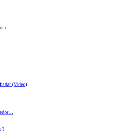
alar
atlar (Video)
 bedor…
o`l