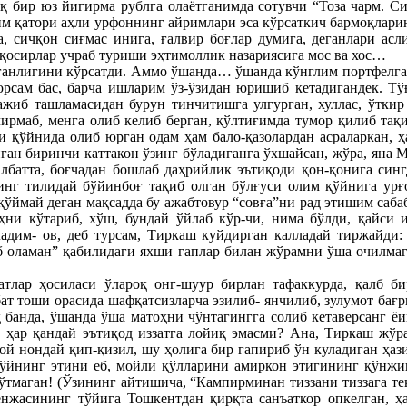
 бир юз йигирма рублга олаётганимда сотувчи “Тоза чарм. Си
ўзим қатори аҳли урфоннинг айримлари эса кўрсаткич бармоқлар
а, сичқон сиғмас инига, ғалвир боғлар думига, деганлари асл
 қосирлар учраб туриши эҳтимоллик назариясига мос ва хос…
аганлигини кўрсатди. Аммо ўшанда… ўшанда кўнглим портфелга с
юрсам бас, барча ишларим ўз-ўзидан юришиб кетадигандек. Тў
ажиб ташламасидан бурун тинчитишга улгурган, хуллас, ўтки
б-чирмаб, менга олиб келиб берган, қўлтиғимда тумор қилиб та
 қўйнида олиб юрган одам ҳам бало-қазолардан асраларкан, ҳа
н биринчи каттакон ўзинг бўладиганга ўхшайсан, жўра, яна Ма
лбатта, боғчадан бошлаб даҳрийлик эътиқоди қон-қонига синг
инг тилидай бўйинбоғ тақиб олган бўлғуси олим қўйнига ур
қўймай деган мақсадда бу ажабтовур “совға”ни рад этишим саб
ҳни кўтариб, хўш, бундай ўйлаб кўр-чи, нима бўлди, қайси 
дим- ов, деб турсам, Тиркаш куйдирган калладай тиржайди:
риб оламан” қабилидаги яхши гаплар билан жўрамни ўша очилма
атлар ҳосиласи ўлароқ онг-шуур бирлан тафаккурда, қалб би
ат тоши орасида шафқатсизларча эзилиб- янчилиб, зулумот бағр
 банда, ўшанда ўша матоҳни чўнтагингга солиб кетаверсанг ё
, ҳар қандай эътиқод иззатга лойиқ эмасми? Ана, Тиркаш жў
ой нондай қип-қизил, шу ҳолига бир гапириб ўн куладиган ҳази
қўйнинг этини еб, мойли қўлларини амиркон этигининг қўнжиг
 ўтмаган! (Ўзининг айтишича, “Кампирминан тиззани тиззага т
енжасининг тўйига Тошкентдан қирқта санъаткор опкелган, ҳ