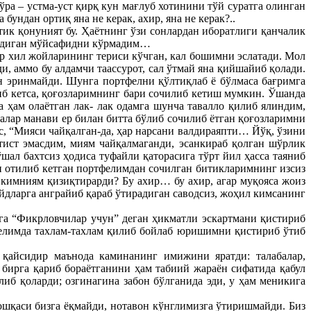
ўра – устма-уст қирқ кун мағлуб хотинини тўй суратга олинган
ндан ортиқ яна не керак, ахир, яна не керак?..
тик қонуният бу. Ҳаётнинг ўзи сонлардан иборатлиги қанчалик
ирадиган мўйсафидни кўрмадим…
р хил жойларининг териси кўчган, кал бошимни эслатади. Мол
ди, аммо бу алдамчи таассурот, сал ўтмай яна қийшайиб қолади.
ан эринмайди. Шунга портфелни қўлтиқлаб ё бўлмаса бағримга
б кетса, қоғозларимнинг бари сочилиб кетиш мумкин. Ўшанда
 ҳам олаётган лак- лак одамга шунча тавалло қилиб ялиндим,
алар манави ер билан битта бўлиб сочилиб ётган қоғозларимни
с, “Мияси чайқалган-да, ҳар нарсани валдираяпти… Йўқ, ўзини
тист эмасдим, миям чайқалмаганди, эсанкираб қолган шўрлик
л бахтсиз ҳодиса туфайли қаторасига тўрт йил ҳасса таяниб
ан отилиб кетган портфелимдан сочилган битикларимнинг изсиз
к кимниям қизиқтирарди? Бу ахир… бу ахир, агар муқояса жоиз
йдларга анграйиб қараб ўтирадиган саводсиз, жоҳил кимсанинг
ига “Фикрловчилар учун” деган ҳикматли эскартмани қистириб
тфелимда тахлам-тахлам қилиб бойлаб юришимни қистириб ўтиб
 қайсидир маънода каминанинг имижини яратди: талабалар,
 бирга қариб бораётганини ҳам табиий жараён сифатида қабул
иб қоларди; озгинагина забон бўлганида эди, у ҳам меникига
ошқаси бизга ёқмайди, нотавон кўнглимизга ўтиришмайди. Биз