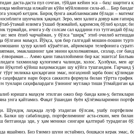
дан даста-даста пул сочган, тўйдан кейин эса – баҳс шартига к
ояда мийиғида илжайган кўйи мўйловини сила-аб… Бир бандага бу
рга улоқиб кетдим. Бироқ бунга ажабланмасаям бўлади – матема
аносиблиги шунчалик ҳақиқат. Зеро, мен ҳалига довур кам гап
ўтаб-ўтамай юзимга ўхшаб бужмайиб, қаримсиқ бўлиб қолди; би
ик турмайди, ичига у-бу солсам сал қаддини ғоз тутгандай бўла
ган: мен ёпиб чарчайман, у бўлса “ширқ” этиб очилиб кетишд
а бўлгани маъқул. Йўқса, ҳов бир галгидай мошин-пошин турти
омошани ҳузур қилиб кўраётган, айримлари телефонига суратга
япман, эмаклашнинг ҳам эвини қилолмаяпман, сизлар, соғ банд
н, ёлвораман… Аммо қани таваллойимни бир кас эшитса! Билъак
идаги тахминлар қулоғимга чалинди, холос. Ҳолбуки, мен ар
и йўқотиб қўйиш ваҳимасидан шу кўйга тушгандим. Гарчанд ўша
г тўрт энликка қисқаргани эмас, ногаҳоний зарба боис қўлимд
р саҳифадаги нари борса саккизта формула билан тўртта графи
зун тунлари саҳифалардаги ўзининг мутлақо тиши ўтмайдиган қа
ралиб юришга маҳкум этилган ожиз бир банда ким-у, битиклар
к, яна унга қайтамиз. Фақат ўшандан буён қўлёзмаларимни пор
ди. Шундоқ лаҳжада лутф этадиган бўлсам, ушбу портфелим
. Балки шу сабаблидир, портфелимнинг аста-секин, мен билан
 битганида эди, у ҳам меники сингари қалтираб турадиган бўл
да яшаймиз. Биз ўзимиз шуни истаймиз, бошқаси керак эмас, б