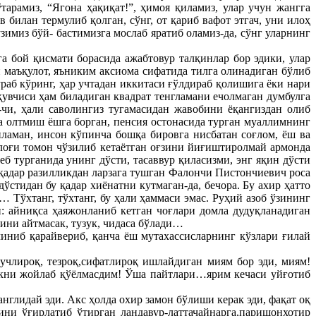
арамиз, “Ягона ҳақиқат!”, ҳимоя қиламиз, улар учун жангга
билан термулиб қолган, сўнг, от қариб вафот этгач, уни илоҳ
имиз бўй- бастимизга мослаб яратиб оламиз-да, сўнг уларнинг
 бой қисмати борасида ажабтовур талқинлар бор эдики, улар
 маъқулот, яъниким аксиома сифатида тилга олинадиган бўлиб
ўраб кўринг, ҳар учтадан иккитаси ғўлдираб қолишига ёки нари
қувчиси ҳам биладиган квадрат тенгламани ечолмаган думбулга
чи, ҳали саволингиз тугамасидан жавобини ёқангиздан олиб
ма олтмиш ёшга борган, пенсия остонасида турган муаллимнинг
иламан, инсон кўпинча бошқа бировга нисбатан соғлом, ёш ва
улоғи томон чўзилиб кетаётган оғзини йиғиштиролмай армонда
б турганида унинг дўсти, тасаввур қиласизми, энг яқин дўсти
 қадар разилликдан ларзага тушган Фалончи Пистончиевич роса
ўстидан бу қадар хиёнатни кутмаган-да, бечора. Бу ахир ҳатто
 Тўхтанг, тўхтанг, бу ҳали ҳаммаси эмас. Руҳий азоб ўзининг
: айниқса ҳаяжонланиб кетган чоғлари домла дудуқланадиган
шини айтмасак, тузук, чидаса бўлади…
чиниб қарайвериб, қанча ёш мутахассисларнинг кўзлари ғилай
члироқ, тезроқ,сифатлироқ ишлайдиган миям бор эди, миям!
икни жойлаб қўёлмасдим! Ўша пайтлари…ярим кечаси уйғотиб
глидай эди. Акс ҳолда охир замон бўлиши керак эди, фақат оқ
ни ўғирлатиб ўтирган ландавур-латтачайнарга,паришонхотир