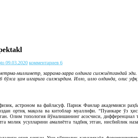
pektakl
oto
09.03.2020
комментариев 6
етрма-миллиметр, заррама-зарра олдинга силжиётгандай эди. 
 бўлса ҳам илгарига силжирдим. Илло, илло олдинда, олис уфқ
изик, астроном ва файласуф. Париж Фанлар академияси раҳба
здан ортиқ мақола ва китоблар муаллифи. “Пуанкаре ўз ҳис
урган. Олим топология йўналишининг асосчиси, дифференциал 
ятга молик усулларини амалиётга тадбиқ этган, нисбийлик наз
лалиги оғир кечган. Уни кўпчилик ҳардамхаёл, фаромушхотир 