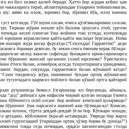
зга юз йил хизмат қилиб беради. Ҳатто бир асрдан кейин ҳам
ини чаккаларига тираб, айлантиришдан ўзларини тийишолмаган,
и шу; аммо на илож, зоримиз бор, зўримиз йўқ, илло наинки
уст кетганди. Гўё шуни олсам, ичига қўлёзмаларимни солсам,
ғри, Тиркаш жўрам ниҳоят кўп йиллик орзусига етиб, урғочи
р пичоқда кесиб
олинган ўша жойини тош устида, кунчувоқда
қиб юришим кераклигини қайта-қайта маслаҳат берганди. Нима
м ишлари жуда қисқа фурсатда (“Секундда! Гаррантия!” деди
сковга бораман деяпсан, бу лекин сенга ёмонам керак бўлади-
дирилган авлод вакили сифатида бунақанги ирим-сиримларга
ғочи бўрининг жинсий органини солиб юрсинми? Ўрисчасига
абини ётиғи билан, илмийроқ асосда тушунтиришга уриндимки,
ишинг бирдан, секундда, гаррантияси билан жўнашиб кетди?
 “Сени топдим-ку, жўра, ишимнинг бундан ортиқ жўнашгани
ган тугунчадаги шармсиз бойлиги билан қўшиб ортга қайтариб
рлан руҳониятда бемисл ўзгаришлар юз берганида, айниқса,
ида “дод” дейишга ҳам нафасим чиқмай қолган онларда ўзимга
инки бўйнингга осиб олсанг бир жойинг кемтилиб қолармиди?
рам бўрининг ўша нарсасига ишониб кам бўлмади-ку! Кимсан,
лкаш хотини, тўртта девдай-девдай ўғли бор. Кўпкари чопади,
а артадию, мўйловини бура-аб кетаверади. Умрида бир марта
екизиб гурунглашиб ўтиришдан ортиқ ҳўзир борма бу дунёда?”)
аммасини тоққа отда опчиққан, орқаси шилинганидан столда