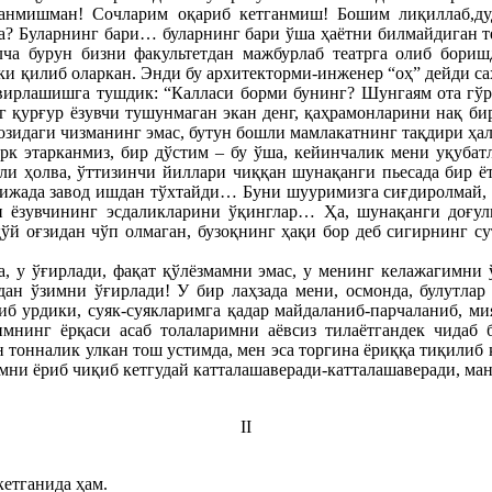
ганмишман! Сочларим оқариб кетганмиш! Бошим лиқиллаб,ду
га? Буларнинг бари…
буларнинг бари ўша ҳаётни билмайдиган т
а бурун бизни факультетдан мажбурлаб театрга олиб боришд
и қилиб оларкан. Энди бу архитекторми-инженер “оҳ” дейди са
ивирлашишга тушдик: “Калласи борми бунинг? Шунгаям ота гўр
қурғур ёзувчи тушунмаган экан денг, қаҳрамонларини нақ бир
ғозидаги чизманинг эмас, бутун бошли мамлакатнинг тақдири ҳал
арк этарканмиз, бир дўстим – бу ўша, кейинчалик мени уқубат
ҳали ҳолва, ўттизинчи йиллари чиққан шунақанги пьесада бир ё
тижада завод ишдан тўхтайди… Буни шууримизга сиғдиролмай, 
 ёзувчининг эсдаликларини ўқинглар… Ҳа, шунақанги доғули
қўй оғзидан чўп олмаган, бузоқнинг ҳақи бор деб сигирнинг с
а, у ўғирлади, фақат қўлёзмамни эмас, у менинг келажагимни 
дан ўзимни ўғирлади! У бир лаҳзада мени, осмонда, булутлар
иб урдики, суяк-суякларимга қадар майдаланиб-парчаланиб, мия
имнинг ёрқаси асаб толаларимни аёвсиз тилаётгандек чидаб 
н тонналик улкан тош устимда, мен эса торгина ёриққа тиқилиб 
мни ёриб чиқиб кетгудай катталашаверади-катталашаверади, мана
II
кетганида ҳам.