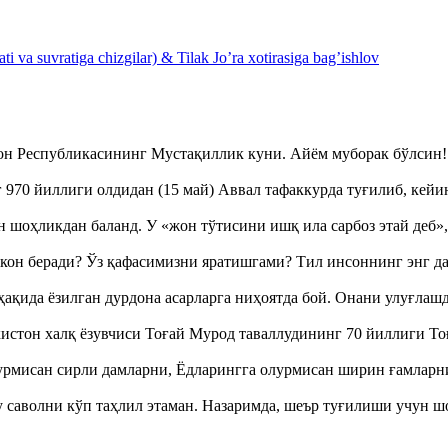
 va suvratiga chizgilar) & Tilak Jo’ra xotirasiga bag’ishlov
тон Республикасининг Мустақиллик куни. Айём муборак бўлси
970 йиллиги олдидан (15 май) Аввал тафаккурда туғилиб, кейи
оҳликдан баланд. У «жон тўтисини ишқ ила сарбоз этай деб
кон беради? Ўз қафасимизни яратишгами? Тил инсоннинг энг д
ақида ёзилган дурдона асарларга ниҳоятда бой. Онани улуғла
истон халқ ёзувчиси Тоғай Мурод таваллудининг 70 йиллиги 
урмисан сирли дамларни, Ёдларингга олурмисан ширин ғамларн
аволни кўп таҳлил этаман. Назаримда, шеър туғилиши учун 