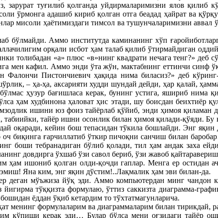
з, зарурат туғилиб қолганда уйдирмаларимизни ялов қилиб кўт
оли ўрмонга адашиб кириб қолган отга беадад ҳайрат ва қўрқув 
енлар мисоли ҳаётимиздаги тимсол ва тушунчаларимизни аввал ўз
аб бўлмайди. Аммо институтда каминанинг хўп ғаройиботларга
аллачилигим орқали исбот ҳам талаб қилиб ўтирмайдиган оддий
инки толибадан «а» плюс «в»нинг квадрати нечага тенг?» деб с
шига мен кафил. Аммо энди ўта жўн, мактабнинг еттинчи синф ў
ган Фалончи Пистончиевич ҳақида нима биласиз?» деб кўринг-
рлик, – ҳа-ҳа, аксарияти худди шундай дейди, ҳар қалай, ҳам
бўлмас ҳузур бағишласа керак, бунинг устига, яшириб нима қ
ўлса ҳам худбинона ҳаловат ҳис этади, шу боисдан беихтиёр қ
мзодлик ишини юз фоиз тайёрлаб қўйиб, энди ҳимоя қиламан де
а, табиийки, тайёр ишни осонлик билан ҳимоя қилади-қўяди. Бу
дай оқаради, кейин бош тепасидан тўкила бошлайди. Энг яқин д
 оч биқинга ғарчиллатиб ўткир пичоқни санчиш билан баробар…
г боши тебранадиган бўлиб қолади, тил ҳам андак заха ейди
ланинг довдирга ўхшаб ўзи савол бериб, ўзи жавоб қайтаравери
им ҳам ишониб қолган олди-қочди гаплар. Менга ер остидан а
эмиш! Яна ким, энг яқин дўстим!..Лақмалик ҳам эви билан-да.
р деган мўъжиза йўқ эди. Аммо компьютердан минг чандон ку
 йигирма тўққизта формулаю, ўттиз саккизта диаграмма-граф
 бошидан ёддан ўқиб кетардим то тўхтатмагунларича.
қат менинг формулаларим ва диаграммаларим билан тирикдай, ран
ойим қўпиши керак эди… Булар бўлса мени оғзидаги тайёр оши