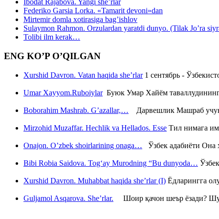
Ibodat Rajabova. Yangi she’rlar
Federiko Garsia Lorka. «Tamarit devoni»dan
Mirtemir domla xotirasiga bag’ishlov
Sulaymon Rahmon. Orzulardan yaratdi dunyo. (Tilak Jo’ra siyrati
Tolibi ilm kerak…
ENG KO’P O’QILGAN
Xurshid Davron. Vatan haqida she’rlar
1 сентябрь - Ўзбекис
Umar Xayyom.Ruboiylar
Буюк Умар Хайём таваллудининг 
Boborahim Mashrab. G’azallar,…
Дарвешлик Машраб учун ш
Mirzohid Muzaffar. Hechlik va Hellados. Esse
Тил нимага им
Onajon. O’zbek shoirlarining onaga…
Ўзбек адабиёти Она ҳ
Bibi Robia Saidova. Tog‘ay Murodning “Bu dunyoda…
Ўзбек
Xurshid Davron. Muhabbat haqida she’rlar (I)
Ёдларингга ол
Guljamol Asqarova. She’rlar.
Шоир қачон шеър ёзади? Шу с