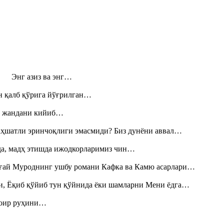
н! Энг азиз ва энг…
н қалб қўрига йўғрилган…
», жандани кийиб…
аҳшатли эринчоқлиги эмасмиди? Биз дунёни аввал…
шда, мадҳ этишда ижодкорларимиз чин…
Тоғай Муроднинг ушбу романи Кафка ва Камю асарлари…
и, Ёқиб қўйиб тун қўйнида ёки шамларни Мени ёдга…
шоир руҳини…