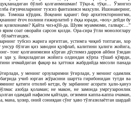
дуқланадиган бўлиб қолганмишман! Тўқи-я, тўқи… Ўзингиз
елба ёзғувчиларнинг тузсиз фантазияси маҳсули. Ишонаверинг,
и. Томоша кўрдик. Воқеани қаранг: бир архитекторнингми,
ҳнанинг ёғоч полини ғижирлатиб у ёққа юради, «воҳ» дейди бу
и қозихонами? Қайта чиз-қўй-да. Шуям муаммоми, галварс…”
 ярим соат оворайи сарсон қилди. Ора-сира ўтли монологлару
 бўлаётгандек.
ларнинг тубсиз жарига ирғитган, устимга чиқиб топтаган, хор
т унсур бўлган қиз заводни қулфлаб, калитини ҳалиги жойига,
онг- тонг қолганимизни кўрган дўстимиз дарров айбни ўзидан
 эди у, йиқиладиган жойига олдиндан кўрпа тўшаб қўярди,
утини ичмайдиган фақир ва ҳаттоки жабрдийда мисоли панада
ўғирлади, у менинг орзуларимни ўғирлади, у менинг одамлик
 бағрида учиб юрган жўрасини шартта гирибонидан тутди ва
мнинг қатиғи отилиб кетди, бу зарбанинг асорати ҳали-ҳануз
бўлмас азобда қоламан; не макон, не замонда умргузаронлик
қолган одамдай нафасим қайтади, оғзимни каппа-каппа очаман,
, мана, ҳозир, оний сониядан сўнг ҳаво тўлғазилаётган шардай