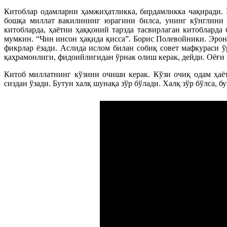
Китоблар одамларни ҳамжиҳатликка, бирдамликка чақиради. 
бошқа миллат вакилининг юрагини билса, унинг кўнглини 
китобларда, ҳаётни ҳаққоний тарзда тасвирлаган китобларда
мумкин. “Чин инсон ҳақида қисса”. Борис Полевойники. Эро
фикрлар ёзади. Аслида ислом билан собиқ совет мафкураси ў
қаҳрамонлиги, фидоийлигидан ўрнак олиш керак, дейди. Оёғи й
Китоб миллатнинг кўзини очиши керак. Кўзи очиқ одам ҳаёт
сиздан ўзади. Бутун халқ шунақа зўр бўлади. Халқ зўр бўлса, б