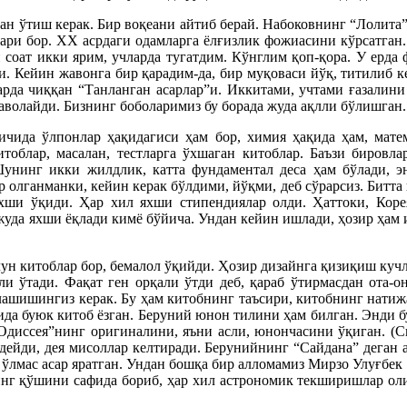
ан ўтиш керак. Бир воқеани айтиб берай. Набоковнинг “Лолита
тлари бор. ХХ асрдаги одамларга ёлғизлик фожиасини кўрсатган
и соат икки ярим, учларда тугатдим. Кўнглим қоп-қора. У ерда
 Кейин жавонга бир қарадим-да, бир муқоваси йўқ, титилиб кет
рда чиққан “Танланган асарлар”и. Иккитами, учтами ғазалин
даволайди. Бизнинг боболаримиз бу борада жуда ақлли бўлишган
ичида ўлпонлар ҳақидагиси ҳам бор, химия ҳақида ҳам, матем
тоблар, масалан, тестларга ўхшаган китоблар. Баъзи бировла
унинг икки жилдлик, катта фундаментал деса ҳам бўлади, э
олганманки, кейин керак бўлдими, йўқми, деб сўрарсиз. Битта 
хши ўқиди. Ҳар хил яхши стипендиялар олди. Ҳаттоки, Коре
жуда яхши ёқлади кимё бўйича. Ундан кейин ишлади, ҳозир ҳам 
ун китоблар бор, бемалол ўқийди. Ҳозир дизайнга қизиқиш кучл
али ўтади. Фақат ген орқали ўтди деб, қараб ўтирмасдан ота-
лашишингиз керак. Бу ҳам китобнинг таъсири, китобнинг натижа
ида буюк китоб ёзган. Беруний юнон тилини ҳам билган. Энди б
Одиссея”нинг оригиналини, яъни асли, юнончасини ўқиган. (Си
ейди, дея мисоллар келтиради. Берунийнинг “Сайдана” деган ас
ўлмас асар яратган. Ундан бошқа бир алломамиз Мирзо Улуғбек
инг қўшини сафида бориб, ҳар хил астрономик текширишлар ол