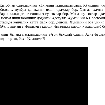
Китоблар одамларнинг кўнглини яқинлаштиради. Кўнглини яқи
билса… дунёда қанақанги яхши одамлар бор. Ҳамма, ҳамма х
 барча халқларга тегишли эзгу ғоялар бор. Мана шу ғоялар о
н ислом инқилобининг доҳийси Ҳаётулла Ҳумайний Б.Полевойн
ртасида қанчалик катта фарқ бор, дейсиз. Ҳумайний эса унинг
ўқ, душманга, фашизмга қарши, ёвузликка қарши кураш олиб бор
нинг баланд-пастликларини тўғри баҳолай олади. Азиз фарзан
ундан ортиқ бахт бўладими?!