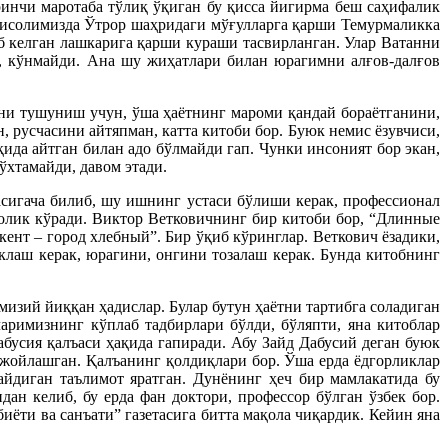
инчи маротаба тўлиқ ўқиган бу қисса йигирма беш саҳифалик
 мисолимизда Ўтрор шаҳридаги мўғулларга қарши Темурмаликка
 келган лашкарига қарши кураши тасвирланган. Улар Ватанни
м, кўнмайди. Ана шу жиҳатлари билан юрагимни алғов-далғов
ни тушуниш учун, ўша ҳаётнинг мароми қандай бораётганини,
 русчасини айтяпман, катта китоби бор. Буюк немис ёзувчиси,
ида айтган билан адо бўлмайди гап. Чунки инсоният бор экан,
ўхтамайди, давом этади.
сигача билиб, шу ишнинг устаси бўлиши керак, профессионал
нолик кўради. Виктор Ветковичнинг бир китоби бор, “Длинные
ент – город хлебный”. Бир ўқиб кўринглар. Веткович ёзадики,
лаш керак, юрагини, онгини тозалаш керак. Бунда китобнинг
изий йиққан ҳадислар. Булар бутун ҳаётни тартибга соладиган
римизнинг кўплаб тадбирлари бўлди, бўляпти, яна китоблар
бусия қалъаси ҳақида гапиради. Абу Зайд Дабусий деган буюк
 жойлашган. Қалъанинг қолдиқлари бор. Ўша ерда ёдгорликлар
айдиган таълимот яратган. Дунёнинг ҳеч бир мамлакатида бу
н келиб, бу ерда фан доктори, профессор бўлган ўзбек бор.
иёти ва санъати” газетасига битта мақола чиқардик. Кейин яна