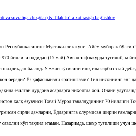
 va suvratiga chizgilar) & Tilak Jo’ra xotirasiga bag’ishlov
тон Республикасининг Мустақиллик куни. Айём муборак бўлси
970 йиллиги олдидан (15 май) Аввал тафаккурда туғилиб, кейи
оҳликдан баланд. У «жон тўтисини ишқ ила сарбоз этай деб
кон беради? Ўз қафасимизни яратишгами? Тил инсоннинг энг д
ақида ёзилган дурдона асарларга ниҳоятда бой. Онани улуғла
истон халқ ёзувчиси Тоғай Мурод таваллудининг 70 йиллиги 
урмисан сирли дамларни, Ёдларингга олурмисан ширин ғамларн
аволни кўп таҳлил этаман. Назаримда, шеър туғилиши учун 