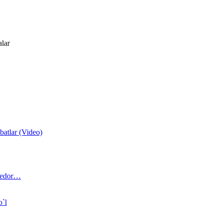
alar
atlar (Video)
 bedor…
o`l