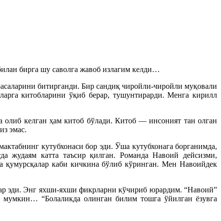
билан бирга шу саволга жавоб излагим келди…
драсаларини битирганди. Бир сандиқ чиройли-чиройли муқовали
уларга китобларини ўқиб берар, тушунтирарди. Менга кирилл
 олиб келган ҳам китоб бўлади. Китоб — инсоният тан олган
из эмас.
актабнинг кутубхонаси бор эди. Ўша кутубхонага борганимда,
да жудаям катта таъсир қилган. Романда Навоий дейсизми,
га қумурсқалар каби кичкина бўлиб кўринган. Мен Навоийдек
ар эди. Энг яхши-яхши фикрларни кўчириб юрардим. “Навоий”
м мумкин… “Болаликда олинган билим тошга ўйилган ёзувга