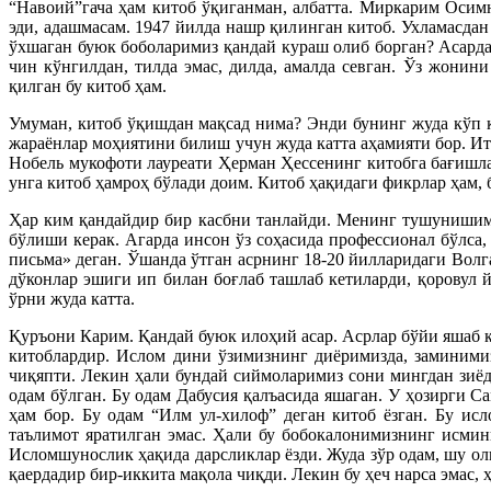
“Навоий”гача ҳам китоб ўқиганман, албатта. Миркарим Осим
эди, адашмасам. 1947 йилда нашр қилинган китоб. Ухламасда
ўхшаган буюк боболаримиз қандай кураш олиб борган? Асард
чин кўнгилдан, тилда эмас, дилда, амалда севган. Ўз жони
қилган бу китоб ҳам.
Умуман, китоб ўқишдан мақсад нима? Энди бунинг жуда кўп 
жараёнлар моҳиятини билиш учун жуда катта аҳамияти бор. Ит
Нобель мукофоти лауреати Ҳерман Ҳессенинг китобга бағишлан
унга китоб ҳамроҳ бўлади доим. Китоб ҳақидаги фикрлар ҳам, б
Ҳар ким қандайдир бир касбни танлайди. Менинг тушунишимч
бўлиши керак. Агарда инсон ўз соҳасида профессионал бўлса
письма» деган. Ўшанда ўтган асрнинг 18-20 йилларидаги Волг
дўконлар эшиги ип билан боғлаб ташлаб кетиларди, қоровул
ўрни жуда катта.
Қуръони Карим. Қандай буюк илоҳий асар. Асрлар бўйи яшаб к
китоблардир. Ислом дини ўзимизнинг диёримизда, заминими
чиқяпти. Лекин ҳали бундай сиймоларимиз сони мингдан зиёд
одам бўлган. Бу одам Дабусия қалъасида яшаган. У ҳозирги 
ҳам бор. Бу одам “Илм ул-хилоф” деган китоб ёзган. Бу ис
таълимот яратилган эмас. Ҳали бу бобокалонимизнинг исмин
Исломшунослик ҳақида дарсликлар ёзди. Жуда зўр одам, шу оли
қаердадир бир-иккита мақола чиқди. Лекин бу ҳеч нарса эмас