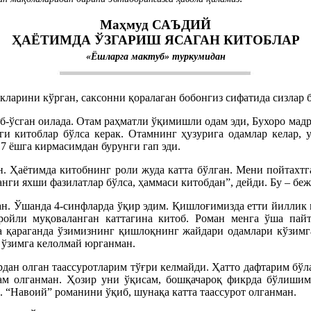
Маҳмуд САЪДИЙ
ҲАЁТИМДА ЎЗГАРИШ ЯСАГАН КИТОБЛАР
«Ёшларга мактуб» туркумидан
арини кўрган, саксонни қоралаган бобонгиз сифатида сизлар 
иб-ўсган оилада. Отам раҳматли ўқимишли одам эди, Бухоро ма
аги китоблар бўлса керак. Отамнинг ҳузурига одамлар келар, 
 7 ёшга кирмасимдан бурунги гап эди.
. Ҳаётимда китобнинг роли жуда катта бўлган. Мени пойтахтга
нги яхши фазилатлар бўлса, ҳаммаси китобдан”, дейди. Бу – беж
ан. Ўшанда 4-синфларда ўқир эдим. Қишлоғимизда етти йиллик м
ойли муқоваланган каттагина китоб. Роман менга ўша пайт
га қараганда ўзимизнинг қишлоқнинг жайдари одамлари кўзим
т ўзимга келолмай юрганман.
дан олган таассуротларим тўғри келмайди. Ҳатто дафтарим бўл
ҳам олганман. Ҳозир уни ўқисам, бошқачароқ фикрда бўлиши
. “Навоий” романини ўқиб, шунақа катта таассурот олганман.