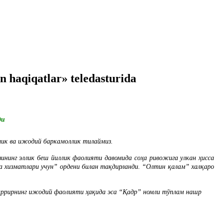
 haqiqatlar» teledasturida
ди
лик ва ижодий баркамоллик тилаймиз.
нинг эллик беш йиллик фаолияти давомида соҳа ривожига улкан ҳисса
 хизматлари учун” ордени билан тақдирланди. “Олтин қалам” xалқаро
ҳаррирнинг ижодий фаолияти ҳақида эса “Қадр” номли тўплам нашр