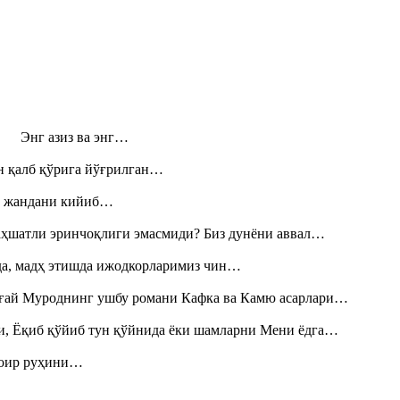
н! Энг азиз ва энг…
н қалб қўрига йўғрилган…
», жандани кийиб…
аҳшатли эринчоқлиги эмасмиди? Биз дунёни аввал…
шда, мадҳ этишда ижодкорларимиз чин…
Тоғай Муроднинг ушбу романи Кафка ва Камю асарлари…
и, Ёқиб қўйиб тун қўйнида ёки шамларни Мени ёдга…
шоир руҳини…