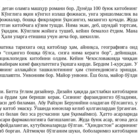
” деган оламга машҳур романи бор. Дунёда 100 буюк китобнинг
. Кўнглига яқин кўнгил излаш фожиаси, унга эришолмаслик ва
 фожиалар, бошқа фикрларни ўқисангиз, мазангиз қочади. Жуда
ган китобчага кўзим тушди. Нима экан, деб, шундай тортсам,
и ўқидим. Кўнглим жойига тушиб, кейин бемалол ётдим. Мана
. Ҳали уларга етишиш учун анча бор, шекилли.
атика тарихига оид китоблар ҳам, айниқса, географияга оид
р “соҳангиз бошқа бўлса, сизга нима кераги бор”, дейишади.
нциклопедик китобини олдим. Кейин Чехословакияда чиққан
набирам кимё факультетига ўқишга кирди. Бердим 1-курсдан. У
янинг аллақайси ташкилотининг ҳам стипендиясига эришди.
ишлаяпти. Унвониям бор. Майор унвони. Ёш бола, майор бўлди
и. Битта ўғлим дизайнер. Дизайн ҳақида дастлабки китобларни
она ёрдам ҳам бериши керак. Сизнинг фарзандингиз бўладими,
си деб биламан. Абу Райҳон Берунийни оладиган бўлсангиз, у
у китоб эмаску. Ўшанда юнонлар келиб қолганлардан ўрганган.
з билан биз эса русчасини ҳам ўқимаймиз). Ҳатто асарларида
ари фармакологияга бағишланган. Жуда буюк асар, ягона деса
 фойдаланган, кутубхоналарида бўлган. “Ҳиндистон” асарининг
иб борган. Айтмоқчи бўлганим шуки, боболаримиз китобларни