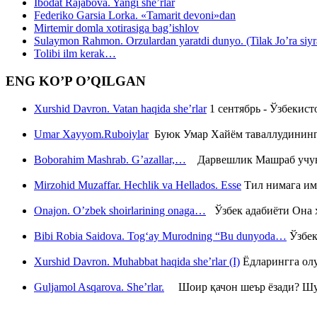
Ibodat Rajabova. Yangi she’rlar
Federiko Garsia Lorka. «Tamarit devoni»dan
Mirtemir domla xotirasiga bag’ishlov
Sulaymon Rahmon. Orzulardan yaratdi dunyo. (Tilak Jo’ra siyrati
Tolibi ilm kerak…
ENG KO’P O’QILGAN
Xurshid Davron. Vatan haqida she’rlar
1 сентябрь - Ўзбекис
Umar Xayyom.Ruboiylar
Буюк Умар Хайём таваллудининг 
Boborahim Mashrab. G’azallar,…
Дарвешлик Машраб учун ш
Mirzohid Muzaffar. Hechlik va Hellados. Esse
Тил нимага им
Onajon. O’zbek shoirlarining onaga…
Ўзбек адабиёти Она ҳ
Bibi Robia Saidova. Tog‘ay Murodning “Bu dunyoda…
Ўзбек
Xurshid Davron. Muhabbat haqida she’rlar (I)
Ёдларингга ол
Guljamol Asqarova. She’rlar.
Шоир қачон шеър ёзади? Шу с