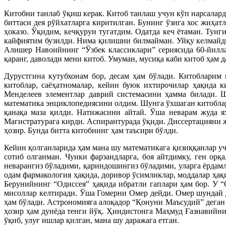
Китобни танлаб ўқиш керак. Китоб танлаш учун кўп нарсалард
биттаси дея рўйхатларга киритилган. Бунинг ўзига хос жиҳа
ҳоказо. Ўқидим, кечқурун тугатдим. Одатда кеч ётаман. Тунг
кайфиятим бузилди. Нима қилишни билмайман. Уйқу келмайди.
Алишер Навоийнинг “Ўзбек классиклари” сериясида 60-йилла
қаранг, даволади мени китоб. Умуман, мусиқа каби китоб ҳам 
Дурустгина кутубхонам бор, десам ҳам бўлади. Китобларим 
китоблар, саёҳатномалар, кейин буюк ихтирочилар ҳақида ки
Менделеев элементлар даврий системасини ҳамма билади. Ш
математика энциклопедиясини олдим. Шунга ўхшаган китоблар 
қанақа маза қилди. Натижасини айтай. Ўша неварам жуда я
Магистратурага кирди. Аспирантурада ўқиди. Диссертацияни 
ҳозир. Бунда битта китобнинг ҳам таъсири бўлди.
Кейин қолганларида ҳам мана шу математикага қизиққанлар уч
сотиб олганман. Чунки фарзандларга, боя айтдимку, ген орқ
неварангиз бўладими, қариндошингиз бўладими, уларга ёрдам
одам фармакология ҳақида, доривор ўсимликлар, моддалар ҳақ
Берунийнинг “Одиссея” ҳақида ибратли гаплари ҳам бор. У “
мисоллар келтиради. Ўша Гомерни Омер дейди. Омер шундай д
ҳам бўлади. Астрономияга алоқадор “Қонуни Маъсудий” деган 
ҳозир ҳам дунёда тенги йўқ. Ҳиндистонга Маҳмуд Ғазнавийн
ўқиб, улуғ ишлар қилган, мана шу даражага етган.