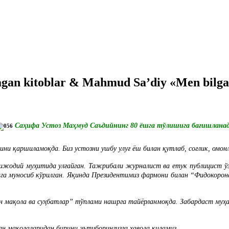
gan kitoblar & Mahmud Sa’diy «Men bilgan
Саҳифа Устоз Маҳмуд Саъдийнинг 80 ёшга тўлишига бағишлана
и қаршиламоқда. Биз устозни ушбу улуғ ёш билан қутлаб, соғлик, омон
жодий муҳитида улғайган. Тажрибали журналист ва етук публицист ўзи
га муносиб кўрилган. Яқинда Президентимиз фармони билан “Фидокорона
ан мақола ва суҳбатлар” тўплами нашрга тайёрланмоқда. Забардаст му
.
н мақолаларидан бирини эътиборингизга ҳавола қиламиз