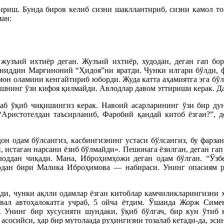
ириш. Бунда биров келиб сизни шакллантириб, сизни камол то
ан:
 жузъий ихтиёр деган. Жузъий ихтиёр, худодан, деган гап б
ниддин Марғиноний “Ҳидоя”ни яратди. Чунки илгари бўлди, ф
он оламини кенгайтириб юборди. Жуда катта аҳамиятга эга бўл
нинг ўзи кифоя қилмайди. Авлодлар давом эттириши керак. Дав
клаб ўқиб чиқишингиз керак. Навоий асарларининг ўзи бир ду
“Аристотелдан таъсирланиб, Фаробий қандай китоб ёзган?”, де
н одам бўлсангиз, касбингизнинг устаси бўлсангиз, бу фарзан
и, истаган нарсани ёзиб бўлмайди». Пешонага ёзилган, деган га
авлоддан чиқади. Мана, Иброҳимҳожи деган одам бўлган. “Ў
ан бири Малика Иброҳимова — набираси. Унинг опасиям реж
ади, чунки ақлли одамлар ёзган китоблар камчиликларингизни ҳ
ввал автоҳалокатга учраб, 5 ойча ётдим. Ўшанда Жорж Симе
 Унинг бир хусусияти шундаки, ўқиб бўлгач, бир кун ўтиб қ
 асосийси, ҳар бир мутолаада руҳингизни тозалаб кетади-да, эси