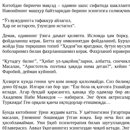
Китобдан биринчи мақсад – одамни шахс сифатида шакллант
Навоийнинг машҳур байтларидан бирини эсингизга солмоқчим
“Ўз вужудингга тафаккур айлагил,
Ҳар не истарсен, ўзунгдин истагил”.
Демак, одамнинг ўзига даъват қиляпти. Исломда ҳам борку,
фойдаланиш керак. Битта шу имкониятдан фойдаланиб, Бурҳо
жойда ўша тирқишни топиб “Ҳидоя”ни яратдики, бутун мусулм
боболаримиз билан фахрланишимиз керак. Фахрланиб юравериш
“Қутадғу билиг”, “Ҳибат ул-ҳақойиқ”ларни, албатта, синчи
Масалан, “Аристотель поэтика ҳақида нима деган?”, кейин 
Фаробий, дейман куйиниб.
Ҳозирги кунда генни ҳеч ким инкор қилолмайди. Сиз билимдо
доно бўлади. Илгари гап бор эди: “Ёш бола оқ қоғозга ўхшайд
келади. Агар бундай қарасангиз, қанақа зўр одамлар бир 
Академик Наби Мажидов — набираси. Энг буюк актрисалард
Туркияда! Ген орқали қанча иқтидорлар етишмоқда…
Бунда китобнинг ўрни жудаям катта. У ҳаётингизни ўзгартир
масалан, ўзимнинг бошимдан ўтган воқеа. Бир неча йил а
ҳисобламайман. Уни ўқиб психотерапия билан шуғулландим.
бўлаверасиз. Аввал ўқиганингиз эсингиздан чиқиб кетади. Энг