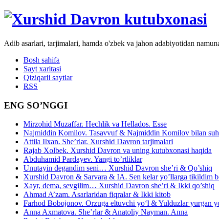
Adib asarlari, tarjimalari, hamda o'zbek va jahon adabiyotidan namun
Bosh sahifa
Sayt xaritasi
Qiziqarli saytlar
RSS
ENG SO’NGGI
Mirzohid Muzaffar. Hechlik va Hellados. Esse
Najmiddin Komilov. Tasavvuf & Najmiddin Komilov bilan suhb
Attila Ilxan. She’rlar. Xurshid Davron tarjimalari
Rajab Xolbek. Xurshid Davron va uning kutubxonasi haqida
Abduhamid Pardayev. Yangi to’rtliklar
Unutayin degandim seni… Xurshid Davron she’ri & Qo’shiq
Xurshid Davron & Sarvara & IA. Sen kelar yo’llarga tikildim
Xayr, dema, sevgilim… Xurshid Davron she’ri & Ikki qo’shiq
Ahmad A’zam. Asarlaridan fiqralar & Ikki kitob
Farhod Bobojonov. Orzuga eltuvchi yo‘l & Yulduzlar yurgan y
Anna Axmatova. She’rlar & Anatoliy Nayman. Anna