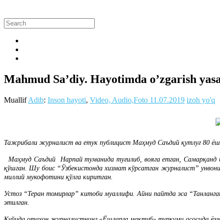
Mahmud Sa’diy. Hayotimda o’zgarish yasa
Muallif
Adib
:
Inson hayoti
,
Video, Audio,Foto
11.07.2019
izoh yo'q
Тажрибали журналист ва етук публицист Маҳмуд Саъдий қутлуғ 80 ёшин
Маҳмуд Саъдий Нарпай туманида туғилиб, вояга етган, Самарқанд и
қўшган. Шу боис “Ўзбекистонда xизмат кўрсатган журналист” унвони
миллий мукофотини қўлга киритган.
Устоз “Теран томирлар” китоби муаллифи. Айни пайтда эса “Танланг
этилган.
Қуйида отахон журналистнинг «Ёшларга мактуб» туркуми асосида ёзга