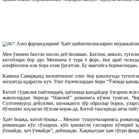
Азиз фарзандларим! Ҳаёт қийинчиликларию мураккабликл
Мен ўзимни бахтли инсон деб биламан. Бахтим, аввало, туғил
китоблари бор эди. Менимча ё турк ё форс, ёки араб тилид
алифбосини илк бора отам ўргатган. Бу мактабга бормасимдан,
Камина Самарқанд вилоятининг олис бир қишлоғида туғилган
ниҳоятда қудратли куч. Улуғ ёзувчилардан бири “Ўзимда қанақа
Китоб гўдаклик пайтимдаёқ ҳаётимда қандайдир ўзгариш ясаг
жавонлардан бирида “Навоий” романига кўзим тушган. Чир
Султонмурод дейсизми, шунақанги зўр образлар борки, улар
бўлишни хоҳлаган бўлсам керак-да. Китоб таъсирида анча пай
Ҳаёт бошқа, китоб бошқа… Менинг тушунчаларимга, романлар
романидан кўп сўзларни, кўп ҳикматли гапларни кўчириб 
ўхшайди, ҳеч ўчмайди”, дейишади. Ҳақиқатдан ҳам тўғри фикр