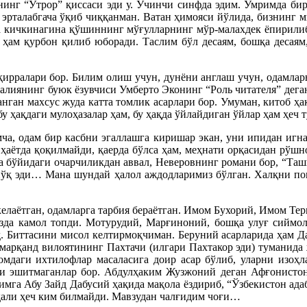
нинг “Ўтрор” қиссаси эди у. Учинчи синфда эдим. Умримда бир
н эрталабгача ўқиб чиққанман. Ватан ҳимояси йўлида, бизнинг
а кичкинагина қўшиннинг мўғулларнинг мўр-малахдек ёпирилиб
ни ҳам қурбон қилиб юборади. Таслим бўл десаям, бошқа десая
қирралари бор. Билим олиш учун, дунёни англаш учун, одамлар
алиянинг буюк ёзувчиси Умберто Эконинг “Роль читателя” деган,
ган махсус жуда катта томлик асарлари бор. Умуман, китоб ҳақ
у ҳақдаги мулоҳазалар ҳам, бу ҳақда ўйлайдиган ўйлар ҳам ҳеч т
а, одам бир касбни эгаллашга киришар экан, уни ипидан игна
, ҳаётда қоқилмайди, қаерда бўлса ҳам, меҳнати орқасидан рўш
а бўйидаги очарчиликдан аввал, Неверовнинг романи бор, “Ташк
 йўқ эди… Мана шундай ҳалол аждодларимиз бўлган. Халқни пок
елаётган, одамларга тарбия бераётган. Имом Бухорий, Имом Терм
зда камол топди. Мотурудий, Марғиноний, бошқа улуғ сиймола
. Биттасини мисол келтирмоқчиман. Беруний асарларида ҳам Да
Самарқанд вилоятининг Пахтачи (илгари Пахтакор эди) туманида
ломдаги ихтилофлар масаласига доир асар бўлиб, уларни изоҳл
и эшитмаганлар бор. Абдулҳаким Жузжоний деган Афғонистонда
мга Абу Зайд Дабусий ҳақида мақола ёздириб, “Ўзбекистон адаб
, ҳали ҳеч ким билмайди. Мавзудан чалғидим чоғи…