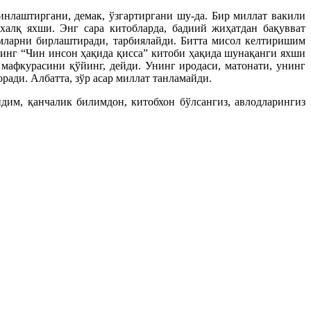
нлаштиргани, демак, ўзгартиргани шу-да. Бир миллат вакили
алқ яхши. Энг сара китобларда, бадиий жиҳатдан бақувват
дамларни бирлаштиради, тарбиялайди. Битта мисол келтиришим
инг “Чин инсон ҳақида қисса” китоби ҳақида шунақанги яхши
 мафкурасини қўйинг, дейди. Унинг иродаси, матонати, унинг
ади. Албатта, зўр асар миллат танламайди.
дим, қанчалик билимдон, китобхон бўлсангиз, авлодларингиз