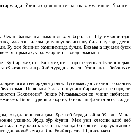
птирмайди. Ўзингиз қилишингиз керак ҳамма ишни. Ўзингиз.
ор. Лекин бандасига имконият ҳам берилган. Шу имкониятдан
иқҳ, масалан, ислом қонуншунослиги шу билан тугади, деган
ди. Бу ҳам бизнинг заминимизда бўлди. Биз мана шундай буюк
ом эттирмасак, у одамларнинг авлоди эмасмиз.
нё. Бу бир жиҳати. Бир жиҳати – профессионал бўлиш керак.
я сўрасангиз анграйиб туради анчаси. Ўзингнинг бобонг-ку,
дларингизга ген орқали ўтади. Туғилмасдан сизнинг болангиз
п бежиз эмас. Пешонага ёзилган, шунинг бир жиҳати ген орқали
збекистон Қаҳрамони” Зикир Муҳаммаджонов унинг набираси.
иссёр. Бири Туркияга бориб, биология фанига асос солди.
ам, ютуқларингизни ҳам кўрсатиб беради, ойна бўлади. Мана,
нонни ўқидим. Жуда зўр ёзувчи. Мен уни классик адиб деб
айтадан мутолаа қилсангиз, бошқа бир янги асар ўқигандек
нгиздан чиқиб кетади. Яна ўқийверасиз. Шуниси маза.