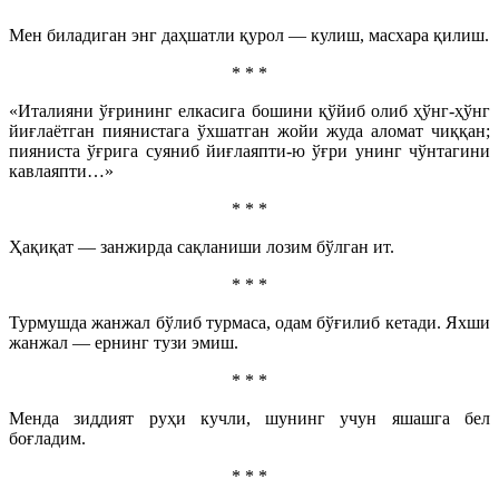
Мен биладиган энг даҳшатли қурол — кулиш, масхара қилиш.
* * *
«Италияни ўғрининг елкасига бошини қўйиб олиб ҳўнг-ҳўнг
йиғлаётган пиянистага ўхшатган жойи жуда аломат чиққан;
пияниста ўғрига суяниб йиғлаяпти-ю ўғри унинг чўнтагини
кавлаяпти…»
* * *
Ҳақиқат — занжирда сақланиши лозим бўлган ит.
* * *
Турмушда жанжал бўлиб турмаса, одам бўғилиб кетади. Яхши
жанжал — ернинг тузи эмиш.
* * *
Менда зиддият руҳи кучли, шунинг учун яшашга бел
боғладим.
* * *