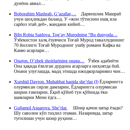
дунёни аввал…
Boborahim Mashrab. G’azallar,…
Дарвешлик Машраб
учун шоҳликдан баланд. У «жон тўтисини ишқ ила
сарбоз этай деб», жандани кийиб…
Bibi Robia Saidova. Tog‘ay Murodning “Bu dunyoda…
Ўзбекистон халқ ёзувчиси Тоғай Мурод таваллудининг
70 йиллиги Тоғай Муроднинг ушбу романи Кафка ва
Камю асарлари…
Onajon. O’zbek shoirlarining onaga…
Ўзбек адабиёти
Она ҳақида ёзилган дурдона асарларга ниҳоятда бой.
Онани улуғлашда, мадҳ этишда ижодкорларимиз чин…
Xurshid Davron. Muhabbat haqida she’rlar (I)
Ёдларингга
олурмисан сирли дамларни, Ёдларингга олурмисан
ширин ғамларни, Ёқиб қўйиб тун қўйнида ёки
шамларни Мени ёдга…
Guljamol Asqarova. She’rlar.
Шоир қачон шеър ёзади?
Шу саволни кўп таҳлил этаман. Назаримда, шеър
туғилиши учун шоир руҳини…