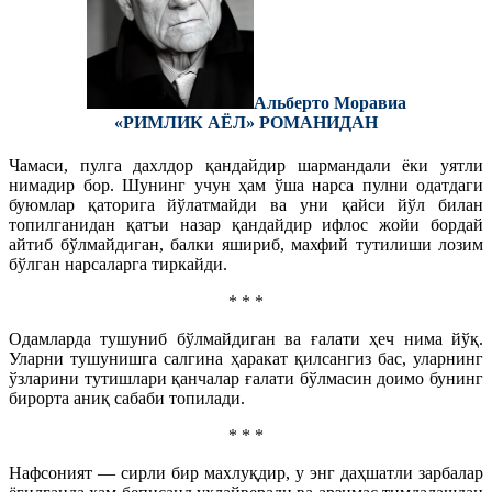
Альберто Моравиа
«РИМЛИК АЁЛ» РОМАНИДАН
Чамаси, пулга дахлдор қандайдир шармандали ёки уятли
нимадир бор. Шунинг учун ҳам ўша нарса пулни одатдаги
буюмлар қаторига йўлатмайди ва уни қайси йўл билан
топилганидан қатъи назар қандайдир ифлос жойи бордай
айтиб бўлмайдиган, балки яшириб, махфий тутилиши лозим
бўлган нарсаларга тиркайди.
* * *
Одамларда тушуниб бўлмайдиган ва ғалати ҳеч нима йўқ.
Уларни тушунишга салгина ҳаракат қилсангиз бас, уларнинг
ўзларини тутишлари қанчалар ғалати бўлмасин доимо бунинг
бирорта аниқ сабаби топилади.
* * *
Нафсоният — сирли бир махлуқдир, у энг даҳшатли зарбалар