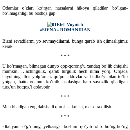
Odamlar o’zlari ko’rgan narsalarni hikoya qiladilar, bo’lgan-
bo’lmaganligi bu boshqa gap.
Etel Voynich
«SO’NA» ROMANIDAN
Bizni sevadilarmi yo sevmaydilarmi, bunga qarab ish qilmasligimiz
kerak.
* * *
U ko’rmagan, bilmagan dunyo qop-qorong’u xandaq bo’lib chiqishi
mumkin; …achingulik, qarab turgulik hech nima yo’q. Orqada
hayotning iflos yolg’onlar, qo’pol aldovlar va badbo’y bilan to’lib
yotgan, hatto odamni ko’mib tashlashga ham sayozlik qiladigan
turg’un botqog’i qolayotir.
* * *
Men biladigan eng dahshatli qurol — kulish, masxara qilish.
* * *
«Italiyani o’g’rining yelkasiga boshini qo’yib olib ho’ng-ho’ng