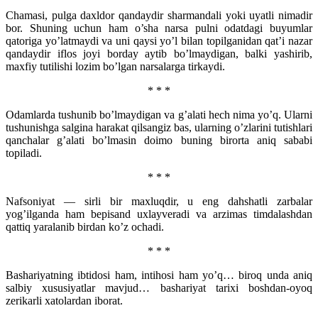
Chamasi, pulga daxldor qandaydir sharmandali yoki uyatli nimadir
bor. Shuning uchun ham o’sha narsa pulni odatdagi buyumlar
qatoriga yo’latmaydi va uni qaysi yo’l bilan topilganidan qat’i nazar
qandaydir iflos joyi borday aytib bo’lmaydigan, balki yashirib,
maxfiy tutilishi lozim bo’lgan narsalarga tirkaydi.
* * *
Odamlarda tushunib bo’lmaydigan va g’alati hech nima yo’q. Ularni
tushunishga salgina harakat qilsangiz bas, ularning o’zlarini tutishlari
qanchalar g’alati bo’lmasin doimo buning birorta aniq sababi
topiladi.
* * *
Nafsoniyat — sirli bir maxluqdir, u eng dahshatli zarbalar
yog’ilganda ham bepisand uxlayveradi va arzimas timdalashdan
qattiq yaralanib birdan ko’z ochadi.
* * *
Bashariyatning ibtidosi ham, intihosi ham yo’q… biroq unda aniq
salbiy xususiyatlar mavjud… bashariyat tarixi boshdan-oyoq
zerikarli xatolardan iborat.