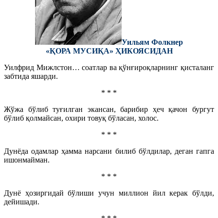
Уильям Фолкнер
«ҚОРА МУСИҚА» ҲИКОЯСИДАН
Уилфрид Мижлстон… соатлар ва қўнғироқларнинг қисталанг
забтида яшарди.
* * *
Жўжа бўлиб туғилган экансан, барибир ҳеч қачон бургут
бўлиб қолмайсан, охири товуқ бўласан, холос.
* * *
Дунёда одамлар ҳамма нарсани билиб бўлдилар, деган гапга
ишонмайман.
* * *
Дунё ҳозиргидай бўлиши учун миллион йил керак бўлди,
дейишади.