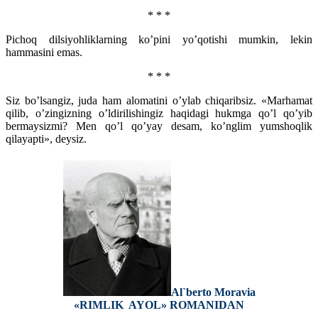
* * *
Pichoq dilsiyohliklarning ko’pini yo’qotishi mumkin, lekin
hammasini emas.
* * *
Siz bo’lsangiz, juda ham alomatini o’ylab chiqaribsiz. «Marhamat
qilib, o’zingizning o’ldirilishingiz haqidagi hukmga qo’l qo’yib
bermaysizmi? Men qo’l qo’yay desam, ko’nglim yumshoqlik
qilayapti», deysiz.
Al`berto Moravia
«RIMLIK AYOL» ROMANIDAN