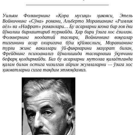
Уильям Фолкнернинг «Қора мусиқа» ҳикояси, Этель
Войничнинг «Сўна» романи, Альберто Моравианинг «Римлик
аёл» ва «Нафрат» романлари… Бу асарларни ягона бир ғоя ёки
йўналиш бирлаштириб турмайди. Ҳар бири ўзига хос ёзилган.
Фолкнернинг ноодатий тасвири, Войничнинг воқеалар
тизгинини асар охиригача бўш қўймаслиги, Моравианинг
турли жинс вакиллари ўй-фикрларини маҳорат билан,
Фрейднинг психоанализ йўналишида тасвирлаши ўқувчини
бефарқ қолдирмайди. Биз бу асарларни мутолаа қилаётганда
қалам билан остига чизилган айрим жумлаларни — ўзига хос
ҳикматларни сизга тақдим этмоқдамиз.