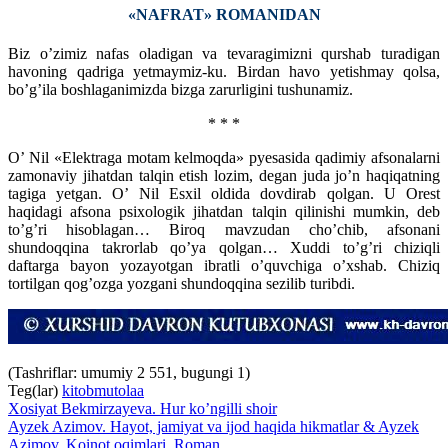
«NAFRAT» ROMANIDAN
Biz o’zimiz nafas oladigan va tevaragimizni qurshab turadigan
havoning qadriga yetmaymiz-ku. Birdan havo yetishmay qolsa,
bo’g’ila boshlaganimizda bizga zarurligini tushunamiz.
* * *
O’ Nil «Elektraga motam kelmoqda» pyesasida qadimiy afsonalarni
zamonaviy jihatdan talqin etish lozim, degan juda jo’n haqiqatning
tagiga yetgan. O’ Nil Esxil oldida dovdirab qolgan. U Orest
haqidagi afsona psixologik jihatdan talqin qilinishi mumkin, deb
to’g’ri hisoblagan… Biroq mavzudan cho’chib, afsonani
shundoqqina takrorlab qo’ya qolgan… Xuddi to’g’ri chiziqli
daftarga bayon yozayotgan ibratli o’quvchiga o’xshab. Chiziq
tortilgan qog’ozga yozgani shundoqqina sezilib turibdi.
(Tashriflar: umumiy 2 551, bugungi 1)
Teg(lar)
kitob
mutolaa
Xosiyat Bekmirzayeva. Hur ko’ngilli shoir
Ayzek Azimov. Hayot, jamiyat va ijod haqida hikmatlar & Ayzek
Azimov. Koinot oqimlari. Roman