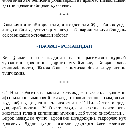
ёғилганда ҳам беписанд ухлайверади ва арзимас тимдалашдан
қаттиқ яраланиб бирдан кўз очади.
* * *
Башариятнинг ибтидоси ҳам, интиҳоси ҳам йўқ… бироқ унда
аниқ салбий хусусиятлар мавжуд… башарият тарихи бошдан-
оёқ зерикарли хатолардан иборат.
«НАФРАТ» РОМАНИДАН
Биз ўзимиз нафас оладиган ва теварагимизни қуршаб
турадиган ҳавонинг қадрига етмаймиз-ку. Бирдан ҳаво
етишмай қолса, бўғила бошлаганимизда бизга зарурлигини
тушунамиз.
* * *
О’ Нил «Электрага мотам келмоқда» пьесасида қадимий
афсоналарни замонавий жиҳатдан талқин этиш лозим, деган
жуда жўн ҳақиқатнинг тагига етган. О’ Нил Эсхил олдида
довдираб қолган. У Орест ҳақидаги афсона психологик
жиҳатдан талқин қилиниши мумкин, деб тўғри ҳисоблаган…
Бироқ мавзудан чўчиб, афсонани шундоққина такрорлаб қўя
қолган… Худди тўғри чизиқли дафтарга баён ёзаётган