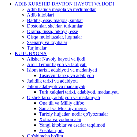
ADIB XURSHID DAVRON HAYOTI VA IJODI
Adib haqida maqola va ma'lumotlar
Adib kitoblari
Badiha, esse, maqola, suhbat
Dostonlar, she'rlar, turkumlar
Drama, qissa, hikoya, esse
Qisqa mulohazalar, luqmalar
Ssenariy va loyihalar
Tarjimalar
KUTUBXONA
Alisher Navoiy hayoti va ijodi
Amir Temur hayoti va faoliyati
Islom tarixi, adabiyoti va madaniyati
Tasavvuf tarixi, va adabiyoti
Jadidlik tarixi va adabiyoti
Jahon adabiyoti va madaniyati
Turk xalqlari tarixi, adabiyoti, madaniyati
O'zbek tarixi, adabiyoti va madaniyati
Ona tili va Milliy alifbo
San'at va Musiqiy meros
Tarixiy hujjatlar, nodir qo'lyozmalar
Xotira va yodnomalar
Yangi kitoblar va asarlar taqdimoti
Yoshlar ijodi
Qo'shimcha bo'lim