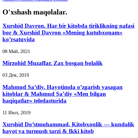
O'xshash maqolalar.
Xurshid Davron. Har bir kitobda tiriklikning nafasi
bor & Xurshid Davron «Mening kutubxonam»
ko’rsatuvida
08 Май, 2021
Mirzohid Muzaffar. Zax bosgan bolalik
03 Дек, 2019
Mahmud Sa’diy. Hayotimda o’zgarish yasagan
kitoblar & Mahmud Sa’diy «Men bilgan
haqiqatlar» teledasturida
11 Июл, 2019
Xurshid Do’stmuhammad. Kitobxonlik — kundalik
hayot va turmush tarzi & Ikki kitob