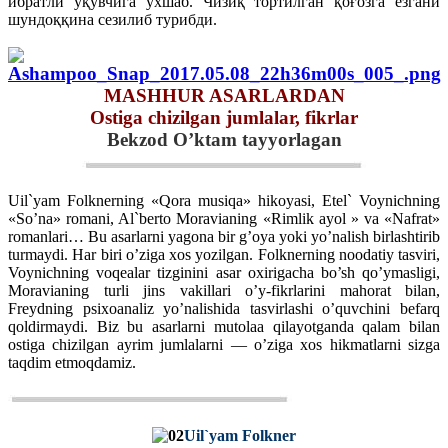
ибратли ўқувчига ўхшаб. Чизиқ тортилган қоғозга ёзгани
шундоққина сезилиб турибди.
MASHHUR ASARLARDAN
Ostiga chizilgan jumlalar, fikrlar
Bekzod O’ktam tayyorlagan
Uil`yam Folknerning «Qora musiqa» hikoyasi, Etel` Voynichning
«So’na» romani, Al`berto Moravianing «Rimlik ayol » va «Nafrat»
romanlari… Bu asarlarni yagona bir g’oya yoki yo’nalish birlashtirib
turmaydi. Har biri o’ziga xos yozilgan. Folknerning noodatiy tasviri,
Voynichning voqealar tizginini asar oxirigacha bo’sh qo’ymasligi,
Moravianing turli jins vakillari o’y-fikrlarini mahorat bilan,
Freydning psixoanaliz yo’nalishida tasvirlashi o’quvchini befarq
qoldirmaydi. Biz bu asarlarni mutolaa qilayotganda qalam bilan
ostiga chizilgan ayrim jumlalarni — o’ziga xos hikmatlarni sizga
taqdim etmoqdamiz.
Uil`yam Folkner