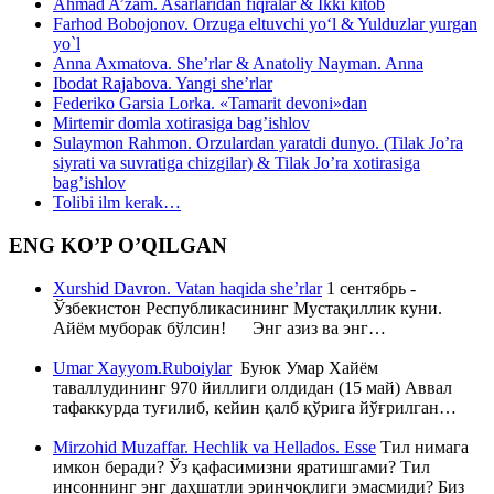
Ahmad A’zam. Asarlaridan fiqralar & Ikki kitob
Farhod Bobojonov. Orzuga eltuvchi yo‘l & Yulduzlar yurgan
yo`l
Anna Axmatova. She’rlar & Anatoliy Nayman. Anna
Ibodat Rajabova. Yangi she’rlar
Federiko Garsia Lorka. «Tamarit devoni»dan
Mirtemir domla xotirasiga bag’ishlov
Sulaymon Rahmon. Orzulardan yaratdi dunyo. (Tilak Jo’ra
siyrati va suvratiga chizgilar) & Tilak Jo’ra xotirasiga
bag’ishlov
Tolibi ilm kerak…
ENG KO’P O’QILGAN
Xurshid Davron. Vatan haqida she’rlar
1 сентябрь -
Ўзбекистон Республикасининг Мустақиллик куни.
Айём муборак бўлсин! Энг азиз ва энг…
Umar Xayyom.Ruboiylar
Буюк Умар Хайём
таваллудининг 970 йиллиги олдидан (15 май) Аввал
тафаккурда туғилиб, кейин қалб қўрига йўғрилган…
Mirzohid Muzaffar. Hechlik va Hellados. Esse
Тил нимага
имкон беради? Ўз қафасимизни яратишгами? Тил
инсоннинг энг даҳшатли эринчоқлиги эмасмиди? Биз