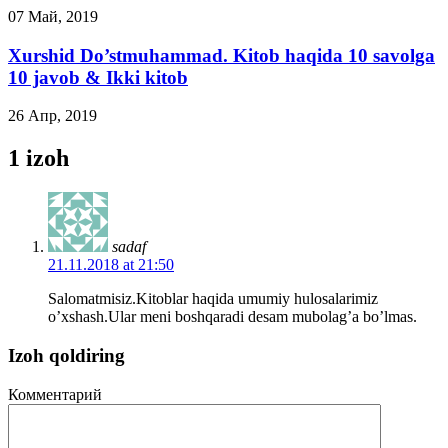
07 Май, 2019
Xurshid Do’stmuhammad. Kitob haqida 10 savolga
10 javob & Ikki kitob
26 Апр, 2019
1 izoh
sadaf
21.11.2018 at 21:50
Salomatmisiz.Kitoblar haqida umumiy hulosalarimiz
o’xshash.Ular meni boshqaradi desam mubolag’a bo’lmas.
Izoh qoldiring
Комментарий