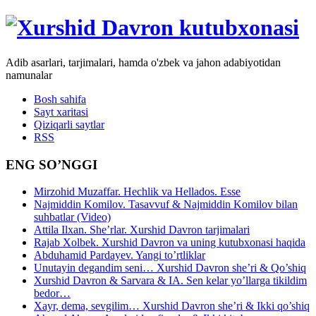
Adib asarlari, tarjimalari, hamda o'zbek va jahon adabiyotidan
namunalar
Bosh sahifa
Sayt xaritasi
Qiziqarli saytlar
RSS
ENG SO’NGGI
Mirzohid Muzaffar. Hechlik va Hellados. Esse
Najmiddin Komilov. Tasavvuf & Najmiddin Komilov bilan
suhbatlar (Video)
Attila Ilxan. She’rlar. Xurshid Davron tarjimalari
Rajab Xolbek. Xurshid Davron va uning kutubxonasi haqida
Abduhamid Pardayev. Yangi to’rtliklar
Unutayin degandim seni… Xurshid Davron she’ri & Qo’shiq
Xurshid Davron & Sarvara & IA. Sen kelar yo’llarga tikildim
bedor…
Xayr, dema, sevgilim… Xurshid Davron she’ri & Ikki qo’shiq