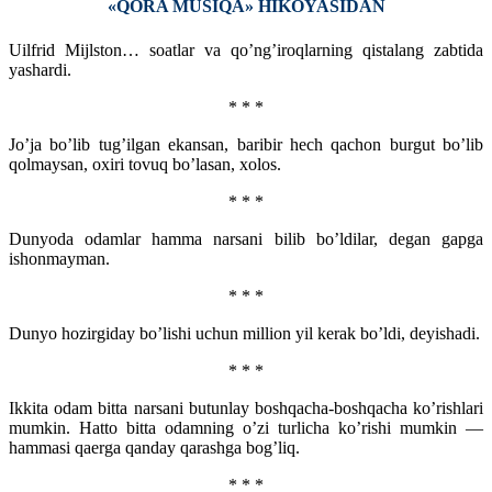
«QORA MUSIQA» HIKOYASIDAN
Uilfrid Mijlston… soatlar va qo’ng’iroqlarning qistalang zabtida
yashardi.
* * *
Jo’ja bo’lib tug’ilgan ekansan, baribir hech qachon burgut bo’lib
qolmaysan, oxiri tovuq bo’lasan, xolos.
* * *
Dunyoda odamlar hamma narsani bilib bo’ldilar, degan gapga
ishonmayman.
* * *
Dunyo hozirgiday bo’lishi uchun million yil kerak bo’ldi, deyishadi.
* * *
Ikkita odam bitta narsani butunlay boshqacha-boshqacha ko’rishlari
mumkin. Hatto bitta odamning o’zi turlicha ko’rishi mumkin —
hammasi qaerga qanday qarashga bog’liq.
* * *