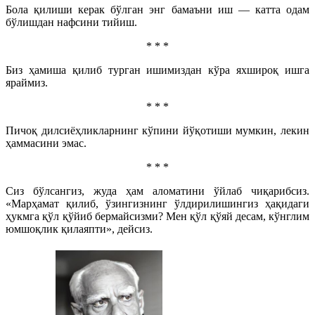
Бола қилиши керак бўлган энг бамаъни иш — катта одам
бўлишдан нафсини тийиш.
* * *
Биз ҳамиша қилиб турган ишимиздан кўра яхшироқ ишга
яраймиз.
* * *
Пичоқ дилсиёҳликларнинг кўпини йўқотиши мумкин, лекин
ҳаммасини эмас.
* * *
Сиз бўлсангиз, жуда ҳам аломатини ўйлаб чиқарибсиз.
«Марҳамат қилиб, ўзингизнинг ўлдирилишингиз ҳақидаги
ҳукмга қўл қўйиб бермайсизми? Мен қўл қўяй десам, кўнглим
юмшоқлик қилаяпти», дейсиз.