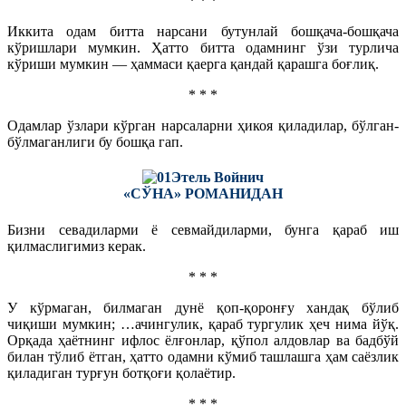
* * *
Иккита одам битта нарсани бутунлай бошқача-бошқача
кўришлари мумкин. Ҳатто битта одамнинг ўзи турлича
кўриши мумкин — ҳаммаси қаерга қандай қарашга боғлиқ.
* * *
Одамлар ўзлари кўрган нарсаларни ҳикоя қиладилар, бўлган-
бўлмаганлиги бу бошқа гап.
Этель Войнич
«СЎНА» РОМАНИДАН
Бизни севадиларми ё севмайдиларми, бунга қараб иш
қилмаслигимиз керак.
* * *
У кўрмаган, билмаган дунё қоп-қоронғу хандақ бўлиб
чиқиши мумкин; …ачингулик, қараб тургулик ҳеч нима йўқ.
Орқада ҳаётнинг ифлос ёлғонлар, қўпол алдовлар ва бадбўй
билан тўлиб ётган, ҳатто одамни кўмиб ташлашга ҳам саёзлик
қиладиган турғун ботқоғи қолаётир.
* * *