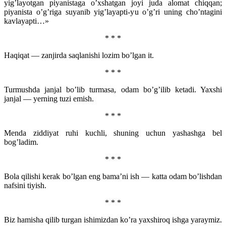
yig’layotgan piyanistaga o’xshatgan joyi juda alomat chiqqan;
piyanista o’g’riga suyanib yig’layapti-yu o’g’ri uning cho’ntagini
kavlayapti…»
* * *
Haqiqat — zanjirda saqlanishi lozim bo’lgan it.
* * *
Turmushda janjal bo’lib turmasa, odam bo’g’ilib ketadi. Yaxshi
janjal — yerning tuzi emish.
* * *
Menda ziddiyat ruhi kuchli, shuning uchun yashashga bel
bog’ladim.
* * *
Bola qilishi kerak bo’lgan eng bama’ni ish — katta odam bo’lishdan
nafsini tiyish.
* * *
Biz hamisha qilib turgan ishimizdan ko’ra yaxshiroq ishga yaraymiz.