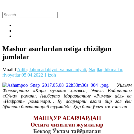
Mashur asarlardan ostiga chizilgan
jumlalar
Muallif
Adib
:
Jahon adabiyoti va madaniyati
,
Naqllar, hikmatlar,
rivoyatlar
05.04.2022
1 izoh
Уильям
Фолкнернинг «Қора мусиқа» ҳикояси, Этель Войничнинг
«Сўна» романи, Альберто Моравианинг «Римлик аёл» ва
«Нафрат» романлари… Бу асарларни ягона бир ғоя ёки
йўналиш бирлаштириб турмайди. Ҳар бири ўзига хос ёзилган…
МАШҲУР АСАРЛАРДАН
Остига чизилган жумлалар
Бекзод Ўктам тайёрлаган