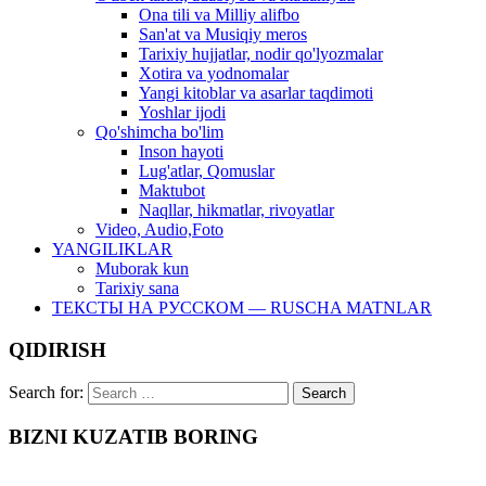
Ona tili va Milliy alifbo
San'at va Musiqiy meros
Tarixiy hujjatlar, nodir qo'lyozmalar
Xotira va yodnomalar
Yangi kitoblar va asarlar taqdimoti
Yoshlar ijodi
Qo'shimcha bo'lim
Inson hayoti
Lug'atlar, Qomuslar
Maktubot
Naqllar, hikmatlar, rivoyatlar
Video, Audio,Foto
YANGILIKLAR
Muborak kun
Tarixiy sana
ТЕКСТЫ НА РУССКОМ — RUSCHA MATNLAR
QIDIRISH
Search for:
BIZNI KUZATIB BORING