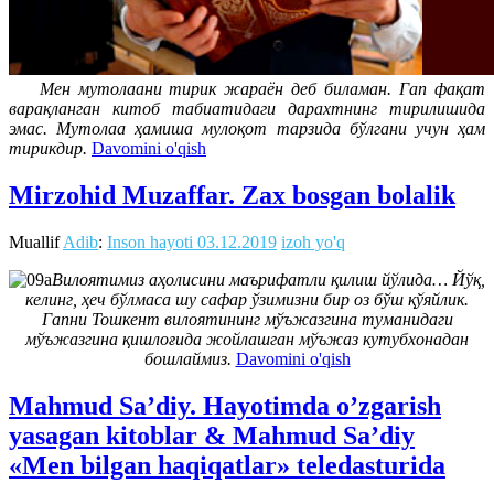
Мен мутолаани тирик жараён деб биламан. Гап фақат
варақланган китоб табиатидаги дарахтнинг тирилишида
эмас. Мутолаа ҳамиша мулоқот тарзида бўлгани учун ҳам
тирикдир.
Davomini o'qish
Mirzohid Muzaffar. Zax bosgan bolalik
Muallif
Adib
:
Inson hayoti
03.12.2019
izoh yo'q
Вилоятимиз аҳолисини маърифатли қилиш йўлида… Йўқ,
келинг, ҳеч бўлмаса шу сафар ўзимизни бир оз бўш қўяйлик.
Гапни Тошкент вилоятининг мўъжазгина туманидаги
мўъжазгина қишлоғида жойлашган мўъжаз кутубхонадан
бошлаймиз.
Davomini o'qish
Mahmud Sa’diy. Hayotimda o’zgarish
yasagan kitoblar & Mahmud Sa’diy
«Men bilgan haqiqatlar» teledasturida