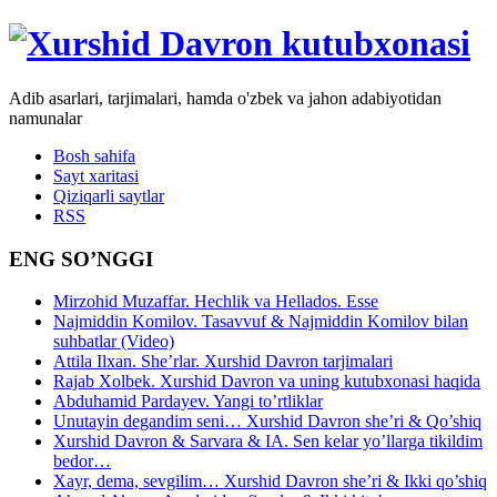
Adib asarlari, tarjimalari, hamda o'zbek va jahon adabiyotidan
namunalar
Bosh sahifa
Sayt xaritasi
Qiziqarli saytlar
RSS
ENG SO’NGGI
Mirzohid Muzaffar. Hechlik va Hellados. Esse
Najmiddin Komilov. Tasavvuf & Najmiddin Komilov bilan
suhbatlar (Video)
Attila Ilxan. She’rlar. Xurshid Davron tarjimalari
Rajab Xolbek. Xurshid Davron va uning kutubxonasi haqida
Abduhamid Pardayev. Yangi to’rtliklar
Unutayin degandim seni… Xurshid Davron she’ri & Qo’shiq
Xurshid Davron & Sarvara & IA. Sen kelar yo’llarga tikildim
bedor…
Xayr, dema, sevgilim… Xurshid Davron she’ri & Ikki qo’shiq