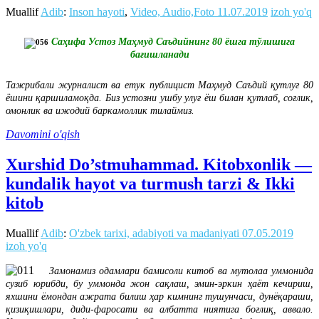
Muallif
Adib
:
Inson hayoti
,
Video, Audio,Foto
11.07.2019
izoh yo'q
Саҳифа Устоз Маҳмуд Саъдийнинг 80 ёшга тўлишига
бағишланади
Тажрибали журналист ва етук публицист Маҳмуд Саъдий қутлуғ 80
ёшини қаршиламоқда. Биз устозни ушбу улуғ ёш билан қутлаб, соғлик,
омонлик ва ижодий баркамоллик тилаймиз.
Davomini o'qish
Xurshid Do’stmuhammad. Kitobxonlik —
kundalik hayot va turmush tarzi & Ikki
kitob
Muallif
Adib
:
O'zbek tarixi, adabiyoti va madaniyati
07.05.2019
izoh yo'q
Замонамиз одамлари бамисоли китоб ва мутолаа уммонида
сузиб юрибди, бу уммонда жон сақлаш, эмин-эркин ҳаёт кечириш,
яхшини ёмондан ажрата билиш ҳар кимнинг тушунчаси, дунёқараши,
қизиқишлари, диди-фаросати ва албатта ниятига боғлиқ, аввало.