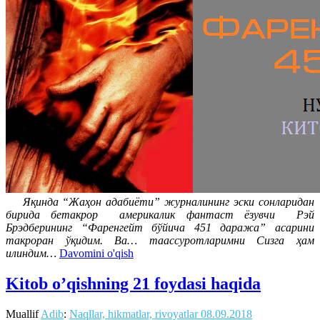
Яқинда “Жаҳон адабиёти” журналининг эски сонларидан
бирида бетакрор америкалик фантаст ёзувчи Рэй
Брэдберининг “Фаренгейт бўйича 451 даража” асарини
такроран ўқидим. Ва… таассуротларимни Сизга ҳам
илиндим…
Davomini o'qish
Kitob o’qishning 21 foydasi haqida
Muallif
Adib
:
Naqllar, hikmatlar, rivoyatlar
08.09.2018