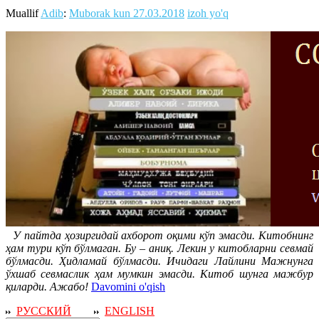
Muallif
Adib
:
Muborak kun
27.03.2018
izoh yo'q
У пайтда ҳозиргидай ахборот оқими кўп эмасди. Китобнинг
ҳам тури кўп бўлмаган. Бу – аниқ. Лекин у китобларни севмай
бўлмасди. Ҳидламай бўлмасди. Ичидаги Лайлини Мажнунга
ўхшаб севмаслик ҳам мумкин эмасди. Китоб шунга мажбур
қиларди. Ажабо!
Davomini o'qish
РУССКИЙ
ENGLISH