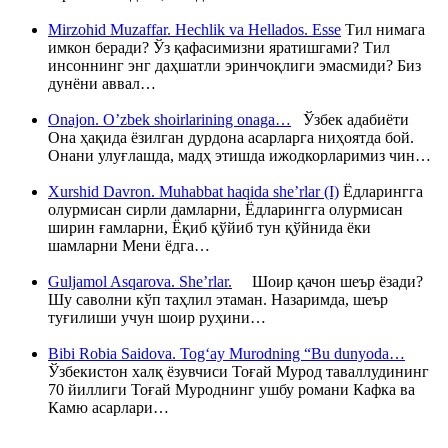
Mirzohid Muzaffar. Hechlik va Hellados. Esse
Тил нимага
имкон беради? Ўз қафасимизни яратишгами? Тил
инсоннинг энг даҳшатли эринчоқлиги эмасмиди? Биз
дунёни аввал…
Onajon. O’zbek shoirlarining onaga…
Ўзбек адабиёти
Она ҳақида ёзилган дурдона асарларга ниҳоятда бой.
Онани улуғлашда, мадҳ этишда ижодкорларимиз чин…
Xurshid Davron. Muhabbat haqida she’rlar (I)
Ёдларингга
олурмисан сирли дамларни, Ёдларингга олурмисан
ширин ғамларни, Ёқиб қўйиб тун қўйнида ёки
шамларни Мени ёдга…
Guljamol Asqarova. She’rlar.
Шоир қачон шеър ёзади?
Шу саволни кўп таҳлил этаман. Назаримда, шеър
туғилиши учун шоир руҳини…
Bibi Robia Saidova. Tog‘ay Murodning “Bu dunyoda…
Ўзбекистон халқ ёзувчиси Тоғай Мурод таваллудининг
70 йиллиги Тоғай Муроднинг ушбу романи Кафка ва
Камю асарлари…