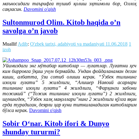
маъносидаги таърифга тушиб қолиш эҳтимоли бор, Оллоҳ
сақласин.
Davomini o'qish
Sultonmurod Olim. Kitob haqida o’n
savolga o’n javob
Muallif
Adib
:
O'zbek tarixi, adabiyoti va madaniyati
11.06.2018
1
izoh
Уйимиздаги энг мўтабар китоблар — луғатлар. Луғатни ҳеч
ким бирровга ўқиш учун бермайди. Ундан фойдаланаман деган
киши, албатта, ўзи сотиб олиши керак. “Ўзбек тилининг
изоҳли луғати” 5 жилдлиги, “Алишер Навоий асарлари
тилининг изоҳли луғати” 4 жилдлиги, “Фарҳанги забони
тожикий” (“Тожик тилининг изоҳли луғати”) 2 жилдлиги,
шунингдек, “Ўзбек халқ мақоллари”нинг 2 жилдлиги қўлга яқин
ерда турадиган, деярли ҳар куни титкиланадиган китобларим
бўлса керак.
Davomini o'qish
Sobir O‘nar. Kitob ifori & Dunyo
shunday tururmi?