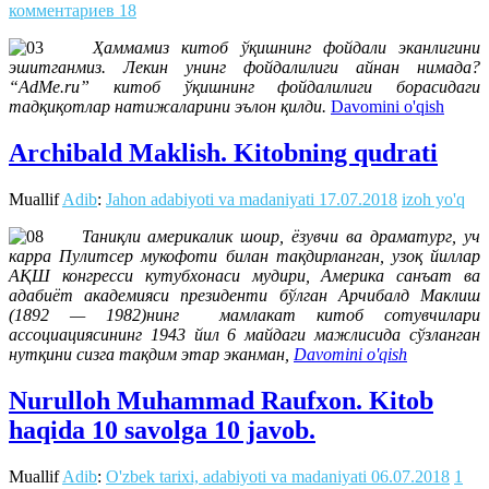
комментариев 18
Ҳаммамиз китоб ўқишнинг фойдали эканлигини
эшитганмиз. Лекин унинг фойдалилиги айнан нимада?
“AdMe.ru” китоб ўқишнинг фойдалилиги борасидаги
тадқиқотлар натижаларини эълон қилди.
Davomini o'qish
Archibald Maklish. Kitobning qudrati
Muallif
Adib
:
Jahon adabiyoti va madaniyati
17.07.2018
izoh yo'q
Таниқли америкалик шоир, ёзувчи ва драматург, уч
карра Пулитсер мукофоти билан тақдирланган, узоқ йиллар
АҚШ конгресси кутубхонаси мудири, Америка санъат ва
адабиёт академияси президенти бўлган Арчибалд Маклиш
(1892 — 1982)нинг мамлакат китоб сотувчилари
ассоциациясининг 1943 йил 6 майдаги мажлисида сўзланган
нутқини сизга тақдим этар эканман,
Davomini o'qish
Nurulloh Muhammad Raufxon. Kitob
haqida 10 savolga 10 javob.
Muallif
Adib
:
O'zbek tarixi, adabiyoti va madaniyati
06.07.2018
1