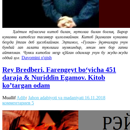
Ҳаётим тўласича китоб билан, мутолаа билан боғлиқ. Бирор
кунимни китобсиз тасаввур қилолмайман. Китоб ўқимаган кунимни
беҳуда ўтган деб ҳисоблайман. Эҳтимол, «Гулхан» ўқувчилари учун
бундай гап ғалати туюлиши мумкиндир, лекин мен бор гапни
айтяпман. Чунки китобга меҳр қўйган одамлар учун бу жуда-жуда
Davomini o'qish
оддий ҳол.
Rey Bredberi. Farengeyt bo‘yicha 451
daraja & Nuriddin Egamov. Kitob
ko’targan odam
Muallif
Adib
:
Jahon adabiyoti va madaniyati
16.11.2018
комментариев 5