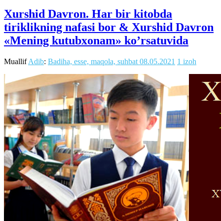
Xurshid Davron. Har bir kitobda
tiriklikning nafasi bor & Xurshid Davron
«Mening kutubxonam» ko’rsatuvida
Muallif
Adib
:
Badiha, esse, maqola, suhbat
08.05.2021
1 izoh