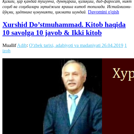
Қизиғи, ҳар қандай тушунча, дунёқараш, қизиқиш, дид-фаросат, ният
соҳиб ва соҳибалари эҳтиёжига яраша китоб топилади. Истаймизми-
Davomini o'qish
йўқми, ҳаётнинг қонунияти, ҳикмати шундай.
Xurshid Do’stmuhammad. Kitob haqida
10 savolga 10 javob & Ikki kitob
Muallif
Adib
:
O'zbek tarixi, adabiyoti va madaniyati
26.04.2019
1
izoh