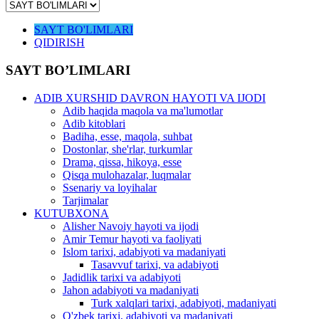
SAYT BO'LIMLARI
QIDIRISH
SAYT BO’LIMLARI
ADIB XURSHID DAVRON HAYOTI VA IJODI
Adib haqida maqola va ma'lumotlar
Adib kitoblari
Badiha, esse, maqola, suhbat
Dostonlar, she'rlar, turkumlar
Drama, qissa, hikoya, esse
Qisqa mulohazalar, luqmalar
Ssenariy va loyihalar
Tarjimalar
KUTUBXONA
Alisher Navoiy hayoti va ijodi
Amir Temur hayoti va faoliyati
Islom tarixi, adabiyoti va madaniyati
Tasavvuf tarixi, va adabiyoti
Jadidlik tarixi va adabiyoti
Jahon adabiyoti va madaniyati
Turk xalqlari tarixi, adabiyoti, madaniyati
O'zbek tarixi, adabiyoti va madaniyati