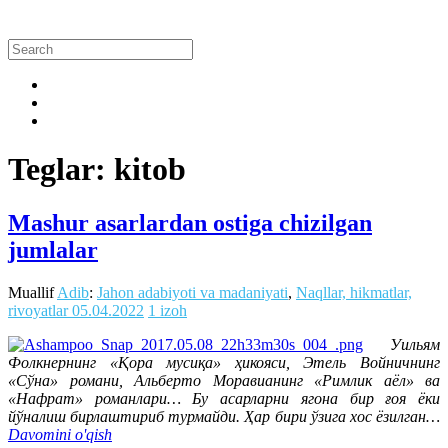
Teglar: kitob
Mashur asarlardan ostiga chizilgan
jumlalar
Muallif
Adib
:
Jahon adabiyoti va madaniyati
,
Naqllar, hikmatlar,
rivoyatlar
05.04.2022
1 izoh
Уильям
Фолкнернинг «Қора мусиқа» ҳикояси, Этель Войничнинг
«Сўна» романи, Альберто Моравианинг «Римлик аёл» ва
«Нафрат» романлари… Бу асарларни ягона бир ғоя ёки
йўналиш бирлаштириб турмайди. Ҳар бири ўзига хос ёзилган…
Davomini o'qish