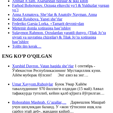
Ahmad A’zam. Asarlaridan fiqralar & Ikki kitob
Farhod Bobojonov. Orzuga eltuvchi yo‘l & Yulduzlar yurgan
yo`l
Anna Axmatova. She’rlar & Anatoliy Nayman. Anna
Ibodat Rajabova. Yangi she’rlar
Federiko Garsia Lorka. «Tamarit devoni»dan
Mirtemir domla xotirasiga bag’ishlov
Sulaymon Rahmon. Orzulardan yaratdi dunyo. (Tilak Jo’ra
siyrati va suvratiga chizgilar) & Tilak Jo’ra xotirasiga
bag’ishlov
Tolibi ilm kerak…
ENG KO’P O’QILGAN
Xurshid Davron. Vatan haqida she’rlar
1 сентябрь -
Ўзбекистон Республикасининг Мустақиллик куни.
Айём муборак бўлсин! Энг азиз ва энг…
Umar Xayyom.Ruboiylar
Буюк Умар Хайём
таваллудининг 970 йиллиги олдидан (15 май) Аввал
тафаккурда туғилиб, кейин қалб қўрига йўғрилган…
Boborahim Mashrab. G’azallar,…
Дарвешлик Машраб
учун шоҳликдан баланд. У «жон тўтисини ишқ ила
сарбоз этай деб», жандани кийиб…