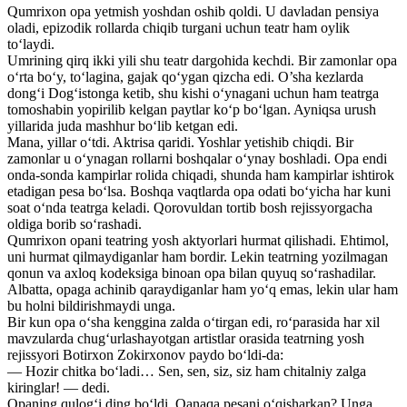
Qumrixon opa yetmish yoshdan oshib qoldi. U davladan pensiya
oladi, epizodik rollarda chiqib turgani uchun teatr ham oylik
to‘laydi.
Umrining qirq ikki yili shu teatr dargohida kechdi. Bir zamonlar opa
o‘rta bo‘y, to‘lagina, gajak qo‘ygan qizcha edi. O’sha kezlarda
dong‘i Dog‘istonga ketib, shu kishi o‘ynagani uchun ham teatrga
tomoshabin yopirilib kelgan paytlar ko‘p bo‘lgan. Ayniqsa urush
yillarida juda mashhur bo‘lib ketgan edi.
Mana, yillar o‘tdi. Aktrisa qaridi. Yoshlar yetishib chiqdi. Bir
zamonlar u o‘ynagan rollarni boshqalar o‘ynay boshladi. Opa endi
onda-sonda kampirlar rolida chiqadi, shunda ham kampirlar ishtirok
etadigan pesa bo‘lsa. Boshqa vaqtlarda opa odati bo‘yicha har kuni
soat o‘nda teatrga keladi. Qorovuldan tortib bosh rejissyorgacha
oldiga borib so‘rashadi.
Qumrixon opani teatring yosh aktyorlari hurmat qilishadi. Ehtimol,
uni hurmat qilmaydiganlar ham bordir. Lekin teatrning yozilmagan
qonun va axloq kodeksiga binoan opa bilan quyuq so‘rashadilar.
Albatta, opaga achinib qaraydiganlar ham yo‘q emas, lekin ular ham
bu holni bildirishmaydi unga.
Bir kun opa o‘sha kenggina zalda o‘tirgan edi, ro‘parasida har xil
mavzularda chug‘urlashayotgan artistlar orasida teatrning yosh
rejissyori Botirxon Zokirxonov paydo bo‘ldi-da:
— Hozir chitka bo‘ladi… Sen, sen, siz, siz ham chitalniy zalga
kiringlar! — dedi.
Opaning qulog‘i ding bo‘ldi. Qanaqa pesani o‘qisharkan? Unga