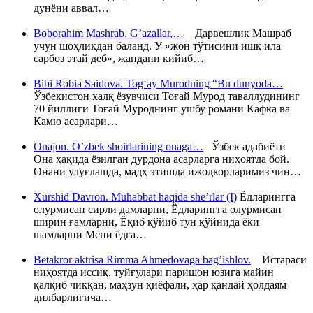
дунёни аввал…
Boborahim Mashrab. G’azallar,…
Дарвешлик Машраб
учун шоҳликдан баланд. У «жон тўтисини ишқ ила
сарбоз этай деб», жандани кийиб…
Bibi Robia Saidova. Tog‘ay Murodning “Bu dunyoda…
Ўзбекистон халқ ёзувчиси Тоғай Мурод таваллудининг
70 йиллиги Тоғай Муроднинг ушбу романи Кафка ва
Камю асарлари…
Onajon. O’zbek shoirlarining onaga…
Ўзбек адабиёти
Она ҳақида ёзилган дурдона асарларга ниҳоятда бой.
Онани улуғлашда, мадҳ этишда ижодкорларимиз чин…
Xurshid Davron. Muhabbat haqida she’rlar (I)
Ёдларингга
олурмисан сирли дамларни, Ёдларингга олурмисан
ширин ғамларни, Ёқиб қўйиб тун қўйнида ёки
шамларни Мени ёдга…
Betakror aktrisa Rimma Ahmedovaga bag’ishlov.
Истараси
ниҳоятда иссиқ, туйғулари паришон юзига майин
қалқиб чиққан, маҳзун қиёфали, ҳар қандай ҳолдаям
дилбарлигича…