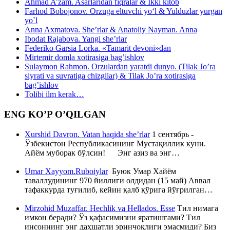
Ahmad A’zam. Asarlaridan fiqralar & Ikki kitob
Farhod Bobojonov. Orzuga eltuvchi yo‘l & Yulduzlar yurgan
yo`l
Anna Axmatova. She’rlar & Anatoliy Nayman. Anna
Ibodat Rajabova. Yangi she’rlar
Federiko Garsia Lorka. «Tamarit devoni»dan
Mirtemir domla xotirasiga bag’ishlov
Sulaymon Rahmon. Orzulardan yaratdi dunyo. (Tilak Jo’ra
siyrati va suvratiga chizgilar) & Tilak Jo’ra xotirasiga
bag’ishlov
Tolibi ilm kerak…
ENG KO’P O’QILGAN
Xurshid Davron. Vatan haqida she’rlar
1 сентябрь -
Ўзбекистон Республикасининг Мустақиллик куни.
Айём муборак бўлсин! Энг азиз ва энг…
Umar Xayyom.Ruboiylar
Буюк Умар Хайём
таваллудининг 970 йиллиги олдидан (15 май) Аввал
тафаккурда туғилиб, кейин қалб қўрига йўғрилган…
Mirzohid Muzaffar. Hechlik va Hellados. Esse
Тил нимага
имкон беради? Ўз қафасимизни яратишгами? Тил
инсоннинг энг даҳшатли эринчоқлиги эмасмиди? Биз