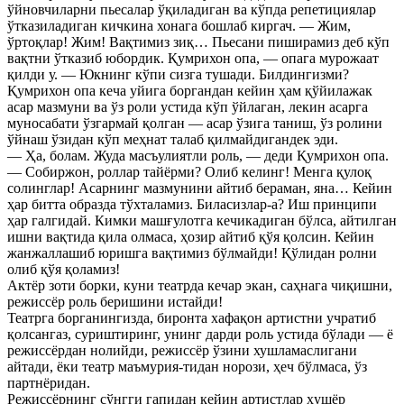
ўйновчиларни пьесалар ўқиладиган ва кўпда репетициялар
ўтказиладиган кичкина хонага бошлаб киргач. — Жим,
ўртоқлар! Жим! Вақтимиз зиқ… Пьесани пиширамиз деб кўп
вақтни ўтказиб юбордик. Қумрихон опа, — опага мурожаат
қилди у. — Юкнинг кўпи сизга тушади. Билдингизми?
Қумрихон опа кеча уйига боргандан кейин ҳам қўйилажак
асар мазмуни ва ўз роли устида кўп ўйлаган, лекин асарга
муносабати ўзгармай қолган — асар ўзига таниш, ўз ролини
ўйнаш ўзидан кўп меҳнат талаб қилмайдигандек эди.
— Ҳа, болам. Жуда масъулиятли роль, — деди Қумрихон опа.
— Собиржон, роллар тайёрми? Олиб келинг! Менга қулоқ
солинглар! Асарнинг мазмунини айтиб бераман, яна… Кейин
ҳар битта образда тўхталамиз. Биласизлар-а? Иш принципи
ҳар галгидай. Кимки машғулотга кечикадиган бўлса, айтилган
ишни вақтида қила олмаса, ҳозир айтиб қўя қолсин. Кейин
жанжаллашиб юришга вақтимиз бўлмайди! Қўлидан ролни
олиб қўя қоламиз!
Актёр зоти борки, куни театрда кечар экан, саҳнага чиқишни,
режиссёр роль беришини истайди!
Театрга борганингизда, биронта хафақон артистни учратиб
қолсангаз, суриштиринг, унинг дарди роль устида бўлади — ё
режиссёрдан нолийди, режиссёр ўзини хушламаслигани
айтади, ёки театр маъмурия-тидан норози, ҳеч бўлмаса, ўз
партнёридан.
Режиссёрнинг сўнгги гапидан кейин артистлар ҳушёр