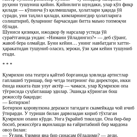
руҳини тушуниш қийин. Қийинлиги шундаки, улар кўп фикр
қилади — кўпинча ўз қилмишлари, ҳолатлари ҳақида ўй
суради, уни таҳлил қилади, кимларнингдир ҳолатларига
солиштириб, буларнинг барчасидан битта маъно топмоқчи
бўлади.
Шуниси қизиқки, ижодкор бу нарсалар устида ўй
сураётганида ундан: «Нимани ўйладингиз?» — деб сўранг,
жавоб бера олмайди. Буни кейин… унинг навбатдаги хатти-
ҳаракатидан тушуниб оласиз, зероки, ўзи ҳам кейин тушуниб
етади.
* * *
Қумрихон опа театрга қайтиб борганида ҳовлида артистлар
гаплашиб туришар, бир четда театрнинг ёш директори, икки
ёнида иккита ёши улуғ актёр — чамаси, улар Қумрихон опа
тўғрисида суҳбатлашар эдилар. Эшикда кўринган бош
режиссёр бақирди:
— Ботирхон!
Ботирхон қоровулхона деразаси тагидаги скамейкада чой ичиб
ўтирарди. У туриши билан дарвозадан кириб тўхтаган
Қумрихон опани кўрди. Унга ўқрайиб тикилди. Опа бир-бир
босиб, режиссёрга яқинлашди ва ғайритабиий бир мардона
овоз билан:
— Ўғлим, ўзимни яна бир синасам бўладими? — деди.