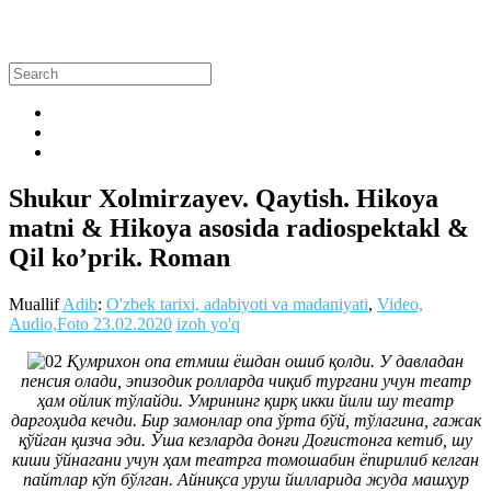
Shukur Xolmirzayev. Qaytish. Hikoya
matni & Hikoya asosida radiospektakl &
Qil ko’prik. Roman
Muallif
Adib
:
O'zbek tarixi, adabiyoti va madaniyati
,
Video,
Audio,Foto
23.02.2020
izoh yo'q
Қумрихон опа етмиш ёшдан ошиб қолди. У давладан
пенсия олади, эпизодик ролларда чиқиб тургани учун театр
ҳам ойлик тўлайди. Умрининг қирқ икки йили шу театр
даргоҳида кечди. Бир замонлар опа ўрта бўй, тўлагина, гажак
қўйган қизча эди. Ўша кезларда донғи Доғистонга кетиб, шу
киши ўйнагани учун ҳам театрга томошабин ёпирилиб келган
пайтлар кўп бўлган. Айниқса уруш йилларида жуда машҳур