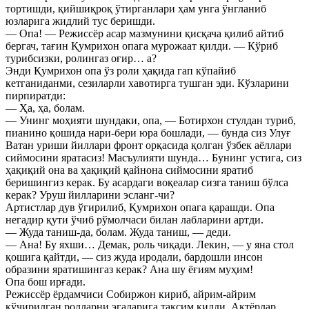
тортишди, қийшиқроқ ўтирганлари ҳам унга ўнгланиб
юзларига жидлий тус беришди.
— Опа! — Режиссёр асар мазмунини қисқача қилиб айтиб
бергач, тағин Қумрихон опага мурожаат қилди. — Кўриб
турибсизки, ролингаз оғир… а?
Энди Қумрихон опа ўз роли ҳақида гап кўпайиб
кетганиданми, сезиларли хавотирга тушган эди. Кўзларини
пирпиратди:
— Ҳа, ҳа, болам.
— Унинг моҳияти шундаки, опа, — Ботирхон стулдан туриб,
пианино қошида нари-бери юра бошлади, — бунда сиз Улуғ
Ватан уриши йиллари фронт орқасида қолган ўзбек аёллари
сиймосини яратасиз! Масъулияти шунда… Бунинг устига, сиз
ҳақиқий она ва ҳақиқий қайнона сиймосини яратиб
беришингиз керак. Бу асардаги воқеалар сизга таниш бўлса
керак? Уруш йилларини эсланг-чи?
Артистлар дув ўгирилиб, Қумрихон опага қарашди. Опа
негадир қути ўчиб рўмолчаси билан лабларини артди.
— Жуда таниш-да, болам. Жуда таниш, — деди.
— Ана! Бу яхши… Демак, роль чиқади. Лекин, — у яна стол
қошига қайтди, — сиз жуда иродали, бардошли инсон
образини яратишингаз керак? Ана шу ёғиям муҳим!
Опа бош ирғади.
Режиссёр ёрдамчиси Собиржон кириб, айрим-айрим
кўчирилган ролларни эгаларига тақсим қилди. Актёрлар