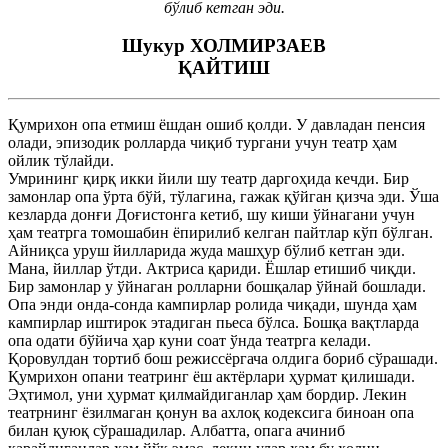
бўлиб кетган эди.
Шукур ХОЛМИРЗАЕВ
ҚАЙТИШ
Қумрихон опа етмиш ёшдан ошиб қолди. У давладан пенсия
олади, эпизодик ролларда чиқиб тургани учун театр ҳам
ойлик тўлайди.
Умрининг қирқ икки йили шу театр даргоҳида кечди. Бир
замонлар опа ўрта бўй, тўлагина, гажак қўйган қизча эди. Ўша
кезларда донғи Доғистонга кетиб, шу киши ўйнагани учун
ҳам театрга томошабин ёпирилиб келган пайтлар кўп бўлган.
Айниқса уруш йилларида жуда машҳур бўлиб кетган эди.
Мана, йиллар ўтди. Актриса қариди. Ёшлар етишиб чиқди.
Бир замонлар у ўйнаган ролларни бошқалар ўйнай бошлади.
Опа энди онда-сонда кампирлар ролида чиқади, шунда ҳам
кампирлар иштирок этадиган пьеса бўлса. Бошқа вақтларда
опа одати бўйича ҳар куни соат ўнда театрга келади.
Қоровулдан тортиб бош режиссёргача олдига бориб сўрашади.
Қумрихон опани театринг ёш актёрлари ҳурмат қилишади.
Эҳтимол, уни ҳурмат қилмайдиганлар ҳам бордир. Лекин
театрнинг ёзилмаган қонун ва ахлоқ кодексига биноан опа
билан қуюқ сўрашадилар. Албатта, опага ачиниб