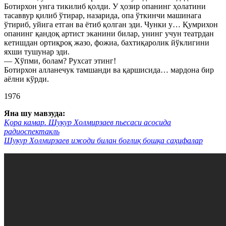
Ботирхон унга тикилиб қолди. У ҳозир опанинг ҳолатини
тасаввур қилиб ўтирар, назарида, опа ўткинчи машинага
ўтириб, уйига етган ва ётиб қолган эди. Чунки у… Қумрихон
опанинг қандоқ артист эканини билар, унинг учун театрдан
кетишдан ортиқроқ жазо, фожиа, бахтиқаролик йўклигини
яхши тушунар эди.
— Хўпми, болам? Рухсат этинг!
Ботирхон алланечук тамшанди ва қаршисида… мардона бир
аёлни кўрди.
1976
Яна шу мавзуда:
Қора камар. Шукур Холмирзаев пьесаси асосида
радиоспектакль
Шукур Холмирзаев ижоди билан боғлиқ бошқа саҳифалар