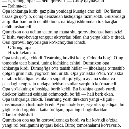
— E, keling, opa! — dedi qorovul. — Choy qaynayapti.
— Rahma-at.
Opa ichkariga kirib, gaz plita yonidagi kursiga cho‘kdi. Qo‘llarini
tizzasiga qo‘yib, ochiq derazadan tashqariga razm soldi. Gulzordagi
atirgullar barq urib ochilib turar, naridagi ishkomdan tok barglari
uchib tushar edi.
Qumrixon opa uchun teatrning mana shu qorovulxonasi ham aziz!
U kishi vaqt-bevaqt tengqur aktyorlari bilan shu yerga kirib o‘tiradi.
Qari qorovul tayyorlagan ko‘kchoydan ichadi.
— O’tiring, opa.
— Hozir kelaman.
Opa tashqariga chiqdi. Teatrning hovlisi keng. Odoqda bog‘. O’ng
tomonda teatr binosi, uning kichkina eshigi. Qumrixon opa
ichkariga kirdi. Dimog‘iga o‘ta tanish hidlar — jihozlarga o‘rnashib
qolgan grim hidi, yog‘och hidi urildi. Opa yo‘lakka o‘tdi. Yo‘lakka
qarab ochiladigan eshikdan supurib qo‘yilgan aylana sahna va
pastdagi keng zalu undaga behisob stullar yarqirab ko‘rinar edi.
Opa yo‘lakning u boshiga borib keldi. Bu boshiga qarab yurdi,
direktor kabineti eshigini ochmoqchi bo‘ldi — hali berk ekan.
Opa tashqariga chikdi. Teatrning yosh direktori yangi «Jiguli»
mashinasidan tushmokda edi. Ayni chokda rejissyorlik qiladigan bu
yigit teatr dargohida katta bo‘lgan, opaning shogirdlaridan.
Ular ko‘rishishdi.
Qumrixon opa tag‘in qorovulxonaga bordi va bir ko‘ngli o‘ziga
yangi rol berilganini aytgasi keldi. Biroq tomoshalarni ko‘raverib,