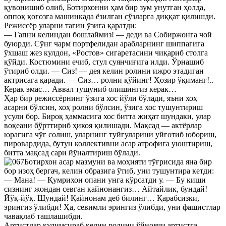
қувонишиб олиб, Ботирхонни ҳам бир зум унутган ҳолда,
оппоқ қоғозга машинкада ёзилган сўзларга диққат қилишди.
Режиссёр уларни тағин ўзига қаратди:
— Гапни келиндан бошлаймиз! — деди ва Собиржонга чой
буюрди. Сўнг чарм портфелидан арабларнинг шиппагига
ўхшаш жез кулдон, «Ростов» сигаретасини чиқариб столга
қўйди. Костюмини ечиб, стул суянчиғига илди. Ўрнашиб
ўтириб олди. — Сиз! — дея келин ролини ижро этадиган
актрисага қаради. — Сиз… ролни қўйинг! Ҳозир ўқиманг!..
Керак эмас… Аввал тушуниб олишингиз керак…
Ҳар бир режиссёрнинг ўзига хос йўли бўлади, яъни хоҳ
асарни бўлсин, хоҳ ролни бўлсин, ўзига хос тушунтириш
усули бор. Бироқ ҳаммасига хос битта жиҳат шундаки, улар
воқеани бўрттириб ҳикоя қилишади. Мақсад — актёрлар
юрагига чўғ солиш, уларнинг туйғуларини уйғотиб юбориш,
пировардида, бутун коллективни асар атрофига уюштириш,
битта мақсад сари йўналтириш бўлади.
Ботирхон асар мазмуни ва моҳияти тўғрисида яна бир
бор изоҳ бергач, келин образига ўтиб, уни тушунтира кетди:
— Мана! — Қумрихон опани унга кўрсатди у. — Бу киши
сизнинг жондан севган қайнонангиз… Айтайлик, бундай!
Йўқ-йўқ. Шундай! Қайнонам деб билинг… Қарабсизки,
эрингиз ўлибди! Ҳа, севимли эрингиз ўлибди, уни фашистлар
чавақлаб ташлашибди.
Артистлар кулимсираб келин ролини ўйновчи артистга