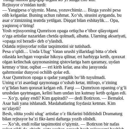
Rejissyor o‘rnidan turdi:
— Yangipesa o‘qiymiz. Mana, yozuvchimiz… Bizga yaxshi pesa
olib kelganlar. Buning uchun rahmat. Xo‘sh, sirasini aytganda, bu
asar o‘zimizning teatrda yetilgan. Diqqat bilan eshitaylik… Opa,
yaqinroq o‘tiring!
Yosh rejissyorning Qumrixon opaga ortiqcha e’tibor qilayotgani
o‘zga artistlar nazaridan chetda qolmadi, albatta. Ularning aksariyati,
«opaga rol beradi» deb o‘ylashdi.
Odatda rejissyorlar rollar taqsimotini sir tutishadi.
Pesa o‘qildi… Unda Ulug‘ Vatan urushi yillaridagi bitta o‘zbek
oilasida kechgan voqealar hikoya qilinar, eri harbiyga ketib, qoraxat
olgan kelinchak qaynonasining qistovlariga ham qaramay, uydan
ketmay o‘tirar, oqibat — eri kirib kelar, ana shu jarayonda
qahrmonlar dunyosi ochilib qolar edi.
Asar Qumrixon opaga u qadar yangilik bo‘lib tuyulmadi.
Uning o‘zi asardagi qaynonaga o‘xshab ketar, ittifoqo, o‘zining
o‘g‘lidan ham qoraxat kelgan edi. Farqi — Qumrixon opaning o‘g‘li
urushdan qaytmagan, kelini ham undan izn kutmay ketib qolgan edi.
— Xo‘p, qalay endi? Kim gapiradi? — dedi Botirxon. — Bemalol.
Asar hali yana ishlanadi. Maslahatlaring foydasiz ketmas. Kim
so‘zlaydi?
Besh, oltita yoshi ulug‘ artistlar o‘z fikrlarini bildirishdi Dramaturg
bilan rejissyor ba’zi fikr-larni daftarga yozib olishdi.
— Xo‘sh, endi rollar taqsimotini o‘qiymiz. — Botirxon bir nafas