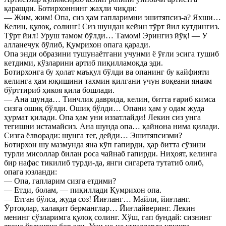
қарашди. Ботирхоннинг жаҳли чиқди:
— Жим, жим! Опа, сиз ҳам гапларимни эшитяпсиз-а? Яхши…
Келин, қулоқ, солинг! Сиз шундан кейин тўрт йил кутдингиз.
Тўрт йил! Уруш тамом бўлди… Тамом! Эрингиз йўқ! — У
алланечук бўлиб, Қумрихон опага қаради.
Опа энди образини тушунаётгани учунми ё ўғли эсига тушиб
кетдими, кўзларини артиб пиқилламоқда эди.
Ботирхонга бу ҳолат маъқул бўлди ва опанинг бу кайфияти
келинга ҳам юқишини тахмин қилгани учун воқеани янаям
бўрттириб ҳикоя қила бошлади.
— Ана шунда… Тинчлик даврида, келин, битта ғариб кимса
сизга ошиқ бўлди. Ошиқ бўлди… Опани ҳам у одам жуда
ҳурмат қилади. Опа ҳам уни иззатлайди! Лекин сиз унга
тегишни истамайсиз. Ана шунда опа… қайнона нима қилади.
Сизга ёлворади: шунга тег, дейди… Эшитяпсизми?
Ботирхон шу мазмунда яна кўп гапирди, ҳар битта сўзини
турли мисоллар билан роса чайнаб гапирди. Ниҳоят, келинга
бир нафас тикилиб турди-да, янги сигарета тутатиб олиб,
опага юзланди:
— Опа, гапларим сизга етдими?
— Етди, болам, — пиқиллади Қумрихон опа.
— Етган бўлса, жуда соз! Йиғланг… Майли, йиғланг.
Ўртоқлар, халақит берманглар… Йиғлайверинг. Лекин
менинг сўзларимга қулоқ солинг. Хўш, гап бундай: сизнинг