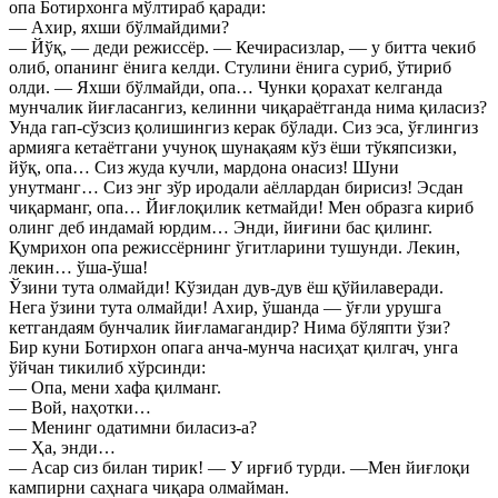
опа Ботирхонга мўлтираб қаради:
— Ахир, яхши бўлмайдими?
— Йўқ, — деди режиссёр. — Кечирасизлар, — у битта чекиб
олиб, опанинг ёнига келди. Стулини ёнига суриб, ўтириб
олди. — Яхши бўлмайди, опа… Чунки қорахат келганда
мунчалик йиғласангиз, келинни чиқараётганда нима қиласиз?
Унда гап-сўзсиз қолишингиз керак бўлади. Сиз эса, ўғлингиз
армияга кетаётгани учуноқ шунақаям кўз ёши тўкяпсизки,
йўқ, опа… Сиз жуда кучли, мардона онасиз! Шуни
унутманг… Сиз энг зўр иродали аёллардан бирисиз! Эсдан
чиқарманг, опа… Йиғлоқилик кетмайди! Мен образга кириб
олинг деб индамай юрдим… Энди, йиғини бас қилинг.
Қумрихон опа режиссёрнинг ўгитларини тушунди. Лекин,
лекин… ўша-ўша!
Ўзини тута олмайди! Кўзидан дув-дув ёш қўйилаверади.
Нега ўзини тута олмайди! Ахир, ўшанда — ўғли урушга
кетгандаям бунчалик йиғламагандир? Нима бўляпти ўзи?
Бир куни Ботирхон опага анча-мунча насиҳат қилгач, унга
ўйчан тикилиб хўрсинди:
— Опа, мени хафа қилманг.
— Вой, наҳотки…
— Менинг одатимни биласиз-а?
— Ҳа, энди…
— Асар сиз билан тирик! — У ирғиб турди. —Мен йиғлоқи
кампирни саҳнага чиқара олмайман.