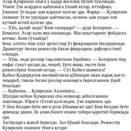
Асар Қумрихон опага у қадар янгилик бўлиб туюлмади.
Унинг ўзи асардаги қайнонага ўхшаб кетар, иттифоқо,
ўзининг ўғлидан ҳам қорахат келган эди. Фарқи — Қумрихон
опанинг ўғли урушдан қайтмаган, келини ҳам ундан изн
кутмай кетиб қолган эди.
— Хўп, қалай энди? Ким гапиради? — деди Ботирхон. —
Бемалол. Асар ҳали яна ишланади. Маслаҳатларинг фойдасиз
кетмас. Ким сўзлайди?
Беш, олтита ёши улуғ артистлар ўз фикрларини билдиришди
Драматург билан режиссёр баъзи фикрларни дафтарга ёзиб
олишди.
— Хўш, энди роллар тақсимотини ўқиймиз. — Ботирхон бир
нафас сукут қилди-да, чиқиб, ўрта яшар, оқсоч бош
режиссёрни бошлаб келди. — Сўз Қобил акамизга!
Қобил Қодирқулов жилмайганча қўйнидан икки варақ қоғоз
чиқариб, тавозе билан роллар кимларга берилганини ўқий
бошлади:
— Қайнона… Қумрихон Аълоевага…
Шундан кейин Қумрихон опа нималар дейилганини
эшитмади. Юраги тўхтаб қолгандек, ўзи паришон эди.
У беш йилдан буён янги роль ўйнамаган эди! Беш йилдан буён
армонда эдики, бу алам-ўкинч опани тобора қаритиб бормоқда
эди.
Актёрларга жавоб берилди. Зал бўшай бошлади. Режиссёр
Қумрихон опанинг ёнига келди: