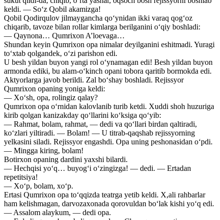
sukut qildi-da, chiqib, o‘rta yashar, oqsoch bosh rejissyorni boshlab
keldi. — So‘z Qobil akamizga!
Qobil Qodirqulov jilmaygancha qo‘ynidan ikki varaq qog‘oz
chiqarib, tavoze bilan rollar kimlarga berilganini o‘qiy boshladi:
— Qaynona… Qumrixon A’loevaga…
Shundan keyin Qumrixon opa nimalar deyilganini eshitmadi. Yuragi
to‘xtab qolgandek, o‘zi parishon edi.
U besh yildan buyon yangi rol o‘ynamagan edi! Besh yildan buyon
armonda ediki, bu alam-o‘kinch opani tobora qaritib bormokda edi.
Aktyorlarga javob berildi. Zal bo‘shay boshladi. Rejissyor
Qumrixon opaning yoniga keldi:
— Xo‘sh, opa, rolingiz qalay?
Qumrixon opa o‘rnidan kalovlanib turib ketdi. Xuddi shoh huzuriga
kirib qolgan kanizakday qo‘llarini ko‘ksiga qo‘yib:
— Rahmat, bolam, rahmat, — dedi va qo‘llari birdan qaltiradi,
ko‘zlari yiltiradi. — Bolam! — U titrab-qaqshab rejissyorning
yelkasini siladi. Rejissyor engashdi. Opa uning peshonasidan o‘pdi.
— Mingga kiring, bolam!
Botirxon opaning dardini yaxshi bilardi.
— Hechqisi yo‘q… buyog‘i o‘zingizga! — dedi. — Ertadan
repetitsiya!
— Xo‘p, bolam, xo‘p.
Ertasi Qumrixon opa to‘qqizda teatrga yetib keldi. X,ali rahbarlar
ham kelishmagan, darvozaxonada qorovuldan bo‘lak kishi yo‘q edi.
— Assalom alaykum, — dedi opa.