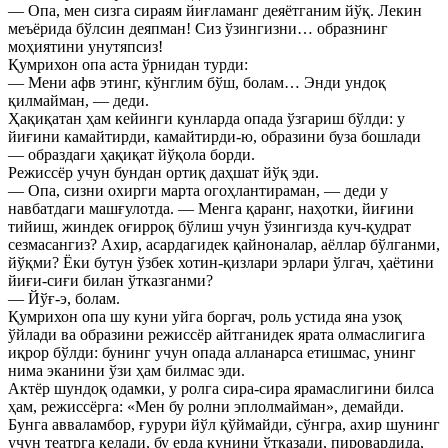
— Опа, мен сизга сираям йиғламанг деяётганим йўқ. Лекин
меъёрида бўлсин деяпман! Сиз ўзингизни… образнинг
моҳиятини унутяпсиз!
Қумрихон опа аста ўрнидан турди:
— Мени афв этинг, кўнглим бўш, болам… Энди ундоқ
қилмайман, — деди.
Ҳақиқатан ҳам кейинги кунларда опада ўзгариш бўлди: у
йиғини камайтирди, камайтирди-ю, образини буза бошлади
— образдаги ҳақиқат йўқола борди.
Режиссёр учун бундан ортиқ даҳшат йўқ эди.
— Опа, сизни охирги марта огоҳлантираман, — деди у
навбатдаги машғулотда. — Менга қаранг, наҳотки, йиғини
тийиш, жиндек оғирроқ бўлиш учун ўзингизда куч-қудрат
сезмасангиз? Ахир, асардагидек қайноналар, аёллар бўлганми,
йўқми? Ёки бутун ўзбек хотин-қизлари эрлари ўлгач, ҳаётини
йиғи-сиғи билан ўтказганми?
— Йўғ-э, болам.
Қумрихон опа шу куни уйга боргач, роль устида яна узоқ
ўйлади ва образини режиссёр айтганидек ярата олмаслигига
иқрор бўлди: бунинг учун опада алланарса етишмас, унинг
нима эканини ўзи ҳам билмас эди.
Актёр шундоқ одамки, у ролга сира-сира ярамаслигини билса
ҳам, режиссёрга: «Мен бу ролни эплолмайман», демайди.
Бунга авваламбор, ғурури йўл қўймайди, сўнгра, ахир шунинг
учун театрга келади, бу ерда кунини ўтказади, пировардида,