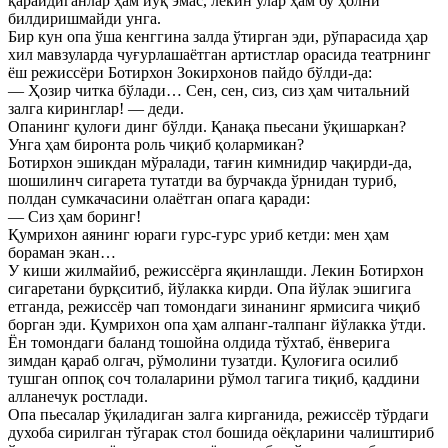
қарайдиганлар ҳам йўқ эмас, лекин улар ҳам бу ҳолни
билдиришмайди унга.
Бир кун опа ўша кенггина залда ўтирган эди, рўпарасида ҳар
хил мавзуларда чуғурлашаётган артистлар орасида театрнинг
ёш режиссёри Ботирхон Зокирхонов пайдо бўлди-да:
— Ҳозир читка бўлади… Сен, сен, сиз, сиз ҳам читальний
залга киринглар! — деди.
Опанинг қулоғи динг бўлди. Қанақа пьесани ўқишаркан?
Унга ҳам биронта роль чиқиб қолармикан?
Ботирхон эшикдан мўралади, тағин кимнидир чақирди-да,
шошилинч сигарета тутатди ва бурчакда ўрнидан туриб,
полдан сумкачасини олаётган опага қаради:
— Сиз ҳам боринг!
Қумрихон аянинг юраги гурс-гурс уриб кетди: мен ҳам
бораман экан…
У киши жилмайиб, режиссёрга яқинлашди. Лекин Ботирхон
сигаретани бурқситиб, йўлакка кирди. Опа йўлак эшигига
етганда, режиссёр чап томондаги зинанинг ярмисига чиқиб
борган эди. Қумрихон опа ҳам алпанг-талпанг йўлакка ўтди.
Ён томондаги баланд тошойна олдида тўхтаб, ёнверига
зимдан қараб олгач, рўмолини тузатди. Қулоғига осилиб
тушган оппоқ соч толаларини рўмол тагига тиқиб, қаддини
алланечук ростлади.
Опа пьесалар ўқиладиган залга кирганида, режиссёр тўрдаги
духоба сирилган тўгарак стол бошида оёқларини чалиштириб