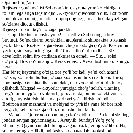
Opa bosh irg‘adi.
Rejissyor yordamchisi Sobirjon kirib, ayrim-ayrim ko‘chirilgan
rollarni egalariga taqsim qildi. Aktyorlar quvonishib olib, Botirxonni
ham bir zum unutgan holda, oppoq qog‘ozga mashinkada yozilgan
so‘zlarga diqqat qilishdi.
Rejissyor ularni tag‘in o‘ziga qaratdi:
— Gapni kelindan boshlaymiz! — dedi va Sobirjonga choy
buyurdi. So‘ng charm portfelidan arablarning shippagiga o‘xshash
jez kuldon, «Rostov» sigaretasini chiqarib stolga qo‘ydi. Kostyumini
yechib, stul suyanchig‘iga ildi. O’rnashib o‘tirib oldi. — Siz! —
deya kelin rolini ijro etadigan aktrisaga qaradi. — Siz… rolni
qo‘ying! Hozir o‘qimang!.. Kerak emas… Avval tushunib olishingiz
kerak…
Har bir rejissyorning o‘ziga xos yo‘li bo‘ladi, ya’ni xoh asarni
bo‘lsin, xoh rolni bo‘lsin, o‘ziga xos tushuntirish usuli bor. Biroq
hammasiga xos bitta jihat shundaki, ular voqeani bo‘rttirib hikoya
qilishadi. Maqsad — aktyorlar yuragiga cho‘g‘ solish, ularning
tuyg‘ularini uyg‘otib yuborish, pirovardida, butun kollektivni asar
atrofiga uyushtirish, bitta maqsad sari yo‘naltirish bo‘ladi.
Botirxon asar mazmuni va mohiyati to‘g‘risida yana bir bor izoh
bergach, kelin obraziga o‘tib, uni tushuntira ketdi:
— Mana! — Qumrixon opani unga ko‘rsatdi u. — Bu kishi sizning
jondan sevgan qaynonangiz… Aytaylik, bunday! Yo‘q-yo‘q.
Shunday! Qaynonam deb biling… Qarabsizki, eringiz o‘libdi! Ha,
sevimli eringiz o‘libdi, uni fashistlar chavaqlab tashlashibdi.