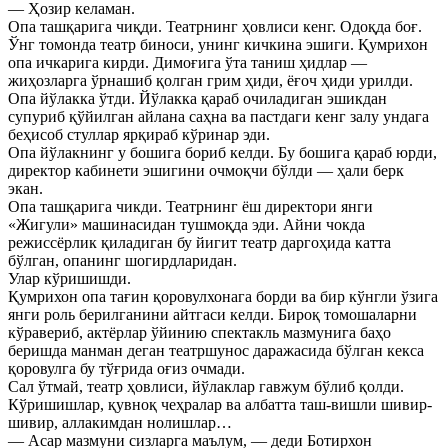
— Ҳозир келаман.
Опа ташқарига чиқди. Театрнинг ҳовлиси кенг. Одоқда боғ.
Ўнг томонда театр биноси, унинг кичкина эшиги. Қумрихон
опа ичкарига кирди. Димоғига ўта таниш ҳидлар —
жиҳозларга ўрнашиб қолган грим ҳиди, ёғоч ҳиди урилди.
Опа йўлакка ўтди. Йўлакка қараб очиладиган эшикдан
супуриб қўйилган айлана саҳна ва пастдаги кенг залу ундага
беҳисоб стуллар ярқираб кўринар эди.
Опа йўлакнинг у бошига бориб келди. Бу бошига қараб юрди,
директор кабинети эшигини очмоқчи бўлди — ҳали берк
экан.
Опа ташқарига чикди. Театрнинг ёш директори янги
«Жигули» машинасидан тушмоқда эди. Айни чокда
режиссёрлик қиладиган бу йигит театр даргоҳида катта
бўлган, опанинг шогирдларидан.
Улар кўришишди.
Қумрихон опа тағин қоровулхонага борди ва бир кўнгли ўзига
янги роль берилганини айтгаси келди. Бироқ томошаларни
кўравериб, актёрлар ўйинию спектакль мазмунига баҳо
беришда манман деган театршунос даражасида бўлган кекса
қоровулга бу тўғрида оғиз очмади.
Сал ўтмай, театр ҳовлиси, йўлаклар гавжум бўлиб қолди.
Кўришишлар, қувноқ чеҳралар ва албатта таш-вишли шивир-
шивир, аллакимдан нолишлар…
— Асар мазмуни сизларга маълум, — деди Ботирхон