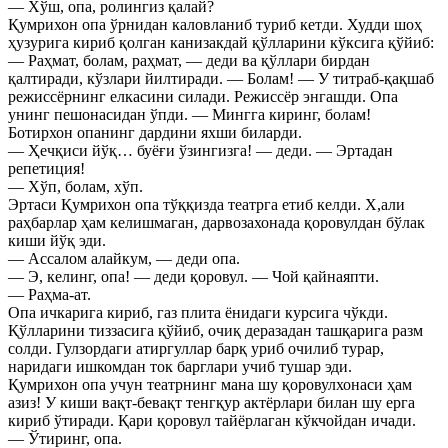
— Хўш, опа, ролингиз қалай?
Қумрихон опа ўрнидан каловланиб туриб кетди. Худди шоҳ
ҳузурига кириб қолган канизакдай қўлларини кўксига қўйиб:
— Раҳмат, болам, раҳмат, — деди ва қўллари бирдан
қалтиради, кўзлари йилтиради. — Болам! — У титраб-қақшаб
режиссёрнинг елкасини силади. Режиссёр энгашди. Опа
унинг пешонасидан ўпди. — Мингга киринг, болам!
Ботирхон опанинг дардини яхши биларди.
— Ҳечқиси йўқ… буёғи ўзингизга! — деди. — Эртадан
репетиция!
— Хўп, болам, хўп.
Эртаси Қумрихон опа тўққизда театрга етиб келди. Х,али
раҳбарлар ҳам келишмаган, дарвозахонада қоровулдан бўлак
киши йўқ эди.
— Ассалом алайкум, — деди опа.
— Э, келинг, опа! — деди қоровул. — Чой қайнаяпти.
— Раҳма-ат.
Опа ичкарига кириб, газ плита ёнидаги курсига чўкди.
Қўлларини тиззасига қўйиб, очиқ деразадан ташқарига разм
солди. Гулзордаги атиргуллар барқ уриб очилиб турар,
наридаги ишкомдан ток барглари учиб тушар эди.
Қумрихон опа учун театрнинг мана шу қоровулхонаси ҳам
азиз! У киши вақт-бевақт тенгқур актёрлари билан шу ерга
кириб ўтиради. Қари қоровул тайёрлаган кўкчойдан ичади.
— Ўтиринг, опа.