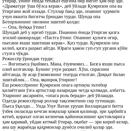
ўтирар, унинг ёнида тепакал ёшгина бир йигит ҳам бор эди.
«Драматург ўша бўлса керак», деб ўйлади Қумрихон опа ва
ўтиргани жой излади. Стуллар банд эди, опанинг ҳурмати
учун иккита йигитча ўрнидан турди. Шунда опа
Ботирхоннинг овозини эшитиб қолди:
— Опа, буёққа ўтинг!
Шундай деб у ирғиб турди. Пианино ёнида ўтирган қизга
эгилиб шивирлади: «Пастга ўтинг. Опанинг қулоғи оғир,
пьесани яхши эшитиши керак». Қиз турди. Қумрихон опа
келиб, қизга раҳмат айтди. Юраги ҳамон гуп-гуп ургани кўйи
стулга чўкди.
Режиссёр ўрнидан турди:
— Янгипьеса ўқиймиз. Мана, ёзувчимиз… Бизга яхши пьеса
олиб келганлар. Бунинг учун раҳмат. Хўш, сирасини
айтганда, бу асар ўзимизнинг театрда етилган. Диққат билан
эшитайлик… Опа, яқинроқ ўтиринг!
Ёш режиссёрнинг Қумрихон опага ортиқча эътибор
қилаётгани ўзга артистлар назаридан четда қолмади, албатта.
Уларнинг аксарияти, «опага роль беради» деб ўйлашди.
Одатда режиссёрлар роллар тақсимотини сир тутишади.
Пьеса ўқилди… Унда Улуғ Ватан уруши йилларидаги битта
ўзбек оиласида кечган воқеалар ҳикоя қилинар, эри ҳарбийга
кетиб, қорахат олган келинчак қайнонасининг қистовларига
ҳам қарамай, уйдан кетмай ўтирар, оқибат — эри кириб келар,
ана шу жараёнда қаҳрмонлар дунёси очилиб қолар эди.