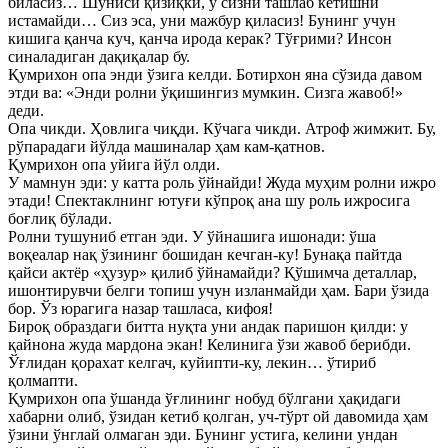
биласиз… Шуниси қизиқки, у сизни ташлаб кетишни
истамайди… Сиз эса, уни мажбур қиласиз! Бунинг учун
кишига қанча куч, қанча ирода керак? Тўғрими? Инсон
синаладиган дақиқалар бу.
Қумрихон опа энди ўзига келди. Ботирхон яна сўзида давом
этди ва: «Энди ролни ўқишингиз мумкин. Сизга жавоб!»
деди.
Опа чикди. Ҳовлига чиқди. Кўчага чикди. Атроф жимжит. Бу,
рўпарадаги йўлда машиналар ҳам кам-қатнов.
Қумрихон опа уйига йўл олди.
У мамнун эди: у катта роль ўйнайди! Жуда муҳим ролни ижро
этади! Спектаклнинг ютуғи кўпроқ ана шу роль ижросига
боғлиқ бўлади.
Ролни тушуниб етган эди. У ўйнашига ишонади: ўша
воқеалар нақ ўзининг бошидан кечган-ку! Бунақа пайтда
қайси актёр «ҳузур» қилиб ўйнамайди? Қўшимча деталлар,
ишонтирувчи белги топиш учун изланмайди ҳам. Бари ўзида
бор. Ўз юрагига назар ташласа, кифоя!
Бироқ образдаги битта нуқта уни андак паришон қилди: у
қайнона жуда мардона экан! Келинига ўзи жавоб берибди.
Ўғлидан қорахат келгач, куйипти-ку, лекин… ўтириб
қолмапти.
Қумрихон опа ўшанда ўғлининг нобуд бўлгани ҳақидаги
хабарни олиб, ўзидан кетиб қолган, уч-тўрт ой давомида ҳам
ўзини ўнглай олмаган эди. Бунинг устига, келини ундан