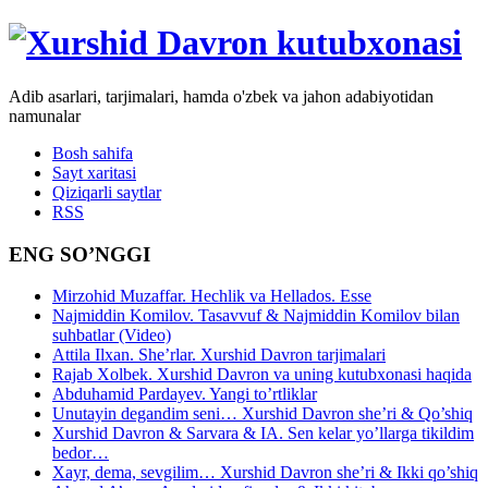
Adib asarlari, tarjimalari, hamda o'zbek va jahon adabiyotidan
namunalar
Bosh sahifa
Sayt xaritasi
Qiziqarli saytlar
RSS
ENG SO’NGGI
Mirzohid Muzaffar. Hechlik va Hellados. Esse
Najmiddin Komilov. Tasavvuf & Najmiddin Komilov bilan
suhbatlar (Video)
Attila Ilxan. She’rlar. Xurshid Davron tarjimalari
Rajab Xolbek. Xurshid Davron va uning kutubxonasi haqida
Abduhamid Pardayev. Yangi to’rtliklar
Unutayin degandim seni… Xurshid Davron she’ri & Qo’shiq
Xurshid Davron & Sarvara & IA. Sen kelar yo’llarga tikildim
bedor…
Xayr, dema, sevgilim… Xurshid Davron she’ri & Ikki qo’shiq