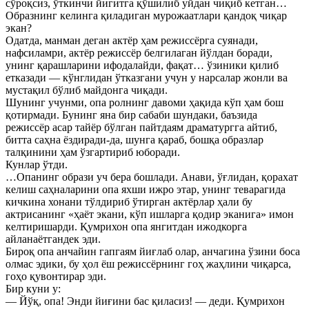
сўроқсиз, ўткинчи йигитга қўшилиб уйдан чиқиб кетган…
Образнинг келинга қиладиган мурожаатлари қандоқ чиқар
экан?
Одатда, манман деган актёр ҳам режиссёрга суянади,
нафсиламри, актёр режиссёр белгилаган йўлдан боради,
унинг қарашларини ифодалайди, фақат… ўзиники қилиб
етказади — кўнглидан ўтказгани учун у нарсалар жонли ва
мустақил бўлиб майдонга чиқади.
Шунинг учунми, опа ролнинг давоми ҳақида кўп ҳам бош
қотирмади. Бунинг яна бир сабаби шундаки, баъзида
режиссёр асар тайёр бўлган пайтдаям драматургга айтиб,
битта саҳна ёздиради-да, шунга қараб, бошқа образлар
талқинини ҳам ўзгартириб юборади.
Кунлар ўтди.
…Опанинг образи уч бера бошлади. Анави, ўғлидан, қорахат
келиш саҳналарини опа яхши ижро этар, унинг теварагида
кичкина хонани тўлдириб ўтирган актёрлар ҳали бу
актрисанинг «ҳаёт экани, кўп ишларга қодир эканига» имон
келтиришарди. Қумрихон опа янгитдан ижодкорга
айланаётгандек эди.
Бироқ опа анчайин гапгаям йиғлаб олар, анчагина ўзини боса
олмас эдики, бу ҳол ёш режиссёрнинг гоҳ жаҳлини чиқарса,
гоҳо қувонтирар эди.
Бир куни у:
— Йўқ, опа! Энди йиғини бас қиласиз! — деди. Қумрихон