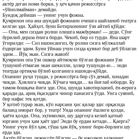
актёр деган номи борки, у ҳеч қачон режиссёрга
«ўйнолмайман» демайди.
Бундоқ дейиши — унинг учун фожиа.
Қумрихон опа ана шундай фожиани очишга шайланиб театрга
келган эди. Ҳайҳот, буни Ботирхоннинг ўзи айтиб қўйди:
— Опа, мен сиздан ролни олишга мажбурман! — деди. Сўнг
бурилиб дераза ёнига борди. Чекиб, бир оз турди. Яна шарт
ўгирилди: — Сиз ишонсангиз, бу ролни сизга мўлжаллаб
ёздирган эдим. Буни ўйнаш учун сизда қувват бор деб ўйлаган
эдим… Йўқ экан. Сизга жавоб!
Қумрихон опа ўзи ошкор айтмоқчи бўлган фожиани ўзи
тушуниб етмаган экан шекилли, ҳозир тушунди-ю… энди
театрда ортиқча бўлиб қолганига ишонди-қўйди.
Опанинг руҳи тушди, у режиссёрга бир сўз демай, хонадан
чикди. Ҳовлига чикди. Кўчага чиқди… ва йиғлаб юборди. Бу
тамом бошқача йиғи эди. Опа, шунда хавотирланиб, ён-верига
қаради-да, ариқ ёқасидаги чинор панасига ўтди. Унга суяниб,
бир нафас тек қотди.
У қотиб турар экан, кўп нарсани ҳис қилар эди: орқасида
баланд иморат бор, у театр! Унда опанинг ёшлиги қолди,
ҳаёти қолди. Опа, эҳтимолки, шу даргоҳга келиб қатнаб
юргани учун ҳам ҳаёт эди! Энди бу ердан кетади… Қаерга?
Унинг учун йўл ҳам, гўша ҳам йўқ, унинг бори-борлиғи шу
ерда эди.
Актёр бўлсин, режиссёр бўлсин — бу ижодкор халқнинг