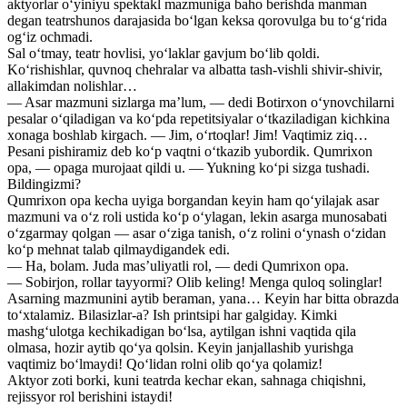
aktyorlar o‘yiniyu spektakl mazmuniga baho berishda manman
degan teatrshunos darajasida bo‘lgan keksa qorovulga bu to‘g‘rida
og‘iz ochmadi.
Sal o‘tmay, teatr hovlisi, yo‘laklar gavjum bo‘lib qoldi.
Ko‘rishishlar, quvnoq chehralar va albatta tash-vishli shivir-shivir,
allakimdan nolishlar…
— Asar mazmuni sizlarga ma’lum, — dedi Botirxon o‘ynovchilarni
pesalar o‘qiladigan va ko‘pda repetitsiyalar o‘tkaziladigan kichkina
xonaga boshlab kirgach. — Jim, o‘rtoqlar! Jim! Vaqtimiz ziq…
Pesani pishiramiz deb ko‘p vaqtni o‘tkazib yubordik. Qumrixon
opa, — opaga murojaat qildi u. — Yukning ko‘pi sizga tushadi.
Bildingizmi?
Qumrixon opa kecha uyiga borgandan keyin ham qo‘yilajak asar
mazmuni va o‘z roli ustida ko‘p o‘ylagan, lekin asarga munosabati
o‘zgarmay qolgan — asar o‘ziga tanish, o‘z rolini o‘ynash o‘zidan
ko‘p mehnat talab qilmaydigandek edi.
— Ha, bolam. Juda mas’uliyatli rol, — dedi Qumrixon opa.
— Sobirjon, rollar tayyormi? Olib keling! Menga quloq solinglar!
Asarning mazmunini aytib beraman, yana… Keyin har bitta obrazda
to‘xtalamiz. Bilasizlar-a? Ish printsipi har galgiday. Kimki
mashg‘ulotga kechikadigan bo‘lsa, aytilgan ishni vaqtida qila
olmasa, hozir aytib qo‘ya qolsin. Keyin janjallashib yurishga
vaqtimiz bo‘lmaydi! Qo‘lidan rolni olib qo‘ya qolamiz!
Aktyor zoti borki, kuni teatrda kechar ekan, sahnaga chiqishni,
rejissyor rol berishini istaydi!