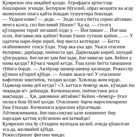
Қумрихон опа анқайиб қолди. Атрофдаги артистлар
бошларини эгишди. Ботирхон бўғилиб, образ моҳияти ва асар
мазмунини опага қайта бошдан тушунтира бошлади.
— Укдингизми? — деди. — Энди сизга битта сирни айтаман:
менга қолса, сиз йиғламай ўйнанг! Ҳа-ҳа, — столга
қўлларини тираб энгашиб олди у. — Йиғламанг… Йиғлаш
осон, йиғламаслик қийин! Киши ўзини тутиши қийин… — У
одатича нари-бери юриб, бир мисол келтирди: — Битта
оғайнимнинг отаси ўлди. Улар ака-ука эди. Укаси отасини
ёқтирмас, дарбадар, пиёниста эди. Дарвозадан кириб, шундай
ҳўнградики, йиғлаган ҳам йиғлади, йиғламаган ҳам. Кейин у
нима қилди? Кўчага чиқиб кетди. Ўша куни битта танишини
тўйига борди. — Актёрлар шивир-шивир қилишди. Режиссёр
қўлини кўтариб қўйди. — Анави акаси-чи! У отасининг
вафотини эшитибоқ, тилдан қолди. Ҳовлида жим юрди.
Одамлар нима деб кетди? «Э, каттаси бемеҳр экан, кўзидан ёш
чиқмади-я!» дейишди. Кичкинасини, пиёнистани роса
мақташди… Ҳм, давомини айтайми? Кейин «бемеҳр» ўғил
оилага бош бўлиб қолди. Отасининг барча маросимларини
ўша ўтказди. Кичкинаси қорасини кўрсатмади.
Айтмоқчиманки, йиғлаш-сиқташ ҳали кишининг бир
нарсадан қаттиқ куйганини англатмайди!
Қумрихон опа бу сўзларни мулоҳаза қилиб, ичида қўшилган
эса-да, жилмайиб қўйди.
Режиссёрнинг фиғони чикди: