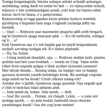
Teatrga borganingizda, bironta xafaqon artistni uchratib qolsangaz,
surishtiring, uning dardi rol ustida bo‘ladi — yo rejissyordan noliydi,
rejissyor o‘zini xushlamasligani aytadi, yoki teatr ma’muriya-tidan
norozi, hech bo‘lmasa, o‘z partnyoridan.
Rejissyorning so‘nggi gapidan keyin artistlar hushyor tortishdi,
qiyshiqroq o‘tirganlari ham unga o‘nglanib yuzlariga jidliy tus
berishdi.
— Opa! — Rejissyor asar mazmunini qisqacha qilib aytib bergach,
tag‘in Qumrixon opaga murojaat qildi. — Ko‘rib turibsizki, rolingaz
og‘ir… a?
Endi Qumrixon opa o‘z roli haqida gap ko‘payib ketganidanmi,
sezilarli xavotirga tushgan edi. Ko‘zlarini pirpiratdi:
— Ha, ha, bolam.
— Uning mohiyati shundaki, opa, — Botirxon stuldan turib, pianino
qoshida nari-beri yura boshladi, — bunda siz Ulug‘ Vatan urishi
yillari front orqasida qolgan o‘zbek ayollari siymosini yaratasiz!
Mas’uliyati shunda… Buning ustiga, siz haqiqiy ona va haqiqiy
qaynona siymosini yaratib berishingiz kerak. Bu asardagi voqealar
sizga tanish bo‘lsa kerak? Urush yillarini eslang-chi?
Artistlar duv o‘girilib, Qumrixon opaga qarashdi. Opa negadir quti
o‘chib ro‘molchasi bilan lablarini artdi.
— Juda tanish-da, bolam. Juda tanish, — dedi.
— Ana! Bu yaxshi… Demak, rol chiqadi. Lekin, — u yana stol
qoshiga qaytdi, — siz juda irodali, bardoshli inson obrazini
yaratishingaz kerak? Ana shu yog‘iyam muhim!