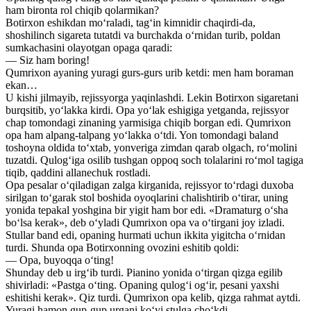
ham bironta rol chiqib qolarmikan?
Botirxon eshikdan mo‘raladi, tag‘in kimnidir chaqirdi-da,
shoshilinch sigareta tutatdi va burchakda o‘rnidan turib, poldan
sumkachasini olayotgan opaga qaradi:
— Siz ham boring!
Qumrixon ayaning yuragi gurs-gurs urib ketdi: men ham boraman
ekan…
U kishi jilmayib, rejissyorga yaqinlashdi. Lekin Botirxon sigaretani
burqsitib, yo‘lakka kirdi. Opa yo‘lak eshigiga yetganda, rejissyor
chap tomondagi zinaning yarmisiga chiqib borgan edi. Qumrixon
opa ham alpang-talpang yo‘lakka o‘tdi. Yon tomondagi baland
toshoyna oldida to‘xtab, yonveriga zimdan qarab olgach, ro‘molini
tuzatdi. Qulog‘iga osilib tushgan oppoq soch tolalarini ro‘mol tagiga
tiqib, qaddini allanechuk rostladi.
Opa pesalar o‘qiladigan zalga kirganida, rejissyor to‘rdagi duxoba
sirilgan to‘garak stol boshida oyoqlarini chalishtirib o‘tirar, uning
yonida tepakal yoshgina bir yigit ham bor edi. «Dramaturg o‘sha
bo‘lsa kerak», deb o‘yladi Qumrixon opa va o‘tirgani joy izladi.
Stullar band edi, opaning hurmati uchun ikkita yigitcha o‘rnidan
turdi. Shunda opa Botirxonning ovozini eshitib qoldi:
— Opa, buyoqqa o‘ting!
Shunday deb u irg‘ib turdi. Pianino yonida o‘tirgan qizga egilib
shivirladi: «Pastga o‘ting. Opaning qulog‘i og‘ir, pesani yaxshi
eshitishi kerak». Qiz turdi. Qumrixon opa kelib, qizga rahmat aytdi.
Yuragi hamon gup-gup urgani ko‘yi stulga cho‘kdi.