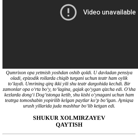
Qumrixon opa yetmish yoshdan oshib qoldi. U davladan pensiya
oladi, epizodik rollarda chiqib turgani uchun teatr ham oylik
to‘laydi. Umrining qirq ikki yili shu teatr dargohida kechdi. Bir
zamonlar opa o‘rta bo‘y, to‘lagina, gajak qo‘ygan qizcha edi. O’sha
kezlarda dong‘i Dog‘istonga ketib, shu kishi o‘ynagani uchun ham
teatrga tomoshabin yopirilib kelgan paytlar ko‘p bo‘lgan. Ayniqsa
urush yillarida juda mashhur bo‘lib ketgan edi.
SHUKUR XOLMIRZAYEV
QAYTISH