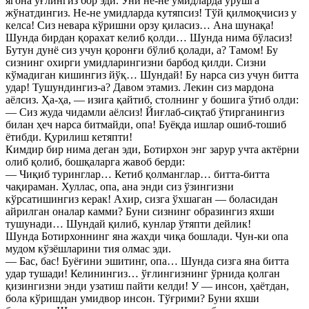
ягона ўғлингиз бор эди. Уни не-не умидларда урушга
жўнатдингиз. Не-не умидларда кутяпсиз! Тўй қилмоқчисиз у
келса! Сиз невара кўришни орзу қиласиз… Ана шунақа!
Шунда бирдан қорахат келиб қолди… Шунда нима бўласиз!
Бутун дунё сиз учун қоронғи бўлиб қолади, а? Тамом! Бу
сизнинг охирги умидларингизни барбод қилди. Сизни
кўмадиган кишингиз йўқ… Шундай! Бу нарса сиз учун битта
удар! Тушундингиз-а? Давом этамиз. Лекин сиз мардона
аёлсиз. Ҳа-ҳа, — изига қайтиб, столнинг у бошига ўтиб олди:
— Сиз жуда чидамли аёлсиз! Йиғлаб-сиқтаб ўтирганингиз
билан ҳеч нарса битмайди, опа! Буёқда ишлар ошиб-тошиб
ётибди. Қурилиш кетяпти!
Кимдир бир нима деган эди, Ботирхон энг зарур учта актёрни
олиб қолиб, бошқаларга жавоб берди:
— Чиқиб туринглар… Кетиб қолманглар… битта-битта
чақираман. Хуллас, опа, ана энди сиз ўзингизни
кўрсатишингиз керак! Ахир, сизга ўхшаган — боласидан
айрилган оналар камми? Буни сизнинг образингиз яхши
тушунади… Шундай қилиб, кунлар ўтяпти дейлик!
Шунда Ботирхоннинг яна жахди чиқа бошлади. Чун-ки опа
мудом кўзёшларини тия олмас эди.
— Бас, бас! Буёғини эшитинг, опа… Шунда сизга яна битта
удар тушади! Келинингиз… ўғлингизнинг ўрнида қолган
қизингизни энди узатиш пайти келди! У — инсон, ҳаётдан,
бола кўришдан умидвор инсон. Тўғрими? Буни яхши