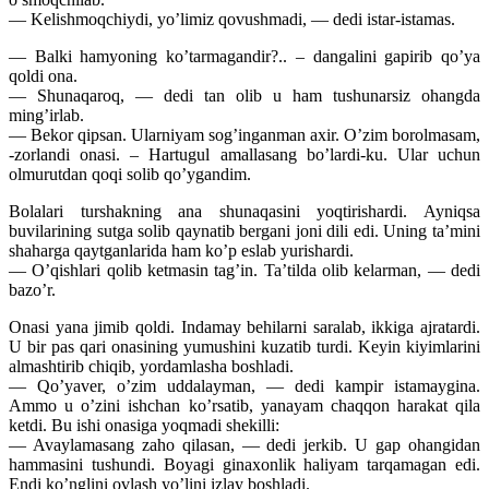
— Kelishmoqchiydi, yo’limiz qovushmadi, — dedi istar-istamas.
— Balki hamyoning ko’tarmagandir?.. – dangalini gapirib qo’ya
qoldi ona.
— Shunaqaroq, — dedi tan olib u ham tushunarsiz ohangda
ming’irlab.
— Bekor qipsan. Ularniyam sog’inganman axir. O’zim borolmasam,
-zorlandi onasi. – Hartugul amallasang bo’lardi-ku. Ular uchun
olmurutdan qoqi solib qo’ygandim.
Bolalari turshakning ana shunaqasini yoqtirishardi. Ayniqsa
buvilarining sutga solib qaynatib bergani joni dili edi. Uning ta’mini
shaharga qaytganlarida ham ko’p eslab yurishardi.
— O’qishlari qolib ketmasin tag’in. Ta’tilda olib kelarman, — dedi
bazo’r.
Onasi yana jimib qoldi. Indamay behilarni saralab, ikkiga ajratardi.
U bir pas qari onasining yumushini kuzatib turdi. Keyin kiyimlarini
almashtirib chiqib, yordamlasha boshladi.
— Qo’yaver, o’zim uddalayman, — dedi kampir istamaygina.
Ammo u o’zini ishchan ko’rsatib, yanayam chaqqon harakat qila
ketdi. Bu ishi onasiga yoqmadi shekilli:
— Avaylamasang zaho qilasan, — dedi jerkib. U gap ohangidan
hammasini tushundi. Boyagi ginaxonlik haliyam tarqamagan edi.
Endi ko’nglini ovlash yo’lini izlay boshladi.