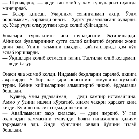
— Шунақароқ, — деди тан олиб у ҳам тушунарсиз оҳангда
минғирлаб.
— Бекор қипсан. Уларниям соғинганман ахир. Ўзим
боролмасам, -зорланди онаси. – Ҳартугул амалласанг бўларди-
ку. Улар учун олмурутдан қоқи солиб қўйгандим.
Болалари туршакнинг ана шунақасини ёқтиришарди.
Айниқса бувиларининг сутга солиб қайнатиб бергани жони
дили эди. Унинг таъмини шаҳарга қайтганларида ҳам кўп
эслаб юришарди.
— Ўқишлари қолиб кетмасин тағин. Таътилда олиб келарман,
— деди базўр.
Онаси яна жимиб қолди. Индамай беҳиларни саралаб, иккига
ажратарди. У бир пас қари онасининг юмушини кузатиб
турди. Кейин кийимларини алмаштириб чиқиб, ёрдамлаша
бошлади.
— Қўявер, ўзим уддалайман, — деди кампир истамайгина.
Аммо у ўзини ишчан кўрсатиб, янаям чаққон ҳаракат қила
кетди. Бу иши онасига ёқмади шекилли:
— Авайламасанг заҳо қиласан, — деди жеркиб. У гап
оҳангидан ҳаммасини тушунди. Бояги гинахонлик ҳалиям
тарқамаган эди. Энди кўнглини овлаш йўлини излай
бошлади.