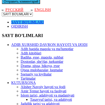
РУССКИЙ
ENGLISH
SAYT BO'LIMLARI
QIDIRISH
SAYT BO’LIMLARI
ADIB XURSHID DAVRON HAYOTI VA IJODI
Adib haqida maqola va ma'lumotlar
Adib kitoblari
Badiha, esse, maqola, suhbat
Dostonlar, she'rlar, turkumlar
Drama, qissa, hikoya, esse
Qisqa mulohazalar, luqmalar
Ssenariy va loyihalar
Tarjimalar
KUTUBXONA
Alisher Navoiy hayoti va ijodi
Amir Temur hayoti va faoliyati
Islom tarixi, adabiyoti va madaniyati
Tasavvuf tarixi, va adabiyoti
Jadidlik tarixi va adabiyoti