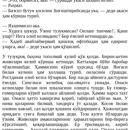
— Э-ээ, бормисиз, ака! — сўрашди укаси шошиб келиб.
— Раҳмат.
— Бизсиз бутун ҳосилни йиғиштирибсанда ука, — деди акаси
ҳам кўриша туриб.
— Яхшимисиз ака.
— Худога шукур. Ўзинг тузукмисан? Оиланг тинчми?.. Қани
улар!? Нега олиб келмадинг? Бир ёзилиб кетишарди-да.
— Ҳадеб авайлайвермай қишлоқ офтобидан ҳам едиринг
уларга, ака! – деди укаси ҳам қўшилиб.
У тузукроқ баҳона тополмай кулиб қўя қолди. Бирин-кетин
жиянлари келиб кўриша кетишди. Катталари бўйи баробар
чўзилишибди. Ҳаммасини кўриб ҳурсанд бўлди. Янгаси
билан келини ҳам ҳоллаша туриб, оиласини сўрашди.
Ростданам олиб келса бўларкан. Бир пасда айвонга дастурхон
ёзилди. Синглиси келибоқ ош-овқатга уннади. Онаси
келинлари билан нон зуваласини олишга тушди. Бу ғимир-
ғимирларни кўриб калласи айланиб қолди. Ҳамма нарса тахт
эди. Онаси ҳатто хамиргача қориб, тайёрлаб қўйган экан. У
нима қиларини билмай, тандирга ўт қалади. Косов билан
оловни кавлаб, сал қолди қошини куйдиришига. Ҳижолатдан
ариқдаги сувга йиқилай ҳам деди. Тоза кулги бўларди-да
ўзиям. Жиянлари амакиларининг ҳаракатларини бир-бирига
кўрсатишиб, қиқирлашишарди. Ер ёрилмади-ю, кириб
кетмадиям… Амаллаб тандирни қизитиб олди. Онаси келиб