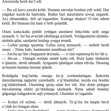
Anorzorda hosil mo’l edi.
— Bu yil havo yaxshi keldi. Hamma mevalar boshini yeb soldi. Har
yilgidan tuzuk-da harholda. Bultur bari daraxtlarni sovuq urgandi.
Avj olmasmikin, deb qo’rqqandim. Xudoga shukur! O’zini rahmi
keldi. Bo’lmasam biz ham o’tirib qolardik.
Onasi katta-katta pishib yetilgan anorlarni bitta-bitta uzib unga
uzatardi. U bo’lsa avaylab idishlarga joylardi. Yorilganlarini alohida-
alohida qilar, saralarini boshqa yoqqa terardi.
— Gulini pastga qaratma. Ezilsa uzoq turmaydi, — tanbeh berdi
onasi. – Nima balo, hammasini unutibsan-da!?
— Ancha qo’lim chiqqanmi deyman, — o’zini oqlamoqchi bo’ldi u.
— Ha-aa… Otangni sendan umidi katta edi. Buni katta shaharda
o’qitamiz, derdi rahmatli. Aytganini qiladigan odam edi-da. Shuning
uchunam hamma hurmat qilardi.
Bolaligida bog’larida otasiga ko’p yordamlashgan. Bahorda
daraxtlarning taglarini yumshatib, o’g’itlashishar, kuzda esa hosilni
yig’ishtirishardi. Otasining qiziq odati bor edi. Har doim pishgan
mevalarning oldini qo’shnilarga ulashardi. Nima sabab bunday
qilganiga haligadovur aqli yetmaydi. Otasidan so’raganda:
— Kelasi yil uchun, — derdi jilmayib. To’g’risi bu haqda hech
o’ylab ko’rmagan ekan.
— Qolganlar hayallashdimi?.. – gapni boshqa yoqqa burmoqchi