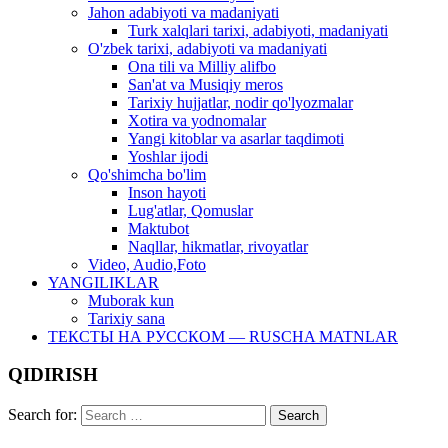
Jahon adabiyoti va madaniyati
Turk xalqlari tarixi, adabiyoti, madaniyati
O'zbek tarixi, adabiyoti va madaniyati
Ona tili va Milliy alifbo
San'at va Musiqiy meros
Tarixiy hujjatlar, nodir qo'lyozmalar
Xotira va yodnomalar
Yangi kitoblar va asarlar taqdimoti
Yoshlar ijodi
Qo'shimcha bo'lim
Inson hayoti
Lug'atlar, Qomuslar
Maktubot
Naqllar, hikmatlar, rivoyatlar
Video, Audio,Foto
YANGILIKLAR
Muborak kun
Tarixiy sana
ТЕКСТЫ НА РУССКОМ — RUSCHA MATNLAR
QIDIRISH
Search for: