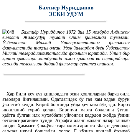
Бахтиёр Нуриддинов
ЭСКИ УДУМ
Бахтиёр Нуриддинов 1972 йил 15 ноябрда Андижон
вилояти Жалақудуқ тумани Ойим қишлоғида туғилган.
Ўзбекистон Миллий Университетининг филология
факультетида таҳсил олган. Узоқ йиллардан буён Ўзбекистон
Миллий телерадиокомпаниясида фаолият юритади. Унинг бир
қатор ҳикоялари матбуотда эълон қилинган ва сценарийлари
асосида телевизион бадиий фильмлар суратга олинган.
Ҳар йили кеч куз қишлоқдаги эски ҳовлиларида барча оила
аъзолари йиғилашади. Одатдагидек бу гал ҳам элдан бурун
ўзи етиб келди. Кириб борганда уйда ҳеч ким йўқ эди. Бироз
иккиланиб туриб қолди. Биринчи марта болалиги ўтган,
ҳаётга бўлган илк муҳаббати уйғонган қадрдон жойда ўзини
бегонасирагандек туйди. Атрофга аланг-жаланг назар ташлаб
чиқди. Ҳаммаси ўша-ўша: саранжом-саришта. Фақат деворлар
сал-пал нурай бошлабди, холос. Ё кўзига шундай ётсираб