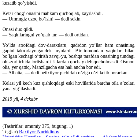
kuzatib qo’yishdi.
Ketar chog’ onasini mahkam quchoqlab, xayrlashdi.
— Umringiz uzoq bo’lsin! — dedi sekin.
Onasi duo qildi.
— Yaqinlaringni yo’qlab tur, — dedi ortidan.
Yo’lda atrofdagi dov-daraxtlaru, qadrdon yo’llar ham onasining
gapini takrorlayotgandek tuyulardi. Bir tomondan yaqinlari bilan
bo’lgan kechagi o’tirish zavqi-yu, boshqa tarafdan onasining tundagi
ohi-zori ichida tortishardi. Ulardan qochay deb qocholmasdi. Osmon
olis, yer qattiq. Manzilgacha esa hali ancha bor edi.
— Albatta, — dedi beiixtiyor pichirlab o’ziga o’zi ketib borarkan.
Kelasi yil kech kuz qishloqdagi eski hovlilarida barcha oila a’zolari
yana yig’ilashadi.
2015 yil, 4 dekabr
(Tashriflar: umumiy 375, bugungi 1)
Teg(lar)
Baxtiyor Nuriddinov