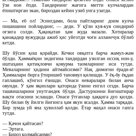
ўзи нон ёпди. Тандирнинг жағига митти кулчалардан
ёпиштирган экан, бироздан кейин узиб унга узатди.
— Ма, еб ол! Эсингдами, бола пайтларинг доим кулча
пишишини пойлардинг, — деди. У қўли куя-куя синдириб
оғзига солди. Ҳақиқатан ҳам жуда мазали. Хотиралар
қанақадир вужудида ажиб ҳис уйғотди чоғи алланечук бўлиб
кетди.
Шу йўсин қош қорайди. Кечки овқатга барча жамул-жам
бўлди. Ҳаммаёқни эндигина тандирдан узилган иссиқ нон-у,
иштаҳани қитиқловчи қовурма таомларнинг иси тутди.
Меваларнинг ҳидини айтмайсизми? Нақ димоғни ёради-я!
Ҳаммалари бирга ўтиришиб тановвул қилишди. У ёқ-бу ёқдан
гаплашиб, кўнгил ёзишди. Онаси неваралари билан анча
овунди. У ҳам яқинлари қаторида ўзини енгил сезди. Барча
ташвишларини унутгандек бўлди. Дастурхонни йиғиштирар
вақти отасини эслашди. Онаси ўтганлар ҳаққига дуо қилди.
Шу билан бу йилги йиғинга ҳам якун ясалди. Ҳамма тарқади.
Бир зумда уй яна ҳувиллаб қолди. Ётар маҳал онаси гапга
тутди.
— Қачон қайтасан?
— Эртага.
— Бироз қолмайсанми?