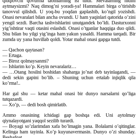
qitiqlovchi qovurma taomlarning isi tutdi. Mevalarning hidini
aytmaysizmi? Naq dimog’ni yoradi-ya! Hammalari birga o’tirishib
tanovvul qilishdi. U yoq-bu yoqdan gaplashib, ko’ngil yozishdi.
Onasi nevaralari bilan ancha ovundi. U ham yaqinlari qatorida o’zini
yengil sezdi. Barcha tashvishlarini unutgandek bo’ldi. Dasturxonni
yig’ishtirar vaqti otasini eslashdi. Onasi o’tganlar haqqiga duo qildi.
Shu bilan bu yilgi yig’inga ham yakun yasaldi. Hamma tarqadi. Bir
zumda uy yana huvillab qoldi. Yotar mahal onasi gapga tutdi.
— Qachon qaytasan?
— Ertaga.
— Biroz qolmaysanmi?
— Ishlarim ko’p. Keyin nevaralariz…
— …Otang hosilni boshidan shaharga jo’nat deb tayinlagandi, —
dedi sekin gapini bo’lib. – Shuning uchun ertalab injiqlik qila
ko’rma!..
Har gal shu — ketar mahal onasi bir dunyo narsalarni qo’liga
tutqazardi.
— Xo’p, — dedi bosh qimirlatib.
Ammo onasining ichidagi gap boshqa edi. Uni aytolmay
qiynalayotgani yaqqol sezilib turardi.
— Boyagi so’zlarimdan xafa bo’lmagin yana. Bolalarni o’qitinglar.
Kelinga ham tayinla. Ko’p kuyunavermasin. Dunyo o’zi shunday.
Beshafqat.