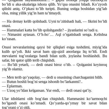
bo’ldi u aka-ukalariga ishora qilib. Yo’qsa onasini biladi. Ko’zyosh
qilishi aniq. O’pkasi to’lib turipti. Buning ustiga boshidan yig’lab
olsa, ming yillik yig’in ham ta’timaydi.
— Ha demay kelib qolishadi. Uyni to’zitishadi hali, — fikrini bo’ldi
onasi.
— Hammalari katta bo’lib qolishgandir? – jiyanlarini so’radi u.
— Nimasini aytasan. O’h-ho’… Aql o’rgatishadi senga. Kelishsa
ko’rasan.
Onasi nevaralarining qaysi bir qiliqlari esiga tushdimi, miyig’ida
kulib qo’ydi. Ikki savat ham qip-qizil anorlarga liq to’ldi. Endi
mevalarni tog’oralarga bandi bilan uzib, joylasha boshlashdi. Bu
safar, bir qator qilib terib chiqishdi.
— Bo’ldi yetarli, — dedi onasi biroz o’tib. – Qolganini keyinroq
yig’ib olamiz.
— Men terib qo’yaqolay, — dedi u onasining charchaganini bilib.
— Butun boshli bog’ni senga ishonib bo’larkanmi?..
— Eplarman.
— Uzoq yo’ldan kelgansan. Yur endi, — dedi onasi qat’iy.
Ular idishlarni olib bog’dan chiqishdi. Hammasini ko’tarmoqchi
bo’lgandi onasi ko’nmadi. Qo’yarda-qo’ymay bir savat bilan
tog’orani o’zi oldi.