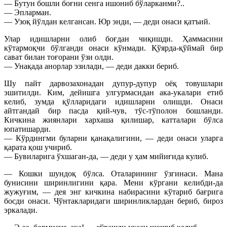
— Бутун бошли боғни сенга ишониб бўларканми?..
— Эпларман.
— Узоқ йўлдан келгансан. Юр энди, — деди онаси қатъий.
Улар идишларни олиб боғдан чиқишди. Ҳаммасини
кўтармоқчи бўлганди онаси кўнмади. Қўярда-қўймай бир
сават билан тоғорани ўзи олди.
— Унақада анорлар эзилади, — деди дакки бериб.
Шу пайт дарвозахонадан дупур-дупур оёқ товушлари
эшитилди. Ким, дейишга улгурмасидан ака-укалари етиб
келиб, зумда қўлларидаги идишларни олишди. Онаси
айтгандай бир пасда қий-чув, тўс-тўполон бошланди.
Кичкина жиянлари хархаша қилишар, катталари бўлса
юпатишарди.
— Кўрдингми буларни қанақалигини, — деди онаси уларга
қарата қош учириб.
— Бувиларига ўхшаган-да, — деди у ҳам мийиғида кулиб.
— Кошки шундоқ бўлса. Оталарининг ўзгинаси. Мана
бунисини ширинлигини қара. Мени кўргани келибди-да
жужуғим, — дея энг кичкина набирасини кўтариб бағрига
босди онаси. Чўнтакларидаги ширинликлардан бериб, бироз
эркалади.