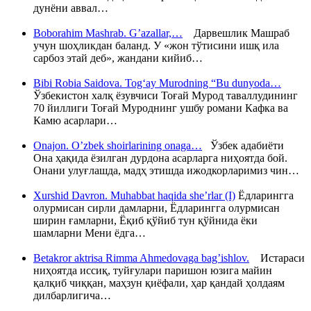
дунёни аввал…
Boborahim Mashrab. G’azallar,…
Дарвешлик Машраб
учун шоҳликдан баланд. У «жон тўтисини ишқ ила
сарбоз этай деб», жандани кийиб…
Bibi Robia Saidova. Tog‘ay Murodning “Bu dunyoda…
Ўзбекистон халқ ёзувчиси Тоғай Мурод таваллудининг
70 йиллиги Тоғай Муроднинг ушбу романи Кафка ва
Камю асарлари…
Onajon. O’zbek shoirlarining onaga…
Ўзбек адабиёти
Она ҳақида ёзилган дурдона асарларга ниҳоятда бой.
Онани улуғлашда, мадҳ этишда ижодкорларимиз чин…
Xurshid Davron. Muhabbat haqida she’rlar (I)
Ёдларингга
олурмисан сирли дамларни, Ёдларингга олурмисан
ширин ғамларни, Ёқиб қўйиб тун қўйнида ёки
шамларни Мени ёдга…
Betakror aktrisa Rimma Ahmedovaga bag’ishlov.
Истараси
ниҳоятда иссиқ, туйғулари паришон юзига майин
қалқиб чиққан, маҳзун қиёфали, ҳар қандай ҳолдаям
дилбарлигича…