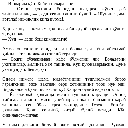
— Ишларим кўп. Кейин неваралариз…
— …Отанг ҳосилни бошидан шаҳарга жўнат деб
тайинлаганди, — деди секин гапини бўлиб. – Шунинг учун
эрталаб инжиқлик қила кўрма!..
Ҳар гал шу — кетар маҳал онаси бир дунё нарсаларни қўлига
тутқазарди.
— Хўп, — деди бош қимирлатиб.
Аммо онасининг ичидаги гап бошқа эди. Уни айтолмай
қийналаётгани яққол сезилиб турарди.
— Бояги сўзларимдан хафа бўлмагин яна. Болаларни
ўқитинглар. Келинга ҳам тайинла. Кўп куюнавермасин. Дунё
ўзи шундай. Бешафқат.
Онаси нимага шама қилаётганини тушунолмай бироз
гарангсиди. Узоқ вақтдан бери хотинининг тоби йўқ эди.
Бироқ онаси буни билмасди-ку! Ҳайрон бўлиб қараган эди:
— Ёз охирлаб қолганда келин тушимга кирувди. Оппоқ
кийимда фаришта мисол учиб юрган экан. У осмонга қараб
талпинар, сен бўлса ерга тортардинг. Тузукла бетобга
ўхшайди. Ҳали соғайиб, отдай бўлиб кетади. Кўп
сиқилаверманглар.
У нима деярини билмай, жим қотиб қолганди. Вужуди