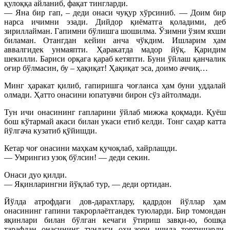
қулоққа айланиб, фақат тингларди.
— Яна бир гап, – деди онаси чуқур хўрсиниб. — Доим бир
нарса ичимни эзади. Дийдор қиёматга қоладими, деб
зириллайман. Гапимни бўлишга шошилма. Ўзимни ўзим яхши
биламан. Отангдан кейин анча чўкдим. Ишларим ҳам
аввалгидек унмаяпти. Ҳаракатда мадор йўқ. Қаридим
шекилли. Бариси орқага қараб кетяпти. Буни ўйлаш қанчалик
оғир бўлмасин, бу – ҳақиқат! Ҳақиқат эса, доимо аччиқ…
Минг ҳаракат қилиб, гапиришга чоғланса ҳам буни уддалай
олмади. Ҳатто онасини юпатувчи бирон сўз айтолмади.
Тун ичи онасининг гапларини ўйлаб мижжа қоқмади. Қуёш
бош кўтармай акаси билан укаси етиб келди. Тонг саҳар катта
йўлгача кузатиб қўйишди.
Кетар чоғ онасини маҳкам қучоқлаб, хайрлашди.
— Умрингиз узоқ бўлсин! — деди секин.
Онаси дуо қилди.
— Яқинларингни йўқлаб тур, — деди ортидан.
Йўлда атрофдаги дов-дарахтлару, қадрдон йўллар ҳам
онасининг гапини такрорлаётгандек туюларди. Бир томондан
яқинлари билан бўлган кечаги ўтириш завқи-ю, бошқа
тарафдан онасининг тундаги оҳи-зори ичида тортишарди.