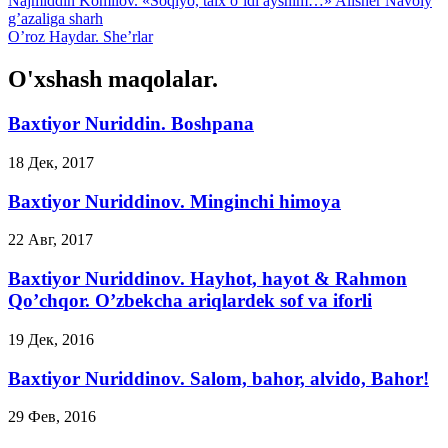
Najmiddin Komilov. «Soqiyo, talx o’ldi ayshim…» Alisher Navoiy
g’azaliga sharh
O’roz Haydar. She’rlar
O'xshash maqolalar.
Baxtiyor Nuriddin. Boshpana
18 Дек, 2017
Baxtiyor Nuriddinov. Minginchi himoya
22 Авг, 2017
Baxtiyor Nuriddinov. Hayhot, hayot & Rahmon
Qo’chqor. O’zbekcha ariqlardek sof va iforli
19 Дек, 2016
Baxtiyor Nuriddinov. Salom, bahor, alvido, Bahor!
29 Фев, 2016