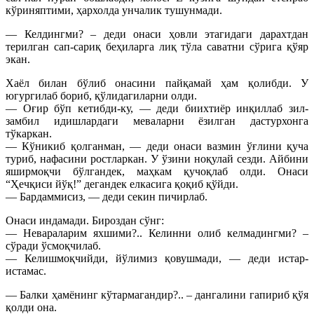
кўриняптими, ҳархолда унчалик тушунмади.
— Келдингми? – деди онаси ҳовли этагидаги дарахтдан
терилган сап-сариқ беҳиларга лиқ тўла саватни сўрига қўяр
экан.
Хаёл билан бўлиб онасини пайқамай ҳам қолибди. У
югургилаб бориб, қўлидагиларни олди.
— Оғир бўп кетибди-ку, — деди биихтиёр инқиллаб зил-
замбил идишлардаги меваларни ёзилган дастурхонга
тўкаркан.
— Кўникиб қолганман, — деди онаси вазмин ўғлини қуча
туриб, нафасини ростларкан. У ўзини ноқулай сезди. Айбини
яширмоқчи бўлгандек, маҳкам қучоқлаб олди. Онаси
“Ҳечқиси йўқ!” дегандек елкасига қоқиб қўйди.
— Бардаммисиз, — деди секин пичирлаб.
Онаси индамади. Бироздан сўнг:
— Невараларим яхшими?.. Келинни олиб келмадингми? –
сўради ўсмоқчилаб.
— Келишмоқчийди, йўлимиз қовушмади, — деди истар-
истамас.
— Балки ҳамёнинг кўтармагандир?.. – дангалини гапириб қўя
қолди она.