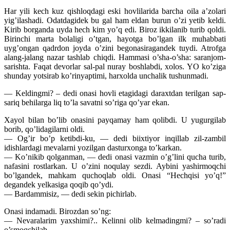
Har yili kech kuz qishloqdagi eski hovlilarida barcha oila a’zolari
yig’ilashadi. Odatdagidek bu gal ham eldan burun o’zi yetib keldi.
Kirib borganda uyda hech kim yo’q edi. Biroz ikkilanib turib qoldi.
Birinchi marta bolaligi o’tgan, hayotga bo’lgan ilk muhabbati
uyg’ongan qadrdon joyda o’zini begonasiragandek tuydi. Atrofga
alang-jalang nazar tashlab chiqdi. Hammasi o’sha-o’sha: saranjom-
sarishta. Faqat devorlar sal-pal nuray boshlabdi, xolos. YO ko’ziga
shunday yotsirab ko’rinyaptimi, harxolda unchalik tushunmadi.
— Keldingmi? – dedi onasi hovli etagidagi daraxtdan terilgan sap-
sariq behilarga liq to’la savatni so’riga qo’yar ekan.
Xayol bilan bo’lib onasini payqamay ham qolibdi. U yugurgilab
borib, qo’lidagilarni oldi.
— Og’ir bo’p ketibdi-ku, — dedi biixtiyor inqillab zil-zambil
idishlardagi mevalarni yozilgan dasturxonga to’karkan.
— Ko’nikib qolganman, — dedi onasi vazmin o’g’lini qucha turib,
nafasini rostlarkan. U o’zini noqulay sezdi. Aybini yashirmoqchi
bo’lgandek, mahkam quchoqlab oldi. Onasi “Hechqisi yo’q!”
degandek yelkasiga qoqib qo’ydi.
— Bardammisiz, — dedi sekin pichirlab.
Onasi indamadi. Birozdan so’ng:
— Nevaralarim yaxshimi?.. Kelinni olib kelmadingmi? – so’radi
o’smoqchilab.