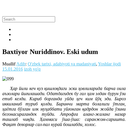
Baxtiyor Nuriddinov. Eski udum
Muallif
Adib
:
O'zbek tarixi, adabiyoti va madaniyati
,
Yoshlar ijodi
15.01.2016
izoh yo'q
Ҳар йили кеч куз қишлоқдаги эски ҳовлиларида барча оила
аъзолари йиғилашади. Одатдагидек бу гал ҳам элдан бурун ўзи
етиб келди. Кириб борганда уйда ҳеч ким йўқ эди. Бироз
иккиланиб туриб қолди. Биринчи марта болалиги ўтган,
ҳаётга бўлган илк муҳаббати уйғонган қадрдон жойда ўзини
бегонасирагандек туйди. Атрофга аланг-жаланг назар
ташлаб чиқди. Ҳаммаси ўша-ўша: саранжом-саришта.
Фақат деворлар сал-пал нурай бошлабди, холос.