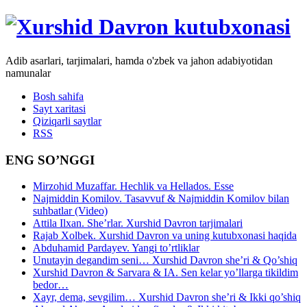
Adib asarlari, tarjimalari, hamda o'zbek va jahon adabiyotidan
namunalar
Bosh sahifa
Sayt xaritasi
Qiziqarli saytlar
RSS
ENG SO’NGGI
Mirzohid Muzaffar. Hechlik va Hellados. Esse
Najmiddin Komilov. Tasavvuf & Najmiddin Komilov bilan
suhbatlar (Video)
Attila Ilxan. She’rlar. Xurshid Davron tarjimalari
Rajab Xolbek. Xurshid Davron va uning kutubxonasi haqida
Abduhamid Pardayev. Yangi to’rtliklar
Unutayin degandim seni… Xurshid Davron she’ri & Qo’shiq
Xurshid Davron & Sarvara & IA. Sen kelar yo’llarga tikildim
bedor…
Xayr, dema, sevgilim… Xurshid Davron she’ri & Ikki qo’shiq