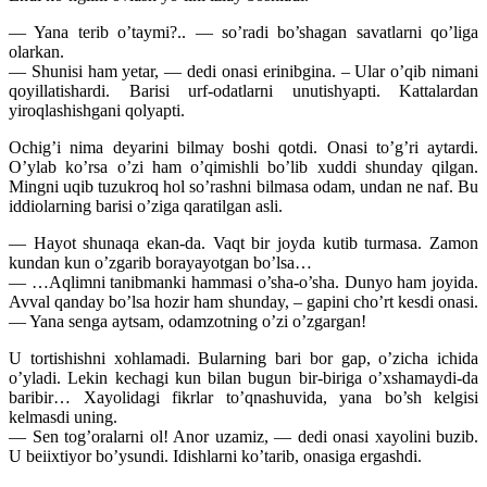
— Yana terib o’taymi?.. — so’radi bo’shagan savatlarni qo’liga
olarkan.
— Shunisi ham yetar, — dedi onasi erinibgina. – Ular o’qib nimani
qoyillatishardi. Barisi urf-odatlarni unutishyapti. Kattalardan
yiroqlashishgani qolyapti.
Ochig’i nima deyarini bilmay boshi qotdi. Onasi to’g’ri aytardi.
O’ylab ko’rsa o’zi ham o’qimishli bo’lib xuddi shunday qilgan.
Mingni uqib tuzukroq hol so’rashni bilmasa odam, undan ne naf. Bu
iddiolarning barisi o’ziga qaratilgan asli.
— Hayot shunaqa ekan-da. Vaqt bir joyda kutib turmasa. Zamon
kundan kun o’zgarib borayayotgan bo’lsa…
— …Aqlimni tanibmanki hammasi o’sha-o’sha. Dunyo ham joyida.
Avval qanday bo’lsa hozir ham shunday, – gapini cho’rt kesdi onasi.
— Yana senga aytsam, odamzotning o’zi o’zgargan!
U tortishishni xohlamadi. Bularning bari bor gap, o’zicha ichida
o’yladi. Lekin kechagi kun bilan bugun bir-biriga o’xshamaydi-da
baribir… Xayolidagi fikrlar to’qnashuvida, yana bo’sh kelgisi
kelmasdi uning.
— Sen tog’oralarni ol! Anor uzamiz, — dedi onasi xayolini buzib.
U beiixtiyor bo’ysundi. Idishlarni ko’tarib, onasiga ergashdi.