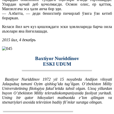
Улардан қочай деб қочолмасди. Осмон олис, ер қаттиқ.
Манзилгача эса ҳали анча бор эди.
— Албатта, — деди беиихтиёр пичирлаб ўзига ўзи кетиб
бораркан.
Келаси йил кеч куз қишлоқдаги эски ҳовлиларида барча оила
аъзолари яна йиғилашади.
2015 йил, 4 декабрь
Baxtiyor Nuriddinov
ESKI UDUM
Baxtiyor Nuriddinov 1972 yil 15 noyabrda Andijon viloyati
Jalaquduq tumani Oyim qishlog’ida tug’ilgan. O’zbekiston Milliy
Universitetining filologiya fakul`tetida tahsil olgan. Uzoq yillardan
buyon O’zbekiston Milliy teleradiokompaniyasida faoliyat yuritadi.
Uning bir qator hikoyalari matbuotda e’lon qilingan va
stsenariylari asosida televizion badiiy fil`mlar suratga olingan.