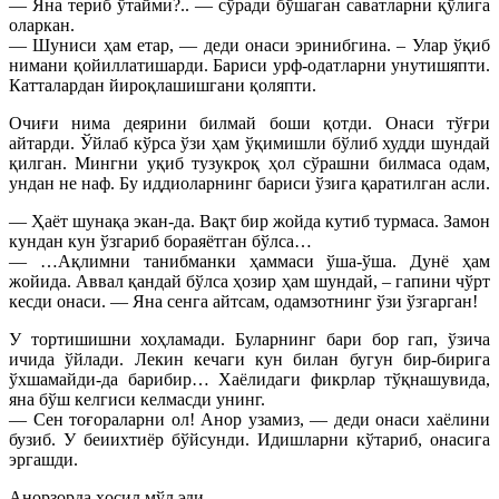
— Яна териб ўтайми?.. — сўради бўшаган саватларни қўлига
оларкан.
— Шуниси ҳам етар, — деди онаси эринибгина. – Улар ўқиб
нимани қойиллатишарди. Бариси урф-одатларни унутишяпти.
Катталардан йироқлашишгани қоляпти.
Очиғи нима деярини билмай боши қотди. Онаси тўғри
айтарди. Ўйлаб кўрса ўзи ҳам ўқимишли бўлиб худди шундай
қилган. Мингни уқиб тузукроқ ҳол сўрашни билмаса одам,
ундан не наф. Бу иддиоларнинг бариси ўзига қаратилган асли.
— Ҳаёт шунақа экан-да. Вақт бир жойда кутиб турмаса. Замон
кундан кун ўзгариб бораяётган бўлса…
— …Ақлимни танибманки ҳаммаси ўша-ўша. Дунё ҳам
жойида. Аввал қандай бўлса ҳозир ҳам шундай, – гапини чўрт
кесди онаси. — Яна сенга айтсам, одамзотнинг ўзи ўзгарган!
У тортишишни хоҳламади. Буларнинг бари бор гап, ўзича
ичида ўйлади. Лекин кечаги кун билан бугун бир-бирига
ўхшамайди-да барибир… Хаёлидаги фикрлар тўқнашувида,
яна бўш келгиси келмасди унинг.
— Сен тоғораларни ол! Анор узамиз, — деди онаси хаёлини
бузиб. У беиихтиёр бўйсунди. Идишларни кўтариб, онасига
эргашди.
Анорзорда ҳосил мўл эди.