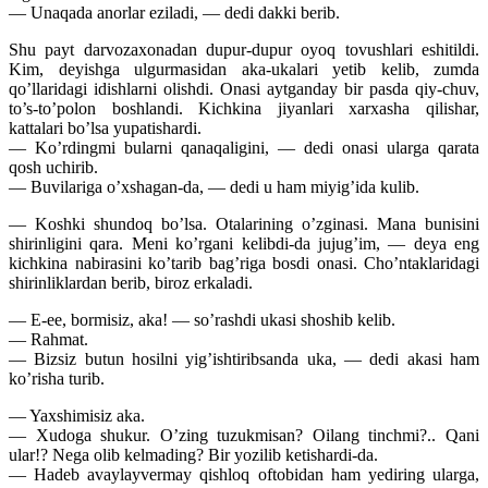
— Unaqada anorlar eziladi, — dedi dakki berib.
Shu payt darvozaxonadan dupur-dupur oyoq tovushlari eshitildi.
Kim, deyishga ulgurmasidan aka-ukalari yetib kelib, zumda
qo’llaridagi idishlarni olishdi. Onasi aytganday bir pasda qiy-chuv,
to’s-to’polon boshlandi. Kichkina jiyanlari xarxasha qilishar,
kattalari bo’lsa yupatishardi.
— Ko’rdingmi bularni qanaqaligini, — dedi onasi ularga qarata
qosh uchirib.
— Buvilariga o’xshagan-da, — dedi u ham miyig’ida kulib.
— Koshki shundoq bo’lsa. Otalarining o’zginasi. Mana bunisini
shirinligini qara. Meni ko’rgani kelibdi-da jujug’im, — deya eng
kichkina nabirasini ko’tarib bag’riga bosdi onasi. Cho’ntaklaridagi
shirinliklardan berib, biroz erkaladi.
— E-ee, bormisiz, aka! — so’rashdi ukasi shoshib kelib.
— Rahmat.
— Bizsiz butun hosilni yig’ishtiribsanda uka, — dedi akasi ham
ko’risha turib.
— Yaxshimisiz aka.
— Xudoga shukur. O’zing tuzukmisan? Oilang tinchmi?.. Qani
ular!? Nega olib kelmading? Bir yozilib ketishardi-da.
— Hadeb avaylayvermay qishloq oftobidan ham yediring ularga,