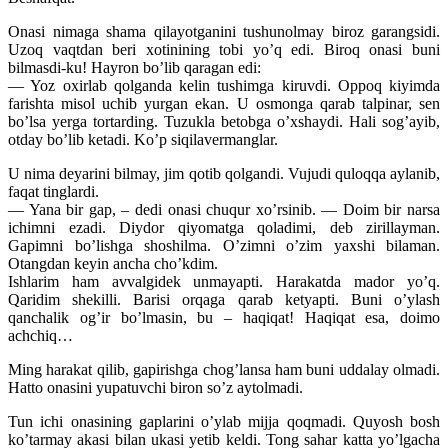
Onasi nimaga shama qilayotganini tushunolmay biroz garangsidi.
Uzoq vaqtdan beri xotinining tobi yo’q edi. Biroq onasi buni
bilmasdi-ku! Hayron bo’lib qaragan edi:
— Yoz oxirlab qolganda kelin tushimga kiruvdi. Oppoq kiyimda
farishta misol uchib yurgan ekan. U osmonga qarab talpinar, sen
bo’lsa yerga tortarding. Tuzukla betobga o’xshaydi. Hali sog’ayib,
otday bo’lib ketadi. Ko’p siqilavermanglar.
U nima deyarini bilmay, jim qotib qolgandi. Vujudi quloqqa aylanib,
faqat tinglardi.
— Yana bir gap, – dedi onasi chuqur xo’rsinib. — Doim bir narsa
ichimni ezadi. Diydor qiyomatga qoladimi, deb zirillayman.
Gapimni bo’lishga shoshilma. O’zimni o’zim yaxshi bilaman.
Otangdan keyin ancha cho’kdim.
Ishlarim ham avvalgidek unmayapti. Harakatda mador yo’q.
Qaridim shekilli. Barisi orqaga qarab ketyapti. Buni o’ylash
qanchalik og’ir bo’lmasin, bu – haqiqat! Haqiqat esa, doimo
achchiq…
Ming harakat qilib, gapirishga chog’lansa ham buni uddalay olmadi.
Hatto onasini yupatuvchi biron so’z aytolmadi.
Tun ichi onasining gaplarini o’ylab mijja qoqmadi. Quyosh bosh
ko’tarmay akasi bilan ukasi yetib keldi. Tong sahar katta yo’lgacha