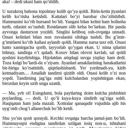
aka! – dedi ukasi ham qo’shilib.
U tuzukroq bahona topolmay kulib qo’ya qoldi. Birin-ketin jiyanlari
kelib ko’risha ketishdi. Kattalari bo’yi barobar cho’zilishibdi.
Hammasini ko’rib hursand bo’ldi. Yangasi bilan kelini ham hollasha
turib, oilasini so’rashdi. Rostdanam olib kelsa bo’larkan. Bir pasda
ayvonga dasturxon yozildi. Singlisi keliboq osh-ovqatga unnadi.
Onasi kelinlari bilan non zuvalasini olishga tushdi. Bu g’imir-
g’imirlarni ko’rib kallasi aylanib qoldi. Hamma narsa taxt edi. Onasi
hatto xamirgacha qorib, tayyorlab qo’ygan ekan. U nima qilarini
bilmay, tandirga o’t qaladi. Kosov bilan olovni kavlab, sal qoldi
qoshini kuydirishiga. Hijolatdan ariqdagi suvga yiqilay ham dedi.
Toza kulgi bo’lardi-da o’ziyam. Jiyanlari amakilarining harakatlarini
bir-biriga ko’rsatishib, qiqirlashishardi. Yer yorilmadi-yu, kirib
ketmadiyam… Amallab tandirni qizitib oldi. Onasi kelib o’zi non
yopdi. Tandirning jag’iga mitti kulchalardan yopishtirgan ekan,
birozdan keyin uzib unga uzatdi.
— Ma, yeb ol! Esingdami, bola paytlaring doim kulcha pishishini
poylarding, — dedi. U qo’li kuya-kuya sindirib og’ziga soldi.
Haqiqatan ham juda mazali. Xotiralar qanaqadir vujudida ajib his
uyg’otdi chog’i allanechuk bo’lib ketdi.
Shu yo’sin qosh qoraydi. Kechki ovqatga barcha jamul-jam bo’ldi.
Hammayoqni endigina tandirdan uzilgan issiq non-u, ishtahani