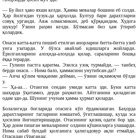
— Бу йил ҳаво яхши келди. Ҳамма мевалар бошини еб солди.
Ҳар йилгидан тузук-да ҳарҳолда. Бултур бари дарахтларни
совуқ урганди. Авж олмасмикин, деб қўрққандим. Худога
шукур! Ўзини раҳми келди. Бўлмасам биз ҳам ўтириб
қолардик.
Онаси катта-катта пишиб етилган анорларни битта-битта узиб
унга узатарди. У бўлса авайлаб идишларга жойларди.
Ёрилганларини алоҳида-алоҳида қилар, сараларини бошқа
ёққа терарди.
— Гулини пастга қаратма. Эзилса узоқ турмайди, — танбеҳ
берди онаси. – Нима бало, ҳаммасини унутибсан-да!?
— Анча қўлим чиққанми дейман, — ўзини оқламоқчи бўлди
у.
— Ҳа-аа… Отангни сендан умиди катта эди. Буни катта
шаҳарда ўқитамиз, дерди раҳматли. Айтганини қиладиган
одам эди-да. Шунинг учунам ҳамма ҳурмат қиларди.
Болалигида боғларида отасига кўп ёрдамлашган. Баҳорда
дарахтларнинг тагларини юмшатиб, ўғитлашишар, кузда эса
ҳосилни йиғиштиришарди. Отасининг қизиқ одати бор эди.
Ҳар доим пишган меваларнинг олдини қўшниларга улашарди.
Нима сабаб бундай қилганига ҳалигадовур ақли етмайди.
Отасидан сўраганда: