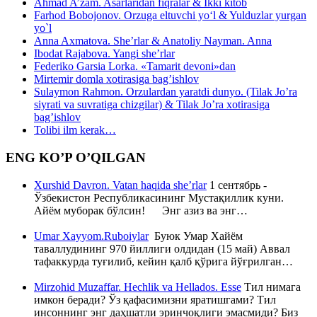
Ahmad A’zam. Asarlaridan fiqralar & Ikki kitob
Farhod Bobojonov. Orzuga eltuvchi yo‘l & Yulduzlar yurgan
yo`l
Anna Axmatova. She’rlar & Anatoliy Nayman. Anna
Ibodat Rajabova. Yangi she’rlar
Federiko Garsia Lorka. «Tamarit devoni»dan
Mirtemir domla xotirasiga bag’ishlov
Sulaymon Rahmon. Orzulardan yaratdi dunyo. (Tilak Jo’ra
siyrati va suvratiga chizgilar) & Tilak Jo’ra xotirasiga
bag’ishlov
Tolibi ilm kerak…
ENG KO’P O’QILGAN
Xurshid Davron. Vatan haqida she’rlar
1 сентябрь -
Ўзбекистон Республикасининг Мустақиллик куни.
Айём муборак бўлсин! Энг азиз ва энг…
Umar Xayyom.Ruboiylar
Буюк Умар Хайём
таваллудининг 970 йиллиги олдидан (15 май) Аввал
тафаккурда туғилиб, кейин қалб қўрига йўғрилган…
Mirzohid Muzaffar. Hechlik va Hellados. Esse
Тил нимага
имкон беради? Ўз қафасимизни яратишгами? Тил
инсоннинг энг даҳшатли эринчоқлиги эмасмиди? Биз