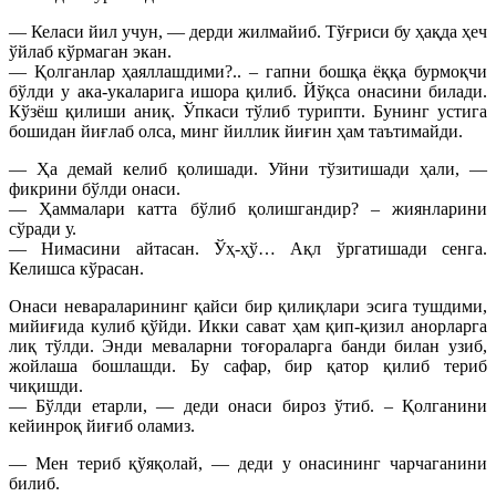
— Келаси йил учун, — дерди жилмайиб. Тўғриси бу ҳақда ҳеч
ўйлаб кўрмаган экан.
— Қолганлар ҳаяллашдими?.. – гапни бошқа ёққа бурмоқчи
бўлди у ака-укаларига ишора қилиб. Йўқса онасини билади.
Кўзёш қилиши аниқ. Ўпкаси тўлиб турипти. Бунинг устига
бошидан йиғлаб олса, минг йиллик йиғин ҳам таътимайди.
— Ҳа демай келиб қолишади. Уйни тўзитишади ҳали, —
фикрини бўлди онаси.
— Ҳаммалари катта бўлиб қолишгандир? – жиянларини
сўради у.
— Нимасини айтасан. Ўҳ-ҳў… Ақл ўргатишади сенга.
Келишса кўрасан.
Онаси невараларининг қайси бир қилиқлари эсига тушдими,
мийиғида кулиб қўйди. Икки сават ҳам қип-қизил анорларга
лиқ тўлди. Энди меваларни тоғораларга банди билан узиб,
жойлаша бошлашди. Бу сафар, бир қатор қилиб териб
чиқишди.
— Бўлди етарли, — деди онаси бироз ўтиб. – Қолганини
кейинроқ йиғиб оламиз.
— Мен териб қўяқолай, — деди у онасининг чарчаганини
билиб.