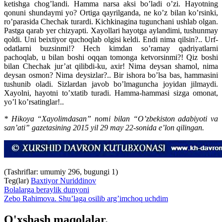
ketishga chog’landi. Hamma narsa aksi bo’ladi o’zi. Hayotning
qonuni shundaymi yo? Ortiga qayrilganda, ne ko’z bilan ko’rsinki,
ro’parasida Chechak turardi. Kichkinagina tugunchani ushlab olgan.
Pastga qarab yer chizyapti. Xayollari hayotga aylandimi, tushunmay
qoldi. Uni beixtiyor quchoqlab olgisi keldi. Endi nima qilsin?.. Urf-
odatlarni buzsinmi!? Hech kimdan so’ramay qadriyatlarni
pachoqlab, u bilan boshi oqqan tomonga ketvorsinmi?! Qiz boshi
bilan Chechak jur’at qilibdi-ku, axir! Nima deysan shamol, nima
deysan osmon? Nima deysizlar?.. Bir ishora bo’lsa bas, hammasini
tushunib oladi. Sizlardan javob bo’lmaguncha joyidan jilmaydi.
Xayolni, hayotni to’xtatib turadi. Hamma-hammasi sizga omonat,
yo’l ko’rsatinglar!..
* Hikoya “Xayolimdasan” nomi bilan “O’zbekiston adabiyoti va
san’ati” gazetasining 2015 yil 29 may 22-sonida e’lon qilingan.
(Tashriflar: umumiy 296, bugungi 1)
Teg(lar)
Baxtiyor Nuriddinov
Bolalarga beraylik dunyoni
Zebo Rahimova. Shu’laga osilib arg’imchoq uchdim
O'xshash maqolalar.