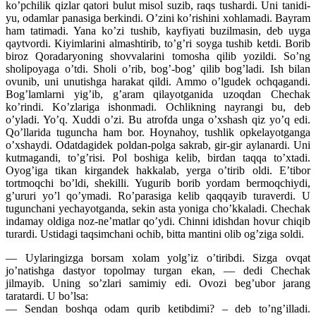
ko’pchilik qizlar qatori bulut misol suzib, raqs tushardi. Uni tanidi-
yu, odamlar panasiga berkindi. O’zini ko’rishini xohlamadi. Bayram
ham tatimadi. Yana ko’zi tushib, kayfiyati buzilmasin, deb uyga
qaytvordi. Kiyimlarini almashtirib, to’g’ri soyga tushib ketdi. Borib
biroz Qoradaryoning shovvalarini tomosha qilib yozildi. So’ng
sholipoyaga o’tdi. Sholi o’rib, bog’-bog’ qilib bog’ladi. Ish bilan
ovunib, uni unutishga harakat qildi. Ammo o’lgudek ochqagandi.
Bog’lamlarni yig’ib, g’aram qilayotganida uzoqdan Chechak
ko’rindi. Ko’zlariga ishonmadi. Ochlikning nayrangi bu, deb
o’yladi. Yo’q. Xuddi o’zi. Bu atrofda unga o’xshash qiz yo’q edi.
Qo’llarida tuguncha ham bor. Hoynahoy, tushlik opkelayotganga
o’xshaydi. Odatdagidek poldan-polga sakrab, gir-gir aylanardi. Uni
kutmagandi, to’g’risi. Pol boshiga kelib, birdan taqqa to’xtadi.
Oyog’iga tikan kirgandek hakkalab, yerga o’tirib oldi. E’tibor
tortmoqchi bo’ldi, shekilli. Yugurib borib yordam bermoqchiydi,
g’ururi yo’l qo’ymadi. Ro’parasiga kelib qaqqayib turaverdi. U
tugunchani yechayotganda, sekin asta yoniga cho’kkaladi. Chechak
indamay oldiga noz-ne’matlar qo’ydi. Chinni idishdan hovur chiqib
turardi. Ustidagi taqsimchani ochib, bitta mantini olib og’ziga soldi.
— Uylaringizga borsam xolam yolg’iz o’tiribdi. Sizga ovqat
jo’natishga dastyor topolmay turgan ekan, — dedi Chechak
jilmayib. Uning so’zlari samimiy edi. Ovozi beg’ubor jarang
taratardi. U bo’lsa:
— Sendan boshqa odam qurib ketibdimi? – deb to’ng’illadi.