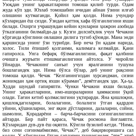
Узоқдан унинг ҳаракатларини томоша қилиб турди. Одам
жуда кўп эди. Юзлаб томошабин ичидан айнан ўзини илғаб
олишини кутмаганди. Қойил ҳам қолди. Нима учундир
кўзларидан ёш сизди. Ўзидан қаттиқ хафа бўлганлигини яхши
билади. Охирги учрашувдан кейин кунларни ҳижрон азобида
ўтказганини билмайди-да у. Кузги дилсиёҳлик учун Чечакни
кўрганда кўнглини овлашни дилига тугиб қўювди. Мана энди
қаршисида унинг ўзи турибди. Бир неча ўн қадам нарида,
холос. Тили ёпишиб қолганми, калимага келмайди. Қани
гапиролса. Унга бефарқ бўлмаганлигини, фақат қалбини
очишга журъати етишмаганлигини айтолса. У чиройли
ўйнарди. Чечакнинг санъат учун яралганини тушуна
бошлагандек эди. Нима бўлса бўлар, деб унинг рақсини
томоша қилди. Чечак “Келганингиздан хурсандман, сизни
жонимдан ҳам ортиқ яхши кўраман”, деяётгандек эди. Ҳа-ҳа.
Худди шундай гапиряпти. Чунки Чечакни яхши билади.
Унинг ҳаракатларини, имо-ишораларини ҳаммасини ўқий
олади. Тағин кетиб қолмаслигини уқтирарди. Яна қишлоқни,
қишлоқдагиларни, болалагини, болалиги ўтган қадрдон
уйини, қўшниларни, энг яқин дўстларини, далаларни, сойни,
шамолни, Қорадарёни – барча-барчасини соғинганлигини
айтарди. Бир пайт қараса, Чечак росмона йиғлаяпти.
Кўзларидан дув-дув ёш оқяпти. Кўнгли бузилиб кетди. “Нима,
биз сени соғинмабмизми, Чечак?”, деб бақирворишига сал
қолди. У кўнглидан ўтган гапларни тушунгандек “ярқ” этиб