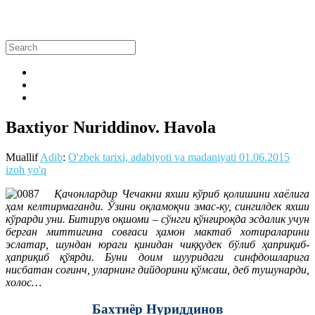
Baxtiyor Nuriddinov. Havola
Muallif
Adib
:
O'zbek tarixi, adabiyoti va madaniyati
01.06.2015
izoh yo'q
Қачонлардир Чечакни яхши кўриб қолишини хаёлига
ҳам келтирмаганди. Ўзини оқламоқчи эмас-ку, сингилдек яхши
кўрарди уни. Битирув оқшоми – сўнгги қўнғироқда эсдалик учун
берган миттигина совғаси ҳамон мактаб хотираларини
эслатар, шундан юраги қинидан чиққудек бўлиб ҳаприқиб-
ҳаприқиб қўярди. Буни доим шууридаги синфдошларига
нисбатан соғинч, уларнинг дийдорини қўмсаш, деб тушунарди,
холос…
Бахтиёр Нуриддинов