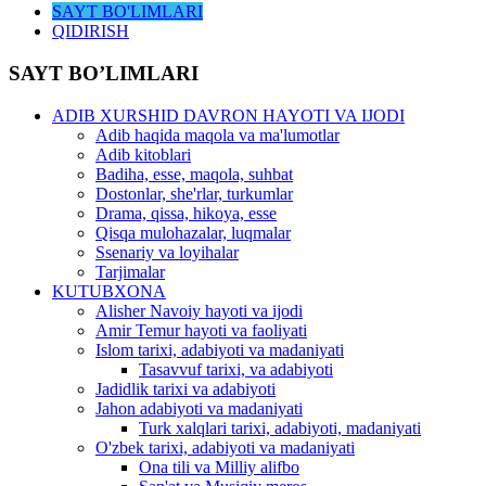
SAYT BO'LIMLARI
QIDIRISH
SAYT BO’LIMLARI
ADIB XURSHID DAVRON HAYOTI VA IJODI
Adib haqida maqola va ma'lumotlar
Adib kitoblari
Badiha, esse, maqola, suhbat
Dostonlar, she'rlar, turkumlar
Drama, qissa, hikoya, esse
Qisqa mulohazalar, luqmalar
Ssenariy va loyihalar
Tarjimalar
KUTUBXONA
Alisher Navoiy hayoti va ijodi
Amir Temur hayoti va faoliyati
Islom tarixi, adabiyoti va madaniyati
Tasavvuf tarixi, va adabiyoti
Jadidlik tarixi va adabiyoti
Jahon adabiyoti va madaniyati
Turk xalqlari tarixi, adabiyoti, madaniyati
O'zbek tarixi, adabiyoti va madaniyati
Ona tili va Milliy alifbo