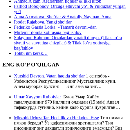
Ahmad A’zam. Asarlaridan fiqralar & Ikki kitob
Farhod Bobojonov. Orzuga eltuvchi yo‘l & Yulduzlar yurgan
yo`l
Anna Axmatova. She’rlar & Anatoliy Nayman. Anna
Ibodat Rajabova. Yangi she’rlar
Federiko Garsia Lorka. «Tamarit devoni»dan
Mirtemir domla xotirasiga bag’ishlov
Sulaymon Rahmon. Orzulardan yaratdi dunyo. (Tilak Jo’ra
siyrati va suvratiga chizgilar) & Tilak Jo’ra xotirasiga
bag’ishlov
Tolibi ilm kerak…
ENG KO’P O’QILGAN
Xurshid Davron. Vatan haqida she’rlar
1 сентябрь -
Ўзбекистон Республикасининг Мустақиллик куни.
Айём муборак бўлсин! Энг азиз ва энг…
Umar Xayyom.Ruboiylar
Буюк Умар Хайём
таваллудининг 970 йиллиги олдидан (15 май) Аввал
тафаккурда туғилиб, кейин қалб қўрига йўғрилган…
Mirzohid Muzaffar. Hechlik va Hellados. Esse
Тил нимага
имкон беради? Ўз қафасимизни яратишгами? Тил
инсоннинг энг даҳшатли эринчоқлиги эмасмиди? Биз