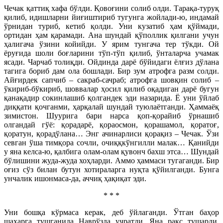
Чечак қаттиқ хафа бўлди. Қовоғини солиб олди. Тарақа-туруқ
қилиб, идишларни йиғиштириб тугунга жойлади-ю, индамай
ўрнидан туриб, кетиб қолди. Уни кузатиб ҳам қўймади,
ортидан ҳам қарамади. Ана шундай қўполлик қилгани учун
ҳалигача ўзини койийди. У ярим тунгача тер тўкди. Ой
ёруғида шоли боғларини тўп-тўп қилиб, ўнталарча учамак
ясади. Чарчаб толиқди. Ойдинда дарё бўйидаги ёлғиз дўлана
тагига бориб дам ола бошлади. Бир зум атрофга разм солди.
Айғирдек сапчиб – сакраб-сачраб; атрофга шовқин солиб –
ўкириб-бўкириб, шоввалар ҳосил қилиб оқадиган дарё бугун
қанақадир сокинлашиб қолгандек эди назарида. Ё уни ўйлаб
диққати қочганми, ҳарқалай шундай туюлаётганди. Ҳаммаёқ
зимистон. Шуурига бари нарса қоп-қорайиб ўрнашиб
олгандай гўё: қорадарё, қораосмон, қорашамол, қоратоғ,
қоратун, қорадўлана… Энг ачинарлиси қорақиз – Чечак. Ўзи
севган ўша тимқора сочли, очиққкўнгилли малак… Қанийди
у яна келса-ю, қалбига олам-олам қувонч бахш этса… Шундай
бўлишини жуда-жуда хоҳларди. Аммо ҳаммаси тугаганди. Бир
оғиз сўз билан бутун хотираларга нуқта қўйилганди. Бунга
унчалик ишонмаса-да, аччиқ ҳақиқат эди.
* * *
Уни бошқа кўрмаса керак, деб ўйлаганди. Ўтган баҳор
шаҳарга тушганида Наврўзда учратди. Яна рақс тушарди.