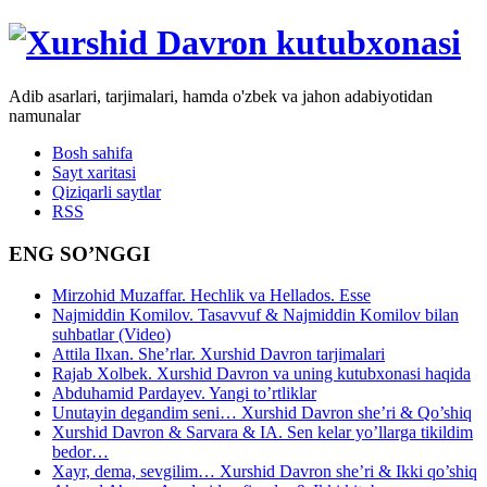
Adib asarlari, tarjimalari, hamda o'zbek va jahon adabiyotidan
namunalar
Bosh sahifa
Sayt xaritasi
Qiziqarli saytlar
RSS
ENG SO’NGGI
Mirzohid Muzaffar. Hechlik va Hellados. Esse
Najmiddin Komilov. Tasavvuf & Najmiddin Komilov bilan
suhbatlar (Video)
Attila Ilxan. She’rlar. Xurshid Davron tarjimalari
Rajab Xolbek. Xurshid Davron va uning kutubxonasi haqida
Abduhamid Pardayev. Yangi to’rtliklar
Unutayin degandim seni… Xurshid Davron she’ri & Qo’shiq
Xurshid Davron & Sarvara & IA. Sen kelar yo’llarga tikildim
bedor…
Xayr, dema, sevgilim… Xurshid Davron she’ri & Ikki qo’shiq