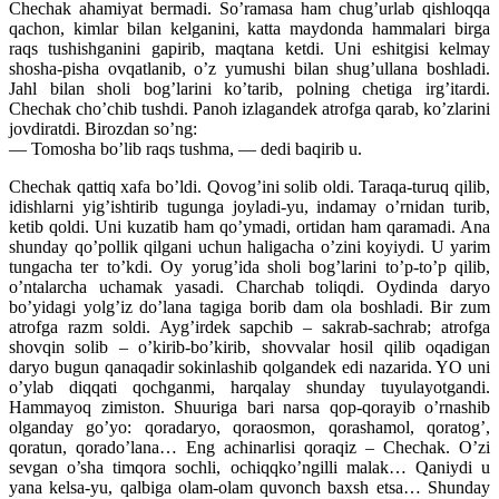
Chechak ahamiyat bermadi. So’ramasa ham chug’urlab qishloqqa
qachon, kimlar bilan kelganini, katta maydonda hammalari birga
raqs tushishganini gapirib, maqtana ketdi. Uni eshitgisi kelmay
shosha-pisha ovqatlanib, o’z yumushi bilan shug’ullana boshladi.
Jahl bilan sholi bog’larini ko’tarib, polning chetiga irg’itardi.
Chechak cho’chib tushdi. Panoh izlagandek atrofga qarab, ko’zlarini
jovdiratdi. Birozdan so’ng:
— Tomosha bo’lib raqs tushma, — dedi baqirib u.
Chechak qattiq xafa bo’ldi. Qovog’ini solib oldi. Taraqa-turuq qilib,
idishlarni yig’ishtirib tugunga joyladi-yu, indamay o’rnidan turib,
ketib qoldi. Uni kuzatib ham qo’ymadi, ortidan ham qaramadi. Ana
shunday qo’pollik qilgani uchun haligacha o’zini koyiydi. U yarim
tungacha ter to’kdi. Oy yorug’ida sholi bog’larini to’p-to’p qilib,
o’ntalarcha uchamak yasadi. Charchab toliqdi. Oydinda daryo
bo’yidagi yolg’iz do’lana tagiga borib dam ola boshladi. Bir zum
atrofga razm soldi. Ayg’irdek sapchib – sakrab-sachrab; atrofga
shovqin solib – o’kirib-bo’kirib, shovvalar hosil qilib oqadigan
daryo bugun qanaqadir sokinlashib qolgandek edi nazarida. YO uni
o’ylab diqqati qochganmi, harqalay shunday tuyulayotgandi.
Hammayoq zimiston. Shuuriga bari narsa qop-qorayib o’rnashib
olganday go’yo: qoradaryo, qoraosmon, qorashamol, qoratog’,
qoratun, qorado’lana… Eng achinarlisi qoraqiz – Chechak. O’zi
sevgan o’sha timqora sochli, ochiqqko’ngilli malak… Qaniydi u
yana kelsa-yu, qalbiga olam-olam quvonch baxsh etsa… Shunday