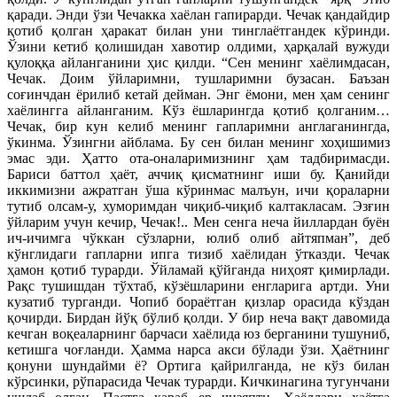
қаради. Энди ўзи Чечакка хаёлан гапирарди. Чечак қандайдир
қотиб қолган ҳаракат билан уни тинглаётгандек кўринди.
Ўзини кетиб қолишидан хавотир олдими, ҳарқалай вужуди
қулоққа айланганини ҳис қилди. “Сен менинг хаёлимдасан,
Чечак. Доим ўйларимни, тушларимни бузасан. Баъзан
соғинчдан ёрилиб кетай дейман. Энг ёмони, мен ҳам сенинг
хаёлингга айланганим. Кўз ёшларингда қотиб қолганим…
Чечак, бир кун келиб менинг гапларимни англаганингда,
ўкинма. Ўзингни айблама. Бу сен билан менинг хоҳишимиз
эмас эди. Ҳатто ота-оналаримизнинг ҳам тадбиримасди.
Бариси баттол ҳаёт, аччиқ қисматнинг иши бу. Қанийди
иккимизни ажратган ўша кўринмас малъун, ичи қораларни
тутиб олсам-у, хуморимдан чиқиб-чиқиб калтакласам. Эзғин
ўйларим учун кечир, Чечак!.. Мен сенга неча йиллардан буён
ич-ичимга чўккан сўзларни, юлиб олиб айтяпман”, деб
кўнглидаги гапларни ипга тизиб хаёлидан ўтказди. Чечак
ҳамон қотиб турарди. Ўйламай қўйганда ниҳоят қимирлади.
Рақс тушишдан тўхтаб, кўзёшларини енгларига артди. Уни
кузатиб турганди. Чопиб бораётган қизлар орасида кўздан
қочирди. Бирдан йўқ бўлиб қолди. У бир неча вақт давомида
кечган воқеаларнинг барчаси хаёлида юз берганини тушуниб,
кетишга чоғланди. Ҳамма нарса акси бўлади ўзи. Ҳаётнинг
қонуни шундайми ё? Ортига қайрилганда, не кўз билан
кўрсинки, рўпарасида Чечак турарди. Кичкинагина тугунчани