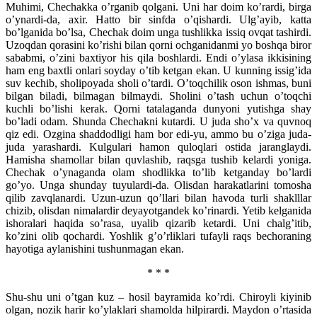
Muhimi, Chechakka o’rganib qolgani. Uni har doim ko’rardi, birga
o’ynardi-da, axir. Hatto bir sinfda o’qishardi. Ulg’ayib, katta
bo’lganida bo’lsa, Chechak doim unga tushlikka issiq ovqat tashirdi.
Uzoqdan qorasini ko’rishi bilan qorni ochganidanmi yo boshqa biror
sababmi, o’zini baxtiyor his qila boshlardi. Endi o’ylasa ikkisining
ham eng baxtli onlari soyday o’tib ketgan ekan. U kunning issig’ida
suv kechib, sholipoyada sholi o’tardi. O’toqchilik oson ishmas, buni
bilgan biladi, bilmagan bilmaydi. Sholini o’tash uchun o’toqchi
kuchli bo’lishi kerak. Qorni tatalaganda dunyoni yutishga shay
bo’ladi odam. Shunda Chechakni kutardi. U juda sho’x va quvnoq
qiz edi. Ozgina shaddodligi ham bor edi-yu, ammo bu o’ziga juda-
juda yarashardi. Kulgulari hamon quloqlari ostida jaranglaydi.
Hamisha shamollar bilan quvlashib, raqsga tushib kelardi yoniga.
Chechak o’ynaganda olam shodlikka to’lib ketganday bo’lardi
go’yo. Unga shunday tuyulardi-da. Olisdan harakatlarini tomosha
qilib zavqlanardi. Uzun-uzun qo’llari bilan havoda turli shaklllar
chizib, olisdan nimalardir deyayotgandek ko’rinardi. Yetib kelganida
ishoralari haqida so’rasa, uyalib qizarib ketardi. Uni chalg’itib,
ko’zini olib qochardi. Yoshlik g’o’rliklari tufayli raqs bechoraning
hayotiga aylanishini tushunmagan ekan.
* * *
Shu-shu uni o’tgan kuz – hosil bayramida ko’rdi. Chiroyli kiyinib
olgan, nozik harir ko’ylaklari shamolda hilpirardi. Maydon o’rtasida