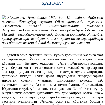
ҲАВОЛА*
Бахтиёр Нуриддинов 1972 йил 15 ноябрда Андижон
вилояти Жалақудуқ тумани Ойим қишлоғида туғилган.
Ўзбекистон Миллий Университетининг филология
факультетида таҳсил олган. Узоқ йиллардан буён Ўзбекистон
Миллий телерадиокомпаниясида фаолият юритади. Унинг бир
қатор ҳикоялари матбуотда эълон қилинган ва сценарийлари
асосида телевизион бадиий фильмлар суратга олинган.
Қачонлардир Чечакни яхши кўриб қолишини хаёлига ҳам
келтирмаганди. Ўзини оқламоқчи эмас-ку, сингилдек яхши
кўрарди уни. Битирув оқшоми – сўнгги қўнғироқда эсдалик
учун берган миттигина совғаси ҳамон мактаб хотираларини
эслатар, шундан юраги қинидан чиққудек бўлиб ҳаприқиб-
ҳаприқиб қўярди. Буни доим шууридаги синфдошларига
нисбатан соғинч, уларнинг дийдорини қўмсаш, деб
тушунарди, холос. Аслида ҳам шундаймиди, билолмайди.
Юрагининг туб-тубида жимгина ғужанак бўлиб ётган туйғу
бугун нечук безовта қилганига ўзи ҳам ҳайрон. Мана ўша –
ундан қолган хотира: ўз қўллари билан тўқиган, анор гуллари
тасвири туширилган рўмолча. Ҳар гал кўрганда бошқача