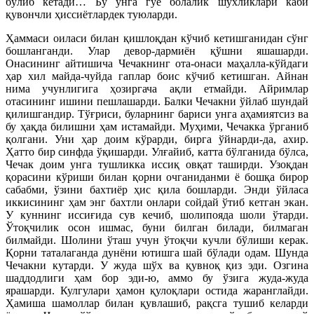
бўлиб кетади… Бу унга гўё болалик шўхликлари каби
қувончли ҳиссиётлардек туюларди.
Ҳаммаси оиласи билан қишлоқдан кўчиб кетишганидан сўнг
бошланганди. Улар девор-дармиён қўшни яшашарди.
Онасининг айтишича Чечакнинг ота-онаси маҳалла-кўйдаги
ҳар хил майда-чуйда гаплар боис кўчиб кетишган. Айнан
нима учунлигига ҳозиргача ақли етмайди. Айримлар
отасининг ишини пешлашарди. Балки Чечакни ўйлаб шундай
қилишгандир. Тўғриси, буларнинг бариси унга аҳамиятсиз ва
бу ҳақда билишни ҳам истамайди. Муҳими, Чечакка ўрганиб
қолгани. Уни ҳар доим кўрарди, бирга ўйнарди-да, ахир.
Ҳатто бир синфда ўқишарди. Улғайиб, катта бўлганида бўлса,
Чечак доим унга тушликка иссиқ овқат таширди. Узоқдан
қорасини кўриши билан қорни очганиданми ё бошқа бирор
сабабми, ўзини бахтиёр ҳис қила бошларди. Энди ўйласа
иккисининг ҳам энг бахтли онлари сойдай ўтиб кетган экан.
У куннинг иссиғида сув кечиб, шолипояда шоли ўтарди.
Ўтоқчилик осон ишмас, буни билган билади, билмаган
билмайди. Шолини ўташ учун ўтоқчи кучли бўлиши керак.
Қорни таталаганда дунёни ютишга шай бўлади одам. Шунда
Чечакни кутарди. У жуда шўх ва қувноқ қиз эди. Озгина
шаддодлиги ҳам бор эди-ю, аммо бу ўзига жуда-жуда
ярашарди. Кулгулари ҳамон қулоқлари остида жаранглайди.
Ҳамиша шамоллар билан қувлашиб, рақсга тушиб келарди