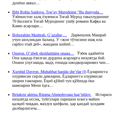
дунёни аввал…
Bibi Robia Saidova. Tog‘ay Murodning “Bu dunyoda…
Ўзбекистон халқ ёзувчиси Тоғай Мурод таваллудининг
70 йиллиги Тоғай Муроднинг ушбу романи Кафка ва
Камю асарлари…
Boborahim Mashrab. G’azallar,…
Дарвешлик Машраб
учун шоҳликдан баланд. У «жон тўтисини ишқ ила
сарбоз этай деб», жандани кийиб…
Onajon. O’zbek shoirlarining onaga…
Ўзбек адабиёти
Она ҳақида ёзилган дурдона асарларга ниҳоятда бой.
Онани улуғлашда, мадҳ этишда ижодкорларимиз чин…
Xurshid Davron. Muhabbat haqida she’rlar (I)
Ёдларингга
олурмисан сирли дамларни, Ёдларингга олурмисан
ширин ғамларни, Ёқиб қўйиб тун қўйнида ёки
шамларни Мени ёдга…
Betakror aktrisa Rimma Ahmedovaga bag’ishlov.
Истараси
ниҳоятда иссиқ, туйғулари паришон юзига майин
қалқиб чиққан, маҳзун қиёфали, ҳар қандай ҳолдаям
дилбарлигича…