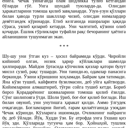
ёнига. Чечак ўйнаганда олам шодликка тўлиб кетгандай
бўларди гўё. Унга шундай туюларди-да. Олисдан
ҳаракатларини томоша қилиб завқланарди. Узун-узун қўллари
билан ҳавода турли шаклллар чизиб, олисдан нималардир
деяётгандек кўринарди. Етиб келганида ишоралари ҳақида
сўраса, уялиб қизариб кетарди. Уни чалғитиб, кўзини олиб
қочарди. Ёшлик ғўрликлари туфайли рақс бечоранинг ҳаётига
айланишини тушунмаган экан.
* * *
Шу-шу уни ўтган куз – ҳосил байрамида кўрди. Чиройли
кийиниб олган, нозик ҳарир кўйлаклари шамолда
ҳилпирарди. Майдон ўртасида кўпчилик қизлар қатори булут
мисол сузиб, рақс тушарди. Уни таниди-ю, одамлар панасига
беркинди. Ўзини кўришини хоҳламади. Байрам ҳам татимади.
Яна кўзи тушиб, кайфияти бузилмасин, деб уйга қайтворди.
Кийимларини алмаштириб, тўғри сойга тушиб кетди. Бориб
бироз Қорадарёнинг шовваларини томоша қилиб ёзилди.
Сўнг шолипояга ўтди. Шоли ўриб, боғ-боғ қилиб боғлади. Иш
билан овуниб, уни унутишга ҳаракат қилди. Аммо ўлгудек
очқаганди. Боғламларни йиғиб, ғарам қилаётганида узоқдан
Чечак кўринди. Кўзларига ишонмади. Очликнинг найранги
бу, деб ўйлади. Йўқ. Худди ўзи. Бу атрофда унга ўхшаш қиз
йўқ эди. Қўлларида тугунча ҳам бор. Ҳойнаҳой, тушлик