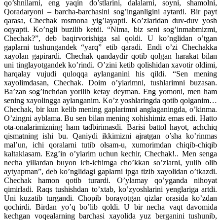
qo’shnilarni, eng yaqin do’stlarini, dalalarni, soyni, shamolni,
Qoradaryoni – barcha-barchasini sog’inganligini aytardi. Bir payt
qarasa, Chechak rosmona yig’layapti. Ko’zlaridan duv-duv yosh
oqyapti. Ko’ngli buzilib ketdi. “Nima, biz seni sog’inmabmizmi,
Chechak?”, deb baqirvorishiga sal qoldi. U ko’nglidan o’tgan
gaplarni tushungandek “yarq” etib qaradi. Endi o’zi Chechakka
xayolan gapirardi. Chechak qandaydir qotib qolgan harakat bilan
uni tinglayotgandek ko’rindi. O’zini ketib qolishidan xavotir oldimi,
harqalay vujudi quloqqa aylanganini his qildi. “Sen mening
xayolimdasan, Chechak. Doim o’ylarimni, tushlarimni buzasan.
Ba’zan sog’inchdan yorilib ketay deyman. Eng yomoni, men ham
sening xayolingga aylanganim. Ko’z yoshlaringda qotib qolganim…
Chechak, bir kun kelib mening gaplarimni anglaganingda, o’kinma.
O’zingni ayblama. Bu sen bilan mening xohishimiz emas edi. Hatto
ota-onalarimizning ham tadbirimasdi. Barisi battol hayot, achchiq
qismatning ishi bu. Qaniydi ikkimizni ajratgan o’sha ko’rinmas
mal’un, ichi qoralarni tutib olsam-u, xumorimdan chiqib-chiqib
kaltaklasam. Ezg’in o’ylarim uchun kechir, Chechak!.. Men senga
necha yillardan buyon ich-ichimga cho’kkan so’zlarni, yulib olib
aytyapman”, deb ko’nglidagi gaplarni ipga tizib xayolidan o’tkazdi.
Chechak hamon qotib turardi. O’ylamay qo’yganda nihoyat
qimirladi. Raqs tushishdan to’xtab, ko’zyoshlarini yenglariga artdi.
Uni kuzatib turgandi. Chopib borayotgan qizlar orasida ko’zdan
qochirdi. Birdan yo’q bo’lib qoldi. U bir necha vaqt davomida
kechgan voqealarning barchasi xayolida yuz berganini tushunib,