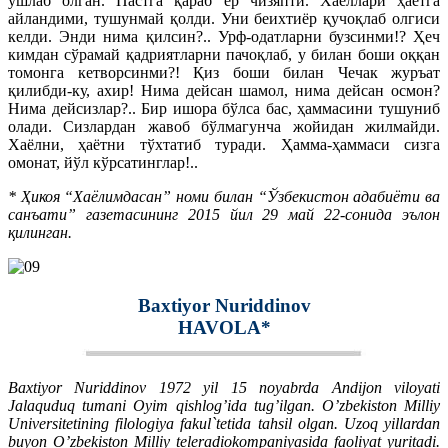
ушлаб олган. Пастга қараб ер чизяпти. Хаёллари ҳаётга
айландими, тушунмай қолди. Уни беихтиёр қучоқлаб олгиси
келди. Энди нима қилсин?.. Урф-одатларни бузсинми!? Ҳеч
кимдан сўрамай қадриятларни пачоқлаб, у билан боши оққан
томонга кетворсинми?! Қиз боши билан Чечак журъат
қилибди-ку, ахир! Нима дейсан шамол, нима дейсан осмон?
Нима дейсизлар?.. Бир ишора бўлса бас, ҳаммасини тушуниб
олади. Сизлардан жавоб бўлмагунча жойидан жилмайди.
Хаёлни, ҳаётни тўхтатиб туради. Ҳамма-ҳаммаси сизга
омонат, йўл кўрсатинглар!..
* Ҳикоя “Хаёлимдасан” номи билан “Ўзбекистoн адабиёти ва
санъати” газетасининг 2015 йил 29 май 22-сонида эълон
қилинган.
Baxtiyor Nuriddinov
HAVOLA*
Baxtiyor Nuriddinov 1972 yil 15 noyabrda Andijon viloyati
Jalaquduq tumani Oyim qishlog’ida tug’ilgan. O’zbekiston Milliy
Universitetining filologiya fakul`tetida tahsil olgan. Uzoq yillardan
buyon O’zbekiston Milliy teleradiokompaniyasida faoliyat yuritadi.