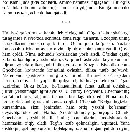
bo’lishini juda-juda xohlardi. Ammo hammasi tugagandi. Bir og’iz
so’z bilan butun xotiralarga nuqta qo’yilgandi. Bunga unchalik
ishonmasa-da, achchiq haqiqat edi.
* * *
Uni boshqa ko’rmasa kerak, deb o’ylagandi. O’tgan bahor shaharga
tushganida Navro’zda uchratdi. Yana raqs tushardi. Uzoqdan uning
harakatlarini tomosha qilib turdi. Odam juda ko’p edi. Yuzlab
tomoshabin ichidan aynan o’zini ilg’ab olishini kutmagandi. Qoyil
ham qoldi. Nima uchundir ko’zlaridan yosh sizdi. O’zidan qattiq
xafa bo’lganligini yaxshi biladi. Oxirgi uchrashuvdan keyin kunlarni
hijron azobida o’tkazganini bilmaydi-da u. Kuzgi dilsiyohlik uchun
Chechakni ko’rganda ko’nglini ovlashni diliga tugib qo’yuvdi.
Mana endi qarshisida uning o’zi turibdi. Bir necha o’n qadam
narida, xolos. Tili yopishib qolganmi, kalimaga kelmaydi. Qani
gapirolsa. Unga befarq bo’lmaganligini, faqat qalbini ochishga
jur’ati yetishmaganligini aytolsa. U chiroyli o’ynardi. Chechakning
san’at uchun yaralganini tushuna boshlagandek edi. Nima bo’lsa
bo’lar, deb uning raqsini tomosha qildi. Chechak “Kelganingizdan
xursandman, sizni jonimdan ham ortiq yaxshi ko’raman”,
deyayotgandek edi. Ha-ha. Xuddi shunday gapiryapti. Chunki
Chechakni yaxshi biladi. Uning harakatlarini, imo-ishoralarini
hammasini o’qiy oladi. Tag’in ketib qolmasligini uqtirardi. Yana
qishloqni, qishloqdagilarni, bolalagini, bolaligi o’tgan qadrdon uyini,