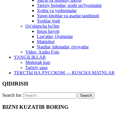
San'at va Musiqiy meros
Tarixiy hujjatlar, nodir qo'lyozmalar
Xotira va yodnomalar
Yangi kitoblar va asarlar taqdimoti
Yoshlar ijodi
Qo'shimcha bo'lim
Inson hayoti
Lug'atlar, Qomuslar
Maktubot
Naqllar, hikmatlar, rivoyatlar
Video, Audio,Foto
YANGILIKLAR
Muborak kun
Tarixiy sana
ТЕКСТЫ НА РУССКОМ — RUSCHA MATNLAR
QIDIRISH
Search for:
BIZNI KUZATIB BORING