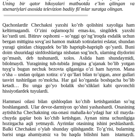
Uning bir qator hikoyalari matbuotda e’lon qilingan va
stsenariylari asosida televizion badiiy fil`mlar suratga olingan.
Qachonlardir Chechakni yaxshi ko’rib qolishini xayoliga ham
keltirmagandi. O’zini oqlamoqchi emas-ku, singildek yaxshi
ko’rardi uni. Bitiruv oqshomi – so’nggi qo’ng’iroqda esdalik uchun
bergan mittigina sovg’asi hamon maktab xotiralarini eslatar, shundan
yuragi qinidan chiqqudek bo’lib hapriqib-hapriqib qo’yardi. Buni
doim shuuridagi sinfdoshlariga nisbatan sog’inch, ularning diydorini
qo’msash, deb tushunardi, xolos. Aslida ham shundaymidi,
bilolmaydi. Yuragining tub-tubida jimgina g’ujanak bo’lib yotgan
tuyg’u bugun nechuk bezovta qilganiga o’zi ham hayron. Mana
o’sha – undan qolgan xotira: o’z qo’llari bilan to’qigan, anor gullari
tasviri tushirilgan ro’molcha. Har gal ko’rganda boshqacha bo’lib
ketadi… Bu unga go’yo bolalik sho’xliklari kabi quvonchli
hissiyotlardek tuyulardi.
Hammasi oilasi bilan qishloqdan ko’chib ketishganidan so’ng
boshlangandi. Ular devor-darmiyon qo’shni yashashardi. Onasining
aytishicha Chechakning ota-onasi mahalla-ko’ydagi har xil mayda-
chuyda gaplar bois ko’chib ketishgan. Aynan nima uchunligiga
hozirgacha aqli yetmaydi. Ayrimlar otasining ishini peshlashardi.
Balki Chechakni o’ylab shunday qilishgandir. To’g’risi, bularning
barisi unga ahamiyatsiz va bu haqda bilishni ham istamaydi.