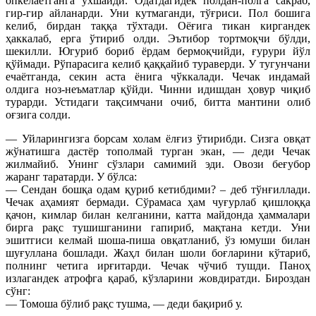
опкелаётганга ўхшайди. Одатдагидек полдан-полга сакраб,
гир-гир айланарди. Уни кутмаганди, тўғриси. Пол бошига
келиб, бирдан таққа тўхтади. Оёғига тикан киргандек
ҳаккалаб, ерга ўтириб олди. Эътибор тортмоқчи бўлди,
шекилли. Югуриб бориб ёрдам бермоқчийди, ғурури йўл
қўймади. Рўпарасига келиб қаққайиб тураверди. У тугунчани
ечаётганда, секин аста ёнига чўккалади. Чечак индамай
олдига ноз-неъматлар қўйди. Чинни идишдан ҳовур чиқиб
турарди. Устидаги тақсимчани очиб, битта мантини олиб
оғзига солди.
— Уйларингизга борсам холам ёлғиз ўтирибди. Сизга овқат
жўнатишга дастёр тополмай турган экан, — деди Чечак
жилмайиб. Унинг сўзлари самимий эди. Овози беғубор
жаранг таратарди. У бўлса:
— Сендан бошқа одам қуриб кетибдими? – деб тўнғиллади.
Чечак аҳамият бермади. Сўрамаса ҳам чуғурлаб қишлоққа
қачон, кимлар билан келганини, катта майдонда ҳаммалари
бирга рақс тушишганини гапириб, мақтана кетди. Уни
эшитгиси келмай шоша-пиша овқатланиб, ўз юмуши билан
шуғуллана бошлади. Жаҳл билан шоли боғларини кўтариб,
полнинг четига ирғитарди. Чечак чўчиб тушди. Паноҳ
излагандек атрофга қараб, кўзларини жовдиратди. Бироздан
сўнг:
— Томоша бўлиб рақс тушма, — деди бақириб у.