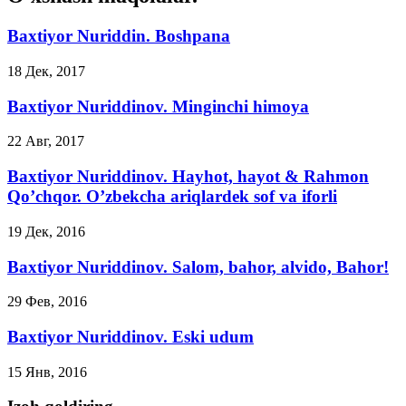
Baxtiyor Nuriddin. Boshpana
18 Дек, 2017
Baxtiyor Nuriddinov. Minginchi himoya
22 Авг, 2017
Baxtiyor Nuriddinov. Hayhot, hayot & Rahmon
Qo’chqor. O’zbekcha ariqlardek sof va iforli
19 Дек, 2016
Baxtiyor Nuriddinov. Salom, bahor, alvido, Bahor!
29 Фев, 2016
Baxtiyor Nuriddinov. Eski udum
15 Янв, 2016