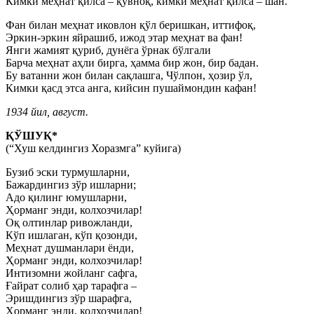
Кимки меҳнат қилса – қувноқ, кимки меҳнат қилса – шан.
Фан билан меҳнат иковлон қўл беришкан, иттифоқ,
Эркин-эркин яйрашиб, ижод этар меҳнат ва фан!
Янги жамият қуриб, дунёга ўрнак бўлгали
Барча меҳнат аҳли бирга, ҳамма бир жон, бир бадан.
Бу ватанни жон билан сақлашга, Чўлпон, ҳозир ўл,
Кимки қасд этса анга, кийсин пушаймондин кафан!
1934 йил, август.
ҚЎШУҚ*
(“Хуш келдингиз Хоразмга” куйига)
Бузиб эски турмушларни,
Бажардингиз зўр ишларни;
Адо қилинг юмушларни,
Ҳорманг энди, колхозчилар!
Оқ олтинлар ривожланди,
Кўп ишлаган, кўп қозонди,
Меҳнат душманлари ёнди,
Ҳорманг энди, колхозчилар!
Интизомни жойланг сафга,
Ғайрат солиб ҳар тарафга –
Эришдингиз зўр шарафга,
Ҳорманг энди, колхозчилар!