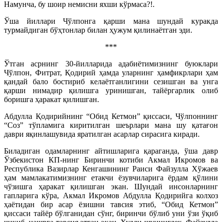
Намунча, бу шоир немисни яхши кўрмаса?!.
Ўша йиллари Чўлпонга қарши мана шундай куракда
турмайдиган бўҳтонлар билан ҳужум қилинаётган эди.
***
Ўтган асрнинг 30-йилларида адабиётимизнинг буюклари
Чўлпон, Фитрат, Қодирий ҳамда уларнинг ҳамфикрлари ҳам
қандай бало бостириб келаётганлигини сезишган ва унга
қарши нимадир қилишга уринишган, тайёргарлик олиб
боришга ҳаракат қилишган.
Абдулла Қодирийнинг “Обид Кетмон” қиссаси, Чўлпоннинг
“Соз” тўпламига киритилган шеърлари мана шу қатағон
даври яқинлашувида яратилган асарлар сирасига киради.
Биладиган одамларнинг айтишларига қараганда, ўша давр
Ўзбекистон КП-нинг Биринчи котиби Акмал Икромов ва
Республика Вазирлар Кенгашининг Раиси Файзулла Хўжаев
ҳам мамлакатимизнинг етакчи ёзувчиларига ёрдам қўлини
чўзишга ҳаракат қилишган экан. Шундай инсонларнинг
гапларига кўра, Акмал Икромов Абдулла Қодирийга колхоз
ҳаётидан бир асар ёзишни тавсия этиб, “Обид Кетмон”
қиссаси тайёр бўлганидан сўнг, биринчи бўлиб уни ўзи ўқиб