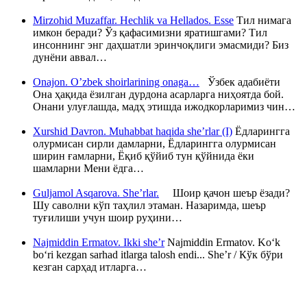
Mirzohid Muzaffar. Hechlik va Hellados. Esse
Тил нимага
имкон беради? Ўз қафасимизни яратишгами? Тил
инсоннинг энг даҳшатли эринчоқлиги эмасмиди? Биз
дунёни аввал…
Onajon. O’zbek shoirlarining onaga…
Ўзбек адабиёти
Она ҳақида ёзилган дурдона асарларга ниҳоятда бой.
Онани улуғлашда, мадҳ этишда ижодкорларимиз чин…
Xurshid Davron. Muhabbat haqida she’rlar (I)
Ёдларингга
олурмисан сирли дамларни, Ёдларингга олурмисан
ширин ғамларни, Ёқиб қўйиб тун қўйнида ёки
шамларни Мени ёдга…
Guljamol Asqarova. She’rlar.
Шоир қачон шеър ёзади?
Шу саволни кўп таҳлил этаман. Назаримда, шеър
туғилиши учун шоир руҳини…
Najmiddin Ermatov. Ikki she’r
Najmiddin Ermatov. Ko‘k
bo‘ri kezgan sarhad itlarga talosh endi... She’r / Кўк бўри
кезган сарҳад итларга…