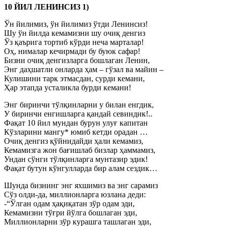
10 ЙИЛ ЛЕНИНСИЗ 1)
Ўн йилимиз, ўн йилимиз ўтди Ленинсиз!
Шу ўн йилда кемамизни шу очиқ денгиз
Ўз қаърига тортиб кўрди неча марталар!
Оҳ, нималар кечирмади бу буюк сафар!
Бизни очиқ денгизларга бошлаган Ленин,
Энг даҳшатли онларда ҳам – гўзал ва майин –
Кулишини тарк этмасдан, сурди кемани,
Ҳар этапда усталикла бурди кемани!
Энг биринчи тўлқинларни у билан енгдик,
У биринчи енгишларга қандай севиндик!..
Фақат 10 йил мундан бурун улуғ капитан
Кўзларини мангу* юмиб кетди орадан …
Очиқ денгиз қўйнидайди ҳали кемамиз,
Кемамизга жон бағишлаб бизлар ҳаммамиз,
Ундан сўнги тўлқинларга мунтазир эдик!
Фақат бутун кўнгулларда бир алам сездик…
Шунда бизнинг энг яхшимиз ва энг сарамиз
Сўз олди-да, миллионларга юзлана деди:
-“Ўлган одам ҳақиқатан зўр одам эди,
Кемамизни тўғри йўлга бошлаган эди,
Миллионларни зўр курашга ташлаган эди,