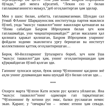
бўлади,” деб менга кўрсатиб, “Лекин сиз у билан
гаплашмаганингиз маъқул,”деб огоҳлантирган ҳам эдилар.
Мен у шахс билан, албатта, гаплашмаганман. Шундан сал
ўтмай ФАнинг Шарқшунослик институтида партия мажлиси
бўлиб, унда “махсус ташкилот”нинг вакиллари қатнашган ва
“Нима сабабдан Баҳром Иброҳимов билан ҳеч ким
гаплашмайди, уни чиқиштиришмайди?” деган масалани ҳал
қилишга ҳаракат қилишган, Баҳром Иброҳимов уларнинг
фойдали ходими эканлигига урғу беришган ва институт
коллективини қаттиқ огоҳлантиришган…
Бироқ 60-йиллларнинг ўрталарига бориб, ҳеч ким ўша
“махсус ташкилот”дан ҳам, унинг огоҳлантиришидан ҳам
қўрқмайдиган бўлиб қолган эди.
Гапнинг хулосаси шуки, буюк шоир Чўлпоннинг қасдини зиё
аҳли унинг душманидан мана шундай йўл билан олган эди…
***
Охирги марта Чўлпон Катя исмли рус қизига уйланган. Яна
“махсус ташкилот”нинг одамлари гап тарқатишган:
“Чўлпоннинг бу хотини рус эмас, балки руслашган немис
экан. Қаранг, у “овчарка”ни
–
немис итини ҳам севади.