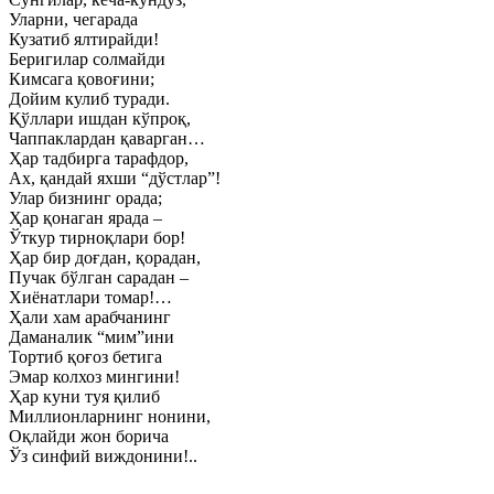
Уларни, чегарада
Кузатиб ялтирайди!
Беригилар солмайди
Кимсага қовоғини;
Дойим кулиб туради.
Қўллари ишдан кўпроқ,
Чаппаклардан қаварган…
Ҳар тадбирга тарафдор,
Ах, қандай яхши “дўстлар”!
Улар бизнинг орада;
Ҳар қонаган ярада –
Ўткур тирноқлари бор!
Ҳар бир доғдан, қорадан,
Пучак бўлган сарадан –
Хиёнатлари томар!…
Ҳали хам арабчанинг
Даманалик “мим”ини
Тортиб қоғоз бетига
Эмар колхоз мингини!
Ҳар куни туя қилиб
Миллионларнинг нонини,
Оқлайди жон борича
Ўз синфий виждонини!..