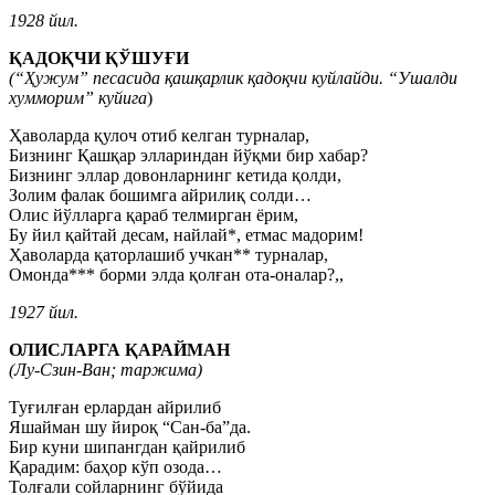
1928 йил.
ҚАДОҚЧИ ҚЎШУҒИ
(“Ҳужум” песасида қашқарлик қадоқчи куйлайди.
“Ушалди
хумморим” куйига
)
Ҳаволарда қулоч отиб келган турналар,
Бизнинг Қашқар эллариндан йўқми бир хабар?
Бизнинг эллар довонларнинг кетида қолди,
Золим фалак бошимга айрилиқ солди…
Олис йўлларга қараб телмирган ёрим,
Бу йил қайтай десам, найлай*, етмас мадорим!
Ҳаволарда қаторлашиб учкан** турналар,
Омонда*** борми элда қолған ота-оналар?,,
1927 йил.
ОЛИСЛАРГА ҚАРАЙМАН
(Лу-Сзин-Ван; таржима)
Туғилған ерлардан айрилиб
Яшайман шу йироқ “Сан-ба”да.
Бир куни шипангдан қайрилиб
Қарадим: баҳор кўп озода…
Толғали сойларнинг бўйида