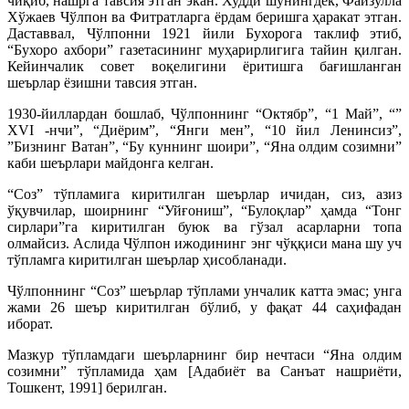
чиқиб, нашрга тавсия этган экан. Худди шунингдек, Файзулла
Хўжаев Чўлпон ва Фитратларга ёрдам беришга ҳаракат этган.
Даставвал, Чўлпонни 1921 йили Бухорога таклиф этиб,
“Бухоро ахбори” газетасининг муҳарирлигига тайин қилган.
Кейинчалик совет воқелигини ёритишга бағишланган
шеърлар ёзишни тавсия этган.
1930-йиллардан бошлаб, Чўлпоннинг “Октябр”, “1 Май”, “”
XVI -нчи”, “Диёрим”, “Янги мен”, “10 йил Ленинсиз”,
”Бизнинг Ватан”, “Бу куннинг шоири”, “Яна олдим созимни”
каби шеърлари майдонга келган.
“Соз” тўпламига киритилган шеърлар ичидан, сиз, азиз
ўқувчилар, шоирнинг “Уйғониш”, “Булоқлар” ҳамда “Тонг
сирлари”га киритилган буюк ва гўзал асарларни топа
олмайсиз. Аслида Чўлпон ижодининг энг чўққиси мана шу уч
тўпламга киритилган шеърлар ҳисобланади.
Чўлпоннинг “Соз” шеърлар тўплами унчалик катта эмас; унга
жами 26 шеър киритилган бўлиб, у фақат 44 саҳифадан
иборат.
Мазкур тўпламдаги шеърларнинг бир нечтаси “Яна олдим
созимни” тўпламида ҳам [Адабиёт ва Санъат нашриёти,
Тошкент, 1991] берилган.