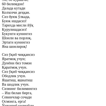
60 билимдон!
Далада кутади
Колхозчи деҳқан.
Сиз буюк ўлкада,
Буюк ишдасиз!
Тарихда мисли йўқ
Қурулишдасиз!
Букунги кунингиз
Шонли ва порлоқ.
Эртаги кунингиз
Яна шонлироқ!
Сиз ўқиб чиққансиз
Яратмоқ учун;
Дунёни биз томон
Қаратмоқ учун.
Сиз ўқиб чиққансиз
Ободлик учун.
Яшатиш, яшнатиш
Ва шодлик учун.
Сизнинг билимингиз
– Иш билан бирга,
Севинчлар сочади
Осмонга, ерга!
Ўшқириб келмайди