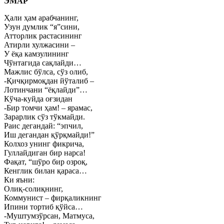
ЭМАР
Ҳали ҳам арабчанинг,
Узун думлик “я”сини,
Атторлик растасининг
Атирли хулжасини –
У ёқа камзулининг
Чўнтагида сақлайди…
Мажлис бўлса, сўз олиб,
-Қичқирмоқдан йўталиб –
Лотинчани “ёқлайди”…
Кўча-куйда оғзидан
-Бир томчи ҳам! – ярамас,
Зарарлик сўз тўкмайди.
Раис дегандай: “эпчил,
Иш дегандан қўрқмайди!”
Колхоз унинг фикрича,
Гуллайдиган бир нарса!
Фақат, “шўро бир озроқ,
Кенглик билан қараса…
Ки яъни:
Олиқ-солиқнинг,
Коммунист – фирқаликнинг
Ипини тортиб қўйса…
-Муштумзўрсан, Матмуса,