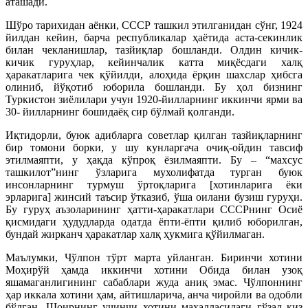
аташади.
Шўро тарихидан аёнки, СССР ташкил этилганидан сўнг, 1924
йилдан кейин, барча республикалар ҳаётида аста-секинлик
билан чекланишлар, тазйиқлар бошланди. Олдин кичик-
кичик гуруҳлар, кейинчалик катта миқёсдаги халқ
ҳаракатларига чек қўйилди, алоҳида ёрқин шахслар ҳибсга
олиниб, йўқотиб юборила бошланди. Бу ҳол бизнинг
Туркистон зиёлилари учун 1920-йилларнинг иккинчи ярми ва
30- йилларнинг бошидаёқ сир бўлмай қолганди.
Иқтидорли, буюк адибларга советлар қилган тазйиқларнинг
бир томони борки, у шу кунларгача очиқ-ойдин тавсиф
этилмаяпти, у ҳақда кўпроқ ёзилмаяпти. Бу – “махсус
ташкилот”нинг ўзларига мухолифатда турган буюк
инсонларнинг турмуш ўртоқларига [хотинларига ёки
эрларига] жинсий таъсир ўтказиб, ўша оилани бузиш гуруҳи.
Бу гуруҳ аъзоларининг ҳатти-ҳаракатлари СССРнинг Осиё
қисмидаги ҳудудларда одатда ёпти-ёпти қилиб юборилган,
бундай жирканч ҳаракатлар халқ ҳукмига қўйилмаган.
Маълумки, Чўлпон тўрт марта уйланган. Биринчи хотини
Моҳирўй ҳамда иккинчи хотини Обида билан узоқ
яшамаганлигининг сабаблари жуда аниқ эмас. Чўлпоннинг
ҳар иккала хотини ҳам, айтишларича, анча чиройли ва одобли
бўлган. Шоирнинг учинчи хотини махалласидаги гўзал қиз