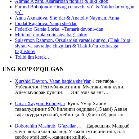
Ahmad A’zam. Asarlaridan fiqralar & Ikki kitob
Farhod Bobojonov. Orzuga eltuvchi yo‘l & Yulduzlar yurgan
yo`l
Anna Axmatova. She’rlar & Anatoliy Nayman. Anna
Ibodat Rajabova. Yangi she’rlar
Federiko Garsia Lorka. «Tamarit devoni»dan
Mirtemir domla xotirasiga bag’ishlov
Sulaymon Rahmon. Orzulardan yaratdi dunyo. (Tilak Jo’ra
siyrati va suvratiga chizgilar) & Tilak Jo’ra xotirasiga
bag’ishlov
Tolibi ilm kerak…
ENG KO’P O’QILGAN
Xurshid Davron. Vatan haqida she’rlar
1 сентябрь -
Ўзбекистон Республикасининг Мустақиллик куни.
Айём муборак бўлсин! Энг азиз ва энг…
Umar Xayyom.Ruboiylar
Буюк Умар Хайём
таваллудининг 970 йиллиги олдидан (15 май) Аввал
тафаккурда туғилиб, кейин қалб қўрига йўғрилган…
Boborahim Mashrab. G’azallar,…
Дарвешлик Машраб
учун шоҳликдан баланд. У «жон тўтисини ишқ ила
сарбоз этай деб», жандани кийиб…