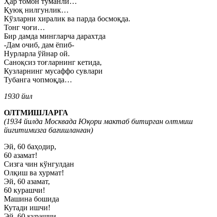
Ҳар томон туманли…
Қуюқ нилгунлик…
Кўзларни хиралик ва парда босмоқда.
Тонг чоғи…
Бир дамда мингларча дарахтда
-Дам очиб, дам ёпиб-
Нурларла ўйнар ой.
Саноқсиз тоғларнинг кетида,
Кузларнинг мусаффо сувлари
Тубанга чопмоқда…
1930 йил
ОЛТМИШЛАРГА
(1934 йилда Москвада Юқори мактаб битирган олтмиш
йигитимизга бағишланған)
Эй, 60 баҳодир,
60 азамат!
Сизга чин кўнгулдан
Олқиш ва хурмат!
Эй, 60 азамат,
60 курашчи!
Машина бошида
Кутади ишчи!
Эй, 60 курашчи,