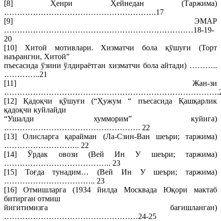
[8] Ҳенри Ҳейнедан (Таржима)
………………………………………………….17
[9] ЭМАР
………………………………………………………………18-19-
20
[10] Хитой мотивлари. Хизматчи бола қўшуғи (Торт
наърангни, Хитой”
пъесасида ўзини ўлдираётган хизматчи бола айтади) ………..
…………..21
[11] Жан-зи
……………………………………………………………………….2
[12] Қадоқчи қўшуғи (“Ҳужум “ пъесасида Қашқарлик
қадоқчи куйлайди
“Ушалди хумморим” куйига)
……………………………………………. 22
[13] Олисларга қарайман (Ла-Сзин-Ван шеъри; таржима)
……………………….. 22
[14] Ўрдак овози (Вей Ин У шеъри; таржима)
………………………………….. 23
[15] Тоғда тунадим… (Вей Ин У шеъри; таржима)
…………………………….. 23
[16] Отмишларга (1934 йилда Москвада Юқори мактаб
битирган отмиш
йигитимизга бағишланган)
……………………………………………24-25