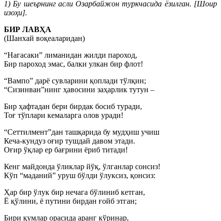
1) Бу шеърнинг асли Озарбайжон туркчасида ёзилган. [Шоир
изоҳи].
БИР ЛАВҲА
(Шанхай воқеаларидан)
“Нагасаки” лиманидан жилди пароход,
Бир пароход эмас, балки улкан бир флот!
“Вампо” дарё сувларини қоплади тўлқин;
“Сизинван”нинг ҳавосини заҳарлик тутун –
Бир ҳафтадан бери бирдак босиб туради,
Тоғ тўплари кемаларга олов уради!
“Сеттилмент”дан ташқарида бу мудҳиш учиш
Кеча-кундуз оғир тушдай давом этади.
Оғир ўқлар ер бағрини ёриб титади!
Кенг майдонда ўликлар йўқ, ўлганлар сонсиз!
Кўп “маданий” уруш бўлди ўлуксиз, қонсиз:
Ҳар бир ўлук бир нечага бўлиниб кетган,
Ё қўлини, ё путини бирдан ғойб этган;
Бири қумлар орасида аранг кўринар,