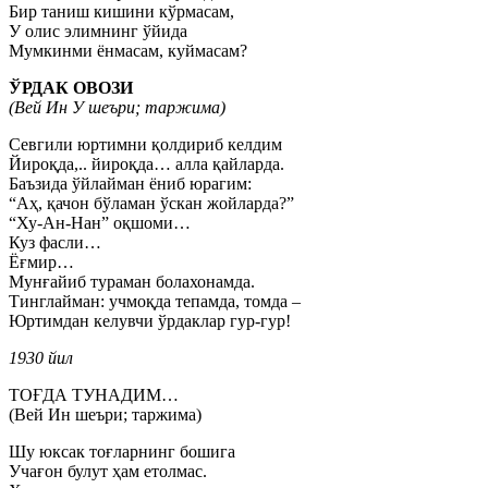
Бир таниш кишини кўрмасам,
У олис элимнинг ўйида
Мумкинми ёнмасам, куймасам?
ЎРДАК ОВОЗИ
(Вей Ин У шеъри; таржима)
Севгили юртимни қолдириб келдим
Йироқда,.. йироқда… алла қайларда.
Баъзида ўйлайман ёниб юрагим:
“Аҳ, қачон бўламан ўскан жойларда?”
“Ху-Ан-Нан” оқшоми…
Куз фасли…
Ёғмир…
Мунғайиб тураман болахонамда.
Тинглайман: учмоқда тепамда, томда –
Юртимдан келувчи ўрдаклар гур-гур!
1930 йил
ТОҒДА ТУНАДИМ…
(Вей Ин шеъри; таржима)
Шу юксак тоғларнинг бошига
Учағон булут ҳам етолмас.