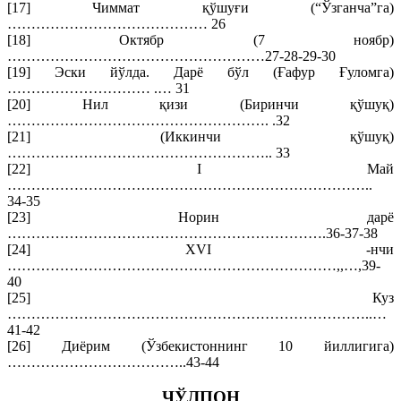
[17] Чиммат қўшуғи (“Ўзганча”га)
…………………………………… 26
[18] Октябр (7 ноябр)
………………………………………………27-28-29-30
[19] Эски йўлда. Дарё бўл (Ғафур Ғуломга)
………………………… .… 31
[20] Нил қизи (Биринчи қўшуқ)
………………………………………………. .32
[21] (Иккинчи қўшуқ)
……………………………………………….. 33
[22] I Май
…………………………………………………………………..
34-35
[23] Норин дарё
………………………………………………………….36-37-38
[24] XVI -нчи
……………………………………………………………,,…,39-
40
[25] Куз
…………………………………………………………………..…
41-42
[26] Диёрим (Ўзбекистоннинг 10 йиллигига)
………………………………..43-44
ЧЎЛПОН