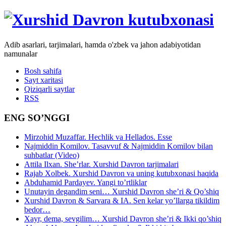
Adib asarlari, tarjimalari, hamda o'zbek va jahon adabiyotidan
namunalar
Bosh sahifa
Sayt xaritasi
Qiziqarli saytlar
RSS
ENG SO’NGGI
Mirzohid Muzaffar. Hechlik va Hellados. Esse
Najmiddin Komilov. Tasavvuf & Najmiddin Komilov bilan
suhbatlar (Video)
Attila Ilxan. She’rlar. Xurshid Davron tarjimalari
Rajab Xolbek. Xurshid Davron va uning kutubxonasi haqida
Abduhamid Pardayev. Yangi to’rtliklar
Unutayin degandim seni… Xurshid Davron she’ri & Qo’shiq
Xurshid Davron & Sarvara & IA. Sen kelar yo’llarga tikildim
bedor…
Xayr, dema, sevgilim… Xurshid Davron she’ri & Ikki qo’shiq