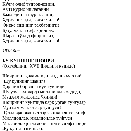
Қўлга олиб тупроқ-конни,
Азиз кўриб ишлаганни –
Бажардингиз зўр планни;
Ҳорманг энди, колхозчилар!
Фирқа сизнинг раҳбарингиз,
Бузулмайди сафларингиз,
Шараф тўла дафтарингиз,
Ҳорманг энди, колхозчилар!
1933 йил.
БУ КУННИНГ ШОИРИ
(Октябрнинг XVII йиллиги кунида)
Шоирнинг қалами кўнгилдан куч олиб
-Шу куннинг шанига –
Ҳар йил бир янги куй тўқийди.
Шу улуғ кунларда миллионлар олдида,
Муаззам майдонда ўқийди!
Шоирнинг кўнглида барқ урган туйғулар
Муаззам майдонлар туйғуси!
Чўллардан жаннатлар яраткан янги синф –
Миллионлар, миллионлар туйғуси!
Миллионлар тилмочи – янги синф шоири
-Бу кунга бағишлаб-