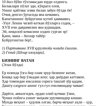
10 йил бўйи тўхтамасдан юрди олдинга.
Билаклари пўлат эди, кўкраги олов,
Унинг қайтмас изми билан забун бўлди ёв!
Очиқ денгиз ўртасида яна кемамиз,
Капитаннинг буйруғини кутиб ҳаммамиз,
-Улуғ Ленин чизиб кеткан йўлларга содиқ, –
XVII нчи даврамизни яна қуршадик.
Эй, инқилоб кемасини олдин сурган эр!
Қани, мана – бизлар тайёр:
Буйруғингни бер!..
1) Партиянинг XVII қурултойи чоғида ёзилган.
2) Гений [Шоир изоҳлари].
БИЗНИНГ ВАТАН
(Эски йўлда)
Ер юзинда ўзга бир олам эрур бизнинг ватан,
Бошқа ҳар бир ўлкадан кенг, ҳар диёрдан каттакон.
Ҳар томондан юксалиш сорига ташлаб зўр қадам,
Дашту-саҳроси анинг гул-гул очилмишдир чаман!
Дарёси, аввалгидек, ердан олиб қочмас ўзин,
Чунки пойига унинг маҳкам урулмишдир кишан.
Мунда меҳнат – ҳурлик олган, барча меҳнат аҳли – ҳур,