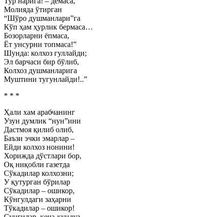
Тур нарига! – демаса,
Молияда ўтирган
“Шўро душманлари”га
Кўп ҳам ҳурлик бермаса…
Бозорларни ёпмаса,
Ёт унсурни топмаса!”
Шунда: колхоз гуллайди;
Эл барчаси бир бўлиб,
Колхоз душманларига
Муштини тугунлайди!..”
* * *
Ҳали хам арабчанинг
Узун думлик “нун”ини
Дастмоя қилиб олиб,
Баъзи эчки эмарлар –
Ейди колхоз нонини!
Хорижда дўстлари бор,
Оқ ниқобли газетда
Сўкадилар колхозни;
У қутурган бўрилар
Сўкадилар – ошикор,
Кўнгулдаги заҳарни
Тўкадилар – ошикор!
Сунгилар, кеча-кундуз,