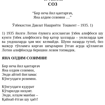
СОЗ
“Бир неча йил қантарғач,
Яна алдим созимни …”
Ўзбекистон Давлат Нашриёти
Тошкент – 1935. 1)
1) 1935 йилги Лотин ёзувига асосланган ўзбек алифбоси шу
кунги ўзбек алифбосига бир қатор ҳолларда – унлиларда ҳам
ва ундошларда ҳам мос келмайди. Шуни назарда тутиб, биз
мазкур тўпламга кирган шеърларни ўтган асрда қўлланган
Лотин алифбосида беришни лозим топмадик.
ЯНА ОЛДИМ СОЗИМНИ!
Бир неча йил қантарғач
Яна олдим созимни,
Энди айтиб йиғламас
Кўнгулдаги розимни.
Кўнгулдаги кудурат
Кўтарилди ниҳоят.
Энди, илҳом манбаи –
Қайнаб ётган шу ҳаёт!