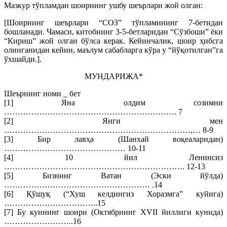
Мазкур тўпламдан шоирнинг ушбу шеърлари жой олган:
[Шоирнинг шеърлари “СОЗ” тўпламининг 7-бетидан
бошланади. Чамаси, китобнинг 3-5-бетларидан “Сўзбоши” ёки
“Кириш” жой олган бўлса керак. Кейинчалик, шоир ҳибсга
олинганидан кейин, маълум сабабларга кўра у “йўқотилган”га
ўхшайди.].
МУНДАРИЖА*
Шеърнинг номи _ бет
[1] Яна олдим созимни
………………………………………………………. 7
[2] Янги мен
……………………………………………………………,… 8-9
[3] Бир лавҳа (Шанхай воқеаларидан)
……………………………………… 10-11
[4] 10 йил Ленинсиз
…………………………………………………………. 12-13
[5] Бизнинг Ватан (Эски йўлда)
……………………………………………… .14
[6] Қўшуқ (“Хуш келдингиз Хоразмга” куйига)
……………………………..15
[7] Бу куннинг шоири (Октябрнинг XVII йиллиги кунида)
……………………..16