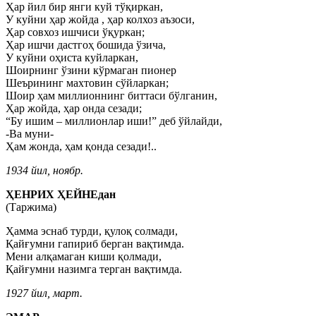
Ҳар йил бир янги куй тўқиркан,
У куйни ҳар жойда , ҳар колхоз аъзоси,
Ҳар совхоз ишчиси ўқуркан;
Ҳар ишчи дастгоҳ бошида ўзича,
У куйни оҳиста куйларкан,
Шоирнинг ўзини кўрмаган пионер
Шеърининг махтовин сўйларкан;
Шоир ҳам миллионнинг биттаси бўлганин,
Ҳар жойда, ҳар онда сезади;
“Бу ишим – миллионлар иши!” деб ўйлайди,
-Ва муни-
Ҳам жонда, ҳам қонда сезади!..
1934 йил, ноябр.
ҲЕНРИХ ҲЕЙНЕдан
(Таржима)
Ҳамма эснаб турди, қулоқ солмади,
Қайғумни гапириб берган вақтимда.
Мени алқамаган киши қолмади,
Қайғумни назимга терган вақтимда.
1927 йил, март.