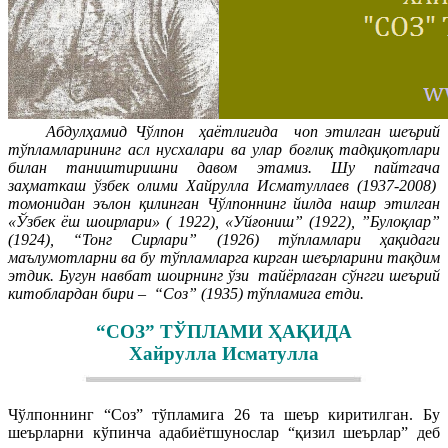
Абдулҳамид Чўлпон ҳаётлигида чоп этилган шеърий
тўпламларининг асл нусхалари ва улар боғлиқ тадқиқотлари
билан таништиришни давом этамиз. Шу пайтгача
заҳматкаш ўзбек олими Хайрулла Исматуллаев (1937-2008)
томонидан эълон қилинган Чўлпоннинг йилда нашр этилган
«Ўзбек ёш шоирлари» ( 1922), «Уйғониш” (1922), ”Булоқлар”
(1924), “Тонг Сирлари” (1926) тўпламлари ҳақидаги
маълумотларни ва бу тўпламларга кирган шеърларини тақдим
этдик. Бугун навбат шоирнинг ўзи тайёрлаган сўнгги шеърий
китоблардан бири – “Соз” (1935) тўпламига етди.
“СОЗ” ТЎПЛАМИ ҲАҚИДА
Хайрулла Исматулла
Чўлпоннинг “Соз” тўпламига 26 та шеър киритилган. Бу
шеърларни кўпинча адабиётшунослар “қизил шеърлар” деб