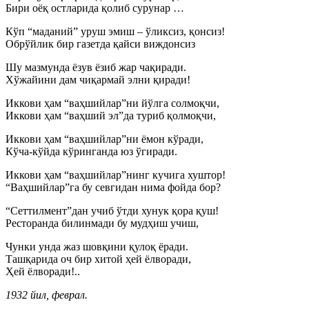
Бири оёқ остларида қолиб сурунар …
Кўп “маданий” уруш эмиш – ўликсиз, қонсиз!
Обрўйлик бир газетда қайси виждонсиз
Шу мазмунда ёзув ёзиб жар чақиради.
Хўжайини дам чиқармай элни қиради!
Иккови ҳам “ваҳшийлар”ни йўлга солмоқчи,
Иккови ҳам “ваҳший эл”да туриб қолмоқчи,
Иккови ҳам “ваҳшийлар”ни ёмон кўради,
Кўча-кўйда кўринганда юз ўгиради.
Иккови ҳам “ваҳшийлар”нинг кучига хуштор!
“Ваҳшийлар”га бу севгидан нима фойда бор?
“Сеттилмент”дан учиб ўтди хунук қора қуш!
Ресторанда билинмади бу мудҳиш учиш,
Чунки унда жаз шовқини қулоқ ёради.
Ташқарида оч бир хитой ҳей ёлворади,
Ҳей ёлворади!..
1932 йил, феврал.