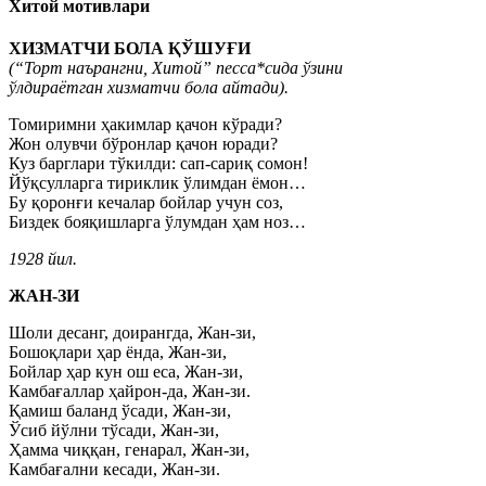
Хитой мотивлари
ХИЗМАТЧИ БОЛА ҚЎШУҒИ
(“Торт наърангни, Хитой” песса*сида ўзини
ўлдираётган хизматчи бола айтади).
Томиримни ҳакимлар қачон кўради?
Жон олувчи бўронлар қачон юради?
Куз барглари тўкилди: сап-сариқ сомон!
Йўқсулларга тириклик ўлимдан ёмон…
Бу қоронғи кечалар бойлар учун соз,
Биздек бояқишларга ўлумдан ҳам ноз…
1928 йил.
ЖАН-ЗИ
Шоли десанг, доирангда, Жан-зи,
Бошоқлари ҳар ёнда, Жан-зи,
Бойлар ҳар кун ош еса, Жан-зи,
Камбағаллар ҳайрон-да, Жан-зи.
Қамиш баланд ўсади, Жан-зи,
Ўсиб йўлни тўсади, Жан-зи,
Ҳамма чиққан, генарал, Жан-зи,
Камбағални кесади, Жан-зи.