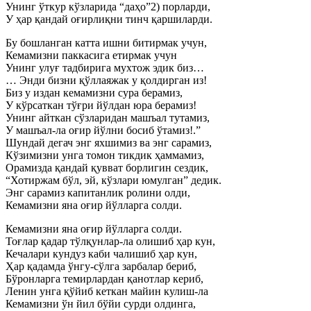
Унинг ўткур кўзларида “даҳо”2) порларди,
У ҳар қандай оғирлиқни тинч қаршиларди.
Бу бошланган катта ишни битирмак учун,
Кемамизни паккасига етирмак учун
Унинг улуғ тадбирига мухтож эдик биз…
… Энди бизни қўллаяжак у қолдирган из!
Биз у издан кемамизни сура берамиз,
У кўрсаткан тўғри йўлдан юра берамиз!
Унинг айткан сўзларидан машъал тутамиз,
У машъал-ла оғир йўлни босиб ўтамиз!.”
Шундай дегач энг яхшимиз ва энг сарамиз,
Кўзимизни унга томон тикдик ҳаммамиз,
Орамизда қандай қувват борлигин сездик,
“Хотиржам бўл, эй, кўзлари юмулган” дедик.
Энг сарамиз капитанлик ролини олди,
Кемамизни яна оғир йўлларга солди.
Кемамизни яна оғир йўлларга солди.
Тоғлар қадар тўлқунлар-ла олишиб ҳар кун,
Кечалари кундуз каби чалишиб ҳар кун,
Ҳар қадамда ўнгу-сўлга зарбалар бериб,
Бўронларга темирлардан қанотлар кериб,
Ленин унга қўйиб кеткан майин кулиш-ла
Кемамизни ўн йил бўйи сурди олдинга,