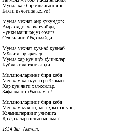
Мунда ҳар бир ишлаганнинг
Бахти қучоғида келур!
Мунда меҳнат бир ҳукумдор:
Амр этади, чарчатмайди,
Чунки машшоқ ўз созига
Севгисини йўқотмайди.
Мунда меҳнат қувнаб-қувнаб
Мўжизалар яратади.
Мунда ҳар кун шўх қўшиқлар,
Куйлар ила тонг отади.
Миллионларнинг бири каби
Мен ҳам ҳар кун тер тўкаман.
Ҳар кун янги ҳаяжонлар,
Зафарларга кўмиламан!
Миллионларнинг бири каби
Мен ҳам қувноқ, мен ҳам шанман,
Кечмишларнинг ўлимига
Қаҳқаҳалар солган менман!..
1934 йил, Август.