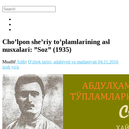
Cho’lpon she’riy to’plamlarining asl
nusxalari: ”Soz” (1935)
Muallif
Adib
:
O'zbek tarixi, adabiyoti va madaniyati
04.11.2016
izoh yo'q