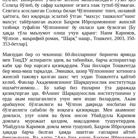
Солиҳа бўлиб, бу сафар халқнинг оғзига элак тутиб бўлмаган.
Севгига асосланган Солиҳа билан Чўлпоннинг тинч, оилавий
ҳаётига, биз юқорида эслатиб ўтган “махсус ташкилот”нинг
махсус тайёрланган аъзоси Баҳром Иброҳимовнинг жинсий
тазйиқи туфайли Чўлпоннинг бу оиласи ҳам бузилган [Бу
ҳақда тўла маълумот олиш учун қаранг: Наим Каримов,
Чўлпон , маърифий роман, “Шарқ” нашр., Тошкент, 2003, 350-
353-бетлар].
Мавзудан бир оз чекиниш: 60-йилларнинг биринчи ярмида
мен ТошДУ аспиранти эдим, ва табиийки, барча аспирантлар
каби ҳар бир нарсага қизиқардим. Ўша йиллари Тошкентда
бир миш-миш тарқалди. Эмишки, шоир Чўлпоннинг хотинига
жинсий тажовуз қилган шахс чет элдан Тошкентга қайтиб
келиб, Фанлар Академиясининг Шарқшунослик институтида
ишлаётганмиш… Бу хабар биз ёшларни ўта даражада
қизиқтирган эди. ФАнинг Шарқшунослик институтинини у
ерда акам ишлаганлиги учун мен яхши билардим, Акам
арабшунос бўлганлиги ва Чўлпон даврида нисбатан ёш
бўлганлиги сабабли бу воқеага қизиқмади. Мен акамнинг
домласи, улуғ олим ва буюк инсон Убайдулла Каримов
домлага мурожаат қилдим, мақсадимни тушунтирдим.
Убайдулла Каримов домла мени тушуниб, Баҳром Иброҳимов
ҳақида барча билган ҳамда эшитган гапларни айтиб
бергандилар. Ва ҳатто “Ана ўша киши Баҳром Иброҳимов