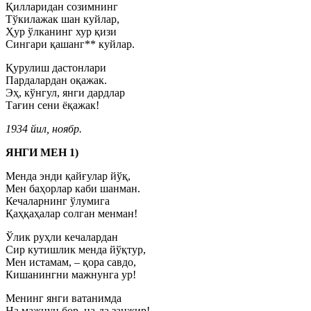
Қилларидан созимнинг
Тўкилажак шан куйлар,
Ҳур ўлканинг хур қизи
Сингари қашанг** куйлар.
Қурулиш дастонлари
Пардалардан оқажак.
Эҳ, кўнгул, янги дардлар
Тағин сени ёқажак!
1934 йил, ноябр.
ЯНГИ МЕН 1)
Менда энди қайғулар йўқ,
Мен баҳорлар каби шанман.
Кечаларнинг ўлумига
Қаҳқаҳалар солган менман!
Ўлик руҳли кечалардан
Сир кутишлик менда йўқтур,
Мен истамам, – қора савдо,
Кишанингни мажнунга ур!
Менинг янги ватанимда
На мажнун бор, на-да занжир!