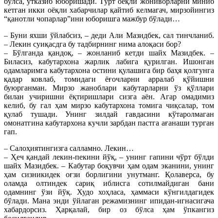
бўлса, ўтказиб юборишади. Тўрт оёқли жониворларни миниб
кетган икки оёқли хабарчилар қайтиб келмагач, мирзойингиз
“қанотли чопарлар”ини юборишга мажбур бўлади…
– Буни яхши ўйлабсиз, – деди Али Мазидбек, сал тинчланиб.
– Лекин суиқасдга бу тадбирнинг нима алоқаси бор?
– Бўлганда қандоқ, – жонланиб кетди шайх Мазидбек. –
Биласиз, кабутархона жарлик лабига қурилган. Ишонган
одамларимга кабутархона остини қулашига бир баҳя қолгунга
қадар ковлаб, томидаги ёғочларни арралаб қўйишни
буюрганман. Мирзо жаноблари кабутарларни ўз қўллари
билан учиришни ёқтиришлари сизга аён. Агар омадимиз
келиб, бу гал ҳам мирзо кабутархона томига чиқсалар, том
қулаб тушади. Унинг зилдай гавдасини кўтаролмаган
омонатгина кабутархона кучли зарбдан пастга ағанаши турган
гап.
– Салоҳиятингизга салламно. Лекин…
– Ҳеч қандай лекин-пекини йўқ, – унинг гапини чўрт бўлди
шайх Мазидбек. – Кабутар боқувчи ҳам одам эканини, унинг
ҳам сизникидек оғзи борлигини унутманг. Қолаверса, бу
оламда олтиндек сариқ иблисга сотилмайдиган бани
одамнинг ўзи йўқ. Худо хоҳласа, ҳаммаси кўнгилдагидек
бўлади. Мана энди ўйлаган режамизнинг ипидан-игнасигача
хабардорсиз. Ҳарқалай, бир оз бўлса ҳам ўпкангиз