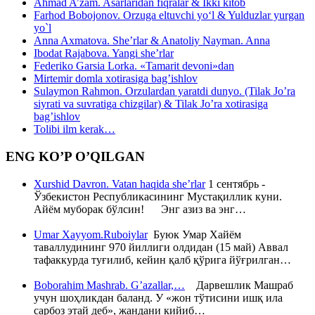
Ahmad A’zam. Asarlaridan fiqralar & Ikki kitob
Farhod Bobojonov. Orzuga eltuvchi yo‘l & Yulduzlar yurgan
yo`l
Anna Axmatova. She’rlar & Anatoliy Nayman. Anna
Ibodat Rajabova. Yangi she’rlar
Federiko Garsia Lorka. «Tamarit devoni»dan
Mirtemir domla xotirasiga bag’ishlov
Sulaymon Rahmon. Orzulardan yaratdi dunyo. (Tilak Jo’ra
siyrati va suvratiga chizgilar) & Tilak Jo’ra xotirasiga
bag’ishlov
Tolibi ilm kerak…
ENG KO’P O’QILGAN
Xurshid Davron. Vatan haqida she’rlar
1 сентябрь -
Ўзбекистон Республикасининг Мустақиллик куни.
Айём муборак бўлсин! Энг азиз ва энг…
Umar Xayyom.Ruboiylar
Буюк Умар Хайём
таваллудининг 970 йиллиги олдидан (15 май) Аввал
тафаккурда туғилиб, кейин қалб қўрига йўғрилган…
Boborahim Mashrab. G’azallar,…
Дарвешлик Машраб
учун шоҳликдан баланд. У «жон тўтисини ишқ ила
сарбоз этай деб», жандани кийиб…