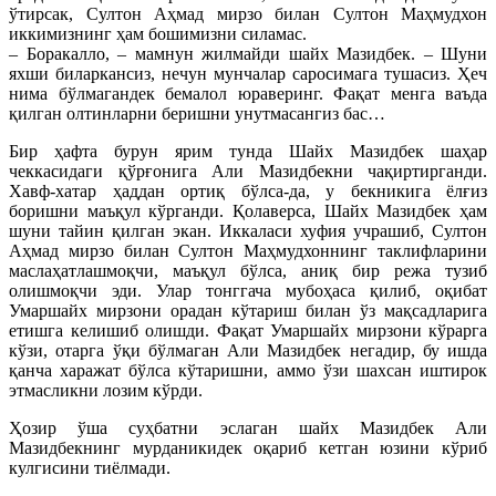
ўтирсак, Султон Аҳмад мирзо билан Султон Маҳмудхон
иккимизнинг ҳам бошимизни силамас.
– Боракалло, – мамнун жилмайди шайх Мазидбек. – Шуни
яхши биларкансиз, нечун мунчалар саросимага тушасиз. Ҳеч
нима бўлмагандек бемалол юраверинг. Фақат менга ваъда
қилган олтинларни беришни унутмасангиз бас…
Бир ҳафта бурун ярим тунда Шайх Мазидбек шаҳар
чеккасидаги қўрғонига Али Мазидбекни чақиртирганди.
Хавф-хатар ҳаддан ортиқ бўлса-да, у бекникига ёлғиз
боришни маъқул кўрганди. Қолаверса, Шайх Мазидбек ҳам
шуни тайин қилган экан. Иккаласи хуфия учрашиб, Султон
Аҳмад мирзо билан Султон Маҳмудхоннинг таклифларини
маслаҳатлашмоқчи, маъқул бўлса, аниқ бир режа тузиб
олишмоқчи эди. Улар тонггача мубоҳаса қилиб, оқибат
Умаршайх мирзони орадан кўтариш билан ўз мақсадларига
етишга келишиб олишди. Фақат Умаршайх мирзони кўрарга
кўзи, отарга ўқи бўлмаган Али Мазидбек негадир, бу ишда
қанча харажат бўлса кўтаришни, аммо ўзи шахсан иштирок
этмасликни лозим кўрди.
Ҳозир ўша суҳбатни эслаган шайх Мазидбек Али
Мазидбекнинг мурданикидек оқариб кетган юзини кўриб
кулгисини тиёлмади.