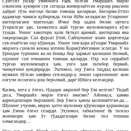
Сўнгсиз ўйлар уммонига ғарқ бўлган Умаршайх мирзо
сокинлик ҳукмрон сув сатҳида жимирлаётган нурлар рақсини
ҳайрат тўла нигоҳи билан томоша қиларкан, йигирма-ўттиз
қадамлар чамаси қуйирокда тизза бўйи келадиган ўтларнинг
шитирлагани эшитилди. Ички бир ҳадик билан ортига
ўгирилган эди, хизматига шай турган мулозимларига кўзи
тушди. Унинг хавотири ҳали буткул аримай, шитирлаш яна
такрорланди. Сал фурсат ўтиб, Сайхуннинг яланг қирғоғида
сув ичаётган оҳу кўринди. Унинг тим қора кўзлари Умаршайх
мирзога суюкли кенжа хотини Қоракўзбегимни эслатди. У на
ўрнидан туришни ва на бошқа бир ҳаракат қилишни билмай,
оҳунинг сув ичишини томоша қиларди. Оҳу эса серрайиб
турган мулозимларга ҳам, унга ҳам эътибор бермай,
чанқоғини қондирарди. Эҳтимол, оҳу ўзига таҳдид қилиши
мумкин бўлган хавфни сезгандир-у, лекин саратоннинг жон
олғучи иссиғига дош беролмай, дарё бўйига келгандир.
Қизиқ, нега у ёлғиз, тўдадан ажралиб бир ўзи келган? Ундай
деса, Умаршайх мирзо ёлғиз эмасми? Айниқса, ҳамма
қариндошлари бирлашиб, бир ўзига ҳамла қилишаётган-да…
Шунинг учунми, мирзо ҳатто мулозиму қўрчилари қуршовида
ҳам ўзини ёлғиз сезарди. Эҳтимол, табиатнинг бу тилсиз
жонивори ҳам ўз тўдадагилари билан тил топиша
олмагандир…