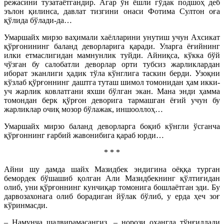
режасини тузатаётгандир. Агар ўн ёшли гўдак подшоҳ деб
эълон қилинса, давлат тизгини онаси Фотима Султон оға
қўлида бўлади-да…
Умаршайх мирзо ваҳимали хаёлларини унутиш учун Ахсикат
қўрғонининг баланд деворларига қаради. Уларга ёғийнинг
илки етмаслигидан мамнунлик туйди. Айниқса, кўкка бўй
чўзган бу салобатли деворлар орти тубсиз жарликлардан
иборат эканлиги ҳадик тўла кўнглига таскин берди. Узоқни
кўзлаб қўрғоннинг даштга туташ шимол томонидан ҳам икки-
уч жарлик ковлатгани яхши бўлган экан. Мана энди ҳамма
томондан берк қўрғон деворига тармашган ёғий учун бу
жарликлар очиқ мозор бўлажак, иншооллоҳ…
Умаршайх мирзо баланд деворларга боқиб кўнгли ўсганча
қўрғоннинг ғарбий жавонибига қараб юрди…
* * *
Айни шу дамда шайх Мазидбек эндигина оёққа турган
бемордек бўшашиб қолган Али Мазидбекнинг қўлтиғидан
олиб, уни қўрғоннинг кунчиқар томонига бошлаётган эди. Бу
дарвозахонага олиб борадиган йўлак бўлиб, у ерда ҳеч зоғ
кўринмасди.
– Намунча шалвирамасангиз, – норози оҳангда тўнғиллади