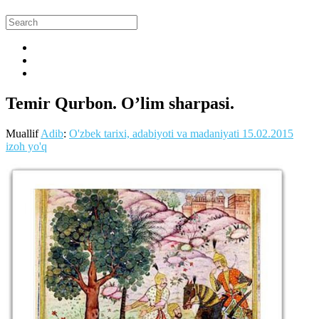
Temir Qurbon. O’lim sharpasi.
Muallif
Adib
:
O'zbek tarixi, adabiyoti va madaniyati
15.02.2015
izoh yo'q