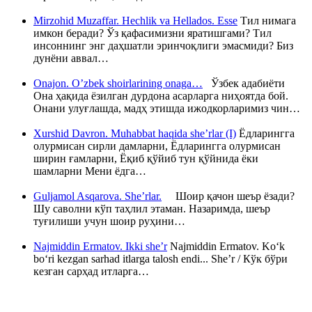
Mirzohid Muzaffar. Hechlik va Hellados. Esse
Тил нимага
имкон беради? Ўз қафасимизни яратишгами? Тил
инсоннинг энг даҳшатли эринчоқлиги эмасмиди? Биз
дунёни аввал…
Onajon. O’zbek shoirlarining onaga…
Ўзбек адабиёти
Она ҳақида ёзилган дурдона асарларга ниҳоятда бой.
Онани улуғлашда, мадҳ этишда ижодкорларимиз чин…
Xurshid Davron. Muhabbat haqida she’rlar (I)
Ёдларингга
олурмисан сирли дамларни, Ёдларингга олурмисан
ширин ғамларни, Ёқиб қўйиб тун қўйнида ёки
шамларни Мени ёдга…
Guljamol Asqarova. She’rlar.
Шоир қачон шеър ёзади?
Шу саволни кўп таҳлил этаман. Назаримда, шеър
туғилиши учун шоир руҳини…
Najmiddin Ermatov. Ikki she’r
Najmiddin Ermatov. Ko‘k
bo‘ri kezgan sarhad itlarga talosh endi... She’r / Кўк бўри
кезган сарҳад итларга…