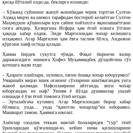
қисқа йўталиб олди-да, бекларга юзланди:
– Хўжанд суйининг жануб жонибидан черик тортган Султон
Аҳмад мирзо ва шимол тарафидан бостириб келаётган Султон
Маҳмудхон қўшинлари кун сайин пойтахтга яқинлашаётгани
сизга аёндир. Ҳозиргина Исфара ҳам ёғий илкига ўтгани
ҳақида хабар олдик. Энди Марғилондан чопар келишига
илҳақмиз. Агар Марғилон ҳам ёвга таслим бўлса, Андижон
қўрғони хавф остида қолади.
Ҳамма бирдек сукутга чўмди. Фақат биринчи вазир
даражасидаги эшикоға Ҳофиз Муҳаммадбек дўлдойгина сўз
қотишга жазм этди:
– Ҳазрати олийлари, эҳтимол, тағин бошқа чопар юборурмиз?
Умаршайх мирзо эшик оғанинг сўзларини эшитмагандек унга
жавоб қилмади. Нафсиламрини айтганда, янги чопар
юборгандан не наф? Униям ё йўлда душманлар ушлаб
олишади ё ўзи ёғий томонга ўтиб кетади.
– Эрталабгача кутамиз. Агар Марғилондан бирор хабар
бўлмаса, унда… унда “қанотли чопарлар”ни юборамиз.
Машварат тамом. Ҳаммага ижозат.
Аъёнлар озодлик теккан мактаб болаларидек “гур” этиб
ўринларидан қўзғалишди-ю, кейин нима қилишларини