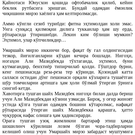
Қайнотаси Юнусхон қошида офтобачалик қилиб, кейин
беклик рутбасига эришган. Бундай одамдан ёмонлик
чиқишини мирзо хаёлига ҳам келтиролмасди.
Аммо кўнгли сезиб турибди: фитна эҳтимолдан холи эмас.
Унга суиқасд қилмоқни дилига тукканлар ҳам шу ерда,
рўпарасида ўтиришибди. Лекин ким бўлиши мумкин?
Эҳтимол, улар кўпчиликдир…
Умаршайх мирзо иккинчи бор, фақат бу гал олдингисидан
тезкор, йиғилганларни кўздан кечира бошлади. Нигоҳи,
ногаҳон Али Мазидбекда тўхтаганда, эҳтимол, буни
кутмагандир, беихтиёр типирчилаб қолди. Гўштдор бурни,
кенг пешонасида реза-реза тер кўринди. Қозондай катта
салласи остидан дўнг пешонаси орқали кўзларига тушаётган
шўр томчиларни артишга ҳам ҳоли бўлмай ўтирган ўрнига
сингиб кетди.
Хавотирга тушган шайх Мазидбек нигоҳи билан далда бериш
учун Али Мазидбекдан кўзини узмасди. Бироқ, у оғир жиноят
устида қўлга тушган одамдек бошини кўтаролмас, нафақат
рўпарасида ўтирган шайх Мазидбекка қарашга, ҳатто
чуқурроқ нафас олишга ҳам ҳадиксирарди.
Орага тушган узоқ жимликни бартараф этиш ҳамда
шошилинч кўрилиши лозим бўлган чора-тадбирларни
келишиб олиш учун Умаршайх мирзо забардаст муштумига