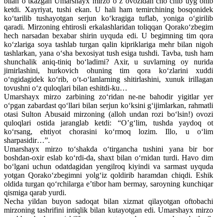
bilan o‘tkazgan Umarshayx mirzo o‘z ovozidan cho‘chib uyg‘onib
ketdi. Xayriyat, tushi ekan. U hali ham temirchining bosqonidek
ko‘tarilib tushayotgan serjun ko‘kragiga tuflab, yoniga o‘girilib
qaradi. Mirzoning ehtirosli erkalashlaridan toliqqan Qorako‘zbegim
hech narsadan bexabar shirin uyquda edi. U begimning tim qora
ko‘zlariga soya tashlab turgan qalin kipriklariga mehr bilan nigoh
tashlarkan, yana o‘sha bexosiyat tush esiga tushdi. Tavba, tush ham
shunchalik aniq-tiniq bo‘ladimi? Axir, u suvlarning oy nurida
jimirlashini, hurkovich ohuning tim qora ko‘zlarini xuddi
o‘ngidagidek ko‘rib, o‘t-o‘lanlarning shitirlashini, xunuk irillagan
tovushni o‘z quloqlari bilan eshitdi-ku…
Umarshayx mirzo zarbining zo‘ridan ne-ne bahodir yigitlar yer
o‘pgan zabardast qo‘llari bilan serjun ko‘ksini g‘ijimlarkan, rahmatli
otasi Sulton Abusaid mirzoning (alloh undan rozi bo‘lsin!) ovozi
quloqlari ostida jaranglab ketdi: “O’g‘lim, tushda yaydoq ot
ko‘rsang, ehtiyot chorasini ko‘rmoq lozim. Illo, u o‘lim
sharpasidir…”.
Umarshayx mirzo to‘shakda o‘tirgancha tushini yana bir bor
boshdan-oxir eslab ko‘rdi-da, shaxt bilan o‘rnidan turdi. Havo dim
bo‘lgani uchun odatdagidan yengilroq kiyindi va sarmast uyquda
yotgan Qorako‘zbegimni yolg‘iz qoldirib haramdan chiqdi. Eshik
oldida turgan qo‘rchilarga e’tibor ham bermay, saroyning kunchiqar
qismiga qarab yurdi.
Necha yildan buyon sadoqat bilan xizmat qilayotgan oftobachi
mirzoning tashrifini intiqlik bilan kutayotgan edi. Umarshayx mirzo