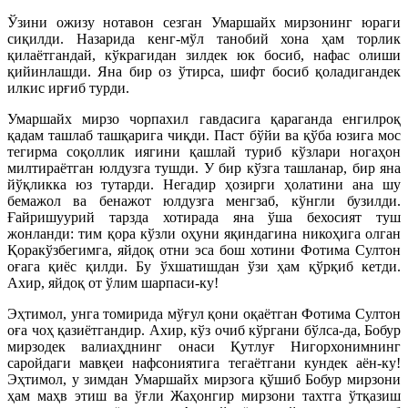
Ўзини ожизу нотавон сезган Умаршайх мирзонинг юраги
сиқилди. Назарида кенг-мўл танобий хона ҳам торлик
қилаётгандай, кўкрагидан зилдек юк босиб, нафас олиши
қийинлашди. Яна бир оз ўтирса, шифт босиб қоладигандек
илкис ирғиб турди.
Умаршайх мирзо чорпахил гавдасига қараганда енгилроқ
қадам ташлаб ташқарига чиқди. Паст бўйи ва қўба юзига мос
тегирма соқоллик иягини қашлай туриб кўзлари ногаҳон
милтираётган юлдузга тушди. У бир кўзга ташланар, бир яна
йўқликка юз тутарди. Негадир ҳозирги ҳолатини ана шу
бемажол ва бенажот юлдузга менгзаб, кўнгли бузилди.
Ғайришуурий тарзда хотирада яна ўша бехосият туш
жонланди: тим қора кўзли оҳуни яқиндагина никоҳига олган
Қоракўзбегимга, яйдоқ отни эса бош хотини Фотима Султон
оғага қиёс қилди. Бу ўхшатишдан ўзи ҳам қўрқиб кетди.
Ахир, яйдоқ от ўлим шарпаси-ку!
Эҳтимол, унга томирида мўғул қони оқаётган Фотима Султон
оға чоҳ қазиётгандир. Ахир, кўз очиб кўргани бўлса-да, Бобур
мирзодек валиаҳднинг онаси Қутлуғ Нигорхонимнинг
саройдаги мавқеи нафсониятига тегаётгани кундек аён-ку!
Эҳтимол, у зимдан Умаршайх мирзога қўшиб Бобур мирзони
ҳам маҳв этиш ва ўғли Жаҳонгир мирзони тахтга ўтқазиш