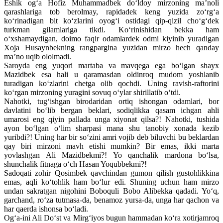
Eshik og‘a Hofiz Muhammadbek do‘ldoy mirzoning ma’noli
qarashlariga tob berolmay, rapidadek keng yuzida zo‘rg‘a
ko‘rinadigan bit ko‘zlarini oyog‘i ostidagi qip-qizil cho‘g‘dek
turkman gilamlariga tikdi. Ko‘rinishidan bekka ham
o‘xshamaydigan, doimo faqir odamlardek odmi kiyinib yuradigan
Xoja Husaynbekning rangpargina yuzidan mirzo hech qanday
ma’no uqib ololmadi.
Saroyda eng yuqori martaba va mavqega ega bo‘lgan shayx
Mazidbek esa hali u qaramasdan oldinroq mudom yoshlanib
turadigan ko‘zlarini chetga olib qochdi. Uning ravish-raftorini
ko‘rgan mirzoning yuragini sovuq o‘ylar shirillatib o‘tdi.
Nahotki, tug‘ishgan birodaridan ortiq ishongan odamlari, bor
davlatini bo‘lib bergan beklari, sodiqlikka qasam ichgan ahli
umarosi eng qiyin pallada unga xiyonat qilsa?! Nahotki, tushida
ayon bo‘lgan o‘lim sharpasi mana shu tanobiy xonada kezib
yuribdi?! Uning har bir so‘zini amri vojib deb biluvchi bu beklardan
qay biri mirzoni mavh etishi mumkin? Bir emas, ikki marta
yovlashgan Ali Mazidbekmi?! Yo qanchalik mardona bo‘lsa,
shunchalik fitnaga o‘ch Hasan Yoqubbekmi?!
Sadoqati zohir Qosimbek qavchindan gumon qilish gustohlikkina
emas, aqli ko‘tohlik ham bo‘lur edi. Shuning uchun ham mirzo
undan sakratgan nigohini Boboquli Bobo Alibekka qadadi. Yo‘q,
garchand, ro‘za tutmasa-da, benamoz yursa-da, unga har qachon va
har qaerda ishonsa bo‘ladi.
Og‘a-ini Ali Do‘st va Mirg‘iyos bugun hammadan ko‘ra xotirjamroq