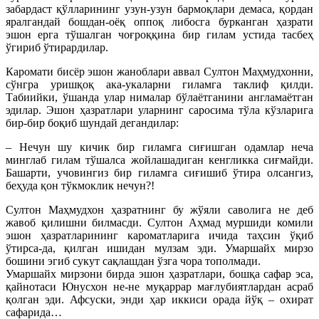
забардаст қўлларининг узун-узун бармоқлари демаса, қордан
яралгандай бошдан-оёқ оппоқ либосга бурканган ҳазрати
эшон ерга тўшалган чоғроққина бир гилам устида тасбеҳ
ўгириб ўтирардилар.
Каромати бисёр эшон жаноблари аввал Султон Маҳмудхонни,
сўнгра уришқоқ ака-укаларни гиламга таклиф қилди.
Табиийки, ўшанда улар нималар бўлаётганини англамаётган
эдилар. Эшон ҳазратлари уларнинг саросима тўла кўзларига
бир-бир боқиб шундай дегандилар:
– Нечун шу кичик бир гиламга сиғишган одамлар неча
минглаб гилам тўшалса жойлашадиган кенгликка сиғмайди.
Башарти, учовингиз бир гиламга сиғишиб ўтира олсангиз,
беҳуда қон тўкмоклик нечун?!
Султон Маҳмудхон ҳазратнинг бу жўяли саволига не деб
жавоб қилишни билмасди. Султон Аҳмад муршиди комили
эшон ҳазратларининг кароматларига ичида таҳсин ўқиб
ўтирса-да, қилган ишидан мулзам эди. Умаршайх мирзо
бошини эгиб сукут сақлашдан ўзга чора тополмади.
Умаршайх мирзони бирда эшон ҳазратлари, бошқа сафар эса,
қайнотаси Юнусхон не-не муқаррар мағлубиятлардан асраб
қолган эди. Афсуски, энди ҳар иккиси орада йўқ – охират
сафарида…