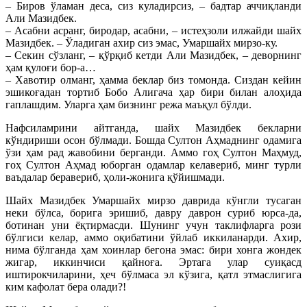
– Биров ўламан деса, сиз куладирсиз, – бадтар аччиқланди
Али Мазидбек.
– Асабни асранг, биродар, асабни, – истеҳзоли илжайди шайх
Мазидбек. – Ўладиган ахир сиз эмас, Умаршайх мирзо-ку.
– Секин сўзланг, – қўрқиб кетди Али Мазидбек, – деворнинг
ҳам қулоғи бор-а…
– Хавотир олманг, ҳамма беклар биз томонда. Сиздан кейин
эшикоғадан тортиб Бобо Алигача ҳар бири билан алоҳида
гаплашдим. Уларга ҳам бизнинг режа маъқул бўлди.
Нафсиламрини айтганда, шайх Мазидбек бекларни
кўндириши осон бўлмади. Бошда Султон Аҳмаднинг одамига
ўзи ҳам рад жавобини берганди. Аммо гоҳ Султон Маҳмуд,
гоҳ Султон Аҳмад юборган одамлар келавериб, минг турли
ваъдалар беравериб, ҳоли-жонига қўйишмади.
Шайх Мазидбек Умаршайх мирзо даврида кўнгли тусаган
неки бўлса, борига эришиб, давру даврон суриб юрса-да,
ботинан уни ёқтирмасди. Шунинг учун таклифларга рози
бўлгиси келар, аммо оқибатини ўйлаб иккиланарди. Ахир,
нима бўлганда ҳам хоинлар бегона эмас: бири хонга жондек
жигар, иккинчиси қайноға. Эртага улар суиқасд
иштирокчиларини, ҳеч бўлмаса эл кўзига, қатл этмаслигига
ким кафолат бера олади?!