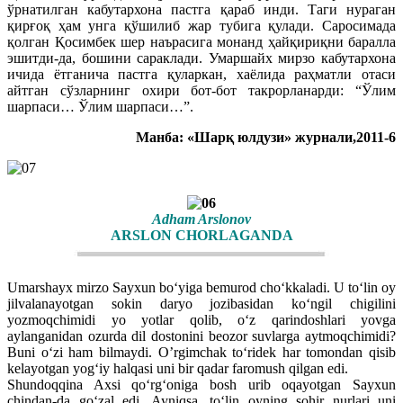
ўрнатилган кабутархона пастга қараб инди. Таги нураган
қирғоқ ҳам унга қўшилиб жар тубига қулади. Саросимада
қолган Қосимбек шер наърасига монанд ҳайқириқни баралла
эшитди-да, бошини сараклади. Умаршайх мирзо кабутархона
ичида ётганича пастга қуларкан, хаёлида раҳматли отаси
айтган сўзларнинг охири бот-бот такрорланарди: “Ўлим
шарпаси… Ўлим шарпаси…”.
Манба: «Шарқ юлдузи» журнали,2011-6
Adham Arslonov
ARSLON CHORLAGANDA
Umarshayx mirzo Sayxun bo‘yiga bemurod cho‘kkaladi. U to‘lin oy
jilvalanayotgan sokin daryo jozibasidan ko‘ngil chigilini
yozmoqchimidi yo yotlar qolib, o‘z qarindoshlari yovga
aylanganidan ozurda dil dostonini beozor suvlarga aytmoqchimidi?
Buni o‘zi ham bilmaydi. O’rgimchak to‘ridek har tomondan qisib
kelayotgan yog‘iy halqasi uni bir qadar faromush qilgan edi.
Shundoqqina Axsi qo‘rg‘oniga bosh urib oqayotgan Sayxun
chindan-da go‘zal edi. Ayniqsa, to‘lin oyning sohir nurlari uni