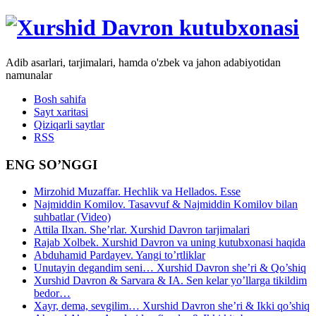
Adib asarlari, tarjimalari, hamda o'zbek va jahon adabiyotidan
namunalar
Bosh sahifa
Sayt xaritasi
Qiziqarli saytlar
RSS
ENG SO’NGGI
Mirzohid Muzaffar. Hechlik va Hellados. Esse
Najmiddin Komilov. Tasavvuf & Najmiddin Komilov bilan
suhbatlar (Video)
Attila Ilxan. She’rlar. Xurshid Davron tarjimalari
Rajab Xolbek. Xurshid Davron va uning kutubxonasi haqida
Abduhamid Pardayev. Yangi to’rtliklar
Unutayin degandim seni… Xurshid Davron she’ri & Qo’shiq
Xurshid Davron & Sarvara & IA. Sen kelar yo’llarga tikildim
bedor…
Xayr, dema, sevgilim… Xurshid Davron she’ri & Ikki qo’shiq