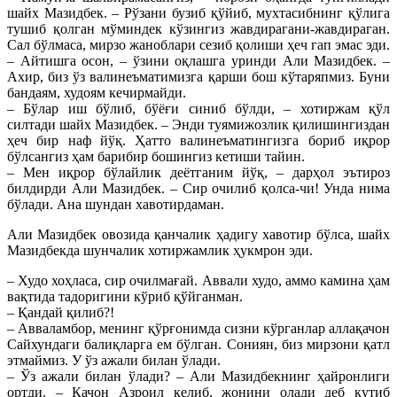
шайх Мазидбек. – Рўзани бузиб қўйиб, мухтасибнинг қўлига
тушиб қолган мўминдек кўзингиз жавдирагани-жавдираган.
Сал бўлмаса, мирзо жаноблари сезиб қолиши ҳеч гап эмас эди.
– Айтишга осон, – ўзини оқлашга уринди Али Мазидбек. –
Ахир, биз ўз валинеъматимизга қарши бош кўтаряпмиз. Буни
бандаям, худоям кечирмайди.
– Бўлар иш бўлиб, бўёғи синиб бўлди, – хотиржам қўл
силтади шайх Мазидбек. – Энди туямижозлик қилишингиздан
ҳеч бир наф йўқ. Ҳатто валинеъматингизга бориб иқрор
бўлсангиз ҳам барибир бошингиз кетиши тайин.
– Мен иқрор бўлайлик деётганим йўқ, – дарҳол эътироз
билдирди Али Мазидбек. – Сир очилиб қолса-чи! Унда нима
бўлади. Ана шундан хавотирдаман.
Али Мазидбек овозида қанчалик ҳадигу хавотир бўлса, шайх
Мазидбекда шунчалик хотиржамлик ҳукмрон эди.
– Худо хоҳласа, сир очилмағай. Аввали худо, аммо камина ҳам
вақтида тадоригини кўриб қўйганман.
– Қандай қилиб?!
– Авваламбор, менинг қўрғонимда сизни кўрганлар аллақачон
Сайхундаги балиқларга ем бўлган. Сониян, биз мирзони қатл
этмаймиз. У ўз ажали билан ўлади.
– Ўз ажали билан ўлади? – Али Мазидбекнинг ҳайронлиги
ортди. – Қачон Азроил келиб, жонини олади деб кутиб