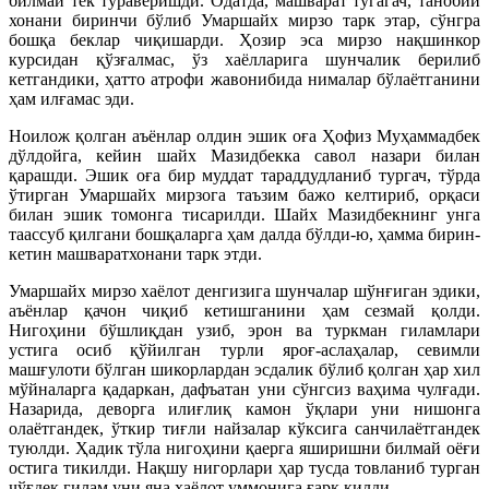
билмай тек тураверишди. Одатда, машварат тугагач, танобий
хонани биринчи бўлиб Умаршайх мирзо тарк этар, сўнгра
бошқа беклар чиқишарди. Ҳозир эса мирзо нақшинкор
курсидан қўзғалмас, ўз хаёлларига шунчалик берилиб
кетгандики, ҳатто атрофи жавонибида нималар бўлаётганини
ҳам илғамас эди.
Ноилож қолган аъёнлар олдин эшик оға Ҳофиз Муҳаммадбек
дўлдойга, кейин шайх Мазидбекка савол назари билан
қарашди. Эшик оға бир муддат тараддудланиб тургач, тўрда
ўтирган Умаршайх мирзога таъзим бажо келтириб, орқаси
билан эшик томонга тисарилди. Шайх Мазидбекнинг унга
таассуб қилгани бошқаларга ҳам далда бўлди-ю, ҳамма бирин-
кетин машваратхонани тарк этди.
Умаршайх мирзо хаёлот денгизига шунчалар шўнғиган эдики,
аъёнлар қачон чиқиб кетишганини ҳам сезмай қолди.
Нигоҳини бўшлиқдан узиб, эрон ва туркман гиламлари
устига осиб қўйилган турли яроғ-аслаҳалар, севимли
машғулоти бўлган шикорлардан эсдалик бўлиб қолган ҳар хил
мўйналарга қадаркан, дафъатан уни сўнгсиз ваҳима чулғади.
Назарида, деворга илиғлиқ камон ўқлари уни нишонга
олаётгандек, ўткир тиғли найзалар кўксига санчилаётгандек
туюлди. Ҳадик тўла нигоҳини қаерга яширишни билмай оёғи
остига тикилди. Нақшу нигорлари ҳар тусда товланиб турган
чўғдек гилам уни яна хаёлот уммонига ғарқ қилди…