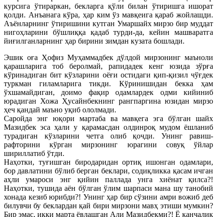
курсига ўтираркан, бекларга қўли билан ўтиришга ишорат
қолди. Анъанага кўра, ҳар ким ўз мавқеига қараб жойлашди.
Аъёнларнинг ўтиришини кутган Умаршайх мирзо бир муддат
нигоҳларини бўшлиққа қадаб турди-да, кейин машваратга
йиғилганларнинг ҳар бирини зимдан кузата бошлади.
Эшик оға Ҳофиз Муҳаммадбек дўлдой мирзонинг маъноли
қарашларига тоб беролмай, рапидадек кенг юзида зўрға
кўринадиган бит кўзларини оёғи остидаги қип-қизил чўғдек
туркман гиламларига тикди. Кўринишидан бекка ҳам
ўхшамайдиган, доимо фақир одамлардек одми кийиниб
юрадиган Хожа Ҳусайнбекнинг рангпаргина юзидан мирзо
ҳеч қандай маъно уқиб ололмади.
Саройда энг юқори мартаба ва мавқега эга бўлган шайх
Мазидбек эса ҳали у қарамасдан олдинроқ мудом ёшланиб
турадиган кўзларини четга олиб қочди. Унинг равиш-
рафторини кўрган мирзонинг юрагини совуқ ўйлар
шириллатиб ўтди.
Наҳотки, туғишган биродаридан ортиқ ишонган одамлари,
бор давлатини бўлиб берган беклари, содиқликка қасам ичган
аҳли умароси энг қийин паллада унга хиёнат қилса?!
Наҳотки, тушида аён бўлган ўлим шарпаси мана шу танобий
хонада кезиб юрибди?! Унинг ҳар бир сўзини амри вожиб деб
билувчи бу беклардан қай бири мирзони мавҳ этиши мумкин?
Бир эмас, икки марта ёвлашган Али Мазидбекми?! Ё қанчалик