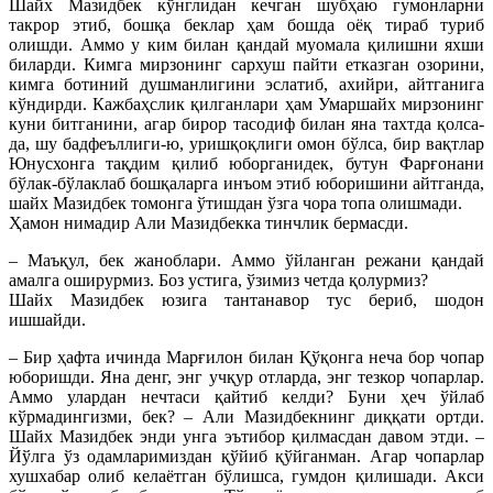
Шайх Мазидбек кўнглидан кечган шубҳаю гумонларни
такрор этиб, бошқа беклар ҳам бошда оёқ тираб туриб
олишди. Аммо у ким билан қандай муомала қилишни яхши
биларди. Кимга мирзонинг сархуш пайти етказган озорини,
кимга ботиний душманлигини эслатиб, ахийри, айтганига
кўндирди. Кажбаҳслик қилганлари ҳам Умаршайх мирзонинг
куни битганини, агар бирор тасодиф билан яна тахтда қолса-
да, шу бадфеъллиги-ю, уришқоқлиги омон бўлса, бир вақтлар
Юнусхонга тақдим қилиб юборганидек, бутун Фарғонани
бўлак-бўлаклаб бошқаларга инъом этиб юборишини айтганда,
шайх Мазидбек томонга ўтишдан ўзга чора топа олишмади.
Ҳамон нимадир Али Мазидбекка тинчлик бермасди.
– Маъқул, бек жаноблари. Аммо ўйланган режани қандай
амалга оширурмиз. Боз устига, ўзимиз четда қолурмиз?
Шайх Мазидбек юзига тантанавор тус бериб, шодон
ишшайди.
– Бир ҳафта ичинда Марғилон билан Қўқонга неча бор чопар
юборишди. Яна денг, энг учқур отларда, энг тезкор чопарлар.
Аммо улардан нечтаси қайтиб келди? Буни ҳеч ўйлаб
кўрмадингизми, бек? – Али Мазидбекнинг диққати ортди.
Шайх Мазидбек энди унга эътибор қилмасдан давом этди. –
Йўлга ўз одамларимиздан қўйиб қўйганман. Агар чопарлар
хушхабар олиб келаётган бўлишса, гумдон қилишади. Акси