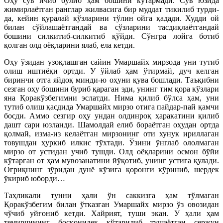
Оҳу сув ичиб бўлиб ҳам бошини кўтармади. Сув юзида
жимирлаётган ранглар жилвасига бир муддат тикилиб турди-
да, кейин қуралай кўзларини тўлин ойга қадади. Худди ой
билан сўйлашаётгандай ва сўзларини тасдиқлаётгандай
бошини силкитиб-силкитиб қўйди. Сўнгра лойга ботиб
қолган олд оёқларини ялаб, ела кетди.
Оҳу ўзидан узоқлашган сайин Умаршайх мирзода уни тутиб
олиш иштиёқи ортди. У ўйлаб ҳам ўтирмай, дуч келган
биринчи отга яйдоқ минди-ю оҳуни қува бошлади. Таъқибни
сезган оҳу бошини буриб қараган эди, унинг тим қора кўзлари
яна Қоракўзбегимни эслатди. Нима қилиб бўлса ҳам, уни
тутиб олиш қасдида Умаршайх мирзо отига пайдар-пай қамчи
босди. Аммо сезгир оҳу ундан олдинроқ ҳаракатини қилиб
дашт сари юзланди. Шамолдай елиб бораётган оҳудан ортда
қолмай, изма-из келаётган мирзонинг оти хунук ириллаган
товушдан ҳуркиб илкис тўхтади. Ўзини ўнглаб ололмаган
мирзо от устидан учиб тушди. Олд оёқларини осмон бўйи
кўтарган от ҳам мувозанатини йўқотиб, унинг устига қулади.
Оғриқнинг зўридан дунё кўзига қоронғи кўриниб, шердек
ўкириб юборди…
Таҳликали тунни ҳали ўн саккизга ҳам тўлмаган
Қоракўзбегим билан ўтказган Умаршайх мирзо ўз овозидан
чўчиб уйғониб кетди. Хайрият, туши экан. У ҳали ҳам
темирчининг босқонидек кўтарилиб тушаётган сержун