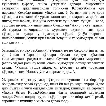
кўкрагига туфлаб, ёнига ўгирилиб қаради. Мирзонинг
эҳтиросли эркалашларидан толиққан Қоракўзбегим ҳеч
нарсадан бехабар ширин уйқуда эди. У бегимнинг тим қора
кўзларига соя ташлаб турган қалин киприкларига меҳр билан
нигоҳ ташларкан, яна ўша бехосият туш эсига тушди. Тавба,
туш ҳам шунчалик аниқ-тиниқ бўладими? Ахир, у сувларнинг
ой нурида жимирлашини, ҳуркович оҳунинг тим қора
кўзларини худди ўнгидагидек кўриб, ўт-ўланларнинг
шитирлашини, хунук ириллаган товушни ўз қулоқлари билан
эшитди-ку…
Умаршайх мирзо зарбининг зўридан не-не баҳодир йигитлар
ер ўпган забардаст қўллари билан сержун кўксини
ғижимларкан, раҳматли отаси Султон Абусаид мирзонинг
(аллоҳ ундан рози бўлсин!) овози қулоқлари остида жаранглаб
кетди: “Ўғлим, тушда яйдоқ от кўрсанг, эҳтиёт чорасини
кўрмоқ лозим. Илло, у ўлим шарпасидир…”.
Умаршайх мирзо тўшакда ўтирганча тушини яна бир бор
бошдан-охир эслаб кўрди-да, шахт билан ўрнидан турди. Ҳаво
дим бўлгани учун одатдагидан енгилроқ кийинди ва сармаст
уйқуда ётган Қоракўзбегимни ёлғиз қолдириб ҳарамдан
чиқди. Эшик олдида турган қўрчиларга эътибор ҳам бермай,
саройнинг кунчиқар қисмига қараб юрди.