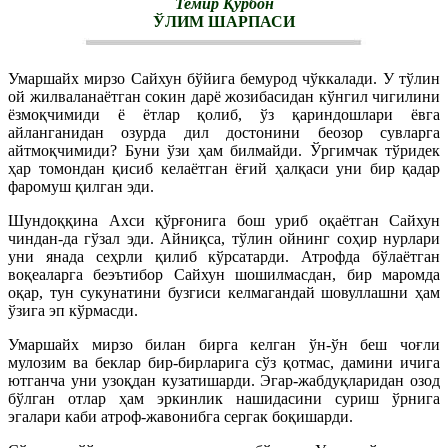
Темир Қурбон
ЎЛИМ ШАРПАСИ
Умаршайх мирзо Сайхун бўйига бемурод чўккалади. У тўлин
ой жилваланаётган сокин дарё жозибасидан кўнгил чигилини
ёзмоқчимиди ё ётлар қолиб, ўз қариндошлари ёвга
айланганидан озурда дил достонини беозор сувларга
айтмоқчимиди? Буни ўзи ҳам билмайди. Ўргимчак тўридек
ҳар томондан қисиб келаётган ёғий ҳалқаси уни бир қадар
фаромуш қилган эди.
Шундоққина Ахси қўрғонига бош уриб оқаётган Сайхун
чиндан-да гўзал эди. Айниқса, тўлин ойнинг соҳир нурлари
уни янада сеҳрли қилиб кўрсатарди. Атрофда бўлаётган
воқеаларга беэътибор Сайхун шошилмасдан, бир маромда
оқар, тун сукунатини бузгиси келмагандай шовуллашни ҳам
ўзига эп кўрмасди.
Умаршайх мирзо билан бирга келган ўн-ўн беш чоғли
мулозим ва беклар бир-бирларига сўз қотмас, дамини ичига
ютганча уни узоқдан кузатишарди. Эгар-жабдуқларидан озод
бўлган отлар ҳам эркинлик нашидасини суриш ўрнига
эгалари каби атроф-жавонибга сергак боқишарди.