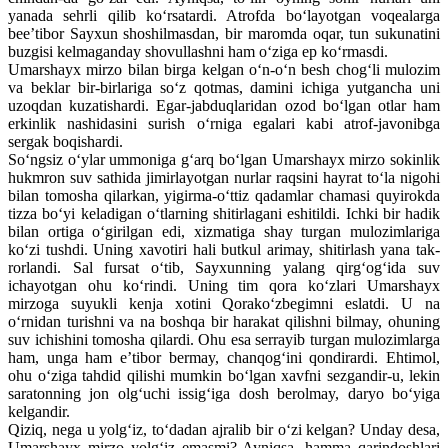
yanada sehrli qilib ko‘rsatardi. Atrofda bo‘layotgan voqealarga
bee’tibor Sayxun shoshilmasdan, bir maromda oqar, tun sukunatini
buzgisi kelmaganday shovullashni ham o‘ziga ep ko‘rmasdi.
Umarshayx mirzo bilan birga kelgan o‘n-o‘n besh chog‘li mulozim
va beklar bir-birlariga so‘z qotmas, damini ichiga yutgancha uni
uzoqdan kuzatishardi. Egar-jabduqlaridan ozod bo‘lgan otlar ham
erkinlik nashidasini surish o‘rniga egalari kabi atrof-javonibga
sergak boqishardi.
So‘ngsiz o‘ylar ummoniga g‘arq bo‘lgan Umarshayx mirzo sokinlik
hukmron suv sathida jimirlayotgan nurlar raqsini hayrat to‘la nigohi
bilan tomosha qilarkan, yigirma-o‘ttiz qadamlar chamasi quyirokda
tizza bo‘yi keladigan o‘tlarning shitirlagani eshitildi. Ichki bir hadik
bilan ortiga o‘girilgan edi, xizmatiga shay turgan mulozimlariga
ko‘zi tushdi. Uning xavotiri hali butkul arimay, shitirlash yana tak­
rorlandi. Sal fursat o‘tib, Sayxunning yalang qirg‘og‘ida suv
ichayotgan ohu ko‘rindi. Uning tim qora ko‘zlari Umarshayx
mirzoga suyukli kenja xotini Qorako‘zbegimni eslatdi. U na
o‘rnidan turishni va na boshqa bir harakat qilishni bilmay, ohuning
suv ichishini tomosha qilardi. Ohu esa serrayib turgan mulozimlarga
ham, unga ham e’tibor bermay, chanqog‘ini qondirardi. Ehtimol,
ohu o‘ziga tahdid qilishi mumkin bo‘lgan xavfni sezgandir-u, lekin
saratonning jon olg‘uchi issig‘iga dosh berolmay, daryo bo‘yiga
kelgandir.
Qiziq, nega u yolg‘iz, to‘dadan ajralib bir o‘zi kelgan? Unday desa,
Umarshayx mirzo yolg‘iz emasmi? Ayniqsa, hamma qarindoshlari