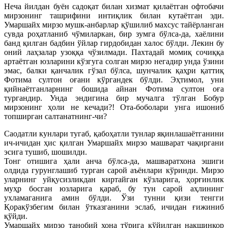
Неча йилдан буён садоқат билан хизмат қилаётган офтобачи
мирзонинг ташрифини интиқлик билан кутаётган эди.
Умаршайх мирзо мушк-анбарлар қўшилиб махсус тайёрланган
сувда роҳатланиб чўмиларкан, бир зумга бўлса-да, хаёлини
банд қилган бадбин ўйлар гирдобидан халос бўлди. Лекин бу
оний лаҳзалар узоққа чўзилмади. Пахтадай момиқ сочиққа
артаётган юзларини кўзгуга солган мирзо негадир унда ўзини
эмас, балки қанчалик гўзал бўлса, шунчалик қаҳри қаттиқ
Фотима султон оғани кўргандек бўлди. Эҳтимол, уни
қийнаётганларнинг бошида айнан Фотима султон оға
тургандир. Унда эндигина бир мучалга тўлган Бобур
мирзонинг ҳоли не кечади?! Ота-боболари унга ишониб
топширган салтанатнинг-чи?
Саодатли кунлари тугаб, қабоҳатли тунлар яқинлашаётганини
ич-ичидан ҳис қилган Умаршайх мирзо машварат чақиргани
эсига тушиб, шошилди.
Тонг отишига ҳали анча бўлса-да, машваратхона эшиги
олдида гурунглашиб турган сарой аъёнлари кўринди. Мирзо
уларнинг уйқусизликдан киртайган кўзларига, ҳорғинлик
муҳр босган юзларига қараб, бу тун сарой аҳлининг
ухламаганига амин бўлди. Ўзи тунни қизи тенгги
Қоракўзбегим билан ўтказганини эслаб, ичидан ғижиниб
қўйди.
Умаршайх мирзо танобий хона тўрига қўйилган нақшинкор