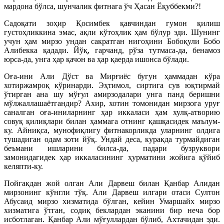
мардона бўлса, шунчалик фитнага ўч Ҳасан Ёқуббекми?!
Садоқати зоҳир Қосимбек қавчиндан гумон қилиш
густоҳликкина эмас, ақли кўтоҳлик ҳам бўлур эди. Шунинг
учун ҳам мирзо ундан сакратган нигоҳини Бобоқули Бобо
Алибекка қадади. Йўқ, гарчанд, рўза тутмаса-да, бенамоз
юрса-да, унга ҳар қачон ва ҳар қаерда ишонса бўлади.
Оға-ини Али Дўст ва Мирғиёс бугун ҳаммадан кўра
хотиржамроқ кўринарди. Эҳтимол, сиртига сув юқтирмай
ўтирган ана шу мўғул амирзодалари унга панд беришни
мўлжаллашаётгандир? Ахир, хотин томонидан мирзога уруғ
саналган оға-иниларнинг ҳар иккаласи ҳам хулқ-атворию
совуқ қилиқлари билан ҳаммага отнинг қашқасидек маълум-
ку. Айниқса, мунофиқлигу фитнакорликда уларнинг олдига
тушадиган одам зоти йўқ. Ундай деса, куракда турмайдиган
беъмани ишларини билса-да, падари бузруквори
замонидагидек ҳар иккаласининг ҳурматини жойига қўйиб
келяпти-ку.
Пойгакдан жой олган Али Дарвеш билан Қанбар Алидан
мирзонинг кўнгли тўқ. Али Дарвеш илгари отаси Султон
Абусаид мирзо хизматида бўлган, кейин Умаршайх мирзо
хизматига ўтган, содиқ беклардан эканини бир неча бор
исботлаган. Қанбар Али мўғуллардан бўлиб, Ахтачидан эди.