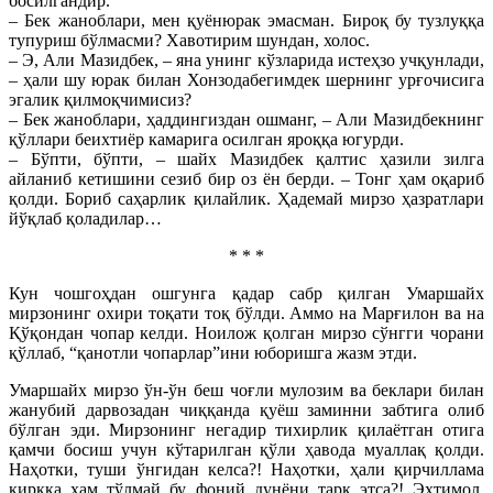
босилгандир.
– Бек жаноблари, мен қуёнюрак эмасман. Бироқ бу тузлуққа
тупуриш бўлмасми? Хавотирим шундан, холос.
– Э, Али Мазидбек, – яна унинг кўзларида истеҳзо учқунлади,
– ҳали шу юрак билан Хонзодабегимдек шернинг урғочисига
эгалик қилмоқчимисиз?
– Бек жаноблари, ҳаддингиздан ошманг, – Али Мазидбекнинг
қўллари беихтиёр камарига осилган яроққа югурди.
– Бўпти, бўпти, – шайх Мазидбек қалтис ҳазили зилга
айланиб кетишини сезиб бир оз ён берди. – Тонг ҳам оқариб
қолди. Бориб саҳарлик қилайлик. Ҳадемай мирзо ҳазратлари
йўқлаб қоладилар…
* * *
Кун чошгоҳдан ошгунга қадар сабр қилган Умаршайх
мирзонинг охири тоқати тоқ бўлди. Аммо на Марғилон ва на
Қўқондан чопар келди. Ноилож қолган мирзо сўнгги чорани
қўллаб, “қанотли чопарлар”ини юборишга жазм этди.
Умаршайх мирзо ўн-ўн беш чоғли мулозим ва беклари билан
жанубий дарвозадан чиққанда қуёш заминни забтига олиб
бўлган эди. Мирзонинг негадир тихирлик қилаётган отига
қамчи босиш учун кўтарилган қўли ҳавода муаллақ қолди.
Наҳотки, туши ўнгидан келса?! Наҳотки, ҳали қирчиллама
қирққа ҳам тўлмай бу фоний дунёни тарк этса?! Эҳтимол,