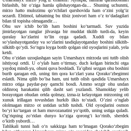
birlashib, bir o‘ziga hamla qilishayotgan-da… Shuning uchunmi,
mirzo hatto mulozimu qo‘rchilari qurshovida ham o‘zini yolg‘iz
sezardi. Ehtimol, tabiatning bu tilsiz jonivori ham o‘z to‘dadagilari
bilan til topisha olmagandir…
Ohu suv ichib bo‘lib ham boshini ko‘tarmadi. Suv yuzida
jimirlayotgan rang­lar jilvasiga bir muddat tikilib turdi-da, keyin
quralay ko‘zlarini to‘lin oyga qadadi. Xuddi oy bilan
so‘ylashayotganday va so‘zlarini tasdiqlayotganday boshini silkitib-
silkitib qo‘ydi. So‘ngra loyga botib qolgan old oyoqlarini yalab, yela
ketdi.
Ohu o‘zidan uzoqlashgan sayin Umarshayx mirzoda uni tutib olish
ishtiyoqi ortdi. U o‘ylab ham o‘tirmay, duch kelgan birinchi otga
yaydoq mindi-yu, ohuni quva boshladi. Ta’qibni sezgan ohu boshini
burib qaragan edi, uning tim qora ko‘zlari yana Qorako‘zbegimni
eslatdi. Nima qilib bo‘lsa ham, uni tutib olish qasdida Umarshayx
mirzo otiga paydar-pay qamchi bosdi. Ammo sezgir ohu undan
oldinroq harakatini qilib dasht sari yuzlandi. Shamolday yelib
borayotgan ohudan ortda qolmay, izma-iz kelayotgan mirzoning oti
xunuk irillagan tovushdan hurkib ilkis to‘xtadi. O’zini o‘nglab
ololmagan mirzo ot ustidan uchib tushdi. Old oyoqlarini osmon
bo‘yi ko‘targan ot ham muvozanatini yo‘qotib, uning ustiga quladi.
Og‘riqning zo‘ridan dunyo ko‘ziga qorong‘i ko‘rinib, sherdek
o‘kirib yubordi…
Tahlikali tunni hali o‘n sakkizga ham to‘lmagan Qorako‘zbegim