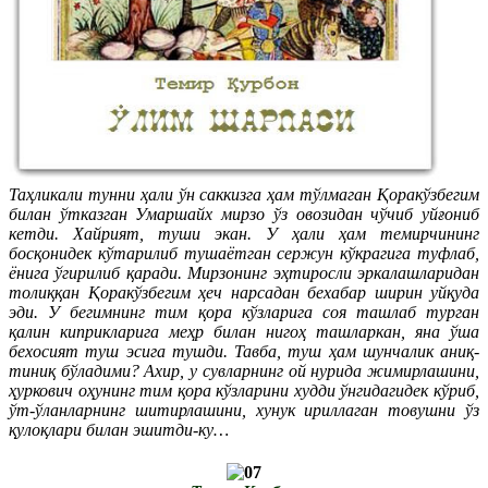
Таҳликали тунни ҳали ўн саккизга ҳам тўлмаган Қоракўзбегим
билан ўтказган Умаршайх мирзо ўз овозидан чўчиб уйғониб
кетди. Хайрият, туши экан. У ҳали ҳам темирчининг
босқонидек кўтарилиб тушаётган сержун кўкрагига туфлаб,
ёнига ўгирилиб қаради. Мирзонинг эҳтиросли эркалашларидан
толиққан Қоракўзбегим ҳеч нарсадан бехабар ширин уйқуда
эди. У бегимнинг тим қора кўзларига соя ташлаб турган
қалин киприкларига меҳр билан нигоҳ ташларкан, яна ўша
бехосият туш эсига тушди. Тавба, туш ҳам шунчалик аниқ-
тиниқ бўладими? Ахир, у сувларнинг ой нурида жимирлашини,
ҳуркович оҳунинг тим қора кўзларини худди ўнгидагидек кўриб,
ўт-ўланларнинг шитирлашини, хунук ириллаган товушни ўз
қулоқлари билан эшитди-ку…