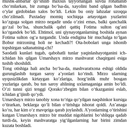
mushk-anbarlar qo‘shilib maxsus tayyorlangan suvda rohatlanib
cho‘milarkan, bir zumga bo‘lsa-da, xayolini band qilgan badbin
o‘ylar girdobidan xalos bo‘ldi. Lekin bu oniy lahzalar uzoqqa
cho‘zilmadi. Paxtaday momiq sochiqqa artayotgan yuzlarini
ko‘zguga solgan mirzo negadir unda o‘zini emas, balki qanchalik
go‘zal bo‘lsa, shunchalik qahri qattiq Fotima sulton og‘ani
ko‘rgandek bo‘ldi. Ehtimol, uni qiynayotganlarning boshida aynan
Fotima sulton og‘a turgandir. Unda endigina bir muchalga to‘lgan
Bobur mirzoning holi ne kechadi?! Ota-bobolari unga ishonib
topshirgan saltanatning-chi?
Saodatli kunlari tugab, qabohatli tunlar yaqinlashayotganini ich-
ichidan his qilgan Umarshayx mirzo mashvarat chaqirgani esiga
tushib shoshildi.
Tong otishiga hali ancha bo‘lsa-da, mashvaratxona eshigi oldida
gurunglashib turgan saroy a’yonlari ko‘rindi. Mirzo ularning
uyqusizlikdan kirtaygan ko‘zlariga, horg‘inlik muhr bosgan
yuzlariga qarab, bu tun saroy ahlining uxlamaganiga amin bo‘ldi.
O’zi tunni qizi tenggi Qorako‘zbegim bilan o‘tkazganini eslab,
ichidan g‘ijinib qo‘ydi.
Umarshayx mirzo tanobiy xona to‘riga qo‘yilgan naqshinkor kursiga
o‘tirarkan, beklarga qo‘li bilan o‘tirishga ishorat qoldi. An’anaga
ko‘ra, har kim o‘z mavqeiga qarab joylashdi. A’yonlarning o‘tirishini
kutgan Umarshayx mirzo bir muddat nigohlarini bo‘shliqqa qadab
turdi-da, keyin mashvaratga yig‘ilganlarning har birini zimdan
kuzata boshladi.