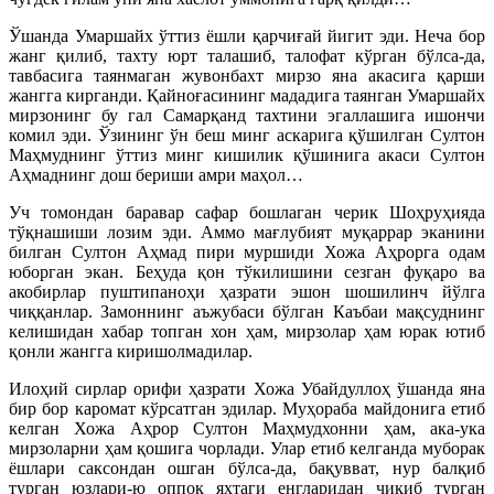
Ўшанда Умаршайх ўттиз ёшли қарчиғай йигит эди. Неча бор
жанг қилиб, тахту юрт талашиб, талофат кўрган бўлса-да,
тавбасига таянмаган жувонбахт мирзо яна акасига қарши
жангга кирганди. Қайноғасининг мададига таянган Умаршайх
мирзонинг бу гал Самарқанд тахтини эгаллашига ишончи
комил эди. Ўзининг ўн беш минг аскарига қўшилган Султон
Маҳмуднинг ўттиз минг кишилик қўшинига акаси Султон
Аҳмаднинг дош бериши амри маҳол…
Уч томондан баравар сафар бошлаган черик Шоҳруҳияда
тўқнашиши лозим эди. Аммо мағлубият муқаррар эканини
билган Султон Аҳмад пири муршиди Хожа Аҳрорга одам
юборган экан. Беҳуда қон тўкилишини сезган фуқаро ва
акобирлар пуштипаноҳи ҳазрати эшон шошилинч йўлга
чиққанлар. Замоннинг аъжубаси бўлган Каъбаи мақсуднинг
келишидан хабар топган хон ҳам, мирзолар ҳам юрак ютиб
қонли жангга киришолмадилар.
Илоҳий сирлар орифи ҳазрати Хожа Убайдуллоҳ ўшанда яна
бир бор каромат кўрсатган эдилар. Муҳораба майдонига етиб
келган Хожа Аҳрор Султон Маҳмудхонни ҳам, ака-ука
мирзоларни ҳам қошига чорлади. Улар етиб келганда муборак
ёшлари саксондан ошган бўлса-да, бақувват, нур балқиб
турган юзлари-ю оппоқ яхтаги енгларидан чиқиб турган