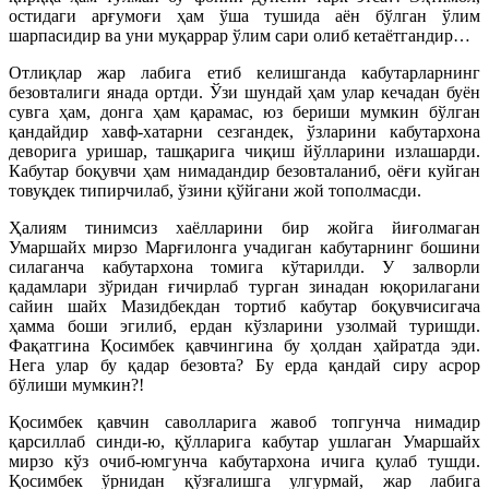
остидаги арғумоғи ҳам ўша тушида аён бўлган ўлим
шарпасидир ва уни муқаррар ўлим сари олиб кетаётгандир…
Отлиқлар жар лабига етиб келишганда кабутарларнинг
безовталиги янада ортди. Ўзи шундай ҳам улар кечадан буён
сувга ҳам, донга ҳам қарамас, юз бериши мумкин бўлган
қандайдир хавф-хатарни сезгандек, ўзларини кабутархона
деворига уришар, ташқарига чиқиш йўлларини излашарди.
Кабутар боқувчи ҳам нимадандир безовталаниб, оёғи куйган
товуқдек типирчилаб, ўзини қўйгани жой тополмасди.
Ҳалиям тинимсиз хаёлларини бир жойга йиғолмаган
Умаршайх мирзо Марғилонга учадиган кабутарнинг бошини
силаганча кабутархона томига кўтарилди. У залворли
қадамлари зўридан ғичирлаб турган зинадан юқорилагани
сайин шайх Мазидбекдан тортиб кабутар боқувчисигача
ҳамма боши эгилиб, ердан кўзларини узолмай туришди.
Фақатгина Қосимбек қавчингина бу ҳолдан ҳайратда эди.
Нега улар бу қадар безовта? Бу ерда қандай сиру асрор
бўлиши мумкин?!
Қосимбек қавчин саволларига жавоб топгунча нимадир
қарсиллаб синди-ю, қўлларига кабутар ушлаган Умаршайх
мирзо кўз очиб-юмгунча кабутархона ичига қулаб тушди.
Қосимбек ўрнидан қўзғалишга улгурмай, жар лабига