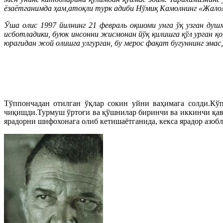
ёзаётганимда ҳам,атоқли турк адиби Нўмиқ Камолнинг «Жало
Ўша олис 1997 йилнинг 21 февраль оқшоми унга ўқ узган ду
исботладики, буюк инсонни жисмонан йўқ қилишга қўл урган қ
юрагидан жой олишга улгурган, бу мерос фақат бугуннинг эмас,
Тўппончадан отилган ўқлар сокин уйни ваҳимага солди.Кўп
чиқишди.Турмуш ўртоғи ва қўшнилар биринчи ва иккинчи қава
ярадорни шифохонага олиб кетишаётганида, кекса ярадор азобл