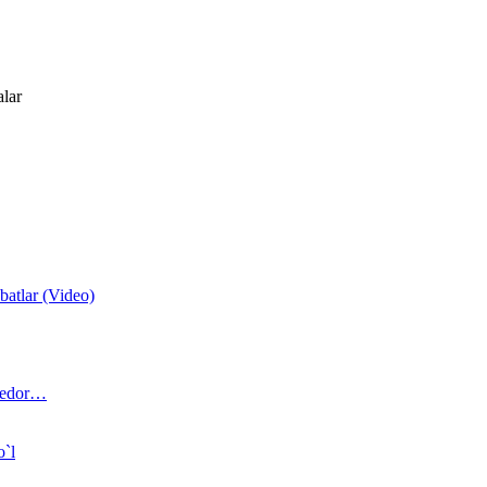
alar
atlar (Video)
 bedor…
o`l