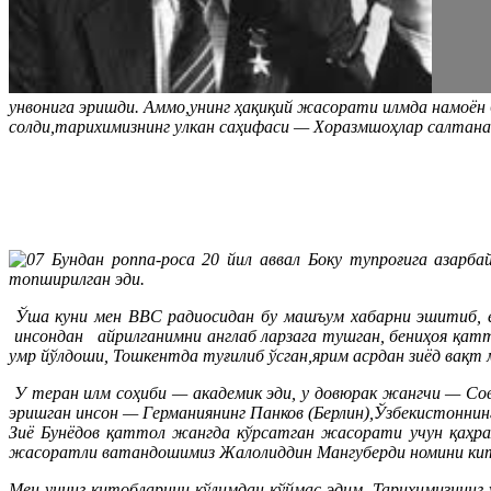
унвонига эришди. Аммо,унинг ҳақиқий жасорати илмда намоён
солди,тарихимизнинг улкан саҳифаси — Хоразмшоҳлар салтана
Бундан роппа-роса 20 йил аввал Боку тупроғига азарба
топширилган эди.
Ўша куни мен BBC радиосидан бу машъум хабарни эшитиб, ёр
инсондан айрилганимни англаб ларзага тушган, бениҳоя қатт
умр йўлдоши, Тошкентда туғилиб ўсган,ярим асрдан зиёд вақт 
У теран илм соҳиби — академик эди, у довюрак жангчи — Со
эришган инсон — Германиянинг Панков (Берлин),Ўзбекистоннин
Зиё Бунёдов қаттол жангда кўрсатган жасорати учун қаҳрам
жасоратли ватандошимиз Жалолиддин Мангуберди номини кито
Мен унинг китобларини қўлимдан қўймас эдим. Тарихимизни