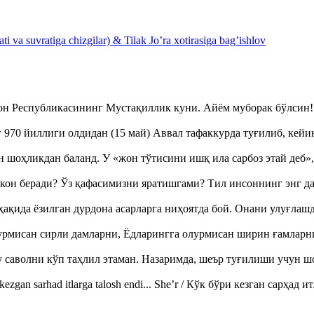
 va suvratiga chizgilar) & Tilak Jo’ra xotirasiga bag’ishlov
тон Республикасининг Мустақиллик куни. Айём муборак бўлси
970 йиллиги олдидан (15 май) Аввал тафаккурда туғилиб, кейи
оҳликдан баланд. У «жон тўтисини ишқ ила сарбоз этай деб
кон беради? Ўз қафасимизни яратишгами? Тил инсоннинг энг д
ақида ёзилган дурдона асарларга ниҳоятда бой. Онани улуғла
урмисан сирли дамларни, Ёдларингга олурмисан ширин ғамларн
аволни кўп таҳлил этаман. Назаримда, шеър туғилиши учун 
ezgan sarhad itlarga talosh endi... She’r / Кўк бўри кезган сарҳад 