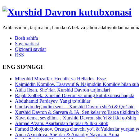
Adib asarlari, tarjimalari, hamda o'zbek va jahon adabiyotidan namun
Bosh sahifa
Sayt xaritasi
Qiziqarli saytlar
RSS
ENG SO’NGGI
Mirzohid Muzaffar. Hechlik va Hellados. Esse
Najmiddin Komilov. Tasavvuf & Najmiddin Komilov bilan suhb
Attila Ilxan. She’rlar. Xurshid Davron tarjimalari
Rajab Xolbek. Xurshid Davron va uning kutubxonasi haqida
Abduhamid Pardayev. Yangi to’rtliklar
Unutayin degandim seni… Xurshid Davron she’ri & Qo’shiq
Xurshid Davron & Sarvara & IA. Sen kelar yo’llarga tikildim
Xayr, dema, sevgilim… Xurshid Davron she’ri & Ikki qo’shiq
Ahmad A’zam. Asarlaridan fiqralar & Ikki kitob
Farhod Bobojonov. Orzuga eltuvchi yo‘l & Yulduzlar yurgan y
Anna Axmatova. She’rlar & Anatoliy Nayman. Anna