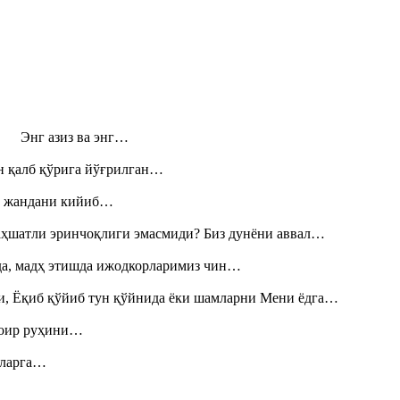
н! Энг азиз ва энг…
н қалб қўрига йўғрилган…
», жандани кийиб…
аҳшатли эринчоқлиги эмасмиди? Биз дунёни аввал…
шда, мадҳ этишда ижодкорларимиз чин…
и, Ёқиб қўйиб тун қўйнида ёки шамларни Мени ёдга…
шоир руҳини…
итларга…