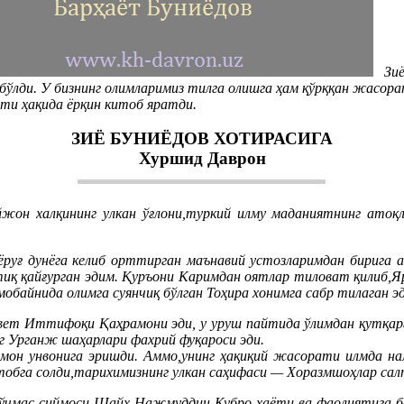
Зиё 
 бўлди. У бизнинг олимларимиз тилга олишга ҳам қўрққан жасо
ти ҳақида ёрқин китоб яратди.
ЗИЁ БУНИЁДОВ ХОТИРАСИГА
Хуршид Даврон
йжон халқининг улкан ўғлони,туркий илму маданиятнинг атоқ
уғ дунёга келиб орттирган маънавий устозларимдан бирига айл
иқ қайғурган эдим. Қуръони Каримдан оятлар тиловат қилиб,Яр
мобайнида олимга суянчиқ бўлган Тоҳира хонимга сабр тилаган э
вет Иттифоқи Қаҳрамони эди, у уруш пайтида ўлимдан қутқарга
г Урганж шаҳарлари фахрий фуқароси эди.
он унвонига эришди. Аммо,унинг ҳақиқий жасорати илмда нам
бга солди,тарихимизнинг улкан саҳифаси — Хоразмшоҳлар сал
нг ўчмас сиймоси Шайх Нажмуддин Кубро ҳаёти ва фаолиятига 