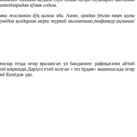
итобларидан кўмак олдим.
имни жисмонан йўқ қилиш эди. Аммо, орадан ўтган вақт шуни
Бунёдов қолдирган мерос туркий миллатнинг,тафаккур аҳлининг
нилар тезда оғир яраланган ул банданинг рафиқасини айтиб
иб киришди.Дарҳол етиб келган » тез ёрдам» машинасида оғир
иё Бунёдов эди.