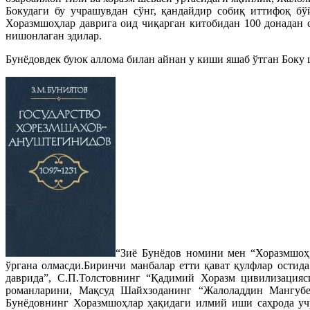
Бокудаги бу учрашувдан сўнг, қандайдир собиқ иттифоқ б
Хоразмшоҳлар даврига оид чиқарган китобидан 100 донадан с
нишонлаган эдилар.
Бунёдовдек буюк аллома билан айнан у киши яшаб ўтган Боку
“Зиё Бунёдов номини мен “Хоразмшоҳ 
ўргана олмасди.Биринчи манбалар етти қават қулфлар остид
даврида”, С.П.Толстовнинг “Қадимий Хоразм цивилизацияси
романларини, Мақсуд Шайхзоданинг “Жалоладдин Мангубе
Бунёдовнинг Хоразмшоҳлар ҳақидаги илмий иши саҳрода учр