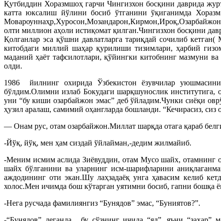
Қутбиддин Хоразмшоҳ гарчи Чингизхон босқини даврида журъа
катта юксалиш йўлини босиб ўтганини ўқиганимда Хоразм 
Мовароуннаҳр,Хуросон,Мозандарон,Кирмон,Ироқ,Озарбайжон, 
олти миллион аҳоли истиқомат қилган.Чингизхон босқини да
Қолганлар эса қўшни давлатларга тариқдай сочилиб кетган(
китобдаги миллий шаҳар қурилиши тизимлари, ҳарбий гизомл
маданий ҳаёт тафсилотлари, қўйингки китобнинг мазмуни ва
олди.
1986 йилнинг охирида Ўзбекистон ёзувчилар уюшмасини
бўлдим.Олимни излаб Бокудаги шарқшунослик институтига, 
уни “бу киши озарбайжон эмас” деб ўйладим.Чунки сиёқи оврў
ҳузил аралаш, самимий оҳангларда бошланди. “Кечирасиз, сиз
— Онам рус, отам озарбайжон.Миллат шарқда отага қараб белги
-Йўқ, йўқ, мен ҳам сиздай ўйлайман,-дедим жилмайиб.
-Меним исмим аслида Зиёвуддин, отам Мусо шайх, отамнинг 
шайх бўлганини ва уларнинг исм-шарифларини аниқлаганман
аждодининг оти экан.Шу лаҳзадаёқ унга ҳавасим келиб кет
холос.Мен ичимда бош кўтарган уятимни босиб, гапни бошқа ё
-Нега русчада фамилиянгиз “Бунядов” эмас, “Буниятов?”.
-“Бунядов” деганда , бу сўзнинг ичида “яд”, яъни “захар”