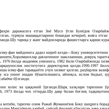
фахри даражасига етган Зиё Мусо ўғли Бунёдов Озарбайж
 келган, турмуш машаққатларини бошидан кечириб, вояга етган
ошланди.Шу тариқа у жанг майдонларида фашистларга қарши кур
 илму-фан майдонига дадил кириб келди—Боку университетини 
анияти,Хоразмшохлар давлатининг шаклланиши, довруқ таратга
, 1976 йилда академик унвонига, 1982 йили Озарбайжонда хизма
Шарқшунослик институтига директорлик қилди.1990-1997 йил
миша илму-фан тараққиёти учун хизмат қилган, раҳбарлик вази
у эса унинг ишдан бўшатилишига, айниқса, ислом бидъат, хур
сабабчи бўлганди.
хини холис ва ҳаққоний ўрганди.Шарқ халқлари тарихини ў
, 1973 йилда чоп эттирди.Шу давр билан боғлиқ тадқиқотин
 котиби, тарихчи олим Ражаб Жуманиёзов Боку шаҳрига боради
иддин Мангуберди ҳарбий, сиёсий фаолият кўрсатган давр ҳақид