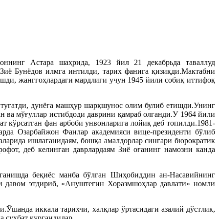
оннинг Астара шаҳрида, 1923 йил 21 декабрьда таваллуд
 Зиё Бунёдов илмга интилди, тарих фанига қизиқди.Мактабни
ашди, жанггоҳлардаги мардлиги учун 1945 йили собиқ иттифоқ
тугатди, дунёга машҳур шарқшунос олим булиб етишди.Унинг
н ва мўғуллар истибдоди даврини қамраб олганди.У 1964 йили
т кўрсатган фан арбоби унвонларига лойиқ деб топилди.1981-
ларда Озарбайжон Фанлар академияси вице-президенти бўлиб
фаларида ишлаганидаям, бошқа амалдорлар сингари бюрократик
офот, деб келинган даврлардаям Зиё оғанинг намозни канда
рганишда беқиёс манба бўлган Шиҳобиддин ан-Насавийнинг
и давом этдириб, «Ануштегин Хоразмшоҳлар давлати» номли
.Ўшанда иккала тарихчи, халқлар ўртасидаги азалий дўстлик,
а суҳбат қургандилар.