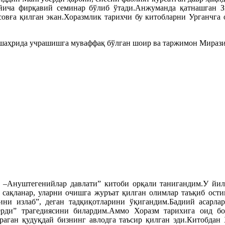
ўйича фирқавий семинар бўлиб ўтади.Анжуманда қатнашган 
овға қилган экан.Хоразмлик тарихчи бу китобларни Урганчга 
 шаҳрида учрашишга муваффақ бўлган шоир ва таржимон Миразиз
–Ануштегенийлар давлати” китоби орқали танигандим.У йилл
а сақланар, уларни очишга журъат қилган олимлар таъқиб ост
ни излаб”, деган тадқиқотларини ўқигандим.Бадиий асарлар
рди” трагедиясини билардим.Аммо Хоразм тарихига оид бо
аган қудуқдай бизнинг авлодга таъсир қилган эди.Китобдан