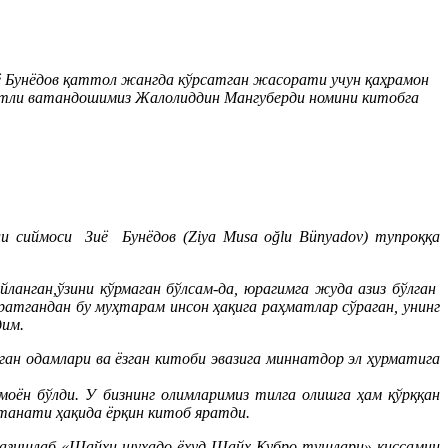
Бунёдов қаттол жангда кўрсатган жасорати учун қаҳрамон
ратли ватандошимиз Жалолиддин Мангуберди номини китобга
ли сиймоcи Зиё Бунёдов (Ziya Musa oğlu Bünyadov) тупроққа
анган,ўзини кўрмаган бўлсам-да, юрагимга жуда азиз бўлган
атгандан бу муҳтарам инсон ҳақига раҳматлар сўраган, унинг
дим.
н одамлари ва ёзган китоби эвазига миннатдор эл ҳурматига
оён бўлди. У бизнинг олимларимиз тилга олишга ҳам қўрққан
танати ҳақида ёрқин китоб яратди.
бағишлаб «Шайхи шуҳадо ёхуд Шайх Кубро тушлари» қиссамни