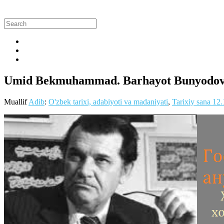
Umid Bekmuhammad. Barhayot Bunyodov 
Muallif
Adib
:
O'zbek tarixi, adabiyoti va madaniyati
,
Tarixiy sana
12.