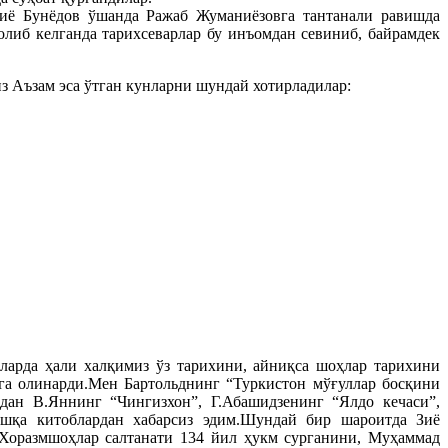
Зиё Бунёдов ўшанда Ражаб Жуманиёзовга тантанали равишда
олиб келганда тарихсеварлар бу инъомдан севиниб, байрамдек
 Аъзам эса ўтган кунларни шундай хотирладилар:
арда ҳали халқимиз ўз тарихини, айниқса шоҳлар тарихини
ига олинарди.Мен Бартольднинг “Туркистон мўғуллар босқини
дан В.Яннинг “Чингизхон”, Г.Абашидзенинг “Ялдо кечаси”,
шқа китоблардан хабарсиз эдим.Шундай бир шароитда Зиё
 Хоразмшоҳлар салтанати 134 йил ҳукм сурганини, Муҳаммад