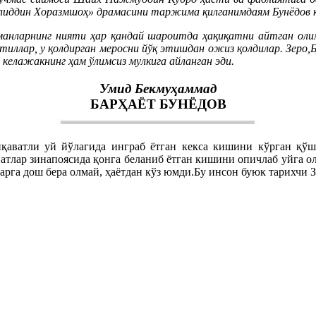
лиддин Хоразмшоҳ» драмасини таржима қилганимдаям Бунёдов к
шманларнинг нияти ҳар қандай шароитда ҳақиқатни айтган ол
отиллар, у қолдирган меросни йўқ этишдан ожиз қолдилар. Зеро,
 келажакнинг ҳам ўлимсиз мулкига айланган эди.
Умид Бекмуҳаммад
БАРҲАЁТ БУНЁДОВ
қаватли уй йўлагида инграб ётган кекса кишини кўрган қўш
тлар зинапоясида қонга беланиб ётган кишини опичлаб уйга ол
арга дош бера олмай, ҳаётдан кўз юмди.Бу инсон буюк тарихчи З