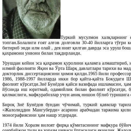
Туркий мусулмон халқларнинг 
топган.Болалиги ғоят алғов долғовли 30-40 йилларга тўғри
битириб энди илм олай , дея ният қилган даврда эса уруш б
қахрамони унвони билан тақдирланди.
Урушдан кейин эса қаҳрамон қуролини қаламга алмаштириб,
илмий фаолияти Яқин ва Ўрта Шарқ давлатлари тарихи ва мад
докторлик диссертациясини ҳимоя қилди.1965 йили профессор
1986, 1988-1997 йилларда икки бор қайта-қайта Бокудаги 
фаолият кўрсатди.Зиё Бунёдов қайси вазифада ишламасин, ҳа
йўсинда иш юритмай, одамийлик билан фаолият кўрсатди, б
қилмаслиги, мафкурабозлар учун аниқ нишон бўлиб туришига 
Бироқ Зиё Бунёдов бундан чўчимай, туркий қавмлар тари
«Жалолиддин Мангуберди» асарини арабчадан таржима қилиб
монографиясини ҳам нашр этдиради.
1974 йили Хоразм вилоят фирқа қўмитасининг мафкура бўйича
озарбайжон тили ва хоразм шеваси ўртасидаги яқинлик, Жалол