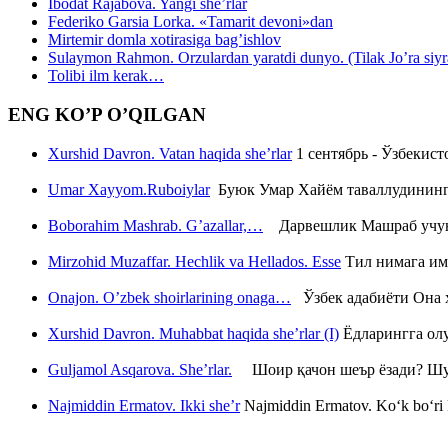
Ibodat Rajabova. Yangi she’rlar
Federiko Garsia Lorka. «Tamarit devoni»dan
Mirtemir domla xotirasiga bag’ishlov
Sulaymon Rahmon. Orzulardan yaratdi dunyo. (Tilak Jo’ra siyrati
Tolibi ilm kerak…
ENG KO’P O’QILGAN
Xurshid Davron. Vatan haqida she’rlar
1 сентябрь - Ўзбекис
Umar Xayyom.Ruboiylar
Буюк Умар Хайём таваллудининг 
Boborahim Mashrab. G’azallar,…
Дарвешлик Машраб учун ш
Mirzohid Muzaffar. Hechlik va Hellados. Esse
Тил нимага им
Onajon. O’zbek shoirlarining onaga…
Ўзбек адабиёти Она ҳ
Xurshid Davron. Muhabbat haqida she’rlar (I)
Ёдларингга ол
Guljamol Asqarova. She’rlar.
Шоир қачон шеър ёзади? Шу с
Najmiddin Ermatov. Ikki she’r
Najmiddin Ermatov. Ko‘k bo‘ri k