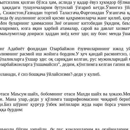
тсизлик қилган бўлса ҳам, аслида у қадар ёвуз ҳукмдор бўлма
ҳақидаги тушунчаларим бутунлай ўзгариб кетди.Ўзингиз ўй
Сижистон,Ғазнадан тортиб Таласгача,Фарғонадан Ўзгангача қа
врида бу аҳолининг асосий қисми қаҳрамонларча жанг қилиб, қ
 Мен буларнинг ҳаммасини Зиё оғанинг китобидан ўқидим, ба
аримиз, юзга яқин ҳарбий атамалар, сарой ва давлат хизмат
 маълумотлар доираси ҳаддан зиёд кенг эди; шу боис менда ў
нг Адабиёт фондидан Озарбайжон ёзувчиларининг ижод у
олимнинг расмий иш жойига бордим.У ҳеч қандай расмиятсиз, 
паликларга ўхшар эди: оқ сариқдан келган, рус мужикларидай 
 озарбайжонларга ўхшамайсиз”, дедим, кўнглимга келган гапни 
ланади, ё сиз бошқача ўйлайсизми?-деди у кулиб.
отаси Маъсум шайх, бобомнинг отаси Махди шайх ва ҳоказо.Мен
. Мана улар,-деди у қўлимга ташрифномасини чиқариб бериб
ди.Биз шўринг қурғур ўзбек зиёлилари жуда нари борса учинч
ққа бурдим:
 маъноли бўғин учрайди, бу рус қондошларим ва оғайниларим