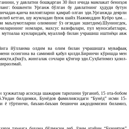
ганини, у давлатни бошқарган 30 йил ичида мамлакат бениҳоя
ланг: бошкенти Урганж бўлган бу давлатнинг ҳудуди бутун
нчадан-қанча вилоятларни қамраб олган эди.Урганжда деярли
ирилиб кетган, шу жумладан буюк шайх Нажмиддин Кубро ҳам…
ъзи маълумотларни олимнинг ўз оғзидан эшитдим).Шунингдек,
чиларининг номлари, махсус вазифалари, пул муносабатлари,
ша мутоалаа кунларидаёқ муаллиф билан учрашиш иштиёқи авж
йига йўлланма олдим ва олим билан учрашишга мувафаақ
мени осонгина ва самимий қабул қилди.Биринчи кўришда мен
миқти,кўккўз, жингалак сочлари қўнғир эди.Суҳбатимиз ҳазил-
яшираолмай.
 ҳужжатлар асосида шажарам тарихини ўрганиб, 15 ота-бобом
.Ундан билдимки, Бунёдов фамилиясидаги “Бунёд” исми 15-
и ё тўртинчи, баъзан-баъзан бешинчи аждодимизни биламиз,
 учун таънага баҳона бўлмасин деб, ўзим атайин “Буниятов”