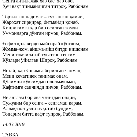
Сенга айтилажак ҳар сас, ҳар овоз
Ҳеч вақт тинмайдиган титроқ, Раббонам.
Тортилган надомат – тузланган қамчи,
Жароҳат сирқирар, битмайди қонаб.
Кипригимга ҳар бир осилган томчи
Уммонларга дўнган ирмоқ, Раббонам.
Ғофил қолаверди майсираб кўнглим,
Жомма-жом, айшма-айш битди нишонам.
Мени томчилатиб тугатган севгим –
Кўзлари ўйилган Широқ, Раббонам.
Нетай, ҳар ўнгимга берилган чапман,
Мени кечагидек танимас онам.
Қўлимни кўксимдан ололмаяпман,
Кафтимга санчилди пичоқ, Раббонам.
Не англам бор яна ўзингдан олдин,
Сужудим бир сенга – сенгаман қарам.
Аллақачон ўзни йўқотиб бўлдим,
Топарим битта кафт тупроқ, Раббонам.
14.03.2019
ТАВБА