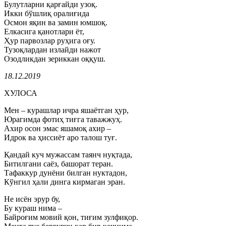
Булутларни қарғайди узоқ.
Икки бўшлиқ оралиғида
Осмон яқин ва замин юмшоқ.
Елкасига қанотлари ёт,
Ҳур парвозлар руҳига оғу.
Тузоқлардан излайди нажот
Озодликдан зериккан оққуш.
18.12.2019
ХУЛОСА
Мен – курашлар ичра яшаётган ҳур,
Юрагимда фотиҳ тиғга таважжуҳ.
Ахир осон эмас яшамоқ ахир –
Идрок ва ҳиссиёт аро талош туғ.
Қандай куч мужассам таянч нуқтада,
Битилгани саёз, башорат теран.
Тафаккур дунёни билган нуктадон,
Кўнгил ҳали динга кирмаган эран.
Не исён эрур бу,
Бу кураш нима –
Байроғим мовий қон, тиғим зулфиқор.