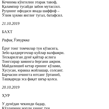
Кечинма кўнгилни этарак тавоф,
Қалампир тусайди забон мутассил.
Руҳнинг ифодаси янада шаффоф –
Ўлим ҳукми янглиғ тугал, батафсил.
21.10.2019
БАХТ
Рафиқ Ўзтуркка
Ёруғ тонг томчилар тун кўзасига,
Зебо қалдирғочлар куйлар валфажри.
Тескарилган дунё қайтар аслига
Тонгсирар заминга бергани ажрим.
Майдалишиб кетар ернинг кўлами,
Хусусан, юракка жойлашар, солсанг.
Барчасин ичингга ютсанг ўртаниб,
Ташқарида эса фақат шеър қолса.
20.10.2019
ҲУР
У дунёдан чекинди бадар,
Қўлларини чопди унинг тун.