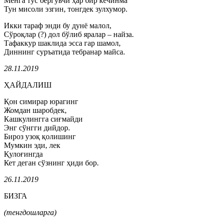
Менга тус бергувчи ҳар бир кечинма
Тун мисоли эзгин, тонгдек зулхумор.
Икки тараф энди бу дунё малол,
Сўроқлар (?) дол бўлиб яралар – найза.
Тафаккур шаклида эсса гар шамол,
Диннинг суръатида тебранар майса.
28.11.2019
ҲАЙДАЛИШ
Қон симирар юрагинг
Жомдан шаробдек,
Кашкулингга сиғмайди
Энг сўнгги дийдор.
Бироз узоқ қолишинг
Мумкин эди, лек
Қулоғингда
Кет деган сўзнинг ҳиди бор.
26.11.2019
БИЗГА
(тенгдошларга)