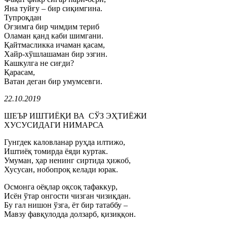
Яна туйғу – бир сиқимгина.
Тупроқдан
Оғзимга бир чимдим териб
Оламан қанд каби шимгани.
Қайтмасликка ичаман қасам,
Хайр-хўшлашаман бир эзгин.
Кашкулга не сиғди?
Қарасам,
Ватан деган бир умумсевги.
22.10.2019
ШЕЪР ИШТИЁҚИ ВА СЎЗ ЭҲТИЁЖИ
ХУСУСИДАГИ НИМАРСА
Гунгдек каловланар руҳда илтижо,
Иштиёқ томирда ёяди куртак.
Умуман, ҳар ненинг сиртида ҳижоб,
Хусусан, нобопроқ келади юрак.
Осмонга оёқлар оқсоқ тафаккур,
Исён ўтар онгости чизган чизиқдан.
Бу гал нишон ўзга, ёт бир татаббу –
Мавзу фавқулодда долзарб, қизиққон.