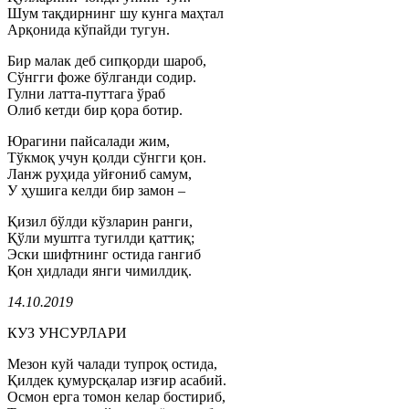
Шум тақдирнинг шу кунга маҳтал
Арқонида кўпайди тугун.
Бир малак деб сипқорди шароб,
Сўнгги фоже бўлганди содир.
Гулни латта-путтага ўраб
Олиб кетди бир қора ботир.
Юрагини пайсалади жим,
Тўкмоқ учун қолди сўнгги қон.
Ланж руҳида уйғониб самум,
У ҳушига келди бир замон –
Қизил бўлди кўзларин ранги,
Қўли муштга тугилди қаттиқ;
Эски шифтнинг остида гангиб
Қон ҳидлади янги чимилдиқ.
14.10.2019
КУЗ УНСУРЛАРИ
Мезон куй чалади тупроқ остида,
Қилдек қумурсқалар изғир асабий.
Осмон ерга томон келар бостириб,