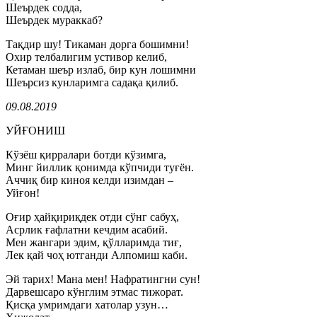
Шеърдек содда,
Шеърдек мураккаб?
Тақдир шу! Тикаман дорга бошимни!
Охир телбалигим устивор келиб,
Кетаман шеър излаб, бир кун лошимни
Шеърсиз кунларимга садақа қилиб.
09.08.2019
УЙҒОНИШ
Кўзёш қирралари ботди кўзимга,
Минг йиллик қонимда кўпчиди туғён.
Аччиқ бир киноя келди изимдан –
Уйғон!
Оғир ҳайқириқдек отди сўнг сабуҳ,
Асрлик ғафлатни кечдим асабий.
Мен жангари эдим, қўлларимда тиғ,
Лек қай чоҳ ютганди Алпомиш каби.
Эй тарих! Мана мен! Нафратингни сун!
Дарвешсаро кўнглим этмас тижорат.
Қисқа умримдаги хатолар узун…