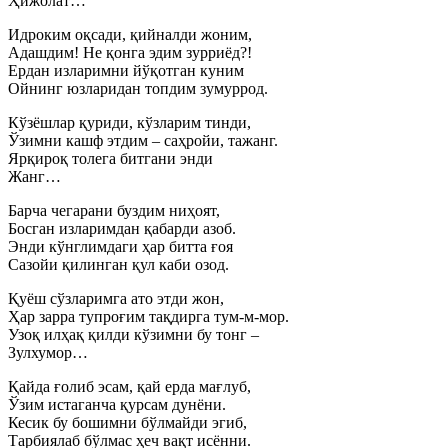
Ҳижолат…
Идроким оқсади, қийналди жоним,
Адашдим! Не қонга эдим зурриёд?!
Ердан изларимни йўқотган куним
Ойнинг юзларидан топдим зумуррод.
Кўзёшлар қуриди, кўзларим тинди,
Ўзимни кашф этдим – саҳройи, тажанг.
Ярқироқ толега битгани энди
Жанг…
Барча чегарани буздим ниҳоят,
Босган изларимдан қабарди азоб.
Энди кўнглимдаги ҳар битта ғоя
Сазойи қилинган қул каби озод.
Қуёш сўзларимга ато этди жон,
Ҳар зарра тупроғим тақдирга тум-м-мор.
Узоқ илҳақ қилди кўзимни бу тонг –
Зулхумор…
Қайда ғолиб эсам, қай ерда мағлуб,
Ўзим истаганча қурсам дунёни.
Кесик бу бошимни бўлмайди эгиб,
Тарбиялаб бўлмас ҳеч вақт исённи.