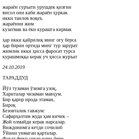
жараён суръати урушдек қизғин
висол они каби жараён ҳуркак
икки танлов воқеъ
жараённи жим
кузатмак ва ёки курашга кирмак
ҳар икки қайрилиқ минг оғу берса
ҳар бирин ортида минг тур зарурат
жимлик икки ҳисса фаросат турса
курашмоққа керак уч ҳисса журъат
24.10.2019
ТАРАДДУД
Йўл тузаман ўзимга узоқ,
Хариталар чизаман мавҳум.
Бир қарор ирода этаман,
Бироқ
Безовталик гавжум:
Сафарҳалтам жуда ҳам кичик –
Жой олмайди керак нарсалар.
Виждонимга кетди сочилиб
Ўйини унмаган қарталар.
Фақат фикр сиғар нари-бери,