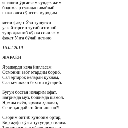
яшашни ўргансам сувдек жим
бодомлар гулидан авайлаб
шакл олса сўнгсиз муродим
мени фақат Ўзи тушунса
улғайтирсин тутиб изтироб
тупроқланиб кўкка сочилсам
фақат Унга бўлай истило
16.02.2019
ЖАРАЁН
Ярашарди кеча йиғласам,
Осмонни забт этардим бориб.
Сал эртароқ келарди кўклам,
Сал кечиккан бахтни кўтариб.
Бугун босган изларим офат,
Бағримда муз, бошимда шамол.
Ярмим исён, ярмим ҳаловат,
Сени қандай этайин ишғол?!
Сабрим битиб хунобим ортар,
Бир жуфт сўзга тугундир тилим.
Тақдир дангал қўяди шартлар –