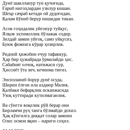
Дунё шаклланур тун қучоғида,
Ғариб нигоҳлардан узилур кишан.
Шеър сачраб кетади ой дудоғидан,
Қалам йўниб берур нишидан тикан.
Асов гоҳидалик уйғонур туйқус,
Ялқов эҳтимоллик бўлажак содир.
Зилдай замин уйғоқ, само уйқусиз,
Буюк фожеага кўрар ҳозирлик.
Ридоий ҳижобин ечур тафаккур,
Ҳар бир ҳужайрада ўрмалайди ҳис.
Сабабият олчоқ, натижаси сур,
Ҳиссиёт ўта зич, кечинма тиғиз.
Энсизланиб борур дунё осуда,
Ширин ёлғон ила алдаюр Малик.
Қалбаки бефарқлик исканжасида
Узоқ куттиради кутилмаганлик.
Ва сўнгги воқелик рўй берар они
Бирламчи руҳ танга бўлмайди дохил.
Ҳақ кўнгилга диққат солар замони
Олис осмон яқин – нариги соҳил.