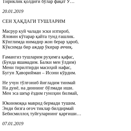
Тириклик қолдиғи бўлар фақат У…
20.01.2019
СЕН ҲАҚДАГИ ТУШЛАРИМ
Масрур куй чалади эски изтироб,
Яловин кўтарар қайта тунд ғашлик.
Кўнглимда нимадир жон берар ҳароб,
Кўксимда бир аждар ўкирар аччиқ.
Ғамангиз тушларим руҳимга қафас,
(Бунда яшамадим. Балки мен ўлдим)
Мени тирилтирди масиҳий нафас,
Бугун Ҳаворийман – Исони кўрдим.
Не учун тўлғониб йиғладим тинмай
На дунё, на диннинг бўлмади иши.
Мен эса шеър ёздим гуноҳин билмай,
Юкинмоққа маврид бермади тушим.
Энди бизга оғоч тиклар билдирмай
Бебисмиллоҳ туйғуларнинг қарғиши…
07.01.2019