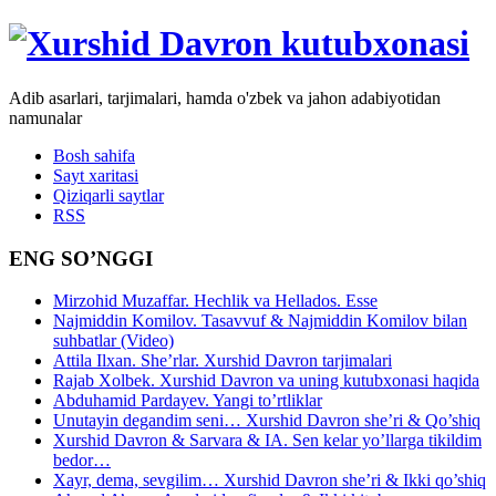
Adib asarlari, tarjimalari, hamda o'zbek va jahon adabiyotidan
namunalar
Bosh sahifa
Sayt xaritasi
Qiziqarli saytlar
RSS
ENG SO’NGGI
Mirzohid Muzaffar. Hechlik va Hellados. Esse
Najmiddin Komilov. Tasavvuf & Najmiddin Komilov bilan
suhbatlar (Video)
Attila Ilxan. She’rlar. Xurshid Davron tarjimalari
Rajab Xolbek. Xurshid Davron va uning kutubxonasi haqida
Abduhamid Pardayev. Yangi to’rtliklar
Unutayin degandim seni… Xurshid Davron she’ri & Qo’shiq
Xurshid Davron & Sarvara & IA. Sen kelar yo’llarga tikildim
bedor…
Xayr, dema, sevgilim… Xurshid Davron she’ri & Ikki qo’shiq