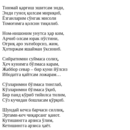
Тинмай қарғиш эшитсам энди,
Энди гуноҳ қилсам мириқиб,
Ёзганларим сўнгак мисоли
Томоғимга қолсин тиқилиб.
Ном-нишоним унутса ҳар ким,
Арчиб олсам юрак пўстини,
Оғриқ аро эътиборсиз, жим,
Ҳотиржам яшайман ўксиниб.
Сийратимни суймаса солиҳ,
Ҳеч кунимга бўлмаса карам,
Жаббор севар – бир куни йўлсиз
Ибодатга қайтсам ложарам…
Сўзларимни бўлмаса тинглаб,
Кўзларимни бўлмаса ўқиб,
Бир панд кўриб тийилса тилим,
Сўз кучидан бошласам қўрқиб.
Шундай кечса барчаси силлиқ,
Эртами-кеч чиқарсанг қанот.
Кутишингга арзиса ўлим,
Кетишингга арзиса ҳаёт.