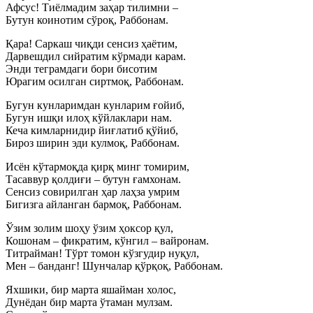
Афсус! Тиёлмадим заҳар тилимни –
Бутун коинотим сўроқ, Раббонам.
Қара! Саркаш чиқди сенсиз ҳаётим,
Дарвешдил сийратим кўрмади карам.
Энди теграмдаги бори бисотим
Юрагим осилган сиртмоқ, Раббонам.
Бугун кунларимдан кунларим ғойиб,
Бугун ишқи илоҳ кўйлаклари нам.
Кеча кимларнидир йиғлатиб қўйиб,
Бироз ширин эди кулмоқ, Раббонам.
Исён кўтармоқда қирқ минг томирим,
Тасаввур қолдиғи – бутун ғамхонам.
Сенсиз совирилган ҳар лаҳза умрим
Бигизга айланган бармоқ, Раббонам.
Ўзим золим шоҳу ўзим ҳоксор қул,
Кошонам – фикратим, кўнгил – вайронам.
Титрайман! Тўрт томон кўзгудир нуқул,
Мен – банданг! Шунчалар қўрқоқ, Раббонам.
Яхшики, бир марта яшайман холос,
Дунёдан бир марта ўтаман мулзам.