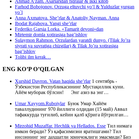
Ahmad A’zam. Asarlaridan fiqralar & Ikki kitob
Farhod Bobojonov. Orzuga eltuvchi yo‘l & Yulduzlar yurgan
yo`l
Anna Axmatova. She’rlar & Anatoliy Nayman. Anna
Ibodat Rajabova. Yangi she’rlar
Federiko Garsia Lorka. «Tamarit devoni»dan
Mirtemir domla xotirasiga bag’ishlov
Sulaymon Rahmon. Orzulardan yaratdi dunyo. (Tilak Jo’ra
siyrati va suvratiga chizgilar) & Tilak Jo’ra xotirasiga
bag’ishlov
Tolibi ilm kerak…
ENG KO’P O’QILGAN
Xurshid Davron. Vatan haqida she’rlar
1 сентябрь -
Ўзбекистон Республикасининг Мустақиллик куни.
Айём муборак бўлсин! Энг азиз ва энг…
Umar Xayyom.Ruboiylar
Буюк Умар Хайём
таваллудининг 970 йиллиги олдидан (15 май) Аввал
тафаккурда туғилиб, кейин қалб қўрига йўғрилган…
Mirzohid Muzaffar. Hechlik va Hellados. Esse
Тил нимага
имкон беради? Ўз қафасимизни яратишгами? Тил
инсоннинг энг даҳшатли эринчоқлиги эмасмиди? Биз