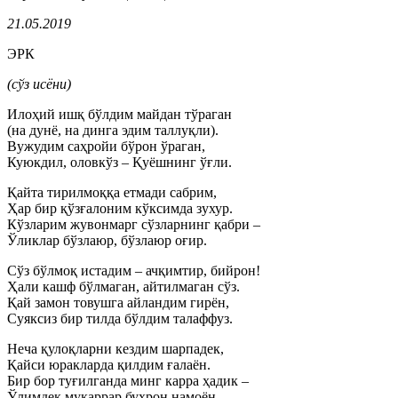
21.05.2019
ЭРК
(сўз исёни)
Илоҳий ишқ бўлдим майдан тўраган
(на дунё, на динга эдим таллуқли).
Вужудим саҳройи бўрон ўраган,
Куюкдил, оловкўз – Қуёшнинг ўғли.
Қайта тирилмоққа етмади сабрим,
Ҳар бир қўзғалоним кўксимда зухур.
Кўзларим жувонмарг сўзларнинг қабри –
Ўликлар бўзлаюр, бўзлаюр оғир.
Сўз бўлмоқ истадим – ачқимтир, бийрон!
Ҳали кашф бўлмаган, айтилмаган сўз.
Қай замон товушга айландим гирён,
Суяксиз бир тилда бўлдим талаффуз.
Неча қулоқларни кездим шарпадек,
Қайси юракларда қилдим ғалаён.
Бир бор туғилганда минг карра ҳадик –
Ўлимдек муқаррар бухрон намоён.