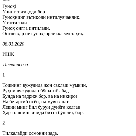
***
Гуноҳ!
Унинг эътиқоди бор.
Гуноҳнинг эътиқоди интилувчанлик.
У интилади.
Гуноҳ онгга интилади.
Онгли ҳар не гуноҳкорликка мустаҳиқ.
08.01.2020
ИШҚ
Тилланисога
1
Тошнинг вужудида жон сақлаш мумкин,
Руҳни вужудидан бўшатиб абад.
Бунда на тадриж бор, ва на инқироз,
На бетартиб исён, на мувозанат –
Лекин минг йил бурун дунёга келган
Ҳар тошнинг ичида битта бўшлиқ бор.
2
Тилкалайди осмонни зада,