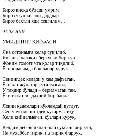
Бироз қисқа бўлади умрим
Бироз узун келади дардлар
Бироз бахтли яша севгилим…
01.02.2019
УМИДНИНГ ҚИЁФАСИ
Яна остонамга келар суқилиб,
Яшашга ҳалақит бергувчи бир куч.
Жоним томоғимга қолар тиқилиб,
Ёки юрагимда бошланар ҳуруж.
Сенингдек келади у ҳам дафъатан,
Ёки хат жўнатар кутилмаганда.
У тақдир бўлади – берилмаган тан,
Ёки итоатсиз дахрий бир банда.
Лекин қадамлари кўкламдай қутлуғ.
Сен учун менингдек кўтармас ёҳу.
Ҳали қийналмаган, кўзлари қуруқ.
Келдим деб эшикдан бош суқсанг бир кун,
На муҳаббат тирик, на тирик Фаррух,