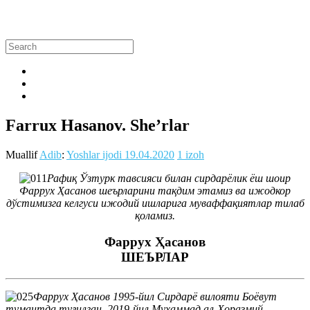
Farrux Hasanov. She’rlar
Muallif
Adib
:
Yoshlar ijodi
19.04.2020
1 izoh
Рафиқ Ўзтурк тавсияси билан сирдарёлик ёш шоир
Фаррух Ҳасанов шеърларини тақдим этамиз ва ижодкор
дўстимизга келгуси ижодий ишларига муваффақиятлар тилаб
қоламиз.
Фаррух Ҳасанов
ШЕЪРЛАР
Фаррух Ҳасанов 1995-йил Сирдарё вилояти Боёвут
тумантда туғилган. 2019-йил Муҳаммад ал-Хоразмий