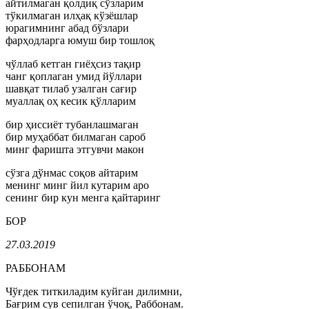
айтилмаган қолдиқ сўзларим
тўкилмаган илҳақ кўзёшлар
юрагимнинг абад бўзлари
фарҳодларга юмуш бир тошлоқ
чўллаб кетган гиёҳсиз тақир
чанг қоплаган умид йўллари
шавқат тилаб узалган сағир
муаллақ оҳ кесик қўлларим
бир ҳиссиёт тубанлашмаган
бир муҳаббат билмаган сароб
минг фаришта этгувчи макон
сўзга дўнмас соқов айтарим
менинг минг йил кутарим аро
сенинг бир кун менга қайтаринг
БОР
27.03.2019
РАББОНАМ
Чўғдек титкиладим куйган дилимни,
Бағрим сув сепилган ўчоқ, Раббонам.