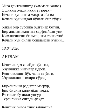
Уйга қайтганингда (ҳаммаси холва)
Эшикни очади икки ёт юрак –
Кечаги кунингга маҳрам аёл ва
Кечаги кунингдан бўлган бир гўдак.
Улкан бир сўроққа булғанар ботин,
Бир англам жангига сарфлайсан уни.
Кимлигингни билмай, яна тонг отиб
Кечаги кун билан бошлайсан кунни…
13.04.2020
АНГЛАМ
Кенглик дея яшайди кўнгил,
Узунликка интилар идрок.
Кенгликнинг йўқ чапи ва ўнги,
Узунликнинг охири сўроқ.
Бир-бирини рад этар масрур,
Бир-бирига қилмайди тоқат.
Ёт ғояли бу икки унсур
Теранликка сиғади фақат.
Кенглик бироз ҳирс табиатли!