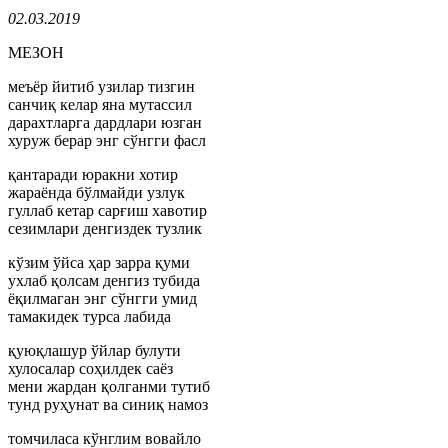
02.03.2019
МЕЗОН
меъёр йитиб узилар тизгин
санчиқ келар яна мутассил
дарахтларга дардлари юзган
хуруж берар энг сўнгги фасл
қантаради юракни хотир
жараёнда бўлмайди узлук
гуллаб кетар сарғиш хавотир
сезимлари денгиздек тузлик
кўзим ўйса ҳар зарра қуми
ухлаб қолсам денгиз тубида
ёқилмаган энг сўнгги умид
тамакидек турса лабида
қуюқлашур ўйлар булути
хулосалар соҳилдек саёз
мени жардан қолганми тутиб
тунд руҳунат ва синиқ намоз
томчиласа кўнглим вовайло