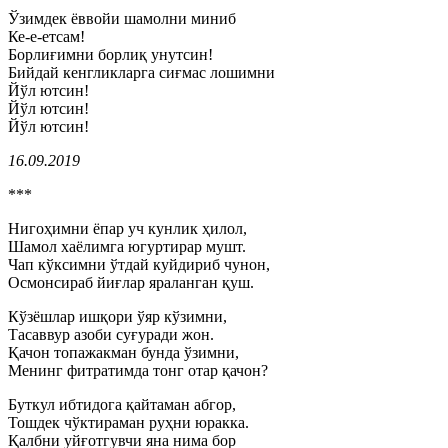
Ўзимдек ёввойи шамолни миниб
Ке-е-етсам!
Борлиғимни борлиқ унутсин!
Бийдай кенгликларга сиғмас лошимни
Йўл ютсин!
Йўл ютсин!
Йўл ютсин!
16.09.2019
***
Нигоҳимни ёпар уч кунлик ҳилол,
Шамол хаёлимга югуртирар мушт.
Чап кўксимни ўтдай куйдириб чунон,
Осмонсираб йиғлар яраланган қуш.
Кўзёшлар ишқори ўяр кўзимни,
Тасаввур азоби суғуради жон.
Қачон топажакман бунда ўзимни,
Менинг фитратимда тонг отар қачон?
Буткул ибтидога қайтаман абгор,
Тошдек чўктираман руҳни юракка.
Қалбни уйғотгувчи яна нима бор