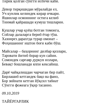
Тирик қолган сўнгги исёнчи каби.
Девор тирқишидан мўралайди ел,
Уч кунлик келиндек кирар ичкари.
Яшинлар осмоннинг остига келиб
Тинмай қайрашади кумуш тишларин.
Қушлар учар қуёш ботган томонга,
Сойлар далаларга бериб ётар тўш.
Хазонрез дарахтда турар омонат –
Фоҳишанинг иштон боғи каби бўш.
Майсалар – баҳорнинг дилбар қизлари,
Таровати йитиб борар кун сайин.
Сомондек сарғаяр дуркун юзлари,
Бевақт бошланади ялпи кексайиш.
Дарё чайқалишдан чарчаган бир пайт,
Бирлашиб кетгандек бақо ва фано,
Бор зийнати кетган йўқсил табиат
Сўнгги фожеага ўқир тасанно.
09.10.2019
ТАЙЁРГАРЛИК