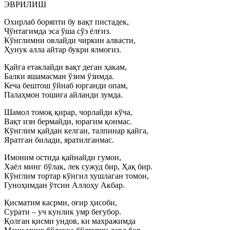
ЭВРИЛИШ
Охирлаб боряпти бу вақт пистадек,
Чўнтагимда эса ўша сўз ёлғиз.
Кўнглимни овлайди чиркин алвасти,
Ҳунук алла айтар букри ялмоғиз.
Қайга етаклайди вақт деган ҳакам,
Балки яшамасман ўзим ўзимда.
Кеча бештош ўйнаб юрганди опам,
Палаҳмон тошига айланди зумда.
Шамол томоқ қирар, чорлайди кўча,
Вақт изн бермайди, юрагим қонмас.
Кўнглим қайдан келган, талпинар қайга,
Яратган билади, яратилганмас.
Имоним остида қайнайди гумон,
Хаёл минг бўлак, лек сужуд бир, Ҳақ бир.
Кўнглим тортар кўнгил хушлаган томон,
Гуноҳимдан ўтсин Аллоҳу Акбар.
Қисматим касрми, оғир ҳисоби,
Сурати – уч кунлик умр беғубор.
Қолган қисми ундов, ки махражимда