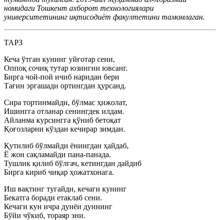
номидаги Тошкент ахборот технологиялари
университетининг иқтисодиёт факултетини тамомлаган.
ТАРЗ
Кеча ўтган кунинг уйғотар сени,
Оппоқ сочиқ тутар юзингни ювсанг.
Бирга чой-пой ичиб наридан бери
Тағин эргашади ортингдан ҳурсанд.
Сира тортинмайди, бўлмас ҳижолат,
Ишингга отланар сенингдек илдам.
Айланма курсингга қўниб бетоқат
Қоғозларни кўздан кечирар зимдан.
Қутилиб бўлмайди ёнингдан ҳайдаб,
Ё жон сақламайди пана-панада.
Тушлик қилиб бўлгач, кетингдан дайдиб
Бирга кириб чиқар ҳожатхонага.
Иш вақтинг тугайди, кечаги кунинг
Бекатга боради етаклаб сени.
Кечаги кун ичра дунёи дуннинг
Бўйи чўкиб, тораяр эни.