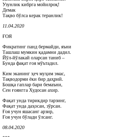
Узунлик кибрга мойилроқ!
Демак
Тақво бўлса керак теранлик!
11.04.2020
ҒОЯ
Фикратинг панд бермайди, яъни
Ташлаш мумкин қадамни дадил.
Йўл-йўлакай оларсан таниб –
Бунда фақат ғоя мўътадил.
Ким эканинг ҳеч муҳим эмас,
Тақводорми ёки бир даҳрий.
Бошқа гаплар бари бемаъни,
Сен ғоянгга Худосан ахир.
Фақат унда тирикдир тарзинг,
Фақат унда даҳосан, зўрсан.
Ғоя учун яшасанг арзир,
Ғоя учун бўлади ўлсанг.
08.04.2020