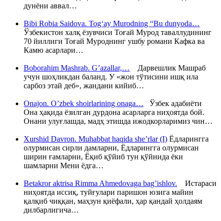
дунёни аввал…
Bibi Robia Saidova. Tog‘ay Murodning “Bu dunyoda…
Ўзбекистон халқ ёзувчиси Тоғай Мурод таваллудининг
70 йиллиги Тоғай Муроднинг ушбу романи Кафка ва
Камю асарлари…
Boborahim Mashrab. G’azallar,…
Дарвешлик Машраб
учун шоҳликдан баланд. У «жон тўтисини ишқ ила
сарбоз этай деб», жандани кийиб…
Onajon. O’zbek shoirlarining onaga…
Ўзбек адабиёти
Она ҳақида ёзилган дурдона асарларга ниҳоятда бой.
Онани улуғлашда, мадҳ этишда ижодкорларимиз чин…
Xurshid Davron. Muhabbat haqida she’rlar (I)
Ёдларингга
олурмисан сирли дамларни, Ёдларингга олурмисан
ширин ғамларни, Ёқиб қўйиб тун қўйнида ёки
шамларни Мени ёдга…
Betakror aktrisa Rimma Ahmedovaga bag’ishlov.
Истараси
ниҳоятда иссиқ, туйғулари паришон юзига майин
қалқиб чиққан, маҳзун қиёфали, ҳар қандай ҳолдаям
дилбарлигича…