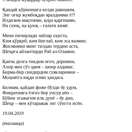
Қандай кўринишга келди равишим,
Энг оғир жумбоқдан яралдимми ё?!
Илдизим мақтовми, қора қарғишми,
На суюқ, на қуюқ – ғалати кимё.
Мени пичирлади лаблар оҳиста,
Ким қўрқиб, ким йиғлаб, ким эса вазмин.
Жисмимни минг тилдан тердию аста,
Шеърга айлантирди Раб ал-Оламин.
Қанча дилга тикдим оғоч, доримни,
Ахир мен сўз эдим – шоир алдамас.
Бирма-бир синдирдим суякларимни –
Моҳиятга юқди илми ҳандаса.
Билмам, қайдан фоже бўлди бу удум,
Фикратимга ёлғиз бир унсур аён –
Бўйин эгажагим илк дунё – бу дин,
Шеър – мен кўтаражак энг сўнгги исён.
19.04.2019
(таглавҳа)