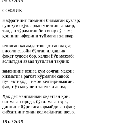
04.10.2019
СОФЛИК
Нафратнинг таъмини билмаган кўзлар;
гуноҳсиз қўллардан узилган занжир;
тилдан тўрамаган бир оғир сўзлам;
қоннинг ифорини туймаган ханжар;
ичилган қасамда тош қотган лаҳза;
висоли сазойи бўлган илҳақлик;
фақат худоси бор, халқи йўқ мазҳаб;
аслиятдан аввал туғилган тақлид;
замоннинг юзига қум сочган макон;
хизматига рағбат кўрмаган савоб;
пуч эътиқод – имон келтирилмаган;
фақат ўз ковушин танувчи авом;
Ҳақ дея манглайдан оқаётган қон;
синмаган ирода; бўғилмаган эрк;
диннинг йўриғига юрмайдиган фан;
сиёсатнинг ҳиди келмайдиган шеър.
18.09.2019