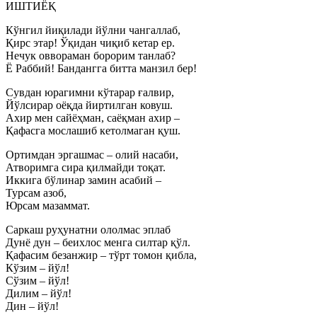
ИШТИЁҚ
Кўнгил йиқилади йўлни чангаллаб,
Қирс этар! Ўқидан чиқиб кетар ер.
Нечук оввораман борорим танлаб?
Ё Раббий! Бандангга битта манзил бер!
Сувдан юрагимни кўтарар ғалвир,
Йўлсирар оёқда йиртилган ковуш.
Ахир мен сайёҳман, саёқман ахир –
Қафасга мослашиб кетолмаган қуш.
Ортимдан эргашмас – олий насаби,
Атворимга сира қилмайди тоқат.
Иккига бўлинар замин асабий –
Турсам азоб,
Юрсам мазаммат.
Саркаш руҳунатни ололмас эплаб
Дунё дун – беихлос менга силтар қўл.
Қафасим безанжир – тўрт томон қибла,
Кўзим – йўл!
Сўзим – йўл!
Дилим – йўл!
Дин – йўл!