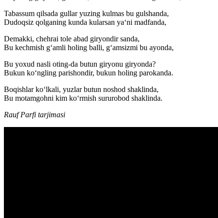
Tabassum qilsada gullar yuzing kulmas bu gulshanda,
Dudoqsiz qolganing kunda kularsan yaʻni madfanda,
Demakki, chehrai tole abad giryondir sanda,
Bu kechmish gʻamli holing balli, gʻamsizmi bu ayonda,
Bu yoxud nasli oting-da butun giryonu giryonda?
Bukun koʻngling parishondir, bukun holing parokanda.
Boqishlar koʻlkali, yuzlar butun noshod shaklinda,
Bu motamgohni kim koʻrmish sururobod shaklinda.
Rauf Parfi tarjimasi