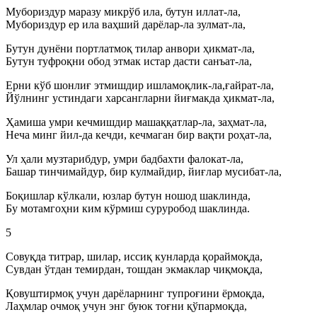
Мубориздур маразу микрўб ила, бутун иллат-ла,
Мубориздур ер ила ваҳший дарёлар-ла зулмат-ла,
Бутун дунёни портлатмоқ тилар анвори ҳикмат-ла,
Бутун туфроқни обод этмак истар дасти санъат-ла,
Ерни кўб шонлиғ этмишдир ишламоқлик-ла,ғайрат-ла,
Йўлнинг устиндаги харсангларни йиғмакда ҳикмат-ла,
Ҳамиша умри кечмишдир машаққатлар-ла, заҳмат-ла,
Неча минг йил-да кечди, кечмаган бир вақти роҳат-ла,
Ул ҳали музтарибдур, умри бадбахти фалокат-ла,
Башар тинчимайдур, бир кулмайдир, йиғлар мусибат-ла,
Боқишлар кўлкали, юзлар бутун ношод шаклинда,
Бу мотамгоҳни ким кўрмиш суруробод шаклинда.
5
Совуқда титрар, шилар, иссиқ кунларда қораймоқда,
Сувдан ўтдан темирдан, тошдан экмаклар чиқмоқда,
Қовуштирмоқ учун дарёларнинг тупроғини ёрмоқда,
Лаҳмлар очмоқ учун энг буюк тоғни қўпармоқда,