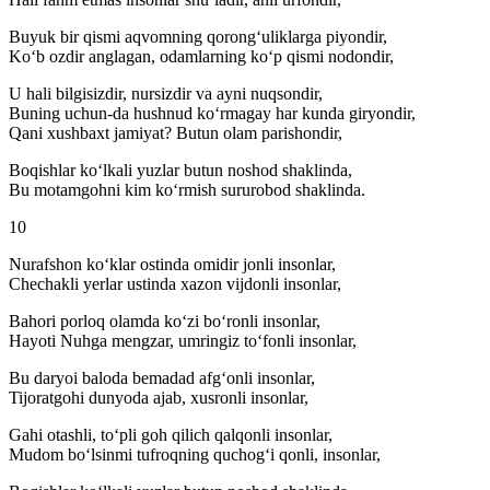
Buyuk bir qismi aqvomning qorongʻuliklarga piyondir,
Koʻb ozdir anglagan, odamlarning koʻp qismi nodondir,
U hali bilgisizdir, nursizdir va ayni nuqsondir,
Buning uchun-da hushnud koʻrmagay har kunda giryondir,
Qani xushbaxt jamiyat? Butun olam parishondir,
Boqishlar koʻlkali yuzlar butun noshod shaklinda,
Bu motamgohni kim koʻrmish sururobod shaklinda.
10
Nurafshon koʻklar ostinda omidir jonli insonlar,
Chechakli yerlar ustinda xazon vijdonli insonlar,
Bahori porloq olamda koʻzi boʻronli insonlar,
Hayoti Nuhga mengzar, umringiz toʻfonli insonlar,
Bu daryoi baloda bemadad afgʻonli insonlar,
Tijoratgohi dunyoda ajab, xusronli insonlar,
Gahi otashli, toʻpli goh qilich qalqonli insonlar,
Mudom boʻlsinmi tufroqning quchogʻi qonli, insonlar,