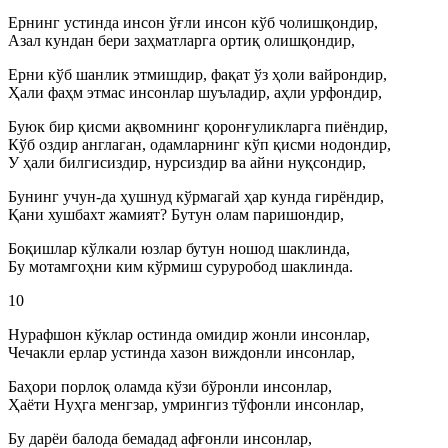
Ернинг устинда инсон ўғли инсон кўб чолишқондир,
Азал кундан бери заҳматларга ортиқ олишқондир,
Ерни кўб шанлик этмишдир, фақат ўз ҳоли вайрондир,
Ҳали фаҳм этмас инсонлар шуъладир, аҳли урфондир,
Буюк бир қисми ақвомнинг қоронғуликларга пиёндир,
Кўб оздир англаган, одамларнинг кўп қисми нодондир,
У ҳали билгисиздир, нурсиздир ва айни нуқсондир,
Бунинг учун-да ҳушнуд кўрмагай ҳар кунда гирёндир,
Қани хушбахт жамият? Бутун олам паришондир,
Боқишлар кўлкали юзлар бутун ношод шаклинда,
Бу мотамгоҳни ким кўрмиш суруробод шаклинда.
10
Нурафшон кўклар остинда омидир жонли инсонлар,
Чечакли ерлар устинда хазон виждонли инсонлар,
Баҳори порлоқ оламда кўзи бўронли инсонлар,
Ҳаёти Нуҳга менгзар, умрингиз тўфонли инсонлар,
Бу дарёи балода бемадад афғонли инсонлар,