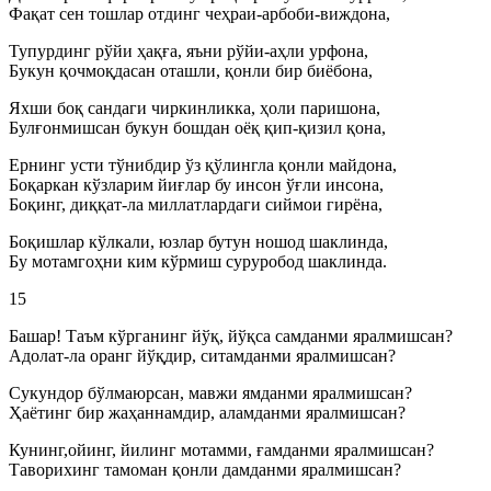
Фақат сен тошлар отдинг чеҳраи-арбоби-виждона,
Тупурдинг рўйи ҳақға, яъни рўйи-аҳли урфона,
Букун қочмоқдасан оташли, қонли бир биёбона,
Яхши боқ сандаги чиркинликка, ҳоли паришона,
Булғонмишсан букун бошдан оёқ қип-қизил қона,
Ернинг усти тўнибдир ўз қўлингла қонли майдона,
Боқаркан кўзларим йиғлар бу инсон ўғли инсона,
Боқинг, диққат-ла миллатлардаги сиймои гирёна,
Боқишлар кўлкали, юзлар бутун ношод шаклинда,
Бу мотамгоҳни ким кўрмиш суруробод шаклинда.
15
Башар! Таъм кўрганинг йўқ, йўқса самданми яралмишсан?
Адолат-ла оранг йўқдир, ситамданми яралмишсан?
Сукундор бўлмаюрсан, мавжи ямданми яралмишсан?
Ҳаётинг бир жаҳаннамдир, аламданми яралмишсан?
Кунинг,ойинг, йилинг мотамми, ғамданми яралмишсан?
Таворихинг тамоман қонли дамданми яралмишсан?