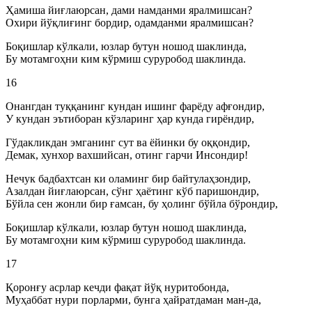
Ҳамиша йиғлаюрсан, дами намданми яралмишсан?
Охири йўқлиғинг бордир, одамданми яралмишсан?
Боқишлар кўлкали, юзлар бутун ношод шаклинда,
Бу мотамгоҳни ким кўрмиш суруробод шаклинда.
16
Онангдан туққанинг кундан ишинг фарёду афғондир,
У кундан эътиборан кўзларинг ҳар кунда гирёндир,
Гўдакликдан эмганинг сут ва ёйинки бу оққондир,
Демак, хунхор вахшийсан, отинг гарчи Инсондир!
Нечук бадбахтсан ки оламинг бир байтулаҳзондир,
Азалдан йиғлаюрсан, сўнг ҳаётинг кўб паришондир,
Бўйла сен жонли бир ғамсан, бу ҳолинг бўйла бўрондир,
Боқишлар кўлкали, юзлар бутун ношод шаклинда,
Бу мотамгоҳни ким кўрмиш суруробод шаклинда.
17
Қоронғу асрлар кечди фақат йўқ нуритобонда,
Муҳаббат нури порларми, бунга ҳайратдаман ман-да,