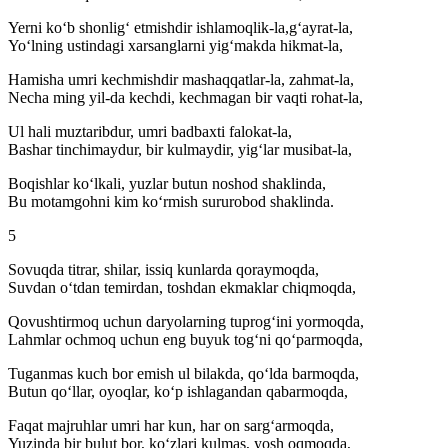
Yerni koʻb shonligʻ etmishdir ishlamoqlik-la,gʻayrat-la,
Yoʻlning ustindagi xarsanglarni yigʻmakda hikmat-la,
Hamisha umri kechmishdir mashaqqatlar-la, zahmat-la,
Necha ming yil-da kechdi, kechmagan bir vaqti rohat-la,
Ul hali muztaribdur, umri badbaxti falokat-la,
Bashar tinchimaydur, bir kulmaydir, yigʻlar musibat-la,
Boqishlar koʻlkali, yuzlar butun noshod shaklinda,
Bu motamgohni kim koʻrmish sururobod shaklinda.
5
Sovuqda titrar, shilar, issiq kunlarda qoraymoqda,
Suvdan oʻtdan temirdan, toshdan ekmaklar chiqmoqda,
Qovushtirmoq uchun daryolarning tuprogʻini yormoqda,
Lahmlar ochmoq uchun eng buyuk togʻni qoʻparmoqda,
Tuganmas kuch bor emish ul bilakda, qoʻlda barmoqda,
Butun qoʻllar, oyoqlar, koʻp ishlagandan qabarmoqda,
Faqat majruhlar umri har kun, har on sargʻarmoqda,
Yuzinda bir bulut bor, koʻzlari kulmas, yosh oqmoqda,