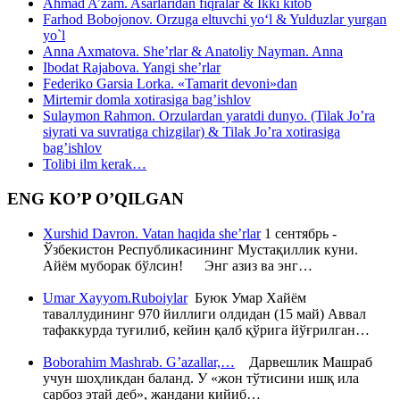
Ahmad A’zam. Asarlaridan fiqralar & Ikki kitob
Farhod Bobojonov. Orzuga eltuvchi yo‘l & Yulduzlar yurgan
yo`l
Anna Axmatova. She’rlar & Anatoliy Nayman. Anna
Ibodat Rajabova. Yangi she’rlar
Federiko Garsia Lorka. «Tamarit devoni»dan
Mirtemir domla xotirasiga bag’ishlov
Sulaymon Rahmon. Orzulardan yaratdi dunyo. (Tilak Jo’ra
siyrati va suvratiga chizgilar) & Tilak Jo’ra xotirasiga
bag’ishlov
Tolibi ilm kerak…
ENG KO’P O’QILGAN
Xurshid Davron. Vatan haqida she’rlar
1 сентябрь -
Ўзбекистон Республикасининг Мустақиллик куни.
Айём муборак бўлсин! Энг азиз ва энг…
Umar Xayyom.Ruboiylar
Буюк Умар Хайём
таваллудининг 970 йиллиги олдидан (15 май) Аввал
тафаккурда туғилиб, кейин қалб қўрига йўғрилган…
Boborahim Mashrab. G’azallar,…
Дарвешлик Машраб
учун шоҳликдан баланд. У «жон тўтисини ишқ ила
сарбоз этай деб», жандани кийиб…