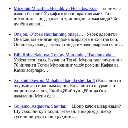
Mirzohid Muzaffar. Hechlik va Hellados. Esse
Тил нимага
имкон беради? Ўз қафасимизни яратишгами? Тил
инсоннинг энг даҳшатли эринчоқлиги эмасмиди? Биз
дунёни аввал…
Onajon. O’zbek shoirlarining onaga…
Ўзбек адабиёти
Она ҳақида ёзилган дурдона асарларга ниҳоятда бой.
Онани улуғлашда, мадҳ этишда ижодкорларимиз чин…
Bibi Robia Saidova. Tog‘ay Murodning “Bu dunyoda…
Ўзбекистон халқ ёзувчиси Тоғай Мурод таваллудининг
70 йиллиги Тоғай Муроднинг ушбу романи Кафка ва
Камю асарлари…
Xurshid Davron. Muhabbat haqida she’rlar (I)
Ёдларингга
олурмисан сирли дамларни, Ёдларингга олурмисан
ширин ғамларни, Ёқиб қўйиб тун қўйнида ёки
шамларни Мени ёдга…
Guljamol Asqarova. She’rlar.
Шоир қачон шеър ёзади?
Шу саволни кўп таҳлил этаман. Назаримда, шеър
туғилиши учун шоир руҳини…