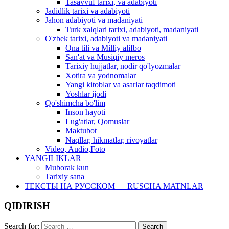
Tasavvuf tarixi, va adabiyoti
Jadidlik tarixi va adabiyoti
Jahon adabiyoti va madaniyati
Turk xalqlari tarixi, adabiyoti, madaniyati
O'zbek tarixi, adabiyoti va madaniyati
Ona tili va Milliy alifbo
San'at va Musiqiy meros
Tarixiy hujjatlar, nodir qo'lyozmalar
Xotira va yodnomalar
Yangi kitoblar va asarlar taqdimoti
Yoshlar ijodi
Qo'shimcha bo'lim
Inson hayoti
Lug'atlar, Qomuslar
Maktubot
Naqllar, hikmatlar, rivoyatlar
Video, Audio,Foto
YANGILIKLAR
Muborak kun
Tarixiy sana
ТЕКСТЫ НА РУССКОМ — RUSCHA MATNLAR
QIDIRISH
Search for: