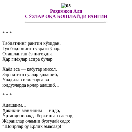
Раҳимжон Али
СЎЗЛАР ОҚА БОШЛАЙДИ РАНГИН
* * *
Табиатнинг рангин кўзидан,
Гул баҳорнинг суврати ўчар.
Оташланган ёз нигоҳига,
Ҳар гиёҳлар асира бўлар.
Хаёл эса — кабутар мисол,
Зар патига гуллар қадашиб,
Учадилар олисларга ва
юлдузларда қолар адашиб…
* * *
Адашдим…
Ҳақиқий манзилим — нидо,
Ўртанди юракда беркинган саслар,
Жаранглар оламни бузгудай садо:
“Шоирлар бу Ерлик эмаслар! ”