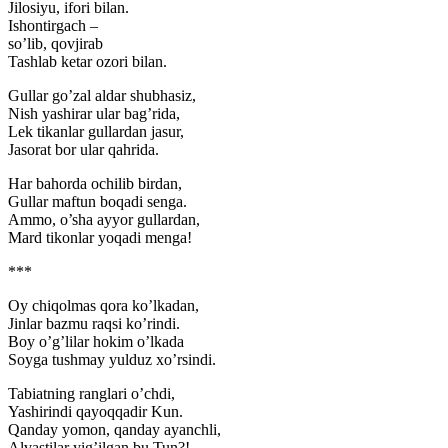
Jilosiyu, ifori bilan.
Ishontirgach –
so’lib, qovjirab
Tashlab ketar ozori bilan.
Gullar go’zal aldar shubhasiz,
Nish yashirar ular bag’rida,
Lek tikanlar gullardan jasur,
Jasorat bor ular qahrida.
Har bahorda ochilib birdan,
Gullar maftun boqadi senga.
Ammo, o’sha ayyor gullardan,
Mard tikonlar yoqadi menga!
***
Oy chiqolmas qora ko’lkadan,
Jinlar bazmu raqsi ko’rindi.
Boy o’g’lilar hokim o’lkada
Soyga tushmay yulduz xo’rsindi.
Tabiatning ranglari o’chdi,
Yashirindi qayoqqadir Kun.
Qanday yomon, qanday ayanchli,
Alvastilar yig’ilgan bu Tun?!