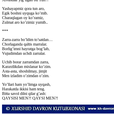
Yashayapmiz qora tun aro,
Egik boshni uyquga ko’mib.
Charaqlagan oy ko’ramiz,
Zulmat aro ko’zimiz yumib..
***
Zarra-zarra bo’ldim to’satdan…
Chorlaganda qaltis marralar.
Borlig’imni hayratga bog’lab,
Vujudimdan uchdi zarralar.
Uchib borar zarramdan zarra,
Karaxtlikdan mixlanar ko’zim.
Asta-asta, shoshilmay, jimjit
Men izladim o’zimdan o’zim.
Yo’llari ham yo’limga uyqash,
Harakatda ikkisi ham teng.
Bitta savol dilni qilar g’ash:
QAYSISI MEN?! QAYSI MEN?!