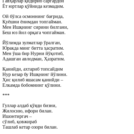
Гавҳарлар қидириб саргардон
Ёт юртлар қўйнида кезмадим.
Ой бўлса осмоннинг бағрида,
Қуёшни ёнимдан топгайман.
Мен Ишқнинг сирини билгани,
Беш юз йил орқага чопгайман.
Йўлимда зулматлар ўралган,
Юракда минг битта ҳасратим.
Мен ўша бир Нурни йўқотиб,
Адашган авлодман, Ҳазратим.
Қанийди, ахтариб топсайдим
Нур кезар бу Ишқнинг йўлини.
Ҳис қилиб яшасам қанийди –
Елкамда бобомнинг қўлини.
***
Гуллар алдаб қўяди бизни,
Жилосию, ифори билан.
Ишонтиргач –
сўлиб, қовжираб
Ташлаб кетар озори билан.