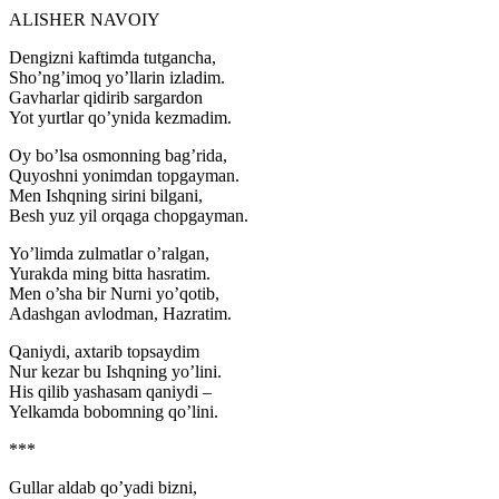
ALISHER NAVOIY
Dengizni kaftimda tutgancha,
Sho’ng’imoq yo’llarin izladim.
Gavharlar qidirib sargardon
Yot yurtlar qo’ynida kezmadim.
Oy bo’lsa osmonning bag’rida,
Quyoshni yonimdan topgayman.
Men Ishqning sirini bilgani,
Besh yuz yil orqaga chopgayman.
Yo’limda zulmatlar o’ralgan,
Yurakda ming bitta hasratim.
Men o’sha bir Nurni yo’qotib,
Adashgan avlodman, Hazratim.
Qaniydi, axtarib topsaydim
Nur kezar bu Ishqning yo’lini.
His qilib yashasam qaniydi –
Yelkamda bobomning qo’lini.
***
Gullar aldab qo’yadi bizni,