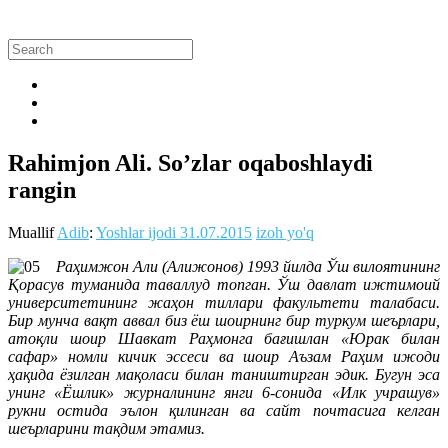
Rahimjon Ali. So’zlar oqaboshlaydi
rangin
Muallif
Adib
:
Yoshlar ijodi
31.07.2015
izoh yo'q
Раҳимжон Али (Алижонов) 1993 йилда Ўш вилоятининг
Қорасув туманида таваллуд топган. Ўш давлат ижтимоий
университетининг жаҳон тиллари факультети талабаси.
Бир мунча вақт аввал биз ёш шоирнинг бир туркум шеърлари,
атоқли шоир Шавкат Раҳмонга бағишлан «Юрак билан
сафар» номли кичик эссеси ва шоир Аъзам Раҳим ижоди
ҳақида ёзилган мақоласи билан таништирган эдик. Бугун эса
унинг «Ёшлик» журналининг янги 6-сонида «Илк учрашув»
рукни остида эълон қилинган ва сайт почтасига келган
шеърларини тақдим этамиз.