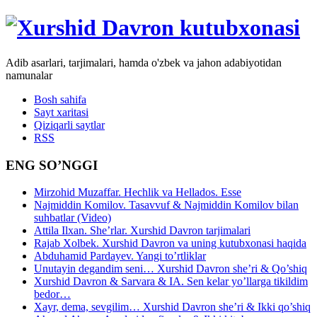
Adib asarlari, tarjimalari, hamda o'zbek va jahon adabiyotidan
namunalar
Bosh sahifa
Sayt xaritasi
Qiziqarli saytlar
RSS
ENG SO’NGGI
Mirzohid Muzaffar. Hechlik va Hellados. Esse
Najmiddin Komilov. Tasavvuf & Najmiddin Komilov bilan
suhbatlar (Video)
Attila Ilxan. She’rlar. Xurshid Davron tarjimalari
Rajab Xolbek. Xurshid Davron va uning kutubxonasi haqida
Abduhamid Pardayev. Yangi to’rtliklar
Unutayin degandim seni… Xurshid Davron she’ri & Qo’shiq
Xurshid Davron & Sarvara & IA. Sen kelar yo’llarga tikildim
bedor…
Xayr, dema, sevgilim… Xurshid Davron she’ri & Ikki qo’shiq