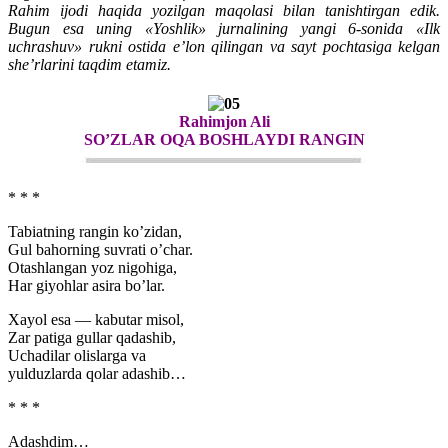
Rahim ijodi haqida yozilgan maqolasi bilan tanishtirgan edik.
Bugun esa uning «Yoshlik» jurnalining yangi 6-sonida «Ilk
uchrashuv» rukni ostida e’lon qilingan va sayt pochtasiga kelgan
she’rlarini taqdim etamiz.
Rahimjon Ali
SO’ZLAR OQA BOSHLAYDI RANGIN
* * *
Tabiatning rangin ko’zidan,
Gul bahorning suvrati o’char.
Otashlangan yoz nigohiga,
Har giyohlar asira bo’lar.
Xayol esa — kabutar misol,
Zar patiga gullar qadashib,
Uchadilar olislarga va
yulduzlarda qolar adashib…
* * *
Adashdim…