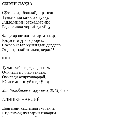
СИРЛИ ЛАҲЗА
Сўзлар оқа бошлайди рангин,
Тўлқинида камалак туйғу.
Жилоланган сарҳадлар аро
Бедорликка чорлайди уйқу.
Ферузаранг жилвалар маккор,
Қафасига урилар юрак.
Сачраб кетар кўнгилдан дардлар,
Энди қандай яшамоқ керак?!
* * *
Туман каби тарқалади ғам,
Очилади йўллар ўзидан.
Очилади атиргуллардай,
Юрагимнинг уйқоқ кўзида.
Манба:»Ёшлик» журнали, 2015, 6-cон
АЛИШЕР НАВОИЙ
Денгизни кафтимда тутганча,
Шўнғимоқ йўлларин изладим.