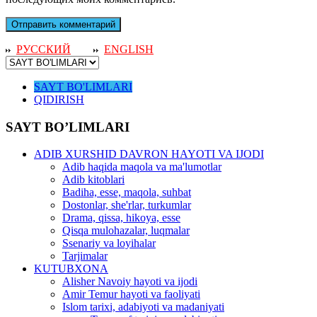
РУССКИЙ
ENGLISH
SAYT BO'LIMLARI
QIDIRISH
SAYT BO’LIMLARI
ADIB XURSHID DAVRON HAYOTI VA IJODI
Adib haqida maqola va ma'lumotlar
Adib kitoblari
Badiha, esse, maqola, suhbat
Dostonlar, she'rlar, turkumlar
Drama, qissa, hikoya, esse
Qisqa mulohazalar, luqmalar
Ssenariy va loyihalar
Tarjimalar
KUTUBXONA
Alisher Navoiy hayoti va ijodi
Amir Temur hayoti va faoliyati
Islom tarixi, adabiyoti va madaniyati