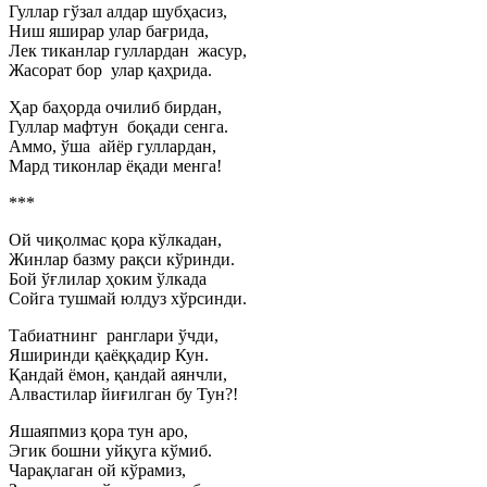
Гуллар гўзал алдар шубҳасиз,
Ниш яширар улар бағрида,
Лек тиканлар гуллардан жасур,
Жасорат бор улар қаҳрида.
Ҳар баҳорда очилиб бирдан,
Гуллар мафтун боқади сенга.
Аммо, ўша айёр гуллардан,
Мард тиконлар ёқади менга!
***
Ой чиқолмас қора кўлкадан,
Жинлар базму рақси кўринди.
Бой ўғлилар ҳоким ўлкада
Сойга тушмай юлдуз хўрсинди.
Табиатнинг ранглари ўчди,
Яширинди қаёққадир Кун.
Қандай ёмон, қандай аянчли,
Алвастилар йиғилган бу Тун?!
Яшаяпмиз қора тун аро,
Эгик бошни уйқуга кўмиб.
Чарақлаган ой кўрамиз,