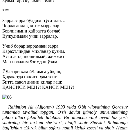
Зулмат аро кўзимиз юмиб..
***
Зарра-зарра бўлдим тўсатдан…
Чорлаганда қалтис марралар.
Борлиғимни ҳайратга боғлаб,
Вужудимдан учди зарралар.
Учиб борар заррамдан зарра,
Карахтликдан михланар кўзим.
Аста-аста, шошилмай, жимжит
Мен изладим ўзимдан ўзим.
Йўллари ҳам йўлимга уйқаш,
Ҳаракатда иккиси ҳам тенг.
Битта савол дилни қилар ғаш:
ҚАЙСИСИ МЕН?! ҚАЙСИ МЕН?!
Rahimjon Ali (Alijonov) 1993 yilda O’sh viloyatining Qorasuv
tumanida tavallud topgan. O’sh davlat ijtimoiy universitetining
jahon tillari fakul`teti talabasi. Bir muncha vaqt avval biz yosh
shoirning bir turkum she’rlari, atoqli shoir Shavkat Rahmonga
bag’ishlan «Yurak bilan safar» nomli kichik essesi va shoir A’zam