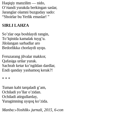
Haqiqiy manzilim — nido,
O’rtandi yurakda berkingan saslar,
Jaranglar olamni buzguday sado:
“Shoirlar bu Yerlik emaslar! ”
SIRLI LAHZA
So’zlar oqa boshlaydi rangin,
To’lqinida kamalak tuyg’u.
Jilolangan sarhadlar aro
Bedorlikka chorlaydi uyqu.
Feruzarang jilvalar makkor,
Qafasiga urilar yurak.
Sachrab ketar ko’ngildan dardlar,
Endi qanday yashamoq kerak?!
* * *
Tuman kabi tarqaladi g’am,
Ochiladi yo’llar o’zidan.
Ochiladi atirgullarday,
Yuragimning uyqoq ko’zida.
Manba:»Yoshlik» jurnali, 2015, 6-con