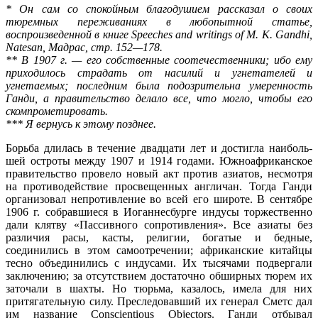
* Он сам со спокойным благодушием рассказал о своих
тюремных переживаниях в любопытной статье,
воспроизведенной в книге Speeches and writings of M. К. Gandhi,
Natesan, Мадрас, стр. 152—178.
** В 1907 г. — его собственные соотечественники; ибо ему
при­ходилось страдать от насилий и угнетателей и
угнетаемых; последним была подозрительна умеренность
Ганди, а правительство делало все, что могло, чтобы его
скомпрометировать.
*** Я вернусь к этому позднее.
Борьба длилась в течение двадцати лет и достигла наиболь­
шей остроты между 1907 и 1914 годами. Южноафриканское
правительство провело новый акт против азиатов, несмотря
на противодействие просвещенных англичан. Тогда Ганди
организо­вал непротивление во всей его широте. В сентябре
1906 г. собравшиеся в Иоганнесбурге индусы торжественно
дали клятву «Пассивного сопротивления». Все азиаты без
различия расы, касты, религии, богатые и бедные,
соединились в этом самоотре­чении; африканские китайцы
тесно объединились с индусами. Их тысячами подвергали
заключению; за отсутствием достаточно обширных тюрем их
заточали в шахты. Но тюрьма, казалось, имела для них
притягательную силу. Преследовавший их генерал Сметс дал
им название Conscientious Objectors. Ганди отбывал