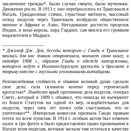
заключение трижды*. Были случаи смерти, были мученики.
Движение росло. В 1913 г. оно перебросилось из Трансвааля в
Наталь. Грандиозные стачки, страстные митинги, массовый
поход индусов через Трансвааль возбудили общественное
мнение в Африке и Азии. Негодование достигло пределов
Индии, и вице-король, лорд Гардинг, сам явился его громким
вырази­телем в Мадрасе.
—————————
* Джозеф Дж. Док, беседы которого с Ганди в Трансваале
явились для нас таким откровением, кончает свою книгу, в
октябре 1908 г., обра­зом Ганди в одежде каторжника,
которого ведут в Иоганнесбургскую кре­пость и бросают в
тюрьму вместе с гнусными уголовниками-китайцами.
Непоколебимая стойкость и обаяние великой души сделали
свое дело; сила склонила колени перед героической
кротостью*. Наиболее ярый противник дела индусов, генерал
Сметс, который в 1909 г. объявил, что никогда не вычеркнет
из Книги Статутов ни одной из мер, оскорбительных для
индусов, через пять лет почел себя счастливым, что ее
уничтожил**. Имперская комиссия признала Ганди правым
почти по всем пунктам. В 1914 г. осо­бым актом был отменен
налог в три фунта и было предостав­лено право проживания в
Натале всем индусам, которые жела­ли там остаться в качестве