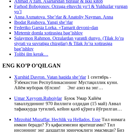
Ahmad A’zam. Asarlaridan fiqralar & Ikki kitob
Farhod Bobojonov. Orzuga eltuvchi yo‘l & Yulduzlar yurgan
yo`l
Anna Axmatova. She’rlar & Anatoliy Nayman. Anna
Ibodat Rajabova. Yangi she’rlar
Federiko Garsia Lorka. «Tamarit devoni»dan
Mirtemir domla xotirasiga bag’ishlov
Sulaymon Rahmon. Orzulardan yaratdi dunyo. (Tilak Jo’ra
siyrati va suvratiga chizgilar) & Tilak Jo’ra xotirasiga
bag’ishlov
Tolibi ilm kerak…
ENG KO’P O’QILGAN
Xurshid Davron. Vatan haqida she’rlar
1 сентябрь -
Ўзбекистон Республикасининг Мустақиллик куни.
Айём муборак бўлсин! Энг азиз ва энг…
Umar Xayyom.Ruboiylar
Буюк Умар Хайём
таваллудининг 970 йиллиги олдидан (15 май) Аввал
тафаккурда туғилиб, кейин қалб қўрига йўғрилган…
Mirzohid Muzaffar. Hechlik va Hellados. Esse
Тил нимага
имкон беради? Ўз қафасимизни яратишгами? Тил
инсоннинг энг даҳшатли эринчоқлиги эмасмиди? Биз