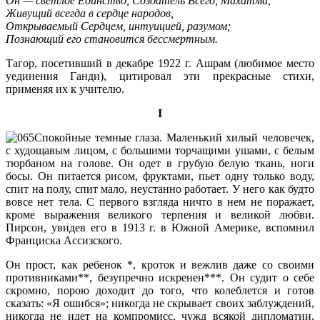
Он — светлое Единство, Создатель Всего, Махатма,
Живущий всегда в сердце народов,
Открываемый Сердцем, интуицией, разумом;
Познающий его становится бессмертным.
Тагор, посетивший в декабре 1922 г. Ашрам (любимое место
уедине­ния Ганди), цитировал эти прекрасные стихи,
применяя их к учителю.
I
Спокойные темные глаза. Маленький хилый человечек,
с худощавым лицом, с большими торчащими ушами, с белым
тюрбаном на голове. Он одет в грубую белую ткань, ноги
босы. Он питается рисом, фруктами, пьет одну только воду,
спит на полу, спит мало, неустанно работает. У него как будто
вовсе нет тела. С первого взгляда ничто в нем не поражает,
кроме выра­жения великого терпения и великой любви.
Пирсон, увидев его в 1913 г. в Южной Америке, вспомнил
Франциска Ассизского.
Он прост, как ребенок *, кроток и вежлив даже со своими
про­тивниками**, безупречно искренен***. Он судит о себе
скромно, порою доходит до того, что колеблется и готов
сказать: «Я ошибся»; никогда не скрывает своих заблуждений,
никогда не идет на компромисс, чужд всякой дипломатии,