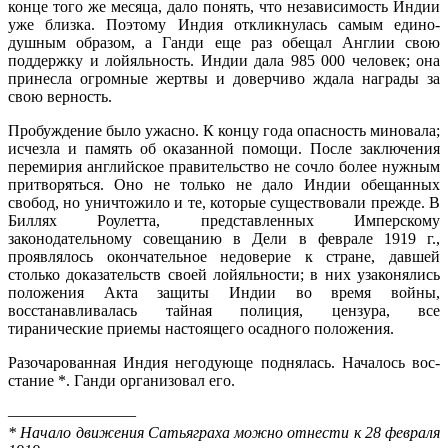
конце того же месяца, дало понять, что независимость Индии
уже близка. Поэтому Индия откликнулась самым едино­
душным образом, а Ганди еще раз обещал Англии свою
поддержку и лойяльность. Индии дала 985 000 человек; она
принесла огромные жертвы и доверчиво ждала награды за
свою верность.
Пробуждение было ужасно. К концу года опасность мино­вала;
исчезла и память об оказанной помощи. После заключения
перемирия английское правительство не сочло более нужным
притворяться. Оно не только не дало Индии обещанных
свобод, но уничтожило и те, которые существовали прежде. В
Биллях Роулетта, представленных Имперскому
законодательному сове­щанию в Дели в феврале 1919 г.,
проявлялось окончательное недоверие к стране, давшей
столько доказательств своей лойяльности; в них узаконялись
положения Акта защиты Индии во время войны,
восстанавливалась тайная полиция, цензура, все
тиранические приемы настоящего осадного положения.
Разочарованная Индия негодующе поднялась. Началось вос­
стание *. Ганди организовал его.
————————
* Начало движения Сатьяграха можно отнести к 28 февраля