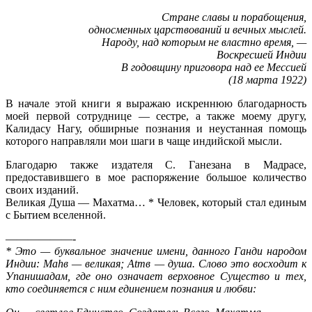
Стране славы и порабощения,
односменных цар­ствований и вечных мыслей.
Народу, над которым не властно время, —
Воскресшей Индии
В годовщину приговора над ее Мессией
(18 марта 1922)
В начале этой книги я выражаю искреннюю благодарность
моей первой сотруднице — сестре, а также моему другу,
Калидасу Нагу, обширные познания и неустанная помощь
которого направляли мои шаги в чаще индийской мысли.
Благодарю также издателя С. Ганезана в Мадрасе,
предоставившего в мое распоряжение большое количество
своих изданий.
Великая Душа — Махатма… * Человек, который стал еди­ным
с Бытием вселенной.
——————-
* Это — буквальное значение имени, данного Ганди народом
Индии: Mahв — великая; Atmв — душа. Слово это восходит к
Упанишадам, где оно означает верховное Существо и тех,
кто соединяется с ним единением познания и любви: