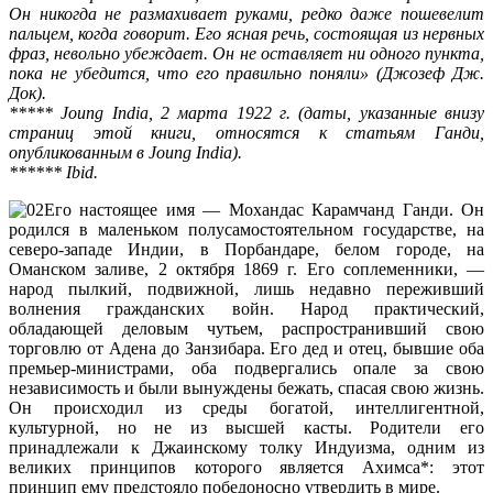
Он никогда не размахивает руками, редко даже пошевелит
пальцем, когда говорит. Его ясная речь, состоящая из нервных
фраз, невольно убеждает. Он не оставляет ни одного пункта,
пока не убедится, что его правильно поняли» (Джозеф Дж.
Док).
***** Joung India, 2 марта 1922 г. (даты, указанные внизу
страниц этой книги, относятся к статьям Ганди,
опубликованным в Joung India).
****** Ibid.
Его настоящее имя — Мохандас Карамчанд Ганди. Он
родился в маленьком полусамостоятельном государстве, на
северо-западе Индии, в Порбандаре, белом городе, на
Оманском заливе, 2 октября 1869 г. Его соплеменники, —
народ пылкий, подвижной, лишь недавно переживший
волнения гражданских войн. Народ практический,
обладающей деловым чутьем, распространивший свою
торговлю от Адена до Занзибара. Его дед и отец, бывшие оба
премьер-министрами, оба подвергались опале за свою
независимость и были вынуждены бежать, спасая свою жизнь.
Он происходил из среды богатой, интеллигентной,
культурной, но не из высшей касты. Родители его
принадлежали к Джаинскому толку Индуизма, одним из
великих принципов которого является Ахимса*: этот
принцип ему предстояло побе­доносно утвердить в мире.