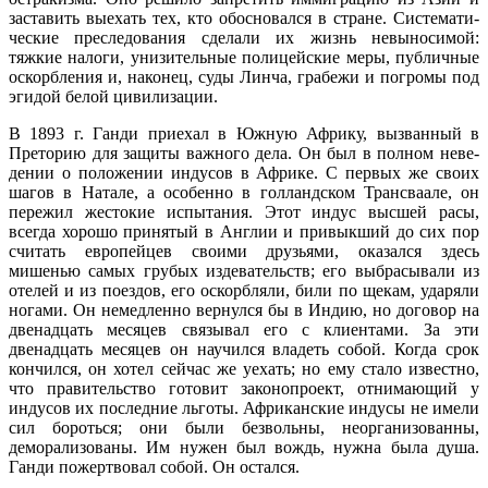
заставить выехать тех, кто обосновался в стране. Системати­
ческие преследования сделали их жизнь невыносимой:
тяжкие налоги, унизительные полицейские меры, публичные
оскорбления и, наконец, суды Линча, грабежи и погромы под
эгидой белой цивилизации.
В 1893 г. Ганди приехал в Южную Африку, вызванный в
Преторию для защиты важного дела. Он был в полном неве­
дении о положении индусов в Африке. С первых же своих
шагов в Натале, a особенно в голландском Трансваале, он
пережил жестокие испытания. Этот индус высшей расы,
всегда хорошо принятый в Англии и привыкший до сих пор
считать европейцев своими друзьями, оказался здесь
мишенью самых грубых издевательств; его выбрасывали из
отелей и из поездов, его оскорбляли, били по щекам, ударяли
ногами. Он немедленно вернулся бы в Индию, но договор на
двенадцать месяцев связы­вал его с клиентами. За эти
двенадцать месяцев он научился владеть собой. Когда срок
кончился, он хотел сейчас же уехать; но ему стало известно,
что правительство готовит законопроект, отнимающий у
индусов их последние льготы. Африканские индусы не имели
сил бороться; они были безвольны, неорганизованны,
деморализованы. Им нужен был вождь, нужна была душа.
Ганди пожертвовал собой. Он остался.