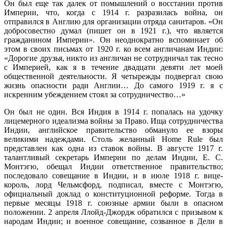
Он был еще так далек от помышлений о восстании против
Империи, что, когда с 1914 г. разразилась война, он
отправился в Англию для организации отряда санитаров. «Он
добросо­вестно думал (пишет он в 1921 г.), что является
гражданином Империи». Он неоднократно вспоминает об
этом в своих письмах от 1920 г. ко всем англичанам Индии:
«Дорогие друзья, никто из англичан не сотрудничал так тесно
с Империей, как я в течение двадцати девяти лет моей
общественной деятельности. Я четырежды подвергал свою
жизнь опасности ради Англии… До самого 1919 г. я с
искренним убеждением стоял за сотруд­ничество…»
Он был не один. Вся Индия в 1914 г. попалась на удочку
лицемерного идеализма войны за Право. Ища сотрудничества
Индии, английское правительство обмануло ее взоры
великими надеждами. Столь желанный Home Rule был
представлен как одна из ставок войны. В августе 1917 г.
талантливый секретарь Империи по делам Индии, Е. С.
Монтэгю, обещал Индии ответ­ственное правительство;
последовало совещание в Индии, и в июле 1918 г. вице-
король, лорд Чельмсфорд, подписал, вместе с Монтэгю,
официальный доклад о конституционной реформе. Тогда в
первые месяцы 1918 г. союзные армии были в опасном
положении. 2 апреля Ллойд-Джордж обратился с призывом к
народам Индии; и военное совещание, созванное в Дели в