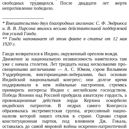
свободных трудящихся. После два­дцати лет жертв
непротивление победило.
—————————
* Вмешательство двух благородных англичан: С. Ф. Эндрьюса
и. В. В. Пирсона явилось весьма действительной поддержкой
для усилий Ганди.
** Ганди напоминает об этом факте в статье от 12 мая
1920 г.
Ганди возвратился в Индию, окруженный ореолом вождя.
Движение за национальную независимость наметилось там
уже с начала столетия. Лет тридцать назад несколькими про­
свещенными англичанами — А. С. Юмом, сэром Вильямом
Уэддерберном, викторианцами-либералами, был основан
Индий­ский национальный конгресс; они долгое время
поддерживали в нем лойяльные настроения, стремясь
примирить интересы Индии с английским господством.
Победа Японии над Россией пробудила азиатскую гордость, а
провокационные действия лорда Керзона оскорбили
индийских патриотов. В недрах самого Кон­гресса
образовалась экстремистская группа, агрессивный нацио­
нализм которой нашел отклик в стране. Однако старая
конституционная партия, под влиянием Дж. Гокала,
оставалась до самой мировой войны искренно-патриотичной