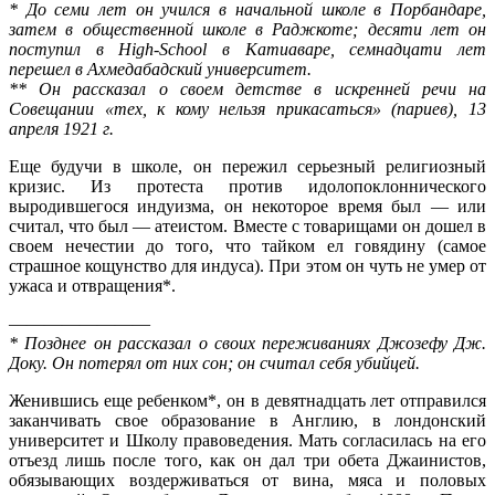
* До семи лет он учился в начальной школе в Порбандаре,
затем в общественной школе в Раджкоте; десяти лет он
поступил в High-School в Катиаваре, семнадцати лет
перешел в Ахмедабадский университет.
** Он рассказал о своем детстве в искренней речи на
Совещании «тех, к кому нельзя прикасаться» (париев), 13
апреля 1921 г.
Еще будучи в школе, он пережил серьезный религиозный
кризис. Из протеста против идолопоклоннического
выродивше­гося индуизма, он некоторое время был — или
считал, что был — атеистом. Вместе с товарищами он дошел в
своем нечестии до того, что тайком ел говядину (самое
страшное кощунство для индуса). При этом он чуть не умер от
ужаса и отвращения*.
————————
* Позднее он рассказал о своих переживаниях Джозефу Дж.
Доку. Он потерял от них сон; он считал себя убийцей.
Женившись еще ребенком*, он в девятнадцать лет отправился
заканчивать свое образование в Англию, в лондонский
универ­ситет и Школу правоведения. Мать согласилась на его
отъезд лишь после того, как он дал три обета Джаинистов,
обязываю­щих воздерживаться от вина, мяса и половых