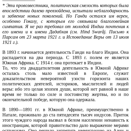
———————
* Эти провозвестники, политическая смелость которых была
впослед­ствии далеко превзойдена, испытали неблагодарность
и забвение новых поколений. Но Ганди остался им верен,
особенно Гокалу, с которым его связывала благоговейная
симпатия. Я не раз требовал от молодой Индии почтения к
его имени и к имени Дадабхая (см. Hind Swarâj. Письмо к
Парсам от 23 марта 1921 г. и Исповедание Веры от 13 июля
1921 г.).
В 1893 г. начинается деятельность Ганди на благо Индии. Она
распадается на два периода. С 1893 г. полем ее является
Южная Африка. С 1914 г. она протекает в Индии.
То, что эта двадцатилетняя деятельность в Южной Африке
осталась столь мало известной в Европе, служит
доказательством невероятной узости горизонта наших
политических деятелей, историков, мыслителей и людей
веры: ибо это целая эпопея души, которой нет равной в наше
время не только по силе и постоянству жертвы, но и по
окончательной победе, которую она одержала.
В 1890—1891 гг. в Южной Африке, преимущественно в
Натале, проживало до ста пятидесяти тысяч индусов. Приток
этого чуждого народа вызвал в белом населении ненависть к
иностранцам, которой правительство дало выражение мерами
остракизма. Оно решило запретить иммиграцию из Азии и