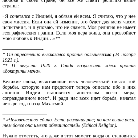
любовь к своей стране, он все же ставит религию выше
страны:
«Я сочетался с Индией, я обязан ей всем. Я считаю, что у нее
своя миссия. Если она ей изменит, это будет для меня часом
испытания, и я уповаю, что не сдамся. Моя религия не имеет
географических границ. Если моя вера жива, она превзой­дет
мою любовь к Индии…»**
————————-
* Он определенно высказался против большевизма (24 ноября
1921 г.).
** 11 августа 1920 г. Ганди возражает здесь против
«доктрины меча».
Великие слова, выясняющие весь человеческий смысл той
борьбы, которую нам предстоит теперь описать: ибо в них
апо­стол Индии становится апостолом всего мира,
согражданином всех*. И ради нас всех идет борьба, начатая
четыре года назад Махатмой.
—————————
* «Человечество едино. Есть различия рас; но чем выше раса,
тем более она имеет обязанностей» (Ethical Religion).
Нужно отметить, что даже в этот момент, когда он стано­вится