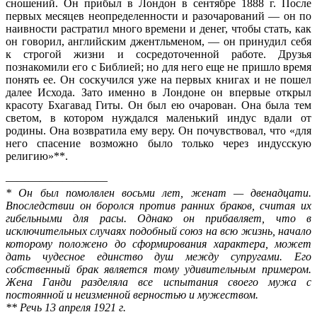
сношений. Он прибыл в Лондон в сентябре 1888 г. После
первых месяцев неопределенности и разочарований — он по
наивности растратил много времени и денег, чтобы стать, как
он говорил, английским джентльменом, — он принудил себя
к строгой жизни и сосредоточенной работе. Друзья
познакомили его с Библией; но для него еще не пришло время
понять ее. Он соскучился уже на первых книгах и не пошел
далее Исхода. Зато именно в Лондоне он впервые открыл
красоту Бхагавад Гиты. Он был ею очарован. Она была тем
светом, в котором нуждался маленький индус вдали от
родины. Она возвратила ему веру. Он почувствовал, что «для
него спасение возможно было только через индусскую
религию»**.
—————————
* Он был помолвлен восьми лет, женат — двенадцати.
Впоследствии он боролся против ранних браков, считая их
гибельными для расы. Однако он прибавляет, что в
исключительных случаях подобный союз на всю жизнь, начало
которому положено до сформирования характера, может
дать чудесное единство душ между супругами. Его
собственный брак является тому удивительным примером.
Жена Ганди разделяла все испытания своего мужа с
постоянной и неизменной верностью и мужеством.
** Речь 13 апреля 1921 г.