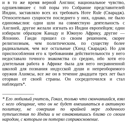
и в то же время верной Англии; национальное чувство,
одушевлявшее с той поры это Собрание представителей
Индии, заставляло всех их требовать Ноте Rule (Сварадж).
Относительно сущности последнего у них, однако, не было
единомыслия: одни шли на совместную деятельность с
Англией, другие желали изгнать из Индии европейцев; одни
избирали образцом Канаду и Южную Африку, другие —
Японию. Ганди пришел со своим решением, скорее
религиозным, чем политическим, по существу более
радикальным, чем все остальные (Хинд Сварадж). Но для
приспособления его к требованиям действительности у него
недоставало точного знакомства со средою, ибо хотя его
длитель­ная работа в Африке была для него несравненной
школой для познания индусской души и непреоборимого
оружия Ахимсы, все же он в течение двадцати трех лет был
оторван от своей страны. Он сосредоточился и стал
наблюдать*.
———————
* Его любимый учитель, Гокал, только что скончавшийся, взял
с него обещание, что он не будет вмешиваться в активную
политику, не совершив по крайней мере годичного
путешествия по Индии и не ознакомившись близко со своим
народом, с которым он потерял соприкосновение.