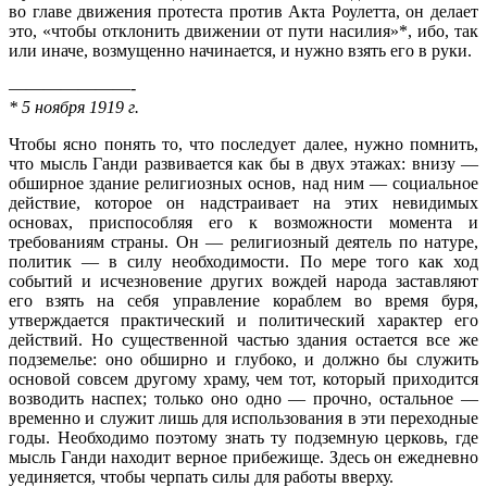
во главе движения протеста против Акта Роулетта, он делает
это, «чтобы отклонить движении от пути насилия»*, ибо, так
или иначе, возмущенно начинается, и нужно взять его в руки.
———————-
* 5 ноября 1919 г.
Чтобы ясно понять то, что последует далее, нужно помнить,
что мысль Ганди развивается как бы в двух этажах: внизу —
обширное здание религиозных основ, над ним — социальное
действие, которое он надстраивает на этих невидимых
основах, приспособляя его к возможности момента и
требованиям страны. Он — религиозный деятель по натуре,
политик — в силу необхо­димости. По мере того как ход
событий и исчезновение других вождей народа заставляют
его взять на себя управление кораблем во время буря,
утверждается практический и политический характер его
действий. Но существенной частью здания остается все же
подземелье: оно обширно и глубоко, и должно бы служить
основой совсем другому храму, чем тот, который приходится
возводить наспех; только оно одно — прочно, осталь­ное —
временно и служит лишь для использования в эти переходные
годы. Необходимо поэтому знать ту подземную церковь, где
мысль Ганди находит верное прибежище. Здесь он ежедневно
уединяется, чтобы черпать силы для работы вверху.