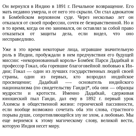
Он вернулся в Индию в 1891 г. Печальное возвращение. Его
мать недавно умерла, и от него это скрыли. Он стал адвокатом
в Бомбейском верховном суде. Через несколько лет он
отказался от своей профессии, сочтя ее безнравственной. Но и
в то время, когда он ею занимался, он оставлял за собой право
отказаться от защиты дела, если видел, что оно
несправедливо.
Уже в это время некоторые лица, игравшие значительную
роль в Индии, пробуждали в нем предчувствия его будущей
миссии: «некоронованный король» Бомбея: Парси Дадабхай и
профессор Гокал, оба горевшие благоговейной любовью к Ин­
дии; Гокал — один из лучших государственных людей своей
страны, один из первых, кто возродил индийское
просвещение; Дадабхай —- основатель индийского
национализма (по свиде­тельству Ганди)*, оба они — образцы
мудрости и кротости. Именно Дадабхай, сдерживая
юношеский пыл Ганди, дал ему в 1892 г. первый урок
Ахимсы в общественной жизни: героиче­ской пассивности,
если вообще возможно сочетать оба эти слова, страстного
порыва души, сопротивляющейся злу не злом, а лю­бовью. Мы
еще вернемся к этому магическому слову, великой вести,
которую Индия несет миру.