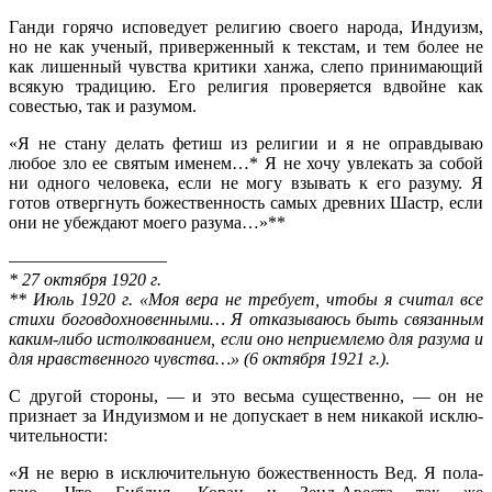
Ганди горячо исповедует религию своего народа, Индуизм,
но не как ученый, приверженный к текстам, и тем более не
как лишенный чувства критики ханжа, слепо принимающий
всякую традицию. Его религия проверяется вдвойне как
совестью, так и разумом.
«Я не стану делать фетиш из религии и я не оправдываю
любое зло ее святым именем…* Я не хочу увлекать за собой
ни одного человека, если не могу взывать к его разуму. Я
готов отвергнуть божественность самых древних Шастр, если
они не убеждают моего разума…»**
—————————
* 27 октября 1920 г.
** Июль 1920 г. «Моя вера не требует, чтобы я считал все
стихи боговдохновенными… Я отказываюсь быть связанным
каким-либо истолкова­нием, если оно неприемлемо для разума и
для нравственного чувства…» (6 октября 1921 г.).
С другой стороны, — и это весьма существенно, — он не
признает за Индуизмом и не допускает в нем никакой исклю­
чительности:
«Я не верю в исключительную божественность Вед. Я пола­