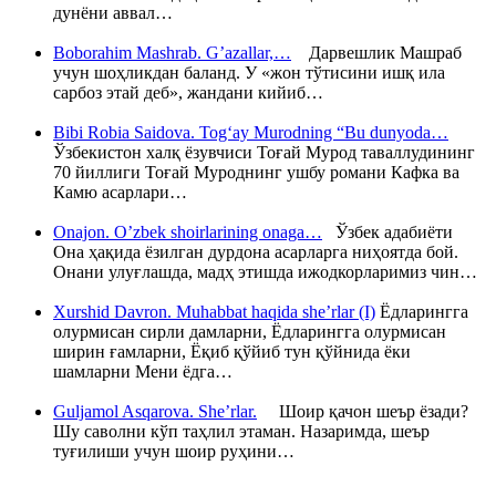
дунёни аввал…
Boborahim Mashrab. G’azallar,…
Дарвешлик Машраб
учун шоҳликдан баланд. У «жон тўтисини ишқ ила
сарбоз этай деб», жандани кийиб…
Bibi Robia Saidova. Tog‘ay Murodning “Bu dunyoda…
Ўзбекистон халқ ёзувчиси Тоғай Мурод таваллудининг
70 йиллиги Тоғай Муроднинг ушбу романи Кафка ва
Камю асарлари…
Onajon. O’zbek shoirlarining onaga…
Ўзбек адабиёти
Она ҳақида ёзилган дурдона асарларга ниҳоятда бой.
Онани улуғлашда, мадҳ этишда ижодкорларимиз чин…
Xurshid Davron. Muhabbat haqida she’rlar (I)
Ёдларингга
олурмисан сирли дамларни, Ёдларингга олурмисан
ширин ғамларни, Ёқиб қўйиб тун қўйнида ёки
шамларни Мени ёдга…
Guljamol Asqarova. She’rlar.
Шоир қачон шеър ёзади?
Шу саволни кўп таҳлил этаман. Назаримда, шеър
туғилиши учун шоир руҳини…