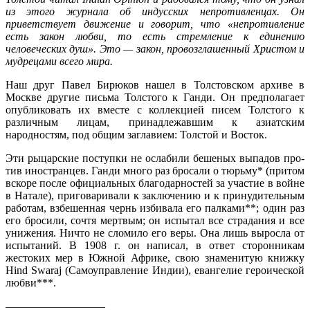
из этого журнала об индусских непротивленцах. Он
приветствует движение и говорит, что «непротивление
есть закон любви, то есть стремление к единению
человеческих душ». Это — закон, провоз­глашенный Христом и
мудрецами всего мира.
Наш друг Павел Бирюков нашел в Толстовском архиве в
Москве другие письма Толстого к Ганди. Он предполагает
опубликовать их вместе с коллекцией писем Толстого к
различным лицам, принадлежавшим к азиатским
народностям, под общим заглавием: Толстой и Восток.
Эти рыцарские поступки не ослабили бешеных выпадов про­
тив иностранцев. Ганди много раз бросали о тюрьму* (притом
вскоре после официальных благодарностей за участие в войне
в Натале), приговаривали к заключению и к принудительным
работам, взбешенная чернь избивала его палками**; один раз
его бросили, сочтя мертвым; он испытал все страдания и все
униже­ния. Ничто не сломило его веры. Она лишь выросла от
испыта­ний. В 1908 г. он написал, в ответ сторонникам
жестоких мер в Южной Африке, свою знаменитую книжку
Hind Swaraj (Самоуправление Индии), евангелие героической
любви***.
—————————