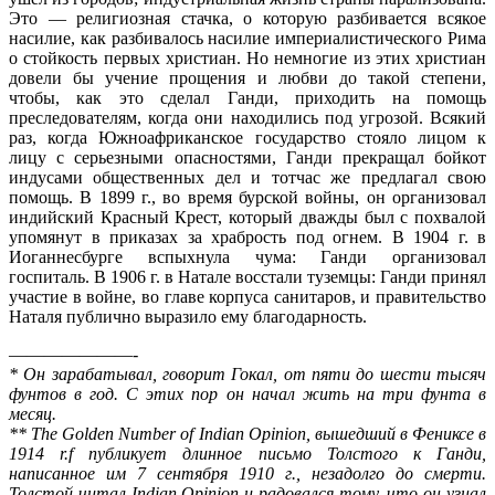
Это — религиозная стачка, о которую разбивается всякое
насилие, как разбивалось насилие империалистического Рима
о стойкость первых христиан. Но немногие из этих христиан
довели бы учение прощения и любви до такой степени,
чтобы, как это сделал Ганди, при­ходить на помощь
преследователям, когда они находились под угрозой. Всякий
раз, когда Южноафриканское государство стояло лицом к
лицу с серьезными опасностями, Ганди прекра­щал бойкот
индусами общественных дел и тотчас же предлагал свою
помощь. В 1899 г., во время бурской войны, он организовал
индийский Красный Крест, который дважды был с похва­лой
упомянут в приказах за храбрость под огнем. В 1904 г. в
Иоганнесбурге вспыхнула чума: Ганди организовал
госпиталь. В 1906 г. в Натале восстали туземцы: Ганди принял
участие в войне, во главе корпуса санитаров, и правительство
Наталя публично выразило ему благодарность.
———————-
* Он зарабатывал, говорит Гокал, от пяти до шести тысяч
фунтов в год. С этих пор он начал жить на три фунта в
месяц.
** The Golden Number of Indian Opinion, вышедший в Фениксе в
1914 r.f публикует длинное письмо Толстого к Ганди,
написанное им 7 сентября 1910 г., незадолго до смерти.
Толстой читал Indian Opinion и радовался тому, что он узнал