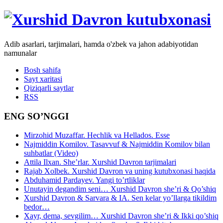
Adib asarlari, tarjimalari, hamda o'zbek va jahon adabiyotidan
namunalar
Bosh sahifa
Sayt xaritasi
Qiziqarli saytlar
RSS
ENG SO’NGGI
Mirzohid Muzaffar. Hechlik va Hellados. Esse
Najmiddin Komilov. Tasavvuf & Najmiddin Komilov bilan
suhbatlar (Video)
Attila Ilxan. She’rlar. Xurshid Davron tarjimalari
Rajab Xolbek. Xurshid Davron va uning kutubxonasi haqida
Abduhamid Pardayev. Yangi to’rtliklar
Unutayin degandim seni… Xurshid Davron she’ri & Qo’shiq
Xurshid Davron & Sarvara & IA. Sen kelar yo’llarga tikildim
bedor…
Xayr, dema, sevgilim… Xurshid Davron she’ri & Ikki qo’shiq