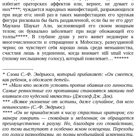
избегает оратор­ских аффектов или, вернее, не думает о
них****; чуждается народ­ных манифестаций, разражающихся
при виде его; иной раз в таких манифестациях его хрупкая
фигура рисковала бы быть раздав­ленной, если бы не его друг
Маулана Шаукат Али, заслоняющий его своим мощным
телом; он буквально заболевает при виде обожающей его
толпы*****. В глубине души у него живет недоверие к
многочисленности и отвращение к Mobocracy, разнузданной
черни; он чувствует себя хорошо лишь среди меньшинства,
счастлив лишь в уединении, когда внимает still small voice
(тихому неслышному голосу), который повелевает… ******
——————-
* Слова С.-Ф. Эндрьюса, который прибавляет: «Он смеется,
как ребе­нок, и обожает детей».
** «Мало кто может устоять против обаяния его личности.
Самые ревностные его противники становятся мягкими под
влиянием его чудесной мягкости» (Джозеф Дж. Док).
*** «Всякое уклонение от истины, даже случайное, для него
невыносимо» (С.-Ф. Эндрьюс).
**** «Он не принадлежит к числу страстных ораторов; его
манера говорить — спокойная и медленная; он обращается
преимущественно к разуму. Но, благодаря его спокойствию,
его теми выступают в особенно ясном освещении. Переходы
его голоса разнообразны, но полны необычайной искренности.