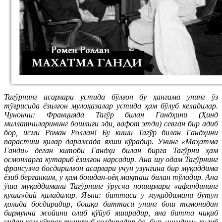
Тагўрнинг асарлари устида бўлғон бу ҳангама унинг ўз
тўғрисида ёзилғон мулоҳазалар устида ҳам бўлуб келадилар.
Чунончи: Францияда Тагўр билан Гандҳини (Ҳинд
миллатчиларининг бошлиғи эди, вафот этди) севган бир адиб
бор, исми Роман Роллан! Бу киши Тагўр билан Гандҳини
парастиш қилар даражада яхши кўрадир. Унинг «Маҳатма
Ганди» деган китоби Гандҳи билан бирга Тагўрни ҳам
осмонларга кутариб ёзилғон нарсадир. Ана шу одам Тагўрнинг
франсузча босдирилғон асарлари учун узунгина бир муқаддима
ёзиб берганким, у ҳам бошдан-оёқ мақташ билан тўладир. Ана
ўша муқаддимани Тагўрнинг ўрусча ноширлари «афандининг
қуши»дай қиладилар. Яъни: биттаси у муқаддимани бутун
ҳолида босдирадир, бошқа биттаси унинг бош томонидан
бирмунча жойини олиб қўйуб яширадир, яна битта чиқиб
ундан ҳам кўпроқ тушуриб қолдирадир-да, бир «чимдим» қилиб