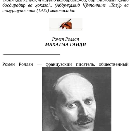
босдирадир ва ҳоказо!.. (Абдулҳамид Чўлпоннинг «Тагўр ва
тагўршунослик» (1925) мақоласидан
Ромен Роллан
МАХАТМА ГАНДИ
Роме́н Ролла́н — французский писатель, общественный