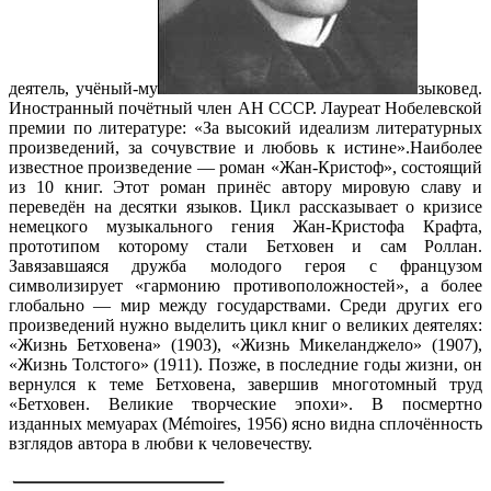
деятель, учёный-му
зыковед.
Иностранный почётный член АН СССР. Лауреат Нобелевской
премии по литературе: «За высокий идеализм литературных
произведений, за сочувствие и любовь к истине».Наиболее
известное произведение — роман «Жан-Кристоф», состоящий
из 10 книг. Этот роман принёс автору мировую славу и
переведён на десятки языков. Цикл рассказывает о кризисе
немецкого музыкального гения Жан-Кристофа Крафта,
прототипом которому стали Бетховен и сам Роллан.
Завязавшаяся дружба молодого героя с французом
символизирует «гармонию противоположностей», а более
глобально — мир между государствами. Среди других его
произведений нужно выделить цикл книг о великих деятелях:
«Жизнь Бетховена» (1903), «Жизнь Микеланджело» (1907),
«Жизнь Толстого» (1911). Позже, в последние годы жизни, он
вернулся к теме Бетховена, завершив многотомный труд
«Бетховен. Великие творческие эпохи». В посмертно
изданных мемуарах (Mémoires, 1956) ясно видна сплочённость
взглядов автора в любви к человечеству.