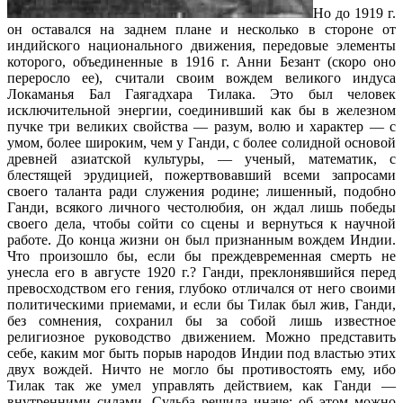
Но до 1919 г.
он оставался на заднем плане и несколько в стороне от
индийского национального движения, передовые элементы
которого, объединенные в 1916 г. Анни Безант (скоро оно
переросло ее), считали своим вождем великого индуса
Локаманья Бал Гаягадхара Тилака. Это был человек
исключительной энергии, соединивший как бы в железном
пучке три великих свойства — разум, волю и характер — с
умом, более широким, чем у Ганди, с более солидной основой
древней азиатской куль­туры, — ученый, математик, с
блестящей эрудицией, пожертво­вавший всеми запросами
своего таланта ради служения родине; лишенный, подобно
Ганди, всякого личного честолюбия, он ждал лишь победы
своего дела, чтобы сойти со сцены и вернуться к научной
работе. До конца жизни он был признанным вождем Индии.
Что произошло бы, если бы преждевременная смерть не
унесла его в августе 1920 г.? Ганди, преклонявшийся перед
превосходством его гения, глубоко отличался от него своими
политическими приемами, и если бы Тилак был жив, Ганди,
без сомнения, сохранил бы за собой лишь известное
религиозное руководство движением. Можно представить
себе, каким мог быть порыв народов Индии под властью этих
двух вождей. Ничто не могло бы противостоять ему, ибо
Тилак так же умел управлять действием, как Ганди —
внутренними силами. Судьба решила иначе: об этом можно