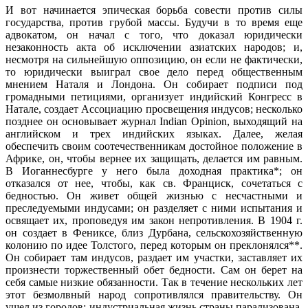
И вот начинается эпическая борьба совести против силы
государства, против грубой массы. Будучи в то время еще
адво­катом, он начал с того, что доказал юридически
незаконность акта об исключении азиатских народов; и,
несмотря на сильней­шую оппозицию, он если не фактически,
то юридически выиграл свое дело перед общественным
мнением Наталя и Лондона. Он собирает подписи под
громадными петициями, организует индий­ский Конгресс в
Натале, создает Ассоциацию просвещения индусов; несколько
позднее он основывает журнал Indian Opinion, выходящий на
английском и трех индийских языках. Далее, желая
обеспечить своим соотечественникам достойное положение в
Африке, он, чтобы вернее их защищать, делается им равным.
В Иоганнесбурге у него была доходная практика*; он
отказался от нее, чтобы, как св. Франциск, сочетаться с
бедностью. Он живет общей жизнью с несчастными и
преследуемыми индусами; он разделяет с ними испытания и
освящает их, проповедуя им закон непротивления. В 1904 г.
он создает в Фениксе, близ Дурбана, сельскохозяйственную
колонию по идее Толстого, перед которым он преклонялся**.
Он собирает там индусов, раздает им участки, заставляет их
произнести тор­жественный обет бедности. Сам он берет на
себя самые низкие обязанности. Так в течение нескольких лет
этот безмолвный народ сопротивлялся правительству. Он
ушел из городов; инду­стриальная жизнь страны парализована.