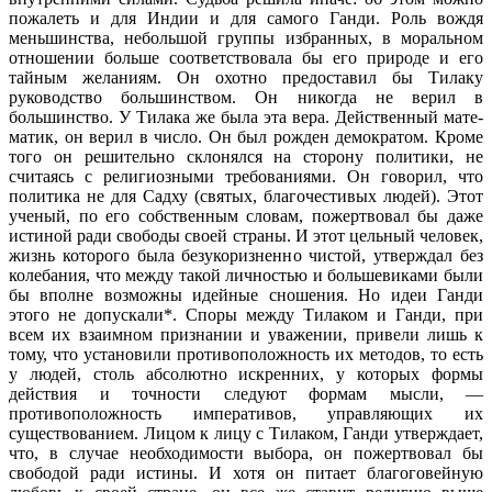
пожалеть и для Индии и для самого Ганди. Роль вождя
меньшинства, небольшой группы избранных, в моральном
отношении больше соответствовала бы его природе и его
тайным желаниям. Он охотно предоставил бы Тилаку
руководство большинством. Он никогда не верил в
большинство. У Тилака же была эта вера. Действенный мате­
матик, он верил в число. Он был рожден демократом. Кроме
того он решительно склонялся на сторону политики, не
считаясь с религиозными требованиями. Он говорил, что
политика не для Садху (святых, благочестивых людей). Этот
ученый, по его собственным словам, пожертвовал бы даже
истиной ради свободы своей страны. И этот цельный человек,
жизнь которого была безукоризненно чистой, утверждал без
колебания, что между такой личностью и большевиками были
бы вполне возможны идейные сношения. Но идеи Ганди
этого не допускали*. Споры между Тилаком и Ганди, при
всем их взаимном признании и уважении, привели лишь к
тому, что установили противо­положность их методов, то есть
у людей, столь абсолютно искренних, у которых формы
действия и точности следуют формам мысли, —
противоположность императивов, управляю­щих их
существованием. Лицом к лицу с Тилаком, Ганди утвер­ждает,
что, в случае необходимости выбора, он пожертвовал бы
свободой ради истины. И хотя он питает благоговейную