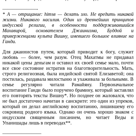
———————-
* А — отрицание: himsв — делать зло. Не вредить никакой
жизни. Ника­кого насилия. Один из древнейших принципов
индусской религии, в особен­ности поддерживавшийся
Махавирой, основателем Джаинизма, Буддой и
приверженцами культа Вишну, имевшего большое влияние на
Ганди.
Для джаинистов путем, который приводит к богу, служит
любовь — более, чем разум. Отец Махатмы не придавал
никакой цены деньгам и оставил их своей семье мало, почти
все свое состояние истратив на благотворительность. Мать,
строго рели­гиозная, была индийской святой Елизаветой; она
постилась, раздавала милостыню и ухаживала за больными. В
семье регу­лярно читали Рамайяну. Первоначальное
воспитание Ганди было поручено брамину, который заставлял
его повторять тексты Вишну*. Но позднее он жаловался, что
не был достаточно начи­тан в санскрите: это один из упреков,
который он делал англий­скому воспитанию, лишившему его
сокровищ родного языка. Однако он очень хорошо знаком с
индусским священным писа­нием, но читает Веды и
Упанишады лишь в переводах**.
————————