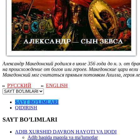
Александр Македонский родился в июле 356 года до н. э. от б
на происхождение от богов или героев. Македонские цари вел
Македонский мог считаться прямым потомком Ахилла, героя ле
РУССКИЙ
ENGLISH
SAYT BO'LIMLARI
QIDIRISH
SAYT BO’LIMLARI
ADIB XURSHID DAVRON HAYOTI VA IJODI
Adib haqida maqola va ma'lumotlar