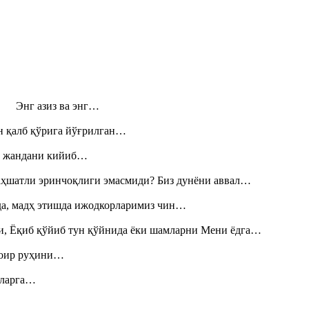
н! Энг азиз ва энг…
н қалб қўрига йўғрилган…
», жандани кийиб…
аҳшатли эринчоқлиги эмасмиди? Биз дунёни аввал…
шда, мадҳ этишда ижодкорларимиз чин…
и, Ёқиб қўйиб тун қўйнида ёки шамларни Мени ёдга…
шоир руҳини…
итларга…