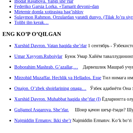
Ibodat Rajabova. Yangi she’rlar
Federiko Garsia Lorka. «Tamarit devoni»dan
Mirtemir domla xotirasiga bag’ishlov
Sulaymon Rahmon. Orzulardan yaratdi dunyo. (Tilak Jo’ra siyrati
Tolibi ilm kerak…
ENG KO’P O’QILGAN
Xurshid Davron. Vatan haqida she’rlar
1 сентябрь - Ўзбекис
Umar Xayyom.Ruboiylar
Буюк Умар Хайём таваллудининг 
Boborahim Mashrab. G’azallar,…
Дарвешлик Машраб учун ш
Mirzohid Muzaffar. Hechlik va Hellados. Esse
Тил нимага им
Onajon. O’zbek shoirlarining onaga…
Ўзбек адабиёти Она ҳ
Xurshid Davron. Muhabbat haqida she’rlar (I)
Ёдларингга ол
Guljamol Asqarova. She’rlar.
Шоир қачон шеър ёзади? Шу с
Najmiddin Ermatov. Ikki she’r
Najmiddin Ermatov. Ko‘k bo‘ri k