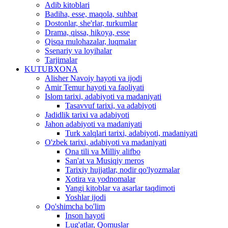
Adib kitoblari
Badiha, esse, maqola, suhbat
Dostonlar, she'rlar, turkumlar
Drama, qissa, hikoya, esse
Qisqa mulohazalar, luqmalar
Ssenariy va loyihalar
Tarjimalar
KUTUBXONA
Alisher Navoiy hayoti va ijodi
Amir Temur hayoti va faoliyati
Islom tarixi, adabiyoti va madaniyati
Tasavvuf tarixi, va adabiyoti
Jadidlik tarixi va adabiyoti
Jahon adabiyoti va madaniyati
Turk xalqlari tarixi, adabiyoti, madaniyati
O'zbek tarixi, adabiyoti va madaniyati
Ona tili va Milliy alifbo
San'at va Musiqiy meros
Tarixiy hujjatlar, nodir qo'lyozmalar
Xotira va yodnomalar
Yangi kitoblar va asarlar taqdimoti
Yoshlar ijodi
Qo'shimcha bo'lim
Inson hayoti
Lug'atlar, Qomuslar