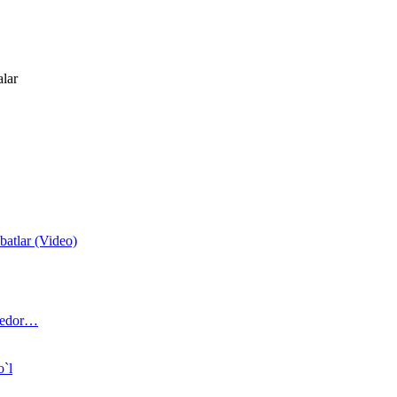
alar
atlar (Video)
 bedor…
o`l