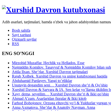
Adib asarlari, tarjimalari, hamda o'zbek va jahon adabiyotidan namun
Bosh sahifa
Sayt xaritasi
Qiziqarli saytlar
RSS
ENG SO’NGGI
Mirzohid Muzaffar. Hechlik va Hellados. Esse
Najmiddin Komilov. Tasavvuf & Najmiddin Komilov bilan suhb
Attila Ilxan. She’rlar. Xurshid Davron tarjimalari
Rajab Xolbek. Xurshid Davron va uning kutubxonasi haqida
Abduhamid Pardayev. Yangi to’rtliklar
Unutayin degandim seni… Xurshid Davron she’ri & Qo’shiq
Xurshid Davron & Sarvara & IA. Sen kelar yo’llarga tikildim
Xayr, dema, sevgilim… Xurshid Davron she’ri & Ikki qo’shiq
Ahmad A’zam. Asarlaridan fiqralar & Ikki kitob
Farhod Bobojonov. Orzuga eltuvchi yo‘l & Yulduzlar yurgan y
Anna Axmatova. She’rlar & Anatoliy Nayman. Anna