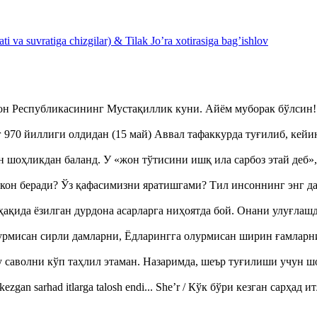
 va suvratiga chizgilar) & Tilak Jo’ra xotirasiga bag’ishlov
тон Республикасининг Мустақиллик куни. Айём муборак бўлси
970 йиллиги олдидан (15 май) Аввал тафаккурда туғилиб, кейи
оҳликдан баланд. У «жон тўтисини ишқ ила сарбоз этай деб
кон беради? Ўз қафасимизни яратишгами? Тил инсоннинг энг д
ақида ёзилган дурдона асарларга ниҳоятда бой. Онани улуғла
урмисан сирли дамларни, Ёдларингга олурмисан ширин ғамларн
аволни кўп таҳлил этаман. Назаримда, шеър туғилиши учун 
ezgan sarhad itlarga talosh endi... She’r / Кўк бўри кезган сарҳад 