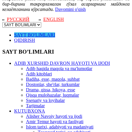
бир-бирини такрорламаган гўзал асарларнинг майдонга
келаётганини кўрсатади.
Davomini o'qish
РУССКИЙ
ENGLISH
SAYT BO'LIMLARI
QIDIRISH
SAYT BO’LIMLARI
ADIB XURSHID DAVRON HAYOTI VA IJODI
Adib haqida maqola va ma'lumotlar
Adib kitoblari
Badiha, esse, maqola, suhbat
Dostonlar, she'rlar, turkumlar
Drama, qissa, hikoya, esse
Qisqa mulohazalar, luqmalar
Ssenariy va loyihalar
Tarjimalar
KUTUBXONA
Alisher Navoiy hayoti va ijodi
Amir Temur hayoti va faoliyati
Islom tarixi, adabiyoti va madaniyati