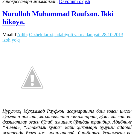
киноқиссалари жамланган.
Davomini o'qish
Nurulloh Muhammad Raufxon. Ikki
hikoya.
Muallif
Adib
:
O'zbek tarixi, adabiyoti va madaniyati
28.10.2013
izoh yo'q
Нуруллоҳ Муҳаммад Рауфхон асарларининг бош ғояси инсон
кўнглини поклаш, маънавиятини юксалтириш, гўзал хислат ва
фазилатлар эгаси бўлиб, яхшилик йўлидан юришдир. Адибнинг
“Чилла», “Этакдаги кулба” каби ҳикоялари бугунги адабий
жараёнда ўзига хос, ноанъанавий, бир-бирига ўхшамаган ва