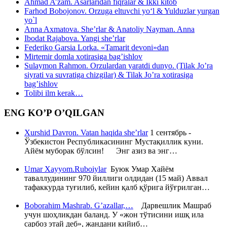
Ahmad A’zam. Asarlaridan fiqralar & Ikki kitob
Farhod Bobojonov. Orzuga eltuvchi yo‘l & Yulduzlar yurgan
yo`l
Anna Axmatova. She’rlar & Anatoliy Nayman. Anna
Ibodat Rajabova. Yangi she’rlar
Federiko Garsia Lorka. «Tamarit devoni»dan
Mirtemir domla xotirasiga bag’ishlov
Sulaymon Rahmon. Orzulardan yaratdi dunyo. (Tilak Jo’ra
siyrati va suvratiga chizgilar) & Tilak Jo’ra xotirasiga
bag’ishlov
Tolibi ilm kerak…
ENG KO’P O’QILGAN
Xurshid Davron. Vatan haqida she’rlar
1 сентябрь -
Ўзбекистон Республикасининг Мустақиллик куни.
Айём муборак бўлсин! Энг азиз ва энг…
Umar Xayyom.Ruboiylar
Буюк Умар Хайём
таваллудининг 970 йиллиги олдидан (15 май) Аввал
тафаккурда туғилиб, кейин қалб қўрига йўғрилган…
Boborahim Mashrab. G’azallar,…
Дарвешлик Машраб
учун шоҳликдан баланд. У «жон тўтисини ишқ ила
сарбоз этай деб», жандани кийиб…