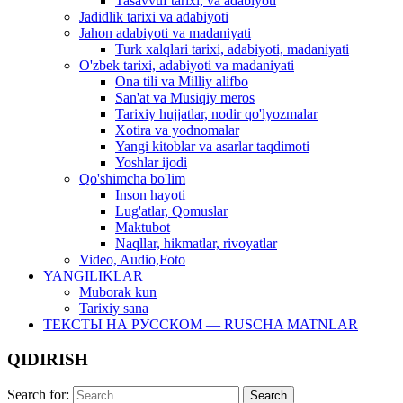
Tasavvuf tarixi, va adabiyoti
Jadidlik tarixi va adabiyoti
Jahon adabiyoti va madaniyati
Turk xalqlari tarixi, adabiyoti, madaniyati
O'zbek tarixi, adabiyoti va madaniyati
Ona tili va Milliy alifbo
San'at va Musiqiy meros
Tarixiy hujjatlar, nodir qo'lyozmalar
Xotira va yodnomalar
Yangi kitoblar va asarlar taqdimoti
Yoshlar ijodi
Qo'shimcha bo'lim
Inson hayoti
Lug'atlar, Qomuslar
Maktubot
Naqllar, hikmatlar, rivoyatlar
Video, Audio,Foto
YANGILIKLAR
Muborak kun
Tarixiy sana
ТЕКСТЫ НА РУССКОМ — RUSCHA MATNLAR
QIDIRISH
Search for: