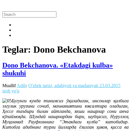
Teglar: Dono Bekchanova
Dono Bekchanova. «Etakdagi kulba»
shukuhi
Muallif
Adib
:
O'zbek tarixi, adabiyoti va madaniyati
23.03.2015
izoh yo'q
Бугунги кунда тинимсиз ўқиладиган, инсонлар қалбига
эзгулик уруғини сочиб, маънавиятини юксалтира оладиган,
Ҳессе таъбири билан айтганда, яхши нашрлар сони анча
кўпаймоқда. Шундай нашрлардан бири, шубҳасиз, Нуруллоҳ
Муҳаммад Рауфхоннинг “Этакдаги кулба” китобидир.
Китобга адибнинг турли йилларда ёзилган ҳикоя, қисса ва