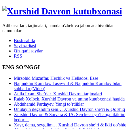
Adib asarlari, tarjimalari, hamda o'zbek va jahon adabiyotidan
namunalar
Bosh sahifa
Sayt xaritasi
Qiziqarli saytlar
RSS
ENG SO’NGGI
Mirzohid Muzaffar. Hechlik va Hellados. Esse
Najmiddin Komilov. Tasavvuf & Najmiddin Komilov bilan
suhbatlar (Video)
Attila Ilxan. She’rlar. Xurshid Davron tarjimalari
Rajab Xolbek. Xurshid Davron va uning kutubxonasi haqida
Abduhamid Pardayev. Yangi to’rtliklar
Unutayin degandim seni… Xurshid Davron she’ri & Qo’shiq
Xurshid Davron & Sarvara & IA. Sen kelar yo’llarga tikildim
bedor…
Xayr, dema, sevgilim… Xurshid Davron she’ri & Ikki qo’shiq