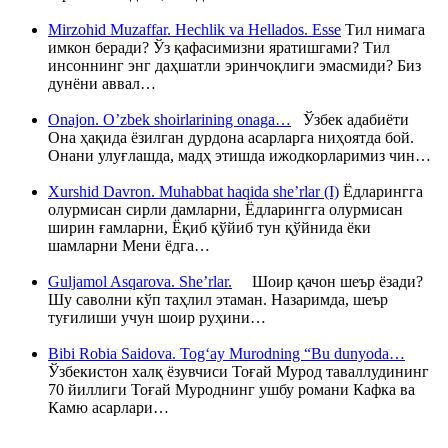
Mirzohid Muzaffar. Hechlik va Hellados. Esse
Тил нимага
имкон беради? Ўз қафасимизни яратишгами? Тил
инсоннинг энг даҳшатли эринчоқлиги эмасмиди? Биз
дунёни аввал…
Onajon. O’zbek shoirlarining onaga…
Ўзбек адабиёти
Она ҳақида ёзилган дурдона асарларга ниҳоятда бой.
Онани улуғлашда, мадҳ этишда ижодкорларимиз чин…
Xurshid Davron. Muhabbat haqida she’rlar (I)
Ёдларингга
олурмисан сирли дамларни, Ёдларингга олурмисан
ширин ғамларни, Ёқиб қўйиб тун қўйнида ёки
шамларни Мени ёдга…
Guljamol Asqarova. She’rlar.
Шоир қачон шеър ёзади?
Шу саволни кўп таҳлил этаман. Назаримда, шеър
туғилиши учун шоир руҳини…
Bibi Robia Saidova. Tog‘ay Murodning “Bu dunyoda…
Ўзбекистон халқ ёзувчиси Тоғай Мурод таваллудининг
70 йиллиги Тоғай Муроднинг ушбу романи Кафка ва
Камю асарлари…